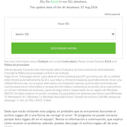
DLL file
found
in our DLL database.
The update date of the dll database:
07 Aug 2026
Oferta especial
Your OS:
DESCARGAR AHORA
See more information about
Outbyte
and unistall
instrustions
. Please review Outbyte
EULA
and
Política de privacidad
Oferta especial. Consulte más información sobre
Outbyte
y las instrucciones
de desinstalación
.
Consulte
la Política de privacidad
y el
EULA
de Outbyte.
Haga clic en
"Descargar ahora"
para obtener la herramienta para PC que viene con: dll. La utilidad
determinará automáticamente las DLL que faltan y ofrecerá instalarlas automáticamente. Al ser una
utilidad fácil de usar, es una gran alternativa a la instalación manual, que ha sido reconocida por
muchos expertos en informática y revistas de informática. Limitaciones: la versión de prueba ofrece
un número ilimitado de escaneos, copias de seguridad y restauración de su registro de Windows
GRATIS. Se debe comprar la versión completa. Es compatible con sistemas operativos como Windows
10, Windows 8 / 8.1, Windows 7 y Windows Vista (64/32 bits). Tamaño de archivo: 3,04 MB, tiempo de
descarga: <1 min. en DSL / ADSL / Cable
Dado que estás visitando esta página, es probable que te encuentres buscando el
archivo tsgqec.dll o una forma de corregir el error: "El programa no puede iniciarse
porque falta tsgqec.dll en el equipo". Revisa la información a continuación, que explica
cómo resolver el problema, además, puedes descargar el archivo tsgqec.dll de esta