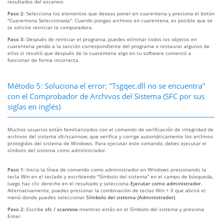
resultados del escaneo.
Paso 2:
Selecciona los elementos que deseas poner en cuarentena y presiona el botón
"Cuarentena Seleccionada". Cuando pongas archivos en cuarentena, es posible que se
te solicite reiniciar la computadora.
Paso 3:
Después de reiniciar el programa, puedes eliminar todos los objetos en
cuarentena yendo a la sección correspondiente del programa o restaurar algunos de
ellos si resultó que después de la cuarentena algo en tu software comenzó a
funcionar de forma incorrecta.
Método 5: Soluciona el error: "Tsgqec.dll no se encuentra"
con el Comprobador de Archivos del Sistema (SFC por sus
siglas en inglés)
Muchos usuarios están familiarizados con el comando de verificación de integridad de
archivos del sistema sfc/scannow, que verifica y corrige automáticamente los archivos
protegidos del sistema de Windows. Para ejecutar este comando, debes ejecutar el
símbolo del sistema como administrador.
Paso 1:
Inicia la línea de comando como administrador en Windows presionando la
tecla Win en el teclado y escribiendo "Símbolo del sistema" en el campo de búsqueda,
luego haz clic derecho en el resultado y selecciona
Ejecutar como administrador
.
Alternativamente, puedes presionar la combinación de teclas Win + X que abrirá el
menú donde puedes seleccionar
Símbolo del sistema (Administrador)
.
Paso 2:
Escribe
sfc / scannow
mientras estás en el Símbolo del sistema y presiona
Enter.