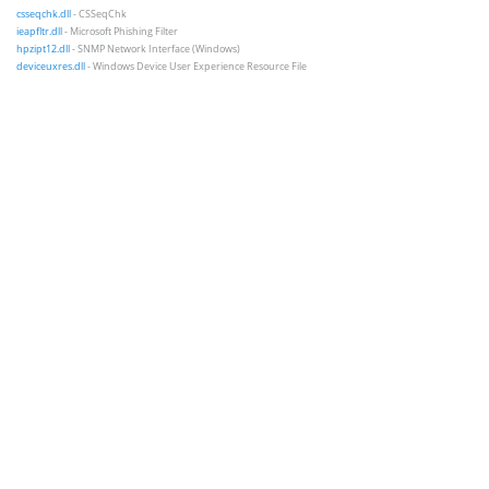
csseqchk.dll
- CSSeqChk
ieapfltr.dll
- Microsoft Phishing Filter
hpzipt12.dll
- SNMP Network Interface (Windows)
deviceuxres.dll
- Windows Device User Experience Resource File