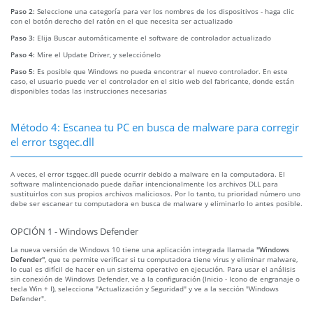
Paso 2:
Seleccione una categoría para ver los nombres de los dispositivos - haga clic
con el botón derecho del ratón en el que necesita ser actualizado
Paso 3:
Elija Buscar automáticamente el software de controlador actualizado
Paso 4:
Mire el Update Driver, y selecciónelo
Paso 5:
Es posible que Windows no pueda encontrar el nuevo controlador. En este
caso, el usuario puede ver el controlador en el sitio web del fabricante, donde están
disponibles todas las instrucciones necesarias
Método 4: Escanea tu PC en busca de malware para corregir
el error tsgqec.dll
A veces, el error tsgqec.dll puede ocurrir debido a malware en la computadora. El
software malintencionado puede dañar intencionalmente los archivos DLL para
sustituirlos con sus propios archivos maliciosos. Por lo tanto, tu prioridad número uno
debe ser escanear tu computadora en busca de malware y eliminarlo lo antes posible.
OPCIÓN 1 - Windows Defender
La nueva versión de Windows 10 tiene una aplicación integrada llamada
"Windows
Defender"
, que te permite verificar si tu computadora tiene virus y eliminar malware,
lo cual es difícil de hacer en un sistema operativo en ejecución. Para usar el análisis
sin conexión de Windows Defender, ve a la configuración (Inicio - Icono de engranaje o
tecla Win + I), selecciona "Actualización y Seguridad" y ve a la sección "Windows
Defender".