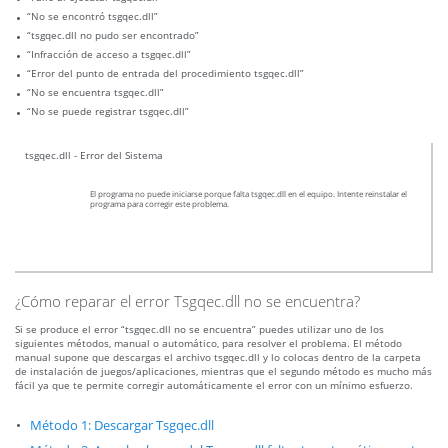
“No se encontró tsgqec.dll”
“tsgqec.dll no pudo ser encontrado”
“Infracción de acceso a tsgqec.dll”
“Error del punto de entrada del procedimiento tsgqec.dll”
“No se encuentra tsgqec.dll”
“No se puede registrar tsgqec.dll”
tsgqec.dll - Error del Sistema
El programa no puede iniciarse porque falta tsgqec.dll en el equipo. Intente reinstalar el
programa para corregir este problema.
¿Cómo reparar el error Tsgqec.dll no se encuentra?
Si se produce el error “tsgqec.dll no se encuentra” puedes utilizar uno de los
siguientes métodos, manual o automático, para resolver el problema. El método
manual supone que descargas el archivo tsgqec.dll y lo colocas dentro de la carpeta
de instalación de juegos/aplicaciones, mientras que el segundo método es mucho más
fácil ya que te permite corregir automáticamente el error con un mínimo esfuerzo.
Método 1: Descargar Tsgqec.dll