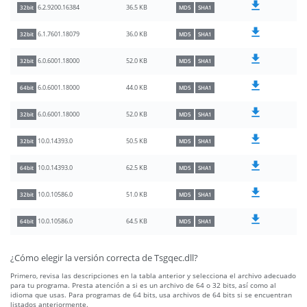
36.5 KB
6.2.9200.16384
32bit
MD5
SHA1
36.0 KB
6.1.7601.18079
32bit
MD5
SHA1
52.0 KB
6.0.6001.18000
32bit
MD5
SHA1
44.0 KB
6.0.6001.18000
64bit
MD5
SHA1
52.0 KB
6.0.6001.18000
32bit
MD5
SHA1
50.5 KB
10.0.14393.0
32bit
MD5
SHA1
62.5 KB
10.0.14393.0
64bit
MD5
SHA1
51.0 KB
10.0.10586.0
32bit
MD5
SHA1
64.5 KB
10.0.10586.0
64bit
MD5
SHA1
¿Cómo elegir la versión correcta de Tsgqec.dll?
Primero, revisa las descripciones en la tabla anterior y selecciona el archivo adecuado
para tu programa. Presta atención a si es un archivo de 64 o 32 bits, así como al
idioma que usas. Para programas de 64 bits, usa archivos de 64 bits si se encuentran
listados anteriormente.