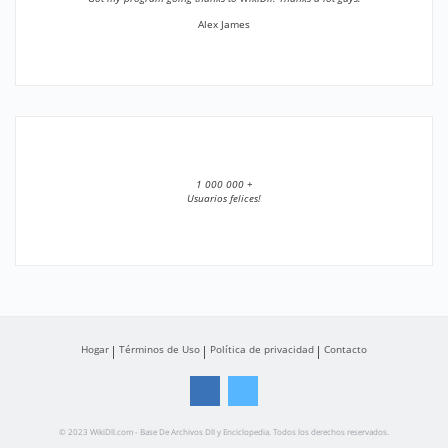
Alex James
1 000 000 +
Usuarios felices!
Hogar
Términos de Uso
Política de privacidad
Contacto
© 2023 WikiDll.com - Base De Archivos Dll y Enciclopedia. Todos los derechos reservados.