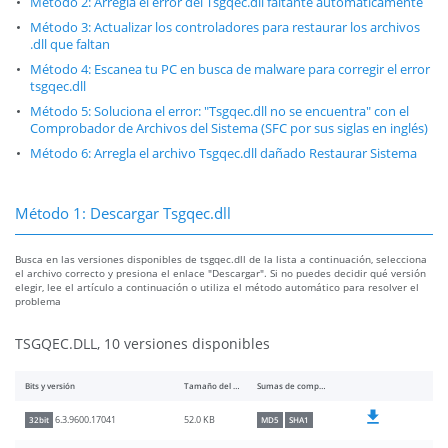
Método 2: Arregla el error del Tsgqec.dll faltante automáticamente
Método 3: Actualizar los controladores para restaurar los archivos
.dll que faltan
Método 4: Escanea tu PC en busca de malware para corregir el error
tsgqec.dll
Método 5: Soluciona el error: "Tsgqec.dll no se encuentra" con el
Comprobador de Archivos del Sistema (SFC por sus siglas en inglés)
Método 6: Arregla el archivo Tsgqec.dll dañado Restaurar Sistema
Método 1: Descargar Tsgqec.dll
Busca en las versiones disponibles de tsgqec.dll de la lista a continuación, selecciona
el archivo correcto y presiona el enlace "Descargar". Si no puedes decidir qué versión
elegir, lee el artículo a continuación o utiliza el método automático para resolver el
problema
TSGQEC.DLL, 10 versiones disponibles
Bits y versión
Tamaño del archivo
Sumas de comprobación
52.0 KB
6.3.9600.17041
32bit
MD5
SHA1