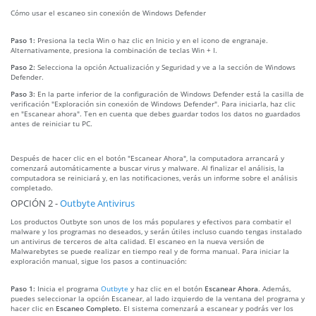
Cómo usar el escaneo sin conexión de Windows Defender
Paso 1:
Presiona la tecla Win o haz clic en Inicio y en el icono de engranaje.
Alternativamente, presiona la combinación de teclas Win + I.
Paso 2:
Selecciona la opción Actualización y Seguridad y ve a la sección de Windows
Defender.
Paso 3:
En la parte inferior de la configuración de Windows Defender está la casilla de
verificación "Exploración sin conexión de Windows Defender". Para iniciarla, haz clic
en "Escanear ahora". Ten en cuenta que debes guardar todos los datos no guardados
antes de reiniciar tu PC.
Después de hacer clic en el botón "Escanear Ahora", la computadora arrancará y
comenzará automáticamente a buscar virus y malware. Al finalizar el análisis, la
computadora se reiniciará y, en las notificaciones, verás un informe sobre el análisis
completado.
OPCIÓN 2 -
Outbyte Antivirus
Los productos Outbyte son unos de los más populares y efectivos para combatir el
malware y los programas no deseados, y serán útiles incluso cuando tengas instalado
un antivirus de terceros de alta calidad. El escaneo en la nueva versión de
Malwarebytes se puede realizar en tiempo real y de forma manual. Para iniciar la
exploración manual, sigue los pasos a continuación:
Paso 1:
Inicia el programa
Outbyte
y haz clic en el botón
Escanear Ahora
. Además,
puedes seleccionar la opción Escanear, al lado izquierdo de la ventana del programa y
hacer clic en
Escaneo Completo
. El sistema comenzará a escanear y podrás ver los