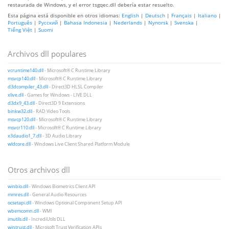
restaurada de Windows, y el error tsgqec.dll debería estar resuelto.
Esta página está disponible en otros idiomas:
English
|
Deutsch
|
Français
|
Italiano
|
Português
|
Русский
|
Bahasa Indonesia
|
Nederlands
|
Nynorsk
|
Svenska
|
Tiếng Việt
|
Suomi
Archivos dll populares
vcruntime140.dll
- Microsoft® C Runtime Library
msvcp140.dll
- Microsoft® C Runtime Library
d3dcompiler_43.dll
- Direct3D HLSL Compiler
xlive.dll
- Games for Windows - LIVE DLL
d3dx9_43.dll
- Direct3D 9 Extensions
binkw32.dll
- RAD Video Tools
msvcp120.dll
- Microsoft® C Runtime Library
msvcr110.dll
- Microsoft® C Runtime Library
x3daudio1_7.dll
- 3D Audio Library
wldcore.dll
- Windows Live Client Shared Platform Module
Otros archivos dll
winbio.dll
- Windows Biometrics Client API
mmres.dll
- General Audio Resources
ocsetapi.dll
- Windows Optional Component Setup API
wbemcomn.dll
- WMI
imutils.dll
- IncrediUtils DLL
wintrust.dll
- Microsoft Trust Verification APIs