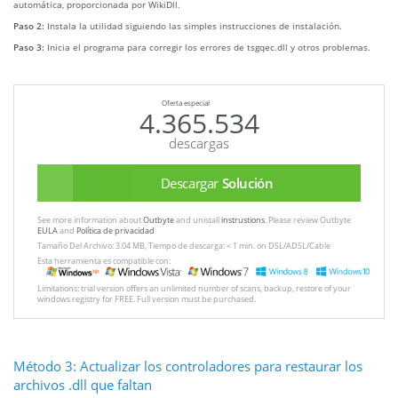
automática, proporcionada por WikiDll.
Paso 2:
Instala la utilidad siguiendo las simples instrucciones de instalación.
Paso 3:
Inicia el programa para corregir los errores de tsgqec.dll y otros problemas.
Oferta especial
4.365.534
descargas
Descargar
Solución
See more information about
Outbyte
and unistall
instrustions
. Please review Outbyte
EULA
and
Política de privacidad
Tamaño Del Archivo: 3.04 MB, Tiempo de descarga: < 1 min. on DSL/ADSL/Cable
Esta herramienta es compatible con:
Limitations: trial version offers an unlimited number of scans, backup, restore of your
windows registry for FREE. Full version must be purchased.
Método 3: Actualizar los controladores para restaurar los
archivos .dll que faltan