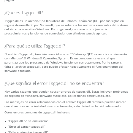
página.
¿Que es Tsgqec.dll?
Tsgqec.dll es un archivo tipo Biblioteca de Enlaces Dinámicos (DLL por sus siglas en
inglés), desarrollado por Microsoft, que se refiere a los archivos esenciales del sistema
del sistema operativo Windows. Por lo general, contiene un conjunto de
procedimientos y funciones de controlador que Windows puede aplicar.
¿Para qué se utiliza Tsgqec.dll?
El archivo Tsgqec.dll, también conocido como TSGateway QEC, se asocia comúnmente
con Microsoft® Windows® Operating System. Es un componente esencial que
garantiza que los programas de Windows funcionen correctamente. Por lo tanto, si
falta el archivo tsgqec.dll, esto puede afectar negativamente el funcionamiento del
software asociado.
¿Qué significa el error Tsgqec.dll no se encuentra?
Hay varias razones que pueden causar errores de tsgqec.dll. Estas incluyen problemas
de registro de Windows, software malicioso, aplicaciones defectuosas, etc.
Los mensajes de error relacionados con el archivo tsgqec.dll también pueden indicar
que el archivo se ha instalado incorrectamente, está dañado o ha sido eliminado.
Otros errores comunes de tsgqec.dll incluyen:
“tsgqec.dll no se encuentra”
“Error al cargar tsgqec.dll”
“Fallo al ejecutar tsgqec.dll”