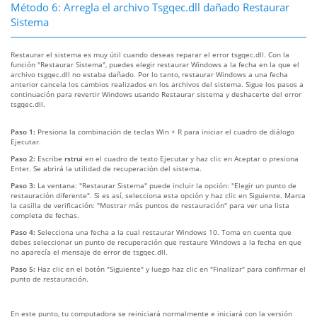
Método 6: Arregla el archivo Tsgqec.dll dañado Restaurar
Sistema
Restaurar el sistema es muy útil cuando deseas reparar el error tsgqec.dll. Con la
función "Restaurar Sistema", puedes elegir restaurar Windows a la fecha en la que el
archivo tsgqec.dll no estaba dañado. Por lo tanto, restaurar Windows a una fecha
anterior cancela los cambios realizados en los archivos del sistema. Sigue los pasos a
continuación para revertir Windows usando Restaurar sistema y deshacerte del error
tsgqec.dll.
Paso 1:
Presiona la combinación de teclas Win + R para iniciar el cuadro de diálogo
Ejecutar.
Paso 2:
Escribe
rstrui
en el cuadro de texto Ejecutar y haz clic en Aceptar o presiona
Enter. Se abrirá la utilidad de recuperación del sistema.
Paso 3:
La ventana: "Restaurar Sistema" puede incluir la opción: "Elegir un punto de
restauración diferente". Si es así, selecciona esta opción y haz clic en Siguiente. Marca
la casilla de verificación: "Mostrar más puntos de restauración" para ver una lista
completa de fechas.
Paso 4:
Selecciona una fecha a la cual restaurar Windows 10. Toma en cuenta que
debes seleccionar un punto de recuperación que restaure Windows a la fecha en que
no aparecía el mensaje de error de tsgqec.dll.
Paso 5:
Haz clic en el botón "Siguiente" y luego haz clic en "Finalizar" para confirmar el
punto de restauración.
En este punto, tu computadora se reiniciará normalmente e iniciará con la versión