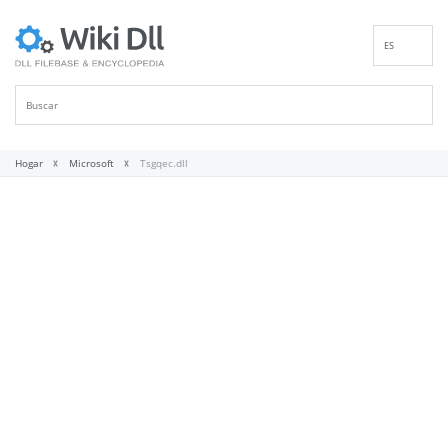
ES
EN
DE
FR
IT
Hogar
Microsoft
Tsgqec.dll
PT
RU
ID
NL
NN
SV
VI
FI