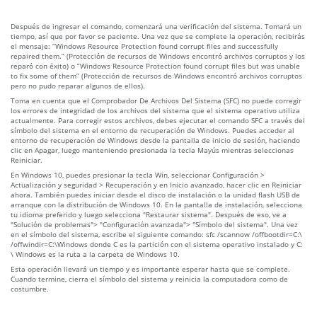
Después de ingresar el comando, comenzará una verificación del sistema. Tomará un
tiempo, así que por favor se paciente. Una vez que se complete la operación, recibirás
el mensaje: “Windows Resource Protection found corrupt files and successfully
repaired them.” (Protección de recursos de Windows encontró archivos corruptos y los
reparó con éxito) o “Windows Resource Protection found corrupt files but was unable
to fix some of them” (Protección de recursos de Windows encontró archivos corruptos
pero no pudo reparar algunos de ellos).
Toma en cuenta que el Comprobador De Archivos Del Sistema (SFC) no puede corregir
los errores de integridad de los archivos del sistema que el sistema operativo utiliza
actualmente. Para corregir estos archivos, debes ejecutar el comando SFC a través del
símbolo del sistema en el entorno de recuperación de Windows. Puedes acceder al
entorno de recuperación de Windows desde la pantalla de inicio de sesión, haciendo
clic en Apagar, luego manteniendo presionada la tecla Mayús mientras seleccionas
Reiniciar.
En Windows 10, puedes presionar la tecla Win, seleccionar Configuración >
Actualización y seguridad > Recuperación y en Inicio avanzado, hacer clic en Reiniciar
ahora. También puedes iniciar desde el disco de instalación o la unidad flash USB de
arranque con la distribución de Windows 10. En la pantalla de instalación, selecciona
tu idioma preferido y luego selecciona "Restaurar sistema". Después de eso, ve a
"Solución de problemas"> "Configuración avanzada"> "Símbolo del sistema". Una vez
en el símbolo del sistema, escribe el siguiente comando: sfc /scannow /offbootdir=C:\
/offwindir=C:\Windows donde C es la partición con el sistema operativo instalado y C:
\ Windows es la ruta a la carpeta de Windows 10.
Esta operación llevará un tiempo y es importante esperar hasta que se complete.
Cuando termine, cierra el símbolo del sistema y reinicia la computadora como de
costumbre.