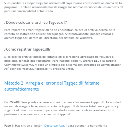
Si es posible, es mejor elegir los archivos dll cuyo idioma corresponde al idioma de tu
programa. También recomendamos descargar las últimas versiones de los archivos dll
para una funcionalidad actualizada.
¿Dónde colocar el archivo Tsgqec.dll?
Para reparar el error: "tsgqec.dll no se encuentra", coloca el archivo dentro de la
carpeta de instalación aplicaciones/juegos. Alternativamente, puedes colocar el
archivo tsgqec.dll dentro del directorio del sistema de Windows.
¿Cómo registrar Tsgqec.dll?
Si colocar el archivo tsgqec.dll faltante en el directorio apropiado no resuelve el
problema, tendrás que registrarlo. Para hacerlo, copia tu archivo DLL a la carpeta
C:\Windows\System32 y abre un símbolo del sistema con derechos de administrador.
Allí, escribe: "regsvr32 tsgqec.dll" y presiona Enter.
Método 2: Arregla el error del Tsgqec.dll faltante
automáticamente
Con WikiDll Fixer puedes reparar automáticamente los errores tsgqec.dll. La utilidad
no solo descargará la versión correcta de tsgqec.dll de forma totalmente gratuita y
sugerirá el directorio correcto para instalarlo, sino que también resolverá otros
problemas relacionados con el archivo tsgqec.dll.
Paso 1:
Haz clic en el botón
“Descargar App. ”
para obtener la herramienta