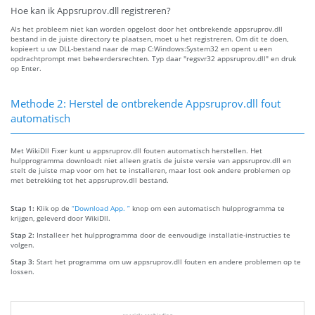
Hoe kan ik Appsruprov.dll registreren?
Als het probleem niet kan worden opgelost door het ontbrekende appsruprov.dll
bestand in de juiste directory te plaatsen, moet u het registreren. Om dit te doen,
kopieert u uw DLL-bestand naar de map C:Windows:System32 en opent u een
opdrachtprompt met beheerdersrechten. Typ daar "regsvr32 appsruprov.dll" en druk
op Enter.
Methode 2: Herstel de ontbrekende Appsruprov.dll fout
automatisch
Met WikiDll Fixer kunt u appsruprov.dll fouten automatisch herstellen. Het
hulpprogramma downloadt niet alleen gratis de juiste versie van appsruprov.dll en
stelt de juiste map voor om het te installeren, maar lost ook andere problemen op
met betrekking tot het appsruprov.dll bestand.
Stap 1:
Klik op de
“Download App. ”
knop om een automatisch hulpprogramma te
krijgen, geleverd door WikiDll.
Stap 2:
Installeer het hulpprogramma door de eenvoudige installatie-instructies te
volgen.
Stap 3:
Start het programma om uw appsruprov.dll fouten en andere problemen op te
lossen.