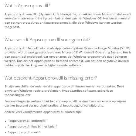
Wat is Appsruprov.dll?
Appsruprov.dll een DLL (Dynamic Link Library) file, ontwikkeld door Microsoft, dat wordt
verwezen naar essentiële systeembestanden van het Windows OS. Het bevat meestal
een set van procedures en stuurprogramma's, die door Windows kunnen worden
toegepast.
Waar wordt Appsruprov.dll voor gebruikt?
Appsruprov.dll file, ook bekend als Application System Resource Usage Monitor (SRUM)
provider, wordt vaak geassocieerd met Microsoft® Windows® Operating System. Het is
een essentieel onderdeel, dat ervoor zorgt dat Windows-programma's naar behoren
werken. Dus als het appsruprov.dll bestand ontbreekt, kan dat een negatieve invloed
hebben op de werking van de bijbehorende software.
Wat betekent Appsruprov.dll is missing error?
Er zijn verschillende redenen die appsruprov.dll fouten kunnen veroorzaken. Deze
omvatten Windows-registerproblemen, kwaadaardige software, gebrekkige
toepassingen, enz.
Foutmeldingen in verband met het appsruprov.dll bestand kunnen er ook op wijzen
dat het bestand verkeerd geïnstalleerd, beschadigd of verwijderd is.
Andere veel voorkomende appsruprov.dll fouten zijn:
“appsruprov.dll ontbreekt”
“appsruprov.dll fout bij het laden”
“appsruprov.dll crash”