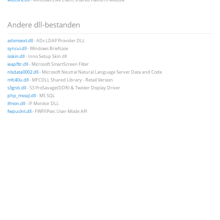
Andere dll-bestanden
adsmsext.dll
- ADs LDAP Provider DLL
syncui.dll
- Windows Briefcase
isskin.dll
- Inno Setup Skin dll
ieapfltr.dll
- Microsoft SmartScreen Filter
nlsdata0002.dll
- Microsoft Neutral Natural Language Server Data and Code
mfc40u.dll
- MFCDLL Shared Library - Retail Version
s3gnb.dll
- S3 ProSavage(DDR) & Twister Display Driver
php_mssql.dll
- MS SQL
ifmon.dll
- IF Monitor DLL
fwpuclnt.dll
- FWP/IPsec User-Mode API