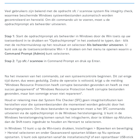
Veel gebruikers zijn bekend met de opdracht sfc / scannow system file integrity check,
waarmee beschermde Windows systeembestanden automatisch worden
gecontroleerd en hersteld. Om dit commando uit te voeren, moet u de
opdrachtprompt als beheerder uitvoeren.
Stap 1:
Start de opdrachtprompt als beheerder in Windows door de Win toets op uw
toetsenbord in te drukken en "Opdrachtprompt" in het zoekveld te typen, dan - klik
met de rechtermuisknop op het resultaat en selecteer
Als beheerder uitvoeren
. U
kunt ook op de toetsencombinatie Win + X drukken om het menu te openen waarin u
Command Prompt (Admin)
kunt selecteren.
Stap 2:
Typ
sfc / scannow
in Command Prompt en druk op Enter.
Na het invoeren van het commando, zal een systeemcontrole beginnen. Dit zal enige
tijd duren, dus wees geduldig. Zodra de operatie is voltooid, krijgt u de melding
"Windows Resource Protection heeft corrupte bestanden gevonden en heeft ze met
succes gerepareerd" of "Windows Resource Protection heeft corrupte bestanden
gevonden, maar kon sommige ervan niet repareren".
Houd er rekening mee dat System File Checker (SFC) geen integriteitsfouten kan
herstellen voor die systeembestanden die momenteel worden gebruikt door het
besturingssysteem. Om deze bestanden te repareren moet u het SFC commando
uitvoeren via de opdrachtprompt in de Windows herstelomgeving. U kunt in de
Windows herstelomgeving komen vanuit het inlogscherm, door te klikken op Afsluiten,
dan de Shift-toets ingedrukt te houden en Herstart te selecteren.
In Windows 10 kunt u op de Win-toets drukken, Instellingen > Bijwerken en beveiliging
> Herstel selecteren en onder Geavanceerd opstarten klikken op Nu opnieuw
opstarten. U kunt ook opstarten vanaf de installatieschijf of een opstartbaar USB-stick