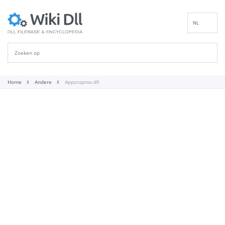
NL
EN
DE
ES
FR
Home
Andere
Appsruprov.dll
IT
PT
RU
ID
NN
SV
VI
FI