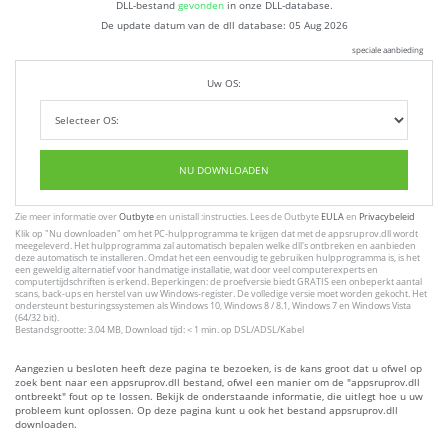
DLL-bestand
gevonden
in onze DLL-database.
De update datum van de dll database:
05 Aug 2026
speciale aanbieding
Uw OS:
NU DOWNLOADEN
Zie meer informatie over
Outbyte
en unistall :instructies. Lees de Outbyte
EULA
en
Privacybeleid
Klik op
"Nu downloaden"
om het PC-hulpprogramma te krijgen dat met de appsruprov.dll wordt
meegeleverd. Het hulpprogramma zal automatisch bepalen welke dll's ontbreken en aanbieden
deze automatisch te installeren. Omdat het een eenvoudig te gebruiken hulpprogramma is, is het
een geweldig alternatief voor handmatige installatie, wat door veel computerexperts en
computertijdschriften is erkend. Beperkingen: de proefversie biedt GRATIS een onbeperkt aantal
scans, back-ups en herstel van uw Windows-register. De volledige versie moet worden gekocht. Het
ondersteunt besturingssystemen als Windows 10, Windows 8 / 8.1, Windows 7 en Windows Vista
(64/32 bit).
Bestandsgrootte: 3.04 MB, Download tijd: < 1 min. op DSL/ADSL/Kabel
Aangezien u besloten heeft deze pagina te bezoeken, is de kans groot dat u ofwel op
zoek bent naar een appsruprov.dll bestand, ofwel een manier om de "appsruprov.dll
ontbreekt" fout op te lossen. Bekijk de onderstaande informatie, die uitlegt hoe u uw
probleem kunt oplossen. Op deze pagina kunt u ook het bestand appsruprov.dll
downloaden.