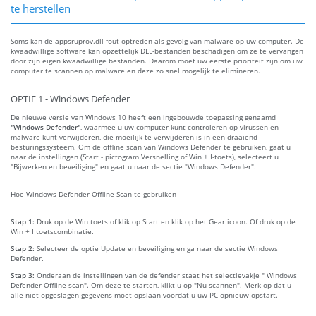
te herstellen
Soms kan de appsruprov.dll fout optreden als gevolg van malware op uw computer. De
kwaadwillige software kan opzettelijk DLL-bestanden beschadigen om ze te vervangen
door zijn eigen kwaadwillige bestanden. Daarom moet uw eerste prioriteit zijn om uw
computer te scannen op malware en deze zo snel mogelijk te elimineren.
OPTIE 1 - Windows Defender
De nieuwe versie van Windows 10 heeft een ingebouwde toepassing genaamd
"Windows Defender"
, waarmee u uw computer kunt controleren op virussen en
malware kunt verwijderen, die moeilijk te verwijderen is in een draaiend
besturingssysteem. Om de offline scan van Windows Defender te gebruiken, gaat u
naar de instellingen (Start - pictogram Versnelling of Win + I-toets), selecteert u
"Bijwerken en beveiliging" en gaat u naar de sectie "Windows Defender".
Hoe Windows Defender Offline Scan te gebruiken
Stap 1:
Druk op de Win toets of klik op Start en klik op het Gear icoon. Of druk op de
Win + I toetscombinatie.
Stap 2:
Selecteer de optie Update en beveiliging en ga naar de sectie Windows
Defender.
Stap 3:
Onderaan de instellingen van de defender staat het selectievakje " Windows
Defender Offline scan". Om deze te starten, klikt u op "Nu scannen". Merk op dat u
alle niet-opgeslagen gegevens moet opslaan voordat u uw PC opnieuw opstart.