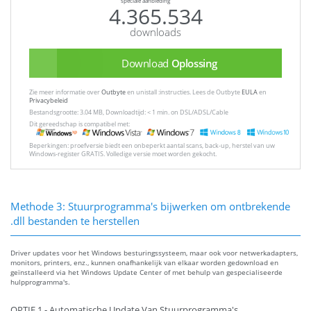
speciale aanbieding
4.365.534
downloads
Download
Oplossing
Zie meer informatie over
Outbyte
en unistall :instructies. Lees de Outbyte
EULA
en
Privacybeleid
Bestandsgrootte: 3.04 MB, Downloadtijd: < 1 min. on DSL/ADSL/Cable
Dit gereedschap is compatibel met:
Beperkingen: proefversie biedt een onbeperkt aantal scans, back-up, herstel van uw
Windows-register GRATIS. Volledige versie moet worden gekocht.
Methode 3: Stuurprogramma's bijwerken om ontbrekende
.dll bestanden te herstellen
Driver updates voor het Windows besturingssysteem, maar ook voor netwerkadapters,
monitors, printers, enz., kunnen onafhankelijk van elkaar worden gedownload en
geïnstalleerd via het Windows Update Center of met behulp van gespecialiseerde
hulpprogramma's.
OPTIE 1 - Automatische Update Van Stuurprogramma's