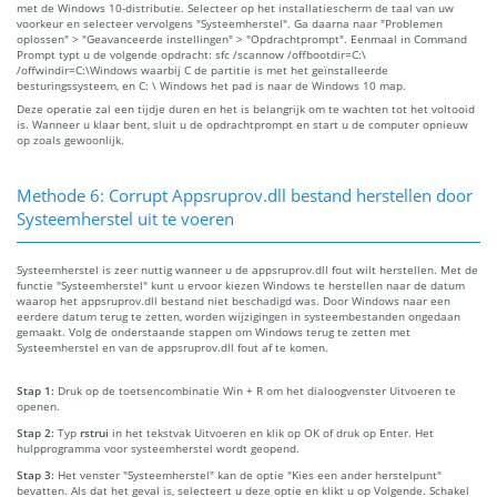
met de Windows 10-distributie. Selecteer op het installatiescherm de taal van uw
voorkeur en selecteer vervolgens "Systeemherstel". Ga daarna naar "Problemen
oplossen" > "Geavanceerde instellingen" > "Opdrachtprompt". Eenmaal in Command
Prompt typt u de volgende opdracht: sfc /scannow /offbootdir=C:\
/offwindir=C:\Windows waarbij C de partitie is met het geïnstalleerde
besturingssysteem, en C: \ Windows het pad is naar de Windows 10 map.
Deze operatie zal een tijdje duren en het is belangrijk om te wachten tot het voltooid
is. Wanneer u klaar bent, sluit u de opdrachtprompt en start u de computer opnieuw
op zoals gewoonlijk.
Methode 6: Corrupt Appsruprov.dll bestand herstellen door
Systeemherstel uit te voeren
Systeemherstel is zeer nuttig wanneer u de appsruprov.dll fout wilt herstellen. Met de
functie "Systeemherstel" kunt u ervoor kiezen Windows te herstellen naar de datum
waarop het appsruprov.dll bestand niet beschadigd was. Door Windows naar een
eerdere datum terug te zetten, worden wijzigingen in systeembestanden ongedaan
gemaakt. Volg de onderstaande stappen om Windows terug te zetten met
Systeemherstel en van de appsruprov.dll fout af te komen.
Stap 1:
Druk op de toetsencombinatie Win + R om het dialoogvenster Uitvoeren te
openen.
Stap 2:
Typ
rstrui
in het tekstvak Uitvoeren en klik op OK of druk op Enter. Het
hulpprogramma voor systeemherstel wordt geopend.
Stap 3:
Het venster "Systeemherstel" kan de optie "Kies een ander herstelpunt"
bevatten. Als dat het geval is, selecteert u deze optie en klikt u op Volgende. Schakel