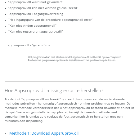
“appsruprov.dll werd niet gevonden”
“appsruprov.dll kon niet worden gelokaliseerd”
“appsruprov.dll Toegangsovertreding”
“Het ingangspunt van de procedure appsruprov.dll error”
“Kan niet vinden appsruprov.dll”
“Kan niet registreren appsruprov.dll”
appsruprov.dll - System Error
Het programma kan niet starten omdat appsruprov.dll ontbreekt op uw computer.
Probeer het programma opnieuw te installeren om het probleem op te lossen.
Hoe Appsruprov.dll missing error te herstellen?
Als de fout "appsruprov.dll ontbreekt" optreedt, kunt u een van de onderstaande
methodes gebruiken - handmatig of automatisch - om het probleem op te lossen. De
manuele methode veronderstelt dat u het appsruprov.dll bestand downloadt en het in
de spel/toepassingsinstallatiemap plaatst, terwijl de tweede methode veel
gemakkelijker is omdat ze u toelaat de fout automatisch te herstellen met een
minimum aan inspanning.
Methode 1: Download Appsruprov.dll