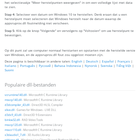
het selectievakje "Meer herstelpunten weergeven" in om een volledige lijst met data
te zien.
Stap 4:
Selecteer een datum om Windows 10 te herstellen. Denk eraan dat u een
herstelpunt moet selecteren dat Windows herstelt naar de datum waarop de
appsruprov.dll foutmelding niet verscheen.
Stap 5:
Klik op de knop "Volgende" en vervolgens op "Voltooien" om uw herstelpunt te
bevestigen.
Op dit punt zal uw computer normaal herstarten en opstarten met de herstelde versie
van Windows, en de appsruprov.dll fout zou opgelost moeten zijn.
Deze pagina is beschikbaar in andere talen:
English
|
Deutsch
|
Español
|
Français
|
Italiano
|
Português
|
Русский
|
Bahasa Indonesia
|
Nynorsk
|
Svenska
|
Tiếng Việt
|
Suomi
Populaire dll-bestanden
vcruntime140.dll
- Microsoft® C Runtime Library
msvcp140.dll
- Microsoft® C Runtime Library
d3dcompiler_43.dll
- Direct3D HLSL Compiler
xlive.dll
- Games for Windows - LIVE DLL
d3dx9_43.dll
- Direct3D 9 Extensions
binkw32.dll
- RAD Video Tools
msvcp120.dll
- Microsoft® C Runtime Library
msvcr110.dll
- Microsoft® C Runtime Library
x3daudio1_7.dll
- 3D Audio Library
wldcore.dll
- Windows Live Client Shared Platform Module