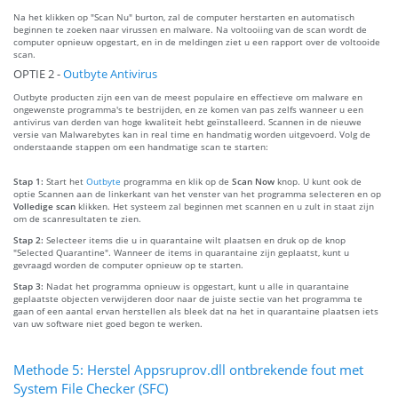
Na het klikken op "Scan Nu" burton, zal de computer herstarten en automatisch
beginnen te zoeken naar virussen en malware. Na voltooiing van de scan wordt de
computer opnieuw opgestart, en in de meldingen ziet u een rapport over de voltooide
scan.
OPTIE 2 -
Outbyte Antivirus
Outbyte producten zijn een van de meest populaire en effectieve om malware en
ongewenste programma's te bestrijden, en ze komen van pas zelfs wanneer u een
antivirus van derden van hoge kwaliteit hebt geïnstalleerd. Scannen in de nieuwe
versie van Malwarebytes kan in real time en handmatig worden uitgevoerd. Volg de
onderstaande stappen om een handmatige scan te starten:
Stap 1:
Start het
Outbyte
programma en klik op de
Scan Now
knop. U kunt ook de
optie Scannen aan de linkerkant van het venster van het programma selecteren en op
Volledige scan
klikken. Het systeem zal beginnen met scannen en u zult in staat zijn
om de scanresultaten te zien.
Stap 2:
Selecteer items die u in quarantaine wilt plaatsen en druk op de knop
"Selected Quarantine". Wanneer de items in quarantaine zijn geplaatst, kunt u
gevraagd worden de computer opnieuw op te starten.
Stap 3:
Nadat het programma opnieuw is opgestart, kunt u alle in quarantaine
geplaatste objecten verwijderen door naar de juiste sectie van het programma te
gaan of een aantal ervan herstellen als bleek dat na het in quarantaine plaatsen iets
van uw software niet goed begon te werken.
Methode 5: Herstel Appsruprov.dll ontbrekende fout met
System File Checker (SFC)