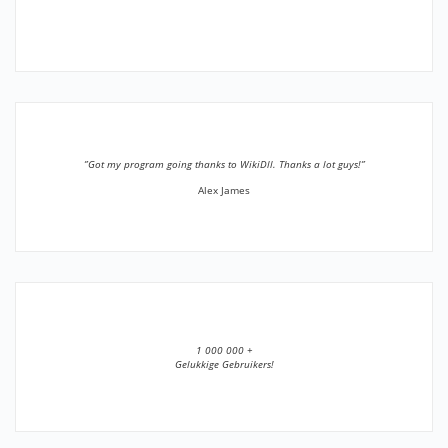
”Got my program going thanks to WikiDll. Thanks a lot guys!”
Alex James
1 000 000 +
Gelukkige Gebruikers!