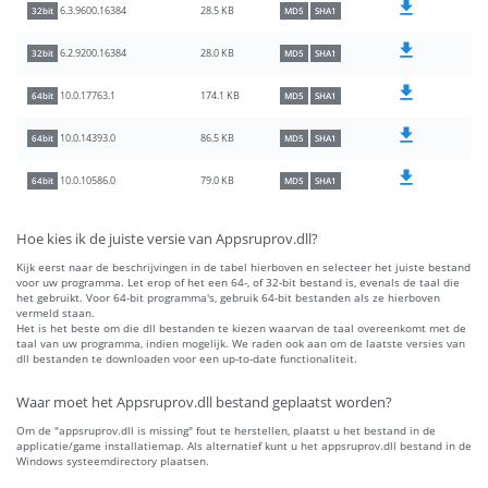
28.5 KB
6.3.9600.16384
32bit
MD5
SHA1
28.0 KB
6.2.9200.16384
32bit
MD5
SHA1
174.1 KB
10.0.17763.1
64bit
MD5
SHA1
86.5 KB
10.0.14393.0
64bit
MD5
SHA1
79.0 KB
10.0.10586.0
64bit
MD5
SHA1
Hoe kies ik de juiste versie van Appsruprov.dll?
Kijk eerst naar de beschrijvingen in de tabel hierboven en selecteer het juiste bestand
voor uw programma. Let erop of het een 64-, of 32-bit bestand is, evenals de taal die
het gebruikt. Voor 64-bit programma's, gebruik 64-bit bestanden als ze hierboven
vermeld staan.
Het is het beste om die dll bestanden te kiezen waarvan de taal overeenkomt met de
taal van uw programma, indien mogelijk. We raden ook aan om de laatste versies van
dll bestanden te downloaden voor een up-to-date functionaliteit.
Waar moet het Appsruprov.dll bestand geplaatst worden?
Om de "appsruprov.dll is missing" fout te herstellen, plaatst u het bestand in de
applicatie/game installatiemap. Als alternatief kunt u het appsruprov.dll bestand in de
Windows systeemdirectory plaatsen.