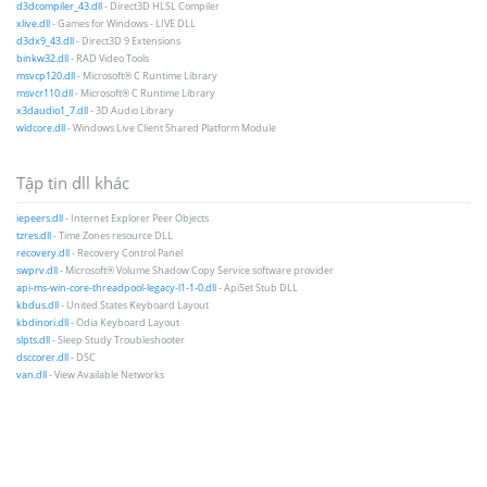
d3dcompiler_43.dll
- Direct3D HLSL Compiler
xlive.dll
- Games for Windows - LIVE DLL
d3dx9_43.dll
- Direct3D 9 Extensions
binkw32.dll
- RAD Video Tools
msvcp120.dll
- Microsoft® C Runtime Library
msvcr110.dll
- Microsoft® C Runtime Library
x3daudio1_7.dll
- 3D Audio Library
wldcore.dll
- Windows Live Client Shared Platform Module
Tập tin dll khác
iepeers.dll
- Internet Explorer Peer Objects
tzres.dll
- Time Zones resource DLL
recovery.dll
- Recovery Control Panel
swprv.dll
- Microsoft® Volume Shadow Copy Service software provider
api-ms-win-core-threadpool-legacy-l1-1-0.dll
- ApiSet Stub DLL
kbdus.dll
- United States Keyboard Layout
kbdinori.dll
- Odia Keyboard Layout
slpts.dll
- Sleep Study Troubleshooter
dsccorer.dll
- DSC
van.dll
- View Available Networks