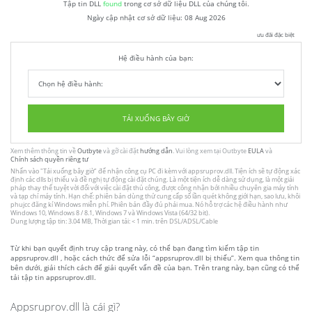
Tập tin DLL
found
trong cơ sở dữ liệu DLL của chúng tôi.
Ngày cập nhật cơ sở dữ liệu:
08 Aug 2026
ưu đãi đặc biệt
Hệ điều hành của bạn:
TẢI XUỐNG BÂY GIỜ
Xem thêm thông tin về
Outbyte
và gỡ cài đặt
hướng dẫn
. Vui lòng xem tại Outbyte
EULA
và
Chính sách quyền riêng tư
Nhấn vào
"Tải xuống bây giờ"
để nhận công cụ PC đi kèm với appsruprov.dll. Tiện ích sẽ tự động xác
định các dlls bị thiếu và đề nghị tự động cài đặt chúng. Là một tiện ích dễ dàng sử dụng, là một giải
pháp thay thế tuyệt vời đối với việc cài đặt thủ công, được công nhận bởi nhiều chuyên gia máy tính
và tạp chí máy tính. Hạn chế: phiên bản dùng thử cung cấp số lần quét không giới hạn, sao lưu, khôi
phujcc đăng kí Windows miễn phí. Phiên bản đầy đủ phải mua. Nó hỗ trợ các hệ điều hành như
Windows 10, Windows 8 / 8.1, Windows 7 và Windows Vista (64/32 bit).
Dung lượng tập tin: 3.04 MB, Thời gian tải: < 1 min. trên DSL/ADSL/Cable
Từ khi bạn quyết định truy cập trang này, có thể bạn đang tìm kiếm tập tin
appsruprov.dll , hoặc cách thức để sửa lỗi “appsruprov.dll bị thiếu”. Xem qua thông tin
bên dưới, giải thích cách để giải quyết vấn đề của bạn. Trên trang này, bạn cũng có thể
tải tập tin appsruprov.dll.
Appsruprov.dll là cái gì?