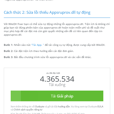
Cách thức 2: Sửa lỗi thiếu Appsruprov.dll tự động
Với WikiDll Fixer bạn có thể sửa tự động những lỗi appsruprov.dll. Tiện ích là không chỉ
giúp bạn tải đúng phiên bản của appsruprov.dll hoàn toàn miễn phí và đề xuất thư
mục phù hợp để cài đặt mà còn giải quyết những vấn đề có liên quan đến tập tin
appsruprov.dll.
Bước 1:
Nhấn vào nút
“Tải App. ”
để tải công cụ tự động, được cung cấp bởi WikiDll.
Bước 2:
Cài đặt tiện ích theo hướng dẫn cài đặt đơn giản.
Bước 3:
Bắt đầu chương trình sửa lỗi appsruprov.dll và các vấn đề khác.
ưu đãi đặc biệt
4.365.534
Tải xuống
Tải
Giải pháp
Xem thêm thông tin về
Outbyte
và gỡ cài đặt
hướng dẫn
. Vui lòng xem tại Outbyte
EULA
và
Chính sách quyền riêng tư
Kích Thước Tập Tin: 3.04 MB, Thời gian tải: < 1 min. on DSL/ADSL/Cable