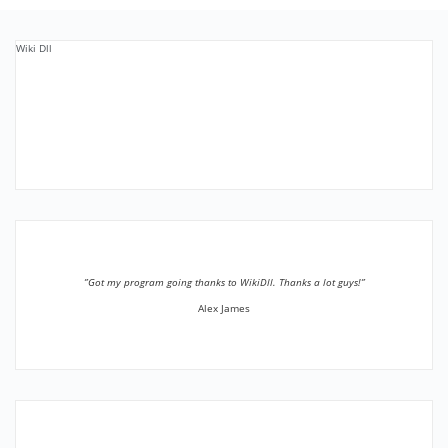
Wiki Dll
”Got my program going thanks to WikiDll. Thanks a lot guys!”
Alex James