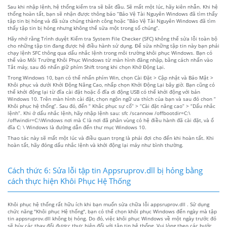
Sau khi nhập lệnh, hệ thống kiểm tra sẽ bắt đầu. Sẽ mất một lúc, hãy kiên nhẫn. Khi hệ
thống hoàn tất, bạn sẽ nhận được thông báo “Bảo Vệ Tài Nguyên Windows đã tìm thấy
tập tin bị hỏng và đã sửa chúng thành công hoặc “Bảo Vệ Tài Nguyên Windows đã tìm
thấy tập tin bị hỏng nhưng không thể sửa một trong số chúng”.
Hãy nhớ rằng Trình duyệt Kiểm tra System File Checker (SFC) không thể sửa lỗi toàn bộ
cho những tập tin đang được hệ điều hành sử dụng. Để sửa những tập tin này bạn phải
chạy lệnh SFC thông qua dấu nhắc lệnh trong môi trường khôi phục Windows. Bạn có
thể vào Môi Trường Khôi Phục Windows từ màn hình đăng nhập, bằng cách nhấn vào
Tắt máy, sau đó nhấn giữ phím Shift trong khi chọn Khở Động Lại.
Trong Windows 10, bạn có thể nhấn phím Win, chọn Cài Đặt > Cập nhật và Bảo Mật >
Khôi phục và dưới Khởi Động Nâng Cao, nhấp chọn Khởi Động Lại bây giờ. Bạn cũng có
thể khởi động lại từ đĩa cài đặt hoặc ổ đĩa di động USB có thể khởi động với bản
Windows 10. Trên màn hình cài đặt, chọn ngôn ngữ ưa thích của bạn và sau đó chon “
Khôi phục hệ thống”. Sau đó, đến “ Khắc phục sự cố” > “Cài đặt nâng cao” > “Dấu nhắc
lệnh”. Khi ở dấu nhắc lệnh, hãy nhập lệnh sau: sfc /scannow /offbootdir=C:\
/offwindir=C:\Windows nơi mà C là nơi đã phân vùng có hệ điều hành đã cài đặt, và ổ
đĩa C: \ Windows là đường dẫn đến thư mục Windows 10.
Thao tác này sẽ mất một lúc và điều quan trọng là phải đợi cho đến khi hoàn tất. Khi
hoàn tất, hãy đóng dấu nhắc lệnh và khởi động lại máy như bình thường.
Cách thức 6: Sửa lỗi tập tin Appsruprov.dll bị hỏng bằng
cách thực hiện Khôi Phục Hệ Thống
Khôi phục hệ thống rất hữu ích khi bạn muốn sửa chữa lỗi appsruprov.dll . Sử dụng
chức năng "Khôi phục Hệ thống", bạn có thể chọn khôi phục Windows đến ngày mà tập
tin appsruprov.dll không bị hỏng. Do đó, việc khôi phục Windows về một ngày trước đó
sẽ hủy các thay đổi đượcc thực hiện đối với tập tin hệ thống. Vui lòng theo các bước