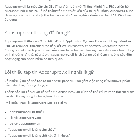
Appsruprov.dll là một tập tin DLL (Thư Viện Liên Kết Thông Minh) file, Phát triển bởi
Microsoft, bởi được gọi là hệ thống tập tin thiết yếu của hệ điều hành Windows.Chúng
thường chứa một tập hợp thủ tục và các chức năng điều khiển, có thể được Windows
áp dụng.
Appsruprov.dll dùng để làm gì?
Appsruprov.dll file, còn được biết đến là Application System Resource Usage Monitor
(SRUM) provider, thường được liên kết với Microsoft® Windows® Operating System.
Chúng là một thành phần thiết yếu, đảm bảo cho các chương trình Windows hoạt động
bình thường. Vì thế, nếu tập tin appsruprov.dll bị thiếu, nó có thể ảnh hưởng xấu đến
hoạt động của phần mềm có liên quan.
Lỗi thiếu tập tin Appsruprov.dll nghĩa là gì?
Có nhiều lý do có thể tạo ra lỗi appsruprov.dll. Bao gồm việc đăng kí Windows, phần
mềm độc hại, lỗi ứng dụng, etc.
Thông báo lỗi liên quan đến tập tin appsruprov.dll cũng có thể chỉ ra rằng tập tin được
cài đặt không đúng, bị hỏng hoặc bị xóa.
Phổ biến khác lỗi appsruprov.dll bao gồm:
“appsruprov.dll bị thiếu”
“lỗi tải appsruprov.dll”
“sự cố appsruprov.dll”
“appsruprov.dll không tìm thấy”
“appsruprov.dll không thể xác định được”