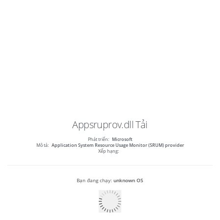
Appsruprov.dll
Tải
Phát triển:
Microsoft
Mô tả:
Application System Resource Usage Monitor (SRUM) provider
Xếp hạng:
Bạn đang chạy:
unknown OS