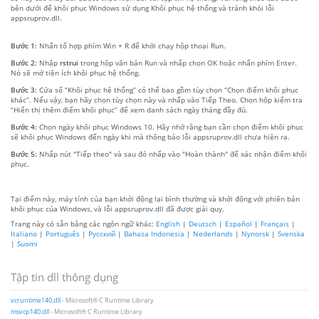
bên dưới để khôi phục Windows sử dụng Khôi phục hệ thống và tránh khỏi lỗi
appsruprov.dll.
Bước 1:
Nhấn tổ hợp phím Win + R để khởi chạy hộp thoại Run.
Bước 2:
Nhập
rstrui
trong hộp văn bản Run và nhấp chọn OK hoặc nhấn phím Enter.
Nó sẽ mở tiện ích khôi phục hệ thống.
Bước 3:
Cửa sổ “Khôi phục hệ thống” có thể bao gồm tùy chọn “Chọn điểm khôi phục
khác”. Nếu vậy, bạn hãy chọn tùy chọn này và nhấp vào Tiếp Theo. Chọn hộp kiểm tra
“Hiển thị thêm điểm khôi phục” để xem danh sách ngày tháng đầy đủ.
Bước 4:
Chọn ngày khôi phục Windows 10. Hãy nhớ rằng bạn cần chọn điểm khôi phục
sẽ khôi phục Windows đến ngày khi mà thông báo lỗi appsruprov.dll chưa hiện ra.
Bước 5:
Nhấp nút "Tiếp theo" và sau đó nhấp vào "Hoàn thành" để xác nhận điểm khôi
phục.
Tại điểm này, máy tính của bạn khởi động lại bình thường và khởi động với phiên bản
khôi phục của Windows, và lỗi appsruprov.dll đã được giải quy.
Trang này có sẵn bằng các ngôn ngữ khác:
English
|
Deutsch
|
Español
|
Français
|
Italiano
|
Português
|
Русский
|
Bahasa Indonesia
|
Nederlands
|
Nynorsk
|
Svenska
|
Suomi
Tập tin dll thông dụng
vcruntime140.dll
- Microsoft® C Runtime Library
msvcp140.dll
- Microsoft® C Runtime Library