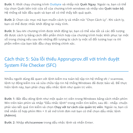
Bước 1:
Khởi chạy chương trình
Outbyte
và nhấp nút
Quét Ngay
. Ngoài ra, bạn có thể
tùy chọn Quét bên trái cửa sổ của chương trình windows và nhấp vào
Quét toàn bộ
.
Hệ thống sẽ bắt đầu quét và bạn sẽ có thể thấy kết quả quét.
Bước 2:
Chọn các mục mà bạn muốn cách ly và nhấn nút “Chọn Cách Ly”. Khi cách ly,
bạn có thể được nhắc khởi động lại máy tính.
Bước 3:
Sau khi chương trình được khởi động lại, bạn có thể xóa tất cả các đối tượng
đã được cách ly bằng cách đến phần thích hợp của chương trình hoặc khôi phục lại một
số trong chúng nếu sau khi những đối tượng bị cách ly một số đối tượng loại ra thì
phần mềm của bạn bắt đầu chạy không chính xác.
Cách thức 5: Sửa lỗi thiếu Appsruprov.dll với trình duyệt
System File Checker (SFC)
Nhiều người dùng đã quen với lệnh kiểm tra toàn bộ tập tin hệ thống sfc / scannow,
lệnh tự động kiểm tra và sửa chữa tập tin hệ thống Windows đã được bảo vệ. Để thực
hiện lệnh này, bạn phải chạy dấu nhắc lệnh như quản trị viên.
Bước 1:
Bắt đầu dòng lệnh như một quản trị viên trong Windows bằng cách nhấn phím
Win trên bàn phím và nhập "Dấu nhắc lệnh" trong miền tìm kiếm, sau đó - nhấp- chuột-
phải vào kết quả tìm kiếm và chọn
Chạy với tư cách của quản trị viên
. Ngoài ra, bạn có
thể nhấn tổ hợp phím Win + X sẽ mở trình đơn nơi bạn có thể chọn dấu nhắc lệnh
(Admin)
.
Bước 2:
Nhập
sfc/scannow
trong dấu nhắc lệnh và nhấn Enter.