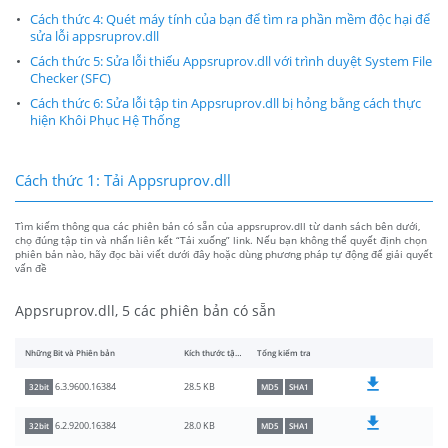
Cách thức 4: Quét máy tính của bạn để tìm ra phần mềm độc hại để
sửa lỗi appsruprov.dll
Cách thức 5: Sửa lỗi thiếu Appsruprov.dll với trình duyệt System File
Checker (SFC)
Cách thức 6: Sửa lỗi tập tin Appsruprov.dll bị hỏng bằng cách thực
hiện Khôi Phục Hệ Thống
Cách thức 1: Tải Appsruprov.dll
Tìm kiếm thông qua các phiên bản có sẵn của appsruprov.dll từ danh sách bên dưới,
chọ đúng tập tin và nhấn liên kết “Tải xuống” link. Nếu bạn không thể quyết định chọn
phiên bản nào, hãy đọc bài viết dưới đây hoặc dùng phương pháp tự động để giải quyết
vấn đề
Appsruprov.dll, 5 các phiên bản có sẵn
Những Bit và Phiên bản
Kích thước tập tin
Tổng kiểm tra
28.5 KB
6.3.9600.16384
32bit
MD5
SHA1
28.0 KB
6.2.9200.16384
32bit
MD5
SHA1