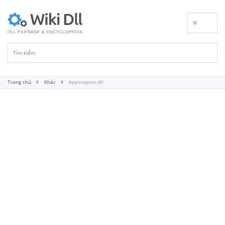
VI
EN
DE
ES
FR
Trang chủ
Khác
Appsruprov.dll
IT
PT
RU
ID
NL
NN
SV
FI