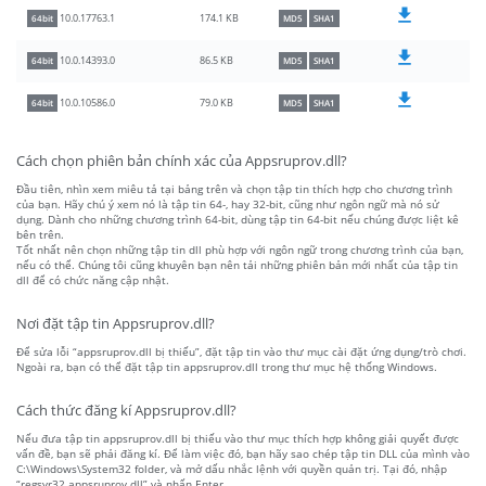
174.1 KB
10.0.17763.1
64bit
MD5
SHA1
86.5 KB
10.0.14393.0
64bit
MD5
SHA1
79.0 KB
10.0.10586.0
64bit
MD5
SHA1
Cách chọn phiên bản chính xác của Appsruprov.dll?
Đầu tiên, nhìn xem miêu tả tại bảng trên và chọn tập tin thích hợp cho chương trình
của bạn. Hãy chú ý xem nó là tập tin 64-, hay 32-bit, cũng như ngôn ngữ mà nó sử
dụng. Dành cho những chương trình 64-bit, dùng tập tin 64-bit nếu chúng được liệt kê
bên trên.
Tốt nhất nên chọn những tập tin dll phù hợp với ngôn ngữ trong chương trình của bạn,
nếu có thể. Chúng tôi cũng khuyên bạn nên tải những phiên bản mới nhất của tập tin
dll để có chức năng cập nhật.
Nơi đặt tập tin Appsruprov.dll?
Để sửa lỗi “appsruprov.dll bị thiếu”, đặt tập tin vào thư mục cài đặt ứng dụng/trò chơi.
Ngoài ra, bạn có thể đặt tập tin appsruprov.dll trong thư mục hệ thống Windows.
Cách thức đăng kí Appsruprov.dll?
Nếu đưa tập tin appsruprov.dll bị thiếu vào thư mục thích hợp không giải quyết được
vấn đề, bạn sẽ phải đăng kí. Để làm việc đó, bạn hãy sao chép tập tin DLL của mình vào
C:\Windows\System32 folder, và mở dấu nhắc lệnh với quyền quản trị. Tại đó, nhập
“regsvr32 appsruprov.dll” và nhấn Enter.