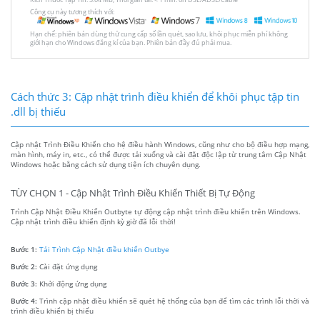
Công cụ này tương thích với:
Hạn chế: phiên bản dùng thử cung cấp số lần quét, sao lưu, khôi phục miễn phí không
giới hạn cho Windows đăng kí của bạn. Phiên bản đầy đủ phải mua.
Cách thức 3: Cập nhật trình điều khiển để khôi phục tập tin
.dll bị thiếu
Cập nhật Trình Điều Khiển cho hệ điều hành Windows, cũng như cho bộ điều hợp mạng,
màn hình, máy in, etc., có thể được tải xuống và cài đặt độc lập từ trung tâm Cập Nhật
Windows hoặc bằng cách sử dụng tiện ích chuyên dụng.
TÙY CHỌN 1 - Cập Nhật Trình Điều Khiển Thiết Bị Tự Động
Trình Cập Nhật Điều Khiển Outbyte tự động cập nhật trình điều khiển trên Windows.
Cập nhật trình điều khiển định kỳ giờ đã lỗi thời!
Bước 1:
Tải Trình Cập Nhật điều khiển Outbye
Bước 2:
Cài đặt ứng dụng
Bước 3:
Khởi động ứng dụng
Bước 4:
Trình cập nhật điều khiển sẽ quét hệ thống của bạn để tìm các trình lỗi thời và
trình điều khiển bị thiếu