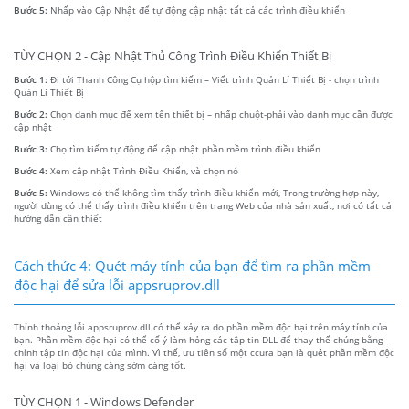
Bước 5:
Nhấp vào Cập Nhật để tự động cập nhật tất cả các trình điều khiển
TÙY CHỌN 2 - Cập Nhật Thủ Công Trình Điều Khiển Thiết Bị
Bước 1:
Đi tới Thanh Công Cụ hộp tìm kiếm – Viết trình Quản Lí Thiết Bị - chọn trình
Quản Lí Thiết Bị
Bước 2:
Chọn danh mục để xem tên thiết bị – nhấp chuột-phải vào danh mục cần được
cập nhật
Bước 3:
Chọ tìm kiếm tự động để cập nhật phần mềm trình điều khiển
Bước 4:
Xem cập nhật Trình Điều Khiển, và chọn nó
Bước 5:
Windows có thể không tìm thấy trình điều khiển mới, Trong trường hợp này,
người dùng có thể thấy trình điều khiển trên trang Web của nhà sản xuất, nơi có tất cả
hướng dẫn cần thiết
Cách thức 4: Quét máy tính của bạn để tìm ra phần mềm
độc hại để sửa lỗi appsruprov.dll
Thỉnh thoảng lỗi appsruprov.dll có thể xảy ra do phần mềm độc hại trên máy tính của
bạn. Phần mềm độc hại có thể cố ý làm hỏng các tập tin DLL để thay thế chúng bằng
chính tập tin độc hại của mình. Vì thế, ưu tiên số một ccura bạn là quét phần mềm độc
hại và loại bỏ chúng càng sớm càng tốt.
TÙY CHỌN 1 - Windows Defender