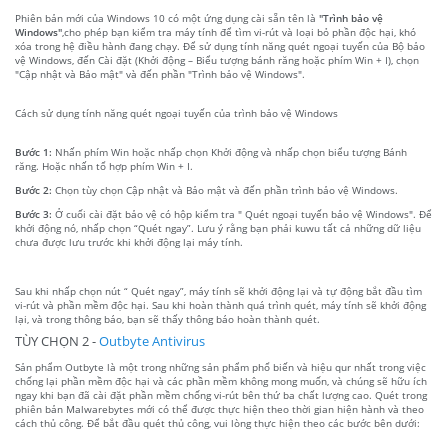
Phiên bản mới của Windows 10 có một ứng dụng cài sẵn tên là
"Trình bảo vệ
Windows"
,cho phép bạn kiểm tra máy tính để tìm vi-rút và loại bỏ phần độc hại, khó
xóa trong hệ điều hành đang chạy. Để sử dụng tính năng quét ngoại tuyến của Bộ bảo
vệ Windows, đến Cài đặt (Khởi động – Biểu tượng bánh răng hoặc phím Win + I), chọn
"Cập nhật và Bảo mật" và đến phần "Trình bảo vệ Windows".
Cách sử dụng tính năng quét ngoại tuyến của trình bảo vệ Windows
Bước 1:
Nhấn phím Win hoặc nhấp chọn Khởi động và nhấp chọn biểu tượng Bánh
răng. Hoặc nhấn tổ hợp phím Win + I.
Bước 2:
Chọn tùy chọn Cập nhật và Bảo mật và đến phần trình bảo vệ Windows.
Bước 3:
Ở cuối cài đặt bảo vệ có hộp kiểm tra " Quét ngoại tuyến bảo vệ Windows". Để
khởi động nó, nhấp chọn “Quét ngay”. Lưu ý rằng bạn phải kuwu tất cả những dữ liệu
chưa được lưu trước khi khởi động lại máy tính.
Sau khi nhấp chọn nút “ Quét ngay”, máy tính sẽ khởi động lại và tự động bắt đầu tìm
vi-rút và phần mềm độc hại. Sau khi hoàn thành quá trình quét, máy tính sẽ khởi động
lại, và trong thông báo, bạn sẽ thấy thông báo hoàn thành quét.
TÙY CHỌN 2 -
Outbyte Antivirus
Sản phẩm Outbyte là một trong những sản phẩm phổ biến và hiệu qur nhất trong việc
chống lại phần mềm độc hại và các phần mềm không mong muốn, và chúng sẽ hữu ích
ngay khi bạn đã cài đặt phần mềm chống vi-rút bên thứ ba chất lượng cao. Quét trong
phiên bản Malwarebytes mới có thể được thực hiện theo thời gian hiện hành và theo
cách thủ công. Để bắt đầu quét thủ công, vui lòng thực hiện theo các bước bên dưới: