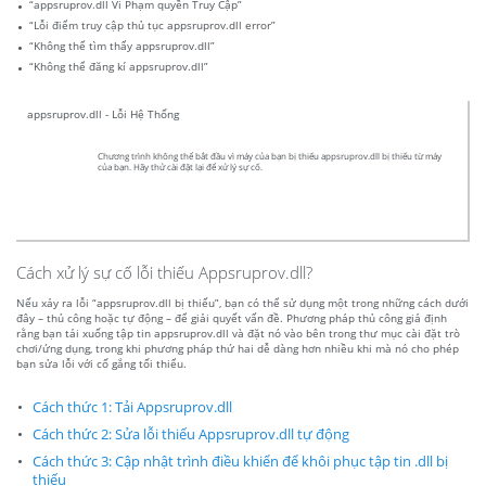
“appsruprov.dll Vi Phạm quyền Truy Cập”
“Lỗi điểm truy cập thủ tục appsruprov.dll error”
“Không thể tìm thấy appsruprov.dll”
“Không thể đăng kí appsruprov.dll”
appsruprov.dll - Lỗi Hệ Thống
Chương trình không thể bắt đầu vì máy của bạn bị thiếu appsruprov.dll bị thiếu từ máy
của bạn. Hãy thử cài đặt lại để xử lý sự cố.
Cách xử lý sự cố lỗi thiếu Appsruprov.dll?
Nếu xảy ra lỗi “appsruprov.dll bị thiếu”, bạn có thể sử dụng một trong những cách dưới
đây – thủ công hoặc tự động – để giải quyết vấn đề. Phương pháp thủ công giả định
rằng bạn tải xuống tập tin appsruprov.dll và đặt nó vào bên trong thư mục cài đặt trò
chơi/ứng dụng, trong khi phương pháp thứ hai dễ dàng hơn nhiều khi mà nó cho phép
bạn sửa lỗi với cố gắng tối thiểu.
Cách thức 1: Tải Appsruprov.dll
Cách thức 2: Sửa lỗi thiếu Appsruprov.dll tự động
Cách thức 3: Cập nhật trình điều khiển để khôi phục tập tin .dll bị
thiếu