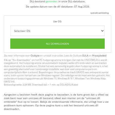
DLL-bestand
gevonden
in onze DLL-database.
De update datum van de dll database:
07 Aug 2026
speciale aanbieding
Uw OS:
NU DOWNLOADEN
Zie meer informatie over
Outbyte
en unistall :instructies. Lees de Outbyte
EULA
en
Privacybeleid
Klik op
"Nu downloaden"
om het PC-hulpprogramma te krijgen dat met de UNICOWS.DLL wordt
meegeleverd. Het hulpprogramma zal automatisch bepalen welke dll's ontbreken en aanbieden
deze automatisch te installeren. Omdat het een eenvoudig te gebruiken hulpprogramma is, is het
een geweldig alternatief voor handmatige installatie, wat door veel computerexperts en
computertijdschriften is erkend. Beperkingen: de proefversie biedt GRATIS een onbeperkt aantal
scans, back-ups en herstel van uw Windows-register. De volledige versie moet worden gekocht. Het
ondersteunt besturingssystemen als Windows 10, Windows 8 / 8.1, Windows 7 en Windows Vista
(64/32 bit).
Bestandsgrootte: 3.04 MB, Download tijd: < 1 min. op DSL/ADSL/Kabel
Aangezien u besloten heeft deze pagina te bezoeken, is de kans groot dat u ofwel op
zoek bent naar een unicows.dll bestand, ofwel een manier om de "unicows.dll
ontbreekt" fout op te lossen. Bekijk de onderstaande informatie, die uitlegt hoe u uw
probleem kunt oplossen. Op deze pagina kunt u ook het bestand unicows.dll
downloaden.