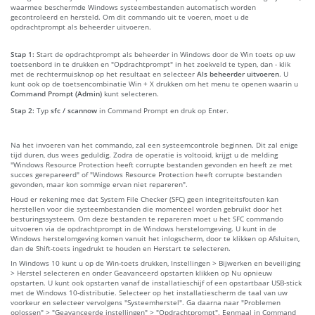
waarmee beschermde Windows systeembestanden automatisch worden
gecontroleerd en hersteld. Om dit commando uit te voeren, moet u de
opdrachtprompt als beheerder uitvoeren.
Stap 1:
Start de opdrachtprompt als beheerder in Windows door de Win toets op uw
toetsenbord in te drukken en "Opdrachtprompt" in het zoekveld te typen, dan - klik
met de rechtermuisknop op het resultaat en selecteer
Als beheerder uitvoeren
. U
kunt ook op de toetsencombinatie Win + X drukken om het menu te openen waarin u
Command Prompt (Admin)
kunt selecteren.
Stap 2:
Typ
sfc / scannow
in Command Prompt en druk op Enter.
Na het invoeren van het commando, zal een systeemcontrole beginnen. Dit zal enige
tijd duren, dus wees geduldig. Zodra de operatie is voltooid, krijgt u de melding
"Windows Resource Protection heeft corrupte bestanden gevonden en heeft ze met
succes gerepareerd" of "Windows Resource Protection heeft corrupte bestanden
gevonden, maar kon sommige ervan niet repareren".
Houd er rekening mee dat System File Checker (SFC) geen integriteitsfouten kan
herstellen voor die systeembestanden die momenteel worden gebruikt door het
besturingssysteem. Om deze bestanden te repareren moet u het SFC commando
uitvoeren via de opdrachtprompt in de Windows herstelomgeving. U kunt in de
Windows herstelomgeving komen vanuit het inlogscherm, door te klikken op Afsluiten,
dan de Shift-toets ingedrukt te houden en Herstart te selecteren.
In Windows 10 kunt u op de Win-toets drukken, Instellingen > Bijwerken en beveiliging
> Herstel selecteren en onder Geavanceerd opstarten klikken op Nu opnieuw
opstarten. U kunt ook opstarten vanaf de installatieschijf of een opstartbaar USB-stick
met de Windows 10-distributie. Selecteer op het installatiescherm de taal van uw
voorkeur en selecteer vervolgens "Systeemherstel". Ga daarna naar "Problemen
oplossen" > "Geavanceerde instellingen" > "Opdrachtprompt". Eenmaal in Command