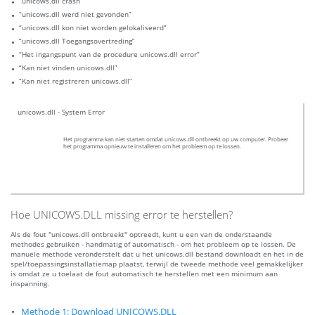
“unicows.dll crash”
“unicows.dll werd niet gevonden”
“unicows.dll kon niet worden gelokaliseerd”
“unicows.dll Toegangsovertreding”
“Het ingangspunt van de procedure unicows.dll error”
“Kan niet vinden unicows.dll”
“Kan niet registreren unicows.dll”
unicows.dll - System Error
Het programma kan niet starten omdat unicows.dll ontbreekt op uw computer. Probeer
het programma opnieuw te installeren om het probleem op te lossen.
Hoe UNICOWS.DLL missing error te herstellen?
Als de fout "unicows.dll ontbreekt" optreedt, kunt u een van de onderstaande
methodes gebruiken - handmatig of automatisch - om het probleem op te lossen. De
manuele methode veronderstelt dat u het unicows.dll bestand downloadt en het in de
spel/toepassingsinstallatiemap plaatst, terwijl de tweede methode veel gemakkelijker
is omdat ze u toelaat de fout automatisch te herstellen met een minimum aan
inspanning.
Methode 1: Download UNICOWS.DLL