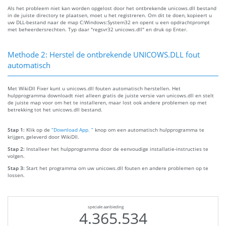
Als het probleem niet kan worden opgelost door het ontbrekende unicows.dll bestand
in de juiste directory te plaatsen, moet u het registreren. Om dit te doen, kopieert u
uw DLL-bestand naar de map C:Windows:System32 en opent u een opdrachtprompt
met beheerdersrechten. Typ daar "regsvr32 unicows.dll" en druk op Enter.
Methode 2: Herstel de ontbrekende UNICOWS.DLL fout
automatisch
Met WikiDll Fixer kunt u unicows.dll fouten automatisch herstellen. Het
hulpprogramma downloadt niet alleen gratis de juiste versie van unicows.dll en stelt
de juiste map voor om het te installeren, maar lost ook andere problemen op met
betrekking tot het unicows.dll bestand.
Stap 1:
Klik op de
“Download App. ”
knop om een automatisch hulpprogramma te
krijgen, geleverd door WikiDll.
Stap 2:
Installeer het hulpprogramma door de eenvoudige installatie-instructies te
volgen.
Stap 3:
Start het programma om uw unicows.dll fouten en andere problemen op te
lossen.
speciale aanbieding
4.365.534