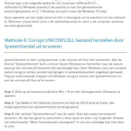
Prompt typt u de volgende opdracht: sfc /scannow /offbootdir=C:\
/offwindir=C:\Windows waarbij C de partitie is met het geïnstalleerde
besturingssysteem, en C: \ Windows het pad is naar de Windows 10 map.
Deze operatie zal een tijdje duren en het is belangrijk om te wachten tot het voltooid
is. Wanneer u klaar bent, sluit u de opdrachtprompt en start u de computer opnieuw
op zoals gewoonlijk.
Methode 6: Corrupt UNICOWS.DLL bestand herstellen door
Systeemherstel uit te voeren
Systeemherstel is zeer nuttig wanneer u de unicows.dll fout wilt herstellen. Met de
functie "Systeemherstel" kunt u ervoor kiezen Windows te herstellen naar de datum
waarop het unicows.dll bestand niet beschadigd was. Door Windows naar een eerdere
datum terug te zetten, worden wijzigingen in systeembestanden ongedaan gemaakt.
Volg de onderstaande stappen om Windows terug te zetten met Systeemherstel en
van de unicows.dll fout af te komen.
Stap 1:
Druk op de toetsencombinatie Win + R om het dialoogvenster Uitvoeren te
openen.
Stap 2:
Typ
rstrui
in het tekstvak Uitvoeren en klik op OK of druk op Enter. Het
hulpprogramma voor systeemherstel wordt geopend.
Stap 3:
Het venster "Systeemherstel" kan de optie "Kies een ander herstelpunt"
bevatten. Als dat het geval is, selecteert u deze optie en klikt u op Volgende. Schakel
het selectievakje "Meer herstelpunten weergeven" in om een volledige lijst met data
te zien.