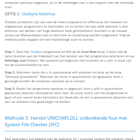
computer opnieuw opgestart, en in de meldingen ziet u een rapport over de voltooide
scan.
OPTIE 2 -
Outbyte Antivirus
Outbyte producten zijn een van de meest populaire en effectieve om malware en
ongewenste programma's te bestrijden, en ze komen van pas zelfs wanneer u een
antivirus van derden van hoge kwaliteit hebt geïnstalleerd. Scannen in de nieuwe
versie van Malwarebytes kan in real time en handmatig worden uitgevoerd. Volg de
onderstaande stappen om een handmatige scan te starten:
Stap 1:
Start het
Outbyte
programma en klik op de
Scan Now
knop. U kunt ook de
optie Scannen aan de linkerkant van het venster van het programma selecteren en op
Volledige scan
klikken. Het systeem zal beginnen met scannen en u zult in staat zijn
om de scanresultaten te zien.
Stap 2:
Selecteer items die u in quarantaine wilt plaatsen en druk op de knop
"Selected Quarantine". Wanneer de items in quarantaine zijn geplaatst, kunt u
gevraagd worden de computer opnieuw op te starten.
Stap 3:
Nadat het programma opnieuw is opgestart, kunt u alle in quarantaine
geplaatste objecten verwijderen door naar de juiste sectie van het programma te
gaan of een aantal ervan herstellen als bleek dat na het in quarantaine plaatsen iets
van uw software niet goed begon te werken.
Methode 5: Herstel UNICOWS.DLL ontbrekende fout met
System File Checker (SFC)
Veel gebruikers zijn bekend met de opdracht sfc / scannow system file integrity check,