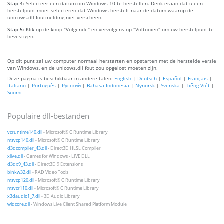
Stap 4:
Selecteer een datum om Windows 10 te herstellen. Denk eraan dat u een
herstelpunt moet selecteren dat Windows herstelt naar de datum waarop de
unicows.dll foutmelding niet verscheen.
Stap 5:
Klik op de knop "Volgende" en vervolgens op "Voltooien" om uw herstelpunt te
bevestigen.
Op dit punt zal uw computer normaal herstarten en opstarten met de herstelde versie
van Windows, en de unicows.dll fout zou opgelost moeten zijn.
Deze pagina is beschikbaar in andere talen:
English
|
Deutsch
|
Español
|
Français
|
Italiano
|
Português
|
Русский
|
Bahasa Indonesia
|
Nynorsk
|
Svenska
|
Tiếng Việt
|
Suomi
Populaire dll-bestanden
vcruntime140.dll
- Microsoft® C Runtime Library
msvcp140.dll
- Microsoft® C Runtime Library
d3dcompiler_43.dll
- Direct3D HLSL Compiler
xlive.dll
- Games for Windows - LIVE DLL
d3dx9_43.dll
- Direct3D 9 Extensions
binkw32.dll
- RAD Video Tools
msvcp120.dll
- Microsoft® C Runtime Library
msvcr110.dll
- Microsoft® C Runtime Library
x3daudio1_7.dll
- 3D Audio Library
wldcore.dll
- Windows Live Client Shared Platform Module