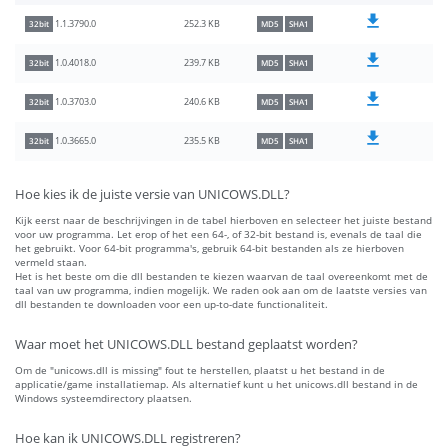
252.3 KB
1.1.3790.0
32bit
MD5
SHA1
239.7 KB
1.0.4018.0
32bit
MD5
SHA1
240.6 KB
1.0.3703.0
32bit
MD5
SHA1
235.5 KB
1.0.3665.0
32bit
MD5
SHA1
Hoe kies ik de juiste versie van UNICOWS.DLL?
Kijk eerst naar de beschrijvingen in de tabel hierboven en selecteer het juiste bestand
voor uw programma. Let erop of het een 64-, of 32-bit bestand is, evenals de taal die
het gebruikt. Voor 64-bit programma's, gebruik 64-bit bestanden als ze hierboven
vermeld staan.
Het is het beste om die dll bestanden te kiezen waarvan de taal overeenkomt met de
taal van uw programma, indien mogelijk. We raden ook aan om de laatste versies van
dll bestanden te downloaden voor een up-to-date functionaliteit.
Waar moet het UNICOWS.DLL bestand geplaatst worden?
Om de "unicows.dll is missing" fout te herstellen, plaatst u het bestand in de
applicatie/game installatiemap. Als alternatief kunt u het unicows.dll bestand in de
Windows systeemdirectory plaatsen.
Hoe kan ik UNICOWS.DLL registreren?