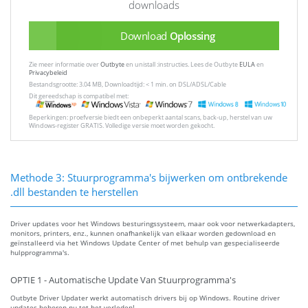
downloads
Download
Oplossing
Zie meer informatie over
Outbyte
en unistall :instructies. Lees de Outbyte
EULA
en
Privacybeleid
Bestandsgrootte: 3.04 MB, Downloadtijd: < 1 min. on DSL/ADSL/Cable
Dit gereedschap is compatibel met:
Beperkingen: proefversie biedt een onbeperkt aantal scans, back-up, herstel van uw
Windows-register GRATIS. Volledige versie moet worden gekocht.
Methode 3: Stuurprogramma's bijwerken om ontbrekende
.dll bestanden te herstellen
Driver updates voor het Windows besturingssysteem, maar ook voor netwerkadapters,
monitors, printers, enz., kunnen onafhankelijk van elkaar worden gedownload en
geïnstalleerd via het Windows Update Center of met behulp van gespecialiseerde
hulpprogramma's.
OPTIE 1 - Automatische Update Van Stuurprogramma's
Outbyte Driver Updater werkt automatisch drivers bij op Windows. Routine driver
updates behoren nu tot het verleden!