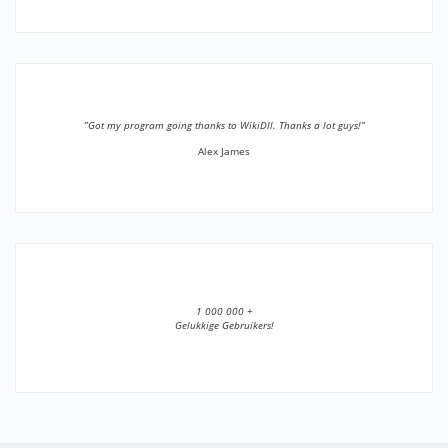
”Got my program going thanks to WikiDll. Thanks a lot guys!”
Alex James
1 000 000 +
Gelukkige Gebruikers!