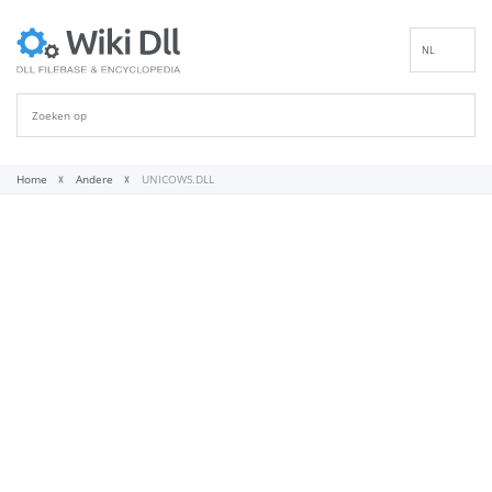
NL
EN
DE
ES
FR
Home
Andere
UNICOWS.DLL
IT
PT
RU
ID
NN
SV
VI
FI