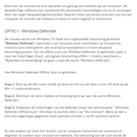
Soms kan de unicows.dll fout optreden als gevolg van malware op uw computer. De
kwaadwillige software kan opzettelijk DLL-bestanden beschadigen om ze te vervangen
door zijn eigen kwaadwillige bestanden. Daarom moet uw eerste prioriteit zijn om uw
computer te scannen op malware en deze zo snel mogelijk te elimineren.
OPTIE 1 - Windows Defender
De nieuwe versie van Windows 10 heeft een ingebouwde toepassing genaamd
"Windows Defender"
, waarmee u uw computer kunt controleren op virussen en
malware kunt verwijderen, die moeilijk te verwijderen is in een draaiend
besturingssysteem. Om de offline scan van Windows Defender te gebruiken, gaat u
naar de instellingen (Start - pictogram Versnelling of Win + I-toets), selecteert u
"Bijwerken en beveiliging" en gaat u naar de sectie "Windows Defender".
Hoe Windows Defender Offline Scan te gebruiken
Stap 1:
Druk op de Win toets of klik op Start en klik op het Gear icoon. Of druk op de
Win + I toetscombinatie.
Stap 2:
Selecteer de optie Update en beveiliging en ga naar de sectie Windows
Defender.
Stap 3:
Onderaan de instellingen van de defender staat het selectievakje " Windows
Defender Offline scan". Om deze te starten, klikt u op "Nu scannen". Merk op dat u
alle niet-opgeslagen gegevens moet opslaan voordat u uw PC opnieuw opstart.
Na het klikken op "Scan Nu" burton, zal de computer herstarten en automatisch
beginnen te zoeken naar virussen en malware. Na voltooiing van de scan wordt de