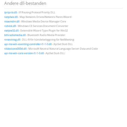
Andere dll-bestanden
iprtprio.dll
- IP Routing Protocol Priority DLL
netplwiz.dll
- Map Network Drives/Network Places Wizard
mswmdm.dll
- Windows Media Device Manager Core
richink.dll
- Windows CE Services Document Converter
xwtpw32.dll
- Extensible Wizard Type Plugin for Win32
bthradiomedia.dll
- Bluetooth Radio Media Provider
nmevtmsg.dll
- DLL-fil för händelseloggning för NetMeeting
api-ms-win-eventing-controller-l1-1-0.dll
- ApiSet Stub DLL
nlslexicons000d.dll
- Microsoft Neutral Natural Language Server Data and Code
api-ms-win-core-version-l1-1-0.dll
- ApiSet Stub DLL