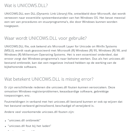
Wat is UNICOWS.DLL?
UNICOWS.DLL een DLL (Dynamic Link Library) file, ontwikkeld door Microsoft, dat wordt
verwezen naar essentiële systeembestanden van het Windows OS. Het bevat meestal
een set van procedures en stuurprogramma's, die door Windows kunnen worden
toegepast.
Waar wordt UNICOWS.DLL voor gebruikt?
UNICOWS.DLL file, ook bekend als Microsoft Layer for Unicode on Win9x Systems
(MSLU), wordt vaak geassocieerd met Microsoft (R) Windows (R) 95, Windows (R) 98, and
Windows (R) Millennium Operating Systems. Het is een essentieel onderdeel, dat
ervoor zorgt dat Windows-programma's naar behoren werken. Dus als het unicows.dll
bestand ontbreekt, kan dat een negatieve invloed hebben op de werking van de
bijbehorende software.
Wat betekent UNICOWS.DLL is missing error?
Er zijn verschillende redenen die unicows.dll fouten kunnen veroorzaken. Deze
omvatten Windows-registerproblemen, kwaadaardige software, gebrekkige
toepassingen, enz.
Foutmeldingen in verband met het unicows.dll bestand kunnen er ook op wijzen dat
het bestand verkeerd geïnstalleerd, beschadigd of verwijderd is.
Andere veel voorkomende unicows.dll fouten zijn:
“unicows.dll ontbreekt”
“unicows.dll fout bij het laden”