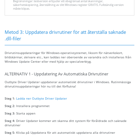
Begränsningar: testversion erbjuder ett obegränsat antal skanningar,
säkerhetskopiering, återställning av ditt Windows-register GRATIS. Fullständig version
måste köpas.
Metod 3: Uppdatera drivrutiner för att återställa saknade
.dll-filer
Drivrutinsuppdateringar för Windows-operativsystemet, liksom för nätverkskort,
bildskärmar, skrivare etc., kan laddas ner oberoende av varandra och installeras från
Windows Update Center eller med hjälp av specialverktyg.
ALTERNATIV 1 - Uppdatering Av Automatiska Drivrutiner
Outbyte Driver Updater uppdaterar automatiskt drivrutiner i Windows. Rutinmässiga
drivrutinsuppdateringar hör nu till det förflutna!
Steg 1:
Ladda ner Outbyte Driver Updater
Steg 2:
Installera programmet
Steg 3:
Starta appen
Steg 4:
Driver Updater kommer att skanna ditt system för föråldrade och saknade
drivrutiner
Steg 5:
Klicka på Uppdatera för att automatiskt uppdatera alla drivrutiner