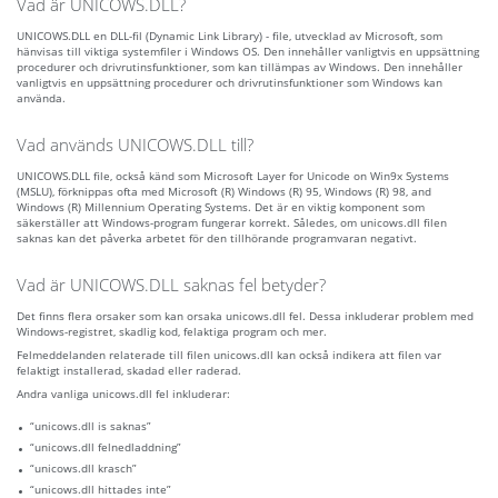
Vad är UNICOWS.DLL?
UNICOWS.DLL en DLL-fil (Dynamic Link Library) - file, utvecklad av Microsoft, som
hänvisas till viktiga systemfiler i Windows OS. Den innehåller vanligtvis en uppsättning
procedurer och drivrutinsfunktioner, som kan tillämpas av Windows. Den innehåller
vanligtvis en uppsättning procedurer och drivrutinsfunktioner som Windows kan
använda.
Vad används UNICOWS.DLL till?
UNICOWS.DLL file, också känd som Microsoft Layer for Unicode on Win9x Systems
(MSLU), förknippas ofta med Microsoft (R) Windows (R) 95, Windows (R) 98, and
Windows (R) Millennium Operating Systems. Det är en viktig komponent som
säkerställer att Windows-program fungerar korrekt. Således, om unicows.dll filen
saknas kan det påverka arbetet för den tillhörande programvaran negativt.
Vad är UNICOWS.DLL saknas fel betyder?
Det finns flera orsaker som kan orsaka unicows.dll fel. Dessa inkluderar problem med
Windows-registret, skadlig kod, felaktiga program och mer.
Felmeddelanden relaterade till filen unicows.dll kan också indikera att filen var
felaktigt installerad, skadad eller raderad.
Andra vanliga unicows.dll fel inkluderar:
“unicows.dll is saknas”
“unicows.dll felnedladdning”
“unicows.dll krasch”
“unicows.dll hittades inte”