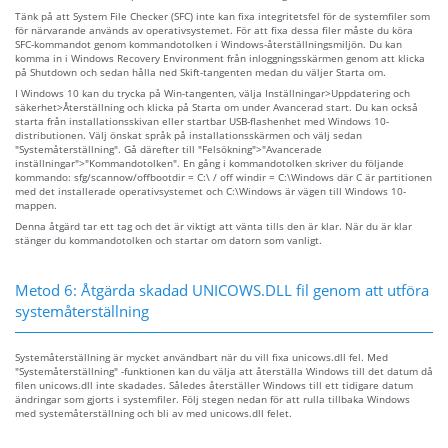
Tänk på att System File Checker (SFC) inte kan fixa integritetsfel för de systemfiler som
för närvarande används av operativsystemet. För att fixa dessa filer måste du köra
SFC-kommandot genom kommandotolken i Windows-återställningsmiljön. Du kan
komma in i Windows Recovery Environment från inloggningsskärmen genom att klicka
på Shutdown och sedan hålla ned Skift-tangenten medan du väljer Starta om.
I Windows 10 kan du trycka på Win-tangenten, välja Inställningar>Uppdatering och
säkerhet>Återställning och klicka på Starta om under Avancerad start. Du kan också
starta från installationsskivan eller startbar USB-flashenhet med Windows 10-
distributionen. Välj önskat språk på installationsskärmen och välj sedan
"Systemåterställning". Gå därefter till "Felsökning">"Avancerade
inställningar">"Kommandotolken". En gång i kommandotolken skriver du följande
kommando: sfg/scannow/offbootdir = C:\ / off windir = C:\Windows där C är partitionen
med det installerade operativsystemet och C:\Windows är vägen till Windows 10-
mappen.
Denna åtgärd tar ett tag och det är viktigt att vänta tills den är klar. När du är klar
stänger du kommandotolken och startar om datorn som vanligt.
Metod 6: Åtgärda skadad UNICOWS.DLL fil genom att utföra
systemåterställning
Systemåterställning är mycket användbart när du vill fixa unicows.dll fel. Med
"Systemåterställning" -funktionen kan du välja att återställa Windows till det datum då
filen unicows.dll inte skadades. Således återställer Windows till ett tidigare datum
ändringar som gjorts i systemfiler. Följ stegen nedan för att rulla tillbaka Windows
med systemåterställning och bli av med unicows.dll felet.