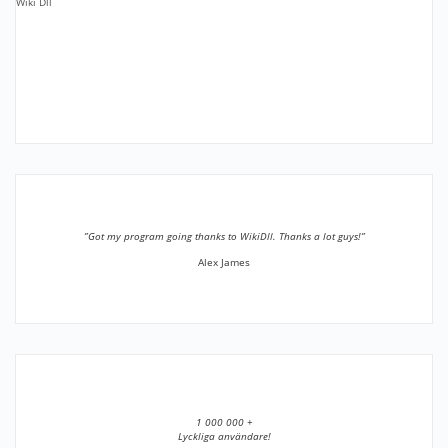
Wiki Dll
”Got my program going thanks to WikiDll. Thanks a lot guys!”
Alex James
1 000 000 +
Lyckliga användare!