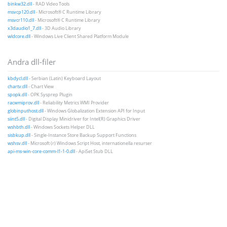
binkw32.dll
- RAD Video Tools
msvcp120.dll
- Microsoft® C Runtime Library
msvcr110.dll
- Microsoft® C Runtime Library
x3daudio1_7.dll
- 3D Audio Library
wldcore.dll
- Windows Live Client Shared Platform Module
Andra dll-filer
kbdycl.dll
- Serbian (Latin) Keyboard Layout
chartv.dll
- Chart View
spopk.dll
- OPK Sysprep Plugin
racwmiprov.dll
- Reliability Metrics WMI Provider
globinputhost.dll
- Windows Globalization Extension API for Input
siint5.dll
- Digital Display Minidriver for Intel(R) Graphics Driver
wshbth.dll
- Windows Sockets Helper DLL
sisbkup.dll
- Single-Instance Store Backup Support Functions
wshsv.dll
- Microsoft (r) Windows Script Host, internationella resurser
api-ms-win-core-comm-l1-1-0.dll
- ApiSet Stub DLL