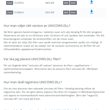
240.6 KB
1.0.3703.0
32bit
MD5
SHA1
235.5 KB
1.0.3665.0
32bit
MD5
SHA1
Hur man väljer rätt version av UNICOWS.DLL?
Gå först igenom beskrivningarna i tabellen ovan och välj lämplig fil för ditt program.
Observera om det är en 64-bitars eller 32-bitars fil och språket den använder. För 64-
bitarsprogram använder du 64-bitarsfiler om de listas ovan.
Det är bäst att välja DLL-filer vars språk matchar programmets språk, om möjligt. Vi
rekommenderar också att du laddar ner de senaste versionerna av dll-filer för att
tillhandahålla uppdaterad funktionalitet.
Var ska jag placera UNICOWS.DLL filen?
För att åtgärda felet "unicows.dll saknas" placerar du filen i applikations- /
spelinstallationsmappen. Alternativt kan du placera filen unicows.dll i Windows
systemkatalog.
Hur man skall registrera UNICOWS.DLL?
Om du inte placerar den saknade unicows.dll filen i lämplig katalog måste du
registrera den. För att göra detta, kopiera DLL-filen till mappen C:\Windows\System32
och öppna en kommandotolk med administratörsbehörighet. Skriv där "regsvr32
unicows.dll" och tryck på Enter.