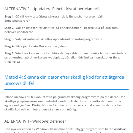
ALTERNATIV 2 - Uppdatera Enhetsdrivrutiner Manuellt
Steg 1:
Gå till Aktivitetsfältets sökruta - skriv Enhetshanteraren - välj
Enhetshanteraren
Steg 2:
Välj en kategori för att titta på enhetsnamnen - högerklicka på den som
behöver uppdateras
Steg 3:
Välj Sök automatiskt efter uppdaterad drivrutinsprogramvara
Steg 4:
Titta på Update Driver och välj den
Steg 5:
Windows kanske inte kan hitta den nya drivrutinen. I detta fall kan användaren
se drivrutinen på tillverkarens webbplats, där alla nödvändiga instruktioner finns
tillgängliga
Metod 4: Skanna din dator efter skadlig kod för att åtgärda
unicows.dll fel
Ibland unicows.dll fel kan inträffa på grund av skadlig programvara på din dator. Den
skadliga programvaran kan medvetet skada DLL-filer för att ersätta dem med sina
egna skadliga filer. Därför bör din främsta prioritet vara att skanna din dator efter
skadlig kod och eliminera den så snart som möjligt.
ALTERNATIV 1 - Windows Defender
Den nya versionen av Windows 10 innehåller ett inbyggt program som heter
Windows
Defender"
, vilket gör att du kan skanna din dator efter virus och ta bort skadlig kod