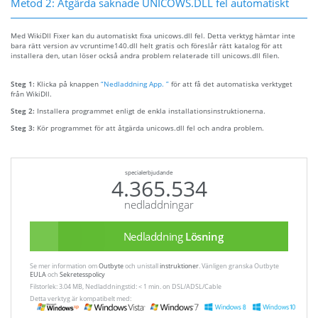
Metod 2: Åtgärda saknade UNICOWS.DLL fel automatiskt
Med WikiDll Fixer kan du automatiskt fixa unicows.dll fel. Detta verktyg hämtar inte
bara rätt version av vcruntime140.dll helt gratis och föreslår rätt katalog för att
installera den, utan löser också andra problem relaterade till unicows.dll filen.
Steg 1:
Klicka på knappen
“Nedladdning App. ”
för att få det automatiska verktyget
från WikiDll.
Steg 2:
Installera programmet enligt de enkla installationsinstruktionerna.
Steg 3:
Kör programmet för att åtgärda unicows.dll fel och andra problem.
specialerbjudande
4.365.534
nedladdningar
Nedladdning
Lösning
Se mer information om
Outbyte
och unistall
instruktioner
. Vänligen granska Outbyte
EULA
och
Sekretesspolicy
Filstorlek: 3.04 MB, Nedladdningstid: < 1 min. on DSL/ADSL/Cable
Detta verktyg är kompatibelt med: