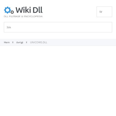
SV
EN
DE
ES
FR
Hem
övrigt
UNICOWS.DLL
IT
PT
RU
ID
NL
NN
VI
FI