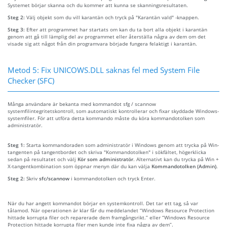
Systemet börjar skanna och du kommer att kunna se skanningsresultaten.
Steg 2:
Välj objekt som du vill karantän och tryck på "Karantän vald" -knappen.
Steg 3:
Efter att programmet har startats om kan du ta bort alla objekt i karantän
genom att gå till lämplig del av programmet eller återställa några av dem om det
visade sig att något från din programvara började fungera felaktigt i karantän.
Metod 5: Fix UNICOWS.DLL saknas fel med System File
Checker (SFC)
Många användare är bekanta med kommandot sfg / scannow
systemfilintegritetskontroll, som automatiskt kontrollerar och fixar skyddade Windows-
systemfiler. För att utföra detta kommando måste du köra kommandotolken som
administratör.
Steg 1:
Starta kommandoraden som administratör i Windows genom att trycka på Win-
tangenten på tangentbordet och skriva "Kommandotolken" i sökfältet, högerklicka
sedan på resultatet och välj
Kör som administratör
. Alternativt kan du trycka på Win +
X-tangentkombination som öppnar menyn där du kan välja
Kommandotolken (Admin)
.
Steg 2:
Skriv
sfc/scannow
i kommandotolken och tryck Enter.
När du har angett kommandot börjar en systemkontroll. Det tar ett tag, så var
tålamod. När operationen är klar får du meddelandet “Windows Resource Protection
hittade korrupta filer och reparerade dem framgångsrikt.” eller “Windows Resource
Protection hittade korrupta filer men kunde inte fixa några av dem”.