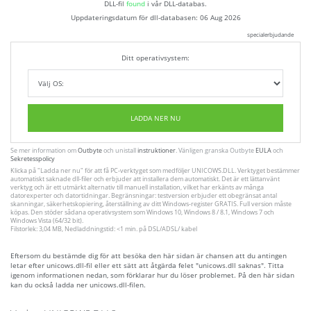
DLL-fil
found
i vår DLL-databas.
Uppdateringsdatum för dll-databasen:
06 Aug 2026
specialerbjudande
Ditt operativsystem:
LADDA NER NU
Se mer information om
Outbyte
och unistall
instruktioner
. Vänligen granska Outbyte
EULA
och
Sekretesspolicy
Klicka på
"Ladda ner nu"
för att få PC-verktyget som medföljer UNICOWS.DLL. Verktyget bestämmer
automatiskt saknade dll-filer och erbjuder att installera dem automatiskt. Det är ett lättanvänt
verktyg och är ett utmärkt alternativ till manuell installation, vilket har erkänts av många
datorexperter och datortidningar. Begränsningar: testversion erbjuder ett obegränsat antal
skanningar, säkerhetskopiering, återställning av ditt Windows-register GRATIS. Full version måste
köpas. Den stöder sådana operativsystem som Windows 10, Windows 8 / 8.1, Windows 7 och
Windows Vista (64/32 bit).
Filstorlek: 3,04 MB, Nedladdningstid: <1 min. på DSL/ADSL/ kabel
Eftersom du bestämde dig för att besöka den här sidan är chansen att du antingen
letar efter unicows.dll-fil eller ett sätt att åtgärda felet "unicows.dll saknas". Titta
igenom informationen nedan, som förklarar hur du löser problemet. På den här sidan
kan du också ladda ner unicows.dll-filen.