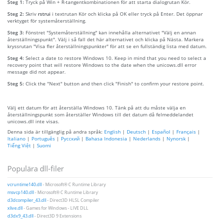
Steg 1:
Tryck på Win + R-tangentkombinationen för att starta dialogrutan Kör.
Steg 2:
Skriv
rstrui
i textrutan Kör och klicka på OK eller tryck på Enter. Det öppnar
verktyget för systemåterställning.
Steg 3:
Fönstret "Systemåterställning" kan innehålla alternativet "Välj en annan
återställningspunkt". Välj i så fall det här alternativet och klicka på Nästa. Markera
kryssrutan "Visa fler återställningspunkter" för att se en fullständig lista med datum.
Steg 4:
Select a date to restore Windows 10. Keep in mind that you need to select a
recovery point that will restore Windows to the date when the unicows.dll error
message did not appear.
Steg 5:
Click the "Next" button and then click "Finish" to confirm your restore point.
Välj ett datum för att återställa Windows 10. Tänk på att du måste välja en
återställningspunkt som återställer Windows till det datum då felmeddelandet
unicows.dll inte visas.
Denna sida är tillgänglig på andra språk:
English
|
Deutsch
|
Español
|
Français
|
Italiano
|
Português
|
Русский
|
Bahasa Indonesia
|
Nederlands
|
Nynorsk
|
Tiếng Việt
|
Suomi
Populära dll-filer
vcruntime140.dll
- Microsoft® C Runtime Library
msvcp140.dll
- Microsoft® C Runtime Library
d3dcompiler_43.dll
- Direct3D HLSL Compiler
xlive.dll
- Games for Windows - LIVE DLL
d3dx9_43.dll
- Direct3D 9 Extensions