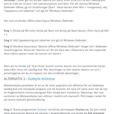
som är svår att ta bort i ett operativsystem som körs. För att skanna Windows
Defender offline, gå till inställningar (Start - Gear-ikonen eller Win + I-tangenten), välj
"Uppdatera och säkerhet" och gå till "Windows Defender".
Hur man använder offline-skanning av Windows Defender
Steg 1:
Klicka på Win eller klicka på Start och klicka på Gear-ikonen. Eller tryck på Win
+ I.
Steg 2:
Välj Uppdatering och säkerhet och gå till Windows Defender.
Steg 3:
Markera kryssrutan "Skanna offline Windows Defender" längst ner i Defender-
inställningarna. Klicka på "Skanna nu" för att köra den. Observera att alla osparade
data måste sparas innan du startar om datorn.
Efter att ha klickat på “Scan Now” burton startar datorn om och automatiskt börjar
söka efter virus och skadlig kod. När skanningen är klar startar datorn om och i
aviseringarna ser du en rapport om den slutförda skanningen.
ALTERNATIV 2 -
Outbyte Antivirus
Malwarebytes-produkter är en av de mest populära och effektiva för att bekämpa
skadlig kod och oönskade program, och de kommer att vara till nytta även när du har
ett högkvalitativt antivirusprogram från tredje part installerat. Skanning i den nya
versionen av Malwarebytes kan utföras i realtid och manuellt. Följ stegen nedan för
att starta manuell genomsökning:
Steg 1:
Starta programmet
Outbyte
och klicka på knappen
Skanna nu
. Du kan också
välja alternativet Skanna till vänster i programfönstret och klicka på
Full skanning
.