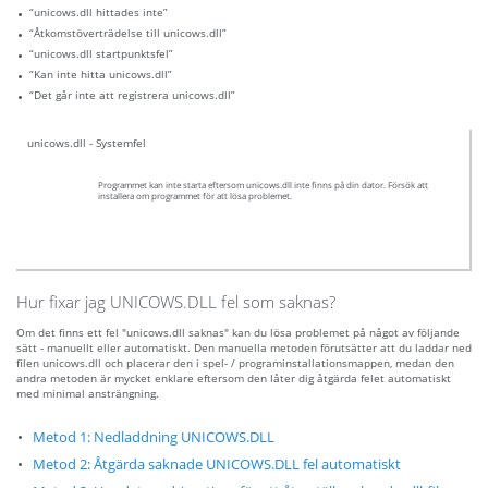
“unicows.dll hittades inte”
“Åtkomstöverträdelse till unicows.dll”
“unicows.dll startpunktsfel”
“Kan inte hitta unicows.dll”
“Det går inte att registrera unicows.dll”
unicows.dll - Systemfel
Programmet kan inte starta eftersom unicows.dll inte finns på din dator. Försök att
installera om programmet för att lösa problemet.
Hur fixar jag UNICOWS.DLL fel som saknas?
Om det finns ett fel "unicows.dll saknas" kan du lösa problemet på något av följande
sätt - manuellt eller automatiskt. Den manuella metoden förutsätter att du laddar ned
filen unicows.dll och placerar den i spel- / programinstallationsmappen, medan den
andra metoden är mycket enklare eftersom den låter dig åtgärda felet automatiskt
med minimal ansträngning.
Metod 1: Nedladdning UNICOWS.DLL
Metod 2: Åtgärda saknade UNICOWS.DLL fel automatiskt