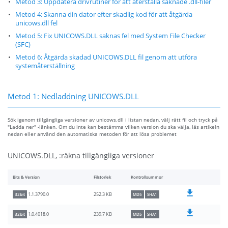
Metod 3: Uppdatera drivrutiner för att återställa saknade .dll-filer
Metod 4: Skanna din dator efter skadlig kod för att åtgärda
unicows.dll fel
Metod 5: Fix UNICOWS.DLL saknas fel med System File Checker
(SFC)
Metod 6: Åtgärda skadad UNICOWS.DLL fil genom att utföra
systemåterställning
Metod 1: Nedladdning UNICOWS.DLL
Sök igenom tillgängliga versioner av unicows.dll i listan nedan, välj rätt fil och tryck på
"Ladda ner" -länken. Om du inte kan bestämma vilken version du ska välja, läs artikeln
nedan eller använd den automatiska metoden för att lösa problemet
UNICOWS.DLL, :räkna tillgängliga versioner
Bits & Version
Filstorlek
Kontrollsummor
252.3 KB
1.1.3790.0
32bit
MD5
SHA1
239.7 KB
1.0.4018.0
32bit
MD5
SHA1