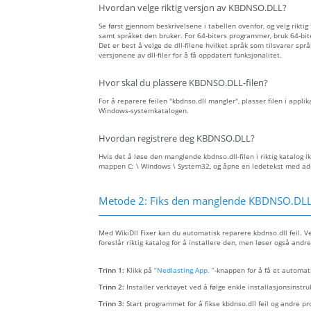
Hvordan velge riktig versjon av KBDNSO.DLL?
Se først gjennom beskrivelsene i tabellen ovenfor, og velg riktig
samt språket den bruker. For 64-biters programmer, bruk 64-biter
Det er best å velge de dll-filene hvilket språk som tilsvarer spr
versjonene av dll-filer for å få oppdatert funksjonalitet.
Hvor skal du plassere KBDNSO.DLL-filen?
For å reparere feilen "kbdnso.dll mangler", plasser filen i applik
Windows-systemkatalogen.
Hvordan registrere deg KBDNSO.DLL?
Hvis det å løse den manglende kbdnso.dll-filen i riktig katalog ik
mappen C: \ Windows \ System32, og åpne en ledetekst med admin
Metode 2: Fiks den manglende KBDNSO.DLL-
Med WikiDll Fixer kan du automatisk reparere kbdnso.dll feil. Ve
foreslår riktig katalog for å installere den, men løser også andre
Trinn 1:
Klikk på
“Nedlasting App. ”
-knappen for å få et automati
Trinn 2:
Installer verktøyet ved å følge enkle installasjonsinstru
Trinn 3:
Start programmet for å fikse kbdnso.dll feil og andre p