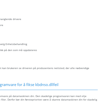
 manglende drivere
ere
- velg Enhetsbehandling
eklikk på den som må oppdateres
let kan brukeren se driveren på produsentens nettsted, der alle nødvendige
ramvare for å fikse kbdnso.dllfeil
gramvare på datamaskinen din. Den skadelige programvaren kan med vilje
filer. Derfor bør din førsteprioritet være å skanne datamaskinen din for skadelig