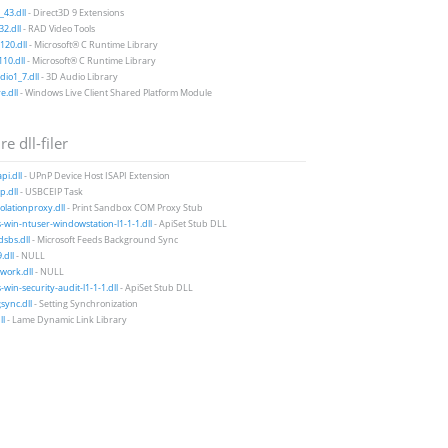
43.dll
- Direct3D 9 Extensions
2.dll
- RAD Video Tools
20.dll
- Microsoft® C Runtime Library
10.dll
- Microsoft® C Runtime Library
io1_7.dll
- 3D Audio Library
e.dll
- Windows Live Client Shared Platform Module
e dll-filer
pi.dll
- UPnP Device Host ISAPI Extension
p.dll
- USBCEIP Task
solationproxy.dll
- Print Sandbox COM Proxy Stub
-win-ntuser-windowstation-l1-1-1.dll
- ApiSet Stub DLL
sbs.dll
- Microsoft Feeds Background Sync
.dll
- NULL
work.dll
- NULL
-win-security-audit-l1-1-1.dll
- ApiSet Stub DLL
gsync.dll
- Setting Synchronization
ll
- Lame Dynamic Link Library