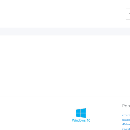
Popu
vcrunt
msvcp1
d3dcom
xlive.d