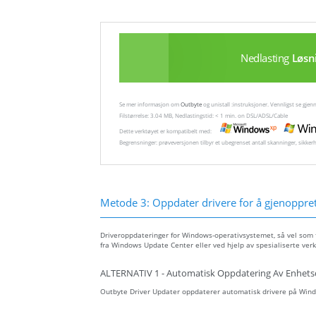
Nedlasting
Løsn
Se mer informasjon om
Outbyte
og unistall :instruksjoner. Vennligst se gj
Filstørrelse: 3.04 MB, Nedlastingstid: < 1 min. on DSL/ADSL/Cable
Dette verktøyet er kompatibelt med:
Begrensninger: prøveversjonen tilbyr et ubegrenset antall skanninger, sikker
Metode 3: Oppdater drivere for å gjenopprett
Driveroppdateringer for Windows-operativsystemet, så vel som fo
fra Windows Update Center eller ved hjelp av spesialiserte verk
ALTERNATIV 1 - Automatisk Oppdatering Av Enhets
Outbyte Driver Updater oppdaterer automatisk drivere på Wind