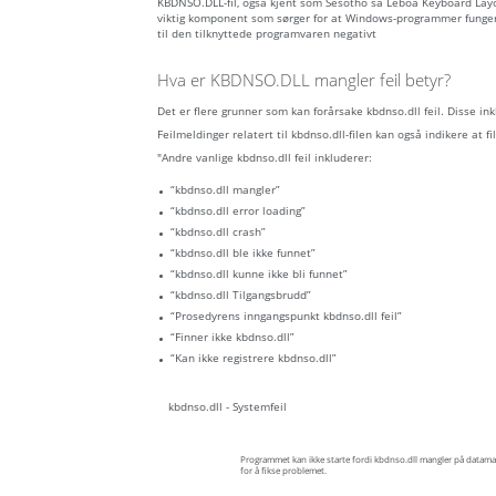
KBDNSO.DLL-fil, også kjent som Sesotho sa Leboa Keyboard Lay
viktig komponent som sørger for at Windows-programmer fungere
til den tilknyttede programvaren negativt
Hva er KBDNSO.DLL mangler feil betyr?
Det er flere grunner som kan forårsake kbdnso.dll feil. Disse in
Feilmeldinger relatert til kbdnso.dll-filen kan også indikere at fil
"Andre vanlige kbdnso.dll feil inkluderer:
“kbdnso.dll mangler”
“kbdnso.dll error loading”
“kbdnso.dll crash”
“kbdnso.dll ble ikke funnet”
“kbdnso.dll kunne ikke bli funnet”
“kbdnso.dll Tilgangsbrudd”
“Prosedyrens inngangspunkt kbdnso.dll feil”
“Finner ikke kbdnso.dll”
“Kan ikke registrere kbdnso.dll”
kbdnso.dll - Systemfeil
Programmet kan ikke starte fordi kbdnso.dll mangler på datamas
for å fikse problemet.