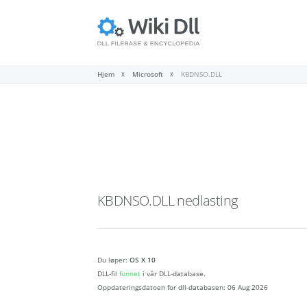
Hjem
Microsoft
KBDNSO.DLL
KBDNSO.DLL
nedlasting
Du løper:
OS X 10
DLL-fil
funnet
i vår DLL-database.
Oppdateringsdatoen for dll-databasen:
06 Aug 2026