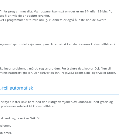
 fil for programmet ditt. Vær oppmerksom på om det er en 64- eller 32-bits fil,
s filer hvis de er oppført ovenfor.
åket i programmet ditt, hvis mulig. Vi anbefaler også å laste ned de nyeste
asjons- / spillinstallasjonsmappen. Alternativt kan du plassere kbdnso.dll-filen i
ke løser problemet, må du registrere den. For å gjøre det, kopier DLL-filen til
istratorrettigheter. Der skriver du inn “regsvr32 kbdnso.dll” og trykker Enter.
feil automatisk
rktøyet laster ikke bare ned den riktige versjonen av kbdnso.dll helt gratis og
 problemer relatert til kbdnso.dll-filen.
sk verktøy, levert av WikiDll.
ksjoner.
roblemer.