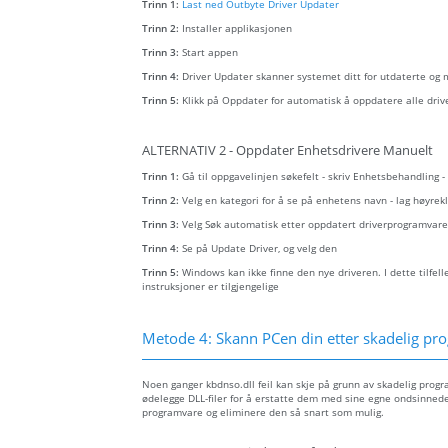
Trinn 1:
Last ned Outbyte Driver Updater
Trinn 2:
Installer applikasjonen
Trinn 3:
Start appen
Trinn 4:
Driver Updater skanner systemet ditt for utdaterte og
Trinn 5:
Klikk på Oppdater for automatisk å oppdatere alle driv
ALTERNATIV 2 - Oppdater Enhetsdrivere Manuelt
Trinn 1:
Gå til oppgavelinjen søkefelt - skriv Enhetsbehandling 
Trinn 2:
Velg en kategori for å se på enhetens navn - lag høyr
Trinn 3:
Velg Søk automatisk etter oppdatert driverprogramvare
Trinn 4:
Se på Update Driver, og velg den
Trinn 5:
Windows kan ikke finne den nye driveren. I dette tilfel
instruksjoner er tilgjengelige
Metode 4: Skann PCen din etter skadelig prog
Noen ganger kbdnso.dll feil kan skje på grunn av skadelig pro
ødelegge DLL-filer for å erstatte dem med sine egne ondsinnede 
programvare og eliminere den så snart som mulig.