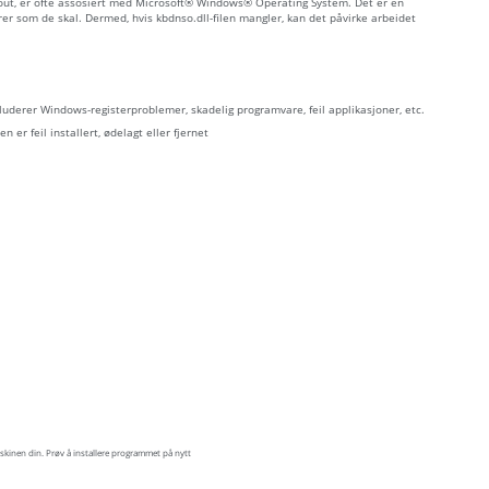
out, er ofte assosiert med Microsoft® Windows® Operating System. Det er en
r som de skal. Dermed, hvis kbdnso.dll-filen mangler, kan det påvirke arbeidet
kluderer Windows-registerproblemer, skadelig programvare, feil applikasjoner, etc.
en er feil installert, ødelagt eller fjernet
kinen din. Prøv å installere programmet på nytt