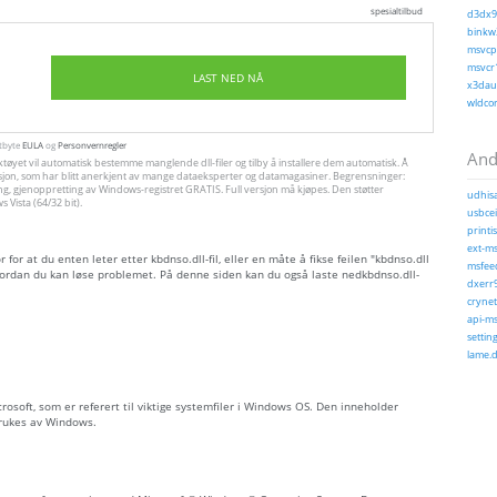
spesialtilbud
d3dx9_
binkw3
msvcp1
msvcr1
LAST NED NÅ
x3daud
wldcor
utbyte
EULA
og
Personvernregler
Andr
øyet vil automatisk bestemme manglende dll-filer og tilby å installere dem automatisk. Å
allasjon, som har blitt anerkjent av mange dataeksperter og datamagasiner. Begrensninger:
ng, gjenoppretting av Windows-registret GRATIS. Full versjon må kjøpes. Den støtter
udhisa
Vista (64/32 bit).
usbcei
printi
ext-ms
or at du enten leter etter kbdnso.dll-fil, eller en måte å fikse feilen "kbdnso.dll
msfeed
ordan du kan løse problemet. På denne siden kan du også laste nedkbdnso.dll-
dxerr9
crynet
api-ms
settin
lame.d
icrosoft, som er referert til viktige systemfiler i Windows OS. Den inneholder
brukes av Windows.