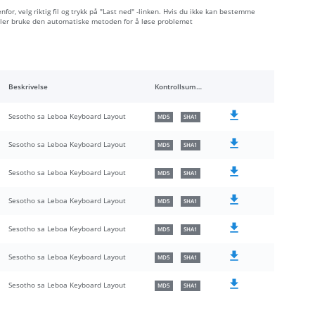
nfor, velg riktig fil og trykk på "Last ned" -linken. Hvis du ikke kan bestemme
 eller bruke den automatiske metoden for å løse problemet
Beskrivelse
Kontrollsummer
Sesotho sa Leboa Keyboard Layout
MD5
SHA1
Sesotho sa Leboa Keyboard Layout
MD5
SHA1
Sesotho sa Leboa Keyboard Layout
MD5
SHA1
Sesotho sa Leboa Keyboard Layout
MD5
SHA1
Sesotho sa Leboa Keyboard Layout
MD5
SHA1
Sesotho sa Leboa Keyboard Layout
MD5
SHA1
Sesotho sa Leboa Keyboard Layout
MD5
SHA1