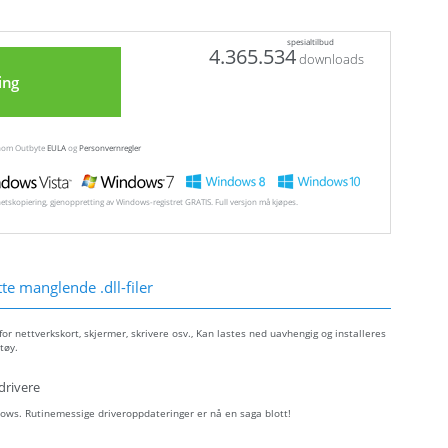
spesialtilbud
4.365.534
downloads
ing
ennom Outbyte
EULA
og
Personvernregler
hetskopiering, gjenoppretting av Windows-registret GRATIS. Full versjon må kjøpes.
e manglende .dll-filer
r nettverkskort, skjermer, skrivere osv., Kan lastes ned uavhengig og installeres
tøy.
drivere
ows. Rutinemessige driveroppdateringer er nå en saga blott!