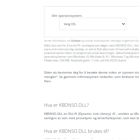
Ditt operativsystem:
Se mer informasjon om
Outbyte
og unistall :instruksjoner. Vennligst se gjennom O
Klikk: last ned for å hente PC-verktøyet som følger med KBDNSO.DLL. Verkt
være et brukervennlig verktøy, er det et flott alternativ til manuell inst
prøveversjonen tilbyr et ubegrenset antall skanninger, sikkerhetskopieri
operativsystemer som Windows 10, Windows 8 / 8.1, Windows 7 og Windows 
Filstørrelse: 3,04 MB, Nedlastingstid: <1 min. på DSL/ADSL/kabel
Siden du bestemte deg for å besøke denne siden, er sjansen stor f
mangler". Se gjennom informasjonen nedenfor, som forklarer hv
filen.
Hva er KBDNSO.DLL?
KBDNSO.DLL en DLL-fil (Dynamic Link Library) -fil , utviklet av M
vanligvis et sett med prosedyrer og driverfunksjoner, som kan 
Hva er KBDNSO.DLL brukes til?