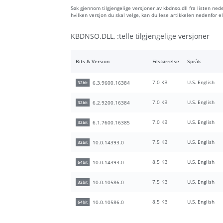
Søk gjennom tilgjengelige versjoner av kbdnso.dll fra listen nede
hvilken versjon du skal velge, kan du lese artikkelen nedenfor
KBDNSO.DLL, :telle tilgjengelige versjoner
Bits & Version
Filstørrelse
Språk
7.0 KB
U.S. English
6.3.9600.16384
32bit
7.0 KB
U.S. English
6.2.9200.16384
32bit
7.0 KB
U.S. English
6.1.7600.16385
32bit
7.5 KB
U.S. English
10.0.14393.0
32bit
8.5 KB
U.S. English
10.0.14393.0
64bit
7.5 KB
U.S. English
10.0.10586.0
32bit
8.5 KB
U.S. English
10.0.10586.0
64bit