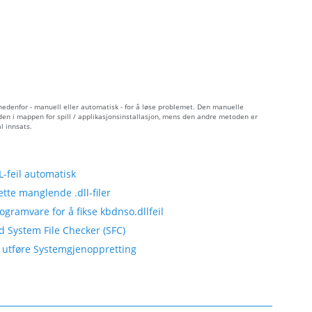
nedenfor - manuell eller automatisk - for å løse problemet. Den manuelle
 den i mappen for spill / applikasjonsinstallasjon, mens den andre metoden er
l innsats.
feil automatisk
tte manglende .dll-filer
gramvare for å fikse kbdnso.dllfeil
 System File Checker (SFC)
å utføre Systemgjenoppretting