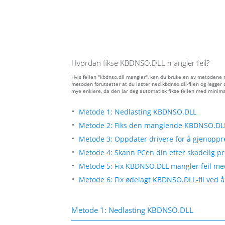
Hvordan fikse KBDNSO.DLL mangler feil?
Hvis feilen "kbdnso.dll mangler", kan du bruke en av metodene 
metoden forutsetter at du laster ned kbdnso.dll-filen og legger
mye enklere, da den lar deg automatisk fikse feilen med minima
Metode 1: Nedlasting KBDNSO.DLL
Metode 2: Fiks den manglende KBDNSO.DLL-
Metode 3: Oppdater drivere for å gjenoppre
Metode 4: Skann PCen din etter skadelig pro
Metode 5: Fix KBDNSO.DLL mangler feil med
Metode 6: Fix ødelagt KBDNSO.DLL-fil ved 
Metode 1: Nedlasting KBDNSO.DLL