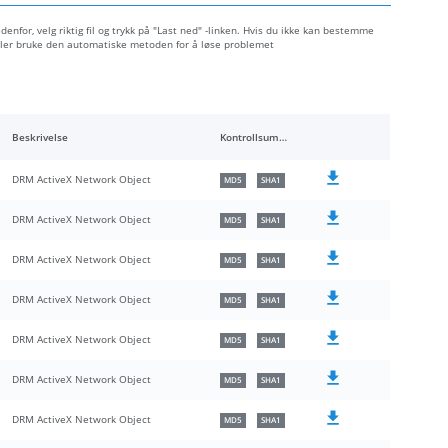
denfor, velg riktig fil og trykk på "Last ned" -linken. Hvis du ikke kan bestemme
 eller bruke den automatiske metoden for å løse problemet
Beskrivelse
Kontrollsummer
DRM ActiveX Network Object
MD5
SHA1
DRM ActiveX Network Object
MD5
SHA1
DRM ActiveX Network Object
MD5
SHA1
DRM ActiveX Network Object
MD5
SHA1
DRM ActiveX Network Object
MD5
SHA1
DRM ActiveX Network Object
MD5
SHA1
DRM ActiveX Network Object
MD5
SHA1