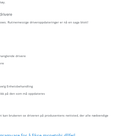
tøy.
drivere
ows. Rutinemessige driveroppdateringer er nå en saga blott!
 manglende drivere
ere
- velg Enhetsbehandling
eklikk på den som må oppdateres
let kan brukeren se driveren på produsentens nettsted, der alle nødvendige
ramvare for å fikse msnetobj.dllfeil