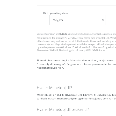
Ditt operativsystem:
Se mer informasjon om
Outbyte
og unistall :instruksjoner. Vennligst se gjennom O
Klikk: last ned for å hente PC-verktøyet som følger med msnetobj.dll. Verk
et brukervennlig verktøy, er det et flott alternativ til manuell installas
prøveversjonen tilbyr et ubegrenset antall skanninger, sikkerhetskopieri
operativsystemer som Windows 10, Windows 8 / 8.1, Windows 7 og Windows 
Filstørrelse: 3,04 MB, Nedlastingstid: <1 min. på DSL/ADSL/kabel
Siden du bestemte deg for å besøke denne siden, er sjansen stor f
"msnetobj.dll mangler". Se gjennom informasjonen nedenfor, so
nedmsnetobj.dll-filen.
Hva er Msnetobj.dll?
Msnetobj.dll en DLL-fil (Dynamic Link Library) -fil , utviklet av 
vanligvis et sett med prosedyrer og driverfunksjoner, som kan 
Hva er Msnetobj.dll brukes til?