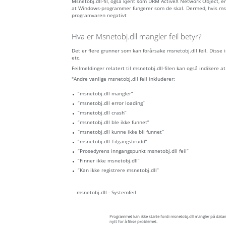
Msnetobj.dll-fil, også kjent som DRM ActiveX Network Object, e
at Windows-programmer fungerer som de skal. Dermed, hvis msnet
programvaren negativt
Hva er Msnetobj.dll mangler feil betyr?
Det er flere grunner som kan forårsake msnetobj.dll feil. Disse
etc.
Feilmeldinger relatert til msnetobj.dll-filen kan også indikere at f
"Andre vanlige msnetobj.dll feil inkluderer:
“msnetobj.dll mangler”
“msnetobj.dll error loading”
“msnetobj.dll crash”
“msnetobj.dll ble ikke funnet”
“msnetobj.dll kunne ikke bli funnet”
“msnetobj.dll Tilgangsbrudd”
“Prosedyrens inngangspunkt msnetobj.dll feil”
“Finner ikke msnetobj.dll”
“Kan ikke registrere msnetobj.dll”
msnetobj.dll - Systemfeil
Programmet kan ikke starte fordi msnetobj.dll mangler på data
nytt for å fikse problemet.