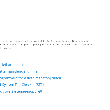
e nedenfor - manuell eller automatisk - for å løse problemet. Den manuelle
er den i mappen for spill / applikasjonsinstallasjon, mens den andre metoden er
l innsats.
-feil automatisk
tte manglende .dll-filer
gramvare for å fikse msnetobj.dllfeil
d System File Checker (SFC)
å utføre Systemgjenoppretting