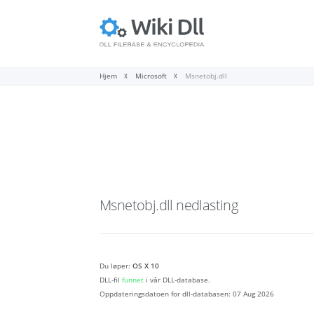
Hjem
Microsoft
Msnetobj.dll
Msnetobj.dll
nedlasting
Du løper:
OS X 10
DLL-fil
funnet
i vår DLL-database.
Oppdateringsdatoen for dll-databasen:
07 Aug 2026