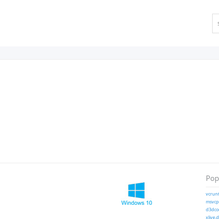
Popu
vcrunt
msvcp1
d3dcom
xlive.d