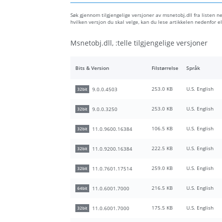
Søk gjennom tilgjengelige versjoner av msnetobj.dll fra listen ne
hvilken versjon du skal velge, kan du lese artikkelen nedenfor
Msnetobj.dll, :telle tilgjengelige versjoner
Bits & Version
Filstørrelse
Språk
253.0 KB
U.S. English
9.0.0.4503
32bit
253.0 KB
U.S. English
9.0.0.3250
32bit
106.5 KB
U.S. English
11.0.9600.16384
32bit
222.5 KB
U.S. English
11.0.9200.16384
32bit
259.0 KB
U.S. English
11.0.7601.17514
32bit
216.5 KB
U.S. English
11.0.6001.7000
64bit
175.5 KB
U.S. English
11.0.6001.7000
32bit