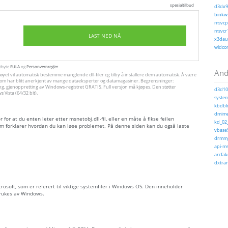
spesialtilbud
d3dx9_
binkw3
msvcp1
msvcr1
LAST NED NÅ
x3daud
wldcor
utbyte
EULA
og
Personvernregler
Andr
tøyet vil automatisk bestemme manglende dll-filer og tilby å installere dem automatisk. Å være
jon, som har blitt anerkjent av mange dataeksperter og datamagasiner. Begrensninger:
ng, gjenoppretting av Windows-registret GRATIS. Full versjon må kjøpes. Den støtter
d3d10c
Vista (64/32 bit).
system
kbdblr
dmime.
or at du enten leter etter msnetobj.dll-fil, eller en måte å fikse feilen
kd_02_
m forklarer hvordan du kan løse problemet. På denne siden kan du også laste
vbase9
drmmg
api-ms
arcfak
dxtran
Microsoft, som er referert til viktige systemfiler i Windows OS. Den inneholder
brukes av Windows.