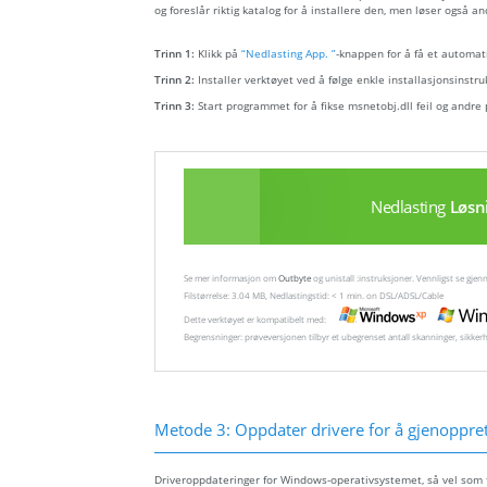
og foreslår riktig katalog for å installere den, men løser også an
Trinn 1:
Klikk på
“Nedlasting App. ”
-knappen for å få et automati
Trinn 2:
Installer verktøyet ved å følge enkle installasjonsinstru
Trinn 3:
Start programmet for å fikse msnetobj.dll feil og andre
Nedlasting
Løsn
Se mer informasjon om
Outbyte
og unistall :instruksjoner. Vennligst se gj
Filstørrelse: 3.04 MB, Nedlastingstid: < 1 min. on DSL/ADSL/Cable
Dette verktøyet er kompatibelt med:
Begrensninger: prøveversjonen tilbyr et ubegrenset antall skanninger, sikker
Metode 3: Oppdater drivere for å gjenopprett
Driveroppdateringer for Windows-operativsystemet, så vel som fo