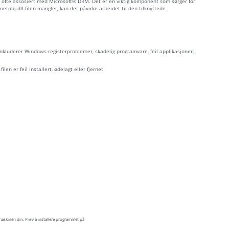
r ofte assosiert med Microsoft® DRM. Det er en viktig komponent som sørger for
obj.dll-filen mangler, kan det påvirke arbeidet til den tilknyttede
 inkluderer Windows-registerproblemer, skadelig programvare, feil applikasjoner,
ilen er feil installert, ødelagt eller fjernet
maskinen din. Prøv å installere programmet på