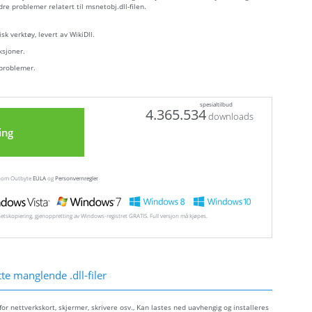
dre problemer relatert til msnetobj.dll-filen.
sk verktøy, levert av WikiDll.
ksjoner.
 problemer.
spesialtilbud
4.365.534
downloads
ing
ennom Outbyte
EULA
og
Personvernregler
hetskopiering, gjenoppretting av Windows-registret GRATIS. Full versjon må kjøpes.
e manglende .dll-filer
r nettverkskort, skjermer, skrivere osv., Kan lastes ned uavhengig og installeres