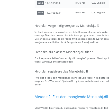
116.0 KB
U.S. English
11.0.10586.0
32bit
136.0 KB
U.S. English
11.0.10586.0
64bit
Hvordan velge riktig versjon av Msnetobj.dll?
Se først gjennom beskrivelsene i tabellen ovenfor, og velg riktig
samt språket den bruker. For 64-biters programmer, bruk 64-biter
Det er best å velge de dll-filene hvilket språk som tilsvarer spr
versjonene av dll-filer for å få oppdatert funksjonalitet.
Hvor skal du plassere Msnetobj.dll-filen?
For å reparere feilen "msnetobj.dll mangler", plasser filen i app
filen i Windows-systemkatalogen.
Hvordan registrere deg Msnetobj.dll?
Hvis det å løse den manglende msnetobj.dll-filen i riktig katalog
mappen C: \ Windows \ System32, og åpne en ledetekst med admin
Enter.
Metode 2: Fiks den manglende Msnetobj.dll-
Med WikiDll Fixer kan du automatisk reparere msnetobj.dll feil. 