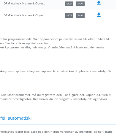
DRM ActiveX Network Object
MD5
SHA1
DRM ActiveX Network Object
MD5
SHA1
 fil for programmet ditt. Vær oppmerksom på om det er en 64- eller 32-bits fil,
s filer hvis de er oppført ovenfor.
åket i programmet ditt, hvis mulig. Vi anbefaler også å laste ned de nyeste
likasjons- / spillinstallasjonsmappen. Alternativt kan du plassere msnetobj.dll-
 ikke løser problemet, må du registrere den. For å gjøre det, kopier DLL-filen til
istratorrettigheter. Der skriver du inn “regsvr32 msnetobj.dll” og trykker
feil automatisk
Verktøyet laster ikke bare ned den riktige versjonen av msnetobj.dll helt gratis