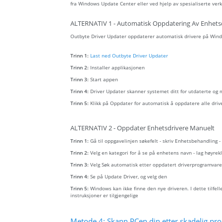
fra Windows Update Center eller ved hjelp av spesialiserte verk
ALTERNATIV 1 - Automatisk Oppdatering Av Enhets
Outbyte Driver Updater oppdaterer automatisk drivere på Wind
Trinn 1:
Last ned Outbyte Driver Updater
Trinn 2:
Installer applikasjonen
Trinn 3:
Start appen
Trinn 4:
Driver Updater skanner systemet ditt for utdaterte og
Trinn 5:
Klikk på Oppdater for automatisk å oppdatere alle driv
ALTERNATIV 2 - Oppdater Enhetsdrivere Manuelt
Trinn 1:
Gå til oppgavelinjen søkefelt - skriv Enhetsbehandling 
Trinn 2:
Velg en kategori for å se på enhetens navn - lag høyr
Trinn 3:
Velg Søk automatisk etter oppdatert driverprogramvare
Trinn 4:
Se på Update Driver, og velg den
Trinn 5:
Windows kan ikke finne den nye driveren. I dette tilfel
instruksjoner er tilgjengelige
Metode 4: Skann PCen din etter skadelig prog