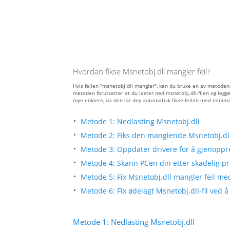
Hvordan fikse Msnetobj.dll mangler feil?
Hvis feilen "msnetobj.dll mangler", kan du bruke en av metoden
metoden forutsetter at du laster ned msnetobj.dll-filen og legg
mye enklere, da den lar deg automatisk fikse feilen med minima
Metode 1: Nedlasting Msnetobj.dll
Metode 2: Fiks den manglende Msnetobj.dll
Metode 3: Oppdater drivere for å gjenoppre
Metode 4: Skann PCen din etter skadelig pro
Metode 5: Fix Msnetobj.dll mangler feil me
Metode 6: Fix ødelagt Msnetobj.dll-fil ved 
Metode 1: Nedlasting Msnetobj.dll