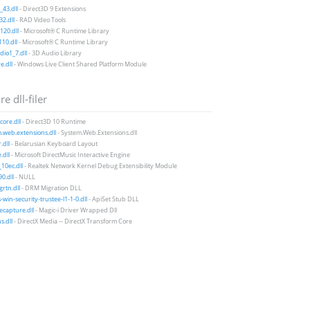
43.dll
- Direct3D 9 Extensions
2.dll
- RAD Video Tools
20.dll
- Microsoft® C Runtime Library
10.dll
- Microsoft® C Runtime Library
io1_7.dll
- 3D Audio Library
e.dll
- Windows Live Client Shared Platform Module
e dll-filer
ore.dll
- Direct3D 10 Runtime
.web.extensions.dll
- System.Web.Extensions.dll
.dll
- Belarusian Keyboard Layout
dll
- Microsoft DirectMusic Interactive Engine
10ec.dll
- Realtek Network Kernel Debug Extensibility Module
0.dll
- NULL
rtn.dll
- DRM Migration DLL
-win-security-trustee-l1-1-0.dll
- ApiSet Stub DLL
ecapture.dll
- Magic-i Driver Wrapped Dll
s.dll
- DirectX Media -- DirectX Transform Core