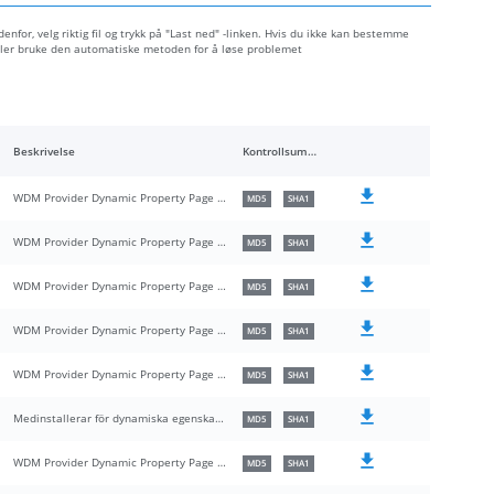
enfor, velg riktig fil og trykk på "Last ned" -linken. Hvis du ikke kan bestemme
 eller bruke den automatiske metoden for å løse problemet
Beskrivelse
Kontrollsummer
WDM Provider Dynamic Property Page CoInstaller
MD5
SHA1
WDM Provider Dynamic Property Page CoInstaller
MD5
SHA1
WDM Provider Dynamic Property Page CoInstaller
MD5
SHA1
WDM Provider Dynamic Property Page CoInstaller
MD5
SHA1
WDM Provider Dynamic Property Page CoInstaller
MD5
SHA1
Medinstallerar för dynamiska egenskapssidor för WDM-providern
MD5
SHA1
WDM Provider Dynamic Property Page CoInstaller
MD5
SHA1