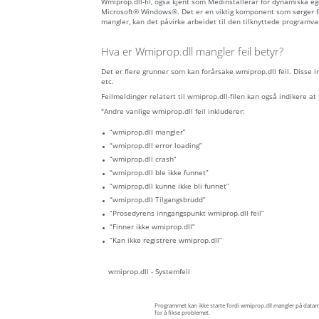
Wmiprop.dll-fil, også kjent som Medinstallerar för dynamiska 
Microsoft® Windows®. Det er en viktig komponent som sørger f
mangler, kan det påvirke arbeidet til den tilknyttede programva
Hva er Wmiprop.dll mangler feil betyr?
Det er flere grunner som kan forårsake wmiprop.dll feil. Disse 
etc.
Feilmeldinger relatert til wmiprop.dll-filen kan også indikere at fi
"Andre vanlige wmiprop.dll feil inkluderer:
“wmiprop.dll mangler”
“wmiprop.dll error loading”
“wmiprop.dll crash”
“wmiprop.dll ble ikke funnet”
“wmiprop.dll kunne ikke bli funnet”
“wmiprop.dll Tilgangsbrudd”
“Prosedyrens inngangspunkt wmiprop.dll feil”
“Finner ikke wmiprop.dll”
“Kan ikke registrere wmiprop.dll”
wmiprop.dll - Systemfeil
Programmet kan ikke starte fordi wmiprop.dll mangler på datam
for å fikse problemet.