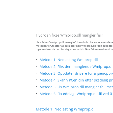
Hvordan fikse Wmiprop.dll mangler feil?
Hvis feilen "wmiprop.dll mangler", kan du bruke en av metodene
metoden forutsetter at du laster ned wmiprop.dll-filen og legge
mye enklere, da den lar deg automatisk fikse feilen med minima
Metode 1: Nedlasting Wmiprop.dll
Metode 2: Fiks den manglende Wmiprop.dll-
Metode 3: Oppdater drivere for å gjenoppre
Metode 4: Skann PCen din etter skadelig pr
Metode 5: Fix Wmiprop.dll mangler feil med
Metode 6: Fix ødelagt Wmiprop.dll-fil ved 
Metode 1: Nedlasting Wmiprop.dll