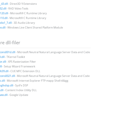
43.dll
- Direct3D 9 Extensions
2.dll
- RAD Video Tools
20.dll
- Microsoft® C Runtime Library
10.dll
- Microsoft® C Runtime Library
io1_7.dll
- 3D Audio Library
e.dll
- Windows Live Client Shared Platform Module
e dll-filer
icons001d.dll
- Microsoft Neutral Natural Language Server Data and Code
.dll
- TKernel Toolkit
r.dll
- XPS Rasterization Filter
ll
- Setup Wizard Framework
c09.dll
- CUE MFC Extension DLL
icons0021.dll
- Microsoft Neutral Natural Language Server Data and Code
p.dll
- Microsoft Internet Explorer FTP-mapp Shell-tillägg
gfxdsp.dll
- SysFx DSP
dll
- Content Index Utility DLL
te.dll
- Google Update