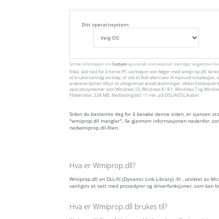
Ditt operativsystem:
Se mer informasjon om
Outbyte
og unistall :instruksjoner. Vennligst se gjennom O
Klikk: last ned for å hente PC-verktøyet som følger med wmiprop.dll. Verk
et brukervennlig verktøy, er det et flott alternativ til manuell installas
prøveversjonen tilbyr et ubegrenset antall skanninger, sikkerhetskopieri
operativsystemer som Windows 10, Windows 8 / 8.1, Windows 7 og Windows 
Filstørrelse: 3,04 MB, Nedlastingstid: <1 min. på DSL/ADSL/kabel
Siden du bestemte deg for å besøke denne siden, er sjansen stor 
"wmiprop.dll mangler". Se gjennom informasjonen nedenfor, som
nedwmiprop.dll-filen.
Hva er Wmiprop.dll?
Wmiprop.dll en DLL-fil (Dynamic Link Library) -fil , utviklet av M
vanligvis et sett med prosedyrer og driverfunksjoner, som kan 
Hva er Wmiprop.dll brukes til?