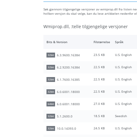
Søk gjennom tilgjengelige versjoner av wmiprop.dll fra listen ned
hvilken versjon du skal velge, kan du lese artikkelen nedenfor
Wmiprop.dll, :telle tilgjengelige versjoner
Bits & Version
Filstørrelse
Språk
23.5 KB
U.S. English
6.3.9600.16384
32bit
22.5 KB
U.S. English
6.2.9200.16384
32bit
22.5 KB
U.S. English
6.1.7600.16385
32bit
22.5 KB
U.S. English
6.0.6001.18000
32bit
27.0 KB
U.S. English
6.0.6001.18000
64bit
18.5 KB
Swedish
5.1.2600.0
32bit
24.5 KB
U.S. English
10.0.14393.0
32bit