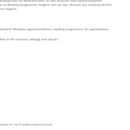
egenskapssidor för WDM-providern, er ofte assosiert med Operativsystemet
or at Windows-programmer fungerer som de skal. Dermed, hvis wmiprop.dll-filen
ren negativt
inkluderer Windows-registerproblemer, skadelig programvare, feil applikasjoner,
len er feil installert, ødelagt eller fjernet
askinen din. Prøv å installere programmet på nytt