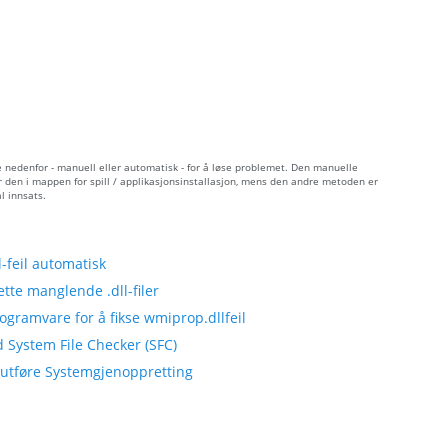
 nedenfor - manuell eller automatisk - for å løse problemet. Den manuelle
r den i mappen for spill / applikasjonsinstallasjon, mens den andre metoden er
l innsats.
feil automatisk
tte manglende .dll-filer
ogramvare for å fikse wmiprop.dllfeil
 System File Checker (SFC)
å utføre Systemgjenoppretting