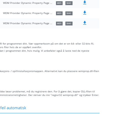
WDM Provider Dynamic Property Page CoInstaller
MD5
SHA1
WDM Provider Dynamic Property Page CoInstaller
MD5
SHA1
WDM Provider Dynamic Property Page CoInstaller
MD5
SHA1
 fil for programmet ditt. Vær oppmerksom på om det er en 64- eller 32-bits fil,
s filer hvis de er oppført ovenfor.
åket i programmet ditt, hvis mulig. Vi anbefaler også å laste ned de nyeste
ikasjons- / spillinstallasjonsmappen. Alternativt kan du plassere wmiprop.dll-filen
ikke løser problemet, må du registrere den. For å gjøre det, kopier DLL-filen til
istratorrettigheter. Der skriver du inn “regsvr32 wmiprop.dll” og trykker Enter.
feil automatisk