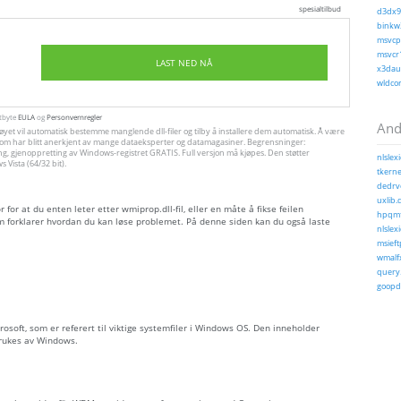
spesialtilbud
d3dx9_
binkw3
msvcp1
msvcr1
LAST NED NÅ
x3daud
wldcor
utbyte
EULA
og
Personvernregler
Andr
tøyet vil automatisk bestemme manglende dll-filer og tilby å installere dem automatisk. Å være
jon, som har blitt anerkjent av mange dataeksperter og datamagasiner. Begrensninger:
ng, gjenoppretting av Windows-registret GRATIS. Full versjon må kjøpes. Den støtter
nlslex
Vista (64/32 bit).
tkernel
dedrvo
uxlib.d
for at du enten leter etter wmiprop.dll-fil, eller en måte å fikse feilen
hpqmf
 forklarer hvordan du kan løse problemet. På denne siden kan du også laste
nlslex
msieft
wmalfx
query.
goopda
icrosoft, som er referert til viktige systemfiler i Windows OS. Den inneholder
brukes av Windows.