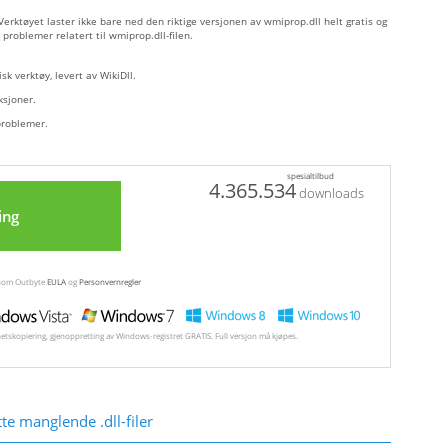
erktøyet laster ikke bare ned den riktige versjonen av wmiprop.dll helt gratis og
 problemer relatert til wmiprop.dll-filen.
sk verktøy, levert av WikiDll.
ksjoner.
problemer.
spesialtilbud
4.365.534
downloads
ing
ennom Outbyte
EULA
og
Personvernregler
hetskopiering, gjenoppretting av Windows-registret GRATIS. Full versjon må kjøpes.
e manglende .dll-filer