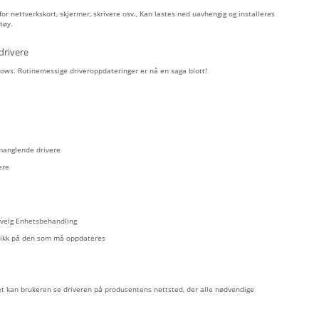
r nettverkskort, skjermer, skrivere osv., Kan lastes ned uavhengig og installeres
tøy.
drivere
ows. Rutinemessige driveroppdateringer er nå en saga blott!
 manglende drivere
ere
- velg Enhetsbehandling
eklikk på den som må oppdateres
let kan brukeren se driveren på produsentens nettsted, der alle nødvendige