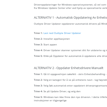
Driveroppdateringer for Windows-operativsystemet, så vel som fo
fra Windows Update Center eller ved hjelp av spesialiserte verk
ALTERNATIV 1 - Automatisk Oppdatering Av Enhets
Outbyte Driver Updater oppdaterer automatisk drivere på Wind
Trinn 1:
Last ned Outbyte Driver Updater
Trinn 2:
Installer applikasjonen
Trinn 3:
Start appen
Trinn 4:
Driver Updater skanner systemet ditt for utdaterte og
Trinn 5:
Klikk på Oppdater for automatisk å oppdatere alle driv
ALTERNATIV 2 - Oppdater Enhetsdrivere Manuelt
Trinn 1:
Gå til oppgavelinjen søkefelt - skriv Enhetsbehandling 
Trinn 2:
Velg en kategori for å se på enhetens navn - lag høyr
Trinn 3:
Velg Søk automatisk etter oppdatert driverprogramvare
Trinn 4:
Se på Update Driver, og velg den
Trinn 5:
Windows kan ikke finne den nye driveren. I dette tilfel
instruksjoner er tilgjengelige