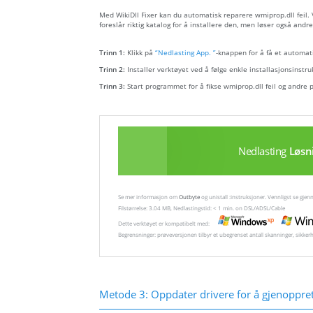
Med WikiDll Fixer kan du automatisk reparere wmiprop.dll feil. V
foreslår riktig katalog for å installere den, men løser også andre
Trinn 1:
Klikk på
“Nedlasting App. ”
-knappen for å få et automati
Trinn 2:
Installer verktøyet ved å følge enkle installasjonsinstru
Trinn 3:
Start programmet for å fikse wmiprop.dll feil og andre 
Nedlasting
Løsn
Se mer informasjon om
Outbyte
og unistall :instruksjoner. Vennligst se gj
Filstørrelse: 3.04 MB, Nedlastingstid: < 1 min. on DSL/ADSL/Cable
Dette verktøyet er kompatibelt med:
Begrensninger: prøveversjonen tilbyr et ubegrenset antall skanninger, sikker
Metode 3: Oppdater drivere for å gjenopprett