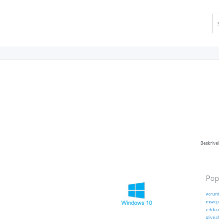
Beskrivel
Popu
vcrunt
msvcp1
d3dcom
xlive.d