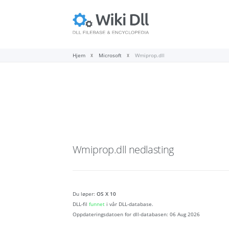
Hjem
Microsoft
Wmiprop.dll
Wmiprop.dll
nedlasting
Du løper:
OS X 10
DLL-fil
funnet
i vår DLL-database.
Oppdateringsdatoen for dll-databasen:
06 Aug 2026