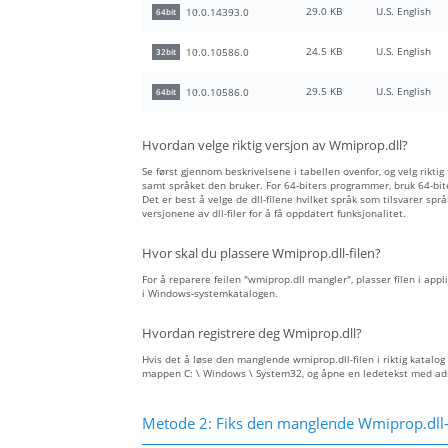
29.0 KB
U.S. English
10.0.14393.0
64bit
24.5 KB
U.S. English
10.0.10586.0
32bit
29.5 KB
U.S. English
10.0.10586.0
64bit
Hvordan velge riktig versjon av Wmiprop.dll?
Se først gjennom beskrivelsene i tabellen ovenfor, og velg riktig
samt språket den bruker. For 64-biters programmer, bruk 64-biter
Det er best å velge de dll-filene hvilket språk som tilsvarer spr
versjonene av dll-filer for å få oppdatert funksjonalitet.
Hvor skal du plassere Wmiprop.dll-filen?
For å reparere feilen "wmiprop.dll mangler", plasser filen i appl
i Windows-systemkatalogen.
Hvordan registrere deg Wmiprop.dll?
Hvis det å løse den manglende wmiprop.dll-filen i riktig katalog 
mappen C: \ Windows \ System32, og åpne en ledetekst med admin
Metode 2: Fiks den manglende Wmiprop.dll-