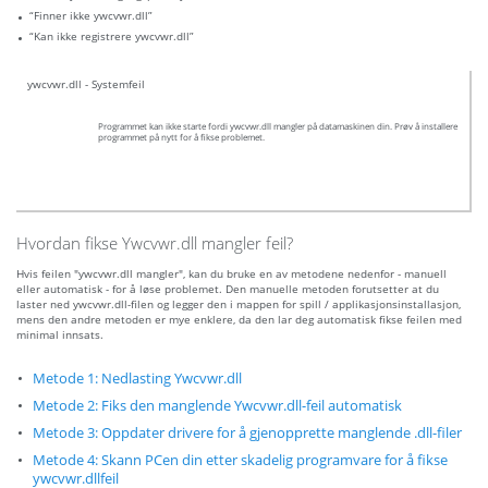
“Finner ikke ywcvwr.dll”
“Kan ikke registrere ywcvwr.dll”
ywcvwr.dll - Systemfeil
Programmet kan ikke starte fordi ywcvwr.dll mangler på datamaskinen din. Prøv å installere
programmet på nytt for å fikse problemet.
Hvordan fikse Ywcvwr.dll mangler feil?
Hvis feilen "ywcvwr.dll mangler", kan du bruke en av metodene nedenfor - manuell
eller automatisk - for å løse problemet. Den manuelle metoden forutsetter at du
laster ned ywcvwr.dll-filen og legger den i mappen for spill / applikasjonsinstallasjon,
mens den andre metoden er mye enklere, da den lar deg automatisk fikse feilen med
minimal innsats.
Metode 1: Nedlasting Ywcvwr.dll
Metode 2: Fiks den manglende Ywcvwr.dll-feil automatisk
Metode 3: Oppdater drivere for å gjenopprette manglende .dll-filer
Metode 4: Skann PCen din etter skadelig programvare for å fikse
ywcvwr.dllfeil