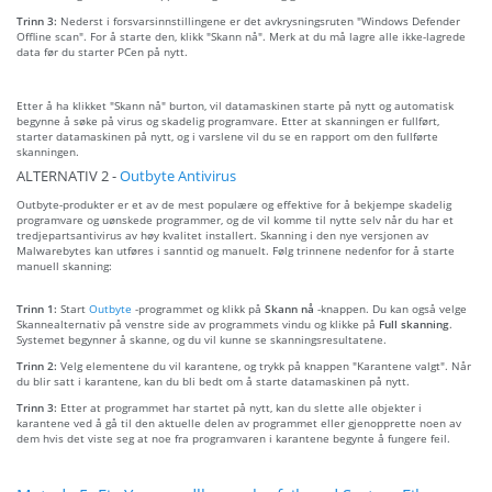
Trinn 3:
Nederst i forsvarsinnstillingene er det avkrysningsruten "Windows Defender
Offline scan". For å starte den, klikk "Skann nå". Merk at du må lagre alle ikke-lagrede
data før du starter PCen på nytt.
Etter å ha klikket "Skann nå" burton, vil datamaskinen starte på nytt og automatisk
begynne å søke på virus og skadelig programvare. Etter at skanningen er fullført,
starter datamaskinen på nytt, og i varslene vil du se en rapport om den fullførte
skanningen.
ALTERNATIV 2 -
Outbyte Antivirus
Outbyte-produkter er et av de mest populære og effektive for å bekjempe skadelig
programvare og uønskede programmer, og de vil komme til nytte selv når du har et
tredjepartsantivirus av høy kvalitet installert. Skanning i den nye versjonen av
Malwarebytes kan utføres i sanntid og manuelt. Følg trinnene nedenfor for å starte
manuell skanning:
Trinn 1:
Start
Outbyte
-programmet og klikk på
Skann nå
-knappen. Du kan også velge
Skannealternativ på venstre side av programmets vindu og klikke på
Full skanning
.
Systemet begynner å skanne, og du vil kunne se skanningsresultatene.
Trinn 2:
Velg elementene du vil karantene, og trykk på knappen "Karantene valgt". Når
du blir satt i karantene, kan du bli bedt om å starte datamaskinen på nytt.
Trinn 3:
Etter at programmet har startet på nytt, kan du slette alle objekter i
karantene ved å gå til den aktuelle delen av programmet eller gjenopprette noen av
dem hvis det viste seg at noe fra programvaren i karantene begynte å fungere feil.