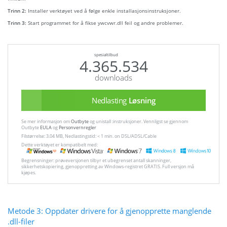
Trinn 2:
Installer verktøyet ved å følge enkle installasjonsinstruksjoner.
Trinn 3:
Start programmet for å fikse ywcvwr.dll feil og andre problemer.
spesialtilbud
4.365.534
downloads
Nedlasting
Løsning
Se mer informasjon om
Outbyte
og unistall :instruksjoner. Vennligst se gjennom
Outbyte
EULA
og
Personvernregler
Filstørrelse: 3.04 MB, Nedlastingstid: < 1 min. on DSL/ADSL/Cable
Dette verktøyet er kompatibelt med:
Begrensninger: prøveversjonen tilbyr et ubegrenset antall skanninger,
sikkerhetskopiering, gjenoppretting av Windows-registret GRATIS. Full versjon må
kjøpes.
Metode 3: Oppdater drivere for å gjenopprette manglende
.dll-filer