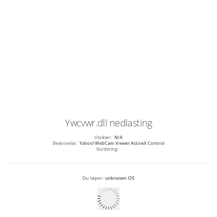
Ywcvwr.dll
nedlasting
Utvikler:
N/A
Beskrivelse:
Yahoo! WebCam Viewer ActiveX Control
Vurdering:
Du løper:
unknown OS