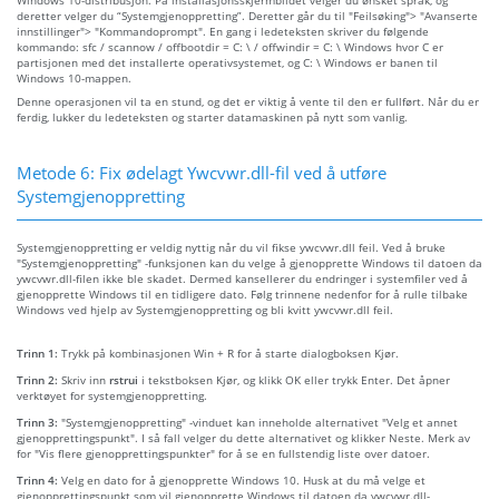
deretter velger du “Systemgjenoppretting”. Deretter går du til "Feilsøking"> "Avanserte
innstillinger"> "Kommandoprompt". En gang i ledeteksten skriver du følgende
kommando: sfc / scannow / offbootdir = C: \ / offwindir = C: \ Windows hvor C er
partisjonen med det installerte operativsystemet, og C: \ Windows er banen til
Windows 10-mappen.
Denne operasjonen vil ta en stund, og det er viktig å vente til den er fullført. Når du er
ferdig, lukker du ledeteksten og starter datamaskinen på nytt som vanlig.
Metode 6: Fix ødelagt Ywcvwr.dll-fil ved å utføre
Systemgjenoppretting
Systemgjenoppretting er veldig nyttig når du vil fikse ywcvwr.dll feil. Ved å bruke
"Systemgjenoppretting" -funksjonen kan du velge å gjenopprette Windows til datoen da
ywcvwr.dll-filen ikke ble skadet. Dermed kansellerer du endringer i systemfiler ved å
gjenopprette Windows til en tidligere dato. Følg trinnene nedenfor for å rulle tilbake
Windows ved hjelp av Systemgjenoppretting og bli kvitt ywcvwr.dll feil.
Trinn 1:
Trykk på kombinasjonen Win + R for å starte dialogboksen Kjør.
Trinn 2:
Skriv inn
rstrui
i tekstboksen Kjør, og klikk OK eller trykk Enter. Det åpner
verktøyet for systemgjenoppretting.
Trinn 3:
"Systemgjenoppretting" -vinduet kan inneholde alternativet "Velg et annet
gjenopprettingspunkt". I så fall velger du dette alternativet og klikker Neste. Merk av
for "Vis flere gjenopprettingspunkter" for å se en fullstendig liste over datoer.
Trinn 4:
Velg en dato for å gjenopprette Windows 10. Husk at du må velge et
gjenopprettingspunkt som vil gjenopprette Windows til datoen da ywcvwr.dll-