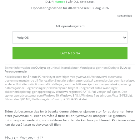
DLL-fil
funnet
i vår DLL-database.
Oppdateringsdatoen for dll-databasen:
07 Aug 2026
spesialtilbud
Ditt operativsystem:
LAST NED NÅ
Se mer informasjon om
Outbyte
og unistall :instruksjoner. Vennligst se gjennom Outbyte
EULA
og
Personvernregler
Klikk: last ned for å hente PC-verktøyet som følger med ywcvwr.dll. Verktøyet vil automatisk
bestemme manglende dll-filer og tilby å installere dem automatisk. Å være et brukervennlig verktøy,
er det et flott alternativ til manuell installasjon, som har blitt anerkjent av mange dataeksperter og
datamagasiner. Begrensninger: prøveversjonen tilbyr et ubegrenset antall skanninger,
sikkerhetskopiering, gjenoppretting av Windows-registret GRATIS. Full versjon må kjøpes. Den
støtter operativsystemer som Windows 10, Windows 8 / 8.1, Windows 7 og Windows Vista (64/32 bit).
Filstørrelse: 3,04 MB, Nedlastingstid: <1 min. på DSL/ADSL/kabel
Siden du bestemte deg for å besøke denne siden, er sjansen stor for at du enten leter
etter ywcvwr.dll-fil, eller en måte å fikse feilen "ywcvwr.dll mangler". Se gjennom
informasjonen nedenfor, som forklarer hvordan du kan løse problemet. På denne siden
kan du også laste nedywcvwr.dll-filen.
Hva er Ywcvwr.dll?