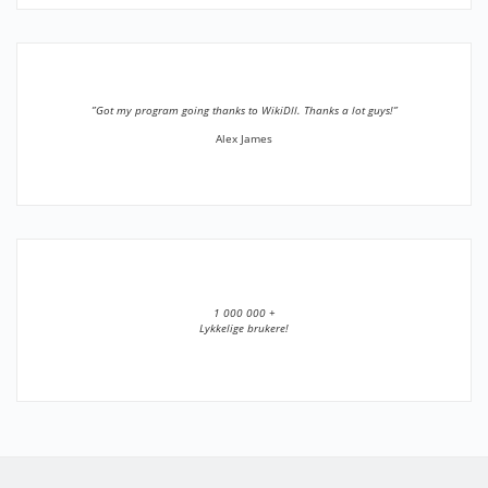
”Got my program going thanks to WikiDll. Thanks a lot guys!”
Alex James
1 000 000 +
Lykkelige brukere!