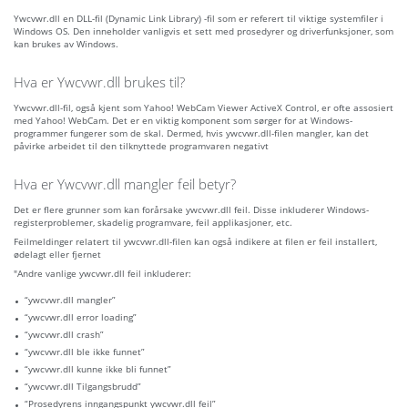
Ywcvwr.dll en DLL-fil (Dynamic Link Library) -fil som er referert til viktige systemfiler i
Windows OS. Den inneholder vanligvis et sett med prosedyrer og driverfunksjoner, som
kan brukes av Windows.
Hva er Ywcvwr.dll brukes til?
Ywcvwr.dll-fil, også kjent som Yahoo! WebCam Viewer ActiveX Control, er ofte assosiert
med Yahoo! WebCam. Det er en viktig komponent som sørger for at Windows-
programmer fungerer som de skal. Dermed, hvis ywcvwr.dll-filen mangler, kan det
påvirke arbeidet til den tilknyttede programvaren negativt
Hva er Ywcvwr.dll mangler feil betyr?
Det er flere grunner som kan forårsake ywcvwr.dll feil. Disse inkluderer Windows-
registerproblemer, skadelig programvare, feil applikasjoner, etc.
Feilmeldinger relatert til ywcvwr.dll-filen kan også indikere at filen er feil installert,
ødelagt eller fjernet
"Andre vanlige ywcvwr.dll feil inkluderer:
“ywcvwr.dll mangler”
“ywcvwr.dll error loading”
“ywcvwr.dll crash”
“ywcvwr.dll ble ikke funnet”
“ywcvwr.dll kunne ikke bli funnet”
“ywcvwr.dll Tilgangsbrudd”
“Prosedyrens inngangspunkt ywcvwr.dll feil”