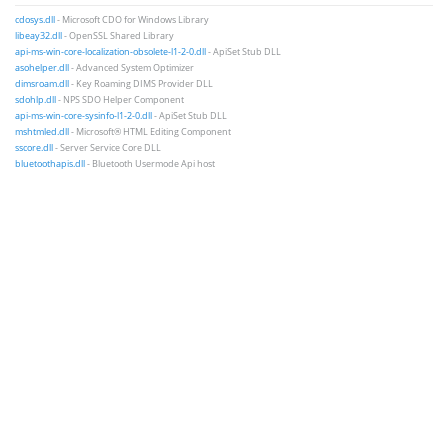
cdosys.dll
- Microsoft CDO for Windows Library
libeay32.dll
- OpenSSL Shared Library
api-ms-win-core-localization-obsolete-l1-2-0.dll
- ApiSet Stub DLL
asohelper.dll
- Advanced System Optimizer
dimsroam.dll
- Key Roaming DIMS Provider DLL
sdohlp.dll
- NPS SDO Helper Component
api-ms-win-core-sysinfo-l1-2-0.dll
- ApiSet Stub DLL
mshtmled.dll
- Microsoft® HTML Editing Component
sscore.dll
- Server Service Core DLL
bluetoothapis.dll
- Bluetooth Usermode Api host