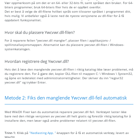
Vær oppmerksom på om det er en 64- eller 32-bits fil, samt språket den bruker. For 64-
biters programmer, bruk 64-biters filer hvis de er oppført ovenfor.
Det er best å velge de dll-filene hvilket språk som tilsvarer språket i programmet ditt,
hvis mulig. Vi anbefaler også å laste ned de nyeste versjonene av dll-filer for å få
oppdatert funksjonalitet.
Hvor skal du plassere Ywcvwr.dll-filen?
For å reparere feilen "ywcvwr.dll mangler", plasser filen i applikasjons- /
spillinstallasjonsmappen. Alternativt kan du plassere ywcvwr.dll-filen i Windows-
systemkatalogen.
Hvordan registrere deg Ywcvwr.dll?
Hvis det å løse den manglende ywcvwr.dll-filen i riktig katalog ikke løser problemet, må
du registrere den. For å gjøre det, kopier DLL-filen til mappen C: \ Windows \ System32,
og åpne en ledetekst med administratorrettigheter. Der skriver du inn “regsvr32
ywcvwr.dll” og trykker Enter.
Metode 2: Fiks den manglende Ywcvwr.dll-feil automatisk
Med WikiDll Fixer kan du automatisk reparere ywcvwr.dll feil. Verktøyet laster ikke
bare ned den riktige versjonen av ywcvwr.dll helt gratis og foreslår riktig katalog for å
installere den, men løser også andre problemer relatert til ywcvwr.dll-filen.
Trinn 1:
Klikk på
“Nedlasting App. ”
-knappen for å få et automatisk verktøy, levert av
WikiDll.