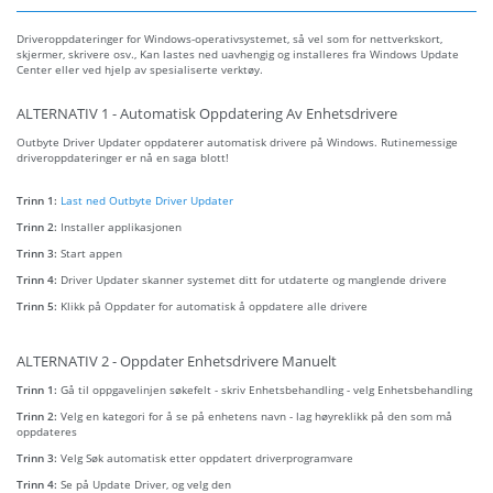
Driveroppdateringer for Windows-operativsystemet, så vel som for nettverkskort,
skjermer, skrivere osv., Kan lastes ned uavhengig og installeres fra Windows Update
Center eller ved hjelp av spesialiserte verktøy.
ALTERNATIV 1 - Automatisk Oppdatering Av Enhetsdrivere
Outbyte Driver Updater oppdaterer automatisk drivere på Windows. Rutinemessige
driveroppdateringer er nå en saga blott!
Trinn 1:
Last ned Outbyte Driver Updater
Trinn 2:
Installer applikasjonen
Trinn 3:
Start appen
Trinn 4:
Driver Updater skanner systemet ditt for utdaterte og manglende drivere
Trinn 5:
Klikk på Oppdater for automatisk å oppdatere alle drivere
ALTERNATIV 2 - Oppdater Enhetsdrivere Manuelt
Trinn 1:
Gå til oppgavelinjen søkefelt - skriv Enhetsbehandling - velg Enhetsbehandling
Trinn 2:
Velg en kategori for å se på enhetens navn - lag høyreklikk på den som må
oppdateres
Trinn 3:
Velg Søk automatisk etter oppdatert driverprogramvare
Trinn 4:
Se på Update Driver, og velg den