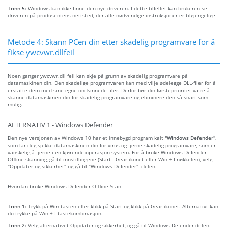
Trinn 5:
Windows kan ikke finne den nye driveren. I dette tilfellet kan brukeren se
driveren på produsentens nettsted, der alle nødvendige instruksjoner er tilgjengelige
Metode 4: Skann PCen din etter skadelig programvare for å
fikse ywcvwr.dllfeil
Noen ganger ywcvwr.dll feil kan skje på grunn av skadelig programvare på
datamaskinen din. Den skadelige programvaren kan med vilje ødelegge DLL-filer for å
erstatte dem med sine egne ondsinnede filer. Derfor bør din førsteprioritet være å
skanne datamaskinen din for skadelig programvare og eliminere den så snart som
mulig.
ALTERNATIV 1 - Windows Defender
Den nye versjonen av Windows 10 har et innebygd program kalt
"Windows Defender"
,
som lar deg sjekke datamaskinen din for virus og fjerne skadelig programvare, som er
vanskelig å fjerne i en kjørende operasjon system. For å bruke Windows Defender
Offline-skanning, gå til innstillingene (Start - Gear-ikonet eller Win + I-nøkkelen), velg
"Oppdater og sikkerhet" og gå til "Windows Defender" -delen.
Hvordan bruke Windows Defender Offline Scan
Trinn 1:
Trykk på Win-tasten eller klikk på Start og klikk på Gear-ikonet. Alternativt kan
du trykke på Win + I-tastekombinasjon.
Trinn 2:
Velg alternativet Oppdater og sikkerhet, og gå til Windows Defender-delen.