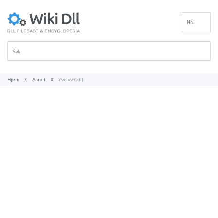
NN
EN
DE
ES
FR
Hjem
Annet
Ywcvwr.dll
IT
PT
RU
ID
NL
SV
VI
FI