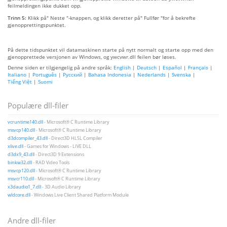
feilmeldingen ikke dukket opp.
Trinn 5:
Klikk på" Neste "-knappen, og klikk deretter på" Fullfør "for å bekrefte
gjenopprettingspunktet.
På dette tidspunktet vil datamaskinen starte på nytt normalt og starte opp med den
gjenopprettede versjonen av Windows, og ywcvwr.dll feilen bør løses.
Denne siden er tilgjengelig på andre språk:
English
|
Deutsch
|
Español
|
Français
|
Italiano
|
Português
|
Русский
|
Bahasa Indonesia
|
Nederlands
|
Svenska
|
Tiếng Việt
|
Suomi
Populære dll-filer
vcruntime140.dll
- Microsoft® C Runtime Library
msvcp140.dll
- Microsoft® C Runtime Library
d3dcompiler_43.dll
- Direct3D HLSL Compiler
xlive.dll
- Games for Windows - LIVE DLL
d3dx9_43.dll
- Direct3D 9 Extensions
binkw32.dll
- RAD Video Tools
msvcp120.dll
- Microsoft® C Runtime Library
msvcr110.dll
- Microsoft® C Runtime Library
x3daudio1_7.dll
- 3D Audio Library
wldcore.dll
- Windows Live Client Shared Platform Module
Andre dll-filer