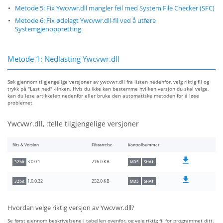
Metode 5: Fix Ywcvwr.dll mangler feil med System File Checker (SFC)
Metode 6: Fix ødelagt Ywcvwr.dll-fil ved å utføre
Systemgjenoppretting
Metode 1: Nedlasting Ywcvwr.dll
Søk gjennom tilgjengelige versjoner av ywcvwr.dll fra listen nedenfor, velg riktig fil og
trykk på "Last ned" -linken. Hvis du ikke kan bestemme hvilken versjon du skal velge,
kan du lese artikkelen nedenfor eller bruke den automatiske metoden for å løse
problemet
Ywcvwr.dll, :telle tilgjengelige versjoner
Bits & Version
Filstørrelse
Kontrollsummer
216.0 KB
3.0.0.1
32bit
MD5
SHA1
252.0 KB
1.0.0.32
32bit
MD5
SHA1
Hvordan velge riktig versjon av Ywcvwr.dll?
Se først gjennom beskrivelsene i tabellen ovenfor, og velg riktig fil for programmet ditt.