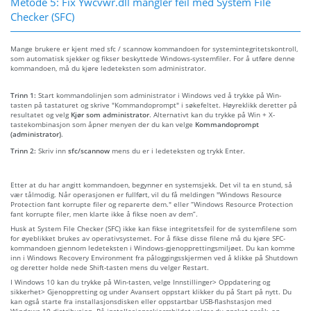
Metode 5: Fix Ywcvwr.dll mangler feil med System File
Checker (SFC)
Mange brukere er kjent med sfc / scannow kommandoen for systemintegritetskontroll,
som automatisk sjekker og fikser beskyttede Windows-systemfiler. For å utføre denne
kommandoen, må du kjøre ledeteksten som administrator.
Trinn 1:
Start kommandolinjen som administrator i Windows ved å trykke på Win-
tasten på tastaturet og skrive "Kommandoprompt" i søkefeltet. Høyreklikk deretter på
resultatet og velg
Kjør som administrator
. Alternativt kan du trykke på Win + X-
tastekombinasjon som åpner menyen der du kan velge
Kommandoprompt
(administrator)
.
Trinn 2:
Skriv inn
sfc/scannow
mens du er i ledeteksten og trykk Enter.
Etter at du har angitt kommandoen, begynner en systemsjekk. Det vil ta en stund, så
vær tålmodig. Når operasjonen er fullført, vil du få meldingen "Windows Resource
Protection fant korrupte filer og reparerte dem." eller “Windows Resource Protection
fant korrupte filer, men klarte ikke å fikse noen av dem”.
Husk at System File Checker (SFC) ikke kan fikse integritetsfeil for de systemfilene som
for øyeblikket brukes av operativsystemet. For å fikse disse filene må du kjøre SFC-
kommandoen gjennom ledeteksten i Windows-gjenopprettingsmiljøet. Du kan komme
inn i Windows Recovery Environment fra påloggingsskjermen ved å klikke på Shutdown
og deretter holde nede Shift-tasten mens du velger Restart.
I Windows 10 kan du trykke på Win-tasten, velge Innstillinger> Oppdatering og
sikkerhet> Gjenoppretting og under Avansert oppstart klikker du på Start på nytt. Du
kan også starte fra installasjonsdisken eller oppstartbar USB-flashstasjon med
Windows 10-distribusjon. På installasjonsskjermbildet velger du ønsket språk, og