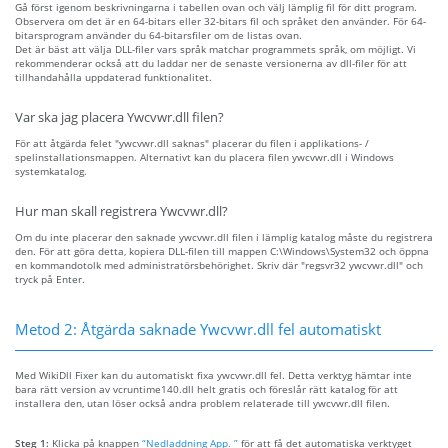
Gå först igenom beskrivningarna i tabellen ovan och välj lämplig fil för ditt program.
Observera om det är en 64-bitars eller 32-bitars fil och språket den använder. För 64-
bitarsprogram använder du 64-bitarsfiler om de listas ovan.
Det är bäst att välja DLL-filer vars språk matchar programmets språk, om möjligt. Vi
rekommenderar också att du laddar ner de senaste versionerna av dll-filer för att
tillhandahålla uppdaterad funktionalitet.
Var ska jag placera Ywcvwr.dll filen?
För att åtgärda felet "ywcvwr.dll saknas" placerar du filen i applikations- /
spelinstallationsmappen. Alternativt kan du placera filen ywcvwr.dll i Windows
systemkatalog.
Hur man skall registrera Ywcvwr.dll?
Om du inte placerar den saknade ywcvwr.dll filen i lämplig katalog måste du registrera
den. För att göra detta, kopiera DLL-filen till mappen C:\Windows\System32 och öppna
en kommandotolk med administratörsbehörighet. Skriv där "regsvr32 ywcvwr.dll" och
tryck på Enter.
Metod 2: Åtgärda saknade Ywcvwr.dll fel automatiskt
Med WikiDll Fixer kan du automatiskt fixa ywcvwr.dll fel. Detta verktyg hämtar inte
bara rätt version av vcruntime140.dll helt gratis och föreslår rätt katalog för att
installera den, utan löser också andra problem relaterade till ywcvwr.dll filen.
Steg 1:
Klicka på knappen
“Nedladdning App. ”
för att få det automatiska verktyget