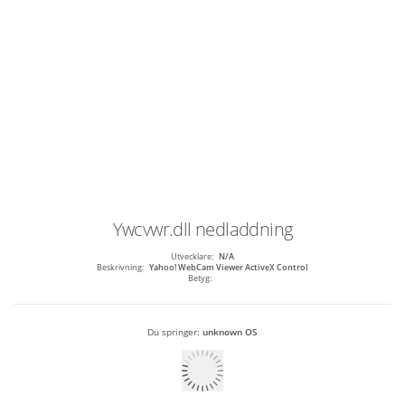
Ywcvwr.dll
nedladdning
Utvecklare:
N/A
Beskrivning:
Yahoo! WebCam Viewer ActiveX Control
Betyg:
Du springer:
unknown OS