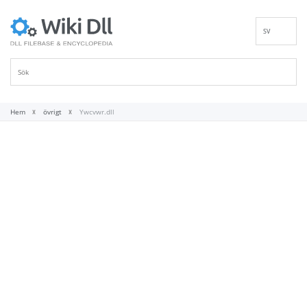
SV
EN
DE
ES
FR
Hem
övrigt
Ywcvwr.dll
IT
PT
RU
ID
NL
NN
VI
FI