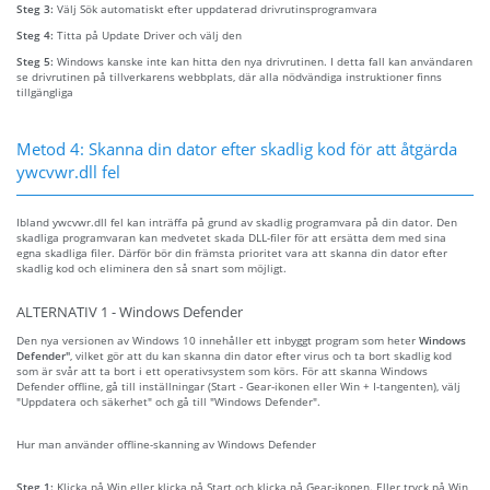
Steg 3:
Välj Sök automatiskt efter uppdaterad drivrutinsprogramvara
Steg 4:
Titta på Update Driver och välj den
Steg 5:
Windows kanske inte kan hitta den nya drivrutinen. I detta fall kan användaren
se drivrutinen på tillverkarens webbplats, där alla nödvändiga instruktioner finns
tillgängliga
Metod 4: Skanna din dator efter skadlig kod för att åtgärda
ywcvwr.dll fel
Ibland ywcvwr.dll fel kan inträffa på grund av skadlig programvara på din dator. Den
skadliga programvaran kan medvetet skada DLL-filer för att ersätta dem med sina
egna skadliga filer. Därför bör din främsta prioritet vara att skanna din dator efter
skadlig kod och eliminera den så snart som möjligt.
ALTERNATIV 1 - Windows Defender
Den nya versionen av Windows 10 innehåller ett inbyggt program som heter
Windows
Defender"
, vilket gör att du kan skanna din dator efter virus och ta bort skadlig kod
som är svår att ta bort i ett operativsystem som körs. För att skanna Windows
Defender offline, gå till inställningar (Start - Gear-ikonen eller Win + I-tangenten), välj
"Uppdatera och säkerhet" och gå till "Windows Defender".
Hur man använder offline-skanning av Windows Defender
Steg 1:
Klicka på Win eller klicka på Start och klicka på Gear-ikonen. Eller tryck på Win