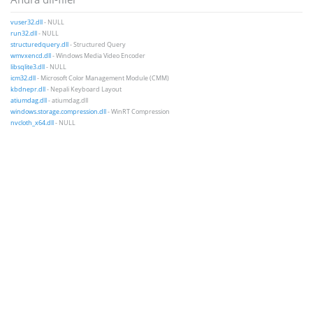
vuser32.dll
- NULL
run32.dll
- NULL
structuredquery.dll
- Structured Query
wmvxencd.dll
- Windows Media Video Encoder
libsqlite3.dll
- NULL
icm32.dll
- Microsoft Color Management Module (CMM)
kbdnepr.dll
- Nepali Keyboard Layout
atiumdag.dll
- atiumdag.dll
windows.storage.compression.dll
- WinRT Compression
nvcloth_x64.dll
- NULL