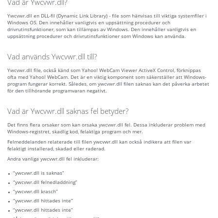
Vad är Ywcvwr.dll?
Ywcvwr.dll en DLL-fil (Dynamic Link Library) - file som hänvisas till viktiga systemfiler i
Windows OS. Den innehåller vanligtvis en uppsättning procedurer och
drivrutinsfunktioner, som kan tillämpas av Windows. Den innehåller vanligtvis en
uppsättning procedurer och drivrutinsfunktioner som Windows kan använda.
Vad används Ywcvwr.dll till?
Ywcvwr.dll file, också känd som Yahoo! WebCam Viewer ActiveX Control, förknippas
ofta med Yahoo! WebCam. Det är en viktig komponent som säkerställer att Windows-
program fungerar korrekt. Således, om ywcvwr.dll filen saknas kan det påverka arbetet
för den tillhörande programvaran negativt.
Vad är Ywcvwr.dll saknas fel betyder?
Det finns flera orsaker som kan orsaka ywcvwr.dll fel. Dessa inkluderar problem med
Windows-registret, skadlig kod, felaktiga program och mer.
Felmeddelanden relaterade till filen ywcvwr.dll kan också indikera att filen var
felaktigt installerad, skadad eller raderad.
Andra vanliga ywcvwr.dll fel inkluderar:
“ywcvwr.dll is saknas”
“ywcvwr.dll felnedladdning”
“ywcvwr.dll krasch”
“ywcvwr.dll hittades inte”
“ywcvwr.dll hittades inte”