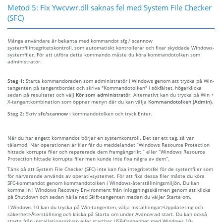
Metod 5: Fix Ywcvwr.dll saknas fel med System File Checker
(SFC)
Många användare är bekanta med kommandot sfg / scannow
systemfilintegritetskontroll, som automatiskt kontrollerar och fixar skyddade Windows-
systemfiler. För att utföra detta kommando måste du köra kommandotolken som
administratör.
Steg 1:
Starta kommandoraden som administratör i Windows genom att trycka på Win-
tangenten på tangentbordet och skriva "Kommandotolken" i sökfältet, högerklicka
sedan på resultatet och välj
Kör som administratör
. Alternativt kan du trycka på Win +
X-tangentkombination som öppnar menyn där du kan välja
Kommandotolken (Admin)
.
Steg 2:
Skriv
sfc/scannow
i kommandotolken och tryck Enter.
När du har angett kommandot börjar en systemkontroll. Det tar ett tag, så var
tålamod. När operationen är klar får du meddelandet “Windows Resource Protection
hittade korrupta filer och reparerade dem framgångsrikt.” eller “Windows Resource
Protection hittade korrupta filer men kunde inte fixa några av dem”.
Tänk på att System File Checker (SFC) inte kan fixa integritetsfel för de systemfiler som
för närvarande används av operativsystemet. För att fixa dessa filer måste du köra
SFC-kommandot genom kommandotolken i Windows-återställningsmiljön. Du kan
komma in i Windows Recovery Environment från inloggningsskärmen genom att klicka
på Shutdown och sedan hålla ned Skift-tangenten medan du väljer Starta om.
I Windows 10 kan du trycka på Win-tangenten, välja Inställningar>Uppdatering och
säkerhet>Återställning och klicka på Starta om under Avancerad start. Du kan också
starta från installationsskivan eller startbar USB-flashenhet med Windows 10-