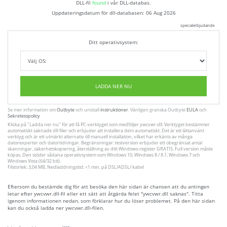
DLL-fil
found
i vår DLL-databas.
Uppdateringsdatum för dll-databasen:
06 Aug 2026
specialerbjudande
Ditt operativsystem:
LADDA NER NU
Se mer information om
Outbyte
och unistall
instruktioner
. Vänligen granska Outbyte
EULA
och
Sekretesspolicy
Klicka på
"Ladda ner nu"
för att få PC-verktyget som medföljer ywcvwr.dll. Verktyget bestämmer
automatiskt saknade dll-filer och erbjuder att installera dem automatiskt. Det är ett lättanvänt
verktyg och är ett utmärkt alternativ till manuell installation, vilket har erkänts av många
datorexperter och datortidningar. Begränsningar: testversion erbjuder ett obegränsat antal
skanningar, säkerhetskopiering, återställning av ditt Windows-register GRATIS. Full version måste
köpas. Den stöder sådana operativsystem som Windows 10, Windows 8 / 8.1, Windows 7 och
Windows Vista (64/32 bit).
Filstorlek: 3,04 MB, Nedladdningstid: <1 min. på DSL/ADSL/ kabel
Eftersom du bestämde dig för att besöka den här sidan är chansen att du antingen
letar efter ywcvwr.dll-fil eller ett sätt att åtgärda felet "ywcvwr.dll saknas". Titta
igenom informationen nedan, som förklarar hur du löser problemet. På den här sidan
kan du också ladda ner ywcvwr.dll-filen.