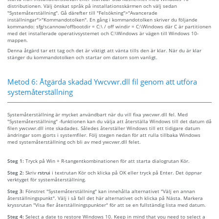
distributionen. Välj önskat språk på installationsskärmen och välj sedan
"Systemåterställning". Gå därefter till "Felsökning">"Avancerade
inställningar">"Kommandotolken". En gång i kommandotolken skriver du följande
kommando: sfg/scannow/offbootdir = C:\ / off windir = C:\Windows där C är partitionen
med det installerade operativsystemet och C:\Windows är vägen till Windows 10-
mappen.
Denna åtgärd tar ett tag och det är viktigt att vänta tills den är klar. När du är klar
stänger du kommandotolken och startar om datorn som vanligt.
Metod 6: Åtgärda skadad Ywcvwr.dll fil genom att utföra
systemåterställning
Systemåterställning är mycket användbart när du vill fixa ywcvwr.dll fel. Med
"Systemåterställning" -funktionen kan du välja att återställa Windows till det datum då
filen ywcvwr.dll inte skadades. Således återställer Windows till ett tidigare datum
ändringar som gjorts i systemfiler. Följ stegen nedan för att rulla tillbaka Windows
med systemåterställning och bli av med ywcvwr.dll felet.
Steg 1:
Tryck på Win + R-tangentkombinationen för att starta dialogrutan Kör.
Steg 2:
Skriv
rstrui
i textrutan Kör och klicka på OK eller tryck på Enter. Det öppnar
verktyget för systemåterställning.
Steg 3:
Fönstret "Systemåterställning" kan innehålla alternativet "Välj en annan
återställningspunkt". Välj i så fall det här alternativet och klicka på Nästa. Markera
kryssrutan "Visa fler återställningspunkter" för att se en fullständig lista med datum.
Steg 4:
Select a date to restore Windows 10. Keep in mind that you need to select a