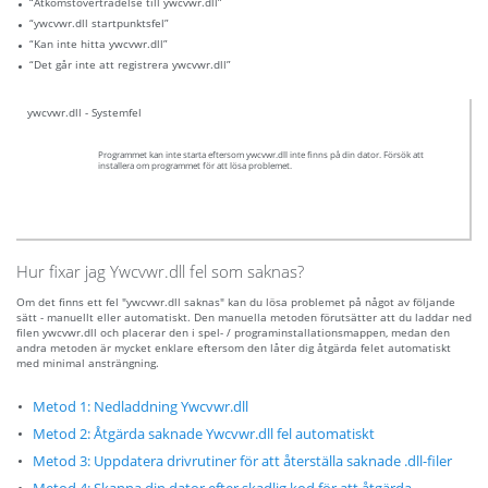
“Åtkomstöverträdelse till ywcvwr.dll”
“ywcvwr.dll startpunktsfel”
“Kan inte hitta ywcvwr.dll”
“Det går inte att registrera ywcvwr.dll”
ywcvwr.dll - Systemfel
Programmet kan inte starta eftersom ywcvwr.dll inte finns på din dator. Försök att
installera om programmet för att lösa problemet.
Hur fixar jag Ywcvwr.dll fel som saknas?
Om det finns ett fel "ywcvwr.dll saknas" kan du lösa problemet på något av följande
sätt - manuellt eller automatiskt. Den manuella metoden förutsätter att du laddar ned
filen ywcvwr.dll och placerar den i spel- / programinstallationsmappen, medan den
andra metoden är mycket enklare eftersom den låter dig åtgärda felet automatiskt
med minimal ansträngning.
Metod 1: Nedladdning Ywcvwr.dll
Metod 2: Åtgärda saknade Ywcvwr.dll fel automatiskt
Metod 3: Uppdatera drivrutiner för att återställa saknade .dll-filer