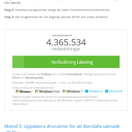
från WikiDll.
Steg 2:
Installera programmet enligt de enkla installationsinstruktionerna.
Steg 3:
Kör programmet för att åtgärda ywcvwr.dll fel och andra problem.
specialerbjudande
4.365.534
nedladdningar
Nedladdning
Lösning
Se mer information om
Outbyte
och unistall
instruktioner
. Vänligen granska Outbyte
EULA
och
Sekretesspolicy
Filstorlek: 3.04 MB, Nedladdningstid: < 1 min. on DSL/ADSL/Cable
Detta verktyg är kompatibelt med:
Begränsningar: testversion erbjuder ett obegränsat antal skanningar,
säkerhetskopiering, återställning av ditt Windows-register GRATIS. Fullständig version
måste köpas.
Metod 3: Uppdatera drivrutiner för att återställa saknade