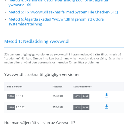
Metod 4: Skanna din dator efter skadlig kod för att åtgärda
ywcvwr.dll fel
Metod 5: Fix Ywcvwr.dll saknas fel med System File Checker (SFC)
Metod 6: Åtgärda skadad Ywcvwr.dll fil genom att utföra
systemåterställning
Metod 1: Nedladdning Ywcvwr.dll
Sök igenom tillgängliga versioner av ywcvwr.dll i listan nedan, välj rätt fil och tryck på
"Ladda ner" -länken. Om du inte kan bestämma vilken version du ska välja, läs artikeln
nedan eller använd den automatiska metoden för att lösa problemet
Ywcvwr.dll, :räkna tillgängliga versioner
Bits & Version
Filstorlek
Kontrollsummor
216.0 KB
3.0.0.1
32bit
MD5
SHA1
252.0 KB
1.0.0.32
32bit
MD5
SHA1
Hur man väljer rätt version av Ywcvwr.dll?