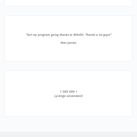
”Got my program going thanks to WikiDll. Thanks a lot guys!”
Alex James
1 000 000 +
Lyckliga användare!