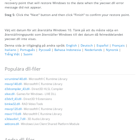
recovery point that will restore Windows to the date when the ywcvwr.dll error
message did not appear.
Steg 5:
Click the "Next" button and then click "Finish" to confirm your restore point.
Välj ett datum för att återställa Windows 10. Tänk på att du måste välja en
återställningspunkt som återställer Windows till det datum då felmeddelandet
ywcvwr.dll inte visas.
Denna sida är tillgänglig på andra språk:
English
|
Deutsch
|
Español
|
Français
|
Italiano
|
Português
|
Русский
|
Bahasa Indonesia
|
Nederlands
|
Nynorsk
|
Tiếng Việt
|
Suomi
Populära dll-filer
vcruntime140.dll
- Microsoft® C Runtime Library
msvcp140.dll
- Microsoft® C Runtime Library
d3dcompiler_43.dll
- Direct3D HLSL Compiler
xlive.dll
- Games for Windows - LIVE DLL
d3dx9_43.dll
- Direct3D 9 Extensions
binkw32.dll
- RAD Video Tools
msvcp120.dll
- Microsoft® C Runtime Library
msvcr110.dll
- Microsoft® C Runtime Library
x3daudio1_7.dll
- 3D Audio Library
wldcore.dll
- Windows Live Client Shared Platform Module
Andra dll-filer