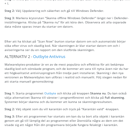
+ I.
Steg 2:
Välj Uppdatering och säkerhet och gå till Windows Defender.
Steg 3:
Markera kryssrutan "Skanna offline Windows Defender" längst ner i Defender-
inställningarna. Klicka på "Skanna nu" för att köra den. Observera att alla osparade
data måste sparas innan du startar om datorn.
Efter att ha klickat på “Scan Now” burton startar datorn om och automatiskt börjar
söka efter virus och skadlig kod. När skanningen är klar startar datorn om och i
aviseringarna ser du en rapport om den slutförda skanningen.
ALTERNATIV 2 -
Outbyte Antivirus
Malwarebytes-produkter är en av de mest populära och effektiva för att bekämpa
skadlig kod och oönskade program, och de kommer att vara till nytta även när du har
ett högkvalitativt antivirusprogram från tredje part installerat. Skanning i den nya
versionen av Malwarebytes kan utföras i realtid och manuellt. Följ stegen nedan för
att starta manuell genomsökning:
Steg 1:
Starta programmet
Outbyte
och klicka på knappen
Skanna nu
. Du kan också
välja alternativet Skanna till vänster i programfönstret och klicka på
Full skanning
.
Systemet börjar skanna och du kommer att kunna se skanningsresultaten.
Steg 2:
Välj objekt som du vill karantän och tryck på "Karantän vald" -knappen.
Steg 3:
Efter att programmet har startats om kan du ta bort alla objekt i karantän
genom att gå till lämplig del av programmet eller återställa några av dem om det
visade sig att något från din programvara började fungera felaktigt i karantän.