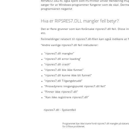
RIPSRES7.DLL-fil, også kjent som PS Printer Driver Rendering Plu
sørger for at Windows-programmer fungerer som de skal. Dermed, 
programvaren negativt
Hva er RIPSRES7.DLL mangler feil betyr?
Det er flere grunner som kan forårsake ripsres7.dll feil. Disse 
etc.
Feilmeldinger relatert til ripsres7.dll-filen kan også indikere at fi
"Andre vanlige ripsres7.dll feil inkluderer:
“ripsres7.dll mangler”
“ripsres7.dll error loading”
“ripsres7.dll crash”
“ripsres7.dll ble ikke funnet”
“ripsres7.dll kunne ikke bli funnet”
“ripsres7.dll Tilgangsbrudd”
“Prosedyrens inngangspunkt ripsres7.dll feil”
“Finner ikke ripsres7.dll”
“Kan ikke registrere ripsres7.dll”
ripsres7.dll - Systemfeil
Programmet kan ikke starte fordi ripsres7.dll mangler på datam
for å fikse problemet.