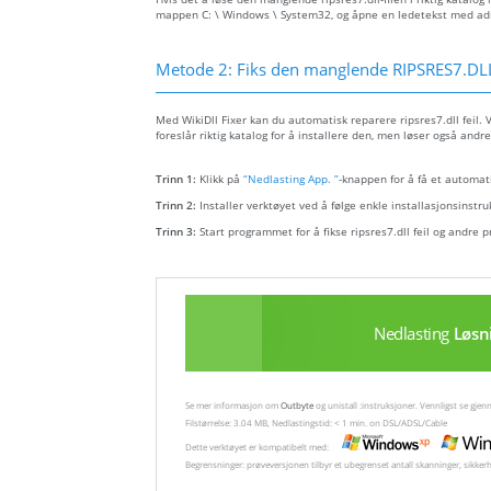
mappen C: \ Windows \ System32, og åpne en ledetekst med admini
Metode 2: Fiks den manglende RIPSRES7.DLL
Med WikiDll Fixer kan du automatisk reparere ripsres7.dll feil. V
foreslår riktig katalog for å installere den, men løser også andre 
Trinn 1:
Klikk på
“Nedlasting App. ”
-knappen for å få et automati
Trinn 2:
Installer verktøyet ved å følge enkle installasjonsinstru
Trinn 3:
Start programmet for å fikse ripsres7.dll feil og andre 
Nedlasting
Løsn
Se mer informasjon om
Outbyte
og unistall :instruksjoner. Vennligst se gj
Filstørrelse: 3.04 MB, Nedlastingstid: < 1 min. on DSL/ADSL/Cable
Dette verktøyet er kompatibelt med:
Begrensninger: prøveversjonen tilbyr et ubegrenset antall skanninger, sikker