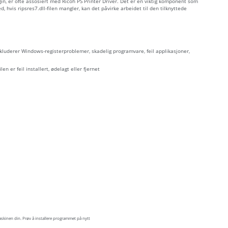
gin, er ofte assosiert med Ricoh PS Printer Driver. Det er en viktig komponent som
hvis ripsres7.dll-filen mangler, kan det påvirke arbeidet til den tilknyttede
inkluderer Windows-registerproblemer, skadelig programvare, feil applikasjoner,
len er feil installert, ødelagt eller fjernet
askinen din. Prøv å installere programmet på nytt