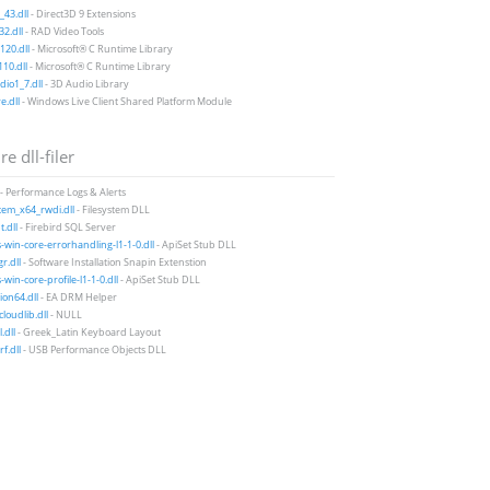
43.dll
- Direct3D 9 Extensions
2.dll
- RAD Video Tools
20.dll
- Microsoft® C Runtime Library
10.dll
- Microsoft® C Runtime Library
io1_7.dll
- 3D Audio Library
e.dll
- Windows Live Client Shared Platform Module
e dll-filer
- Performance Logs & Alerts
stem_x64_rwdi.dll
- Filesystem DLL
t.dll
- Firebird SQL Server
-win-core-errorhandling-l1-1-0.dll
- ApiSet Stub DLL
r.dll
- Software Installation Snapin Extenstion
-win-core-profile-l1-1-0.dll
- ApiSet Stub DLL
ion64.dll
- EA DRM Helper
cloudlib.dll
- NULL
.dll
- Greek_Latin Keyboard Layout
f.dll
- USB Performance Objects DLL