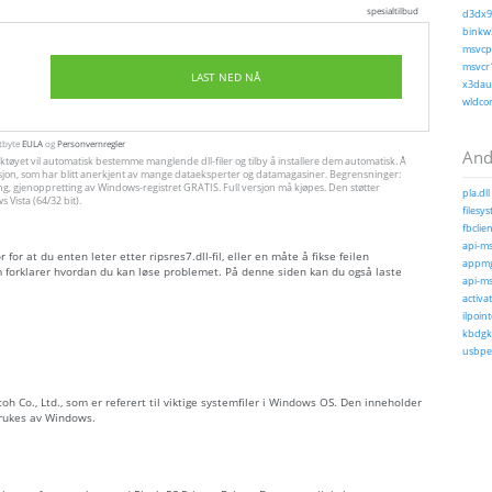
spesialtilbud
d3dx9_
binkw3
msvcp1
msvcr1
LAST NED NÅ
x3daud
wldcor
utbyte
EULA
og
Personvernregler
Andr
ktøyet vil automatisk bestemme manglende dll-filer og tilby å installere dem automatisk. Å
allasjon, som har blitt anerkjent av mange dataeksperter og datamagasiner. Begrensninger:
ng, gjenoppretting av Windows-registret GRATIS. Full versjon må kjøpes. Den støtter
pla.dll
Vista (64/32 bit).
filesy
fbclien
api-ms
or at du enten leter etter ripsres7.dll-fil, eller en måte å fikse feilen
appmg
m forklarer hvordan du kan løse problemet. På denne siden kan du også laste
api-ms
activat
ilpoint
kbdgkl
usbper
Ricoh Co., Ltd., som er referert til viktige systemfiler i Windows OS. Den inneholder
brukes av Windows.