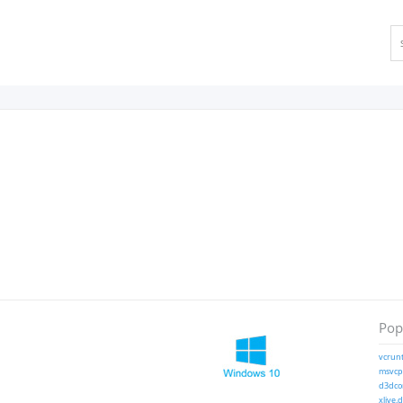
Popu
vcrunt
msvcp1
d3dcom
xlive.d