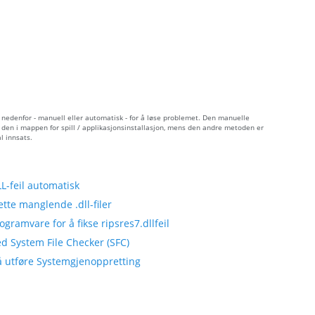
e nedenfor - manuell eller automatisk - for å løse problemet. Den manuelle
er den i mappen for spill / applikasjonsinstallasjon, mens den andre metoden er
l innsats.
-feil automatisk
tte manglende .dll-filer
gramvare for å fikse ripsres7.dllfeil
d System File Checker (SFC)
 å utføre Systemgjenoppretting