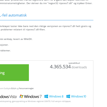
stratorrettigheter. Der skriver du inn “regsvr32 ripsres7.dll” og trykker Enter.
-feil automatisk
erktøyet laster ikke bare ned den riktige versjonen av ripsres7.dll helt gratis og
problemer relatert til ripsres7.dll-filen.
sk verktøy, levert av WikiDll.
ksjoner.
problemer.
spesialtilbud
4.365.534
downloads
ing
ennom Outbyte
EULA
og
Personvernregler
hetskopiering, gjenoppretting av Windows-registret GRATIS. Full versjon må kjøpes.