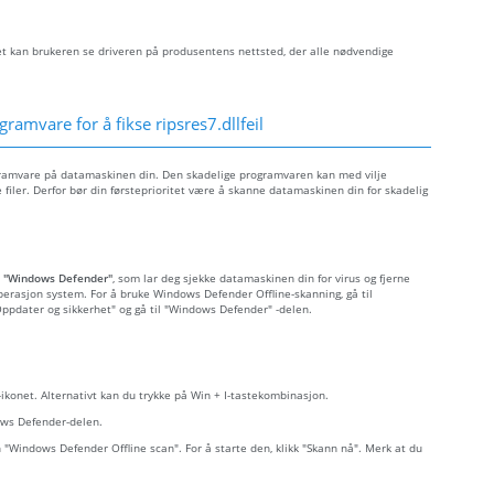
let kan brukeren se driveren på produsentens nettsted, der alle nødvendige
ramvare for å fikse ripsres7.dllfeil
rogramvare på datamaskinen din. Den skadelige programvaren kan med vilje
filer. Derfor bør din førsteprioritet være å skanne datamaskinen din for skadelig
t
"Windows Defender"
, som lar deg sjekke datamaskinen din for virus og fjerne
perasjon system. For å bruke Windows Defender Offline-skanning, gå til
 "Oppdater og sikkerhet" og gå til "Windows Defender" -delen.
r-ikonet. Alternativt kan du trykke på Win + I-tastekombinasjon.
dows Defender-delen.
n "Windows Defender Offline scan". For å starte den, klikk "Skann nå". Merk at du