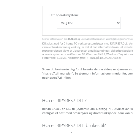
Ditt operativsystem:
Se mer informasjon om
Outbyte
og unistall :instruksjoner. Vennligst se gjennom O
Klikk: last ned for å hente PC-verktøyet som følger med RIPSRES7.DLL. Ver
være et brukervennlig verktøy, er det et flott alternativ til manuell inst
prøveversjonen tilbyr et ubegrenset antall skanninger, sikkerhetskopieri
operativsystemer som Windows 10, Windows 8 / 8.1, Windows 7 og Windows 
Filstørrelse: 3,04 MB, Nedlastingstid: <1 min. på DSL/ADSL/kabel
Siden du bestemte deg for å besøke denne siden, er sjansen stor f
"ripsres7.dll mangler". Se gjennom informasjonen nedenfor, so
nedripsres7.dll-filen.
Hva er RIPSRES7.DLL?
RIPSRES7.DLL en DLL-fil (Dynamic Link Library) -fil , utviklet av 
vanligvis et sett med prosedyrer og driverfunksjoner, som kan 
Hva er RIPSRES7.DLL brukes til?