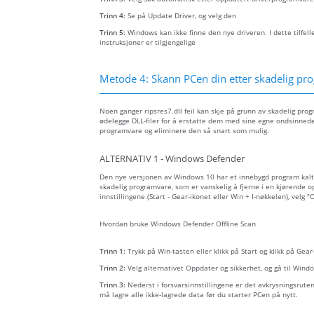
Trinn 4:
Se på Update Driver, og velg den
Trinn 5:
Windows kan ikke finne den nye driveren. I dette tilfel
instruksjoner er tilgjengelige
Metode 4: Skann PCen din etter skadelig prog
Noen ganger ripsres7.dll feil kan skje på grunn av skadelig p
ødelegge DLL-filer for å erstatte dem med sine egne ondsinnede 
programvare og eliminere den så snart som mulig.
ALTERNATIV 1 - Windows Defender
Den nye versjonen av Windows 10 har et innebygd program kal
skadelig programvare, som er vanskelig å fjerne i en kjørende o
innstillingene (Start - Gear-ikonet eller Win + I-nøkkelen), velg
Hvordan bruke Windows Defender Offline Scan
Trinn 1:
Trykk på Win-tasten eller klikk på Start og klikk på Gea
Trinn 2:
Velg alternativet Oppdater og sikkerhet, og gå til Win
Trinn 3:
Nederst i forsvarsinnstillingene er det avkrysningsrute
må lagre alle ikke-lagrede data før du starter PCen på nytt.