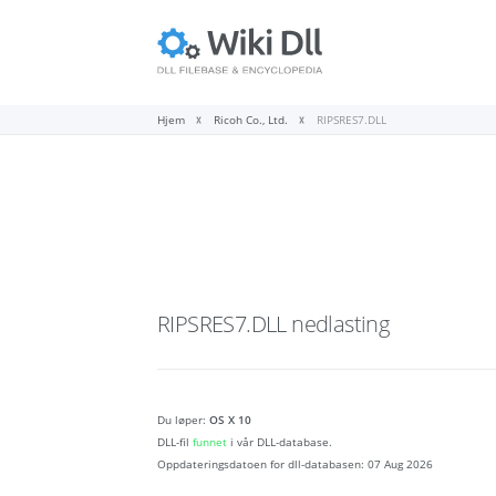
Hjem
Ricoh Co., Ltd.
RIPSRES7.DLL
RIPSRES7.DLL
nedlasting
Du løper:
OS X 10
DLL-fil
funnet
i vår DLL-database.
Oppdateringsdatoen for dll-databasen:
07 Aug 2026