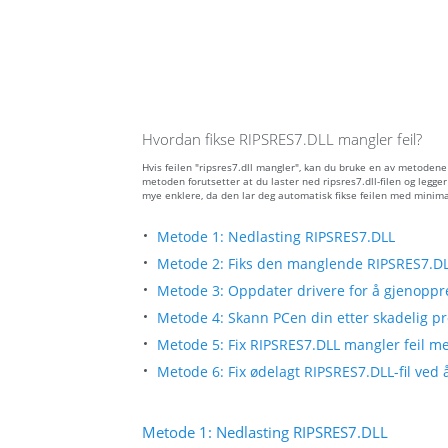
Hvordan fikse RIPSRES7.DLL mangler feil?
Hvis feilen "ripsres7.dll mangler", kan du bruke en av metoden
metoden forutsetter at du laster ned ripsres7.dll-filen og legg
mye enklere, da den lar deg automatisk fikse feilen med minima
Metode 1: Nedlasting RIPSRES7.DLL
Metode 2: Fiks den manglende RIPSRES7.DLL
Metode 3: Oppdater drivere for å gjenoppre
Metode 4: Skann PCen din etter skadelig pro
Metode 5: Fix RIPSRES7.DLL mangler feil me
Metode 6: Fix ødelagt RIPSRES7.DLL-fil ved
Metode 1: Nedlasting RIPSRES7.DLL