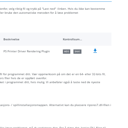
enfor, velg riktig fil og trykk på "Last ned" -linken. Hvis du ikke kan bestemme
 eller bruke den automatiske metoden for å løse problemet
Beskrivelse
Kontrollsummer
PS Printer Driver Rendering Plugin
MD5
SHA1
 fil for programmet ditt. Vær oppmerksom på om det er en 64- eller 32-bits fil,
s filer hvis de er oppført ovenfor.
åket i programmet ditt, hvis mulig. Vi anbefaler også å laste ned de nyeste
ikasjons- / spillinstallasjonsmappen. Alternativt kan du plassere ripsres7.dll-filen i
ikke løser problemet, må du registrere den. For å gjøre det, kopier DLL-filen til