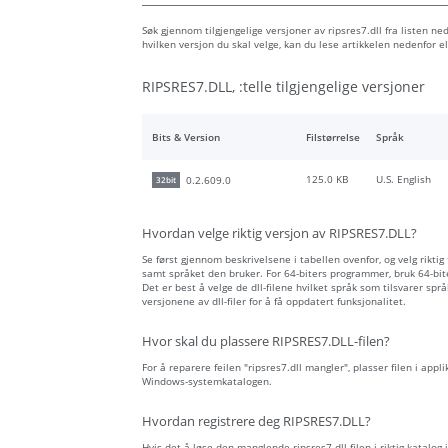
Søk gjennom tilgjengelige versjoner av ripsres7.dll fra listen ned
hvilken versjon du skal velge, kan du lese artikkelen nedenfor
RIPSRES7.DLL, :telle tilgjengelige versjoner
Bits & Version
Filstørrelse
Språk
125.0 KB
U.S. English
0.2.609.0
32bit
Hvordan velge riktig versjon av RIPSRES7.DLL?
Se først gjennom beskrivelsene i tabellen ovenfor, og velg riktig
samt språket den bruker. For 64-biters programmer, bruk 64-biter
Det er best å velge de dll-filene hvilket språk som tilsvarer spr
versjonene av dll-filer for å få oppdatert funksjonalitet.
Hvor skal du plassere RIPSRES7.DLL-filen?
For å reparere feilen "ripsres7.dll mangler", plasser filen i appl
Windows-systemkatalogen.
Hvordan registrere deg RIPSRES7.DLL?
Hvis det å løse den manglende ripsres7.dll-filen i riktig katalog 