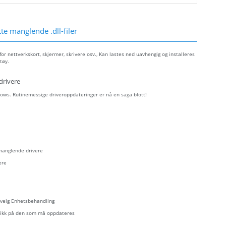
e manglende .dll-filer
r nettverkskort, skjermer, skrivere osv., Kan lastes ned uavhengig og installeres
tøy.
drivere
ows. Rutinemessige driveroppdateringer er nå en saga blott!
 manglende drivere
ere
- velg Enhetsbehandling
eklikk på den som må oppdateres