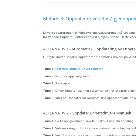
Metode 3: Oppdater drivere for å gjenopprett
Driveroppdateringer for Windows-operativsystemet, så vel som fo
fra Windows Update Center eller ved hjelp av spesialiserte verk
ALTERNATIV 1 - Automatisk Oppdatering Av Enhets
Outbyte Driver Updater oppdaterer automatisk drivere på Wind
Trinn 1:
Last ned Outbyte Driver Updater
Trinn 2:
Installer applikasjonen
Trinn 3:
Start appen
Trinn 4:
Driver Updater skanner systemet ditt for utdaterte og
Trinn 5:
Klikk på Oppdater for automatisk å oppdatere alle driv
ALTERNATIV 2 - Oppdater Enhetsdrivere Manuelt
Trinn 1:
Gå til oppgavelinjen søkefelt - skriv Enhetsbehandling 
Trinn 2:
Velg en kategori for å se på enhetens navn - lag høyr
Trinn 3:
Velg Søk automatisk etter oppdatert driverprogramvare