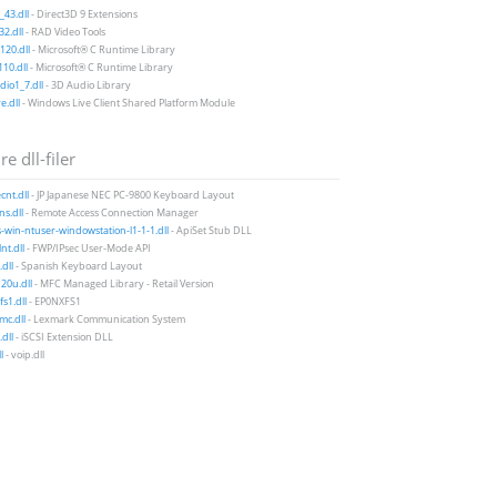
43.dll
- Direct3D 9 Extensions
2.dll
- RAD Video Tools
20.dll
- Microsoft® C Runtime Library
10.dll
- Microsoft® C Runtime Library
io1_7.dll
- 3D Audio Library
e.dll
- Windows Live Client Shared Platform Module
e dll-filer
nt.dll
- JP Japanese NEC PC-9800 Keyboard Layout
s.dll
- Remote Access Connection Manager
-win-ntuser-windowstation-l1-1-1.dll
- ApiSet Stub DLL
nt.dll
- FWP/IPsec User-Mode API
dll
- Spanish Keyboard Layout
20u.dll
- MFC Managed Library - Retail Version
s1.dll
- EP0NXFS1
mc.dll
- Lexmark Communication System
.dll
- iSCSI Extension DLL
l
- voip.dll