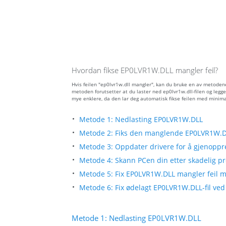
Hvordan fikse EP0LVR1W.DLL mangler feil?
Hvis feilen "ep0lvr1w.dll mangler", kan du bruke en av metoden
metoden forutsetter at du laster ned ep0lvr1w.dll-filen og legg
mye enklere, da den lar deg automatisk fikse feilen med minima
Metode 1: Nedlasting EP0LVR1W.DLL
Metode 2: Fiks den manglende EP0LVR1W.DL
Metode 3: Oppdater drivere for å gjenoppre
Metode 4: Skann PCen din etter skadelig pro
Metode 5: Fix EP0LVR1W.DLL mangler feil m
Metode 6: Fix ødelagt EP0LVR1W.DLL-fil ved
Metode 1: Nedlasting EP0LVR1W.DLL