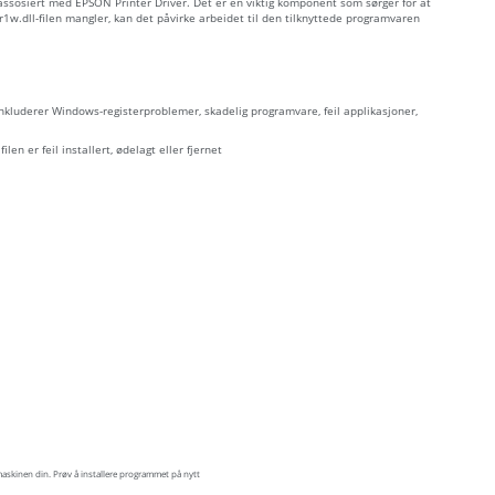
 assosiert med EPSON Printer Driver. Det er en viktig komponent som sørger for at
.dll-filen mangler, kan det påvirke arbeidet til den tilknyttede programvaren
 inkluderer Windows-registerproblemer, skadelig programvare, feil applikasjoner,
ilen er feil installert, ødelagt eller fjernet
askinen din. Prøv å installere programmet på nytt