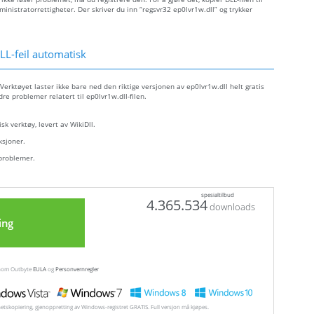
istratorrettigheter. Der skriver du inn “regsvr32 ep0lvr1w.dll” og trykker
L-feil automatisk
Verktøyet laster ikke bare ned den riktige versjonen av ep0lvr1w.dll helt gratis
dre problemer relatert til ep0lvr1w.dll-filen.
sk verktøy, levert av WikiDll.
ksjoner.
 problemer.
spesialtilbud
4.365.534
downloads
ing
ennom Outbyte
EULA
og
Personvernregler
hetskopiering, gjenoppretting av Windows-registret GRATIS. Full versjon må kjøpes.