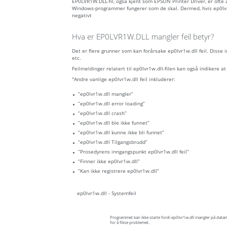
EP0LVR1W.DLL-fil, også kjent som EPSON Printer Driver, er ofte
Windows-programmer fungerer som de skal. Dermed, hvis ep0lvr1w
negativt
Hva er EP0LVR1W.DLL mangler feil betyr?
Det er flere grunner som kan forårsake ep0lvr1w.dll feil. Disse
etc.
Feilmeldinger relatert til ep0lvr1w.dll-filen kan også indikere at f
"Andre vanlige ep0lvr1w.dll feil inkluderer:
“ep0lvr1w.dll mangler”
“ep0lvr1w.dll error loading”
“ep0lvr1w.dll crash”
“ep0lvr1w.dll ble ikke funnet”
“ep0lvr1w.dll kunne ikke bli funnet”
“ep0lvr1w.dll Tilgangsbrudd”
“Prosedyrens inngangspunkt ep0lvr1w.dll feil”
“Finner ikke ep0lvr1w.dll”
“Kan ikke registrere ep0lvr1w.dll”
ep0lvr1w.dll - Systemfeil
Programmet kan ikke starte fordi ep0lvr1w.dll mangler på datam
for å fikse problemet.