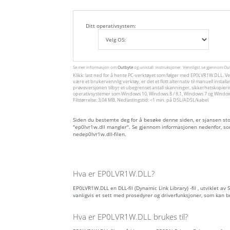
Ditt operativsystem:
Se mer informasjon om
Outbyte
og unistall :instruksjoner. Vennligst se gjennom O
Klikk: last ned for å hente PC-verktøyet som følger med EP0LVR1W.DLL. Ver
være et brukervennlig verktøy, er det et flott alternativ til manuell inst
prøveversjonen tilbyr et ubegrenset antall skanninger, sikkerhetskopieri
operativsystemer som Windows 10, Windows 8 / 8.1, Windows 7 og Windows 
Filstørrelse: 3,04 MB, Nedlastingstid: <1 min. på DSL/ADSL/kabel
Siden du bestemte deg for å besøke denne siden, er sjansen stor f
"ep0lvr1w.dll mangler". Se gjennom informasjonen nedenfor, so
nedep0lvr1w.dll-filen.
Hva er EP0LVR1W.DLL?
EP0LVR1W.DLL en DLL-fil (Dynamic Link Library) -fil , utviklet av
vanligvis et sett med prosedyrer og driverfunksjoner, som kan 
Hva er EP0LVR1W.DLL brukes til?