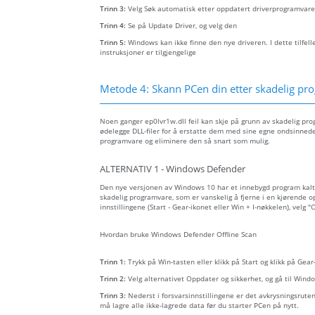
Trinn 3:
Velg Søk automatisk etter oppdatert driverprogramvare
Trinn 4:
Se på Update Driver, og velg den
Trinn 5:
Windows kan ikke finne den nye driveren. I dette tilfel
instruksjoner er tilgjengelige
Metode 4: Skann PCen din etter skadelig prog
Noen ganger ep0lvr1w.dll feil kan skje på grunn av skadelig p
ødelegge DLL-filer for å erstatte dem med sine egne ondsinnede 
programvare og eliminere den så snart som mulig.
ALTERNATIV 1 - Windows Defender
Den nye versjonen av Windows 10 har et innebygd program kal
skadelig programvare, som er vanskelig å fjerne i en kjørende o
innstillingene (Start - Gear-ikonet eller Win + I-nøkkelen), velg
Hvordan bruke Windows Defender Offline Scan
Trinn 1:
Trykk på Win-tasten eller klikk på Start og klikk på Gea
Trinn 2:
Velg alternativet Oppdater og sikkerhet, og gå til Win
Trinn 3:
Nederst i forsvarsinnstillingene er det avkrysningsrute
må lagre alle ikke-lagrede data før du starter PCen på nytt.