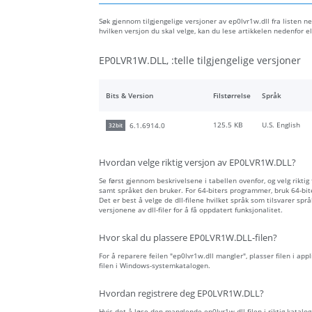
Søk gjennom tilgjengelige versjoner av ep0lvr1w.dll fra listen ne
hvilken versjon du skal velge, kan du lese artikkelen nedenfor
EP0LVR1W.DLL, :telle tilgjengelige versjoner
Bits & Version
Filstørrelse
Språk
125.5 KB
U.S. English
6.1.6914.0
32bit
Hvordan velge riktig versjon av EP0LVR1W.DLL?
Se først gjennom beskrivelsene i tabellen ovenfor, og velg riktig
samt språket den bruker. For 64-biters programmer, bruk 64-biter
Det er best å velge de dll-filene hvilket språk som tilsvarer spr
versjonene av dll-filer for å få oppdatert funksjonalitet.
Hvor skal du plassere EP0LVR1W.DLL-filen?
For å reparere feilen "ep0lvr1w.dll mangler", plasser filen i app
filen i Windows-systemkatalogen.
Hvordan registrere deg EP0LVR1W.DLL?
Hvis det å løse den manglende ep0lvr1w.dll-filen i riktig katalog 