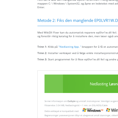
mappen C: \ Windows \ System32, og åpne en ledetekst med admin
Enter.
Metode 2: Fiks den manglende EP0LVR1W.DL
Med WikiDll Fixer kan du automatisk reparere ep0lvr1w.dll feil. 
og foreslår riktig katalog for å installere den, men løser også an
Trinn 1:
Klikk på
“Nedlasting App. ”
-knappen for å få et automati
Trinn 2:
Installer verktøyet ved å følge enkle installasjonsinstru
Trinn 3:
Start programmet for å fikse ep0lvr1w.dll feil og andre
Nedlasting
Løsn
Se mer informasjon om
Outbyte
og unistall :instruksjoner. Vennligst se gj
Filstørrelse: 3.04 MB, Nedlastingstid: < 1 min. on DSL/ADSL/Cable
Dette verktøyet er kompatibelt med:
Begrensninger: prøveversjonen tilbyr et ubegrenset antall skanninger, sikker