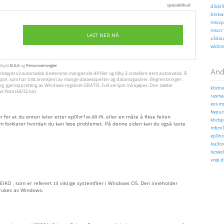
spesialtilbud
d3dx9_
binkw3
msvcp1
msvcr1
LAST NED NÅ
x3daud
wldcor
utbyte
EULA
og
Personvernregler
Andr
ktøyet vil automatisk bestemme manglende dll-filer og tilby å installere dem automatisk. Å
allasjon, som har blitt anerkjent av mange dataeksperter og datamagasiner. Begrensninger:
ng, gjenoppretting av Windows-registret GRATIS. Full versjon må kjøpes. Den støtter
kbdnec
Vista (64/32 bit).
rasman
ext-ms
fwpucl
or at du enten leter etter ep0lvr1w.dll-fil, eller en måte å fikse feilen
kbdsp.
m forklarer hvordan du kan løse problemet. På denne siden kan du også laste
mfcm1
ep0nxf
lxa3co
iscsied
voip.dl
 SEIKO , som er referert til viktige systemfiler i Windows OS. Den inneholder
brukes av Windows.