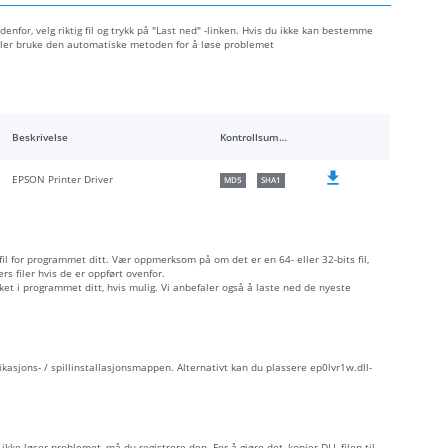
denfor, velg riktig fil og trykk på "Last ned" -linken. Hvis du ikke kan bestemme
 eller bruke den automatiske metoden for å løse problemet
Beskrivelse
Kontrollsummer
EPSON Printer Driver
MD5
SHA1
 fil for programmet ditt. Vær oppmerksom på om det er en 64- eller 32-bits fil,
s filer hvis de er oppført ovenfor.
åket i programmet ditt, hvis mulig. Vi anbefaler også å laste ned de nyeste
likasjons- / spillinstallasjonsmappen. Alternativt kan du plassere ep0lvr1w.dll-
ikke løser problemet, må du registrere den. For å gjøre det, kopier DLL-filen til