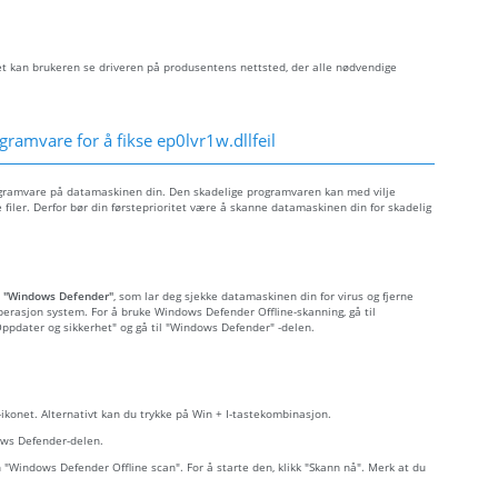
let kan brukeren se driveren på produsentens nettsted, der alle nødvendige
ramvare for å fikse ep0lvr1w.dllfeil
rogramvare på datamaskinen din. Den skadelige programvaren kan med vilje
filer. Derfor bør din førsteprioritet være å skanne datamaskinen din for skadelig
t
"Windows Defender"
, som lar deg sjekke datamaskinen din for virus og fjerne
perasjon system. For å bruke Windows Defender Offline-skanning, gå til
 "Oppdater og sikkerhet" og gå til "Windows Defender" -delen.
r-ikonet. Alternativt kan du trykke på Win + I-tastekombinasjon.
dows Defender-delen.
n "Windows Defender Offline scan". For å starte den, klikk "Skann nå". Merk at du