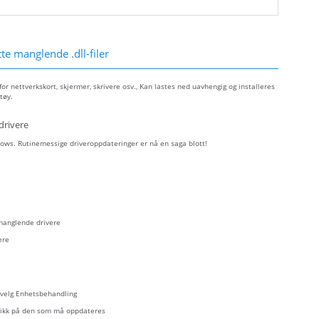
e manglende .dll-filer
r nettverkskort, skjermer, skrivere osv., Kan lastes ned uavhengig og installeres
tøy.
drivere
ows. Rutinemessige driveroppdateringer er nå en saga blott!
 manglende drivere
ere
- velg Enhetsbehandling
eklikk på den som må oppdateres