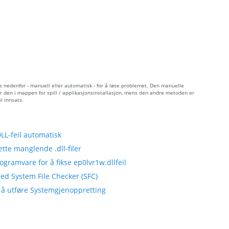
e nedenfor - manuell eller automatisk - for å løse problemet. Den manuelle
er den i mappen for spill / applikasjonsinstallasjon, mens den andre metoden er
l innsats.
L-feil automatisk
tte manglende .dll-filer
gramvare for å fikse ep0lvr1w.dllfeil
ed System File Checker (SFC)
 å utføre Systemgjenoppretting