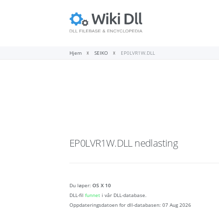
Hjem
SEIKO
EP0LVR1W.DLL
EP0LVR1W.DLL
nedlasting
Du løper:
OS X 10
DLL-fil
funnet
i vår DLL-database.
Oppdateringsdatoen for dll-databasen:
07 Aug 2026