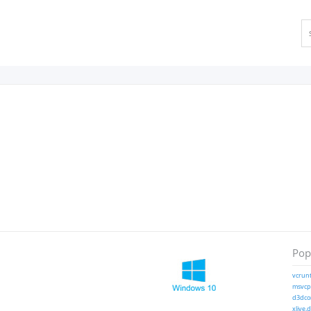
Popu
vcrunt
msvcp1
d3dcom
xlive.d