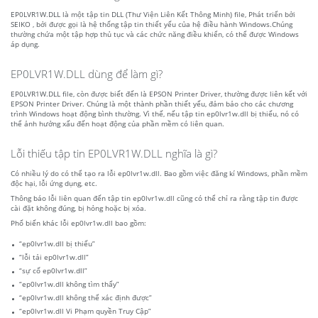
EP0LVR1W.DLL là một tập tin DLL (Thư Viện Liên Kết Thông Minh) file, Phát triển bởi
SEIKO , bởi được gọi là hệ thống tập tin thiết yếu của hệ điều hành Windows.Chúng
thường chứa một tập hợp thủ tục và các chức năng điều khiển, có thể được Windows
áp dụng.
EP0LVR1W.DLL dùng để làm gì?
EP0LVR1W.DLL file, còn được biết đến là EPSON Printer Driver, thường được liên kết với
EPSON Printer Driver. Chúng là một thành phần thiết yếu, đảm bảo cho các chương
trình Windows hoạt động bình thường. Vì thế, nếu tập tin ep0lvr1w.dll bị thiếu, nó có
thể ảnh hưởng xấu đến hoạt động của phần mềm có liên quan.
Lỗi thiếu tập tin EP0LVR1W.DLL nghĩa là gì?
Có nhiều lý do có thể tạo ra lỗi ep0lvr1w.dll. Bao gồm việc đăng kí Windows, phần mềm
độc hại, lỗi ứng dụng, etc.
Thông báo lỗi liên quan đến tập tin ep0lvr1w.dll cũng có thể chỉ ra rằng tập tin được
cài đặt không đúng, bị hỏng hoặc bị xóa.
Phổ biến khác lỗi ep0lvr1w.dll bao gồm:
“ep0lvr1w.dll bị thiếu”
“lỗi tải ep0lvr1w.dll”
“sự cố ep0lvr1w.dll”
“ep0lvr1w.dll không tìm thấy”
“ep0lvr1w.dll không thể xác định được”
“ep0lvr1w.dll Vi Phạm quyền Truy Cập”