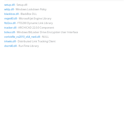
setup.dll
- Setup.dll
wldp.dll
- Windows Lockdown Policy
blackbox.dll
- BlackBox DLL
msjet40.dll
- Microsoft Jet Engine Library
ftd2xx.dll
- FTD2XX Dynamic Link Library
tracker.dll
- ARCHICAD 22.0.0 Component
bdeui.dll
- Windows BitLocker Drive Encryption User Interface
vorbisfile_vs2010_x64_rwdi.dll
- NULL
trkwks.dll
- Distributed Link Tracking Client
dscrt40.dll
- RunTime Library