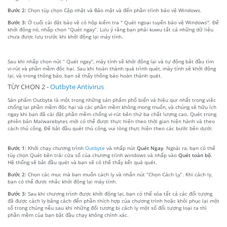
Bước 2:
Chọn tùy chọn Cập nhật và Bảo mật và đến phần trình bảo vệ Windows.
Bước 3:
Ở cuối cài đặt bảo vệ có hộp kiểm tra " Quét ngoại tuyến bảo vệ Windows". Để
khởi động nó, nhấp chọn “Quét ngay”. Lưu ý rằng bạn phải kuwu tất cả những dữ liệu
chưa được lưu trước khi khởi động lại máy tính.
Sau khi nhấp chọn nút “ Quét ngay”, máy tính sẽ khởi động lại và tự động bắt đầu tìm
vi-rút và phần mềm độc hại. Sau khi hoàn thành quá trình quét, máy tính sẽ khởi động
lại, và trong thông báo, bạn sẽ thấy thông báo hoàn thành quét.
TÙY CHỌN 2 -
Outbyte Antivirus
Sản phẩm Outbyte là một trong những sản phẩm phổ biến và hiệu qur nhất trong việc
chống lại phần mềm độc hại và các phần mềm không mong muốn, và chúng sẽ hữu ích
ngay khi bạn đã cài đặt phần mềm chống vi-rút bên thứ ba chất lượng cao. Quét trong
phiên bản Malwarebytes mới có thể được thực hiện theo thời gian hiện hành và theo
cách thủ công. Để bắt đầu quét thủ công, vui lòng thực hiện theo các bước bên dưới:
Bước 1:
Khởi chạy chương trình
Outbyte
và nhấp nút
Quét Ngay
. Ngoài ra, bạn có thể
tùy chọn Quét bên trái cửa sổ của chương trình windows và nhấp vào
Quét toàn bộ
.
Hệ thống sẽ bắt đầu quét và bạn sẽ có thể thấy kết quả quét.
Bước 2:
Chọn các mục mà bạn muốn cách ly và nhấn nút “Chọn Cách Ly”. Khi cách ly,
bạn có thể được nhắc khởi động lại máy tính.
Bước 3:
Sau khi chương trình được khởi động lại, bạn có thể xóa tất cả các đối tượng
đã được cách ly bằng cách đến phần thích hợp của chương trình hoặc khôi phục lại một
số trong chúng nếu sau khi những đối tượng bị cách ly một số đối tượng loại ra thì
phần mềm của bạn bắt đầu chạy không chính xác.