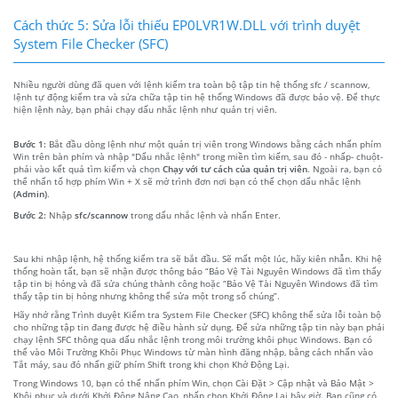
Cách thức 5: Sửa lỗi thiếu EP0LVR1W.DLL với trình duyệt
System File Checker (SFC)
Nhiều người dùng đã quen với lệnh kiểm tra toàn bộ tập tin hệ thống sfc / scannow,
lệnh tự động kiểm tra và sửa chữa tập tin hệ thống Windows đã được bảo vệ. Để thực
hiện lệnh này, bạn phải chạy dấu nhắc lệnh như quản trị viên.
Bước 1:
Bắt đầu dòng lệnh như một quản trị viên trong Windows bằng cách nhấn phím
Win trên bàn phím và nhập "Dấu nhắc lệnh" trong miền tìm kiếm, sau đó - nhấp- chuột-
phải vào kết quả tìm kiếm và chọn
Chạy với tư cách của quản trị viên
. Ngoài ra, bạn có
thể nhấn tổ hợp phím Win + X sẽ mở trình đơn nơi bạn có thể chọn dấu nhắc lệnh
(Admin)
.
Bước 2:
Nhập
sfc/scannow
trong dấu nhắc lệnh và nhấn Enter.
Sau khi nhập lệnh, hệ thống kiểm tra sẽ bắt đầu. Sẽ mất một lúc, hãy kiên nhẫn. Khi hệ
thống hoàn tất, bạn sẽ nhận được thông báo “Bảo Vệ Tài Nguyên Windows đã tìm thấy
tập tin bị hỏng và đã sửa chúng thành công hoặc “Bảo Vệ Tài Nguyên Windows đã tìm
thấy tập tin bị hỏng nhưng không thể sửa một trong số chúng”.
Hãy nhớ rằng Trình duyệt Kiểm tra System File Checker (SFC) không thể sửa lỗi toàn bộ
cho những tập tin đang được hệ điều hành sử dụng. Để sửa những tập tin này bạn phải
chạy lệnh SFC thông qua dấu nhắc lệnh trong môi trường khôi phục Windows. Bạn có
thể vào Môi Trường Khôi Phục Windows từ màn hình đăng nhập, bằng cách nhấn vào
Tắt máy, sau đó nhấn giữ phím Shift trong khi chọn Khở Động Lại.
Trong Windows 10, bạn có thể nhấn phím Win, chọn Cài Đặt > Cập nhật và Bảo Mật >
Khôi phục và dưới Khởi Động Nâng Cao, nhấp chọn Khởi Động Lại bây giờ. Bạn cũng có