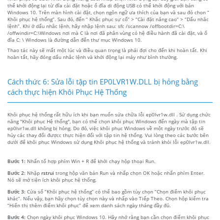
thể khởi động lại từ đĩa cài đặt hoặc ổ đĩa di động USB có thể khởi động với bản
Windows 10. Trên màn hình cài đặt, chọn ngôn ngữ ưa thích của bạn và sau đó chon “
Khôi phục hệ thống”. Sau đó, đến “ Khắc phục sự cố” > “Cài đặt nâng cao” > “Dấu nhắc
lệnh”. Khi ở dấu nhắc lệnh, hãy nhập lệnh sau: sfc /scannow /offbootdir=C:\
/offwindir=C:\Windows nơi mà C là nơi đã phân vùng có hệ điều hành đã cài đặt, và ổ
đĩa C: \ Windows là đường dẫn đến thư mục Windows 10.
Thao tác này sẽ mất một lúc và điều quan trọng là phải đợi cho đến khi hoàn tất. Khi
hoàn tất, hãy đóng dấu nhắc lệnh và khởi động lại máy như bình thường.
Cách thức 6: Sửa lỗi tập tin EP0LVR1W.DLL bị hỏng bằng
cách thực hiện Khôi Phục Hệ Thống
Khôi phục hệ thống rất hữu ích khi bạn muốn sửa chữa lỗi ep0lvr1w.dll . Sử dụng chức
năng "Khôi phục Hệ thống", bạn có thể chọn khôi phục Windows đến ngày mà tập tin
ep0lvr1w.dll không bị hỏng. Do đó, việc khôi phục Windows về một ngày trước đó sẽ
hủy các thay đổi đượcc thực hiện đối với tập tin hệ thống. Vui lòng theo các bước bên
dưới để khôi phục Windows sử dụng Khôi phục hệ thống và tránh khỏi lỗi ep0lvr1w.dll.
Bước 1:
Nhấn tổ hợp phím Win + R để khởi chạy hộp thoại Run.
Bước 2:
Nhập
rstrui
trong hộp văn bản Run và nhấp chọn OK hoặc nhấn phím Enter.
Nó sẽ mở tiện ích khôi phục hệ thống.
Bước 3:
Cửa sổ “Khôi phục hệ thống” có thể bao gồm tùy chọn “Chọn điểm khôi phục
khác”. Nếu vậy, bạn hãy chọn tùy chọn này và nhấp vào Tiếp Theo. Chọn hộp kiểm tra
“Hiển thị thêm điểm khôi phục” để xem danh sách ngày tháng đầy đủ.
Bước 4:
Chọn ngày khôi phục Windows 10. Hãy nhớ rằng bạn cần chọn điểm khôi phục