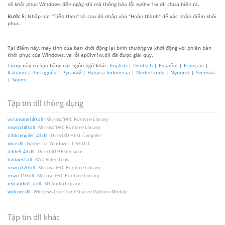
sẽ khôi phục Windows đến ngày khi mà thông báo lỗi ep0lvr1w.dll chưa hiện ra.
Bước 5:
Nhấp nút "Tiếp theo" và sau đó nhấp vào "Hoàn thành" để xác nhận điểm khôi
phục.
Tại điểm này, máy tính của bạn khởi động lại bình thường và khởi động với phiên bản
khôi phục của Windows, và lỗi ep0lvr1w.dll đã được giải quy.
Trang này có sẵn bằng các ngôn ngữ khác:
English
|
Deutsch
|
Español
|
Français
|
Italiano
|
Português
|
Русский
|
Bahasa Indonesia
|
Nederlands
|
Nynorsk
|
Svenska
|
Suomi
Tập tin dll thông dụng
vcruntime140.dll
- Microsoft® C Runtime Library
msvcp140.dll
- Microsoft® C Runtime Library
d3dcompiler_43.dll
- Direct3D HLSL Compiler
xlive.dll
- Games for Windows - LIVE DLL
d3dx9_43.dll
- Direct3D 9 Extensions
binkw32.dll
- RAD Video Tools
msvcp120.dll
- Microsoft® C Runtime Library
msvcr110.dll
- Microsoft® C Runtime Library
x3daudio1_7.dll
- 3D Audio Library
wldcore.dll
- Windows Live Client Shared Platform Module
Tập tin dll khác