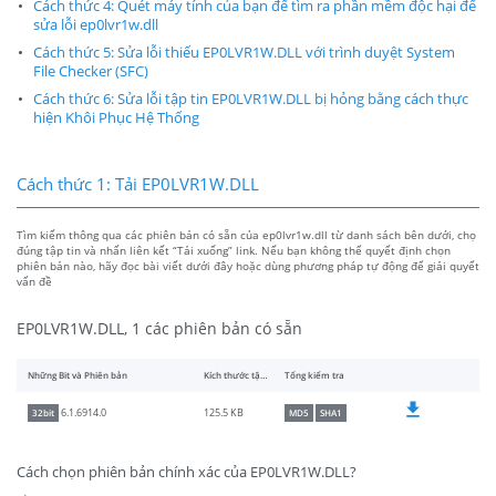
Cách thức 4: Quét máy tính của bạn để tìm ra phần mềm độc hại để
sửa lỗi ep0lvr1w.dll
Cách thức 5: Sửa lỗi thiếu EP0LVR1W.DLL với trình duyệt System
File Checker (SFC)
Cách thức 6: Sửa lỗi tập tin EP0LVR1W.DLL bị hỏng bằng cách thực
hiện Khôi Phục Hệ Thống
Cách thức 1: Tải EP0LVR1W.DLL
Tìm kiếm thông qua các phiên bản có sẵn của ep0lvr1w.dll từ danh sách bên dưới, chọ
đúng tập tin và nhấn liên kết “Tải xuống” link. Nếu bạn không thể quyết định chọn
phiên bản nào, hãy đọc bài viết dưới đây hoặc dùng phương pháp tự động để giải quyết
vấn đề
EP0LVR1W.DLL, 1 các phiên bản có sẵn
Những Bit và Phiên bản
Kích thước tập tin
Tổng kiểm tra
125.5 KB
6.1.6914.0
32bit
MD5
SHA1
Cách chọn phiên bản chính xác của EP0LVR1W.DLL?