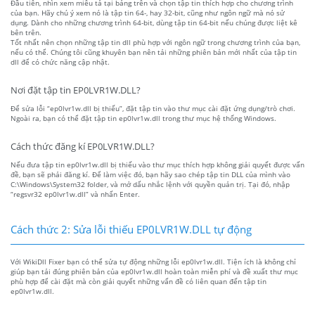
Đầu tiên, nhìn xem miêu tả tại bảng trên và chọn tập tin thích hợp cho chương trình
của bạn. Hãy chú ý xem nó là tập tin 64-, hay 32-bit, cũng như ngôn ngữ mà nó sử
dụng. Dành cho những chương trình 64-bit, dùng tập tin 64-bit nếu chúng được liệt kê
bên trên.
Tốt nhất nên chọn những tập tin dll phù hợp với ngôn ngữ trong chương trình của bạn,
nếu có thể. Chúng tôi cũng khuyên bạn nên tải những phiên bản mới nhất của tập tin
dll để có chức năng cập nhật.
Nơi đặt tập tin EP0LVR1W.DLL?
Để sửa lỗi “ep0lvr1w.dll bị thiếu”, đặt tập tin vào thư mục cài đặt ứng dụng/trò chơi.
Ngoài ra, bạn có thể đặt tập tin ep0lvr1w.dll trong thư mục hệ thống Windows.
Cách thức đăng kí EP0LVR1W.DLL?
Nếu đưa tập tin ep0lvr1w.dll bị thiếu vào thư mục thích hợp không giải quyết được vấn
đề, bạn sẽ phải đăng kí. Để làm việc đó, bạn hãy sao chép tập tin DLL của mình vào
C:\Windows\System32 folder, và mở dấu nhắc lệnh với quyền quản trị. Tại đó, nhập
“regsvr32 ep0lvr1w.dll” và nhấn Enter.
Cách thức 2: Sửa lỗi thiếu EP0LVR1W.DLL tự động
Với WikiDll Fixer bạn có thể sửa tự động những lỗi ep0lvr1w.dll. Tiện ích là không chỉ
giúp bạn tải đúng phiên bản của ep0lvr1w.dll hoàn toàn miễn phí và đề xuất thư mục
phù hợp để cài đặt mà còn giải quyết những vấn đề có liên quan đến tập tin
ep0lvr1w.dll.