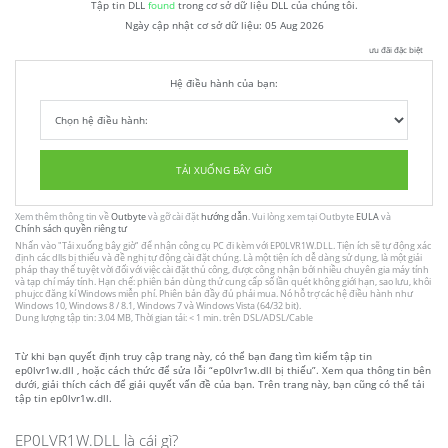
Tập tin DLL
found
trong cơ sở dữ liệu DLL của chúng tôi.
Ngày cập nhật cơ sở dữ liệu:
05 Aug 2026
ưu đãi đặc biệt
Hệ điều hành của bạn:
TẢI XUỐNG BÂY GIỜ
Xem thêm thông tin về
Outbyte
và gỡ cài đặt
hướng dẫn
. Vui lòng xem tại Outbyte
EULA
và
Chính sách quyền riêng tư
Nhấn vào
"Tải xuống bây giờ"
để nhận công cụ PC đi kèm với EP0LVR1W.DLL. Tiện ích sẽ tự động xác
định các dlls bị thiếu và đề nghị tự động cài đặt chúng. Là một tiện ích dễ dàng sử dụng, là một giải
pháp thay thế tuyệt vời đối với việc cài đặt thủ công, được công nhận bởi nhiều chuyên gia máy tính
và tạp chí máy tính. Hạn chế: phiên bản dùng thử cung cấp số lần quét không giới hạn, sao lưu, khôi
phujcc đăng kí Windows miễn phí. Phiên bản đầy đủ phải mua. Nó hỗ trợ các hệ điều hành như
Windows 10, Windows 8 / 8.1, Windows 7 và Windows Vista (64/32 bit).
Dung lượng tập tin: 3.04 MB, Thời gian tải: < 1 min. trên DSL/ADSL/Cable
Từ khi bạn quyết định truy cập trang này, có thể bạn đang tìm kiếm tập tin
ep0lvr1w.dll , hoặc cách thức để sửa lỗi “ep0lvr1w.dll bị thiếu”. Xem qua thông tin bên
dưới, giải thích cách để giải quyết vấn đề của bạn. Trên trang này, bạn cũng có thể tải
tập tin ep0lvr1w.dll.
EP0LVR1W.DLL là cái gì?