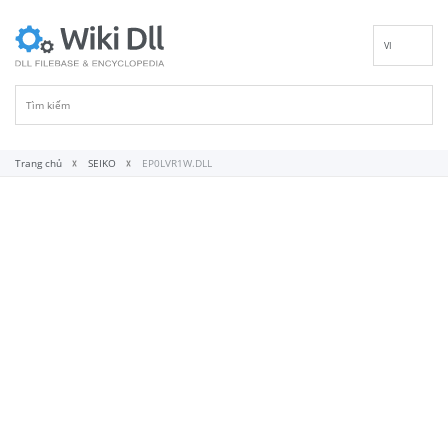
VI
EN
DE
ES
FR
Trang chủ
SEIKO
EP0LVR1W.DLL
IT
PT
RU
ID
NL
NN
SV
FI