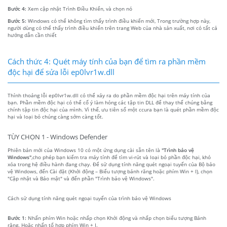
Bước 4:
Xem cập nhật Trình Điều Khiển, và chọn nó
Bước 5:
Windows có thể không tìm thấy trình điều khiển mới, Trong trường hợp này,
người dùng có thể thấy trình điều khiển trên trang Web của nhà sản xuất, nơi có tất cả
hướng dẫn cần thiết
Cách thức 4: Quét máy tính của bạn để tìm ra phần mềm
độc hại để sửa lỗi ep0lvr1w.dll
Thỉnh thoảng lỗi ep0lvr1w.dll có thể xảy ra do phần mềm độc hại trên máy tính của
bạn. Phần mềm độc hại có thể cố ý làm hỏng các tập tin DLL để thay thế chúng bằng
chính tập tin độc hại của mình. Vì thế, ưu tiên số một ccura bạn là quét phần mềm độc
hại và loại bỏ chúng càng sớm càng tốt.
TÙY CHỌN 1 - Windows Defender
Phiên bản mới của Windows 10 có một ứng dụng cài sẵn tên là
"Trình bảo vệ
Windows"
,cho phép bạn kiểm tra máy tính để tìm vi-rút và loại bỏ phần độc hại, khó
xóa trong hệ điều hành đang chạy. Để sử dụng tính năng quét ngoại tuyến của Bộ bảo
vệ Windows, đến Cài đặt (Khởi động – Biểu tượng bánh răng hoặc phím Win + I), chọn
"Cập nhật và Bảo mật" và đến phần "Trình bảo vệ Windows".
Cách sử dụng tính năng quét ngoại tuyến của trình bảo vệ Windows
Bước 1:
Nhấn phím Win hoặc nhấp chọn Khởi động và nhấp chọn biểu tượng Bánh
răng. Hoặc nhấn tổ hợp phím Win + I.