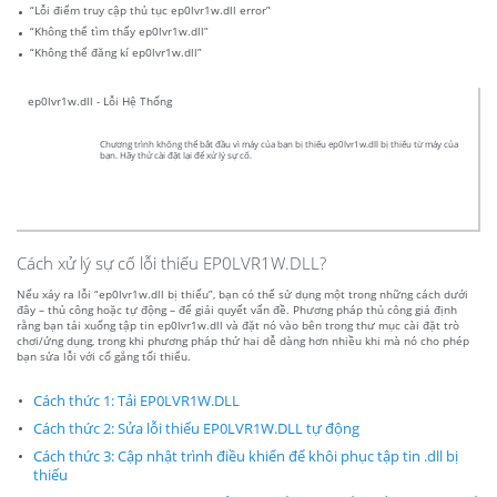
“Lỗi điểm truy cập thủ tục ep0lvr1w.dll error”
“Không thể tìm thấy ep0lvr1w.dll”
“Không thể đăng kí ep0lvr1w.dll”
ep0lvr1w.dll - Lỗi Hệ Thống
Chương trình không thể bắt đầu vì máy của bạn bị thiếu ep0lvr1w.dll bị thiếu từ máy của
bạn. Hãy thử cài đặt lại để xử lý sự cố.
Cách xử lý sự cố lỗi thiếu EP0LVR1W.DLL?
Nếu xảy ra lỗi “ep0lvr1w.dll bị thiếu”, bạn có thể sử dụng một trong những cách dưới
đây – thủ công hoặc tự động – để giải quyết vấn đề. Phương pháp thủ công giả định
rằng bạn tải xuống tập tin ep0lvr1w.dll và đặt nó vào bên trong thư mục cài đặt trò
chơi/ứng dụng, trong khi phương pháp thứ hai dễ dàng hơn nhiều khi mà nó cho phép
bạn sửa lỗi với cố gắng tối thiểu.
Cách thức 1: Tải EP0LVR1W.DLL
Cách thức 2: Sửa lỗi thiếu EP0LVR1W.DLL tự động
Cách thức 3: Cập nhật trình điều khiển để khôi phục tập tin .dll bị
thiếu