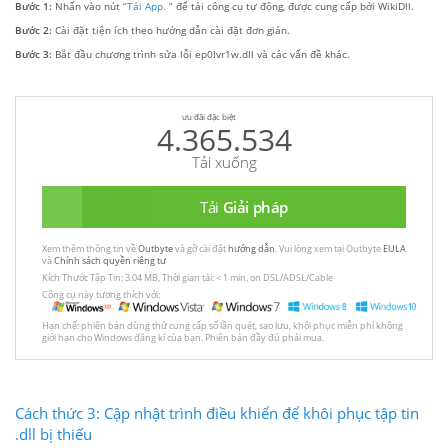
Bước 1:
Nhấn vào nút
“Tải App. ”
để tải công cụ tự động, được cung cấp bởi WikiDll.
Bước 2:
Cài đặt tiện ích theo hướng dẫn cài đặt đơn giản.
Bước 3:
Bắt đầu chương trình sửa lỗi ep0lvr1w.dll và các vấn đề khác.
ưu đãi đặc biệt
4.365.534
Tải xuống
Tải
Giải pháp
Xem thêm thông tin về
Outbyte
và gỡ cài đặt
hướng dẫn
. Vui lòng xem tại Outbyte
EULA
và
Chính sách quyền riêng tư
Kích Thước Tập Tin: 3.04 MB, Thời gian tải: < 1 min. on DSL/ADSL/Cable
Công cụ này tương thích với:
Hạn chế: phiên bản dùng thử cung cấp số lần quét, sao lưu, khôi phục miễn phí không
giới hạn cho Windows đăng kí của bạn. Phiên bản đầy đủ phải mua.
Cách thức 3: Cập nhật trình điều khiển để khôi phục tập tin
.dll bị thiếu