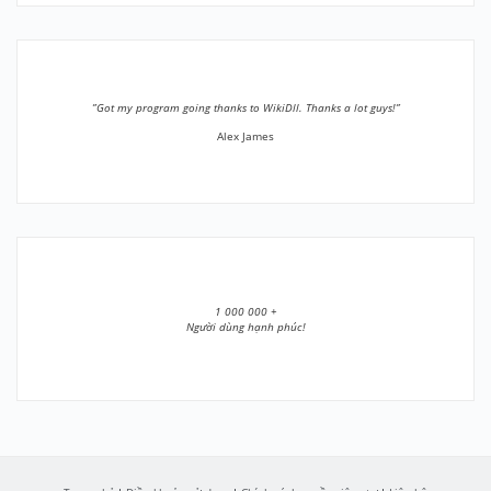
”Got my program going thanks to WikiDll. Thanks a lot guys!”
Alex James
1 000 000 +
Người dùng hạnh phúc!