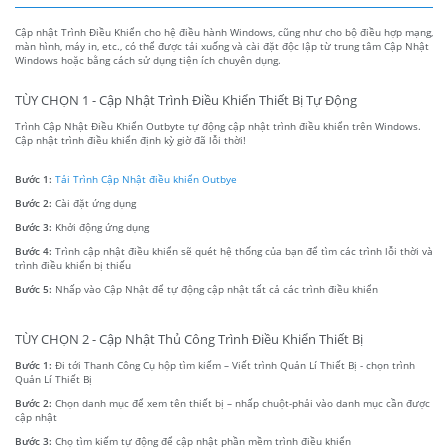
Cập nhật Trình Điều Khiển cho hệ điều hành Windows, cũng như cho bộ điều hợp mạng,
màn hình, máy in, etc., có thể được tải xuống và cài đặt độc lập từ trung tâm Cập Nhật
Windows hoặc bằng cách sử dụng tiện ích chuyên dụng.
TÙY CHỌN 1 - Cập Nhật Trình Điều Khiển Thiết Bị Tự Động
Trình Cập Nhật Điều Khiển Outbyte tự động cập nhật trình điều khiển trên Windows.
Cập nhật trình điều khiển định kỳ giờ đã lỗi thời!
Bước 1:
Tải Trình Cập Nhật điều khiển Outbye
Bước 2:
Cài đặt ứng dụng
Bước 3:
Khởi động ứng dụng
Bước 4:
Trình cập nhật điều khiển sẽ quét hệ thống của bạn để tìm các trình lỗi thời và
trình điều khiển bị thiếu
Bước 5:
Nhấp vào Cập Nhật để tự động cập nhật tất cả các trình điều khiển
TÙY CHỌN 2 - Cập Nhật Thủ Công Trình Điều Khiển Thiết Bị
Bước 1:
Đi tới Thanh Công Cụ hộp tìm kiếm – Viết trình Quản Lí Thiết Bị - chọn trình
Quản Lí Thiết Bị
Bước 2:
Chọn danh mục để xem tên thiết bị – nhấp chuột-phải vào danh mục cần được
cập nhật
Bước 3:
Chọ tìm kiếm tự động để cập nhật phần mềm trình điều khiển