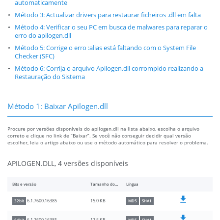
automaticamente
Método 3: Actualizar drivers para restaurar ficheiros .dll em falta
Método 4: Verificar o seu PC em busca de malwares para reparar o
erro do apilogen.dll
Método 5: Corrige o erro :alias está faltando com o System File
Checker (SFC)
Método 6: Corrija o arquivo Apilogen.dll corrompido realizando a
Restauração do Sistema
Método 1: Baixar Apilogen.dll
Procure por versões disponíveis do apilogen.dll na lista abaixo, escolha o arquivo
correto e clique no link de “Baixar”. Se você não conseguir decidir qual versão
escolher, leia o artigo abaixo ou use o método automático para resolver o problema.
APILOGEN.DLL, 4 versões disponíveis
Bits e versão
Tamanho do arquivo
Língua
15.0 KB
6.1.7600.16385
32bit
MD5
SHA1