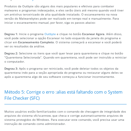
Produtos da Outbyte são alguns dos mais populares e efetivos para combater
malwares e programas indesejados, e eles serão úteis até mesmo quando você tiver
um antivírus terceirizado de alta qualidade instalado. O escaneamento na nova
versão do Malwarebytes pode ser realizado em tempo real e manualmente. Para
iniciar o escaneamento manual, por favor, siga os passos abaixo:
Degrau 1:
Inicie o programa
Outbyte
e clique no botão
Escanear Agora
. Além disso,
você pode selecionar a opção Escanear no lado esquerdo da janela do programa e
clicar em
Escaneamento Completo
. O sistema começará a escanear e você poderá
ver os resultados da análise.
Degrau 2:
Selecione os itens que você quer levar para quarentena e clique no botão
“Quarentena Selecionada”. Quando em quarentena, você pode ser instruído a reiniciar
o computador.
Degrau 3:
Após o programa ser reiniciado, você pode deletar todos os objetos da
quarentena indo para a seção apropriada do programa ou restaurar alguns deles se
após a quarentena algo de seu software começou a funcionar incorretamente.
Método 5: Corrige o erro :alias está faltando com o System
File Checker (SFC)
Muitos usuários estão familiarizados com o comando de checagem de integridade dos
arquivos do sistema sfc/scannow, que checa e corrige automaticamente arquivos de
sistema protegidos do Windows. Para executar este comando, você precisa usar uma
instrução de comando como administrador.