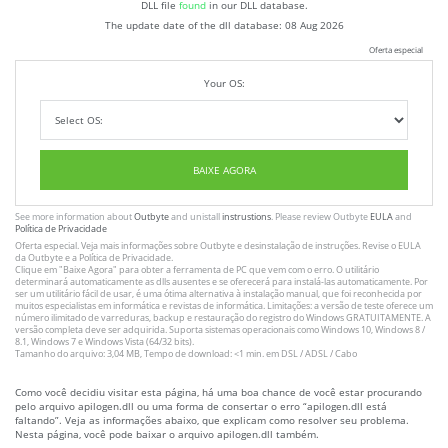
DLL file
found
in our DLL database.
The update date of the dll database:
08 Aug 2026
Oferta especial
Your OS:
BAIXE AGORA
See more information about
Outbyte
and unistall
instrustions
. Please review Outbyte
EULA
and
Política de Privacidade
Oferta especial. Veja mais informações sobre
Outbyte
e desinstalação
de instruções
. Revise o
EULA
da Outbyte e a
Política de Privacidade
.
Clique em
"Baixe Agora"
para obter a ferramenta de PC que vem com o erro. O utilitário
determinará automaticamente as dlls ausentes e se oferecerá para instalá-las automaticamente. Por
ser um utilitário fácil de usar, é uma ótima alternativa à instalação manual, que foi reconhecida por
muitos especialistas em informática e revistas de informática. Limitações: a versão de teste oferece um
número ilimitado de varreduras, backup e restauração do registro do Windows GRATUITAMENTE. A
versão completa deve ser adquirida. Suporta sistemas operacionais como Windows 10, Windows 8 /
8.1, Windows 7 e Windows Vista (64/32 bits).
Tamanho do arquivo: 3,04 MB, Tempo de download: <1 min. em DSL / ADSL / Cabo
Como você decidiu visitar esta página, há uma boa chance de você estar procurando
pelo arquivo apilogen.dll ou uma forma de consertar o erro “apilogen.dll está
faltando”. Veja as informações abaixo, que explicam como resolver seu problema.
Nesta página, você pode baixar o arquivo apilogen.dll também.