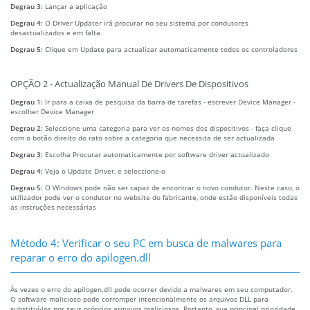
Degrau 3:
Lançar a aplicação
Degrau 4:
O Driver Updater irá procurar no seu sistema por condutores
desactualizados e em falta
Degrau 5:
Clique em Update para actualizar automaticamente todos os controladores
OPÇÃO 2 - Actualização Manual De Drivers De Dispositivos
Degrau 1:
Ir para a caixa de pesquisa da barra de tarefas - escrever Device Manager -
escolher Device Manager
Degrau 2:
Seleccione uma categoria para ver os nomes dos dispositivos - faça clique
com o botão direito do rato sobre a categoria que necessita de ser actualizada
Degrau 3:
Escolha Procurar automaticamente por software driver actualizado
Degrau 4:
Veja o Update Driver, e seleccione-o
Degrau 5:
O Windows pode não ser capaz de encontrar o novo condutor. Neste caso, o
utilizador pode ver o condutor no website do fabricante, onde estão disponíveis todas
as instruções necessárias
Método 4: Verificar o seu PC em busca de malwares para
reparar o erro do apilogen.dll
Às vezes o erro do apilogen.dll pode ocorrer devido a malwares em seu computador.
O software malicioso pode corromper intencionalmente os arquivos DLL para
substituí-los por seus próprios arquivos maliciosos. Portanto, sua principal prioridade