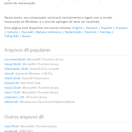
ponto de restauração.
Neste ponto, seu computador reiniciará normalmente e ligará com a versão
restaurada do Windows, e o erro do apilogen.dll deve ser resolvido.
Esta página está disponível em outros idiomas:
English
|
Deutsch
|
Español
|
Français
|
Italiano
|
Русский
|
Bahasa Indonesia
|
Nederlands
|
Nynorsk
|
Svenska
|
Tiếng Việt
|
Suomi
Arquivos dll populares
vcruntime140.dll
- Microsoft® C Runtime Library
msvcp140.dll
- Microsoft® C Runtime Library
d3dcompiler_43.dll
- Direct3D HLSL Compiler
xlive.dll
- Games for Windows - LIVE DLL
d3dx9_43.dll
- Direct3D 9 Extensions
binkw32.dll
- RAD Video Tools
msvcp120.dll
- Microsoft® C Runtime Library
msvcr110.dll
- Microsoft® C Runtime Library
x3daudio1_7.dll
- 3D Audio Library
wldcore.dll
- Windows Live Client Shared Platform Module
Outros arquivos dll
msvcr70.dll
- Microsoft® C Runtime Library
sqmapi.dll
- SQM Client