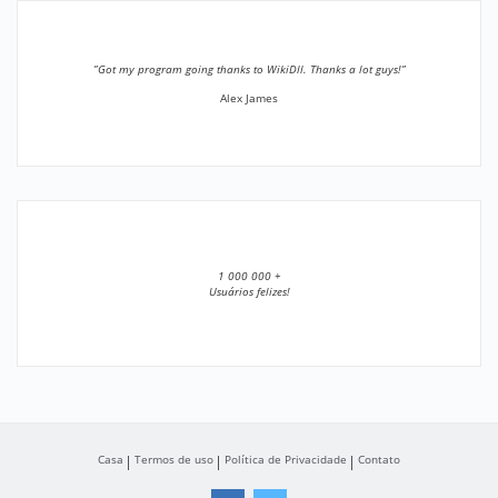
”Got my program going thanks to WikiDll. Thanks a lot guys!”
Alex James
1 000 000 +
Usuários felizes!
Casa
Termos de uso
Política de Privacidade
Contato