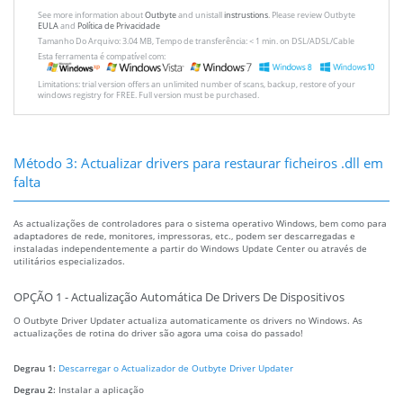
See more information about
Outbyte
and unistall
instrustions
. Please review Outbyte
EULA
and
Política de Privacidade
Tamanho Do Arquivo: 3.04 MB, Tempo de transferência: < 1 min. on DSL/ADSL/Cable
Esta ferramenta é compatível com:
Limitations: trial version offers an unlimited number of scans, backup, restore of your
windows registry for FREE. Full version must be purchased.
Método 3: Actualizar drivers para restaurar ficheiros .dll em
falta
As actualizações de controladores para o sistema operativo Windows, bem como para
adaptadores de rede, monitores, impressoras, etc., podem ser descarregadas e
instaladas independentemente a partir do Windows Update Center ou através de
utilitários especializados.
OPÇÃO 1 - Actualização Automática De Drivers De Dispositivos
O Outbyte Driver Updater actualiza automaticamente os drivers no Windows. As
actualizações de rotina do driver são agora uma coisa do passado!
Degrau 1:
Descarregar o Actualizador de Outbyte Driver Updater
Degrau 2:
Instalar a aplicação