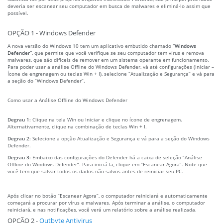
deveria ser escanear seu computador em busca de malwares e eliminá-lo assim que
possível.
OPÇÃO 1 - Windows Defender
A nova versão do Windows 10 tem um aplicativo embutido chamado
“Windows
Defender”
, que permite que você verifique se seu computador tem vírus e remova
malwares, que são difíceis de remover em um sistema operante em funcionamento.
Para poder usar a análise Offline do Windows Defender, vá até configurações (Iniciar –
Ícone de engrenagem ou teclas Win + I), selecione “Atualização e Segurança” e vá para
a seção do “Windows Defender”.
Como usar a Análise Offline do Windows Defender
Degrau 1:
Clique na tela Win ou Iniciar e clique no ícone de engrenagem.
Alternativamente, clique na combinação de teclas Win + I.
Degrau 2:
Selecione a opção Atualização e Segurança e vá para a seção do Windows
Defender.
Degrau 3:
Embaixo das configurações do Defender há a caixa de seleção “Análise
Offline do Windows Defender”. Para iniciá-la, clique em “Escanear Agora”. Note que
você tem que salvar todos os dados não salvos antes de reiniciar seu PC.
Após clicar no botão “Escanear Agora”, o computador reiniciará e automaticamente
começará a procurar por vírus e malwares. Após terminar a análise, o computador
reiniciará, e nas notificações, você verá um relatório sobre a análise realizada.
OPÇÃO 2 -
Outbyte Antivirus