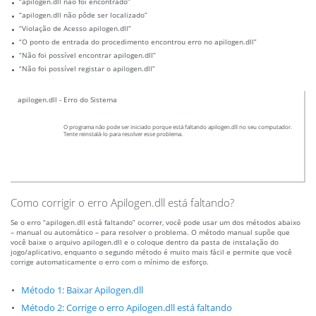
“apilogen.dll não foi encontrado”
“apilogen.dll não pôde ser localizado”
“Violação de Acesso apilogen.dll”
“O ponto de entrada do procedimento encontrou erro no apilogen.dll”
“Não foi possível encontrar apilogen.dll”
“Não foi possível registar o apilogen.dll”
apilogen.dll - Erro do Sistema
O programa não pode ser iniciado porque está faltando apilogen.dll no seu computador.
Tente reinstalá-lo para resolver esse problema.
Como corrigir o erro Apilogen.dll está faltando?
Se o erro “apilogen.dll está faltando” ocorrer, você pode usar um dos métodos abaixo
– manual ou automático – para resolver o problema. O método manual supõe que
você baixe o arquivo apilogen.dll e o coloque dentro da pasta de instalação do
jogo/aplicativo, enquanto o segundo método é muito mais fácil e permite que você
corrige automaticamente o erro com o mínimo de esforço.
Método 1: Baixar Apilogen.dll
Método 2: Corrige o erro Apilogen.dll está faltando