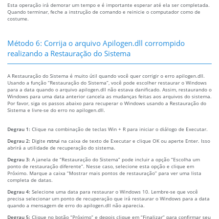
Esta operação irá demorar um tempo e é importante esperar até ela ser completada.
Quando terminar, feche a instrução de comando e reinicie o computador como de
costume.
Método 6: Corrija o arquivo Apilogen.dll corrompido
realizando a Restauração do Sistema
A Restauração do Sistema é muito útil quando você quer corrigir o erro apilogen.dll.
Usando a função “Restauração do Sistema”, você pode escolher restaurar o Windows
para a data quando o arquivo apilogen.dll não estava danificado. Assim, restaurando o
Windows para uma data anterior cancela as mudanças feitas aos arquivos do sistema.
Por favor, siga os passos abaixo para recuperar o Windows usando a Restauração do
Sistema e livre-se do erro no apilogen.dll.
Degrau 1:
Clique na combinação de teclas Win + R para iniciar o diálogo de Executar.
Degrau 2:
Digite
rstrui
na caixa de texto de Executar e clique OK ou aperte Enter. Isso
abrirá a utilidade de recuperação do sistema.
Degrau 3:
A janela de “Restauração do Sistema” pode incluir a opção “Escolha um
ponto de restauração diferente”. Nesse caso, selecione esta opção e clique em
Próximo. Marque a caixa “Mostrar mais pontos de restauração” para ver uma lista
completa de datas.
Degrau 4:
Selecione uma data para restaurar o Windows 10. Lembre-se que você
precisa selecionar um ponto de recuperação que irá restaurar o Windows para a data
quando a mensagem de erro do apilogen.dll não aparecia.
Degrau 5:
Clique no botão “Próximo” e depois clique em “Finalizar” para confirmar seu