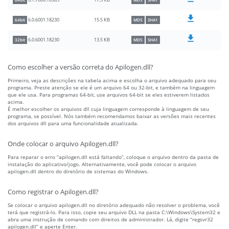
17.5 KB
6.1.7600.16385
64bit
MD5
SHA1
15.5 KB
6.0.6001.18230
64bit
MD5
SHA1
13.5 KB
6.0.6001.18230
32bit
MD5
SHA1
Como escolher a versão correta do Apilogen.dll?
Primeiro, veja as descrições na tabela acima e escolha o arquivo adequado para seu
programa. Preste atenção se ele é um arquivo 64 ou 32-bit, e também na linguagem
que ele usa. Para programas 64-bit, use arquivos 64-bit se eles estiverem listados
acima.
É melhor escolher os arquivos dll cuja linguagem corresponde à linguagem de seu
programa, se possível. Nós também recomendamos baixar as versões mais recentes
dos arquivos dll para uma funcionalidade atualizada.
Onde colocar o arquivo Apilogen.dll?
Para reparar o erro “apilogen.dll está faltando”, coloque o arquivo dentro da pasta de
instalação do aplicativo/jogo. Alternativamente, você pode colocar o arquivo
apilogen.dll dentro do diretório de sistemas do Windows.
Como registrar o Apilogen.dll?
Se colocar o arquivo apilogen.dll no diretório adequado não resolver o problema, você
terá que registrá-lo. Para isso, copie seu arquivo DLL na pasta C:\Windows\System32 e
abra uma instrução de comando com direitos de administrador. Lá, digite “regsvr32
apilogen.dll” e aperte Enter.