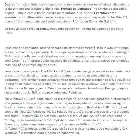
Degrau 1:
Inicie a linha de comando como um administrador no Windows clicando na
tecla Win em seu teclado e digitando
“Prompt de Comando”
no campo de pesquisa,
depois – clique com o botão direito no resultado e selecione
Executar como
administrador
. Alternativamente, você pode clicar na combinação de teclas Win + X,
que abrirá o menu onde você pode selecionar
Prompt de Comando (Admin)
.
Degrau 2:
Digite
sfc / scannow
enquanto estiver na Prompt de Comando e aperte
Enter.
Após enviar o comando, uma verificação do sistema começará. Isso levará um tempo,
então, por favor, seja paciente. Após a operação terminar, você receberá a mensagem
“A Proteção de Recursos do Windows encontrou arquivos corrompidos e os reparou
com êxito. “ ou “A proteção de recursos do Windows encontrou arquivos corrompidos
mas não pôde corrigir alguns deles”.
Lembre-se que o System File Checker (SFC) não pode corrigir erros de integridade para
esses arquivos de sistema que estão atualmente sendo usados pelo sistema
operante. Para corrigir estes arquivos, você tem que iniciar o comando SFC através da
instrução de comando no ambiente de recuperação do Windows. Você pode entrar no
Ambiente de Recuperação do Windows na tela de login, clicando em Desligar, depois
segurando a tecla Shift enquanto seleciona Reiniciar.
No Windows 10, você pode clicar na tecla Win, selecionar Configurações > Atualização
e Segurança > Recuperação e em Inicialização Avançada, clique em Reiniciar agora.
Você também pode iniciar com o disco de instalação ou flash drive USB inicializável
com a distribuição Windows 10. Na tela de instalação, selecione seu idioma e depois
selecione “Restauração do Sistema”. Depois disso, vá até “Solução de Problemas” >
“Configurações Avançadas” > “Prompt de Comando”. Depois de entrar em Prompt de
Comando, digite o seguinte comando: sfc /scannow /offbootdir=C:\
/offwindir=C:\Windows onde C é a partição com o sistema operativo instalado e C: \
Windows é o caminho para a pasta do Windows 10.