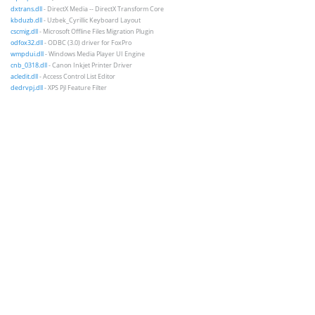
dxtrans.dll
- DirectX Media -- DirectX Transform Core
kbduzb.dll
- Uzbek_Cyrillic Keyboard Layout
cscmig.dll
- Microsoft Offline Files Migration Plugin
odfox32.dll
- ODBC (3.0) driver for FoxPro
wmpdui.dll
- Windows Media Player UI Engine
cnb_0318.dll
- Canon Inkjet Printer Driver
acledit.dll
- Access Control List Editor
dedrvpj.dll
- XPS Pjl Feature Filter