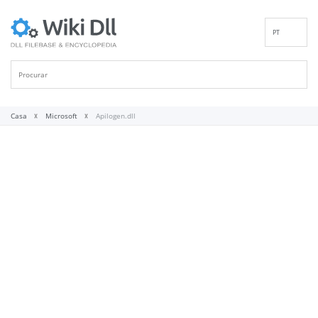
PT
EN
DE
ES
FR
Casa
Microsoft
Apilogen.dll
IT
RU
ID
NL
NN
SV
VI
FI