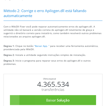
Método 2: Corrige o erro Apilogen.dll está faltando
automaticamente
Com o WikiDll Fixer você pode reparar automaticamente erros do apilogen.dll. A
utilidade não só baixará a versão correta do apilogen.dll totalmente de graça e
sugerirá o diretório correto para instalá-lo, como também resolverá outros problemas
relacionados ao arquivo apilogen.dll.
Degrau 1:
Clique no botão
“Baixar App. ”
para receber uma ferramenta automática,
providenciada pela WikiDll.
Degrau 2:
Instale a utilidade seguindo instruções simples de instalação.
Degrau 3:
Inicie o programa para reparar seus erros do apilogen.dll e outros
problemas.
Oferta especial
4.365.534
transferências
Baixar
Solução