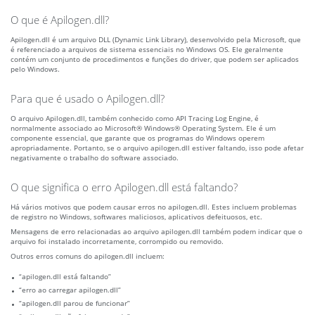
O que é Apilogen.dll?
Apilogen.dll é um arquivo DLL (Dynamic Link Library), desenvolvido pela Microsoft, que
é referenciado a arquivos de sistema essenciais no Windows OS. Ele geralmente
contém um conjunto de procedimentos e funções do driver, que podem ser aplicados
pelo Windows.
Para que é usado o Apilogen.dll?
O arquivo Apilogen.dll, também conhecido como API Tracing Log Engine, é
normalmente associado ao Microsoft® Windows® Operating System. Ele é um
componente essencial, que garante que os programas do Windows operem
apropriadamente. Portanto, se o arquivo apilogen.dll estiver faltando, isso pode afetar
negativamente o trabalho do software associado.
O que significa o erro Apilogen.dll está faltando?
Há vários motivos que podem causar erros no apilogen.dll. Estes incluem problemas
de registro no Windows, softwares maliciosos, aplicativos defeituosos, etc.
Mensagens de erro relacionadas ao arquivo apilogen.dll também podem indicar que o
arquivo foi instalado incorretamente, corrompido ou removido.
Outros erros comuns do apilogen.dll incluem:
“apilogen.dll está faltando”
“erro ao carregar apilogen.dll”
“apilogen.dll parou de funcionar”