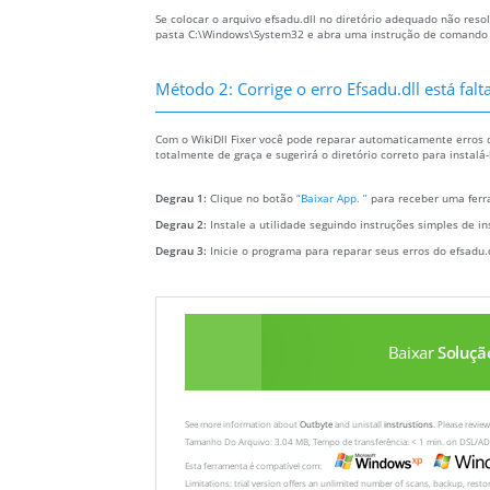
Se colocar o arquivo efsadu.dll no diretório adequado não resol
pasta C:\Windows\System32 e abra uma instrução de comando com
Método 2: Corrige o erro Efsadu.dll está fa
Com o WikiDll Fixer você pode reparar automaticamente erros do
totalmente de graça e sugerirá o diretório correto para instal
Degrau 1:
Clique no botão
“Baixar App. ”
para receber uma ferra
Degrau 2:
Instale a utilidade seguindo instruções simples de in
Degrau 3:
Inicie o programa para reparar seus erros do efsadu.
Baixar
Soluçã
See more information about
Outbyte
and unistall
instrustions
. Please revi
Tamanho Do Arquivo: 3.04 MB, Tempo de transferência: < 1 min. on DSL/AD
Esta ferramenta é compatível com:
Limitations: trial version offers an unlimited number of scans, backup, rest