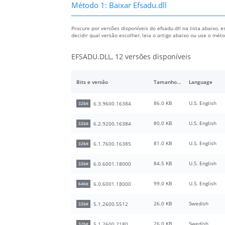
Método 1: Baixar Efsadu.dll
Procure por versões disponíveis do efsadu.dll na lista abaixo, e
decidir qual versão escolher, leia o artigo abaixo ou use o mé
EFSADU.DLL, 12 versões disponíveis
Bits e versão
Tamanho do arquivo
Language
86.0 KB
U.S. English
6.3.9600.16384
32bit
80.0 KB
U.S. English
6.2.9200.16384
32bit
81.0 KB
U.S. English
6.1.7600.16385
32bit
84.5 KB
U.S. English
6.0.6001.18000
32bit
99.0 KB
U.S. English
6.0.6001.18000
64bit
26.0 KB
Swedish
5.1.2600.5512
32bit
26.0 KB
Swedish
5.1.2600.2180
32bit