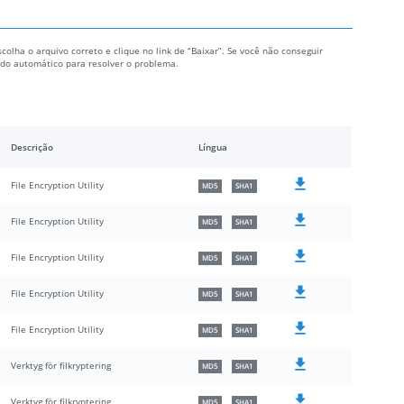
scolha o arquivo correto e clique no link de “Baixar”. Se você não conseguir
todo automático para resolver o problema.
Descrição
Língua
File Encryption Utility
MD5
SHA1
File Encryption Utility
MD5
SHA1
File Encryption Utility
MD5
SHA1
File Encryption Utility
MD5
SHA1
File Encryption Utility
MD5
SHA1
Verktyg för filkryptering
MD5
SHA1
Verktyg för filkryptering
MD5
SHA1