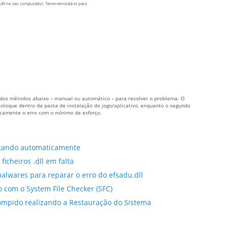
dll no seu computador. Tente reinstalá-lo para
um dos métodos abaixo – manual ou automático – para resolver o problema. O
oloque dentro da pasta de instalação do jogo/aplicativo, enquanto o segundo
icamente o erro com o mínimo de esforço.
altando automaticamente
ficheiros .dll em falta
alwares para reparar o erro do efsadu.dll
do com o System File Checker (SFC)
rompido realizando a Restauração do Sistema