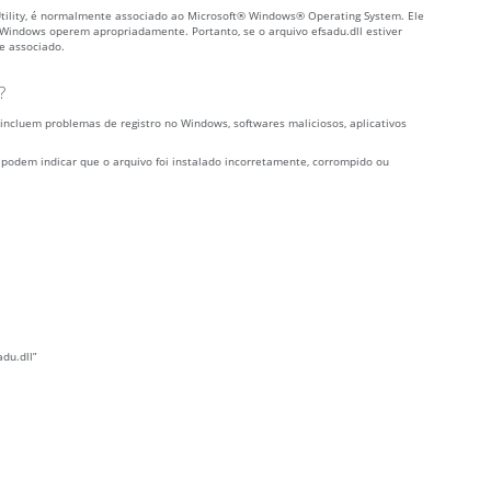
Utility, é normalmente associado ao Microsoft® Windows® Operating System. Ele
indows operem apropriadamente. Portanto, se o arquivo efsadu.dll estiver
e associado.
?
 incluem problemas de registro no Windows, softwares maliciosos, aplicativos
podem indicar que o arquivo foi instalado incorretamente, corrompido ou
du.dll”