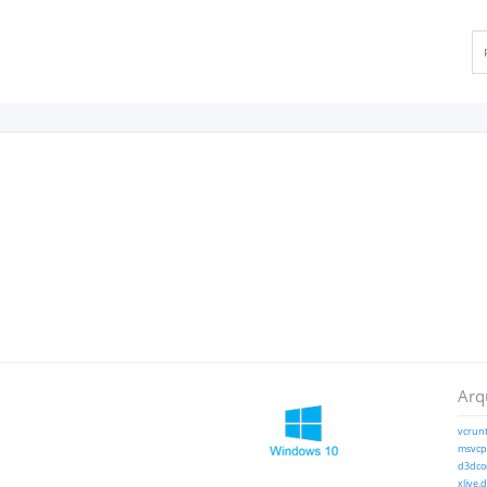
Arq
vcrunt
msvcp1
d3dcom
xlive.d