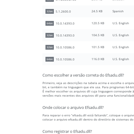
24.5 KB
Spanish
5.1.2600.0
32bit
120.5 KB
U.S. English
10.0.14393.0
64bit
104.5 KB
U.S. English
10.0.14393.0
32bit
101.5 KB
U.S. English
10.0.10586.0
32bit
116.0 KB
U.S. English
10.0.10586.0
64bit
Como escolher a versão correta do Efsadu.dll?
Primeiro, veja as descrições na tabela acima e escolha o arqu
bit, e também na linguagem que ele usa. Para programas 64-bit,
É melhor escolher os arquivos dll cuja linguagem corresponde
versões mais recentes dos arquivos dll para uma funcionalidad
Onde colocar o arquivo Efsadu.dll?
Para reparar o erro “efsadu.dll está faltando”, coloque o arqui
colocar o arquivo efsadu.dll dentro do diretório de sistemas d
Como registrar o Efsadu.dll?