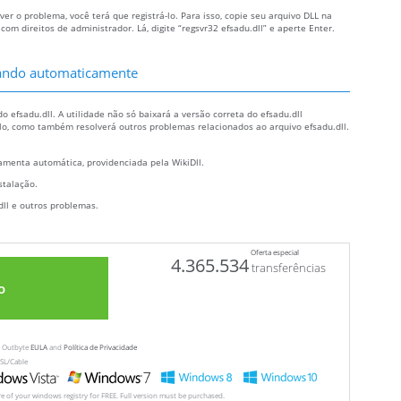
ver o problema, você terá que registrá-lo. Para isso, copie seu arquivo DLL na
 direitos de administrador. Lá, digite “regsvr32 efsadu.dll” e aperte Enter.
ltando automaticamente
 efsadu.dll. A utilidade não só baixará a versão correta do efsadu.dll
á-lo, como também resolverá outros problemas relacionados ao arquivo efsadu.dll.
menta automática, providenciada pela WikiDll.
stalação.
dll e outros problemas.
Oferta especial
4.365.534
transferências
o
ew Outbyte
EULA
and
Política de Privacidade
SL/Cable
ore of your windows registry for FREE. Full version must be purchased.