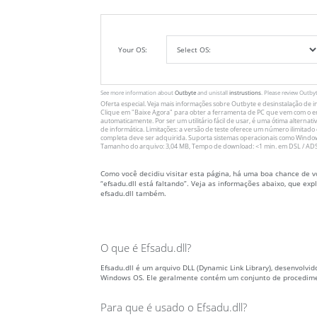
Your OS:
See more information about
Outbyte
and unistall
instrustions
. Please review Outby
Oferta especial. Veja mais informações sobre
Outbyte
e desinstalação
de i
Clique em
"Baixe Agora"
para obter a ferramenta de PC que vem com o erro
automaticamente. Por ser um utilitário fácil de usar, é uma ótima alternati
de informática. Limitações: a versão de teste oferece um número ilimit
completa deve ser adquirida. Suporta sistemas operacionais como Windows 
Tamanho do arquivo: 3,04 MB, Tempo de download: <1 min. em DSL / ADS
Como você decidiu visitar esta página, há uma boa chance de v
“efsadu.dll está faltando”. Veja as informações abaixo, que ex
efsadu.dll também.
O que é Efsadu.dll?
Efsadu.dll é um arquivo DLL (Dynamic Link Library), desenvolvid
Windows OS. Ele geralmente contém um conjunto de procedimen
Para que é usado o Efsadu.dll?