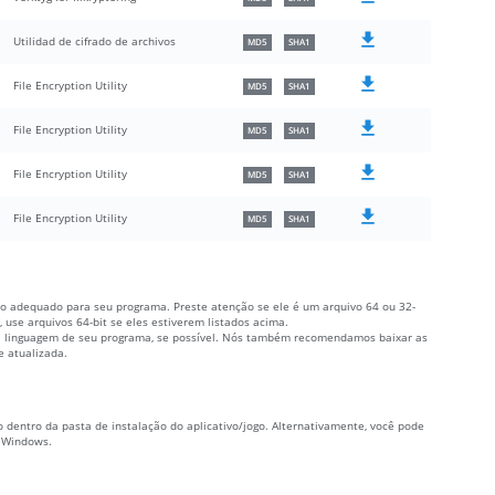
Utilidad de cifrado de archivos
MD5
SHA1
File Encryption Utility
MD5
SHA1
File Encryption Utility
MD5
SHA1
File Encryption Utility
MD5
SHA1
File Encryption Utility
MD5
SHA1
ivo adequado para seu programa. Preste atenção se ele é um arquivo 64 ou 32-
 use arquivos 64-bit se eles estiverem listados acima.
 à linguagem de seu programa, se possível. Nós também recomendamos baixar as
e atualizada.
vo dentro da pasta de instalação do aplicativo/jogo. Alternativamente, você pode
o Windows.