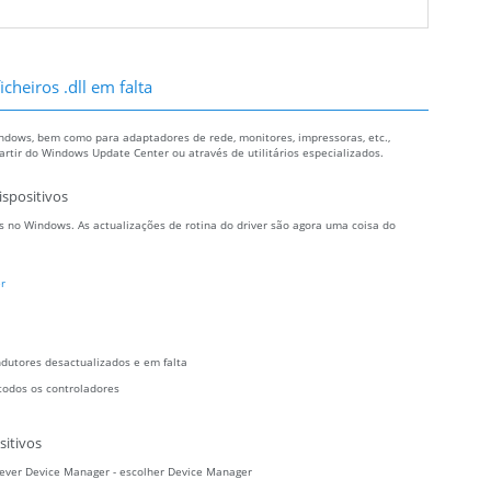
cheiros .dll em falta
ndows, bem como para adaptadores de rede, monitores, impressoras, etc.,
tir do Windows Update Center ou através de utilitários especializados.
ispositivos
 no Windows. As actualizações de rotina do driver são agora uma coisa do
r
ndutores desactualizados e em falta
todos os controladores
sitivos
crever Device Manager - escolher Device Manager