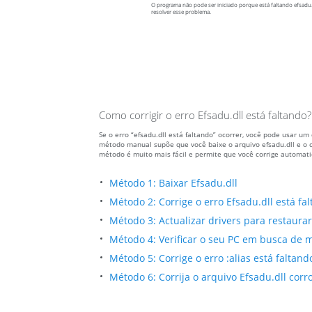
O programa não pode ser iniciado porque está faltando efsadu.
resolver esse problema.
Como corrigir o erro Efsadu.dll está faltando?
Se o erro “efsadu.dll está faltando” ocorrer, você pode usar 
método manual supõe que você baixe o arquivo efsadu.dll e o c
método é muito mais fácil e permite que você corrige automat
Método 1: Baixar Efsadu.dll
Método 2: Corrige o erro Efsadu.dll está f
Método 3: Actualizar drivers para restaurar 
Método 4: Verificar o seu PC em busca de m
Método 5: Corrige o erro :alias está faltan
Método 6: Corrija o arquivo Efsadu.dll cor