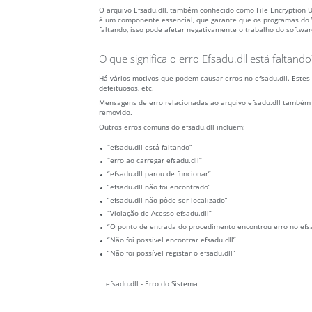
O arquivo Efsadu.dll, também conhecido como File Encryption 
é um componente essencial, que garante que os programas do W
faltando, isso pode afetar negativamente o trabalho do softwar
O que significa o erro Efsadu.dll está faltando
Há vários motivos que podem causar erros no efsadu.dll. Estes
defeituosos, etc.
Mensagens de erro relacionadas ao arquivo efsadu.dll também 
removido.
Outros erros comuns do efsadu.dll incluem:
“efsadu.dll está faltando”
“erro ao carregar efsadu.dll”
“efsadu.dll parou de funcionar”
“efsadu.dll não foi encontrado”
“efsadu.dll não pôde ser localizado”
“Violação de Acesso efsadu.dll”
“O ponto de entrada do procedimento encontrou erro no efsa
“Não foi possível encontrar efsadu.dll”
“Não foi possível registar o efsadu.dll”
efsadu.dll - Erro do Sistema