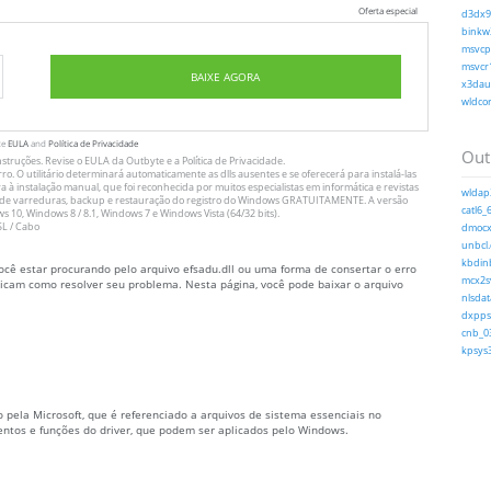
Oferta especial
d3dx9_
binkw3
msvcp1
msvcr1
BAIXE AGORA
x3daud
wldcor
te
EULA
and
Política de Privacidade
Out
nstruções
. Revise o
EULA
da Outbyte e a
Política de Privacidade
.
. O utilitário determinará automaticamente as dlls ausentes e se oferecerá para instalá-las
va à instalação manual, que foi reconhecida por muitos especialistas em informática e revistas
wldap3
ado de varreduras, backup e restauração do registro do Windows GRATUITAMENTE. A versão
catl6_6
10, Windows 8 / 8.1, Windows 7 e Windows Vista (64/32 bits).
L / Cabo
dmocx.
unbcl.
kbdinb
ocê estar procurando pelo arquivo efsadu.dll ou uma forma de consertar o erro
mcx2sv
plicam como resolver seu problema. Nesta página, você pode baixar o arquivo
nlsdat
dxpps.
cnb_03
kpsys3
o pela Microsoft, que é referenciado a arquivos de sistema essenciais no
tos e funções do driver, que podem ser aplicados pelo Windows.