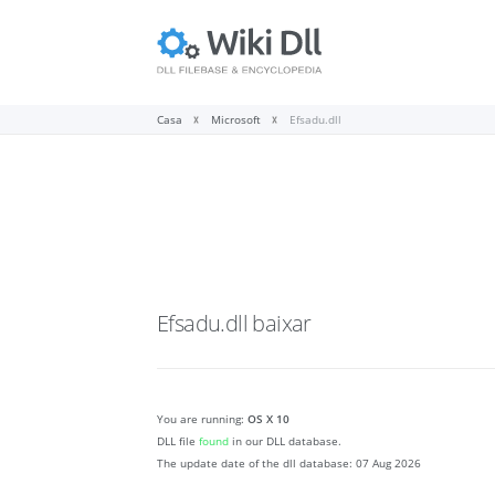
Casa
Microsoft
Efsadu.dll
Efsadu.dll
baixar
You are running:
OS X 10
DLL file
found
in our DLL database.
The update date of the dll database:
07 Aug 2026