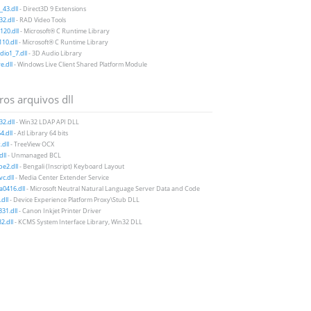
43.dll
- Direct3D 9 Extensions
2.dll
- RAD Video Tools
20.dll
- Microsoft® C Runtime Library
10.dll
- Microsoft® C Runtime Library
io1_7.dll
- 3D Audio Library
e.dll
- Windows Live Client Shared Platform Module
ros arquivos dll
2.dll
- Win32 LDAP API DLL
4.dll
- Atl Library 64 bits
dll
- TreeView OCX
dll
- Unmanaged BCL
e2.dll
- Bengali (Inscript) Keyboard Layout
c.dll
- Media Center Extender Service
a0416.dll
- Microsoft Neutral Natural Language Server Data and Code
dll
- Device Experience Platform Proxy\Stub DLL
31.dll
- Canon Inkjet Printer Driver
2.dll
- KCMS System Interface Library, Win32 DLL