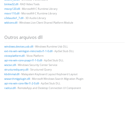
binkw32.dll
- RAD Video Tools
msvcp120.dll
- Microsoft® C Runtime Library
msvcr110.dll
- Microsoft® C Runtime Library
x3daudio1_7.dll
- 3D Audio Library
wldcore.dll
- Windows Live Client Shared Platform Module
Outros arquivos dll
windows.devices.usb.dll
- Windows Runtime Usb DLL
ext-ms-win-winlogon-mincreds-l1-1-0.dll
- ApiSet Stub DLL
vivoxplatform.dll
- Vivox Platform
api-ms-win-core-psapi-l1-1-0.dll
- ApiSet Stub DLL
wscsvc.dll
- Windows Security Center Service
structuredquery.dll
- Structured Query
kbdinmal.dll
- Malayalam Keyboard Layout Keyboard Layout
wsearchmigplugin.dll
- Microsoft Windows Search Migration Plugin
api-ms-win-core-file-l1-2-0.dll
- ApiSet Stub DLL
radcui.dll
- RemoteApp and Desktop Connection UI Component