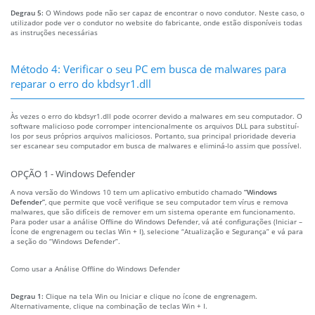
Degrau 5:
O Windows pode não ser capaz de encontrar o novo condutor. Neste caso, o
utilizador pode ver o condutor no website do fabricante, onde estão disponíveis todas
as instruções necessárias
Método 4: Verificar o seu PC em busca de malwares para
reparar o erro do kbdsyr1.dll
Às vezes o erro do kbdsyr1.dll pode ocorrer devido a malwares em seu computador. O
software malicioso pode corromper intencionalmente os arquivos DLL para substituí-
los por seus próprios arquivos maliciosos. Portanto, sua principal prioridade deveria
ser escanear seu computador em busca de malwares e eliminá-lo assim que possível.
OPÇÃO 1 - Windows Defender
A nova versão do Windows 10 tem um aplicativo embutido chamado
“Windows
Defender”
, que permite que você verifique se seu computador tem vírus e remova
malwares, que são difíceis de remover em um sistema operante em funcionamento.
Para poder usar a análise Offline do Windows Defender, vá até configurações (Iniciar –
Ícone de engrenagem ou teclas Win + I), selecione “Atualização e Segurança” e vá para
a seção do “Windows Defender”.
Como usar a Análise Offline do Windows Defender
Degrau 1:
Clique na tela Win ou Iniciar e clique no ícone de engrenagem.
Alternativamente, clique na combinação de teclas Win + I.