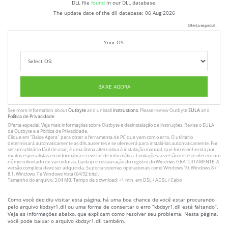
DLL file
found
in our DLL database.
The update date of the dll database:
06 Aug 2026
Oferta especial
Your OS:
BAIXE AGORA
See more information about
Outbyte
and unistall
instrustions
. Please review Outbyte
EULA
and
Política de Privacidade
Oferta especial. Veja mais informações sobre
Outbyte
e desinstalação
de instruções
. Revise o
EULA
da Outbyte e a
Política de Privacidade
.
Clique em
"Baixe Agora"
para obter a ferramenta de PC que vem com o erro. O utilitário
determinará automaticamente as dlls ausentes e se oferecerá para instalá-las automaticamente. Por
ser um utilitário fácil de usar, é uma ótima alternativa à instalação manual, que foi reconhecida por
muitos especialistas em informática e revistas de informática. Limitações: a versão de teste oferece um
número ilimitado de varreduras, backup e restauração do registro do Windows GRATUITAMENTE. A
versão completa deve ser adquirida. Suporta sistemas operacionais como Windows 10, Windows 8 /
8.1, Windows 7 e Windows Vista (64/32 bits).
Tamanho do arquivo: 3,04 MB, Tempo de download: <1 min. em DSL / ADSL / Cabo
Como você decidiu visitar esta página, há uma boa chance de você estar procurando
pelo arquivo kbdsyr1.dll ou uma forma de consertar o erro “kbdsyr1.dll está faltando”.
Veja as informações abaixo, que explicam como resolver seu problema. Nesta página,
você pode baixar o arquivo kbdsyr1.dll também.