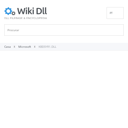
PT
EN
DE
ES
FR
Casa
Microsoft
KBDSYR1.DLL
IT
RU
ID
NL
NN
SV
VI
FI