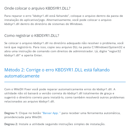
Onde colocar o arquivo KBDSYR1.DLL?
Para reparar o erro “kbdsyr1.dll está faltando”, coloque o arquivo dentro da pasta de
instalação do aplicativo/jogo. Alternativamente, você pode colocar o arquivo
kbdsyr1.dll dentro do diretório de sistemas do Windows.
Como registrar o KBDSYR1.DLL?
Se colocar o arquivo kbdsyr1.dll no diretório adequado não resolver o problema, você
terá que registrá-lo. Para isso, copie seu arquivo DLL na pasta C:\Windows\System32 e
abra uma instrução de comando com direitos de administrador. Lá, digite “regsvr32
kbdsyr1.dll” e aperte Enter.
Método 2: Corrige o erro KBDSYR1.DLL está faltando
automaticamente
Com o WikiDll Fixer você pode reparar automaticamente erros do kbdsyr1.dll. A
utilidade não só baixará a versão correta do kbdsyr1.dll totalmente de graça e
sugerirá o diretório correto para instalá-lo, como também resolverá outros problemas
relacionados ao arquivo kbdsyr1.dll.
Degrau 1:
Clique no botão
“Baixar App. ”
para receber uma ferramenta automática,
providenciada pela WikiDll.
Degrau 2:
Instale a utilidade seguindo instruções simples de instalação.