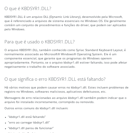
O que é KBDSYR1.DLL?
KBDSYR1.DLL é um arquivo DLL (Dynamic Link Library), desenvolvido pela Microsoft,
que é referenciado a arquivos de sistema essenciais no Windows OS. Ele geralmente
contém um conjunto de procedimentos e funções do driver, que podem ser aplicados
pelo Windows.
Para que é usado o KBDSYR1.DLL?
O arquivo KBDSYR1.DLL, também conhecido como Syriac Standard Keyboard Layout, é
normalmente associado ao Microsoft® Windows® Operating System. Ele é um
componente essencial, que garante que os programas do Windows operem
apropriadamente. Portanto, se o arquivo kbdsyr1.dll estiver faltando, isso pode afetar
negativamente o trabalho do software associado.
O que significa o erro KBDSYR1.DLL está faltando?
Há vários motivos que podem causar erros no kbdsyr1.dll. Estes incluem problemas de
registro no Windows, softwares maliciosos, aplicativos defeituosos, etc.
Mensagens de erro relacionadas ao arquivo kbdsyr1.dll também podem indicar que o
arquivo foi instalado incorretamente, corrompido ou removido.
Outros erros comuns do kbdsyr1.dll incluem:
“kbdsyr1.dll está faltando”
“erro ao carregar kbdsyr1.dll”
“kbdsyr1.dll parou de funcionar”