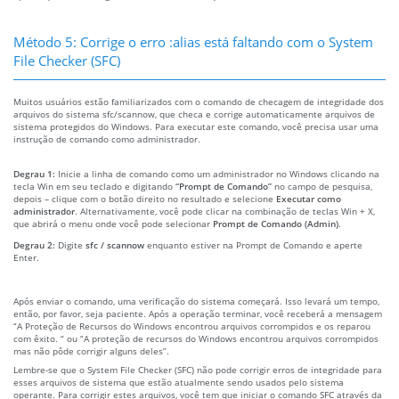
Método 5: Corrige o erro :alias está faltando com o System
File Checker (SFC)
Muitos usuários estão familiarizados com o comando de checagem de integridade dos
arquivos do sistema sfc/scannow, que checa e corrige automaticamente arquivos de
sistema protegidos do Windows. Para executar este comando, você precisa usar uma
instrução de comando como administrador.
Degrau 1:
Inicie a linha de comando como um administrador no Windows clicando na
tecla Win em seu teclado e digitando
“Prompt de Comando”
no campo de pesquisa,
depois – clique com o botão direito no resultado e selecione
Executar como
administrador
. Alternativamente, você pode clicar na combinação de teclas Win + X,
que abrirá o menu onde você pode selecionar
Prompt de Comando (Admin)
.
Degrau 2:
Digite
sfc / scannow
enquanto estiver na Prompt de Comando e aperte
Enter.
Após enviar o comando, uma verificação do sistema começará. Isso levará um tempo,
então, por favor, seja paciente. Após a operação terminar, você receberá a mensagem
“A Proteção de Recursos do Windows encontrou arquivos corrompidos e os reparou
com êxito. “ ou “A proteção de recursos do Windows encontrou arquivos corrompidos
mas não pôde corrigir alguns deles”.
Lembre-se que o System File Checker (SFC) não pode corrigir erros de integridade para
esses arquivos de sistema que estão atualmente sendo usados pelo sistema
operante. Para corrigir estes arquivos, você tem que iniciar o comando SFC através da