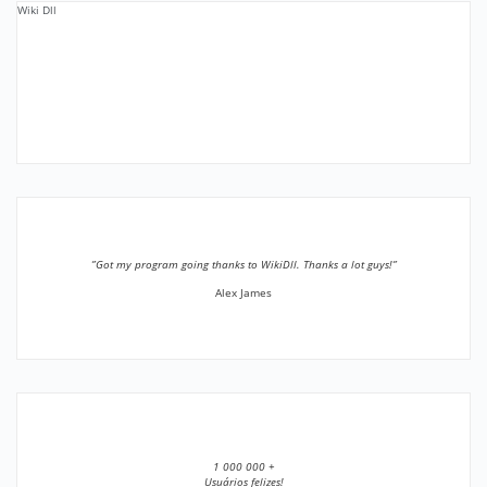
Wiki Dll
”Got my program going thanks to WikiDll. Thanks a lot guys!”
Alex James
1 000 000 +
Usuários felizes!