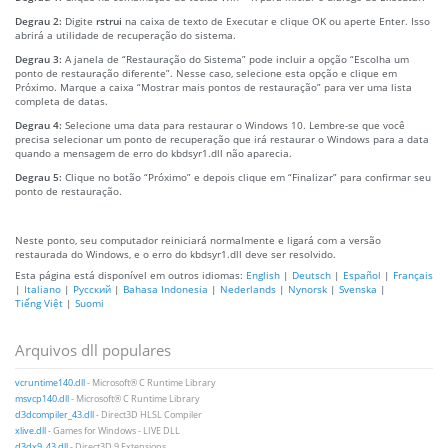
Degrau 2:
Digite
rstrui
na caixa de texto de Executar e clique OK ou aperte Enter. Isso
abrirá a utilidade de recuperação do sistema.
Degrau 3:
A janela de “Restauração do Sistema” pode incluir a opção “Escolha um
ponto de restauração diferente”. Nesse caso, selecione esta opção e clique em
Próximo. Marque a caixa “Mostrar mais pontos de restauração” para ver uma lista
completa de datas.
Degrau 4:
Selecione uma data para restaurar o Windows 10. Lembre-se que você
precisa selecionar um ponto de recuperação que irá restaurar o Windows para a data
quando a mensagem de erro do kbdsyr1.dll não aparecia.
Degrau 5:
Clique no botão “Próximo” e depois clique em “Finalizar” para confirmar seu
ponto de restauração.
Neste ponto, seu computador reiniciará normalmente e ligará com a versão
restaurada do Windows, e o erro do kbdsyr1.dll deve ser resolvido.
Esta página está disponível em outros idiomas:
English
|
Deutsch
|
Español
|
Français
|
Italiano
|
Русский
|
Bahasa Indonesia
|
Nederlands
|
Nynorsk
|
Svenska
|
Tiếng Việt
|
Suomi
Arquivos dll populares
vcruntime140.dll
- Microsoft® C Runtime Library
msvcp140.dll
- Microsoft® C Runtime Library
d3dcompiler_43.dll
- Direct3D HLSL Compiler
xlive.dll
- Games for Windows - LIVE DLL
d3dx9_43.dll
- Direct3D 9 Extensions