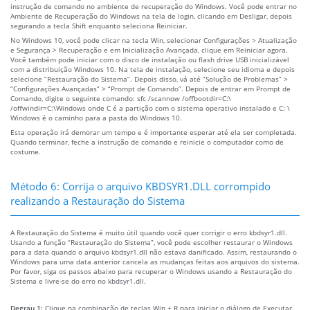
instrução de comando no ambiente de recuperação do Windows. Você pode entrar no
Ambiente de Recuperação do Windows na tela de login, clicando em Desligar, depois
segurando a tecla Shift enquanto seleciona Reiniciar.
No Windows 10, você pode clicar na tecla Win, selecionar Configurações > Atualização
e Segurança > Recuperação e em Inicialização Avançada, clique em Reiniciar agora.
Você também pode iniciar com o disco de instalação ou flash drive USB inicializável
com a distribuição Windows 10. Na tela de instalação, selecione seu idioma e depois
selecione “Restauração do Sistema”. Depois disso, vá até “Solução de Problemas” >
“Configurações Avançadas” > “Prompt de Comando”. Depois de entrar em Prompt de
Comando, digite o seguinte comando: sfc /scannow /offbootdir=C:\
/offwindir=C:\Windows onde C é a partição com o sistema operativo instalado e C: \
Windows é o caminho para a pasta do Windows 10.
Esta operação irá demorar um tempo e é importante esperar até ela ser completada.
Quando terminar, feche a instrução de comando e reinicie o computador como de
costume.
Método 6: Corrija o arquivo KBDSYR1.DLL corrompido
realizando a Restauração do Sistema
A Restauração do Sistema é muito útil quando você quer corrigir o erro kbdsyr1.dll.
Usando a função “Restauração do Sistema”, você pode escolher restaurar o Windows
para a data quando o arquivo kbdsyr1.dll não estava danificado. Assim, restaurando o
Windows para uma data anterior cancela as mudanças feitas aos arquivos do sistema.
Por favor, siga os passos abaixo para recuperar o Windows usando a Restauração do
Sistema e livre-se do erro no kbdsyr1.dll.
Degrau 1:
Clique na combinação de teclas Win + R para iniciar o diálogo de Executar.