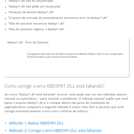
“kbdsyr1.dll não foi encontrado”
“kbdsyr1.dll não pôde ser localizado”
“Violação de Acesso kbdsyr1.dll”
“O ponto de entrada do procedimento encontrou erro no kbdsyr1.dll”
“Não foi possível encontrar kbdsyr1.dll”
“Não foi possível registar o kbdsyr1.dll”
kbdsyr1.dll - Erro do Sistema
O programa não pode ser iniciado porque está faltando kbdsyr1.dll no seu computador.
Tente reinstalá-lo para resolver esse problema.
Como corrigir o erro KBDSYR1.DLL está faltando?
Se o erro “kbdsyr1.dll está faltando” ocorrer, você pode usar um dos métodos abaixo –
manual ou automático – para resolver o problema. O método manual supõe que você
baixe o arquivo kbdsyr1.dll e o coloque dentro da pasta de instalação do
jogo/aplicativo, enquanto o segundo método é muito mais fácil e permite que você
corrige automaticamente o erro com o mínimo de esforço.
Método 1: Baixar KBDSYR1.DLL
Método 2: Corrige o erro KBDSYR1.DLL está faltando