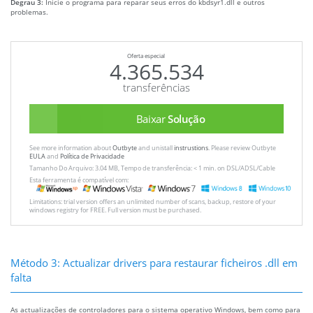
Degrau 3:
Inicie o programa para reparar seus erros do kbdsyr1.dll e outros
problemas.
Oferta especial
4.365.534
transferências
Baixar
Solução
See more information about
Outbyte
and unistall
instrustions
. Please review Outbyte
EULA
and
Política de Privacidade
Tamanho Do Arquivo: 3.04 MB, Tempo de transferência: < 1 min. on DSL/ADSL/Cable
Esta ferramenta é compatível com:
Limitations: trial version offers an unlimited number of scans, backup, restore of your
windows registry for FREE. Full version must be purchased.
Método 3: Actualizar drivers para restaurar ficheiros .dll em
falta
As actualizações de controladores para o sistema operativo Windows, bem como para