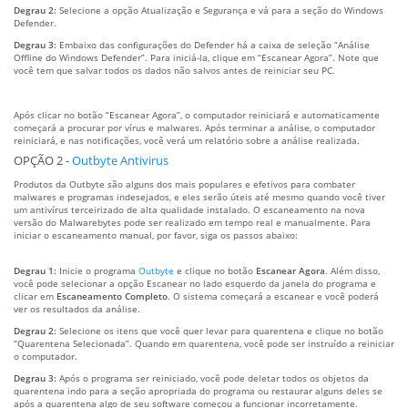
Degrau 2:
Selecione a opção Atualização e Segurança e vá para a seção do Windows
Defender.
Degrau 3:
Embaixo das configurações do Defender há a caixa de seleção “Análise
Offline do Windows Defender”. Para iniciá-la, clique em “Escanear Agora”. Note que
você tem que salvar todos os dados não salvos antes de reiniciar seu PC.
Após clicar no botão “Escanear Agora”, o computador reiniciará e automaticamente
começará a procurar por vírus e malwares. Após terminar a análise, o computador
reiniciará, e nas notificações, você verá um relatório sobre a análise realizada.
OPÇÃO 2 -
Outbyte Antivirus
Produtos da Outbyte são alguns dos mais populares e efetivos para combater
malwares e programas indesejados, e eles serão úteis até mesmo quando você tiver
um antivírus terceirizado de alta qualidade instalado. O escaneamento na nova
versão do Malwarebytes pode ser realizado em tempo real e manualmente. Para
iniciar o escaneamento manual, por favor, siga os passos abaixo:
Degrau 1:
Inicie o programa
Outbyte
e clique no botão
Escanear Agora
. Além disso,
você pode selecionar a opção Escanear no lado esquerdo da janela do programa e
clicar em
Escaneamento Completo
. O sistema começará a escanear e você poderá
ver os resultados da análise.
Degrau 2:
Selecione os itens que você quer levar para quarentena e clique no botão
“Quarentena Selecionada”. Quando em quarentena, você pode ser instruído a reiniciar
o computador.
Degrau 3:
Após o programa ser reiniciado, você pode deletar todos os objetos da
quarentena indo para a seção apropriada do programa ou restaurar alguns deles se
após a quarentena algo de seu software começou a funcionar incorretamente.