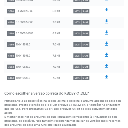
6.0 KB
6.2.9200.16384
32bit
MD5
SHA1
6.0 KB
6.1.7600.16385
32bit
MD5
SHA1
7.0 KB
6.0.6000.16386
64bit
MD5
SHA1
6.5 KB
6.0.6000.16386
32bit
MD5
SHA1
7.0 KB
10.0.14393.0
32bit
MD5
SHA1
7.5 KB
10.0.14393.0
64bit
MD5
SHA1
7.0 KB
10.0.10586.0
32bit
MD5
SHA1
7.5 KB
10.0.10586.0
64bit
MD5
SHA1
Como escolher a versão correta do KBDSYR1.DLL?
Primeiro, veja as descrições na tabela acima e escolha o arquivo adequado para seu
programa. Preste atenção se ele é um arquivo 64 ou 32-bit, e também na linguagem
que ele usa. Para programas 64-bit, use arquivos 64-bit se eles estiverem listados
acima.
É melhor escolher os arquivos dll cuja linguagem corresponde à linguagem de seu
programa, se possível. Nós também recomendamos baixar as versões mais recentes
dos arquivos dll para uma funcionalidade atualizada.