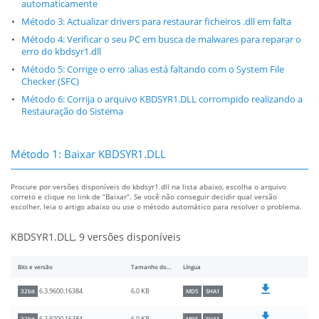
automaticamente
Método 3: Actualizar drivers para restaurar ficheiros .dll em falta
Método 4: Verificar o seu PC em busca de malwares para reparar o
erro do kbdsyr1.dll
Método 5: Corrige o erro :alias está faltando com o System File
Checker (SFC)
Método 6: Corrija o arquivo KBDSYR1.DLL corrompido realizando a
Restauração do Sistema
Método 1: Baixar KBDSYR1.DLL
Procure por versões disponíveis do kbdsyr1.dll na lista abaixo, escolha o arquivo
correto e clique no link de “Baixar”. Se você não conseguir decidir qual versão
escolher, leia o artigo abaixo ou use o método automático para resolver o problema.
KBDSYR1.DLL, 9 versões disponíveis
Bits e versão
Tamanho do arquivo
Língua
6.0 KB
6.3.9600.16384
32bit
MD5
SHA1