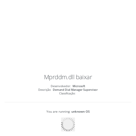
Mprddm.dll
baixar
Desenvolvedor:
Microsoft
Descrição:
Demand Dial Manager Supervisor
Classificação:
You are running:
unknown OS