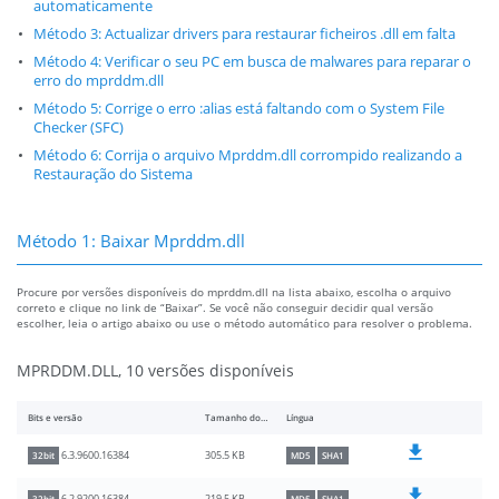
automaticamente
Método 3: Actualizar drivers para restaurar ficheiros .dll em falta
Método 4: Verificar o seu PC em busca de malwares para reparar o
erro do mprddm.dll
Método 5: Corrige o erro :alias está faltando com o System File
Checker (SFC)
Método 6: Corrija o arquivo Mprddm.dll corrompido realizando a
Restauração do Sistema
Método 1: Baixar Mprddm.dll
Procure por versões disponíveis do mprddm.dll na lista abaixo, escolha o arquivo
correto e clique no link de “Baixar”. Se você não conseguir decidir qual versão
escolher, leia o artigo abaixo ou use o método automático para resolver o problema.
MPRDDM.DLL, 10 versões disponíveis
Bits e versão
Tamanho do arquivo
Língua
305.5 KB
6.3.9600.16384
32bit
MD5
SHA1