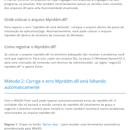
programa, se possível. Nós também recomendamos baixar as versões mais recentes
dos arquivos dll para uma funcionalidade atualizada.
Onde colocar o arquivo Mprddm.dll?
Para reparar o erro “mprddm.dll está faltando”, coloque o arquivo dentro da pasta de
instalação do aplicativo/jogo. Alternativamente, você pode colocar o arquivo
mprddm.dll dentro do diretório de sistemas do Windows.
Como registrar o Mprddm.dll?
Se colocar o arquivo mprddm.dll no diretório adequado não resolver o problema, você
terá que registrá-lo. Para isso, copie seu arquivo DLL na pasta C:\Windows\System32 e
abra uma instrução de comando com direitos de administrador. Lá, digite “regsvr32
mprddm.dll” e aperte Enter.
Método 2: Corrige o erro Mprddm.dll está faltando
automaticamente
Com o WikiDll Fixer você pode reparar automaticamente erros do mprddm.dll. A
utilidade não só baixará a versão correta do mprddm.dll totalmente de graça e
sugerirá o diretório correto para instalá-lo, como também resolverá outros problemas
relacionados ao arquivo mprddm.dll.
Degrau 1:
Clique no botão
“Baixar App. ”
para receber uma ferramenta automática,
providenciada pela WikiDll.