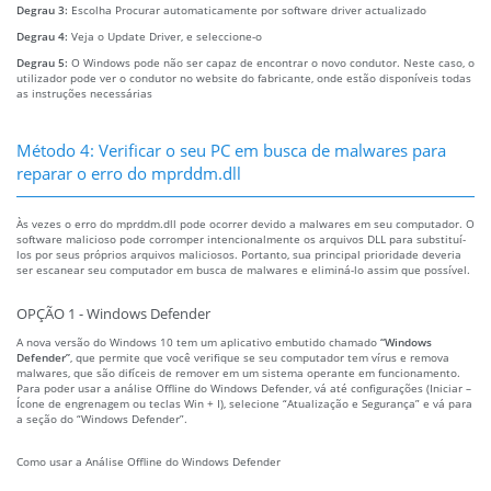
Degrau 3:
Escolha Procurar automaticamente por software driver actualizado
Degrau 4:
Veja o Update Driver, e seleccione-o
Degrau 5:
O Windows pode não ser capaz de encontrar o novo condutor. Neste caso, o
utilizador pode ver o condutor no website do fabricante, onde estão disponíveis todas
as instruções necessárias
Método 4: Verificar o seu PC em busca de malwares para
reparar o erro do mprddm.dll
Às vezes o erro do mprddm.dll pode ocorrer devido a malwares em seu computador. O
software malicioso pode corromper intencionalmente os arquivos DLL para substituí-
los por seus próprios arquivos maliciosos. Portanto, sua principal prioridade deveria
ser escanear seu computador em busca de malwares e eliminá-lo assim que possível.
OPÇÃO 1 - Windows Defender
A nova versão do Windows 10 tem um aplicativo embutido chamado
“Windows
Defender”
, que permite que você verifique se seu computador tem vírus e remova
malwares, que são difíceis de remover em um sistema operante em funcionamento.
Para poder usar a análise Offline do Windows Defender, vá até configurações (Iniciar –
Ícone de engrenagem ou teclas Win + I), selecione “Atualização e Segurança” e vá para
a seção do “Windows Defender”.
Como usar a Análise Offline do Windows Defender