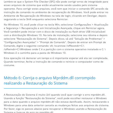
Lembre-se que o System File Checker (SFC) não pode corrigir erros de integridade para
esses arquivos de sistema que estão atualmente sendo usados pelo sistema
operante. Para corrigir estes arquivos, você tem que iniciar o comando SFC através da
instrução de comando no ambiente de recuperação do Windows. Você pode entrar no
Ambiente de Recuperação do Windows na tela de login, clicando em Desligar, depois
segurando a tecla Shift enquanto seleciona Reiniciar.
No Windows 10, você pode clicar na tecla Win, selecionar Configurações > Atualização
e Segurança > Recuperação e em Inicialização Avançada, clique em Reiniciar agora.
Você também pode iniciar com o disco de instalação ou flash drive USB inicializável
com a distribuição Windows 10. Na tela de instalação, selecione seu idioma e depois
selecione “Restauração do Sistema”. Depois disso, vá até “Solução de Problemas” >
“Configurações Avançadas” > “Prompt de Comando”. Depois de entrar em Prompt de
Comando, digite o seguinte comando: sfc /scannow /offbootdir=C:\
/offwindir=C:\Windows onde C é a partição com o sistema operativo instalado e C: \
Windows é o caminho para a pasta do Windows 10.
Esta operação irá demorar um tempo e é importante esperar até ela ser completada.
Quando terminar, feche a instrução de comando e reinicie o computador como de
costume.
Método 6: Corrija o arquivo Mprddm.dll corrompido
realizando a Restauração do Sistema
A Restauração do Sistema é muito útil quando você quer corrigir o erro mprddm.dll.
Usando a função “Restauração do Sistema”, você pode escolher restaurar o Windows
para a data quando o arquivo mprddm.dll não estava danificado. Assim, restaurando o
Windows para uma data anterior cancela as mudanças feitas aos arquivos do sistema.
Por favor, siga os passos abaixo para recuperar o Windows usando a Restauração do
Sistema e livre-se do erro no mprddm.dll.