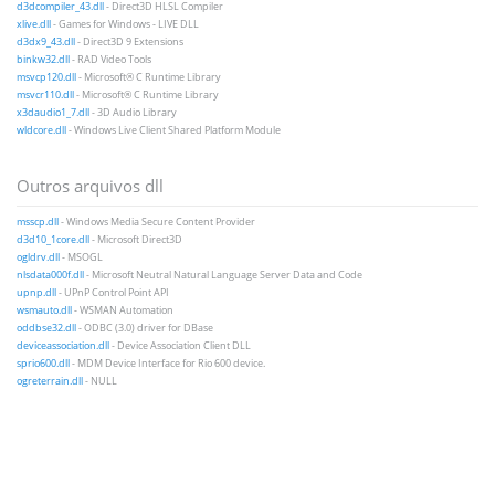
d3dcompiler_43.dll
- Direct3D HLSL Compiler
xlive.dll
- Games for Windows - LIVE DLL
d3dx9_43.dll
- Direct3D 9 Extensions
binkw32.dll
- RAD Video Tools
msvcp120.dll
- Microsoft® C Runtime Library
msvcr110.dll
- Microsoft® C Runtime Library
x3daudio1_7.dll
- 3D Audio Library
wldcore.dll
- Windows Live Client Shared Platform Module
Outros arquivos dll
msscp.dll
- Windows Media Secure Content Provider
d3d10_1core.dll
- Microsoft Direct3D
ogldrv.dll
- MSOGL
nlsdata000f.dll
- Microsoft Neutral Natural Language Server Data and Code
upnp.dll
- UPnP Control Point API
wsmauto.dll
- WSMAN Automation
oddbse32.dll
- ODBC (3.0) driver for DBase
deviceassociation.dll
- Device Association Client DLL
sprio600.dll
- MDM Device Interface for Rio 600 device.
ogreterrain.dll
- NULL