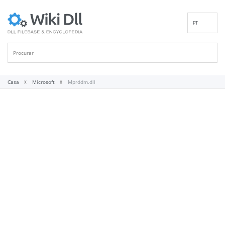
PT
EN
DE
ES
FR
Casa
Microsoft
Mprddm.dll
IT
RU
ID
NL
NN
SV
VI
FI