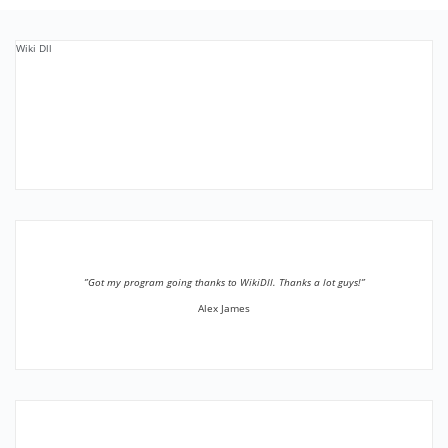
Wiki Dll
”Got my program going thanks to WikiDll. Thanks a lot guys!”
Alex James