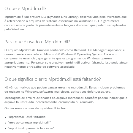
O que é Mprddm.dll?
Mprddm.dll é um arquivo DLL (Dynamic Link Library), desenvolvido pela Microsoft, que
é referenciado a arquivos de sistema essenciais no Windows OS. Ele geralmente
contém um conjunto de procedimentos e funções do driver, que podem ser aplicados
pelo Windows.
Para que é usado o Mprddm.dll?
O arquivo Mprddm.dll, também conhecido como Demand Dial Manager Supervisor, é
normalmente associado ao Microsoft® Windows® Operating System. Ele é um
componente essencial, que garante que os programas do Windows operem
apropriadamente. Portanto, se o arquivo mprddm.dll estiver faltando, isso pode afetar
negativamente o trabalho do software associado.
O que significa o erro Mprddm.dll está faltando?
Há vários motivos que podem causar erros no mprddm.dll. Estes incluem problemas
de registro no Windows, softwares maliciosos, aplicativos defeituosos, etc.
Mensagens de erro relacionadas ao arquivo mprddm.dll também podem indicar que o
arquivo foi instalado incorretamente, corrompido ou removido.
Outros erros comuns do mprddm.dll incluem:
“mprddm.dll está faltando”
“erro ao carregar mprddm.dll”
“mprddm.dll parou de funcionar”