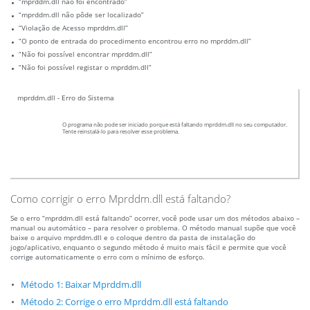
“mprddm.dll não foi encontrado”
“mprddm.dll não pôde ser localizado”
“Violação de Acesso mprddm.dll”
“O ponto de entrada do procedimento encontrou erro no mprddm.dll”
“Não foi possível encontrar mprddm.dll”
“Não foi possível registar o mprddm.dll”
mprddm.dll - Erro do Sistema
O programa não pode ser iniciado porque está faltando mprddm.dll no seu computador.
Tente reinstalá-lo para resolver esse problema.
Como corrigir o erro Mprddm.dll está faltando?
Se o erro “mprddm.dll está faltando” ocorrer, você pode usar um dos métodos abaixo –
manual ou automático – para resolver o problema. O método manual supõe que você
baixe o arquivo mprddm.dll e o coloque dentro da pasta de instalação do
jogo/aplicativo, enquanto o segundo método é muito mais fácil e permite que você
corrige automaticamente o erro com o mínimo de esforço.
Método 1: Baixar Mprddm.dll
Método 2: Corrige o erro Mprddm.dll está faltando