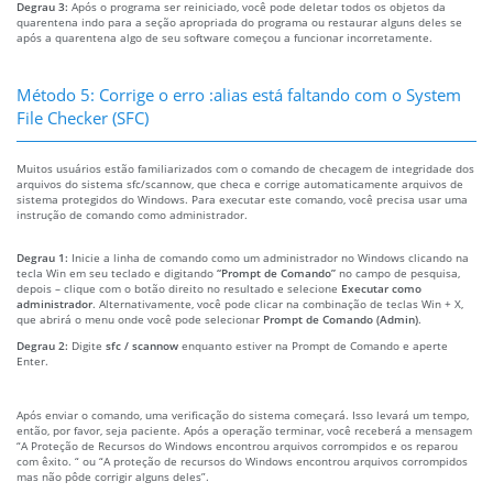
Degrau 3:
Após o programa ser reiniciado, você pode deletar todos os objetos da
quarentena indo para a seção apropriada do programa ou restaurar alguns deles se
após a quarentena algo de seu software começou a funcionar incorretamente.
Método 5: Corrige o erro :alias está faltando com o System
File Checker (SFC)
Muitos usuários estão familiarizados com o comando de checagem de integridade dos
arquivos do sistema sfc/scannow, que checa e corrige automaticamente arquivos de
sistema protegidos do Windows. Para executar este comando, você precisa usar uma
instrução de comando como administrador.
Degrau 1:
Inicie a linha de comando como um administrador no Windows clicando na
tecla Win em seu teclado e digitando
“Prompt de Comando”
no campo de pesquisa,
depois – clique com o botão direito no resultado e selecione
Executar como
administrador
. Alternativamente, você pode clicar na combinação de teclas Win + X,
que abrirá o menu onde você pode selecionar
Prompt de Comando (Admin)
.
Degrau 2:
Digite
sfc / scannow
enquanto estiver na Prompt de Comando e aperte
Enter.
Após enviar o comando, uma verificação do sistema começará. Isso levará um tempo,
então, por favor, seja paciente. Após a operação terminar, você receberá a mensagem
“A Proteção de Recursos do Windows encontrou arquivos corrompidos e os reparou
com êxito. “ ou “A proteção de recursos do Windows encontrou arquivos corrompidos
mas não pôde corrigir alguns deles”.