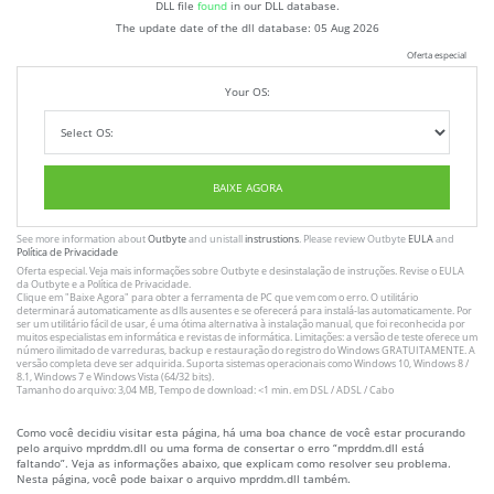
DLL file
found
in our DLL database.
The update date of the dll database:
05 Aug 2026
Oferta especial
Your OS:
BAIXE AGORA
See more information about
Outbyte
and unistall
instrustions
. Please review Outbyte
EULA
and
Política de Privacidade
Oferta especial. Veja mais informações sobre
Outbyte
e desinstalação
de instruções
. Revise o
EULA
da Outbyte e a
Política de Privacidade
.
Clique em
"Baixe Agora"
para obter a ferramenta de PC que vem com o erro. O utilitário
determinará automaticamente as dlls ausentes e se oferecerá para instalá-las automaticamente. Por
ser um utilitário fácil de usar, é uma ótima alternativa à instalação manual, que foi reconhecida por
muitos especialistas em informática e revistas de informática. Limitações: a versão de teste oferece um
número ilimitado de varreduras, backup e restauração do registro do Windows GRATUITAMENTE. A
versão completa deve ser adquirida. Suporta sistemas operacionais como Windows 10, Windows 8 /
8.1, Windows 7 e Windows Vista (64/32 bits).
Tamanho do arquivo: 3,04 MB, Tempo de download: <1 min. em DSL / ADSL / Cabo
Como você decidiu visitar esta página, há uma boa chance de você estar procurando
pelo arquivo mprddm.dll ou uma forma de consertar o erro “mprddm.dll está
faltando”. Veja as informações abaixo, que explicam como resolver seu problema.
Nesta página, você pode baixar o arquivo mprddm.dll também.