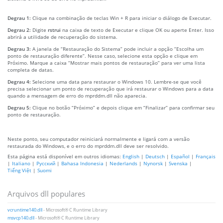
Degrau 1:
Clique na combinação de teclas Win + R para iniciar o diálogo de Executar.
Degrau 2:
Digite
rstrui
na caixa de texto de Executar e clique OK ou aperte Enter. Isso
abrirá a utilidade de recuperação do sistema.
Degrau 3:
A janela de “Restauração do Sistema” pode incluir a opção “Escolha um
ponto de restauração diferente”. Nesse caso, selecione esta opção e clique em
Próximo. Marque a caixa “Mostrar mais pontos de restauração” para ver uma lista
completa de datas.
Degrau 4:
Selecione uma data para restaurar o Windows 10. Lembre-se que você
precisa selecionar um ponto de recuperação que irá restaurar o Windows para a data
quando a mensagem de erro do mprddm.dll não aparecia.
Degrau 5:
Clique no botão “Próximo” e depois clique em “Finalizar” para confirmar seu
ponto de restauração.
Neste ponto, seu computador reiniciará normalmente e ligará com a versão
restaurada do Windows, e o erro do mprddm.dll deve ser resolvido.
Esta página está disponível em outros idiomas:
English
|
Deutsch
|
Español
|
Français
|
Italiano
|
Русский
|
Bahasa Indonesia
|
Nederlands
|
Nynorsk
|
Svenska
|
Tiếng Việt
|
Suomi
Arquivos dll populares
vcruntime140.dll
- Microsoft® C Runtime Library
msvcp140.dll
- Microsoft® C Runtime Library