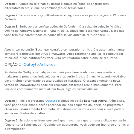
Degrau 1:
Clique na tela Win ou Iniciar e clique no ícone de engrenagem.
Alternativamente, clique na combinação de teclas Win + I.
Degrau 2:
Selecione a opção Atualização e Segurança e vá para a seção do Windows
Defender.
Degrau 3:
Embaixo das configurações do Defender há a caixa de seleção “Análise
Offline do Windows Defender”. Para iniciá-la, clique em “Escanear Agora”. Note que
você tem que salvar todos os dados não salvos antes de reiniciar seu PC.
Após clicar no botão “Escanear Agora”, o computador reiniciará e automaticamente
começará a procurar por vírus e malwares. Após terminar a análise, o computador
reiniciará, e nas notificações, você verá um relatório sobre a análise realizada.
OPÇÃO 2 -
Outbyte Antivirus
Produtos da Outbyte são alguns dos mais populares e efetivos para combater
malwares e programas indesejados, e eles serão úteis até mesmo quando você tiver
um antivírus terceirizado de alta qualidade instalado. O escaneamento na nova
versão do Malwarebytes pode ser realizado em tempo real e manualmente. Para
iniciar o escaneamento manual, por favor, siga os passos abaixo:
Degrau 1:
Inicie o programa
Outbyte
e clique no botão
Escanear Agora
. Além disso,
você pode selecionar a opção Escanear no lado esquerdo da janela do programa e
clicar em
Escaneamento Completo
. O sistema começará a escanear e você poderá
ver os resultados da análise.
Degrau 2:
Selecione os itens que você quer levar para quarentena e clique no botão
“Quarentena Selecionada”. Quando em quarentena, você pode ser instruído a reiniciar
o computador.