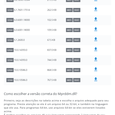
219.5 KB
6.2.9200.16384
32bit
MD5
SHA1
262.5 KB
6.1.7601.17514
32bit
MD5
SHA1
102.5 KB
6.0.6001.18000
32bit
MD5
SHA1
109.5 KB
6.0.6001.18000
64bit
MD5
SHA1
67.5 KB
5.1.2600.0
32bit
MD5
SHA1
837.0 KB
10.0.14393.0
64bit
MD5
SHA1
744.5 KB
10.0.14393.0
32bit
MD5
SHA1
868.5 KB
10.0.10586.0
64bit
MD5
SHA1
767.5 KB
10.0.10586.0
32bit
MD5
SHA1
Como escolher a versão correta do Mprddm.dll?
Primeiro, veja as descrições na tabela acima e escolha o arquivo adequado para seu
programa. Preste atenção se ele é um arquivo 64 ou 32-bit, e também na linguagem
que ele usa. Para programas 64-bit, use arquivos 64-bit se eles estiverem listados
acima.
É melhor escolher os arquivos dll cuja linguagem corresponde à linguagem de seu