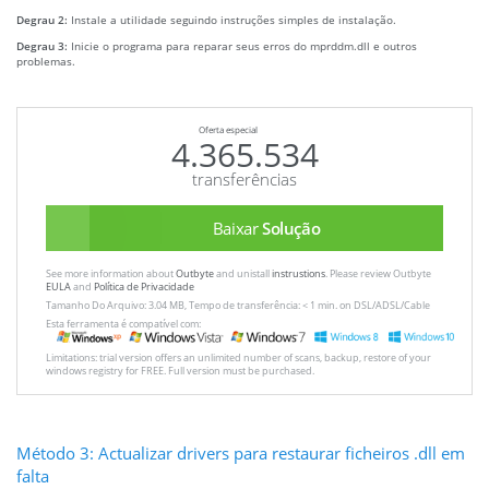
Degrau 2:
Instale a utilidade seguindo instruções simples de instalação.
Degrau 3:
Inicie o programa para reparar seus erros do mprddm.dll e outros
problemas.
Oferta especial
4.365.534
transferências
Baixar
Solução
See more information about
Outbyte
and unistall
instrustions
. Please review Outbyte
EULA
and
Política de Privacidade
Tamanho Do Arquivo: 3.04 MB, Tempo de transferência: < 1 min. on DSL/ADSL/Cable
Esta ferramenta é compatível com:
Limitations: trial version offers an unlimited number of scans, backup, restore of your
windows registry for FREE. Full version must be purchased.
Método 3: Actualizar drivers para restaurar ficheiros .dll em
falta