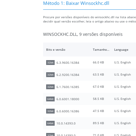
Método 1: Baixar Winsockhc.dll
Procure por versões disponíveis do winsockhc.dll na lista abaixo
decidir qual versão escolher, leia o artigo abaixo ou use o mé
WINSOCKHC.DLL, 9 versões disponíveis
Bits e versão
Tamanho do arquivo
Language
66.0 KB
U.S. English
6.3.9600.16384
32bit
63.5 KB
U.S. English
6.2.9200.16384
32bit
67.0 KB
U.S. English
6.1.7600.16385
32bit
58.5 KB
U.S. English
6.0.6001.18000
64bit
47.5 KB
U.S. English
6.0.6000.16386
32bit
89.5 KB
U.S. English
10.0.14393.0
64bit
71.0 KB
U.S. English
10.0.14393.0
32bit