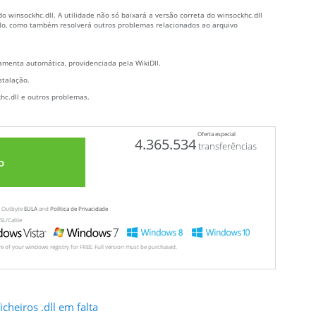
 winsockhc.dll. A utilidade não só baixará a versão correta do winsockhc.dll
lá-lo, como também resolverá outros problemas relacionados ao arquivo
menta automática, providenciada pela WikiDll.
stalação.
hc.dll e outros problemas.
Oferta especial
4.365.534
transferências
o
ew Outbyte
EULA
and
Política de Privacidade
SL/Cable
ore of your windows registry for FREE. Full version must be purchased.
cheiros .dll em falta