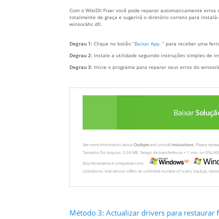
Com o WikiDll Fixer você pode reparar automaticamente erros do
totalmente de graça e sugerirá o diretório correto para insta
winsockhc.dll.
Degrau 1:
Clique no botão
“Baixar App. ”
para receber uma ferra
Degrau 2:
Instale a utilidade seguindo instruções simples de in
Degrau 3:
Inicie o programa para reparar seus erros do winsock
Baixar
Soluçã
See more information about
Outbyte
and unistall
instrustions
. Please revi
Tamanho Do Arquivo: 3.04 MB, Tempo de transferência: < 1 min. on DSL/AD
Esta ferramenta é compatível com:
Limitations: trial version offers an unlimited number of scans, backup, rest
Método 3: Actualizar drivers para restaurar fi