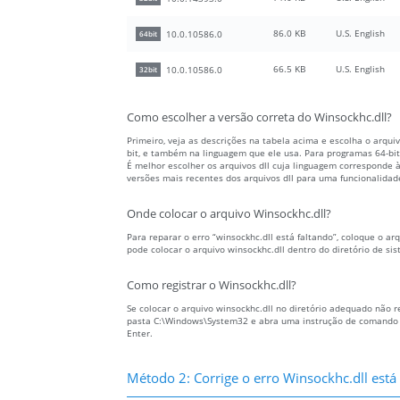
86.0 KB
U.S. English
10.0.10586.0
64bit
66.5 KB
U.S. English
10.0.10586.0
32bit
Como escolher a versão correta do Winsockhc.dll?
Primeiro, veja as descrições na tabela acima e escolha o arqu
bit, e também na linguagem que ele usa. Para programas 64-bit,
É melhor escolher os arquivos dll cuja linguagem corresponde
versões mais recentes dos arquivos dll para uma funcionalidad
Onde colocar o arquivo Winsockhc.dll?
Para reparar o erro “winsockhc.dll está faltando”, coloque o ar
pode colocar o arquivo winsockhc.dll dentro do diretório de s
Como registrar o Winsockhc.dll?
Se colocar o arquivo winsockhc.dll no diretório adequado não re
pasta C:\Windows\System32 e abra uma instrução de comando com
Enter.
Método 2: Corrige o erro Winsockhc.dll est