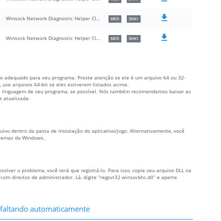
Winsock Network Diagnostic Helper Class
MD5
SHA1
Winsock Network Diagnostic Helper Class
MD5
SHA1
ivo adequado para seu programa. Preste atenção se ele é um arquivo 64 ou 32-
 use arquivos 64-bit se eles estiverem listados acima.
 à linguagem de seu programa, se possível. Nós também recomendamos baixar as
e atualizada.
quivo dentro da pasta de instalação do aplicativo/jogo. Alternativamente, você
istemas do Windows.
solver o problema, você terá que registrá-lo. Para isso, copie seu arquivo DLL na
 direitos de administrador. Lá, digite “regsvr32 winsockhc.dll” e aperte
á faltando automaticamente