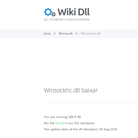
Casa
Microsoft
Winsockhc.dll
Winsockhc.dll
baixar
You are running:
OS X 10
DLL file
found
in our DLL database.
The update date of the dll database:
08 Aug 2026