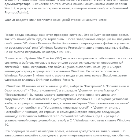
администратора
. В качестве альтернативы можно нажать комбинацию клавиш
Win + X, в результате чего откроется меню, в котором можно выбрать
Command
Prompt (Admin)
.
Шаг 2:
Введите
sfc / scannow
в командной строке и нажмите Enter.
После ввода команды начнется проверка системы. Это займет некоторое время,
так что, пожалуйста, будьте терпеливы. После завершения операции вы получите
сообщение “Windows Resource Protection нашла поврежденные файлы и успешно
их восстановила” или “Windows Resource Protection нашла поврежденные файлы,
но не смогла исправить некоторые из них”.
Помните, что System File Checker (SFC) не может исправить ошибки целостности тех
системных файлов, которые в настоящее время используются операционной
системой. Чтобы исправить эти файлы, нужно выполнить команду SFC через
командную строку в среде восстановления Windows. Вы можете попасть в
Windows Recovery Environment с экрана входа в систему, нажав Shutdown, затем
удерживая клавишу Shift при выборе Restart.
В Windows 10 можно нажать клавишу Win, выбрать "Настройки" > "Обновление и
безопасность" > "Восстановление", а в разделе "Дополнительный запуск" -
"Перезагрузка". Вы также можете загрузиться с установочного диска или
загрузочного USB-накопителя с дистрибутивом Windows 10. На экране установки
выберите предпочтительный язык, а затем выберите "Восстановление системы".
После этого перейдите в "Устранение неисправностей" > "Дополнительные
настройки" > "Командная строка". В командной строке введите следующую
команду: sfc/scannow /offbootdir=C:\ /offwindir=C:\Windows, где C - раздел с
установленной операционной системой, и C: \ Windows - это путь к папке Windows
10.
Эта операция займет некоторое время, и важно дождаться ее завершения. По
завершении закройте командную строку и перезагрузите компьютер, как обычно.