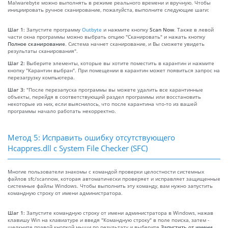
Malwarebyte можно выполнять в режиме реального времени и вручную. Чтобы
инициировать ручное сканирование, пожалуйста, выполните следующие шаги:
Шаг 1:
Запустите программу
Outbyte
и нажмите кнопку
Scan Now
. Также в левой
части окна программы можно выбрать опцию "Сканировать" и нажать кнопку
Полное сканирование
. Система начнет сканирование, и Вы сможете увидеть
результаты сканирования".
Шаг 2:
Выберите элементы, которые вы хотите поместить в карантин и нажмите
кнопку "Карантин выбран". При помещении в карантин может появиться запрос на
перезагрузку компьютера.
Шаг 3:
"После перезапуска программы вы можете удалить все карантинные
объекты, перейдя в соответствующий раздел программы или восстановить
некоторые из них, если выяснилось, что после карантина что-то из вашей
программы начало работать некорректно.
Метод 5: Исправить ошибку отсутствующего
Hcappres.dll с System File Checker (SFC)
Многие пользователи знакомы с командой проверки целостности системных
файлов sfc/scannow, которая автоматически проверяет и исправляет защищенные
системные файлы Windows. Чтобы выполнить эту команду, вам нужно запустить
командную строку от имени администратора.
Шаг 1:
Запустите командную строку от имени администратора в Windows, нажав
клавишу Win на клавиатуре и введя "Командную строку" в поле поиска, затем -
щелкните правой кнопкой мыши по результату и выберите
Запустить от имени