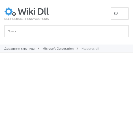
RU
EN
DE
ES
FR
Домашняя страница
Microsoft Corporation
Hcappres.dll
IT
PT
ID
NL
NN
SV
VI
FI