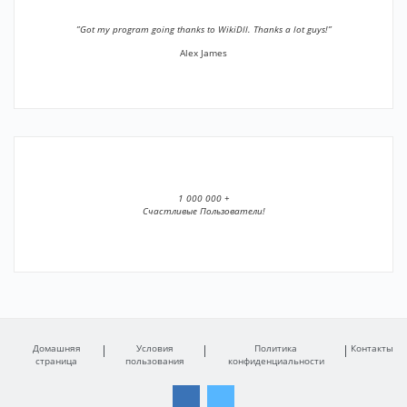
”Got my program going thanks to WikiDll. Thanks a lot guys!”
Alex James
1 000 000 +
Счастливые Пользователи!
Домашняя
Условия
Политика
Контакты
страница
пользования
конфиденциальности