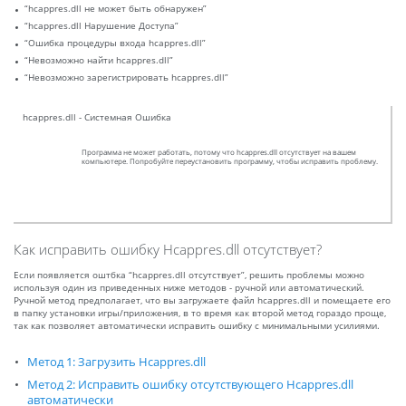
“hcappres.dll не может быть обнаружен”
“hcappres.dll Нарушение Доступа”
“Ошибка процедуры входа hcappres.dll”
“Невозможно найти hcappres.dll”
“Невозможно зарегистрировать hcappres.dll”
hcappres.dll - Системная Ошибка
Программа не может работать, потому что hcappres.dll отсутствует на вашем
компьютере. Попробуйте переустановить программу, чтобы исправить проблему.
Как исправить ошибку Hcappres.dll отсутствует?
Если появляется оштбка “hcappres.dll отсутствует”, решить проблемы можно
используя один из приведенных ниже методов - ручной или автоматический.
Ручной метод предполагает, что вы загружаете файл hcappres.dll и помещаете его
в папку установки игры/приложения, в то время как второй метод гораздо проще,
так как позволяет автоматически исправить ошибку с минимальными усилиями.
Метод 1: Загрузить Hcappres.dll
Метод 2: Исправить ошибку отсутствующего Hcappres.dll
автоматически