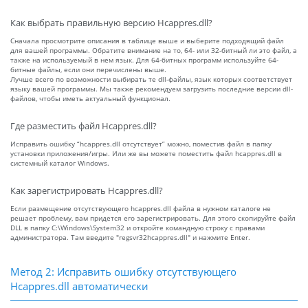
Как выбрать правильную версию Hcappres.dll?
Сначала просмотрите описания в таблице выше и выберите подходящий файл
для вашей программы. Обратите внимание на то, 64- или 32-битный ли это файл, а
также на используемый в нем язык. Для 64-битных программ используйте 64-
битные файлы, если они перечислены выше.
Лучше всего по возможности выбирать те dll-файлы, язык которых соответствует
языку вашей программы. Мы также рекомендуем загрузить последние версии dll-
файлов, чтобы иметь актуальный функционал.
Где разместить файл Hcappres.dll?
Исправить ошибку “hcappres.dll отсутствует” можно, поместив файл в папку
установки приложения/игры. Или же вы можете поместить файл hcappres.dll в
системный каталог Windows.
Как зарегистрировать Hcappres.dll?
Если размещение отсутствующего hcappres.dll файла в нужном каталоге не
решает проблему, вам придется его зарегистрировать. Для этого скопируйте файл
DLL в папку C:\Windows\System32 и откройте командную строку с правами
администратора. Там введите "regsvr32hcappres.dll" и нажмите Enter.
Метод 2: Исправить ошибку отсутствующего
Hcappres.dll автоматически