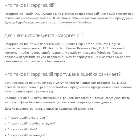
Что такое Hcappres.dll?
Hcappres.dll - файл DLL (Dynamic Link Library): разработанный_, который относится к
основным системным файлам ОС Windows. Обычно он содержит набор процедур и
функций драйвера, которые могут применяться Windows.
Для чего используется Hcappres.dll?
Hcappres.dll file, также известен как PC Health Help Center Resource Only DLL,
обычно ассоциируется с PC Health Help Center Resource Only DLL. Это важный
компонент, обеспечивающий правильную работу программ Windows. Таким
образом, отсутствие файла hcappres.dll может отрицательно сказаться на работе
связанного программного обеспечения.
Что такое Hcappres.dll пропущена ошибка означает?
Есть несколько причин, которые могут привести к ошибкам hcappres.dll. К ним
относятся проблемы с реестром Windows, вредоносное программное обеспечение,
неисправные приложения и т.д.
Сообщения об ошибках, связанные с файлом hcappres.dll, также могут указывать
на то, что файл был неправильно установлен, поврежден или удален.
Другие распространенные ошибки hcappres.dll включают:
“hcappres.dll отсутствует”
“hcappres.dll ошибка загрузки”
“hcappres.dll сбой”
“hcappres.dll не найден”