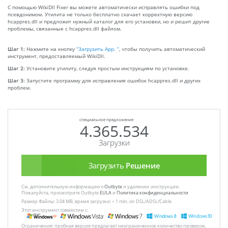
С помощью WikiDll Fixer вы можете автоматически исправлять ошибки под
псевдонимом. Утилита не только бесплатно скачает корректную версию
hcappres.dll и предложит нужный каталог для его установки, но и решит другие
проблемы, связанные с hcappres.dll файлом.
Шаг 1:
Нажмите на кнопку
“Загрузить App. ”
, чтобы получить автоматический
инструмент, предоставляемый WikiDll.
Шаг 2:
Установите утилиту, следуя простым инструкциям по установке.
Шаг 3:
Запустите программу для исправления ошибок hcappres.dll и других
проблем.
специальное предложение
4.365.534
Загрузки
Загрузить
Решение
См. дополнительную информацию о
Outbyte
и удалении :инструкции.
Пожалуйста, просмотрите Outbyte
EULA
и
Политика конфиденциальности
Размер Файлы: 3.04 MB, время загрузки: < 1 min. on DSL/ADSL/Cable
Этот инструмент совместим с:
Ограничения: пробная версия предлагает неограниченное количество проверок,