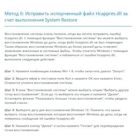
Метод 6: Исправить испорченный файл Hcappres.dll за
счет выполнения System Restore
Восстановление системы очень полезно, когда вы хотите исправить ошибку
hcappres.dll. С помощью функции "Восстановление системы" вы можете выбрать
восстановление Windows до даты, когда файл hcappres.dll не был поврежден.
Таким образом, восстановление Windows до более ранней даты отменяет
изменения, внесенные в системные файлы. Чтобы откатить Windows с помощью
функции "Восстановление системы" и избавиться от ошибки hcappres.dll,
выполните следующие действия.
Шаг 1:
Нажмите комбинацию клавиш Win + R, чтобы запустить диалог "Запуск".
Шаг 2:
Введите
rstrui
в текстовом поле Run и нажмите OK или нажмите Enter.
Откроется утилита восстановления системы.
Шаг 3:
В окне "Восстановление системы" можно выбрать опцию "Выбрать другую
точку восстановления". Если да, то выберите эту опцию и нажмите "Далее".
Установите флажок "Показывать больше точек восстановления", чтобы увидеть
полный список.
Шаг 4:
Выберите дату для восстановления Windows 10. Помните, что нужно
выбрать точку восстановления, которая восстановит Windows до даты, когда не
появилось сообщение об ошибке hcappres.dll.
Шаг 5:
Нажмите кнопку "Далее" и затем нажмите "Готово" для подтверждения
точки восстановления.