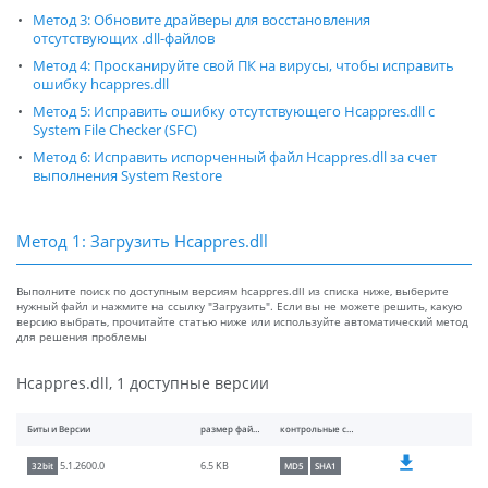
Метод 3: Обновите драйверы для восстановления
отсутствующих .dll-файлов
Метод 4: Просканируйте свой ПК на вирусы, чтобы исправить
ошибку hcappres.dll
Метод 5: Исправить ошибку отсутствующего Hcappres.dll с
System File Checker (SFC)
Метод 6: Исправить испорченный файл Hcappres.dll за счет
выполнения System Restore
Метод 1: Загрузить Hcappres.dll
Выполните поиск по доступным версиям hcappres.dll из списка ниже, выберите
нужный файл и нажмите на ссылку "Загрузить". Если вы не можете решить, какую
версию выбрать, прочитайте статью ниже или используйте автоматический метод
для решения проблемы
Hcappres.dll, 1 доступные версии
Биты и Версии
размер файлы
контрольные суммы
6.5 KB
5.1.2600.0
32bit
MD5
SHA1