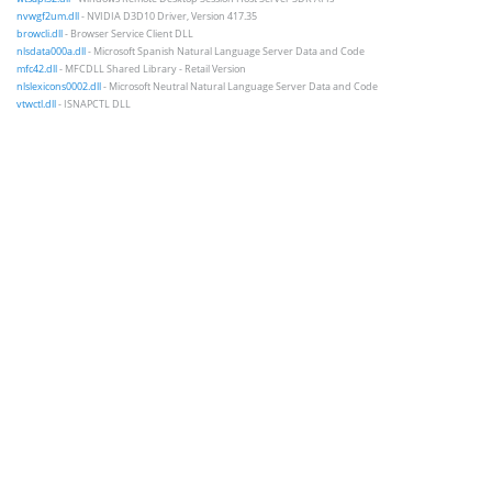
nvwgf2um.dll
- NVIDIA D3D10 Driver, Version 417.35
browcli.dll
- Browser Service Client DLL
nlsdata000a.dll
- Microsoft Spanish Natural Language Server Data and Code
mfc42.dll
- MFCDLL Shared Library - Retail Version
nlslexicons0002.dll
- Microsoft Neutral Natural Language Server Data and Code
vtwctl.dll
- ISNAPCTL DLL