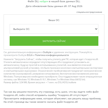
Файл DLL
найден
в нашей базе данных DLL.
Дата обновления базы данных dll:
07 Aug 2026
специальное предложение
Ваша ОС:
ЗАГРУЗИТЬ СЕЙЧАС
См. дополнительную информацию о
Outbyte
и удалении :инструкции. Пожалуйста,
просмотрите Outbyte
EULA
и
Политика конфиденциальности
Нажмите
"Загрузить Сейчас"
, чтобы получить утилиту для ПК, которая идет с hcappres.dll.
Утилита автоматически определит отсутствующие dll и предложит установить их
автоматически. Будучи простой в использовании утилитой, она является отличной
альтернативой ручной установке, что было признано многими компьютерными экспертами
и компьютерными журналами. Ограничения: пробная версия предлагает неограниченное
количество сканирований, резервное копирование, бесплатное восстановление реестра
Windows. Полную версию необходимо приобрести. Она поддерживает такие операционные
системы, как Windows 10, Windows 8 / 8.1, Windows 7 и Windows Vista (64/32 bit).
Размер файла: 3,04 Мб, Время загрузки: < 1 мин. на DSL/ADSL/кабеле
Так как вы решили посетить эту страницу, есть шанс, что вы ищете либо файл
hcappres.dll, либо способ исправить ошибку “hcappres.dll отсутствует”.
Просмотрите информацию ниже, которая объясняет, как решить вашу проблему.
На этой странице вы также можете скачать файл hcappres.dll