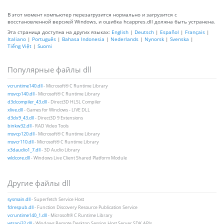
В этот момент компьютер перезагрузится нормально и загрузится с
восстановленной версией Windows, и ошибка hcappres.dll должна быть устранена.
Эта страница доступна на других языках:
English
|
Deutsch
|
Español
|
Français
|
Italiano
|
Português
|
Bahasa Indonesia
|
Nederlands
|
Nynorsk
|
Svenska
|
Tiếng Việt
|
Suomi
Популярные файлы dll
vcruntime140.dll
- Microsoft® C Runtime Library
msvcp140.dll
- Microsoft® C Runtime Library
d3dcompiler_43.dll
- Direct3D HLSL Compiler
xlive.dll
- Games for Windows - LIVE DLL
d3dx9_43.dll
- Direct3D 9 Extensions
binkw32.dll
- RAD Video Tools
msvcp120.dll
- Microsoft® C Runtime Library
msvcr110.dll
- Microsoft® C Runtime Library
x3daudio1_7.dll
- 3D Audio Library
wldcore.dll
- Windows Live Client Shared Platform Module
Другие файлы dll
sysmain.dll
- Superfetch Service Host
fdrespub.dll
- Function Discovery Resource Publication Service
vcruntime140_1.dll
- Microsoft® C Runtime Library
wtsapi32.dll
- Windows Remote Desktop Session Host Server SDK APIs