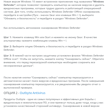
Новая версия Windows 10 имеет встроенное приложение под названием
"Windows
Defender"
, которое позволяет проверять компьютер на наличие вирусов и удалять
вредоносные программы, которые трудно удалить в работающей операционной
системе. Для того, чтобы использовать Windows Defender Offline сканирование,
перейдите в настройки (Пуск - значок Gear или клавиша Win + I), выберите
"Обновить и безопасность" и перейдите в раздел "Windows Defender".
Как использовать автономное сканирование Windows Defender
Шаг 1:
Нажмите клавишу Win или Start и нажмите на иконку Gear. В качестве
альтернативы нажмите комбинацию клавиш Win + I.
Шаг 2:
Выберите опцию Обновить и безопасность и перейдите в раздел Windows
Defender.
Шаг 3:
В нижней части настроек защитника установлен флажок "Windows Defender
Offline scan". Чтобы ее запустить, нажмите кнопку "Сканировать сейчас". Обратите
внимание, что перед перезагрузкой компьютера необходимо сохранить все
несохраненные данные".
После нажатия кнопки "Сканировать сейчас" компьютер перезагрузится и
автоматически начнет поиск вирусов и вредоносных программ. После завершения
сканирования компьютер перезагрузится, и в уведомлениях Вы увидите отчет о
выполненной проверке.
ОПЦИЯ 2 -
Outbyte Antivirus
Продукты Outbyte - одни из самых популярных и эффективных для борьбы с
вредоносным и нежелательным ПО, и они принесут пользу даже тогда, когда у вас
установлен качественный сторонний антивирус. Сканирование в новой версии