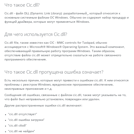
Что такое Cic.dll?
Cic.dll - файл DLL (Dynamic Link Library): разработанный_, который относится к
основным системным файлам ОС Windows. Обычно он содержит набор процедур и
функций драйвера, которые могут применяться Windows.
Для чего используется Cic.dll?
Cic.dll file, также известен как CIC - MMC controls for Taskpad, обычно
ассоциируется с Microsoft® Windows® Operating System. Это важный компонент,
обеспечивающий правильную работу программ Windows. Таким образом,
отсутствие файла cic.dll может отрицательно сказаться на работе связанного
программного обеспечения.
Что такое Cic.dll пропущена ошибка означает?
Есть несколько причин, которые могут привести к ошибкам cic.dll. К ним относятся
проблемы с реестром Windows, вредоносное программное обеспечение,
неисправные приложения и т.д.
Сообщения об ошибках, связанные с файлом cic.dll, также могут указывать на то,
что файл был неправильно установлен, поврежден или удален.
Другие распространенные ошибки cic.dll включают:
“cic.dll отсутствует”
“cic.dll ошибка загрузки”
“cic.dll сбой”
“cic.dll не найден”