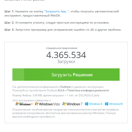
Шаг 1:
Нажмите на кнопку
“Загрузить App. ”
, чтобы получить автоматический
инструмент, предоставляемый WikiDll.
Шаг 2:
Установите утилиту, следуя простым инструкциям по установке.
Шаг 3:
Запустите программу для исправления ошибок cic.dll и других проблем.
специальное предложение
4.365.534
Загрузки
Загрузить
Решение
См. дополнительную информацию о
Outbyte
и удалении :инструкции.
Пожалуйста, просмотрите Outbyte
EULA
и
Политика конфиденциальности
Размер Файлы: 3.04 MB, время загрузки: < 1 min. on DSL/ADSL/Cable
Этот инструмент совместим с:
Ограничения: пробная версия предлагает неограниченное количество проверок,
резервное копирование, бесплатное восстановление реестра Windows. Полную
версию необходимо приобрести.