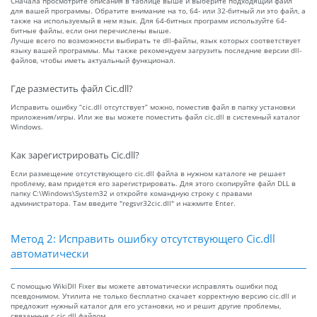
Сначала просмотрите описания в таблице выше и выберите подходящий файл
для вашей программы. Обратите внимание на то, 64- или 32-битный ли это файл, а
также на используемый в нем язык. Для 64-битных программ используйте 64-
битные файлы, если они перечислены выше.
Лучше всего по возможности выбирать те dll-файлы, язык которых соответствует
языку вашей программы. Мы также рекомендуем загрузить последние версии dll-
файлов, чтобы иметь актуальный функционал.
Где разместить файл Cic.dll?
Исправить ошибку “cic.dll отсутствует” можно, поместив файл в папку установки
приложения/игры. Или же вы можете поместить файл cic.dll в системный каталог
Windows.
Как зарегистрировать Cic.dll?
Если размещение отсутствующего cic.dll файла в нужном каталоге не решает
проблему, вам придется его зарегистрировать. Для этого скопируйте файл DLL в
папку C:\Windows\System32 и откройте командную строку с правами
администратора. Там введите "regsvr32cic.dll" и нажмите Enter.
Метод 2: Исправить ошибку отсутствующего Cic.dll
автоматически
С помощью WikiDll Fixer вы можете автоматически исправлять ошибки под
псевдонимом. Утилита не только бесплатно скачает корректную версию cic.dll и
предложит нужный каталог для его установки, но и решит другие проблемы,
связанные с cic.dll файлом.