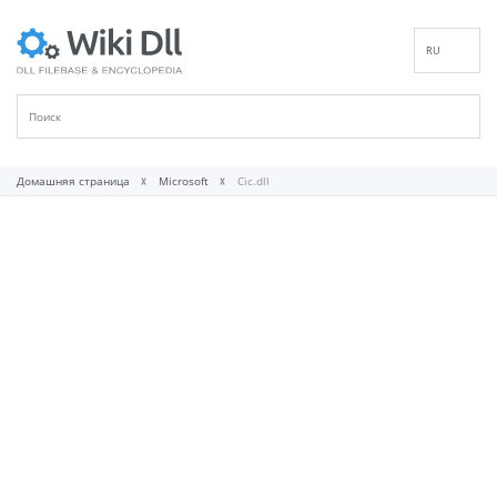
RU
EN
DE
ES
FR
Домашняя страница
Microsoft
Cic.dll
IT
PT
ID
NL
NN
SV
VI
FI