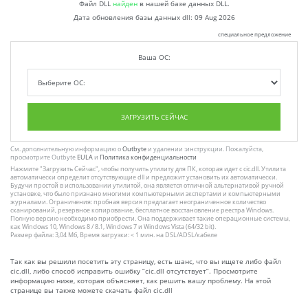
Файл DLL
найден
в нашей базе данных DLL.
Дата обновления базы данных dll:
09 Aug 2026
специальное предложение
Ваша ОС:
ЗАГРУЗИТЬ СЕЙЧАС
См. дополнительную информацию о
Outbyte
и удалении :инструкции. Пожалуйста,
просмотрите Outbyte
EULA
и
Политика конфиденциальности
Нажмите
"Загрузить Сейчас"
, чтобы получить утилиту для ПК, которая идет с cic.dll. Утилита
автоматически определит отсутствующие dll и предложит установить их автоматически.
Будучи простой в использовании утилитой, она является отличной альтернативой ручной
установке, что было признано многими компьютерными экспертами и компьютерными
журналами. Ограничения: пробная версия предлагает неограниченное количество
сканирований, резервное копирование, бесплатное восстановление реестра Windows.
Полную версию необходимо приобрести. Она поддерживает такие операционные системы,
как Windows 10, Windows 8 / 8.1, Windows 7 и Windows Vista (64/32 bit).
Размер файла: 3,04 Мб, Время загрузки: < 1 мин. на DSL/ADSL/кабеле
Так как вы решили посетить эту страницу, есть шанс, что вы ищете либо файл
cic.dll, либо способ исправить ошибку “cic.dll отсутствует”. Просмотрите
информацию ниже, которая объясняет, как решить вашу проблему. На этой
странице вы также можете скачать файл cic.dll