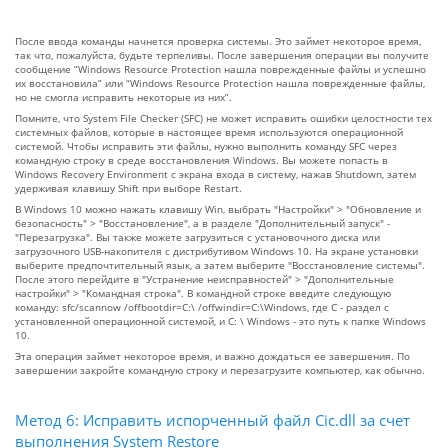
После ввода команды начнется проверка системы. Это займет некоторое время,
так что, пожалуйста, будьте терпеливы. После завершения операции вы получите
сообщение “Windows Resource Protection нашла поврежденные файлы и успешно
их восстановила” или “Windows Resource Protection нашла поврежденные файлы,
но не смогла исправить некоторые из них”.
Помните, что System File Checker (SFC) не может исправить ошибки целостности тех
системных файлов, которые в настоящее время используются операционной
системой. Чтобы исправить эти файлы, нужно выполнить команду SFC через
командную строку в среде восстановления Windows. Вы можете попасть в
Windows Recovery Environment с экрана входа в систему, нажав Shutdown, затем
удерживая клавишу Shift при выборе Restart.
В Windows 10 можно нажать клавишу Win, выбрать "Настройки" > "Обновление и
безопасность" > "Восстановление", а в разделе "Дополнительный запуск" -
"Перезагрузка". Вы также можете загрузиться с установочного диска или
загрузочного USB-накопителя с дистрибутивом Windows 10. На экране установки
выберите предпочтительный язык, а затем выберите "Восстановление системы".
После этого перейдите в "Устранение неисправностей" > "Дополнительные
настройки" > "Командная строка". В командной строке введите следующую
команду: sfc/scannow /offbootdir=C:\ /offwindir=C:\Windows, где C - раздел с
установленной операционной системой, и C: \ Windows - это путь к папке Windows
10.
Эта операция займет некоторое время, и важно дождаться ее завершения. По
завершении закройте командную строку и перезагрузите компьютер, как обычно.
Метод 6: Исправить испорченный файл Cic.dll за счет
выполнения System Restore