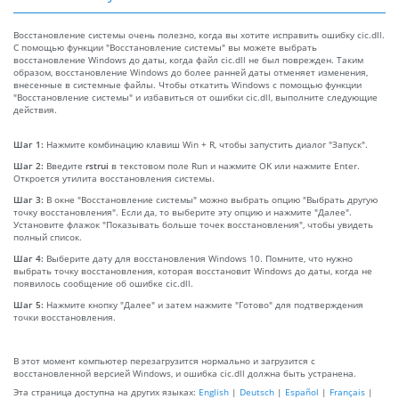
Восстановление системы очень полезно, когда вы хотите исправить ошибку cic.dll.
С помощью функции "Восстановление системы" вы можете выбрать
восстановление Windows до даты, когда файл cic.dll не был поврежден. Таким
образом, восстановление Windows до более ранней даты отменяет изменения,
внесенные в системные файлы. Чтобы откатить Windows с помощью функции
"Восстановление системы" и избавиться от ошибки cic.dll, выполните следующие
действия.
Шаг 1:
Нажмите комбинацию клавиш Win + R, чтобы запустить диалог "Запуск".
Шаг 2:
Введите
rstrui
в текстовом поле Run и нажмите OK или нажмите Enter.
Откроется утилита восстановления системы.
Шаг 3:
В окне "Восстановление системы" можно выбрать опцию "Выбрать другую
точку восстановления". Если да, то выберите эту опцию и нажмите "Далее".
Установите флажок "Показывать больше точек восстановления", чтобы увидеть
полный список.
Шаг 4:
Выберите дату для восстановления Windows 10. Помните, что нужно
выбрать точку восстановления, которая восстановит Windows до даты, когда не
появилось сообщение об ошибке cic.dll.
Шаг 5:
Нажмите кнопку "Далее" и затем нажмите "Готово" для подтверждения
точки восстановления.
В этот момент компьютер перезагрузится нормально и загрузится с
восстановленной версией Windows, и ошибка cic.dll должна быть устранена.
Эта страница доступна на других языках:
English
|
Deutsch
|
Español
|
Français
|