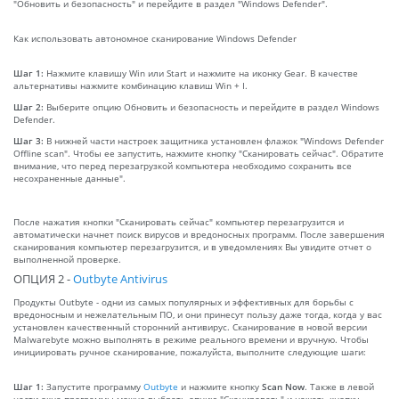
"Обновить и безопасность" и перейдите в раздел "Windows Defender".
Как использовать автономное сканирование Windows Defender
Шаг 1:
Нажмите клавишу Win или Start и нажмите на иконку Gear. В качестве
альтернативы нажмите комбинацию клавиш Win + I.
Шаг 2:
Выберите опцию Обновить и безопасность и перейдите в раздел Windows
Defender.
Шаг 3:
В нижней части настроек защитника установлен флажок "Windows Defender
Offline scan". Чтобы ее запустить, нажмите кнопку "Сканировать сейчас". Обратите
внимание, что перед перезагрузкой компьютера необходимо сохранить все
несохраненные данные".
После нажатия кнопки "Сканировать сейчас" компьютер перезагрузится и
автоматически начнет поиск вирусов и вредоносных программ. После завершения
сканирования компьютер перезагрузится, и в уведомлениях Вы увидите отчет о
выполненной проверке.
ОПЦИЯ 2 -
Outbyte Antivirus
Продукты Outbyte - одни из самых популярных и эффективных для борьбы с
вредоносным и нежелательным ПО, и они принесут пользу даже тогда, когда у вас
установлен качественный сторонний антивирус. Сканирование в новой версии
Malwarebyte можно выполнять в режиме реального времени и вручную. Чтобы
инициировать ручное сканирование, пожалуйста, выполните следующие шаги:
Шаг 1:
Запустите программу
Outbyte
и нажмите кнопку
Scan Now
. Также в левой
части окна программы можно выбрать опцию "Сканировать" и нажать кнопку