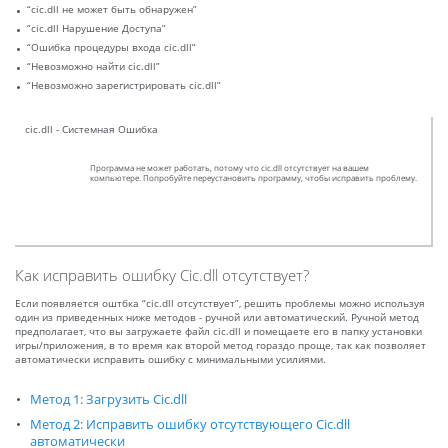
“cic.dll не может быть обнаружен”
“cic.dll Нарушение Доступа”
“Ошибка процедуры входа cic.dll”
“Невозможно найти cic.dll”
“Невозможно зарегистрировать cic.dll”
cic.dll - Системная Ошибка
Программа не может работать, потому что cic.dll отсутствует на вашем
компьютере. Попробуйте переустановить программу, чтобы исправить проблему.
Как исправить ошибку Cic.dll отсутствует?
Если появляется оштбка “cic.dll отсутствует”, решить проблемы можно используя
один из приведенных ниже методов - ручной или автоматический. Ручной метод
предполагает, что вы загружаете файл cic.dll и помещаете его в папку установки
игры/приложения, в то время как второй метод гораздо проще, так как позволяет
автоматически исправить ошибку с минимальными усилиями.
Метод 1: Загрузить Cic.dll
Метод 2: Исправить ошибку отсутствующего Cic.dll
автоматически