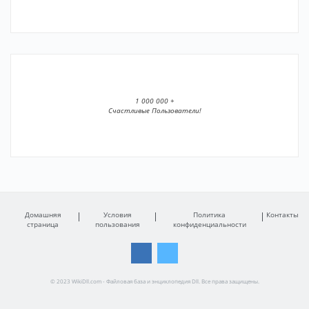
1 000 000 +
Счастливые Пользователи!
Домашняя
Условия
Политика
Контакты
страница
пользования
конфиденциальности
© 2023 WikiDll.com - Файловая база и энциклопедия Dll. Все права защищены.