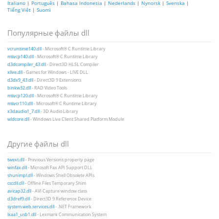
Italiano
|
Português
|
Bahasa Indonesia
|
Nederlands
|
Nynorsk
|
Svenska
|
Tiếng Việt
|
Suomi
Популярные файлы dll
vcruntime140.dll
- Microsoft® C Runtime Library
msvcp140.dll
- Microsoft® C Runtime Library
d3dcompiler_43.dll
- Direct3D HLSL Compiler
xlive.dll
- Games for Windows - LIVE DLL
d3dx9_43.dll
- Direct3D 9 Extensions
binkw32.dll
- RAD Video Tools
msvcp120.dll
- Microsoft® C Runtime Library
msvcr110.dll
- Microsoft® C Runtime Library
x3daudio1_7.dll
- 3D Audio Library
wldcore.dll
- Windows Live Client Shared Platform Module
Другие файлы dll
twext.dll
- Previous Versions property page
winfax.dll
- Microsoft Fax API Support DLL
shunimpl.dll
- Windows Shell Obsolete APIs
cscdll.dll
- Offline Files Temporary Shim
avicap32.dll
- AVI Capture window class
d3dref9.dll
- Direct3D 9 Reference Device
system.web.services.dll
- .NET Framework
lxaa1_usb1.dll
- Lexmark Communication System