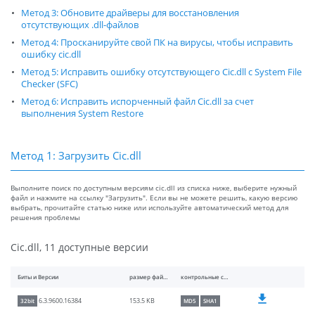
Метод 3: Обновите драйверы для восстановления
отсутствующих .dll-файлов
Метод 4: Просканируйте свой ПК на вирусы, чтобы исправить
ошибку cic.dll
Метод 5: Исправить ошибку отсутствующего Cic.dll с System File
Checker (SFC)
Метод 6: Исправить испорченный файл Cic.dll за счет
выполнения System Restore
Метод 1: Загрузить Cic.dll
Выполните поиск по доступным версиям cic.dll из списка ниже, выберите нужный
файл и нажмите на ссылку "Загрузить". Если вы не можете решить, какую версию
выбрать, прочитайте статью ниже или используйте автоматический метод для
решения проблемы
Cic.dll, 11 доступные версии
Биты и Версии
размер файлы
контрольные суммы
153.5 KB
6.3.9600.16384
32bit
MD5
SHA1