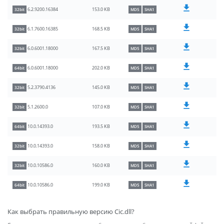
153.0 KB
6.2.9200.16384
32bit
MD5
SHA1
168.5 KB
6.1.7600.16385
32bit
MD5
SHA1
167.5 KB
6.0.6001.18000
32bit
MD5
SHA1
202.0 KB
6.0.6001.18000
64bit
MD5
SHA1
145.0 KB
5.2.3790.4136
32bit
MD5
SHA1
107.0 KB
5.1.2600.0
32bit
MD5
SHA1
193.5 KB
10.0.14393.0
64bit
MD5
SHA1
158.0 KB
10.0.14393.0
32bit
MD5
SHA1
160.0 KB
10.0.10586.0
32bit
MD5
SHA1
199.0 KB
10.0.10586.0
64bit
MD5
SHA1
Как выбрать правильную версию Cic.dll?