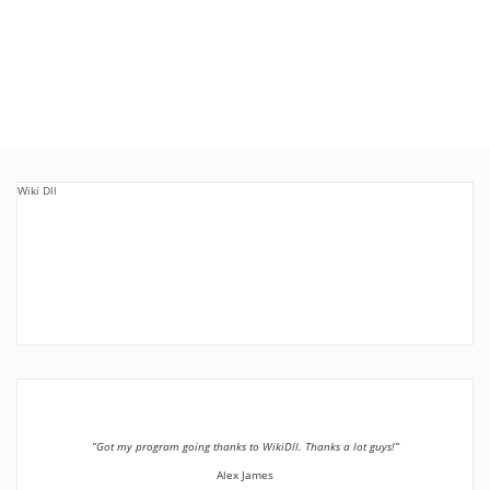
Wiki Dll
”Got my program going thanks to WikiDll. Thanks a lot guys!”
Alex James