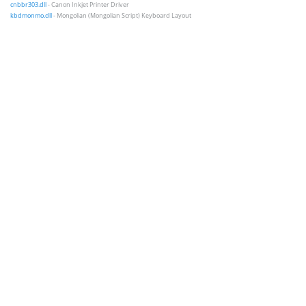
cnbbr303.dll
- Canon Inkjet Printer Driver
kbdmonmo.dll
- Mongolian (Mongolian Script) Keyboard Layout