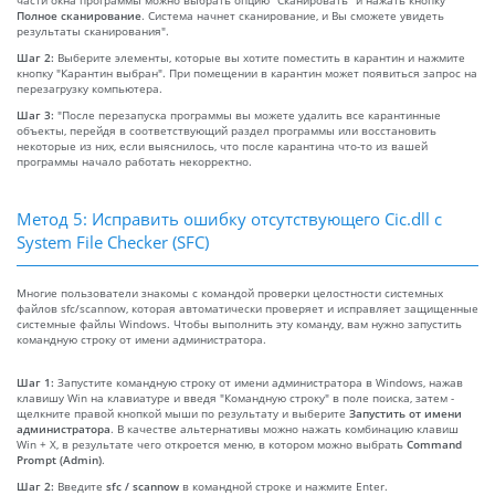
Полное сканирование
. Система начнет сканирование, и Вы сможете увидеть
результаты сканирования".
Шаг 2:
Выберите элементы, которые вы хотите поместить в карантин и нажмите
кнопку "Карантин выбран". При помещении в карантин может появиться запрос на
перезагрузку компьютера.
Шаг 3:
"После перезапуска программы вы можете удалить все карантинные
объекты, перейдя в соответствующий раздел программы или восстановить
некоторые из них, если выяснилось, что после карантина что-то из вашей
программы начало работать некорректно.
Метод 5: Исправить ошибку отсутствующего Cic.dll с
System File Checker (SFC)
Многие пользователи знакомы с командой проверки целостности системных
файлов sfc/scannow, которая автоматически проверяет и исправляет защищенные
системные файлы Windows. Чтобы выполнить эту команду, вам нужно запустить
командную строку от имени администратора.
Шаг 1:
Запустите командную строку от имени администратора в Windows, нажав
клавишу Win на клавиатуре и введя "Командную строку" в поле поиска, затем -
щелкните правой кнопкой мыши по результату и выберите
Запустить от имени
администратора
. В качестве альтернативы можно нажать комбинацию клавиш
Win + X, в результате чего откроется меню, в котором можно выбрать
Command
Prompt (Admin)
.
Шаг 2:
Введите
sfc / scannow
в командной строке и нажмите Enter.