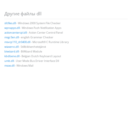
Другие файлы dll
sfcfiles.dll
- Windows 2000 System File Checker
wpnapps.dll
- Windows Push Notification Apps
actioncentercpl.dll
- Action Center Control Panel
msgr3en.dll
- english Grammar Checker
msvcp110_clr0400.dll
- Microsoft® C Runtime Library
wiaservc.dll
- Stillbildsenhetstjänst
btwizard.dll
- BtWizard Module
kbdbene.dll
- Belgian Dutch Keyboard Layout
umb.dll
- User Mode Bus Driver Interface Dll
msoe.dll
- Windows Mail