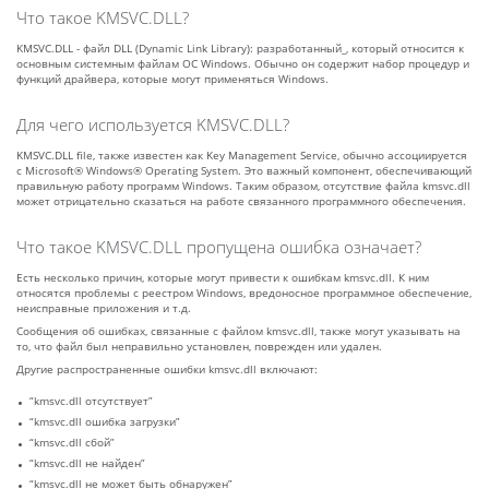
Что такое KMSVC.DLL?
KMSVC.DLL - файл DLL (Dynamic Link Library): разработанный_, который относится к
основным системным файлам ОС Windows. Обычно он содержит набор процедур и
функций драйвера, которые могут применяться Windows.
Для чего используется KMSVC.DLL?
KMSVC.DLL file, также известен как Key Management Service, обычно ассоциируется
с Microsoft® Windows® Operating System. Это важный компонент, обеспечивающий
правильную работу программ Windows. Таким образом, отсутствие файла kmsvc.dll
может отрицательно сказаться на работе связанного программного обеспечения.
Что такое KMSVC.DLL пропущена ошибка означает?
Есть несколько причин, которые могут привести к ошибкам kmsvc.dll. К ним
относятся проблемы с реестром Windows, вредоносное программное обеспечение,
неисправные приложения и т.д.
Сообщения об ошибках, связанные с файлом kmsvc.dll, также могут указывать на
то, что файл был неправильно установлен, поврежден или удален.
Другие распространенные ошибки kmsvc.dll включают:
“kmsvc.dll отсутствует”
“kmsvc.dll ошибка загрузки”
“kmsvc.dll сбой”
“kmsvc.dll не найден”
“kmsvc.dll не может быть обнаружен”