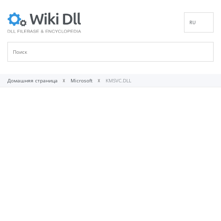
RU
EN
DE
ES
FR
Домашняя страница
Microsoft
KMSVC.DLL
IT
PT
ID
NL
NN
SV
VI
FI