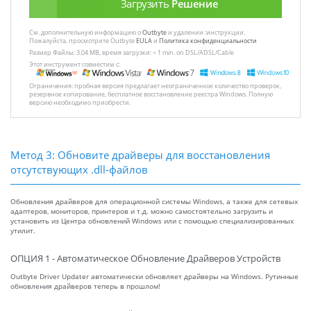
Загрузить
Решение
См. дополнительную информацию о
Outbyte
и удалении :инструкции.
Пожалуйста, просмотрите Outbyte
EULA
и
Политика конфиденциальности
Размер Файлы: 3.04 MB, время загрузки: < 1 min. on DSL/ADSL/Cable
Этот инструмент совместим с:
Ограничения: пробная версия предлагает неограниченное количество проверок,
резервное копирование, бесплатное восстановление реестра Windows. Полную
версию необходимо приобрести.
Метод 3: Обновите драйверы для восстановления
отсутствующих .dll-файлов
Обновления драйверов для операционной системы Windows, а также для сетевых
адаптеров, мониторов, принтеров и т.д. можно самостоятельно загрузить и
установить из Центра обновлений Windows или с помощью специализированных
утилит.
ОПЦИЯ 1 - Автоматическое Обновление Драйверов Устройств
Outbyte Driver Updater автоматически обновляет драйверы на Windows. Рутинные
обновления драйверов теперь в прошлом!