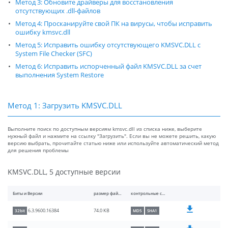
Метод 3: Обновите драйверы для восстановления
отсутствующих .dll-файлов
Метод 4: Просканируйте свой ПК на вирусы, чтобы исправить
ошибку kmsvc.dll
Метод 5: Исправить ошибку отсутствующего KMSVC.DLL с
System File Checker (SFC)
Метод 6: Исправить испорченный файл KMSVC.DLL за счет
выполнения System Restore
Метод 1: Загрузить KMSVC.DLL
Выполните поиск по доступным версиям kmsvc.dll из списка ниже, выберите
нужный файл и нажмите на ссылку "Загрузить". Если вы не можете решить, какую
версию выбрать, прочитайте статью ниже или используйте автоматический метод
для решения проблемы
KMSVC.DLL, 5 доступные версии
Биты и Версии
размер файлы
контрольные суммы
74.0 KB
6.3.9600.16384
32bit
MD5
SHA1