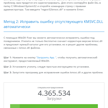
проблему, вам придется его зарегистрировать. Для этого скопируйте файл DLL в
папку C:\Windows\System32 и откройте командную строку с правами
администратора. Там введите "regsvr32kmsvc.dll" и нажмите Enter.
Метод 2: Исправить ошибку отсутствующего KMSVC.DLL
автоматически
С помощью WikiDll Fixer вы можете автоматически исправлять ошибки под
псевдонимом. Утилита не только бесплатно скачает корректную версию kmsvc.dll
и предложит нужный каталог для его установки, но и решит другие проблемы,
связанные с kmsvc.dll файлом.
Шаг 1:
Нажмите на кнопку
“Загрузить App. ”
, чтобы получить автоматический
инструмент, предоставляемый WikiDll.
Шаг 2:
Установите утилиту, следуя простым инструкциям по установке.
Шаг 3:
Запустите программу для исправления ошибок kmsvc.dll и других проблем.
специальное предложение
4.365.534
Загрузки