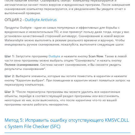
После нажатия кнопки "Сканировать сейчас" компьютер перезагрузится и
автоматически начнет поиск вирусов и вредоносных программ. После завершения
сканирования компьютер перезагрузится, и в уведомлениях Вы увидите отчет о
выполненной проверке.
ОПЦИЯ 2 -
Outbyte Antivirus
Продукты Outbyte - одни из самых популярных и эффективных для борьбы с
вредоносным и нежелательным ПО, и они принесут пользу даже тогда, когда у вас
установлен качественный сторонний антивирус. Сканирование в новой версии
Malwarebyte можно выполнять в режиме реального времени и вручную. Чтобы
инициировать ручное сканирование, пожалуйста, выполните следующие шаги:
Шаг 1:
Запустите программу
Outbyte
и нажмите кнопку
Scan Now
. Также в левой
части окна программы можно выбрать опцию "Сканировать" и нажать кнопку
Полное сканирование
. Система начнет сканирование, и Вы сможете увидеть
результаты сканирования".
Шаг 2:
Выберите элементы, которые вы хотите поместить в карантин и нажмите
кнопку "Карантин выбран". При помещении в карантин может появиться запрос на
перезагрузку компьютера.
Шаг 3:
"После перезапуска программы вы можете удалить все карантинные
объекты, перейдя в соответствующий раздел программы или восстановить
некоторые из них, если выяснилось, что после карантина что-то из вашей
программы начало работать некорректно.
Метод 5: Исправить ошибку отсутствующего KMSVC.DLL
с System File Checker (SFC)