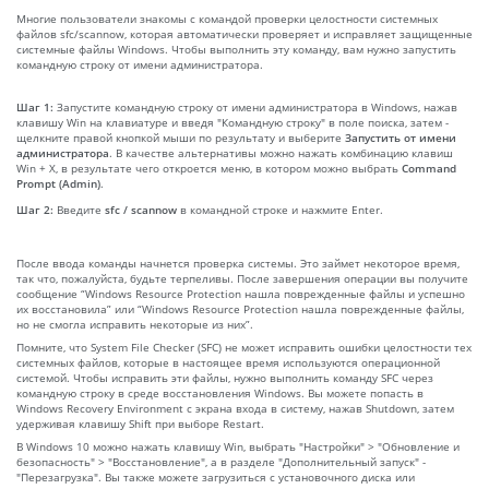
Многие пользователи знакомы с командой проверки целостности системных
файлов sfc/scannow, которая автоматически проверяет и исправляет защищенные
системные файлы Windows. Чтобы выполнить эту команду, вам нужно запустить
командную строку от имени администратора.
Шаг 1:
Запустите командную строку от имени администратора в Windows, нажав
клавишу Win на клавиатуре и введя "Командную строку" в поле поиска, затем -
щелкните правой кнопкой мыши по результату и выберите
Запустить от имени
администратора
. В качестве альтернативы можно нажать комбинацию клавиш
Win + X, в результате чего откроется меню, в котором можно выбрать
Command
Prompt (Admin)
.
Шаг 2:
Введите
sfc / scannow
в командной строке и нажмите Enter.
После ввода команды начнется проверка системы. Это займет некоторое время,
так что, пожалуйста, будьте терпеливы. После завершения операции вы получите
сообщение “Windows Resource Protection нашла поврежденные файлы и успешно
их восстановила” или “Windows Resource Protection нашла поврежденные файлы,
но не смогла исправить некоторые из них”.
Помните, что System File Checker (SFC) не может исправить ошибки целостности тех
системных файлов, которые в настоящее время используются операционной
системой. Чтобы исправить эти файлы, нужно выполнить команду SFC через
командную строку в среде восстановления Windows. Вы можете попасть в
Windows Recovery Environment с экрана входа в систему, нажав Shutdown, затем
удерживая клавишу Shift при выборе Restart.
В Windows 10 можно нажать клавишу Win, выбрать "Настройки" > "Обновление и
безопасность" > "Восстановление", а в разделе "Дополнительный запуск" -
"Перезагрузка". Вы также можете загрузиться с установочного диска или