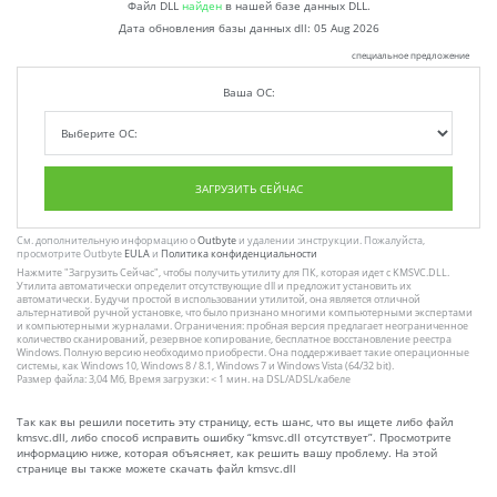
Файл DLL
найден
в нашей базе данных DLL.
Дата обновления базы данных dll:
05 Aug 2026
специальное предложение
Ваша ОС:
ЗАГРУЗИТЬ СЕЙЧАС
См. дополнительную информацию о
Outbyte
и удалении :инструкции. Пожалуйста,
просмотрите Outbyte
EULA
и
Политика конфиденциальности
Нажмите
"Загрузить Сейчас"
, чтобы получить утилиту для ПК, которая идет с KMSVC.DLL.
Утилита автоматически определит отсутствующие dll и предложит установить их
автоматически. Будучи простой в использовании утилитой, она является отличной
альтернативой ручной установке, что было признано многими компьютерными экспертами
и компьютерными журналами. Ограничения: пробная версия предлагает неограниченное
количество сканирований, резервное копирование, бесплатное восстановление реестра
Windows. Полную версию необходимо приобрести. Она поддерживает такие операционные
системы, как Windows 10, Windows 8 / 8.1, Windows 7 и Windows Vista (64/32 bit).
Размер файла: 3,04 Мб, Время загрузки: < 1 мин. на DSL/ADSL/кабеле
Так как вы решили посетить эту страницу, есть шанс, что вы ищете либо файл
kmsvc.dll, либо способ исправить ошибку “kmsvc.dll отсутствует”. Просмотрите
информацию ниже, которая объясняет, как решить вашу проблему. На этой
странице вы также можете скачать файл kmsvc.dll