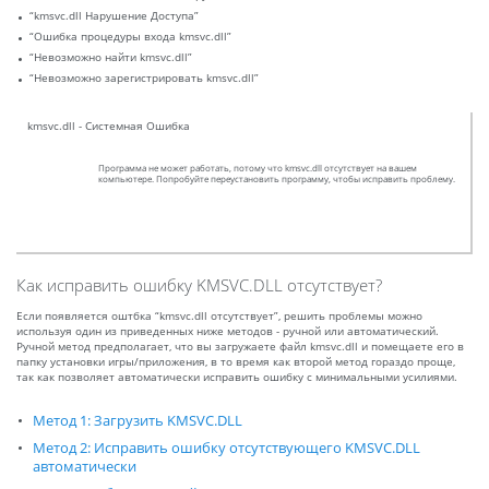
“kmsvc.dll Нарушение Доступа”
“Ошибка процедуры входа kmsvc.dll”
“Невозможно найти kmsvc.dll”
“Невозможно зарегистрировать kmsvc.dll”
kmsvc.dll - Системная Ошибка
Программа не может работать, потому что kmsvc.dll отсутствует на вашем
компьютере. Попробуйте переустановить программу, чтобы исправить проблему.
Как исправить ошибку KMSVC.DLL отсутствует?
Если появляется оштбка “kmsvc.dll отсутствует”, решить проблемы можно
используя один из приведенных ниже методов - ручной или автоматический.
Ручной метод предполагает, что вы загружаете файл kmsvc.dll и помещаете его в
папку установки игры/приложения, в то время как второй метод гораздо проще,
так как позволяет автоматически исправить ошибку с минимальными усилиями.
Метод 1: Загрузить KMSVC.DLL
Метод 2: Исправить ошибку отсутствующего KMSVC.DLL
автоматически