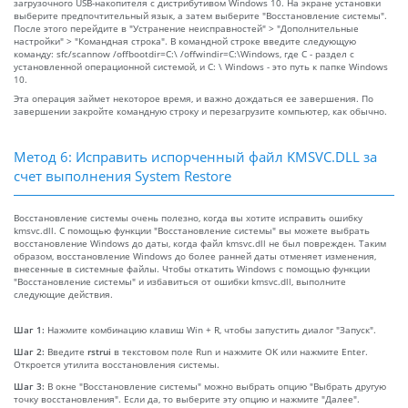
загрузочного USB-накопителя с дистрибутивом Windows 10. На экране установки
выберите предпочтительный язык, а затем выберите "Восстановление системы".
После этого перейдите в "Устранение неисправностей" > "Дополнительные
настройки" > "Командная строка". В командной строке введите следующую
команду: sfc/scannow /offbootdir=C:\ /offwindir=C:\Windows, где C - раздел с
установленной операционной системой, и C: \ Windows - это путь к папке Windows
10.
Эта операция займет некоторое время, и важно дождаться ее завершения. По
завершении закройте командную строку и перезагрузите компьютер, как обычно.
Метод 6: Исправить испорченный файл KMSVC.DLL за
счет выполнения System Restore
Восстановление системы очень полезно, когда вы хотите исправить ошибку
kmsvc.dll. С помощью функции "Восстановление системы" вы можете выбрать
восстановление Windows до даты, когда файл kmsvc.dll не был поврежден. Таким
образом, восстановление Windows до более ранней даты отменяет изменения,
внесенные в системные файлы. Чтобы откатить Windows с помощью функции
"Восстановление системы" и избавиться от ошибки kmsvc.dll, выполните
следующие действия.
Шаг 1:
Нажмите комбинацию клавиш Win + R, чтобы запустить диалог "Запуск".
Шаг 2:
Введите
rstrui
в текстовом поле Run и нажмите OK или нажмите Enter.
Откроется утилита восстановления системы.
Шаг 3:
В окне "Восстановление системы" можно выбрать опцию "Выбрать другую
точку восстановления". Если да, то выберите эту опцию и нажмите "Далее".