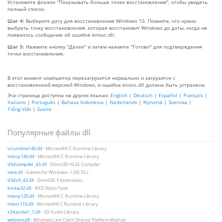
Установите флажок "Показывать больше точек восстановления", чтобы увидеть
полный список.
Шаг 4:
Выберите дату для восстановления Windows 10. Помните, что нужно
выбрать точку восстановления, которая восстановит Windows до даты, когда не
появилось сообщение об ошибке kmsvc.dll.
Шаг 5:
Нажмите кнопку "Далее" и затем нажмите "Готово" для подтверждения
точки восстановления.
В этот момент компьютер перезагрузится нормально и загрузится с
восстановленной версией Windows, и ошибка kmsvc.dll должна быть устранена.
Эта страница доступна на других языках:
English
|
Deutsch
|
Español
|
Français
|
Italiano
|
Português
|
Bahasa Indonesia
|
Nederlands
|
Nynorsk
|
Svenska
|
Tiếng Việt
|
Suomi
Популярные файлы dll
vcruntime140.dll
- Microsoft® C Runtime Library
msvcp140.dll
- Microsoft® C Runtime Library
d3dcompiler_43.dll
- Direct3D HLSL Compiler
xlive.dll
- Games for Windows - LIVE DLL
d3dx9_43.dll
- Direct3D 9 Extensions
binkw32.dll
- RAD Video Tools
msvcp120.dll
- Microsoft® C Runtime Library
msvcr110.dll
- Microsoft® C Runtime Library
x3daudio1_7.dll
- 3D Audio Library
wldcore.dll
- Windows Live Client Shared Platform Module