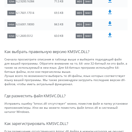
71.5 KB
6.2.9200.16384
32bit
MD5
SHA1
69.5 KB
6.1.7601.17514
32bit
MD5
SHA1
84.5 KB
6.0.6001.18000
64bit
MD5
SHA1
60.0 KB
5.1.2600.5512
32bit
MD5
SHA1
Как выбрать правильную версию KMSVC.DLL?
Сначала просмотрите описания в таблице выше и выберите подходящий файл
для вашей программы. Обратите внимание на то, 64- или 32-битный ли это файл, а
также на используемый в нем язык. Для 64-битных программ используйте 64-
битные файлы, если они перечислены выше.
Лучше всего по возможности выбирать те dll-файлы, язык которых соответствует
языку вашей программы. Мы также рекомендуем загрузить последние версии dll-
файлов, чтобы иметь актуальный функционал.
Где разместить файл KMSVC.DLL?
Исправить ошибку “kmsvc.dll отсутствует” можно, поместив файл в папку установки
приложения/игры. Или же вы можете поместить файл kmsvc.dll в системный
каталог Windows.
Как зарегистрировать KMSVC.DLL?
Если размещение отсутствующего kmsvc.dll файла в нужном каталоге не решает