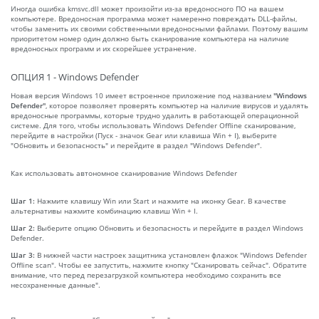
Иногда ошибка kmsvc.dll может произойти из-за вредоносного ПО на вашем
компьютере. Вредоносная программа может намеренно повреждать DLL-файлы,
чтобы заменить их своими собственными вредоносными файлами. Поэтому вашим
приоритетом номер один должно быть сканирование компьютера на наличие
вредоносных программ и их скорейшее устранение.
ОПЦИЯ 1 - Windows Defender
Новая версия Windows 10 имеет встроенное приложение под названием
"Windows
Defender"
, которое позволяет проверять компьютер на наличие вирусов и удалять
вредоносные программы, которые трудно удалить в работающей операционной
системе. Для того, чтобы использовать Windows Defender Offline сканирование,
перейдите в настройки (Пуск - значок Gear или клавиша Win + I), выберите
"Обновить и безопасность" и перейдите в раздел "Windows Defender".
Как использовать автономное сканирование Windows Defender
Шаг 1:
Нажмите клавишу Win или Start и нажмите на иконку Gear. В качестве
альтернативы нажмите комбинацию клавиш Win + I.
Шаг 2:
Выберите опцию Обновить и безопасность и перейдите в раздел Windows
Defender.
Шаг 3:
В нижней части настроек защитника установлен флажок "Windows Defender
Offline scan". Чтобы ее запустить, нажмите кнопку "Сканировать сейчас". Обратите
внимание, что перед перезагрузкой компьютера необходимо сохранить все
несохраненные данные".