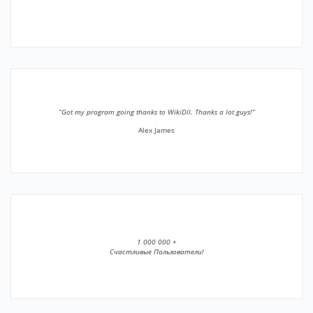
”Got my program going thanks to WikiDll. Thanks a lot guys!”
Alex James
1 000 000 +
Счастливые Пользователи!