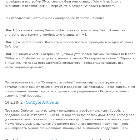
перейдите в настройки (Пуск - значок Gear или клавиша Win + I), выберите
"Обновить и безопасность" и перейдите в раздел "Windows Defender".
Как использовать автономное сканирование Windows Defender
Шаг 1:
Нажмите клавишу Win или Start и нажмите на иконку Gear. В качестве
альтернативы нажмите комбинацию клавиш Win + I.
Шаг 2:
Выберите опцию Обновить и безопасность и перейдите в раздел Windows
Defender.
Шаг 3:
В нижней части настроек защитника установлен флажок "Windows Defender
Offline scan". Чтобы ее запустить, нажмите кнопку "Сканировать сейчас". Обратите
внимание, что перед перезагрузкой компьютера необходимо сохранить все
несохраненные данные".
После нажатия кнопки "Сканировать сейчас" компьютер перезагрузится и
автоматически начнет поиск вирусов и вредоносных программ. После завершения
сканирования компьютер перезагрузится, и в уведомлениях Вы увидите отчет о
выполненной проверке.
ОПЦИЯ 2 -
Outbyte Antivirus
Продукты Outbyte - одни из самых популярных и эффективных для борьбы с
вредоносным и нежелательным ПО, и они принесут пользу даже тогда, когда у вас
установлен качественный сторонний антивирус. Сканирование в новой версии
Malwarebyte можно выполнять в режиме реального времени и вручную. Чтобы
инициировать ручное сканирование, пожалуйста, выполните следующие шаги:
Шаг 1:
Запустите программу
Outbyte
и нажмите кнопку
Scan Now
. Также в левой