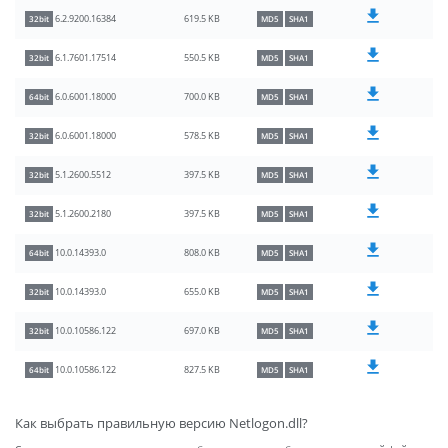
619.5 KB
6.2.9200.16384
32bit
MD5
SHA1
550.5 KB
6.1.7601.17514
32bit
MD5
SHA1
700.0 KB
6.0.6001.18000
64bit
MD5
SHA1
578.5 KB
6.0.6001.18000
32bit
MD5
SHA1
397.5 KB
5.1.2600.5512
32bit
MD5
SHA1
397.5 KB
5.1.2600.2180
32bit
MD5
SHA1
808.0 KB
10.0.14393.0
64bit
MD5
SHA1
655.0 KB
10.0.14393.0
32bit
MD5
SHA1
697.0 KB
10.0.10586.122
32bit
MD5
SHA1
827.5 KB
10.0.10586.122
64bit
MD5
SHA1
Как выбрать правильную версию Netlogon.dll?