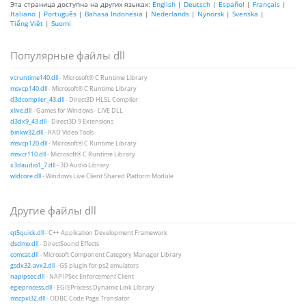
Эта страница доступна на других языках:
English
|
Deutsch
|
Español
|
Français
|
Italiano
|
Português
|
Bahasa Indonesia
|
Nederlands
|
Nynorsk
|
Svenska
|
Tiếng Việt
|
Suomi
Популярные файлы dll
vcruntime140.dll
- Microsoft® C Runtime Library
msvcp140.dll
- Microsoft® C Runtime Library
d3dcompiler_43.dll
- Direct3D HLSL Compiler
xlive.dll
- Games for Windows - LIVE DLL
d3dx9_43.dll
- Direct3D 9 Extensions
binkw32.dll
- RAD Video Tools
msvcp120.dll
- Microsoft® C Runtime Library
msvcr110.dll
- Microsoft® C Runtime Library
x3daudio1_7.dll
- 3D Audio Library
wldcore.dll
- Windows Live Client Shared Platform Module
Другие файлы dll
qt5quick.dll
- C++ Application Development Framework
dsdmo.dll
- DirectSound Effects
comcat.dll
- Microsoft Component Category Manager Library
gsdx32-avx2.dll
- GS plugin for ps2 emulators
napipsec.dll
- NAP IPSec Enforcement Client
egieprocess.dll
- EGIEProcess Dynamic Link Library
mscpxl32.dll
- ODBC Code Page Translator