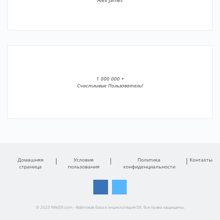
Alex James
1 000 000 +
Счастливые Пользователи!
Домашняя
Условия
Политика
Контакты
страница
пользования
конфиденциальности
© 2023 WikiDll.com - Файловая база и энциклопедия Dll. Все права защищены.