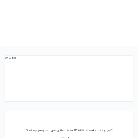
Wiki Dll
”Got my program going thanks to WikiDll. Thanks a lot guys!”