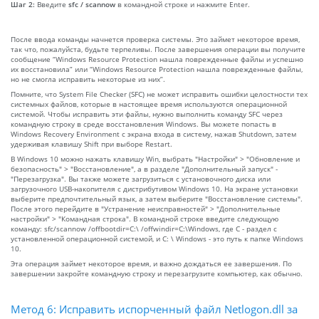
Шаг 2:
Введите
sfc / scannow
в командной строке и нажмите Enter.
После ввода команды начнется проверка системы. Это займет некоторое время,
так что, пожалуйста, будьте терпеливы. После завершения операции вы получите
сообщение “Windows Resource Protection нашла поврежденные файлы и успешно
их восстановила” или “Windows Resource Protection нашла поврежденные файлы,
но не смогла исправить некоторые из них”.
Помните, что System File Checker (SFC) не может исправить ошибки целостности тех
системных файлов, которые в настоящее время используются операционной
системой. Чтобы исправить эти файлы, нужно выполнить команду SFC через
командную строку в среде восстановления Windows. Вы можете попасть в
Windows Recovery Environment с экрана входа в систему, нажав Shutdown, затем
удерживая клавишу Shift при выборе Restart.
В Windows 10 можно нажать клавишу Win, выбрать "Настройки" > "Обновление и
безопасность" > "Восстановление", а в разделе "Дополнительный запуск" -
"Перезагрузка". Вы также можете загрузиться с установочного диска или
загрузочного USB-накопителя с дистрибутивом Windows 10. На экране установки
выберите предпочтительный язык, а затем выберите "Восстановление системы".
После этого перейдите в "Устранение неисправностей" > "Дополнительные
настройки" > "Командная строка". В командной строке введите следующую
команду: sfc/scannow /offbootdir=C:\ /offwindir=C:\Windows, где C - раздел с
установленной операционной системой, и C: \ Windows - это путь к папке Windows
10.
Эта операция займет некоторое время, и важно дождаться ее завершения. По
завершении закройте командную строку и перезагрузите компьютер, как обычно.
Метод 6: Исправить испорченный файл Netlogon.dll за