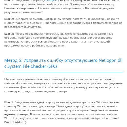
части окна программы можно выбрать опцию "Сканировать" и нажать кнопку
Полное сканирование
. Система начнет сканирование, и Вы сможете увидеть
результаты сканирования".
Шаг 2:
Выберите элементы, которые вы хотите поместить в карантин и нажмите
кнопку "Карантин выбран". При помещении в карантин может появиться запрос на
перезагрузку компьютера.
Шаг 3:
"После перезапуска программы вы можете удалить все карантинные
объекты, перейдя в соответствующий раздел программы или восстановить
некоторые из них, если выяснилось, что после карантина что-то из вашей
программы начало работать некорректно.
Метод 5: Исправить ошибку отсутствующего Netlogon.dll
с System File Checker (SFC)
Многие пользователи знакомы с командой проверки целостности системных
файлов sfc/scannow, которая автоматически проверяет и исправляет защищенные
системные файлы Windows. Чтобы выполнить эту команду, вам нужно запустить
командную строку от имени администратора.
Шаг 1:
Запустите командную строку от имени администратора в Windows, нажав
клавишу Win на клавиатуре и введя "Командную строку" в поле поиска, затем -
щелкните правой кнопкой мыши по результату и выберите
Запустить от имени
администратора
. В качестве альтернативы можно нажать комбинацию клавиш
Win + X, в результате чего откроется меню, в котором можно выбрать
Command
Prompt (Admin)
.