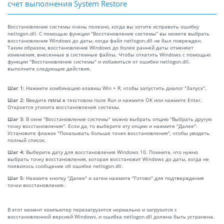
счет выполнения System Restore
Восстановление системы очень полезно, когда вы хотите исправить ошибку
netlogon.dll. С помощью функции "Восстановление системы" вы можете выбрать
восстановление Windows до даты, когда файл netlogon.dll не был поврежден.
Таким образом, восстановление Windows до более ранней даты отменяет
изменения, внесенные в системные файлы. Чтобы откатить Windows с помощью
функции "Восстановление системы" и избавиться от ошибки netlogon.dll,
выполните следующие действия.
Шаг 1:
Нажмите комбинацию клавиш Win + R, чтобы запустить диалог "Запуск".
Шаг 2:
Введите
rstrui
в текстовом поле Run и нажмите OK или нажмите Enter.
Откроется утилита восстановления системы.
Шаг 3:
В окне "Восстановление системы" можно выбрать опцию "Выбрать другую
точку восстановления". Если да, то выберите эту опцию и нажмите "Далее".
Установите флажок "Показывать больше точек восстановления", чтобы увидеть
полный список.
Шаг 4:
Выберите дату для восстановления Windows 10. Помните, что нужно
выбрать точку восстановления, которая восстановит Windows до даты, когда не
появилось сообщение об ошибке netlogon.dll.
Шаг 5:
Нажмите кнопку "Далее" и затем нажмите "Готово" для подтверждения
точки восстановления.
В этот момент компьютер перезагрузится нормально и загрузится с
восстановленной версией Windows, и ошибка netlogon.dll должна быть устранена.