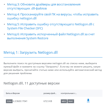
Метод 3: Обновите драйверы для восстановления
отсутствующих .dll-файлов
Метод 4: Просканируйте свой ПК на вирусы, чтобы исправить
ошибку netlogon.dll
Метод 5: Исправить ошибку отсутствующего Netlogon.dll с
System File Checker (SFC)
Метод 6: Исправить испорченный файл Netlogon.dll за счет
выполнения System Restore
Метод 1: Загрузить Netlogon.dll
Выполните поиск по доступным версиям netlogon.dll из списка ниже, выберите
нужный файл и нажмите на ссылку "Загрузить". Если вы не можете решить, какую
версию выбрать, прочитайте статью ниже или используйте автоматический метод
для решения проблемы
Netlogon.dll, 11 доступные версии
Биты и Версии
размер файлы
контрольные суммы
672.5 KB
6.3.9600.17041
32bit
MD5
SHA1