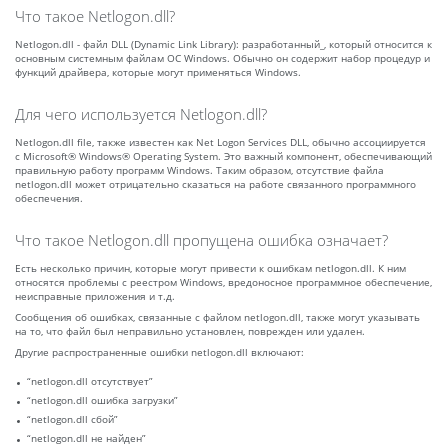
Что такое Netlogon.dll?
Netlogon.dll - файл DLL (Dynamic Link Library): разработанный_, который относится к
основным системным файлам ОС Windows. Обычно он содержит набор процедур и
функций драйвера, которые могут применяться Windows.
Для чего используется Netlogon.dll?
Netlogon.dll file, также известен как Net Logon Services DLL, обычно ассоциируется
с Microsoft® Windows® Operating System. Это важный компонент, обеспечивающий
правильную работу программ Windows. Таким образом, отсутствие файла
netlogon.dll может отрицательно сказаться на работе связанного программного
обеспечения.
Что такое Netlogon.dll пропущена ошибка означает?
Есть несколько причин, которые могут привести к ошибкам netlogon.dll. К ним
относятся проблемы с реестром Windows, вредоносное программное обеспечение,
неисправные приложения и т.д.
Сообщения об ошибках, связанные с файлом netlogon.dll, также могут указывать
на то, что файл был неправильно установлен, поврежден или удален.
Другие распространенные ошибки netlogon.dll включают:
“netlogon.dll отсутствует”
“netlogon.dll ошибка загрузки”
“netlogon.dll сбой”
“netlogon.dll не найден”