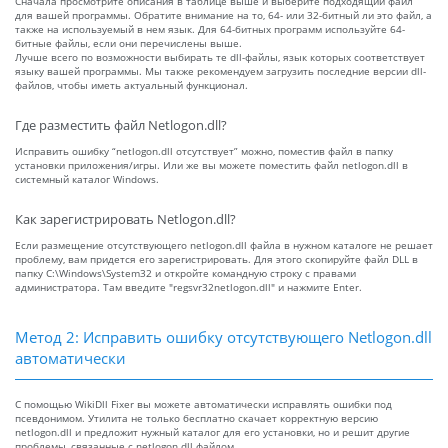
Сначала просмотрите описания в таблице выше и выберите подходящий файл
для вашей программы. Обратите внимание на то, 64- или 32-битный ли это файл, а
также на используемый в нем язык. Для 64-битных программ используйте 64-
битные файлы, если они перечислены выше.
Лучше всего по возможности выбирать те dll-файлы, язык которых соответствует
языку вашей программы. Мы также рекомендуем загрузить последние версии dll-
файлов, чтобы иметь актуальный функционал.
Где разместить файл Netlogon.dll?
Исправить ошибку “netlogon.dll отсутствует” можно, поместив файл в папку
установки приложения/игры. Или же вы можете поместить файл netlogon.dll в
системный каталог Windows.
Как зарегистрировать Netlogon.dll?
Если размещение отсутствующего netlogon.dll файла в нужном каталоге не решает
проблему, вам придется его зарегистрировать. Для этого скопируйте файл DLL в
папку C:\Windows\System32 и откройте командную строку с правами
администратора. Там введите "regsvr32netlogon.dll" и нажмите Enter.
Метод 2: Исправить ошибку отсутствующего Netlogon.dll
автоматически
С помощью WikiDll Fixer вы можете автоматически исправлять ошибки под
псевдонимом. Утилита не только бесплатно скачает корректную версию
netlogon.dll и предложит нужный каталог для его установки, но и решит другие
проблемы, связанные с netlogon.dll файлом.