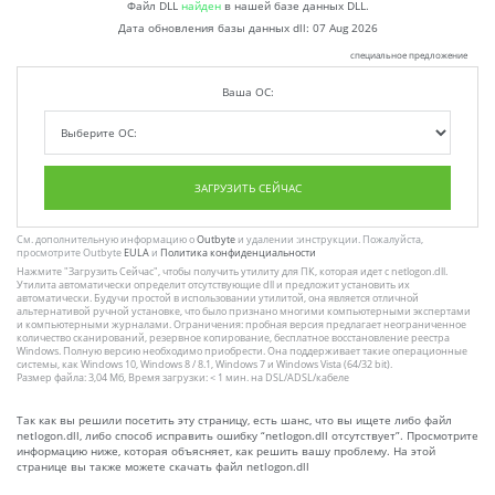
Файл DLL
найден
в нашей базе данных DLL.
Дата обновления базы данных dll:
07 Aug 2026
специальное предложение
Ваша ОС:
ЗАГРУЗИТЬ СЕЙЧАС
См. дополнительную информацию о
Outbyte
и удалении :инструкции. Пожалуйста,
просмотрите Outbyte
EULA
и
Политика конфиденциальности
Нажмите
"Загрузить Сейчас"
, чтобы получить утилиту для ПК, которая идет с netlogon.dll.
Утилита автоматически определит отсутствующие dll и предложит установить их
автоматически. Будучи простой в использовании утилитой, она является отличной
альтернативой ручной установке, что было признано многими компьютерными экспертами
и компьютерными журналами. Ограничения: пробная версия предлагает неограниченное
количество сканирований, резервное копирование, бесплатное восстановление реестра
Windows. Полную версию необходимо приобрести. Она поддерживает такие операционные
системы, как Windows 10, Windows 8 / 8.1, Windows 7 и Windows Vista (64/32 bit).
Размер файла: 3,04 Мб, Время загрузки: < 1 мин. на DSL/ADSL/кабеле
Так как вы решили посетить эту страницу, есть шанс, что вы ищете либо файл
netlogon.dll, либо способ исправить ошибку “netlogon.dll отсутствует”. Просмотрите
информацию ниже, которая объясняет, как решить вашу проблему. На этой
странице вы также можете скачать файл netlogon.dll