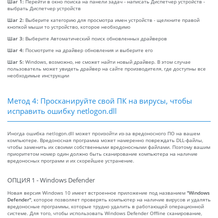
Шаг 1:
Перейти в окно поиска на панели задач - написать Диспетчер устройств -
выбрать Диспетчер устройств
Шаг 2:
Выберите категорию для просмотра имен устройств - щелкните правой
кнопкой мыши то устройство, которое необходимо
Шаг 3:
Выберите Автоматический поиск обновленных драйверов
Шаг 4:
Посмотрите на драйвер обновления и выберите его
Шаг 5:
Windows, возможно, не сможет найти новый драйвер. В этом случае
пользователь может увидеть драйвер на сайте производителя, где доступны все
необходимые инструкции
Метод 4: Просканируйте свой ПК на вирусы, чтобы
исправить ошибку netlogon.dll
Иногда ошибка netlogon.dll может произойти из-за вредоносного ПО на вашем
компьютере. Вредоносная программа может намеренно повреждать DLL-файлы,
чтобы заменить их своими собственными вредоносными файлами. Поэтому вашим
приоритетом номер один должно быть сканирование компьютера на наличие
вредоносных программ и их скорейшее устранение.
ОПЦИЯ 1 - Windows Defender
Новая версия Windows 10 имеет встроенное приложение под названием
"Windows
Defender"
, которое позволяет проверять компьютер на наличие вирусов и удалять
вредоносные программы, которые трудно удалить в работающей операционной
системе. Для того, чтобы использовать Windows Defender Offline сканирование,