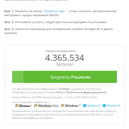
Шаг 1:
Нажмите на кнопку
“Загрузить App. ”
, чтобы получить автоматический
инструмент, предоставляемый WikiDll.
Шаг 2:
Установите утилиту, следуя простым инструкциям по установке.
Шаг 3:
Запустите программу для исправления ошибок netlogon.dll и других
проблем.
специальное предложение
4.365.534
Загрузки
Загрузить
Решение
См. дополнительную информацию о
Outbyte
и удалении :инструкции.
Пожалуйста, просмотрите Outbyte
EULA
и
Политика конфиденциальности
Размер Файлы: 3.04 MB, время загрузки: < 1 min. on DSL/ADSL/Cable
Этот инструмент совместим с:
Ограничения: пробная версия предлагает неограниченное количество проверок,
резервное копирование, бесплатное восстановление реестра Windows. Полную
версию необходимо приобрести.