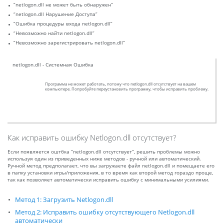
“netlogon.dll не может быть обнаружен”
“netlogon.dll Нарушение Доступа”
“Ошибка процедуры входа netlogon.dll”
“Невозможно найти netlogon.dll”
“Невозможно зарегистрировать netlogon.dll”
netlogon.dll - Системная Ошибка
Программа не может работать, потому что netlogon.dll отсутствует на вашем
компьютере. Попробуйте переустановить программу, чтобы исправить проблему.
Как исправить ошибку Netlogon.dll отсутствует?
Если появляется оштбка “netlogon.dll отсутствует”, решить проблемы можно
используя один из приведенных ниже методов - ручной или автоматический.
Ручной метод предполагает, что вы загружаете файл netlogon.dll и помещаете его
в папку установки игры/приложения, в то время как второй метод гораздо проще,
так как позволяет автоматически исправить ошибку с минимальными усилиями.
Метод 1: Загрузить Netlogon.dll
Метод 2: Исправить ошибку отсутствующего Netlogon.dll
автоматически