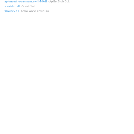
api-ms-win-core-memory-l1-1-0.dll
- ApiSet Stub DLL
socialclub.dll
- Social Club
xrwcdev.dll
- Xerox WorkCentre Pro