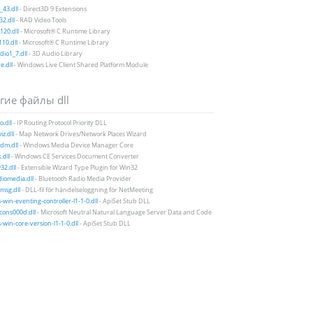
43.dll
- Direct3D 9 Extensions
2.dll
- RAD Video Tools
20.dll
- Microsoft® C Runtime Library
10.dll
- Microsoft® C Runtime Library
io1_7.dll
- 3D Audio Library
e.dll
- Windows Live Client Shared Platform Module
гие файлы dll
o.dll
- IP Routing Protocol Priority DLL
iz.dll
- Map Network Drives/Network Places Wizard
m.dll
- Windows Media Device Manager Core
.dll
- Windows CE Services Document Converter
2.dll
- Extensible Wizard Type Plugin for Win32
iomedia.dll
- Bluetooth Radio Media Provider
msg.dll
- DLL-fil för händelseloggning för NetMeeting
-win-eventing-controller-l1-1-0.dll
- ApiSet Stub DLL
icons000d.dll
- Microsoft Neutral Natural Language Server Data and Code
-win-core-version-l1-1-0.dll
- ApiSet Stub DLL