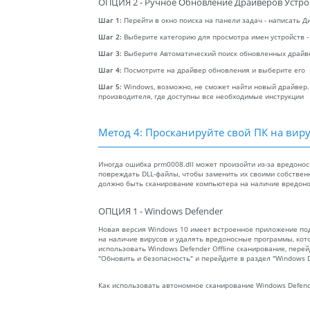
ОПЦИЯ 2 - Ручное Обновление Драйверов Устро
Шаг 1:
Перейти в окно поиска на панели задач - написать Д
Шаг 2:
Выберите категорию для просмотра имен устройств -
Шаг 3:
Выберите Автоматический поиск обновленных драйв
Шаг 4:
Посмотрите на драйвер обновления и выберите его
Шаг 5:
Windows, возможно, не сможет найти новый драйвер.
производителя, где доступны все необходимые инструкции
Метод 4: Просканируйте свой ПК на вир
Иногда ошибка prm0008.dll может произойти из-за вредон
повреждать DLL-файлы, чтобы заменить их своими собстве
должно быть сканирование компьютера на наличие вредоно
ОПЦИЯ 1 - Windows Defender
Новая версия Windows 10 имеет встроенное приложение п
на наличие вирусов и удалять вредоносные программы, кот
использовать Windows Defender Offline сканирование, перейд
"Обновить и безопасность" и перейдите в раздел "Windows D
Как использовать автономное сканирование Windows Defen