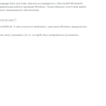
l Language Data and Code, обычно ассоциируется с Microsoft® Windows®
правильную работу программ Windows. Таким образом, отсутствие файла
нного программного обеспечения.
означает?
prm0008.dll. К ним относятся проблемы с реестром Windows, вредоносное
кже могут указывать на то, что файл был неправильно установлен,