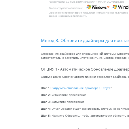
Размер Файлы: 3.04 MB, время загрузки: < 1 min. on DSL/ADSL/Cable
Этот инструмент совместим с:
Ограничения: пробная версия предлагает неограниченное количество
версию необходимо приобрести.
Метод 3: Обновите драйверы для восста
Обновления драйверов для операционной системы Windows, 
самостоятельно загрузить и установить из Центра обновле
ОПЦИЯ 1 - Автоматическое Обновление Драйвер
Outbyte Driver Updater автоматически обновляет драйверы
Шаг 1:
Загрузить обновление драйвера Outbyte
"
Шаг 2:
Установите приложение
Шаг 3:
Запустите приложение
Шаг 4:
Driver Updater будет сканировать систему на налич
Шаг 5:
Нажмите Обновить, чтобы автоматически обновить 