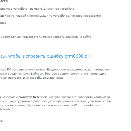
йств
испетчер устройств - выбрать Диспетчер устройств
 щелкните правой кнопкой мыши то устройство, которое необходимо
еров
 В этом случае пользователь может увидеть драйвер на сайте
усы, чтобы исправить ошибку prm0008.dll
осного ПО на вашем компьютере. Вредоносная программа может намеренно
нными вредоносными файлами. Поэтому вашим приоритетом номер один
сных программ и их скорейшее устранение.
од названием
"Windows Defender"
, которое позволяет проверять компьютер
орые трудно удалить в работающей операционной системе. Для того, чтобы
ите в настройки (Пуск - значок Gear или клавиша Win + I), выберите
efender".
der