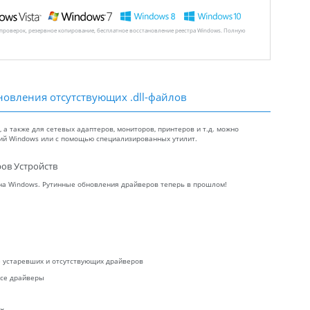
 проверок, резервное копирование, бесплатное восстановление реестра Windows. Полную
новления отсутствующих .dll-файлов
а также для сетевых адаптеров, мониторов, принтеров и т.д. можно
ний Windows или с помощью специализированных утилит.
ов Устройств
 на Windows. Рутинные обновления драйверов теперь в прошлом!
ие устаревших и отсутствующих драйверов
все драйверы