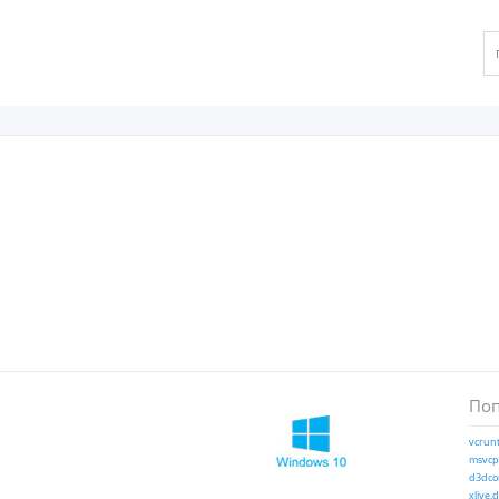
Поп
vcrunt
msvcp1
d3dcom
xlive.d