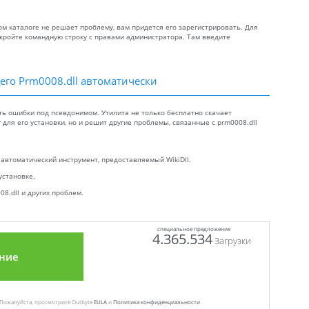
м каталоге не решает проблему, вам придется его зарегистрировать. Для
откройте командную строку с правами администратора. Там введите
его Prm0008.dll автоматически
ть ошибки под псевдонимом. Утилита не только бесплатно скачает
для его установки, но и решит другие проблемы, связанные с prm0008.dll
 автоматический инструмент, предоставляемый WikiDll.
установке.
8.dll и других проблем.
специальное предложение
4.365.534
Загрузки
ние
 Пожалуйста, просмотрите Outbyte
EULA
и
Политика конфиденциальности