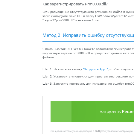
Как зарегистрировать Prm0008.dll?
Если размещение отсутствующего prm0008.dll файла в нужно
этого скопируйте файл DLL в папку C:\Windows\System32 и 
"regsvr32prm0008.dll" и нажмите Enter.
Метод 2: Исправить ошибку отсутствующ
С помощью WikiDll Fixer вы можете автоматически исправля
корректную версию prm0008.dll и предложит нужный каталог 
файлом.
Шаг 1:
Нажмите на кнопку
“Загрузить App. ”
, чтобы получить
Шаг 2:
Установите утилиту, следуя простым инструкциям по 
Шаг 3:
Запустите программу для исправления ошибок prm000
Загрузить
Реше
См. дополнительную информацию о
Outbyte
и удалении :инструкции.