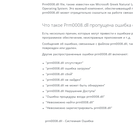
Prm0008.dll file, также известен как Microsoft Greek Natura
Operating System. Это важный компонент, обеспечивающий 
prm0008.dll может отрицательно сказаться на работе связа
Что такое Prm0008.dll пропущена ошибка 
Есть несколько причин, которые могут привести к ошибкам 
программное обеспечение, неисправные приложения и т.д.
Сообщения об ошибках, связанные с файлом prm0008.dll, та
поврежден или удален.
Другие распространенные ошибки prm0008.dll включают:
“prm0008.dll отсутствует”
“prm0008.dll ошибка загрузки”
“prm0008.dll сбой”
“prm0008.dll не найден”
“prm0008.dll не может быть обнаружен”
“prm0008.dll Нарушение Доступа”
“Ошибка процедуры входа prm0008.dll”
“Невозможно найти prm0008.dll”
“Невозможно зарегистрировать prm0008.dll”
prm0008.dll - Системная Ошибка