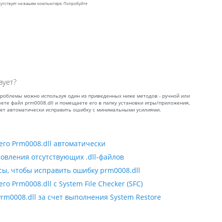
тсутствует на вашем компьютере. Попробуйте
вует?
 проблемы можно используя один из приведенных ниже методов - ручной или
аете файл prm0008.dll и помещаете его в папку установки игры/приложения,
ляет автоматически исправить ошибку с минимальными усилиями.
го Prm0008.dll автоматически
овления отсутствующих .dll-файлов
сы, чтобы исправить ошибку prm0008.dll
 Prm0008.dll с System File Checker (SFC)
m0008.dll за счет выполнения System Restore