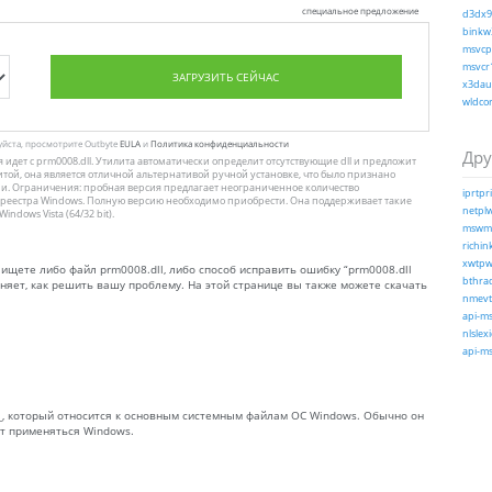
специальное предложение
d3dx9_
binkw3
msvcp1
msvcr1
ЗАГРУЗИТЬ СЕЙЧАС
x3daud
wldcor
уйста, просмотрите Outbyte
EULA
и
Политика конфиденциальности
Дру
ая идет с prm0008.dll. Утилита автоматически определит отсутствующие dll и предложит
итой, она является отличной альтернативой ручной установке, что было признано
 Ограничения: пробная версия предлагает неограниченное количество
iprtpri
 реестра Windows. Полную версию необходимо приобрести. Она поддерживает такие
netplw
ndows Vista (64/32 bit).
mswmd
richink
xwtpw3
ы ищете либо файл prm0008.dll, либо способ исправить ошибку “prm0008.dll
bthrad
няет, как решить вашу проблему. На этой странице вы также можете скачать
nmevt
api-ms
nlslex
api-ms
ный_, который относится к основным системным файлам ОС Windows. Обычно он
ут применяться Windows.