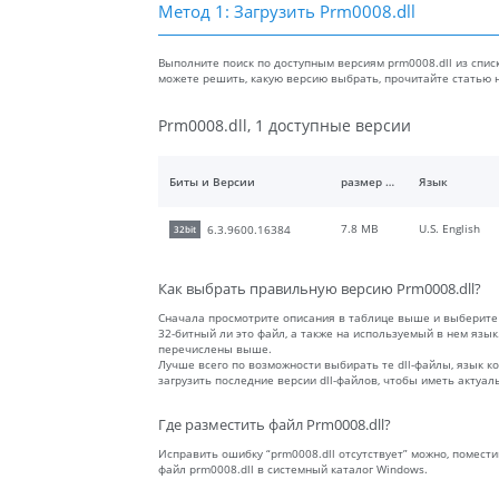
Метод 1: Загрузить Prm0008.dll
Выполните поиск по доступным версиям prm0008.dll из спис
можете решить, какую версию выбрать, прочитайте статью
Prm0008.dll, 1 доступные версии
Биты и Версии
размер файлы
Язык
7.8 MB
U.S. English
6.3.9600.16384
32bit
Как выбрать правильную версию Prm0008.dll?
Сначала просмотрите описания в таблице выше и выберите
32-битный ли это файл, а также на используемый в нем язы
перечислены выше.
Лучше всего по возможности выбирать те dll-файлы, язык 
загрузить последние версии dll-файлов, чтобы иметь актуа
Где разместить файл Prm0008.dll?
Исправить ошибку “prm0008.dll отсутствует” можно, помест
файл prm0008.dll в системный каталог Windows.