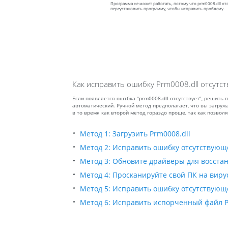
Программа не может работать, потому что prm0008.dll о
переустановить программу, чтобы исправить проблему.
Как исправить ошибку Prm0008.dll отсутст
Если появляется оштбка “prm0008.dll отсутствует”, решить
автоматический. Ручной метод предполагает, что вы загруж
в то время как второй метод гораздо проще, так как позво
Метод 1: Загрузить Prm0008.dll
Метод 2: Исправить ошибку отсутствующе
Метод 3: Обновите драйверы для восстан
Метод 4: Просканируйте свой ПК на виру
Метод 5: Исправить ошибку отсутствующего
Метод 6: Исправить испорченный файл Pr