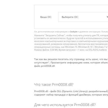
Ваша ОС:
См. дополнительную информацию о
Outbyte
и удалении :инструкции. Пожал
Нажмите
"Загрузить Сейчас"
, чтобы получить утилиту для ПК, котор
установить их автоматически. Будучи простой в использовании утил
многими компьютерными экспертами и компьютерными журналами.
сканирований, резервное копирование, бесплатное восстановление
операционные системы, как Windows 10, Windows 8 / 8.1, Windows 7 и Wi
Размер файла: 3,04 Мб, Время загрузки: < 1 мин. на DSL/ADSL/кабеле
Так как вы решили посетить эту страницу, есть шанс, что в
отсутствует”. Просмотрите информацию ниже, которая объяс
файл prm0008.dll
Что такое Prm0008.dll?
Prm0008.dll - файл DLL (Dynamic Link Library): разработан
содержит набор процедур и функций драйвера, которые мог
Для чего используется Prm0008.dll?