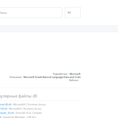
RU
EN
DE
ES
FR
IT
PT
ID
NL
Разработчик:
Microsoft
NN
Описание:
Microsoft Greek Natural Language Data and Code
Рейтинг:
SV
VI
улярные файлы dll
FI
ime140.dll
- Microsoft® C Runtime Library
40.dll
- Microsoft® C Runtime Library
piler_43.dll
- Direct3D HLSL Compiler
ll
- Games for Windows - LIVE DLL