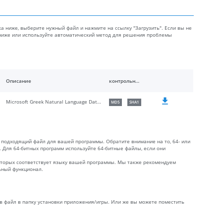
ка ниже, выберите нужный файл и нажмите на ссылку "Загрузить". Если вы не
 ниже или используйте автоматический метод для решения проблемы
Описание
контрольные суммы
Microsoft Greek Natural Language Data and Code
MD5
SHA1
 подходящий файл для вашей программы. Обратите внимание на то, 64- или
к. Для 64-битных программ используйте 64-битные файлы, если они
которых соответствует языку вашей программы. Мы также рекомендуем
льный функционал.
ив файл в папку установки приложения/игры. Или же вы можете поместить