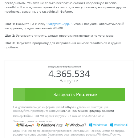
псевдонимом. Утилита не только бесплатно скачает корректную версию
rasadhlp.dll и предложит нужный каталог для его установки, но и решит другие
проблемы, связанные с rasadhlp.dll файлом.
Шаг 1:
Нажмите на кнопку
“Загрузить App. ”
, чтобы получить автоматический
инструмент, предоставляемый WikiDll.
Шаг 2:
Установите утилиту, следуя простым инструкциям по установке.
Шаг 3:
Запустите программу для исправления ошибок rasadhlp.dll и других
проблем.
специальное предложение
4.365.534
Загрузки
Загрузить
Решение
См. дополнительную информацию о
Outbyte
и удалении :инструкции.
Пожалуйста, просмотрите Outbyte
EULA
и
Политика конфиденциальности
Размер Файлы: 3.04 MB, время загрузки: < 1 min. on DSL/ADSL/Cable
Этот инструмент совместим с:
Ограничения: пробная версия предлагает неограниченное количество проверок,
резервное копирование, бесплатное восстановление реестра Windows. Полную