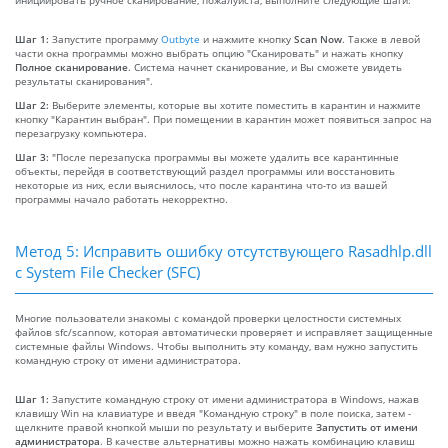
Шаг 1:
Запустите программу
Outbyte
и нажмите кнопку
Scan Now
. Также в левой
части окна программы можно выбрать опцию "Сканировать" и нажать кнопку
Полное сканирование
. Система начнет сканирование, и Вы сможете увидеть
результаты сканирования".
Шаг 2:
Выберите элементы, которые вы хотите поместить в карантин и нажмите
кнопку "Карантин выбран". При помещении в карантин может появиться запрос на
перезагрузку компьютера.
Шаг 3:
"После перезапуска программы вы можете удалить все карантинные
объекты, перейдя в соответствующий раздел программы или восстановить
некоторые из них, если выяснилось, что после карантина что-то из вашей
программы начало работать некорректно.
Метод 5: Исправить ошибку отсутствующего Rasadhlp.dll
с System File Checker (SFC)
Многие пользователи знакомы с командой проверки целостности системных
файлов sfc/scannow, которая автоматически проверяет и исправляет защищенные
системные файлы Windows. Чтобы выполнить эту команду, вам нужно запустить
командную строку от имени администратора.
Шаг 1:
Запустите командную строку от имени администратора в Windows, нажав
клавишу Win на клавиатуре и введя "Командную строку" в поле поиска, затем -
щелкните правой кнопкой мыши по результату и выберите
Запустить от имени
администратора
. В качестве альтернативы можно нажать комбинацию клавиш