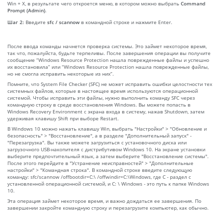
Win + X, в результате чего откроется меню, в котором можно выбрать
Command
Prompt (Admin)
.
Шаг 2:
Введите
sfc / scannow
в командной строке и нажмите Enter.
После ввода команды начнется проверка системы. Это займет некоторое время,
так что, пожалуйста, будьте терпеливы. После завершения операции вы получите
сообщение “Windows Resource Protection нашла поврежденные файлы и успешно
их восстановила” или “Windows Resource Protection нашла поврежденные файлы,
но не смогла исправить некоторые из них”.
Помните, что System File Checker (SFC) не может исправить ошибки целостности тех
системных файлов, которые в настоящее время используются операционной
системой. Чтобы исправить эти файлы, нужно выполнить команду SFC через
командную строку в среде восстановления Windows. Вы можете попасть в
Windows Recovery Environment с экрана входа в систему, нажав Shutdown, затем
удерживая клавишу Shift при выборе Restart.
В Windows 10 можно нажать клавишу Win, выбрать "Настройки" > "Обновление и
безопасность" > "Восстановление", а в разделе "Дополнительный запуск" -
"Перезагрузка". Вы также можете загрузиться с установочного диска или
загрузочного USB-накопителя с дистрибутивом Windows 10. На экране установки
выберите предпочтительный язык, а затем выберите "Восстановление системы".
После этого перейдите в "Устранение неисправностей" > "Дополнительные
настройки" > "Командная строка". В командной строке введите следующую
команду: sfc/scannow /offbootdir=C:\ /offwindir=C:\Windows, где C - раздел с
установленной операционной системой, и C: \ Windows - это путь к папке Windows
10.
Эта операция займет некоторое время, и важно дождаться ее завершения. По
завершении закройте командную строку и перезагрузите компьютер, как обычно.