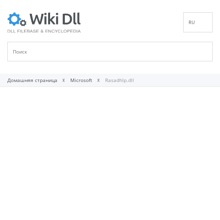
RU
EN
DE
ES
FR
Домашняя страница
Microsoft
Rasadhlp.dll
IT
PT
ID
NL
NN
SV
VI
FI