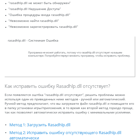
“rasadhlp.dll не может быть обнаружен”
“rasadhlp.dll Нарушение Доступа”
“Ошибка процедуры входа rasadhlp.dll”
“Невозможно найти rasadhlp.dll”
“Невозможно зарегистрировать rasadhlp.dll”
rasadhlp.dll - Системная Ошибка
Программа не может работать, потому что rasadhlp.dll отсутствует на вашем
компьютере. Попробуйте переустановить программу, чтобы исправить проблему.
Как исправить ошибку Rasadhlp.dll отсутствует?
Если появляется оштбка “rasadhlp.dll отсутствует”, решить проблемы можно
используя один из приведенных ниже методов - ручной или автоматический.
Ручной метод предполагает, что вы загружаете файл rasadhlp.dll и помещаете его
в папку установки игры/приложения, в то время как второй метод гораздо проще,
так как позволяет автоматически исправить ошибку с минимальными усилиями.
Метод 1: Загрузить Rasadhlp.dll
Метод 2: Исправить ошибку отсутствующего Rasadhlp.dll
автоматически