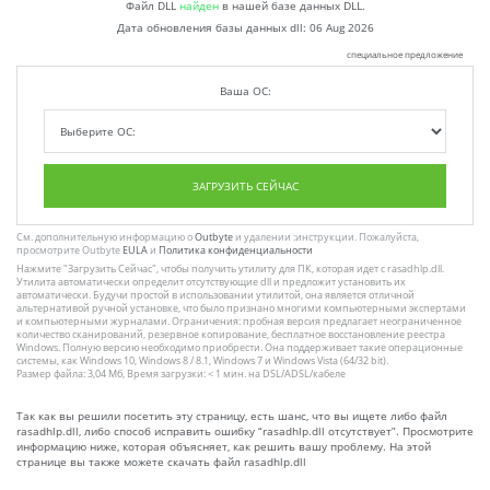
Файл DLL
найден
в нашей базе данных DLL.
Дата обновления базы данных dll:
06 Aug 2026
специальное предложение
Ваша ОС:
ЗАГРУЗИТЬ СЕЙЧАС
См. дополнительную информацию о
Outbyte
и удалении :инструкции. Пожалуйста,
просмотрите Outbyte
EULA
и
Политика конфиденциальности
Нажмите
"Загрузить Сейчас"
, чтобы получить утилиту для ПК, которая идет с rasadhlp.dll.
Утилита автоматически определит отсутствующие dll и предложит установить их
автоматически. Будучи простой в использовании утилитой, она является отличной
альтернативой ручной установке, что было признано многими компьютерными экспертами
и компьютерными журналами. Ограничения: пробная версия предлагает неограниченное
количество сканирований, резервное копирование, бесплатное восстановление реестра
Windows. Полную версию необходимо приобрести. Она поддерживает такие операционные
системы, как Windows 10, Windows 8 / 8.1, Windows 7 и Windows Vista (64/32 bit).
Размер файла: 3,04 Мб, Время загрузки: < 1 мин. на DSL/ADSL/кабеле
Так как вы решили посетить эту страницу, есть шанс, что вы ищете либо файл
rasadhlp.dll, либо способ исправить ошибку “rasadhlp.dll отсутствует”. Просмотрите
информацию ниже, которая объясняет, как решить вашу проблему. На этой
странице вы также можете скачать файл rasadhlp.dll