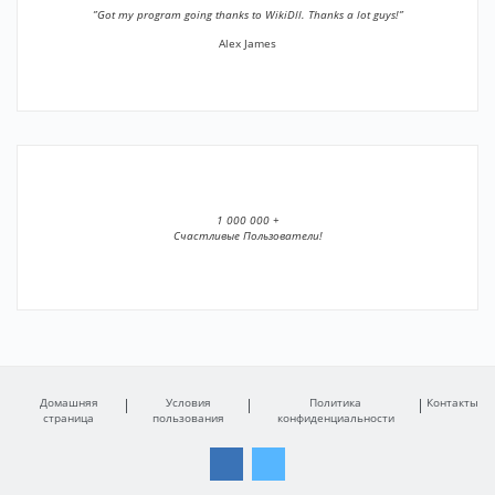
”Got my program going thanks to WikiDll. Thanks a lot guys!”
Alex James
1 000 000 +
Счастливые Пользователи!
Домашняя
Условия
Политика
Контакты
страница
пользования
конфиденциальности