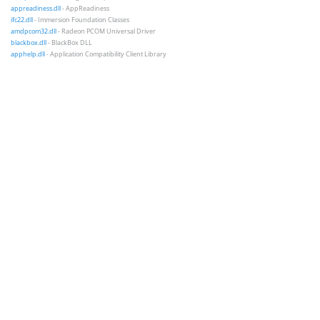
appreadiness.dll
- AppReadiness
ifc22.dll
- Immersion Foundation Classes
amdpcom32.dll
- Radeon PCOM Universal Driver
blackbox.dll
- BlackBox DLL
apphelp.dll
- Application Compatibility Client Library