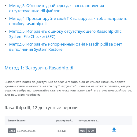
Метод 3: Обновите драйверы для восстановления
отсутствующих .dll-файлов
Метод 4: Просканируйте свой ПК на вирусы, чтобы исправить
ошибку rasadhlp.dll
Метод 5: Исправить ошибку отсутствующего Rasadhlp.dll с
System File Checker (SFC)
Метод 6: Исправить испорченный файл Rasadhlp.dll за счет
выполнения System Restore
Метод 1: Загрузить Rasadhlp.dll
Выполните поиск по доступным версиям rasadhlp.dll из списка ниже, выберите
нужный файл и нажмите на ссылку "Загрузить". Если вы не можете решить, какую
версию выбрать, прочитайте статью ниже или используйте автоматический метод
для решения проблемы
Rasadhlp.dll, 12 доступные версии
Биты и Версии
размер файлы
контрольные суммы
11.5 KB
6.3.9600.16384
32bit
MD5
SHA1