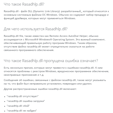
Что такое Rasadhlp.dll?
Rasadhlp.dll - файл DLL (Dynamic Link Library): разработанный_, который относится к
основным системным файлам ОС Windows. Обычно он содержит набор процедур и
функций драйвера, которые могут применяться Windows.
Для чего используется Rasadhlp.dll?
Rasadhlp.dll file, также известен как Remote Access AutoDial Helper, обычно
ассоциируется с Microsoft® Windows® Operating System. Это важный компонент,
обеспечивающий правильную работу программ Windows. Таким образом,
отсутствие файла rasadhlp.dll может отрицательно сказаться на работе
связанного программного обеспечения.
Что такое Rasadhlp.dll пропущена ошибка означает?
Есть несколько причин, которые могут привести к ошибкам rasadhlp.dll. К ним
относятся проблемы с реестром Windows, вредоносное программное обеспечение,
неисправные приложения и т.д.
Сообщения об ошибках, связанные с файлом rasadhlp.dll, также могут указывать
на то, что файл был неправильно установлен, поврежден или удален.
Другие распространенные ошибки rasadhlp.dll включают:
“rasadhlp.dll отсутствует”
“rasadhlp.dll ошибка загрузки”
“rasadhlp.dll сбой”
“rasadhlp.dll не найден”