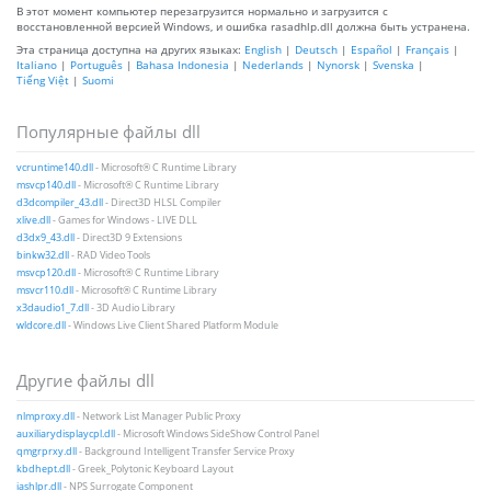
В этот момент компьютер перезагрузится нормально и загрузится с
восстановленной версией Windows, и ошибка rasadhlp.dll должна быть устранена.
Эта страница доступна на других языках:
English
|
Deutsch
|
Español
|
Français
|
Italiano
|
Português
|
Bahasa Indonesia
|
Nederlands
|
Nynorsk
|
Svenska
|
Tiếng Việt
|
Suomi
Популярные файлы dll
vcruntime140.dll
- Microsoft® C Runtime Library
msvcp140.dll
- Microsoft® C Runtime Library
d3dcompiler_43.dll
- Direct3D HLSL Compiler
xlive.dll
- Games for Windows - LIVE DLL
d3dx9_43.dll
- Direct3D 9 Extensions
binkw32.dll
- RAD Video Tools
msvcp120.dll
- Microsoft® C Runtime Library
msvcr110.dll
- Microsoft® C Runtime Library
x3daudio1_7.dll
- 3D Audio Library
wldcore.dll
- Windows Live Client Shared Platform Module
Другие файлы dll
nlmproxy.dll
- Network List Manager Public Proxy
auxiliarydisplaycpl.dll
- Microsoft Windows SideShow Control Panel
qmgrprxy.dll
- Background Intelligent Transfer Service Proxy
kbdhept.dll
- Greek_Polytonic Keyboard Layout
iashlpr.dll
- NPS Surrogate Component