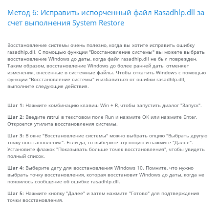
Метод 6: Исправить испорченный файл Rasadhlp.dll за
счет выполнения System Restore
Восстановление системы очень полезно, когда вы хотите исправить ошибку
rasadhlp.dll. С помощью функции "Восстановление системы" вы можете выбрать
восстановление Windows до даты, когда файл rasadhlp.dll не был поврежден.
Таким образом, восстановление Windows до более ранней даты отменяет
изменения, внесенные в системные файлы. Чтобы откатить Windows с помощью
функции "Восстановление системы" и избавиться от ошибки rasadhlp.dll,
выполните следующие действия.
Шаг 1:
Нажмите комбинацию клавиш Win + R, чтобы запустить диалог "Запуск".
Шаг 2:
Введите
rstrui
в текстовом поле Run и нажмите OK или нажмите Enter.
Откроется утилита восстановления системы.
Шаг 3:
В окне "Восстановление системы" можно выбрать опцию "Выбрать другую
точку восстановления". Если да, то выберите эту опцию и нажмите "Далее".
Установите флажок "Показывать больше точек восстановления", чтобы увидеть
полный список.
Шаг 4:
Выберите дату для восстановления Windows 10. Помните, что нужно
выбрать точку восстановления, которая восстановит Windows до даты, когда не
появилось сообщение об ошибке rasadhlp.dll.
Шаг 5:
Нажмите кнопку "Далее" и затем нажмите "Готово" для подтверждения
точки восстановления.