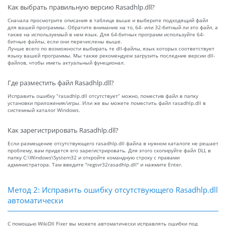
Как выбрать правильную версию Rasadhlp.dll?
Сначала просмотрите описания в таблице выше и выберите подходящий файл
для вашей программы. Обратите внимание на то, 64- или 32-битный ли это файл, а
также на используемый в нем язык. Для 64-битных программ используйте 64-
битные файлы, если они перечислены выше.
Лучше всего по возможности выбирать те dll-файлы, язык которых соответствует
языку вашей программы. Мы также рекомендуем загрузить последние версии dll-
файлов, чтобы иметь актуальный функционал.
Где разместить файл Rasadhlp.dll?
Исправить ошибку “rasadhlp.dll отсутствует” можно, поместив файл в папку
установки приложения/игры. Или же вы можете поместить файл rasadhlp.dll в
системный каталог Windows.
Как зарегистрировать Rasadhlp.dll?
Если размещение отсутствующего rasadhlp.dll файла в нужном каталоге не решает
проблему, вам придется его зарегистрировать. Для этого скопируйте файл DLL в
папку C:\Windows\System32 и откройте командную строку с правами
администратора. Там введите "regsvr32rasadhlp.dll" и нажмите Enter.
Метод 2: Исправить ошибку отсутствующего Rasadhlp.dll
автоматически
С помощью WikiDll Fixer вы можете автоматически исправлять ошибки под