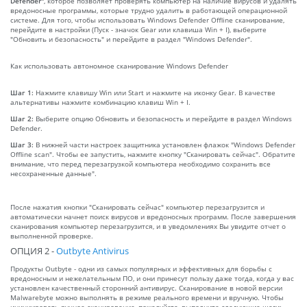
Defender"
, которое позволяет проверять компьютер на наличие вирусов и удалять
вредоносные программы, которые трудно удалить в работающей операционной
системе. Для того, чтобы использовать Windows Defender Offline сканирование,
перейдите в настройки (Пуск - значок Gear или клавиша Win + I), выберите
"Обновить и безопасность" и перейдите в раздел "Windows Defender".
Как использовать автономное сканирование Windows Defender
Шаг 1:
Нажмите клавишу Win или Start и нажмите на иконку Gear. В качестве
альтернативы нажмите комбинацию клавиш Win + I.
Шаг 2:
Выберите опцию Обновить и безопасность и перейдите в раздел Windows
Defender.
Шаг 3:
В нижней части настроек защитника установлен флажок "Windows Defender
Offline scan". Чтобы ее запустить, нажмите кнопку "Сканировать сейчас". Обратите
внимание, что перед перезагрузкой компьютера необходимо сохранить все
несохраненные данные".
После нажатия кнопки "Сканировать сейчас" компьютер перезагрузится и
автоматически начнет поиск вирусов и вредоносных программ. После завершения
сканирования компьютер перезагрузится, и в уведомлениях Вы увидите отчет о
выполненной проверке.
ОПЦИЯ 2 -
Outbyte Antivirus
Продукты Outbyte - одни из самых популярных и эффективных для борьбы с
вредоносным и нежелательным ПО, и они принесут пользу даже тогда, когда у вас
установлен качественный сторонний антивирус. Сканирование в новой версии
Malwarebyte можно выполнять в режиме реального времени и вручную. Чтобы
инициировать ручное сканирование, пожалуйста, выполните следующие шаги: