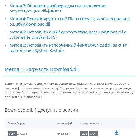
Метод 3: Обновите драйверы для восстановления
отсутствующих .dll-файлов
Метод 4: Просканируйте свой ПК на вирусы, чтобы исправить
ошибку download.dll
Метод 5: Исправить ошибку отсутствующего Download.dll с
System File Checker (SFC)
Метод 6: Исправить испорченный файл Download.dll за счет
выполнения System Restore
Метод 1: Загрузить Download.dll
Выполните поиск по доступным версиям download.dll из списка ниже, выберите
нужный файл и нажмите на ссылку "Загрузить". Если вы не можете решить, какую
версию выбрать, прочитайте статью ниже или используйте автоматический метод
для решения проблемы
Download.dll, 1 доступные версии
Биты и Версии
размер файлы
контрольные суммы
645.1 KB
2.7.0.14
32bit
MD5
SHA1