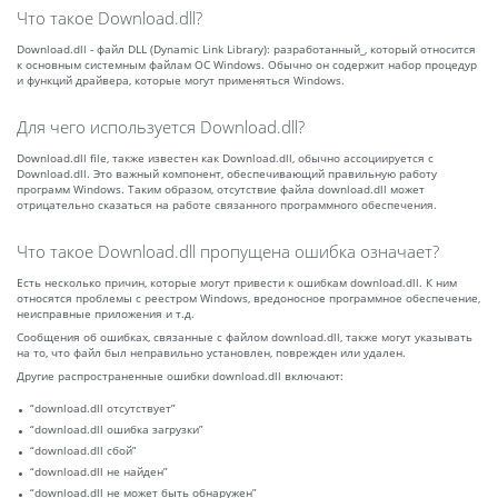
Что такое Download.dll?
Download.dll - файл DLL (Dynamic Link Library): разработанный_, который относится
к основным системным файлам ОС Windows. Обычно он содержит набор процедур
и функций драйвера, которые могут применяться Windows.
Для чего используется Download.dll?
Download.dll file, также известен как Download.dll, обычно ассоциируется с
Download.dll. Это важный компонент, обеспечивающий правильную работу
программ Windows. Таким образом, отсутствие файла download.dll может
отрицательно сказаться на работе связанного программного обеспечения.
Что такое Download.dll пропущена ошибка означает?
Есть несколько причин, которые могут привести к ошибкам download.dll. К ним
относятся проблемы с реестром Windows, вредоносное программное обеспечение,
неисправные приложения и т.д.
Сообщения об ошибках, связанные с файлом download.dll, также могут указывать
на то, что файл был неправильно установлен, поврежден или удален.
Другие распространенные ошибки download.dll включают:
“download.dll отсутствует”
“download.dll ошибка загрузки”
“download.dll сбой”
“download.dll не найден”
“download.dll не может быть обнаружен”