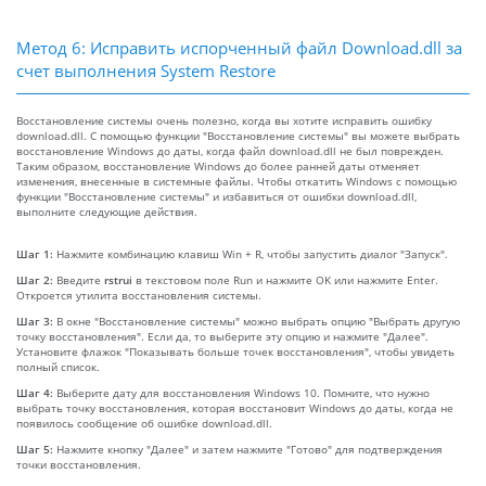
Метод 6: Исправить испорченный файл Download.dll за
счет выполнения System Restore
Восстановление системы очень полезно, когда вы хотите исправить ошибку
download.dll. С помощью функции "Восстановление системы" вы можете выбрать
восстановление Windows до даты, когда файл download.dll не был поврежден.
Таким образом, восстановление Windows до более ранней даты отменяет
изменения, внесенные в системные файлы. Чтобы откатить Windows с помощью
функции "Восстановление системы" и избавиться от ошибки download.dll,
выполните следующие действия.
Шаг 1:
Нажмите комбинацию клавиш Win + R, чтобы запустить диалог "Запуск".
Шаг 2:
Введите
rstrui
в текстовом поле Run и нажмите OK или нажмите Enter.
Откроется утилита восстановления системы.
Шаг 3:
В окне "Восстановление системы" можно выбрать опцию "Выбрать другую
точку восстановления". Если да, то выберите эту опцию и нажмите "Далее".
Установите флажок "Показывать больше точек восстановления", чтобы увидеть
полный список.
Шаг 4:
Выберите дату для восстановления Windows 10. Помните, что нужно
выбрать точку восстановления, которая восстановит Windows до даты, когда не
появилось сообщение об ошибке download.dll.
Шаг 5:
Нажмите кнопку "Далее" и затем нажмите "Готово" для подтверждения
точки восстановления.