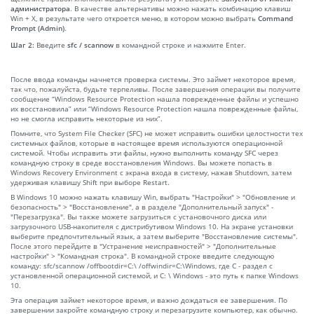
администратора
. В качестве альтернативы можно нажать комбинацию клавиш
Win + X, в результате чего откроется меню, в котором можно выбрать
Command
Prompt (Admin)
.
Шаг 2:
Введите
sfc / scannow
в командной строке и нажмите Enter.
После ввода команды начнется проверка системы. Это займет некоторое время,
так что, пожалуйста, будьте терпеливы. После завершения операции вы получите
сообщение “Windows Resource Protection нашла поврежденные файлы и успешно
их восстановила” или “Windows Resource Protection нашла поврежденные файлы,
но не смогла исправить некоторые из них”.
Помните, что System File Checker (SFC) не может исправить ошибки целостности тех
системных файлов, которые в настоящее время используются операционной
системой. Чтобы исправить эти файлы, нужно выполнить команду SFC через
командную строку в среде восстановления Windows. Вы можете попасть в
Windows Recovery Environment с экрана входа в систему, нажав Shutdown, затем
удерживая клавишу Shift при выборе Restart.
В Windows 10 можно нажать клавишу Win, выбрать "Настройки" > "Обновление и
безопасность" > "Восстановление", а в разделе "Дополнительный запуск" -
"Перезагрузка". Вы также можете загрузиться с установочного диска или
загрузочного USB-накопителя с дистрибутивом Windows 10. На экране установки
выберите предпочтительный язык, а затем выберите "Восстановление системы".
После этого перейдите в "Устранение неисправностей" > "Дополнительные
настройки" > "Командная строка". В командной строке введите следующую
команду: sfc/scannow /offbootdir=C:\ /offwindir=C:\Windows, где C - раздел с
установленной операционной системой, и C: \ Windows - это путь к папке Windows
10.
Эта операция займет некоторое время, и важно дождаться ее завершения. По
завершении закройте командную строку и перезагрузите компьютер, как обычно.