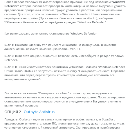
Новая версия Windows 10 имеет встроенное приложение под названием
"Windows
Defender"
, которое позволяет проверять компьютер на наличие вирусов и удалять
вредоносные программы, которые трудно удалить в работающей операционной
системе. Для того, чтобы использовать Windows Defender Offline сканирование,
перейдите в настройки (Пуск - значок Gear или клавиша Win + I), выберите
"Обновить и безопасность" и перейдите в раздел "Windows Defender".
Как использовать автономное сканирование Windows Defender
Шаг 1:
Нажмите клавишу Win или Start и нажмите на иконку Gear. В качестве
альтернативы нажмите комбинацию клавиш Win + I.
Шаг 2:
Выберите опцию Обновить и безопасность и перейдите в раздел Windows
Defender.
Шаг 3:
В нижней части настроек защитника установлен флажок "Windows Defender
Offline scan". Чтобы ее запустить, нажмите кнопку "Сканировать сейчас". Обратите
внимание, что перед перезагрузкой компьютера необходимо сохранить все
несохраненные данные".
После нажатия кнопки "Сканировать сейчас" компьютер перезагрузится и
автоматически начнет поиск вирусов и вредоносных программ. После завершения
сканирования компьютер перезагрузится, и в уведомлениях Вы увидите отчет о
выполненной проверке.
ОПЦИЯ 2 -
Outbyte Antivirus
Продукты Outbyte - одни из самых популярных и эффективных для борьбы с
вредоносным и нежелательным ПО, и они принесут пользу даже тогда, когда у вас
установлен качественный сторонний антивирус. Сканирование в новой версии