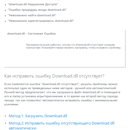
“download.dll Нарушение Доступа”
“Ошибка процедуры входа download.dll”
“Невозможно найти download.dll”
“Невозможно зарегистрировать download.dll”
download.dll - Системная Ошибка
Программа не может работать, потому что download.dll отсутствует на вашем
компьютере. Попробуйте переустановить программу, чтобы исправить проблему.
Как исправить ошибку Download.dll отсутствует?
Если появляется оштбка “download.dll отсутствует”, решить проблемы можно
используя один из приведенных ниже методов - ручной или автоматический.
Ручной метод предполагает, что вы загружаете файл download.dll и помещаете
его в папку установки игры/приложения, в то время как второй метод гораздо
проще, так как позволяет автоматически исправить ошибку с минимальными
усилиями.
Метод 1: Загрузить Download.dll
Метод 2: Исправить ошибку отсутствующего Download.dll
автоматически