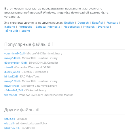
В этот момент компьютер перезагрузится нормально и загрузится с
восстановленной версией Windows, и ошибка download.dll должна быть
устранена.
Эта страница доступна на других языках:
English
|
Deutsch
|
Español
|
Français
|
Italiano
|
Português
|
Bahasa Indonesia
|
Nederlands
|
Nynorsk
|
Svenska
|
Tiếng Việt
|
Suomi
Популярные файлы dll
vcruntime140.dll
- Microsoft® C Runtime Library
msvcp140.dll
- Microsoft® C Runtime Library
d3dcompiler_43.dll
- Direct3D HLSL Compiler
xlive.dll
- Games for Windows - LIVE DLL
d3dx9_43.dll
- Direct3D 9 Extensions
binkw32.dll
- RAD Video Tools
msvcp120.dll
- Microsoft® C Runtime Library
msvcr110.dll
- Microsoft® C Runtime Library
x3daudio1_7.dll
- 3D Audio Library
wldcore.dll
- Windows Live Client Shared Platform Module
Другие файлы dll
setup.dll
- Setup.dll
wldp.dll
- Windows Lockdown Policy
blackbox.dll
- BlackBox DLL