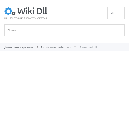
RU
EN
DE
ES
FR
Домашняя страница
Orbitdownloader.com
Download.dll
IT
PT
ID
NL
NN
SV
VI
FI