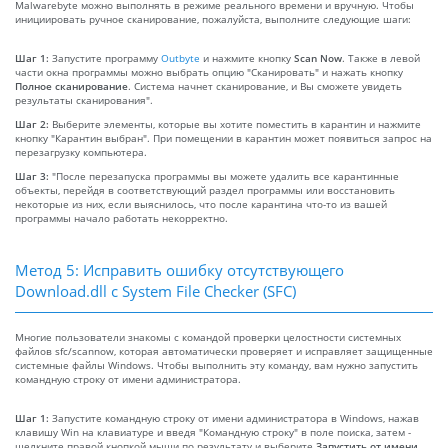
Malwarebyte можно выполнять в режиме реального времени и вручную. Чтобы
инициировать ручное сканирование, пожалуйста, выполните следующие шаги:
Шаг 1:
Запустите программу
Outbyte
и нажмите кнопку
Scan Now
. Также в левой
части окна программы можно выбрать опцию "Сканировать" и нажать кнопку
Полное сканирование
. Система начнет сканирование, и Вы сможете увидеть
результаты сканирования".
Шаг 2:
Выберите элементы, которые вы хотите поместить в карантин и нажмите
кнопку "Карантин выбран". При помещении в карантин может появиться запрос на
перезагрузку компьютера.
Шаг 3:
"После перезапуска программы вы можете удалить все карантинные
объекты, перейдя в соответствующий раздел программы или восстановить
некоторые из них, если выяснилось, что после карантина что-то из вашей
программы начало работать некорректно.
Метод 5: Исправить ошибку отсутствующего
Download.dll с System File Checker (SFC)
Многие пользователи знакомы с командой проверки целостности системных
файлов sfc/scannow, которая автоматически проверяет и исправляет защищенные
системные файлы Windows. Чтобы выполнить эту команду, вам нужно запустить
командную строку от имени администратора.
Шаг 1:
Запустите командную строку от имени администратора в Windows, нажав
клавишу Win на клавиатуре и введя "Командную строку" в поле поиска, затем -
щелкните правой кнопкой мыши по результату и выберите
Запустить от имени