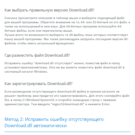
Как выбрать правильную версию Download.dll?
Сначала просмотрите описания в таблице выше и выберите подходящий файл
для вашей программы. Обратите внимание на то, 64- или 32-битный ли это файл, а
также на используемый в нем язык. Для 64-битных программ используйте 64-
битные файлы, если они перечислены выше.
Лучше всего по возможности выбирать те dll-файлы, язык которых соответствует
языку вашей программы. Мы также рекомендуем загрузить последние версии dll-
файлов, чтобы иметь актуальный функционал.
Где разместить файл Download.dll?
Исправить ошибку “download.dll отсутствует” можно, поместив файл в папку
установки приложения/игры. Или же вы можете поместить файл download.dll в
системный каталог Windows.
Как зарегистрировать Download.dll?
Если размещение отсутствующего download.dll файла в нужном каталоге не
решает проблему, вам придется его зарегистрировать. Для этого скопируйте файл
DLL в папку C:\Windows\System32 и откройте командную строку с правами
администратора. Там введите "regsvr32download.dll" и нажмите Enter.
Метод 2: Исправить ошибку отсутствующего
Download.dll автоматически