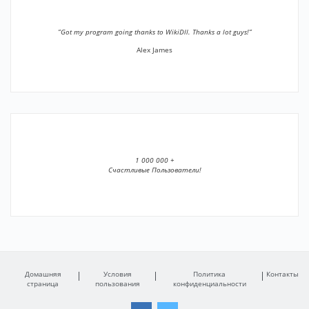
”Got my program going thanks to WikiDll. Thanks a lot guys!”
Alex James
1 000 000 +
Счастливые Пользователи!
Домашняя
Условия
Политика
Контакты
страница
пользования
конфиденциальности