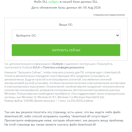
Файл DLL
найден
в нашей базе данных DLL.
Дата обновления базы данных dll:
05 Aug 2026
специальное предложение
Ваша ОС:
ЗАГРУЗИТЬ СЕЙЧАС
См. дополнительную информацию о
Outbyte
и удалении :инструкции. Пожалуйста,
просмотрите Outbyte
EULA
и
Политика конфиденциальности
Нажмите
"Загрузить Сейчас"
, чтобы получить утилиту для ПК, которая идет с download.dll.
Утилита автоматически определит отсутствующие dll и предложит установить их
автоматически. Будучи простой в использовании утилитой, она является отличной
альтернативой ручной установке, что было признано многими компьютерными экспертами
и компьютерными журналами. Ограничения: пробная версия предлагает неограниченное
количество сканирований, резервное копирование, бесплатное восстановление реестра
Windows. Полную версию необходимо приобрести. Она поддерживает такие операционные
системы, как Windows 10, Windows 8 / 8.1, Windows 7 и Windows Vista (64/32 bit).
Размер файла: 3,04 Мб, Время загрузки: < 1 мин. на DSL/ADSL/кабеле
Так как вы решили посетить эту страницу, есть шанс, что вы ищете либо файл
download.dll, либо способ исправить ошибку “download.dll отсутствует”.
Просмотрите информацию ниже, которая объясняет, как решить вашу проблему.
На этой странице вы также можете скачать файл download.dll