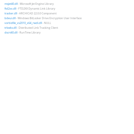
msjet40.dll
- Microsoft Jet Engine Library
ftd2xx.dll
- FTD2XX Dynamic Link Library
tracker.dll
- ARCHICAD 22.0.0 Component
bdeui.dll
- Windows BitLocker Drive Encryption User Interface
vorbisfile_vs2010_x64_rwdi.dll
- NULL
trkwks.dll
- Distributed Link Tracking Client
dscrt40.dll
- RunTime Library