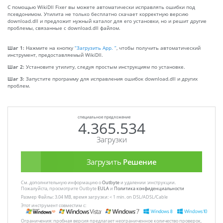
С помощью WikiDll Fixer вы можете автоматически исправлять ошибки под
псевдонимом. Утилита не только бесплатно скачает корректную версию
download.dll и предложит нужный каталог для его установки, но и решит другие
проблемы, связанные с download.dll файлом.
Шаг 1:
Нажмите на кнопку
“Загрузить App. ”
, чтобы получить автоматический
инструмент, предоставляемый WikiDll.
Шаг 2:
Установите утилиту, следуя простым инструкциям по установке.
Шаг 3:
Запустите программу для исправления ошибок download.dll и других
проблем.
специальное предложение
4.365.534
Загрузки
Загрузить
Решение
См. дополнительную информацию о
Outbyte
и удалении :инструкции.
Пожалуйста, просмотрите Outbyte
EULA
и
Политика конфиденциальности
Размер Файлы: 3.04 MB, время загрузки: < 1 min. on DSL/ADSL/Cable
Этот инструмент совместим с:
Ограничения: пробная версия предлагает неограниченное количество проверок,