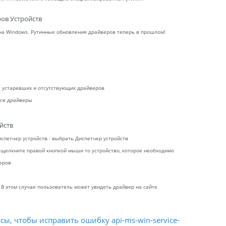
ов Устройств
 на Windows. Рутинные обновления драйверов теперь в прошлом!
ие устаревших и отсутствующих драйверов
все драйверы
йств
испетчер устройств - выбрать Диспетчер устройств
 щелкните правой кнопкой мыши то устройство, которое необходимо
еров
 В этом случае пользователь может увидеть драйвер на сайте
сы, чтобы исправить ошибку api-ms-win-service-