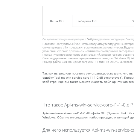
Ваша ОС:
См. дополнительную информацию о
Outbyte
и удалении :инструкции. Пожал
Нажмите
"Загрузить Сейчас"
, чтобы получить утилиту для ПК, которая
отсутствующие dll и предложит установить их автоматически. Будуч
установке, что было признано многими компьютерными экспертам
неограниченное количество сканирований, резервное копирование,
Она поддерживает такие операционные системы, как Windows 10, Window
Размер файла: 3,04 Мб, Время загрузки: < 1 мин. на DSL/ADSL/кабеле
Так как вы решили посетить эту страницу, есть шанс, что вы 
ошибку “api-ms-win-service-core-l1-1-0.dll отсутствует”. П
этой странице вы также можете скачать файл api-ms-win-servic
Что такое Api-ms-win-service-core-l1-1-0.dll?
Api-ms-win-service-core-l1-1-0.dll - файл DLL (Dynamic Link
Windows. Обычно он содержит набор процедур и функций др
Для чего используется Api-ms-win-service-cor