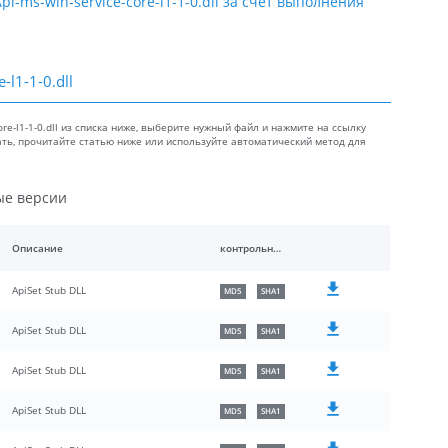
-ms-win-service-core-l1-1-0.dll за счет выполнения
-l1-1-0.dll
re-l1-1-0.dll из списка ниже, выберите нужный файл и нажмите на ссылку
ать, прочитайте статью ниже или используйте автоматический метод для
ные версии
Описание
контрольные суммы
ApiSet Stub DLL
MD5
SHA1
ApiSet Stub DLL
MD5
SHA1
ApiSet Stub DLL
MD5
SHA1
ApiSet Stub DLL
MD5
SHA1