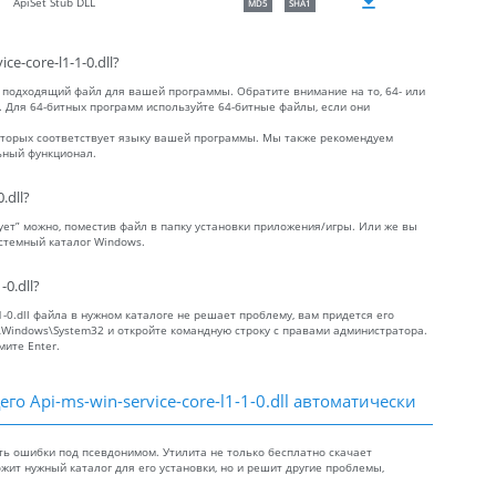
ApiSet Stub DLL
MD5
SHA1
-core-l1-1-0.dll?
 подходящий файл для вашей программы. Обратите внимание на то, 64- или
к. Для 64-битных программ используйте 64-битные файлы, если они
которых соответствует языку вашей программы. Мы также рекомендуем
льный функционал.
.dll?
ствует” можно, поместив файл в папку установки приложения/игры. Или же вы
системный каталог Windows.
0.dll?
1-0.dll файла в нужном каталоге не решает проблему, вам придется его
:\Windows\System32 и откройте командную строку с правами администратора.
мите Enter.
о Api-ms-win-service-core-l1-1-0.dll автоматически
ть ошибки под псевдонимом. Утилита не только бесплатно скачает
ложит нужный каталог для его установки, но и решит другие проблемы,