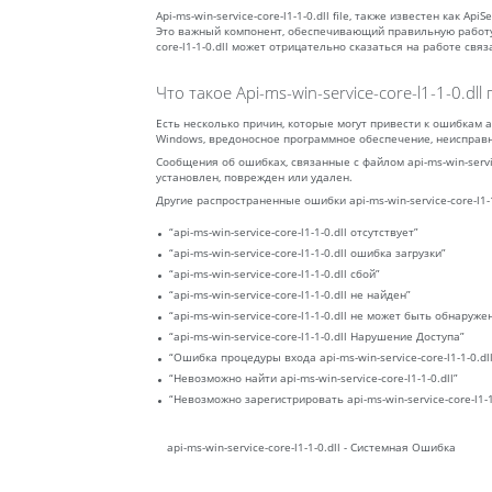
Api-ms-win-service-core-l1-1-0.dll file, также известен как A
Это важный компонент, обеспечивающий правильную работу п
core-l1-1-0.dll может отрицательно сказаться на работе св
Что такое Api-ms-win-service-core-l1-1-0.d
Есть несколько причин, которые могут привести к ошибкам api
Windows, вредоносное программное обеспечение, неисправн
Сообщения об ошибках, связанные с файлом api-ms-win-servic
установлен, поврежден или удален.
Другие распространенные ошибки api-ms-win-service-core-l1-
“api-ms-win-service-core-l1-1-0.dll отсутствует”
“api-ms-win-service-core-l1-1-0.dll ошибка загрузки”
“api-ms-win-service-core-l1-1-0.dll сбой”
“api-ms-win-service-core-l1-1-0.dll не найден”
“api-ms-win-service-core-l1-1-0.dll не может быть обнаруже
“api-ms-win-service-core-l1-1-0.dll Нарушение Доступа”
“Ошибка процедуры входа api-ms-win-service-core-l1-1-0.dll
“Невозможно найти api-ms-win-service-core-l1-1-0.dll”
“Невозможно зарегистрировать api-ms-win-service-core-l1-1-
api-ms-win-service-core-l1-1-0.dll - Системная Ошибка