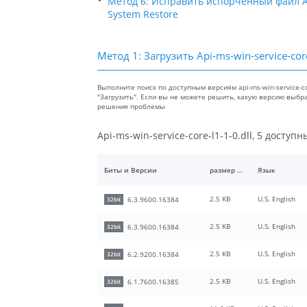
Метод 6: Исправить испорченный файл Api
System Restore
Метод 1: Загрузить Api-ms-win-service-core
Выполните поиск по доступным версиям api-ms-win-service-co
"Загрузить". Если вы не можете решить, какую версию выбр
решения проблемы
Api-ms-win-service-core-l1-1-0.dll, 5 доступ
Биты и Версии
размер файлы
Язык
2.5 KB
U.S. English
6.3.9600.16384
32bit
2.5 KB
U.S. English
6.3.9600.16384
32bit
2.5 KB
U.S. English
6.2.9200.16384
32bit
2.5 KB
U.S. English
6.1.7600.16385
32bit