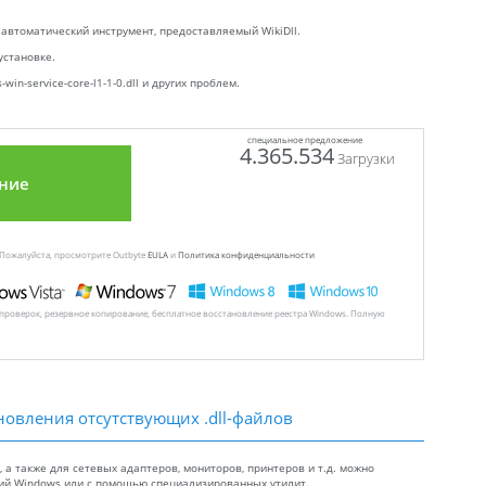
 автоматический инструмент, предоставляемый WikiDll.
установке.
n-service-core-l1-1-0.dll и других проблем.
специальное предложение
4.365.534
Загрузки
ние
 Пожалуйста, просмотрите Outbyte
EULA
и
Политика конфиденциальности
 проверок, резервное копирование, бесплатное восстановление реестра Windows. Полную
новления отсутствующих .dll-файлов
а также для сетевых адаптеров, мониторов, принтеров и т.д. можно
ний Windows или с помощью специализированных утилит.