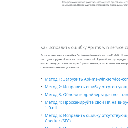
Программа не может работать, потому что api-ms-win-servic
компьютере. Попробуйте переустановить программу, что
Как исправить ошибку Api-ms-win-service-cor
Если появляется оштбка “api-ms-win-service-core-l1-1-0.dll
методов - ручной или автоматический. Ручной метод предпола
его в папку установки игры/приложения, в то время как вто
с минимальными усилиями.
Метод 1: Загрузить Api-ms-win-service-core
Метод 2: Исправить ошибку отсутствующег
Метод 3: Обновите драйверы для восстан
Метод 4: Просканируйте свой ПК на вирус
1-0.dll
Метод 5: Исправить ошибку отсутствующего 
Checker (SFC)