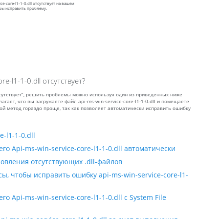
e-core-l1-1-0.dll отсутствует на вашем
бы исправить проблему.
e-l1-1-0.dll отсутствует?
 отсутствует”, решить проблемы можно используя один из приведенных ниже
гает, что вы загружаете файл api-ms-win-service-core-l1-1-0.dll и помещаете
рой метод гораздо проще, так как позволяет автоматически исправить ошибку
-l1-1-0.dll
о Api-ms-win-service-core-l1-1-0.dll автоматически
овления отсутствующих .dll-файлов
ы, чтобы исправить ошибку api-ms-win-service-core-l1-
Api-ms-win-service-core-l1-1-0.dll с System File