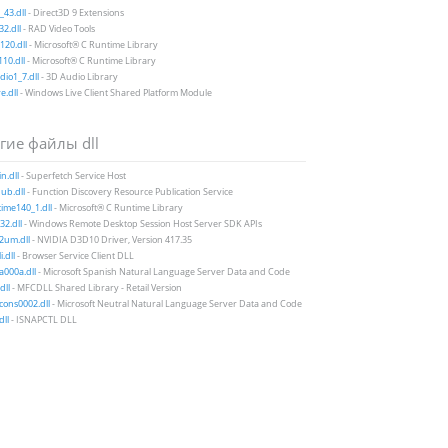
43.dll
- Direct3D 9 Extensions
2.dll
- RAD Video Tools
20.dll
- Microsoft® C Runtime Library
10.dll
- Microsoft® C Runtime Library
io1_7.dll
- 3D Audio Library
e.dll
- Windows Live Client Shared Platform Module
гие файлы dll
n.dll
- Superfetch Service Host
ub.dll
- Function Discovery Resource Publication Service
ime140_1.dll
- Microsoft® C Runtime Library
32.dll
- Windows Remote Desktop Session Host Server SDK APIs
2um.dll
- NVIDIA D3D10 Driver, Version 417.35
.dll
- Browser Service Client DLL
a000a.dll
- Microsoft Spanish Natural Language Server Data and Code
dll
- MFCDLL Shared Library - Retail Version
icons0002.dll
- Microsoft Neutral Natural Language Server Data and Code
dll
- ISNAPCTL DLL