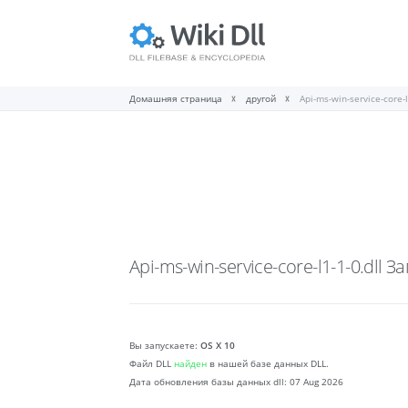
Домашняя страница
другой
Api-ms-win-service-core-l
Api-ms-win-service-core-l1-1-0.dll
За
Вы запускаете:
OS X 10
Файл DLL
найден
в нашей базе данных DLL.
Дата обновления базы данных dll:
07 Aug 2026