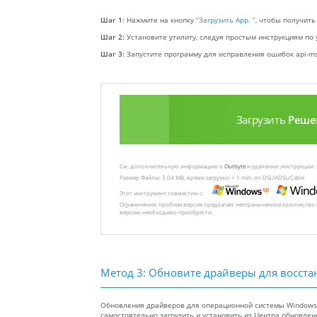
Шаг 1:
Нажмите на кнопку
“Загрузить App. ”
, чтобы получить
Шаг 2:
Установите утилиту, следуя простым инструкциям по 
Шаг 3:
Запустите программу для исправления ошибок api-ms-wi
Загрузить
Реше
См. дополнительную информацию о
Outbyte
и удалении :инструкции.
Размер Файлы: 3.04 MB, время загрузки: < 1 min. on DSL/ADSL/Cable
Этот инструмент совместим с:
Ограничения: пробная версия предлагает неограниченное количество
версию необходимо приобрести.
Метод 3: Обновите драйверы для восста
Обновления драйверов для операционной системы Windows, 
самостоятельно загрузить и установить из Центра обновле