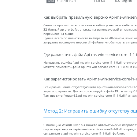
11.0 KB
U.S. English
10.0.18362.1
32bit
Как выбрать правильную версию Api-ms-win-service
Сначала просмотрите описания в таблице выше и выберите
32-битный ли это файл, а также на используемый в нем язы
перечислены выше.
Лучше всего по возможности выбирать те dll-файлы, язык 
загрузить последние версии dll-файлов, чтобы иметь актуа
Где разместить файл Api-ms-win-service-core-l1-1-0
Исправить ошибку “api-ms-win-service-core-l1-1-0.dll отсут
можете поместить файл api-ms-win-service-core-l1-1-0.dll в 
Как зарегистрировать Api-ms-win-service-core-l1-1-
Если размещение отсутствующего api-ms-win-service-core-l1-
зарегистрировать. Для этого скопируйте файл DLL в папку C
Там введите "regsvr32api-ms-win-service-core-l1-1-0.dll" и наж
Метод 2: Исправить ошибку отсутствующег
С помощью WikiDll Fixer вы можете автоматически исправля
корректную версию api-ms-win-service-core-l1-1-0.dll и пред
связанные с api-ms-win-service-core-l1-1-0.dll файлом.