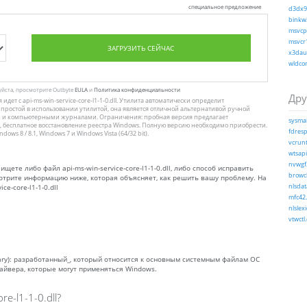
специальное предложение
d3dx9_
binkw3
msvcp1
msvcr1
ЗАГРУЗИТЬ СЕЙЧАС
x3daud
wldcor
уйста, просмотрите Outbyte
EULA
и
Политика конфиденциальности
Дру
 идет с api-ms-win-service-core-l1-1-0.dll. Утилита автоматически определит
и простой в использовании утилитой, она является отличной альтернативой ручной
и и компьютерными журналами. Ограничения: пробная версия предлагает
sysmai
 бесплатное восстановление реестра Windows. Полную версию необходимо приобрести.
fdresp
s 8 / 8.1, Windows 7 и Windows Vista (64/32 bit).
vcrunt
wtsapi
nvwgf
ищете либо файл api-ms-win-service-core-l1-1-0.dll, либо способ исправить
browcli
росмотрите информацию ниже, которая объясняет, как решить вашу проблему. На
e-core-l1-1-0.dll
nlsdat
mfc42.
nlslex
vtwctl.
 Library): разработанный_, который относится к основным системным файлам ОС
айвера, которые могут применяться Windows.
e-l1-1-0.dll?