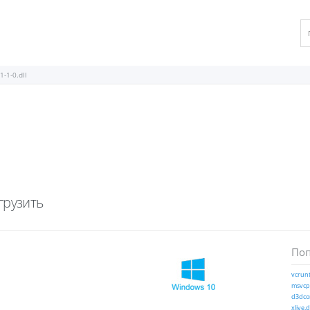
1-1-0.dll
грузить
Поп
vcrunt
msvcp1
d3dcom
xlive.d