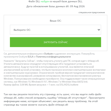
Файл DLL
найден
в нашей базе данных DLL.
Дата обновления базы данных dll:
09 Aug 2026
специальное предложение
Ваша ОС:
ЗАГРУЗИТЬ СЕЙЧАС
См. дополнительную информацию о
Outbyte
и удалении :инструкции. Пожалуйста,
просмотрите Outbyte
EULA
и
Политика конфиденциальности
Нажмите
"Загрузить Сейчас"
, чтобы получить утилиту для ПК, которая идет с shlwapi.dll.
Утилита автоматически определит отсутствующие dll и предложит установить их
автоматически. Будучи простой в использовании утилитой, она является отличной
альтернативой ручной установке, что было признано многими компьютерными экспертами
и компьютерными журналами. Ограничения: пробная версия предлагает неограниченное
количество сканирований, резервное копирование, бесплатное восстановление реестра
Windows. Полную версию необходимо приобрести. Она поддерживает такие операционные
системы, как Windows 10, Windows 8 / 8.1, Windows 7 и Windows Vista (64/32 bit).
Размер файла: 3,04 Мб, Время загрузки: < 1 мин. на DSL/ADSL/кабеле
Так как вы решили посетить эту страницу, есть шанс, что вы ищете либо файл
shlwapi.dll, либо способ исправить ошибку “shlwapi.dll отсутствует”. Просмотрите
информацию ниже, которая объясняет, как решить вашу проблему. На этой
странице вы также можете скачать файл shlwapi.dll