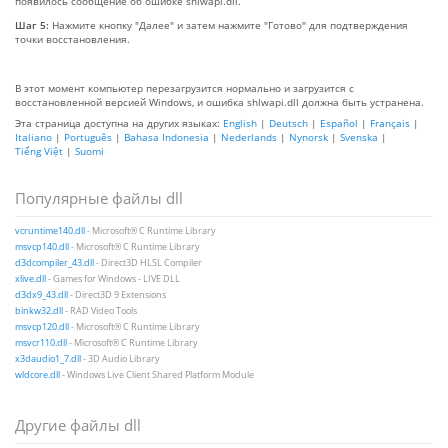
появилось сообщение об ошибке shlwapi.dll.
Шаг 5:
Нажмите кнопку "Далее" и затем нажмите "Готово" для подтверждения
точки восстановления.
В этот момент компьютер перезагрузится нормально и загрузится с
восстановленной версией Windows, и ошибка shlwapi.dll должна быть устранена.
Эта страница доступна на других языках:
English
|
Deutsch
|
Español
|
Français
|
Italiano
|
Português
|
Bahasa Indonesia
|
Nederlands
|
Nynorsk
|
Svenska
|
Tiếng Việt
|
Suomi
Популярные файлы dll
vcruntime140.dll
- Microsoft® C Runtime Library
msvcp140.dll
- Microsoft® C Runtime Library
d3dcompiler_43.dll
- Direct3D HLSL Compiler
xlive.dll
- Games for Windows - LIVE DLL
d3dx9_43.dll
- Direct3D 9 Extensions
binkw32.dll
- RAD Video Tools
msvcp120.dll
- Microsoft® C Runtime Library
msvcr110.dll
- Microsoft® C Runtime Library
x3daudio1_7.dll
- 3D Audio Library
wldcore.dll
- Windows Live Client Shared Platform Module
Другие файлы dll