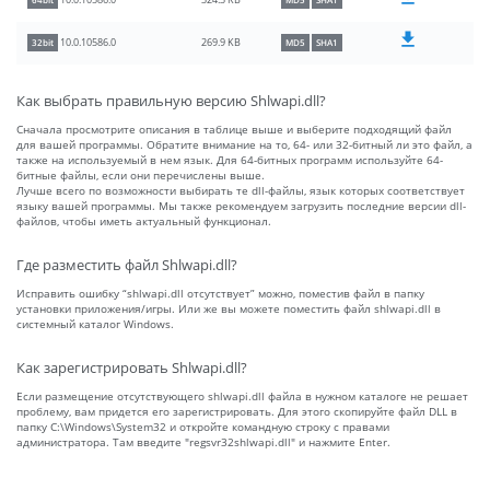
324.3 KB
10.0.10586.0
64bit
MD5
SHA1
269.9 KB
10.0.10586.0
32bit
MD5
SHA1
Как выбрать правильную версию Shlwapi.dll?
Сначала просмотрите описания в таблице выше и выберите подходящий файл
для вашей программы. Обратите внимание на то, 64- или 32-битный ли это файл, а
также на используемый в нем язык. Для 64-битных программ используйте 64-
битные файлы, если они перечислены выше.
Лучше всего по возможности выбирать те dll-файлы, язык которых соответствует
языку вашей программы. Мы также рекомендуем загрузить последние версии dll-
файлов, чтобы иметь актуальный функционал.
Где разместить файл Shlwapi.dll?
Исправить ошибку “shlwapi.dll отсутствует” можно, поместив файл в папку
установки приложения/игры. Или же вы можете поместить файл shlwapi.dll в
системный каталог Windows.
Как зарегистрировать Shlwapi.dll?
Если размещение отсутствующего shlwapi.dll файла в нужном каталоге не решает
проблему, вам придется его зарегистрировать. Для этого скопируйте файл DLL в
папку C:\Windows\System32 и откройте командную строку с правами
администратора. Там введите "regsvr32shlwapi.dll" и нажмите Enter.