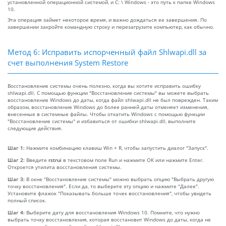
установленной операционной системой, и C: \ Windows - это путь к папке Windows
10.
Эта операция займет некоторое время, и важно дождаться ее завершения. По
завершении закройте командную строку и перезагрузите компьютер, как обычно.
Метод 6: Исправить испорченный файл Shlwapi.dll за
счет выполнения System Restore
Восстановление системы очень полезно, когда вы хотите исправить ошибку
shlwapi.dll. С помощью функции "Восстановление системы" вы можете выбрать
восстановление Windows до даты, когда файл shlwapi.dll не был поврежден. Таким
образом, восстановление Windows до более ранней даты отменяет изменения,
внесенные в системные файлы. Чтобы откатить Windows с помощью функции
"Восстановление системы" и избавиться от ошибки shlwapi.dll, выполните
следующие действия.
Шаг 1:
Нажмите комбинацию клавиш Win + R, чтобы запустить диалог "Запуск".
Шаг 2:
Введите
rstrui
в текстовом поле Run и нажмите OK или нажмите Enter.
Откроется утилита восстановления системы.
Шаг 3:
В окне "Восстановление системы" можно выбрать опцию "Выбрать другую
точку восстановления". Если да, то выберите эту опцию и нажмите "Далее".
Установите флажок "Показывать больше точек восстановления", чтобы увидеть
полный список.
Шаг 4:
Выберите дату для восстановления Windows 10. Помните, что нужно
выбрать точку восстановления, которая восстановит Windows до даты, когда не