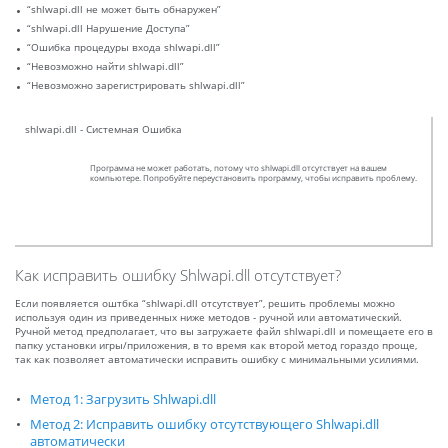
“shlwapi.dll не может быть обнаружен”
“shlwapi.dll Нарушение Доступа”
“Ошибка процедуры входа shlwapi.dll”
“Невозможно найти shlwapi.dll”
“Невозможно зарегистрировать shlwapi.dll”
shlwapi.dll - Системная Ошибка
Программа не может работать, потому что shlwapi.dll отсутствует на вашем
компьютере. Попробуйте переустановить программу, чтобы исправить проблему.
Как исправить ошибку Shlwapi.dll отсутствует?
Если появляется оштбка “shlwapi.dll отсутствует”, решить проблемы можно
используя один из приведенных ниже методов - ручной или автоматический.
Ручной метод предполагает, что вы загружаете файл shlwapi.dll и помещаете его в
папку установки игры/приложения, в то время как второй метод гораздо проще,
так как позволяет автоматически исправить ошибку с минимальными усилиями.
Метод 1: Загрузить Shlwapi.dll
Метод 2: Исправить ошибку отсутствующего Shlwapi.dll
автоматически