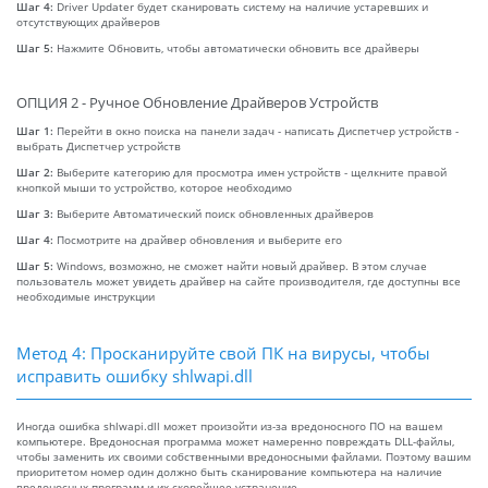
Шаг 4:
Driver Updater будет сканировать систему на наличие устаревших и
отсутствующих драйверов
Шаг 5:
Нажмите Обновить, чтобы автоматически обновить все драйверы
ОПЦИЯ 2 - Ручное Обновление Драйверов Устройств
Шаг 1:
Перейти в окно поиска на панели задач - написать Диспетчер устройств -
выбрать Диспетчер устройств
Шаг 2:
Выберите категорию для просмотра имен устройств - щелкните правой
кнопкой мыши то устройство, которое необходимо
Шаг 3:
Выберите Автоматический поиск обновленных драйверов
Шаг 4:
Посмотрите на драйвер обновления и выберите его
Шаг 5:
Windows, возможно, не сможет найти новый драйвер. В этом случае
пользователь может увидеть драйвер на сайте производителя, где доступны все
необходимые инструкции
Метод 4: Просканируйте свой ПК на вирусы, чтобы
исправить ошибку shlwapi.dll
Иногда ошибка shlwapi.dll может произойти из-за вредоносного ПО на вашем
компьютере. Вредоносная программа может намеренно повреждать DLL-файлы,
чтобы заменить их своими собственными вредоносными файлами. Поэтому вашим
приоритетом номер один должно быть сканирование компьютера на наличие
вредоносных программ и их скорейшее устранение.