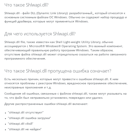
Что такое Shlwapi.dll?
Shlwapi.dll - файл DLL (Dynamic Link Library): разработанный_, который относится к
основным системным файлам ОС Windows. Обычно он содержит набор процедур и
функций драйвера, которые могут применяться Windows.
Для чего используется Shlwapi.dll?
Shlwapi.dll file, также известен как Shell Light-weight Utility Library, обычно
ассоциируется с Microsoft® Windows® Operating System. Это важный компонент,
обеспечивающий правильную работу программ Windows. Таким образом,
отсутствие файла shlwapi.dll может отрицательно сказаться на работе связанного
программного обеспечения.
Что такое Shlwapi.dll пропущена ошибка означает?
Есть несколько причин, которые могут привести к ошибкам shlwapi.dll. К ним
относятся проблемы с реестром Windows, вредоносное программное обеспечение,
неисправные приложения и т.д.
Сообщения об ошибках, связанные с файлом shlwapi.dll, также могут указывать на
то, что файл был неправильно установлен, поврежден или удален.
Другие распространенные ошибки shlwapi.dll включают:
“shlwapi.dll отсутствует”
“shlwapi.dll ошибка загрузки”
“shlwapi.dll сбой”
“shlwapi.dll не найден”