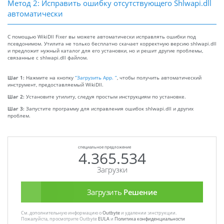
Метод 2: Исправить ошибку отсутствующего Shlwapi.dll
автоматически
С помощью WikiDll Fixer вы можете автоматически исправлять ошибки под
псевдонимом. Утилита не только бесплатно скачает корректную версию shlwapi.dll
и предложит нужный каталог для его установки, но и решит другие проблемы,
связанные с shlwapi.dll файлом.
Шаг 1:
Нажмите на кнопку
“Загрузить App. ”
, чтобы получить автоматический
инструмент, предоставляемый WikiDll.
Шаг 2:
Установите утилиту, следуя простым инструкциям по установке.
Шаг 3:
Запустите программу для исправления ошибок shlwapi.dll и других
проблем.
специальное предложение
4.365.534
Загрузки
Загрузить
Решение
См. дополнительную информацию о
Outbyte
и удалении :инструкции.
Пожалуйста, просмотрите Outbyte
EULA
и
Политика конфиденциальности