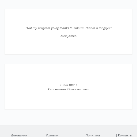
”Got my program going thanks to WikiDll. Thanks a lot guys!”
Alex James
1 000 000 +
Счастливые Пользователи!
Домашняя
Условия
Политика
Контакты