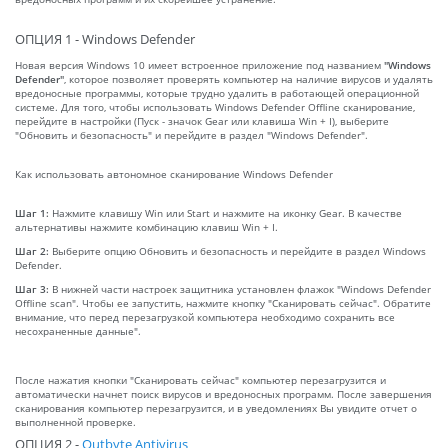
ОПЦИЯ 1 - Windows Defender
Новая версия Windows 10 имеет встроенное приложение под названием
"Windows
Defender"
, которое позволяет проверять компьютер на наличие вирусов и удалять
вредоносные программы, которые трудно удалить в работающей операционной
системе. Для того, чтобы использовать Windows Defender Offline сканирование,
перейдите в настройки (Пуск - значок Gear или клавиша Win + I), выберите
"Обновить и безопасность" и перейдите в раздел "Windows Defender".
Как использовать автономное сканирование Windows Defender
Шаг 1:
Нажмите клавишу Win или Start и нажмите на иконку Gear. В качестве
альтернативы нажмите комбинацию клавиш Win + I.
Шаг 2:
Выберите опцию Обновить и безопасность и перейдите в раздел Windows
Defender.
Шаг 3:
В нижней части настроек защитника установлен флажок "Windows Defender
Offline scan". Чтобы ее запустить, нажмите кнопку "Сканировать сейчас". Обратите
внимание, что перед перезагрузкой компьютера необходимо сохранить все
несохраненные данные".
После нажатия кнопки "Сканировать сейчас" компьютер перезагрузится и
автоматически начнет поиск вирусов и вредоносных программ. После завершения
сканирования компьютер перезагрузится, и в уведомлениях Вы увидите отчет о
выполненной проверке.
ОПЦИЯ 2 -
Outbyte Antivirus