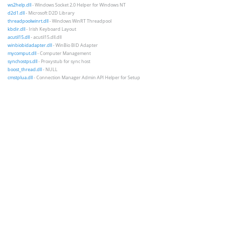
ws2help.dll
- Windows Socket 2.0 Helper for Windows NT
d2d1.dll
- Microsoft D2D Library
threadpoolwinrt.dll
- Windows WinRT Threadpool
kbdir.dll
- Irish Keyboard Layout
acutil15.dll
- acutil15.dll.dll
winbiobidadapter.dll
- WinBio BID Adapter
mycomput.dll
- Computer Management
synchostps.dll
- Proxystub for sync host
boost_thread.dll
- NULL
cmstplua.dll
- Connection Manager Admin API Helper for Setup