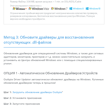
Размер Файлы: 3.04 MB, время загрузки: < 1 min. on DSL/ADSL/Cable
Этот инструмент совместим с:
Ограничения: пробная версия предлагает неограниченное количество проверок,
резервное копирование, бесплатное восстановление реестра Windows. Полную
версию необходимо приобрести.
Метод 3: Обновите драйверы для восстановления
отсутствующих .dll-файлов
Обновления драйверов для операционной системы Windows, а также для сетевых
адаптеров, мониторов, принтеров и т.д. можно самостоятельно загрузить и
установить из Центра обновлений Windows или с помощью специализированных
утилит.
ОПЦИЯ 1 - Автоматическое Обновление Драйверов Устройств
Outbyte Driver Updater автоматически обновляет драйверы на Windows. Рутинные
обновления драйверов теперь в прошлом!
Шаг 1:
Загрузить обновление драйвера Outbyte
"
Шаг 2:
Установите приложение
Шаг 3:
Запустите приложение