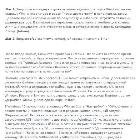
Шаг 1:
Запустите командную строку от имени администратора в Windows, нажав
клавишу Win на клавиатуре и введя "Командную строку" в поле поиска, затем -
щелкните правой кнопкой мыши по результату и выберите
Запустить от имени
администратора
. В качестве альтернативы можно нажать комбинацию клавиш
Win + X, в результате чего откроется меню, в котором можно выбрать
Command
Prompt (Admin)
.
Шаг 2:
Введите
sfc / scannow
в командной строке и нажмите Enter.
После ввода команды начнется проверка системы. Это займет некоторое время,
так что, пожалуйста, будьте терпеливы. После завершения операции вы получите
сообщение “Windows Resource Protection нашла поврежденные файлы и успешно
их восстановила” или “Windows Resource Protection нашла поврежденные файлы,
но не смогла исправить некоторые из них”.
Помните, что System File Checker (SFC) не может исправить ошибки целостности тех
системных файлов, которые в настоящее время используются операционной
системой. Чтобы исправить эти файлы, нужно выполнить команду SFC через
командную строку в среде восстановления Windows. Вы можете попасть в
Windows Recovery Environment с экрана входа в систему, нажав Shutdown, затем
удерживая клавишу Shift при выборе Restart.
В Windows 10 можно нажать клавишу Win, выбрать "Настройки" > "Обновление и
безопасность" > "Восстановление", а в разделе "Дополнительный запуск" -
"Перезагрузка". Вы также можете загрузиться с установочного диска или
загрузочного USB-накопителя с дистрибутивом Windows 10. На экране установки
выберите предпочтительный язык, а затем выберите "Восстановление системы".
После этого перейдите в "Устранение неисправностей" > "Дополнительные
настройки" > "Командная строка". В командной строке введите следующую
команду: sfc/scannow /offbootdir=C:\ /offwindir=C:\Windows, где C - раздел с