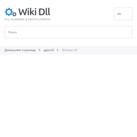
RU
EN
DE
ES
FR
Домашняя страница
другой
Shlwapi.dll
IT
PT
ID
NL
NN
SV
VI
FI