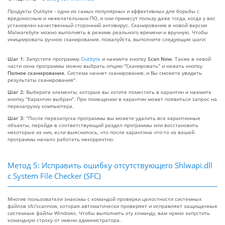
Продукты Outbyte - одни из самых популярных и эффективных для борьбы с
вредоносным и нежелательным ПО, и они принесут пользу даже тогда, когда у вас
установлен качественный сторонний антивирус. Сканирование в новой версии
Malwarebyte можно выполнять в режиме реального времени и вручную. Чтобы
инициировать ручное сканирование, пожалуйста, выполните следующие шаги:
Шаг 1:
Запустите программу
Outbyte
и нажмите кнопку
Scan Now
. Также в левой
части окна программы можно выбрать опцию "Сканировать" и нажать кнопку
Полное сканирование
. Система начнет сканирование, и Вы сможете увидеть
результаты сканирования".
Шаг 2:
Выберите элементы, которые вы хотите поместить в карантин и нажмите
кнопку "Карантин выбран". При помещении в карантин может появиться запрос на
перезагрузку компьютера.
Шаг 3:
"После перезапуска программы вы можете удалить все карантинные
объекты, перейдя в соответствующий раздел программы или восстановить
некоторые из них, если выяснилось, что после карантина что-то из вашей
программы начало работать некорректно.
Метод 5: Исправить ошибку отсутствующего Shlwapi.dll
с System File Checker (SFC)
Многие пользователи знакомы с командой проверки целостности системных
файлов sfc/scannow, которая автоматически проверяет и исправляет защищенные
системные файлы Windows. Чтобы выполнить эту команду, вам нужно запустить
командную строку от имени администратора.