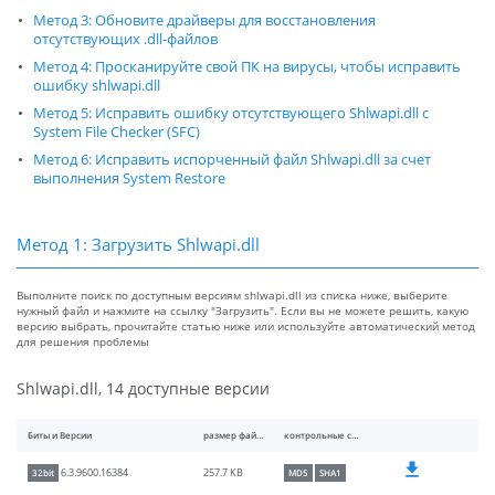
Метод 3: Обновите драйверы для восстановления
отсутствующих .dll-файлов
Метод 4: Просканируйте свой ПК на вирусы, чтобы исправить
ошибку shlwapi.dll
Метод 5: Исправить ошибку отсутствующего Shlwapi.dll с
System File Checker (SFC)
Метод 6: Исправить испорченный файл Shlwapi.dll за счет
выполнения System Restore
Метод 1: Загрузить Shlwapi.dll
Выполните поиск по доступным версиям shlwapi.dll из списка ниже, выберите
нужный файл и нажмите на ссылку "Загрузить". Если вы не можете решить, какую
версию выбрать, прочитайте статью ниже или используйте автоматический метод
для решения проблемы
Shlwapi.dll, 14 доступные версии
Биты и Версии
размер файлы
контрольные суммы
257.7 KB
6.3.9600.16384
32bit
MD5
SHA1