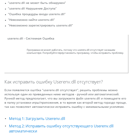
“userenv.dll не может быть обнаружен”
“userenv.dll Нарушение Доступа”
“Ошибка процедуры входа userenv.dll”
“Невозможно найти userenv.dll”
“Невозможно зарегистрировать userenv.dll”
userenv.dll - Системная Ошибка
Программа не может работать, потому что userenv.dll отсутствует на вашем
компьютере. Попробуйте переустановить программу, чтобы исправить проблему.
Как исправить ошибку Userenv.dll отсутствует?
Если появляется оштбка “userenv.dll отсутствует”, решить проблемы можно
используя один из приведенных ниже методов - ручной или автоматический.
Ручной метод предполагает, что вы загружаете файл userenv.dll и помещаете его
в папку установки игры/приложения, в то время как второй метод гораздо проще,
так как позволяет автоматически исправить ошибку с минимальными усилиями.
Метод 1: Загрузить Userenv.dll
Метод 2: Исправить ошибку отсутствующего Userenv.dll
автоматически