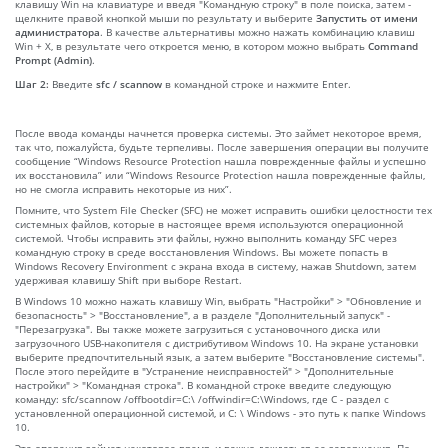
клавишу Win на клавиатуре и введя "Командную строку" в поле поиска, затем -
щелкните правой кнопкой мыши по результату и выберите
Запустить от имени
администратора
. В качестве альтернативы можно нажать комбинацию клавиш
Win + X, в результате чего откроется меню, в котором можно выбрать
Command
Prompt (Admin)
.
Шаг 2:
Введите
sfc / scannow
в командной строке и нажмите Enter.
После ввода команды начнется проверка системы. Это займет некоторое время,
так что, пожалуйста, будьте терпеливы. После завершения операции вы получите
сообщение “Windows Resource Protection нашла поврежденные файлы и успешно
их восстановила” или “Windows Resource Protection нашла поврежденные файлы,
но не смогла исправить некоторые из них”.
Помните, что System File Checker (SFC) не может исправить ошибки целостности тех
системных файлов, которые в настоящее время используются операционной
системой. Чтобы исправить эти файлы, нужно выполнить команду SFC через
командную строку в среде восстановления Windows. Вы можете попасть в
Windows Recovery Environment с экрана входа в систему, нажав Shutdown, затем
удерживая клавишу Shift при выборе Restart.
В Windows 10 можно нажать клавишу Win, выбрать "Настройки" > "Обновление и
безопасность" > "Восстановление", а в разделе "Дополнительный запуск" -
"Перезагрузка". Вы также можете загрузиться с установочного диска или
загрузочного USB-накопителя с дистрибутивом Windows 10. На экране установки
выберите предпочтительный язык, а затем выберите "Восстановление системы".
После этого перейдите в "Устранение неисправностей" > "Дополнительные
настройки" > "Командная строка". В командной строке введите следующую
команду: sfc/scannow /offbootdir=C:\ /offwindir=C:\Windows, где C - раздел с
установленной операционной системой, и C: \ Windows - это путь к папке Windows
10.
Эта операция займет некоторое время, и важно дождаться ее завершения. По