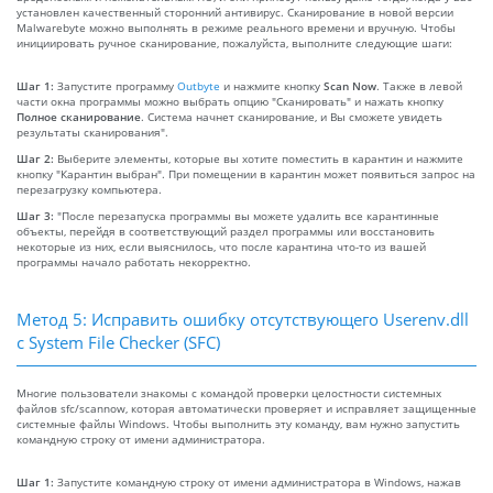
установлен качественный сторонний антивирус. Сканирование в новой версии
Malwarebyte можно выполнять в режиме реального времени и вручную. Чтобы
инициировать ручное сканирование, пожалуйста, выполните следующие шаги:
Шаг 1:
Запустите программу
Outbyte
и нажмите кнопку
Scan Now
. Также в левой
части окна программы можно выбрать опцию "Сканировать" и нажать кнопку
Полное сканирование
. Система начнет сканирование, и Вы сможете увидеть
результаты сканирования".
Шаг 2:
Выберите элементы, которые вы хотите поместить в карантин и нажмите
кнопку "Карантин выбран". При помещении в карантин может появиться запрос на
перезагрузку компьютера.
Шаг 3:
"После перезапуска программы вы можете удалить все карантинные
объекты, перейдя в соответствующий раздел программы или восстановить
некоторые из них, если выяснилось, что после карантина что-то из вашей
программы начало работать некорректно.
Метод 5: Исправить ошибку отсутствующего Userenv.dll
с System File Checker (SFC)
Многие пользователи знакомы с командой проверки целостности системных
файлов sfc/scannow, которая автоматически проверяет и исправляет защищенные
системные файлы Windows. Чтобы выполнить эту команду, вам нужно запустить
командную строку от имени администратора.
Шаг 1:
Запустите командную строку от имени администратора в Windows, нажав