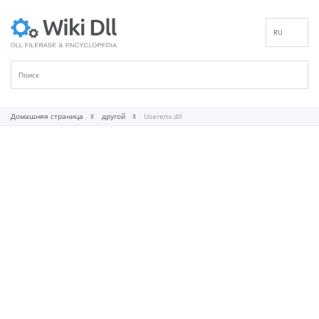
RU
EN
DE
ES
FR
Домашняя страница
другой
Userenv.dll
IT
PT
ID
NL
NN
SV
VI
FI