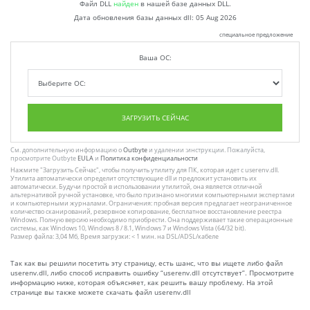
Файл DLL
найден
в нашей базе данных DLL.
Дата обновления базы данных dll:
05 Aug 2026
специальное предложение
Ваша ОС:
ЗАГРУЗИТЬ СЕЙЧАС
См. дополнительную информацию о
Outbyte
и удалении :инструкции. Пожалуйста,
просмотрите Outbyte
EULA
и
Политика конфиденциальности
Нажмите
"Загрузить Сейчас"
, чтобы получить утилиту для ПК, которая идет с userenv.dll.
Утилита автоматически определит отсутствующие dll и предложит установить их
автоматически. Будучи простой в использовании утилитой, она является отличной
альтернативой ручной установке, что было признано многими компьютерными экспертами
и компьютерными журналами. Ограничения: пробная версия предлагает неограниченное
количество сканирований, резервное копирование, бесплатное восстановление реестра
Windows. Полную версию необходимо приобрести. Она поддерживает такие операционные
системы, как Windows 10, Windows 8 / 8.1, Windows 7 и Windows Vista (64/32 bit).
Размер файла: 3,04 Мб, Время загрузки: < 1 мин. на DSL/ADSL/кабеле
Так как вы решили посетить эту страницу, есть шанс, что вы ищете либо файл
userenv.dll, либо способ исправить ошибку “userenv.dll отсутствует”. Просмотрите
информацию ниже, которая объясняет, как решить вашу проблему. На этой
странице вы также можете скачать файл userenv.dll