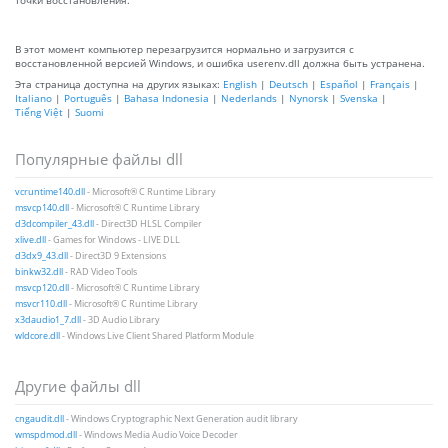
В этот момент компьютер перезагрузится нормально и загрузится с
восстановленной версией Windows, и ошибка userenv.dll должна быть устранена.
Эта страница доступна на других языках:
English
|
Deutsch
|
Español
|
Français
|
Italiano
|
Português
|
Bahasa Indonesia
|
Nederlands
|
Nynorsk
|
Svenska
|
Tiếng Việt
|
Suomi
Популярные файлы dll
vcruntime140.dll
- Microsoft® C Runtime Library
msvcp140.dll
- Microsoft® C Runtime Library
d3dcompiler_43.dll
- Direct3D HLSL Compiler
xlive.dll
- Games for Windows - LIVE DLL
d3dx9_43.dll
- Direct3D 9 Extensions
binkw32.dll
- RAD Video Tools
msvcp120.dll
- Microsoft® C Runtime Library
msvcr110.dll
- Microsoft® C Runtime Library
x3daudio1_7.dll
- 3D Audio Library
wldcore.dll
- Windows Live Client Shared Platform Module
Другие файлы dll
cngaudit.dll
- Windows Cryptographic Next Generation audit library
wmspdmod.dll
- Windows Media Audio Voice Decoder