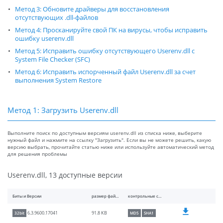
Метод 3: Обновите драйверы для восстановления
отсутствующих .dll-файлов
Метод 4: Просканируйте свой ПК на вирусы, чтобы исправить
ошибку userenv.dll
Метод 5: Исправить ошибку отсутствующего Userenv.dll с
System File Checker (SFC)
Метод 6: Исправить испорченный файл Userenv.dll за счет
выполнения System Restore
Метод 1: Загрузить Userenv.dll
Выполните поиск по доступным версиям userenv.dll из списка ниже, выберите
нужный файл и нажмите на ссылку "Загрузить". Если вы не можете решить, какую
версию выбрать, прочитайте статью ниже или используйте автоматический метод
для решения проблемы
Userenv.dll, 13 доступные версии
Биты и Версии
размер файлы
контрольные суммы
91.8 KB
6.3.9600.17041
32bit
MD5
SHA1