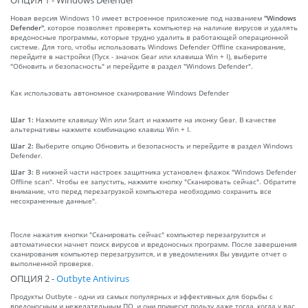
ОПЦИЯ 1 - Windows Defender
Новая версия Windows 10 имеет встроенное приложение под названием
"Windows
Defender"
, которое позволяет проверять компьютер на наличие вирусов и удалять
вредоносные программы, которые трудно удалить в работающей операционной
системе. Для того, чтобы использовать Windows Defender Offline сканирование,
перейдите в настройки (Пуск - значок Gear или клавиша Win + I), выберите
"Обновить и безопасность" и перейдите в раздел "Windows Defender".
Как использовать автономное сканирование Windows Defender
Шаг 1:
Нажмите клавишу Win или Start и нажмите на иконку Gear. В качестве
альтернативы нажмите комбинацию клавиш Win + I.
Шаг 2:
Выберите опцию Обновить и безопасность и перейдите в раздел Windows
Defender.
Шаг 3:
В нижней части настроек защитника установлен флажок "Windows Defender
Offline scan". Чтобы ее запустить, нажмите кнопку "Сканировать сейчас". Обратите
внимание, что перед перезагрузкой компьютера необходимо сохранить все
несохраненные данные".
После нажатия кнопки "Сканировать сейчас" компьютер перезагрузится и
автоматически начнет поиск вирусов и вредоносных программ. После завершения
сканирования компьютер перезагрузится, и в уведомлениях Вы увидите отчет о
выполненной проверке.
ОПЦИЯ 2 -
Outbyte Antivirus
Продукты Outbyte - одни из самых популярных и эффективных для борьбы с
вредоносным и нежелательным ПО, и они принесут пользу даже тогда, когда у вас