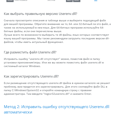
90.3 KB
10.0.10586.0
32bit
MD5
SHA1
Как выбрать правильную версию Userenv.dll?
Сначала просмотрите описания в таблице выше и выберите подходящий файл
для вашей программы. Обратите внимание на то, 64- или 32-битный ли это файл, а
также на используемый в нем язык. Для 64-битных программ используйте 64-
битные файлы, если они перечислены выше.
Лучше всего по возможности выбирать те dll-файлы, язык которых соответствует
языку вашей программы. Мы также рекомендуем загрузить последние версии dll-
файлов, чтобы иметь актуальный функционал.
Где разместить файл Userenv.dll?
Исправить ошибку “userenv.dll отсутствует” можно, поместив файл в папку
установки приложения/игры. Или же вы можете поместить файл userenv.dll в
системный каталог Windows.
Как зарегистрировать Userenv.dll?
Если размещение отсутствующего userenv.dll файла в нужном каталоге не решает
проблему, вам придется его зарегистрировать. Для этого скопируйте файл DLL в
папку C:\Windows\System32 и откройте командную строку с правами
администратора. Там введите "regsvr32userenv.dll" и нажмите Enter.
Метод 2: Исправить ошибку отсутствующего Userenv.dll
автоматически