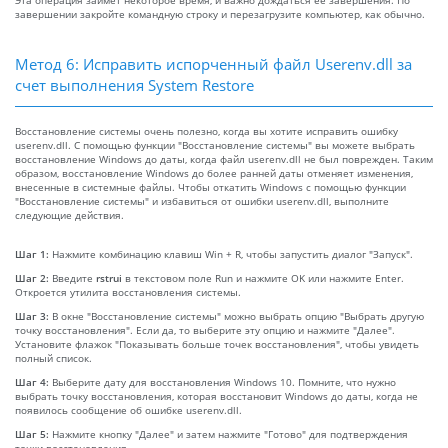
завершении закройте командную строку и перезагрузите компьютер, как обычно.
Метод 6: Исправить испорченный файл Userenv.dll за
счет выполнения System Restore
Восстановление системы очень полезно, когда вы хотите исправить ошибку
userenv.dll. С помощью функции "Восстановление системы" вы можете выбрать
восстановление Windows до даты, когда файл userenv.dll не был поврежден. Таким
образом, восстановление Windows до более ранней даты отменяет изменения,
внесенные в системные файлы. Чтобы откатить Windows с помощью функции
"Восстановление системы" и избавиться от ошибки userenv.dll, выполните
следующие действия.
Шаг 1:
Нажмите комбинацию клавиш Win + R, чтобы запустить диалог "Запуск".
Шаг 2:
Введите
rstrui
в текстовом поле Run и нажмите OK или нажмите Enter.
Откроется утилита восстановления системы.
Шаг 3:
В окне "Восстановление системы" можно выбрать опцию "Выбрать другую
точку восстановления". Если да, то выберите эту опцию и нажмите "Далее".
Установите флажок "Показывать больше точек восстановления", чтобы увидеть
полный список.
Шаг 4:
Выберите дату для восстановления Windows 10. Помните, что нужно
выбрать точку восстановления, которая восстановит Windows до даты, когда не
появилось сообщение об ошибке userenv.dll.
Шаг 5:
Нажмите кнопку "Далее" и затем нажмите "Готово" для подтверждения
точки восстановления.