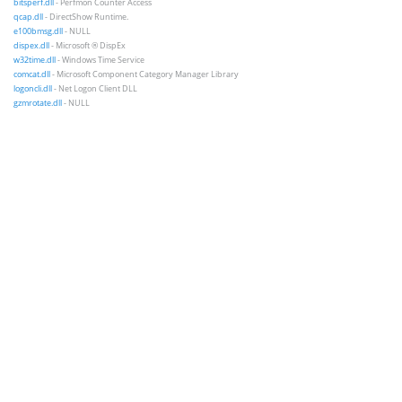
bitsperf.dll
- Perfmon Counter Access
qcap.dll
- DirectShow Runtime.
e100bmsg.dll
- NULL
dispex.dll
- Microsoft ® DispEx
w32time.dll
- Windows Time Service
comcat.dll
- Microsoft Component Category Manager Library
logoncli.dll
- Net Logon Client DLL
gzmrotate.dll
- NULL