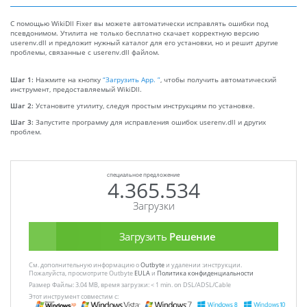
С помощью WikiDll Fixer вы можете автоматически исправлять ошибки под
псевдонимом. Утилита не только бесплатно скачает корректную версию
userenv.dll и предложит нужный каталог для его установки, но и решит другие
проблемы, связанные с userenv.dll файлом.
Шаг 1:
Нажмите на кнопку
“Загрузить App. ”
, чтобы получить автоматический
инструмент, предоставляемый WikiDll.
Шаг 2:
Установите утилиту, следуя простым инструкциям по установке.
Шаг 3:
Запустите программу для исправления ошибок userenv.dll и других
проблем.
специальное предложение
4.365.534
Загрузки
Загрузить
Решение
См. дополнительную информацию о
Outbyte
и удалении :инструкции.
Пожалуйста, просмотрите Outbyte
EULA
и
Политика конфиденциальности
Размер Файлы: 3.04 MB, время загрузки: < 1 min. on DSL/ADSL/Cable
Этот инструмент совместим с: