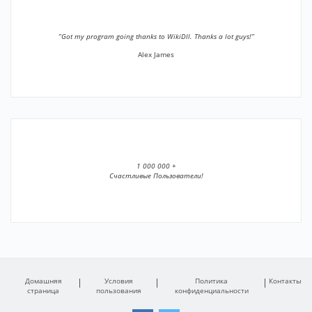
”Got my program going thanks to WikiDll. Thanks a lot guys!”
Alex James
1 000 000 +
Счастливые Пользователи!
Домашняя
Условия
Политика
Контакты
страница
пользования
конфиденциальности