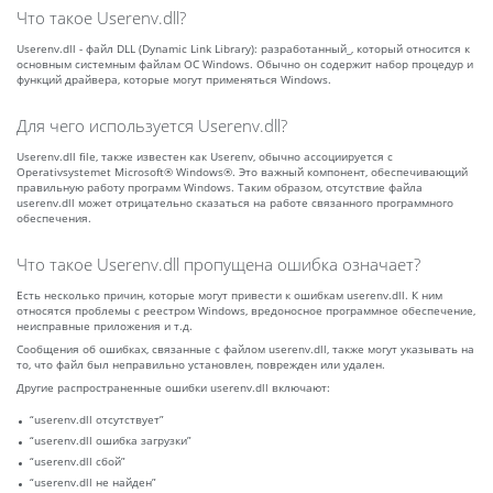
Что такое Userenv.dll?
Userenv.dll - файл DLL (Dynamic Link Library): разработанный_, который относится к
основным системным файлам ОС Windows. Обычно он содержит набор процедур и
функций драйвера, которые могут применяться Windows.
Для чего используется Userenv.dll?
Userenv.dll file, также известен как Userenv, обычно ассоциируется с
Operativsystemet Microsoft® Windows®. Это важный компонент, обеспечивающий
правильную работу программ Windows. Таким образом, отсутствие файла
userenv.dll может отрицательно сказаться на работе связанного программного
обеспечения.
Что такое Userenv.dll пропущена ошибка означает?
Есть несколько причин, которые могут привести к ошибкам userenv.dll. К ним
относятся проблемы с реестром Windows, вредоносное программное обеспечение,
неисправные приложения и т.д.
Сообщения об ошибках, связанные с файлом userenv.dll, также могут указывать на
то, что файл был неправильно установлен, поврежден или удален.
Другие распространенные ошибки userenv.dll включают:
“userenv.dll отсутствует”
“userenv.dll ошибка загрузки”
“userenv.dll сбой”
“userenv.dll не найден”