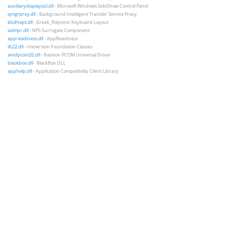
auxiliarydisplaycpl.dll
- Microsoft Windows SideShow Control Panel
qmgrprxy.dll
- Background Intelligent Transfer Service Proxy
kbdhept.dll
- Greek_Polytonic Keyboard Layout
iashlpr.dll
- NPS Surrogate Component
appreadiness.dll
- AppReadiness
ifc22.dll
- Immersion Foundation Classes
amdpcom32.dll
- Radeon PCOM Universal Driver
blackbox.dll
- BlackBox DLL
apphelp.dll
- Application Compatibility Client Library