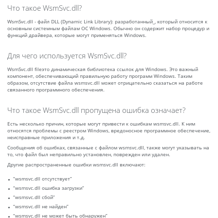
Что такое WsmSvc.dll?
WsmSvc.dll - файл DLL (Dynamic Link Library): разработанный_, который относится к
основным системным файлам ОС Windows. Обычно он содержит набор процедур и
функций драйвера, которые могут применяться Windows.
Для чего используется WsmSvc.dll?
WsmSvc.dll fileэто динамическая библиотека ссылок для Windows. Это важный
компонент, обеспечивающий правильную работу программ Windows. Таким
образом, отсутствие файла wsmsvc.dll может отрицательно сказаться на работе
связанного программного обеспечения.
Что такое WsmSvc.dll пропущена ошибка означает?
Есть несколько причин, которые могут привести к ошибкам wsmsvc.dll. К ним
относятся проблемы с реестром Windows, вредоносное программное обеспечение,
неисправные приложения и т.д.
Сообщения об ошибках, связанные с файлом wsmsvc.dll, также могут указывать на
то, что файл был неправильно установлен, поврежден или удален.
Другие распространенные ошибки wsmsvc.dll включают:
“wsmsvc.dll отсутствует”
“wsmsvc.dll ошибка загрузки”
“wsmsvc.dll сбой”
“wsmsvc.dll не найден”
“wsmsvc.dll не может быть обнаружен”