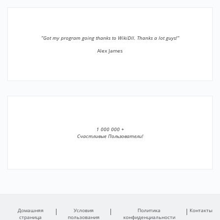
”Got my program going thanks to WikiDll. Thanks a lot guys!”
Alex James
1 000 000 +
Счастливые Пользователи!
Домашняя
Условия
Политика
Контакты
страница
пользования
конфиденциальности