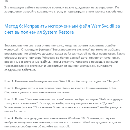
10.
Эта операция займет некоторое время, и важно дождаться ее завершения. По
завершении закройте командную строку и перезагрузите компьютер, как обычно.
Метод 6: Исправить испорченный файл WsmSvc.dll за
счет выполнения System Restore
Восстановление системы очень полезно, когда вы хотите исправить ошибку
wsmsvc.dll. С помощью функции "Восстановление системы" вы можете выбрать
восстановление Windows до даты, когда файл wsmsvc.dll не был поврежден. Таким
образом, восстановление Windows до более ранней даты отменяет изменения,
внесенные в системные файлы. Чтобы откатить Windows с помощью функции
"Восстановление системы" и избавиться от ошибки wsmsvc.dll, выполните
следующие действия.
Шаг 1:
Нажмите комбинацию клавиш Win + R, чтобы запустить диалог "Запуск".
Шаг 2:
Введите
rstrui
в текстовом поле Run и нажмите OK или нажмите Enter.
Откроется утилита восстановления системы.
Шаг 3:
В окне "Восстановление системы" можно выбрать опцию "Выбрать другую
точку восстановления". Если да, то выберите эту опцию и нажмите "Далее".
Установите флажок "Показывать больше точек восстановления", чтобы увидеть
полный список.
Шаг 4:
Выберите дату для восстановления Windows 10. Помните, что нужно
выбрать точку восстановления, которая восстановит Windows до даты, когда не
появилось сообщение об ошибке wsmsvc.dll.