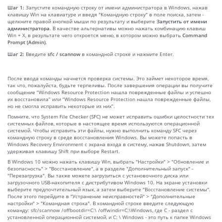
Шаг 1:
Запустите командную строку от имени администратора в Windows, нажав
клавишу Win на клавиатуре и введя "Командную строку" в поле поиска, затем -
щелкните правой кнопкой мыши по результату и выберите
Запустить от имени
администратора
. В качестве альтернативы можно нажать комбинацию клавиш
Win + X, в результате чего откроется меню, в котором можно выбрать
Command
Prompt (Admin)
.
Шаг 2:
Введите
sfc / scannow
в командной строке и нажмите Enter.
После ввода команды начнется проверка системы. Это займет некоторое время,
так что, пожалуйста, будьте терпеливы. После завершения операции вы получите
сообщение “Windows Resource Protection нашла поврежденные файлы и успешно
их восстановила” или “Windows Resource Protection нашла поврежденные файлы,
но не смогла исправить некоторые из них”.
Помните, что System File Checker (SFC) не может исправить ошибки целостности тех
системных файлов, которые в настоящее время используются операционной
системой. Чтобы исправить эти файлы, нужно выполнить команду SFC через
командную строку в среде восстановления Windows. Вы можете попасть в
Windows Recovery Environment с экрана входа в систему, нажав Shutdown, затем
удерживая клавишу Shift при выборе Restart.
В Windows 10 можно нажать клавишу Win, выбрать "Настройки" > "Обновление и
безопасность" > "Восстановление", а в разделе "Дополнительный запуск" -
"Перезагрузка". Вы также можете загрузиться с установочного диска или
загрузочного USB-накопителя с дистрибутивом Windows 10. На экране установки
выберите предпочтительный язык, а затем выберите "Восстановление системы".
После этого перейдите в "Устранение неисправностей" > "Дополнительные
настройки" > "Командная строка". В командной строке введите следующую
команду: sfc/scannow /offbootdir=C:\ /offwindir=C:\Windows, где C - раздел с
установленной операционной системой, и C: \ Windows - это путь к папке Windows