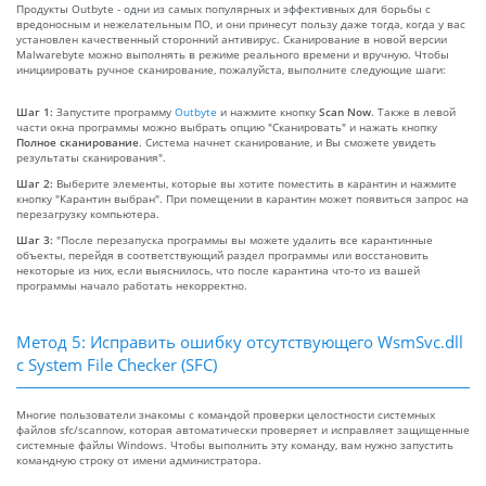
Продукты Outbyte - одни из самых популярных и эффективных для борьбы с
вредоносным и нежелательным ПО, и они принесут пользу даже тогда, когда у вас
установлен качественный сторонний антивирус. Сканирование в новой версии
Malwarebyte можно выполнять в режиме реального времени и вручную. Чтобы
инициировать ручное сканирование, пожалуйста, выполните следующие шаги:
Шаг 1:
Запустите программу
Outbyte
и нажмите кнопку
Scan Now
. Также в левой
части окна программы можно выбрать опцию "Сканировать" и нажать кнопку
Полное сканирование
. Система начнет сканирование, и Вы сможете увидеть
результаты сканирования".
Шаг 2:
Выберите элементы, которые вы хотите поместить в карантин и нажмите
кнопку "Карантин выбран". При помещении в карантин может появиться запрос на
перезагрузку компьютера.
Шаг 3:
"После перезапуска программы вы можете удалить все карантинные
объекты, перейдя в соответствующий раздел программы или восстановить
некоторые из них, если выяснилось, что после карантина что-то из вашей
программы начало работать некорректно.
Метод 5: Исправить ошибку отсутствующего WsmSvc.dll
с System File Checker (SFC)
Многие пользователи знакомы с командой проверки целостности системных
файлов sfc/scannow, которая автоматически проверяет и исправляет защищенные
системные файлы Windows. Чтобы выполнить эту команду, вам нужно запустить
командную строку от имени администратора.