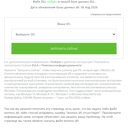
Файл DLL
найден
в нашей базе данных DLL.
Дата обновления базы данных dll:
06 Aug 2026
специальное предложение
Ваша ОС:
ЗАГРУЗИТЬ СЕЙЧАС
См. дополнительную информацию о
Outbyte
и удалении :инструкции. Пожалуйста,
просмотрите Outbyte
EULA
и
Политика конфиденциальности
Нажмите
"Загрузить Сейчас"
, чтобы получить утилиту для ПК, которая идет с WsmSvc.dll.
Утилита автоматически определит отсутствующие dll и предложит установить их
автоматически. Будучи простой в использовании утилитой, она является отличной
альтернативой ручной установке, что было признано многими компьютерными экспертами
и компьютерными журналами. Ограничения: пробная версия предлагает неограниченное
количество сканирований, резервное копирование, бесплатное восстановление реестра
Windows. Полную версию необходимо приобрести. Она поддерживает такие операционные
системы, как Windows 10, Windows 8 / 8.1, Windows 7 и Windows Vista (64/32 bit).
Размер файла: 3,04 Мб, Время загрузки: < 1 мин. на DSL/ADSL/кабеле
Так как вы решили посетить эту страницу, есть шанс, что вы ищете либо файл
wsmsvc.dll, либо способ исправить ошибку “wsmsvc.dll отсутствует”. Просмотрите
информацию ниже, которая объясняет, как решить вашу проблему. На этой
странице вы также можете скачать файл wsmsvc.dll