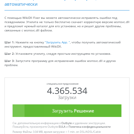
автоматически
С помощью WikiDll Fixer вы можете автоматически исправлять ошибки под
псевдонимом. Утилита не только бесплатно скачает корректную версию wsmsvc.dll
и предложит нужный каталог для его установки, но и решит другие проблемы,
связанные с wsmsvc.dll файлом.
Шаг 1:
Нажмите на кнопку
“Загрузить App. ”
, чтобы получить автоматический
инструмент, предоставляемый WikiDll.
Шаг 2:
Установите утилиту, следуя простым инструкциям по установке.
Шаг 3:
Запустите программу для исправления ошибок wsmsvc.dll и других
проблем.
специальное предложение
4.365.534
Загрузки
Загрузить
Решение
См. дополнительную информацию о
Outbyte
и удалении :инструкции.
Пожалуйста, просмотрите Outbyte
EULA
и
Политика конфиденциальности
Размер Файлы: 3.04 MB, время загрузки: < 1 min. on DSL/ADSL/Cable