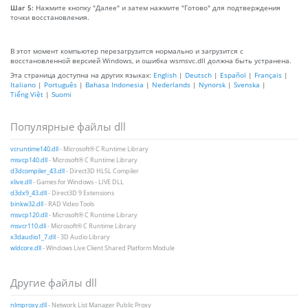
Шаг 5:
Нажмите кнопку "Далее" и затем нажмите "Готово" для подтверждения
точки восстановления.
В этот момент компьютер перезагрузится нормально и загрузится с
восстановленной версией Windows, и ошибка wsmsvc.dll должна быть устранена.
Эта страница доступна на других языках:
English
|
Deutsch
|
Español
|
Français
|
Italiano
|
Português
|
Bahasa Indonesia
|
Nederlands
|
Nynorsk
|
Svenska
|
Tiếng Việt
|
Suomi
Популярные файлы dll
vcruntime140.dll
- Microsoft® C Runtime Library
msvcp140.dll
- Microsoft® C Runtime Library
d3dcompiler_43.dll
- Direct3D HLSL Compiler
xlive.dll
- Games for Windows - LIVE DLL
d3dx9_43.dll
- Direct3D 9 Extensions
binkw32.dll
- RAD Video Tools
msvcp120.dll
- Microsoft® C Runtime Library
msvcr110.dll
- Microsoft® C Runtime Library
x3daudio1_7.dll
- 3D Audio Library
wldcore.dll
- Windows Live Client Shared Platform Module
Другие файлы dll
nlmproxy.dll
- Network List Manager Public Proxy