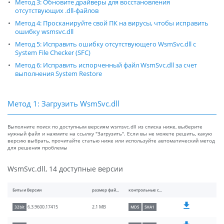
Метод 3: Обновите драйверы для восстановления
отсутствующих .dll-файлов
Метод 4: Просканируйте свой ПК на вирусы, чтобы исправить
ошибку wsmsvc.dll
Метод 5: Исправить ошибку отсутствующего WsmSvc.dll с
System File Checker (SFC)
Метод 6: Исправить испорченный файл WsmSvc.dll за счет
выполнения System Restore
Метод 1: Загрузить WsmSvc.dll
Выполните поиск по доступным версиям wsmsvc.dll из списка ниже, выберите
нужный файл и нажмите на ссылку "Загрузить". Если вы не можете решить, какую
версию выбрать, прочитайте статью ниже или используйте автоматический метод
для решения проблемы
WsmSvc.dll, 14 доступные версии
Биты и Версии
размер файлы
контрольные суммы
2.1 MB
6.3.9600.17415
32bit
MD5
SHA1