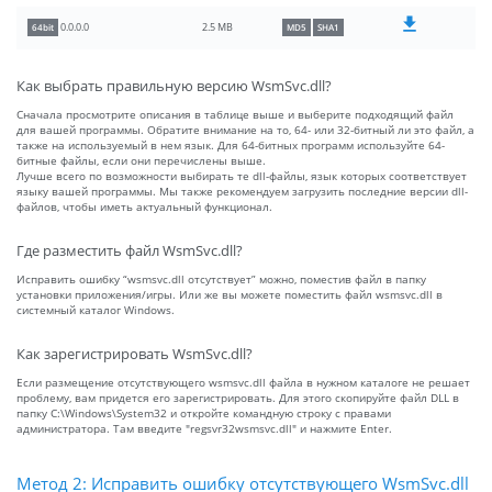
2.5 MB
0.0.0.0
64bit
MD5
SHA1
Как выбрать правильную версию WsmSvc.dll?
Сначала просмотрите описания в таблице выше и выберите подходящий файл
для вашей программы. Обратите внимание на то, 64- или 32-битный ли это файл, а
также на используемый в нем язык. Для 64-битных программ используйте 64-
битные файлы, если они перечислены выше.
Лучше всего по возможности выбирать те dll-файлы, язык которых соответствует
языку вашей программы. Мы также рекомендуем загрузить последние версии dll-
файлов, чтобы иметь актуальный функционал.
Где разместить файл WsmSvc.dll?
Исправить ошибку “wsmsvc.dll отсутствует” можно, поместив файл в папку
установки приложения/игры. Или же вы можете поместить файл wsmsvc.dll в
системный каталог Windows.
Как зарегистрировать WsmSvc.dll?
Если размещение отсутствующего wsmsvc.dll файла в нужном каталоге не решает
проблему, вам придется его зарегистрировать. Для этого скопируйте файл DLL в
папку C:\Windows\System32 и откройте командную строку с правами
администратора. Там введите "regsvr32wsmsvc.dll" и нажмите Enter.
Метод 2: Исправить ошибку отсутствующего WsmSvc.dll