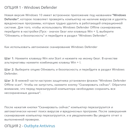
ОПЦИЯ 1 - Windows Defender
Новая версия Windows 10 имеет встроенное приложение под названием
"Windows
Defender"
, которое позволяет проверять компьютер на наличие вирусов и удалять
вредоносные программы, которые трудно удалить в работающей операционной
системе. Для того, чтобы использовать Windows Defender Offline сканирование,
перейдите в настройки (Пуск - значок Gear или клавиша Win + I), выберите
"Обновить и безопасность" и перейдите в раздел "Windows Defender".
Как использовать автономное сканирование Windows Defender
Шаг 1:
Нажмите клавишу Win или Start и нажмите на иконку Gear. В качестве
альтернативы нажмите комбинацию клавиш Win + I.
Шаг 2:
Выберите опцию Обновить и безопасность и перейдите в раздел Windows
Defender.
Шаг 3:
В нижней части настроек защитника установлен флажок "Windows Defender
Offline scan". Чтобы ее запустить, нажмите кнопку "Сканировать сейчас". Обратите
внимание, что перед перезагрузкой компьютера необходимо сохранить все
несохраненные данные".
После нажатия кнопки "Сканировать сейчас" компьютер перезагрузится и
автоматически начнет поиск вирусов и вредоносных программ. После завершения
сканирования компьютер перезагрузится, и в уведомлениях Вы увидите отчет о
выполненной проверке.
ОПЦИЯ 2 -
Outbyte Antivirus