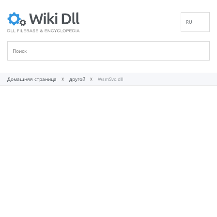
RU
EN
DE
ES
FR
Домашняя страница
другой
WsmSvc.dll
IT
PT
ID
NL
NN
SV
VI
FI