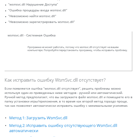
“wsmsvc.dll Нарушение Доступа”
“Ошибка процедуры входа wsmsvc.dll”
“Невозможно найти wsmsvc.dll”
“Невозможно зарегистрировать wsmsvc.dll”
wsmsvc.dll - Системная Ошибка
Программа не может работать, потому что wsmsvc.dll отсутствует на вашем
компьютере. Попробуйте переустановить программу, чтобы исправить проблему.
Как исправить ошибку WsmSvc.dll отсутствует?
Если появляется оштбка “wsmsvc.dll отсутствует”, решить проблемы можно
используя один из приведенных ниже методов - ручной или автоматический.
Ручной метод предполагает, что вы загружаете файл wsmsvc.dll и помещаете его в
папку установки игры/приложения, в то время как второй метод гораздо проще,
так как позволяет автоматически исправить ошибку с минимальными усилиями.
Метод 1: Загрузить WsmSvc.dll
Метод 2: Исправить ошибку отсутствующего WsmSvc.dll
автоматически