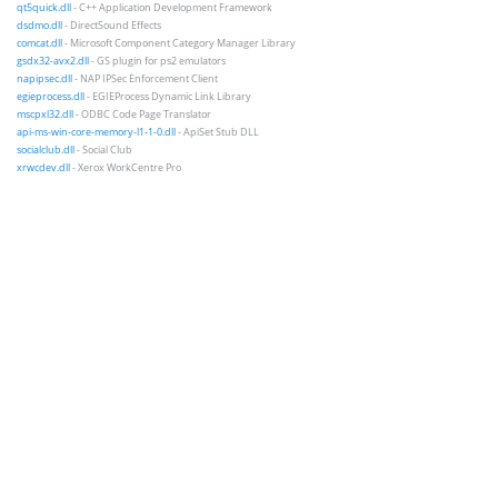
qt5quick.dll
- C++ Application Development Framework
dsdmo.dll
- DirectSound Effects
comcat.dll
- Microsoft Component Category Manager Library
gsdx32-avx2.dll
- GS plugin for ps2 emulators
napipsec.dll
- NAP IPSec Enforcement Client
egieprocess.dll
- EGIEProcess Dynamic Link Library
mscpxl32.dll
- ODBC Code Page Translator
api-ms-win-core-memory-l1-1-0.dll
- ApiSet Stub DLL
socialclub.dll
- Social Club
xrwcdev.dll
- Xerox WorkCentre Pro