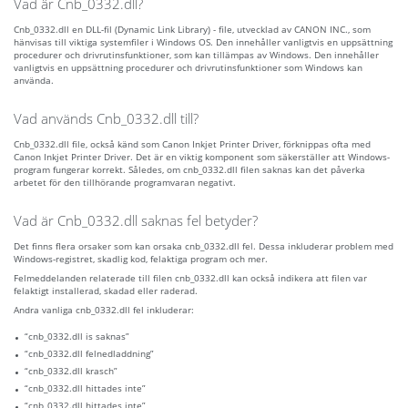
Vad är Cnb_0332.dll?
Cnb_0332.dll en DLL-fil (Dynamic Link Library) - file, utvecklad av CANON INC., som
hänvisas till viktiga systemfiler i Windows OS. Den innehåller vanligtvis en uppsättning
procedurer och drivrutinsfunktioner, som kan tillämpas av Windows. Den innehåller
vanligtvis en uppsättning procedurer och drivrutinsfunktioner som Windows kan
använda.
Vad används Cnb_0332.dll till?
Cnb_0332.dll file, också känd som Canon Inkjet Printer Driver, förknippas ofta med
Canon Inkjet Printer Driver. Det är en viktig komponent som säkerställer att Windows-
program fungerar korrekt. Således, om cnb_0332.dll filen saknas kan det påverka
arbetet för den tillhörande programvaran negativt.
Vad är Cnb_0332.dll saknas fel betyder?
Det finns flera orsaker som kan orsaka cnb_0332.dll fel. Dessa inkluderar problem med
Windows-registret, skadlig kod, felaktiga program och mer.
Felmeddelanden relaterade till filen cnb_0332.dll kan också indikera att filen var
felaktigt installerad, skadad eller raderad.
Andra vanliga cnb_0332.dll fel inkluderar:
“cnb_0332.dll is saknas”
“cnb_0332.dll felnedladdning”
“cnb_0332.dll krasch”
“cnb_0332.dll hittades inte”
“cnb_0332.dll hittades inte”