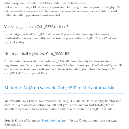
bitarsprogram använder du 64-bitarsfiler om de listas ovan.
Det är bäst att välja DLL-filer vars språk matchar programmets språk, om möjligt. Vi
rekommenderar också att du laddar ner de senaste versionerna av dll-filer för att
tillhandahålla uppdaterad funktionalitet.
Var ska jag placera Cnb_0332.dll filen?
För att åtgärda felet "cnb_0332.dll saknas" placerar du filen i applikations- /
spelinstallationsmappen. Alternativt kan du placera filen cnb_0332.dll i Windows
systemkatalog.
Hur man skall registrera Cnb_0332.dll?
Om du inte placerar den saknade cnb_0332.dll filen i lämplig katalog måste du
registrera den. För att göra detta, kopiera DLL-filen till mappen C:\Windows\System32
och öppna en kommandotolk med administratörsbehörighet. Skriv där "regsvr32
cnb_0332.dll" och tryck på Enter.
Metod 2: Åtgärda saknade Cnb_0332.dll fel automatiskt
Med WikiDll Fixer kan du automatiskt fixa cnb_0332.dll fel. Detta verktyg hämtar inte
bara rätt version av vcruntime140.dll helt gratis och föreslår rätt katalog för att
installera den, utan löser också andra problem relaterade till cnb_0332.dll filen.
Steg 1:
Klicka på knappen
“Nedladdning App. ”
för att få det automatiska verktyget
från WikiDll.