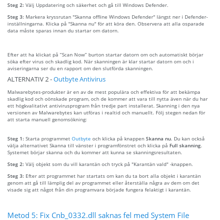
Steg 2:
Välj Uppdatering och säkerhet och gå till Windows Defender.
Steg 3:
Markera kryssrutan "Skanna offline Windows Defender" längst ner i Defender-
inställningarna. Klicka på "Skanna nu" för att köra den. Observera att alla osparade
data måste sparas innan du startar om datorn.
Efter att ha klickat på “Scan Now” burton startar datorn om och automatiskt börjar
söka efter virus och skadlig kod. När skanningen är klar startar datorn om och i
aviseringarna ser du en rapport om den slutförda skanningen.
ALTERNATIV 2 -
Outbyte Antivirus
Malwarebytes-produkter är en av de mest populära och effektiva för att bekämpa
skadlig kod och oönskade program, och de kommer att vara till nytta även när du har
ett högkvalitativt antivirusprogram från tredje part installerat. Skanning i den nya
versionen av Malwarebytes kan utföras i realtid och manuellt. Följ stegen nedan för
att starta manuell genomsökning:
Steg 1:
Starta programmet
Outbyte
och klicka på knappen
Skanna nu
. Du kan också
välja alternativet Skanna till vänster i programfönstret och klicka på
Full skanning
.
Systemet börjar skanna och du kommer att kunna se skanningsresultaten.
Steg 2:
Välj objekt som du vill karantän och tryck på "Karantän vald" -knappen.
Steg 3:
Efter att programmet har startats om kan du ta bort alla objekt i karantän
genom att gå till lämplig del av programmet eller återställa några av dem om det
visade sig att något från din programvara började fungera felaktigt i karantän.
Metod 5: Fix Cnb_0332.dll saknas fel med System File