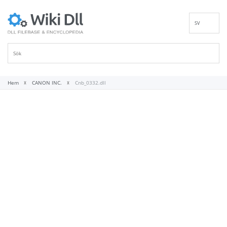
SV
EN
DE
ES
FR
Hem
CANON INC.
Cnb_0332.dll
IT
PT
RU
ID
NL
NN
VI
FI