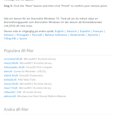
Steg 5:
Click the "Next" button and then click "Finish" to confirm your restore point.
Välj ett datum för att återställa Windows 10. Tänk på att du måste välja en
återställningspunkt som återställer Windows till det datum då felmeddelandet
cnb_0332.dll inte visas.
Denna sida är tillgänglig på andra språk:
English
|
Deutsch
|
Español
|
Français
|
Italiano
|
Português
|
Русский
|
Bahasa Indonesia
|
Nederlands
|
Nynorsk
|
Tiếng Việt
|
Suomi
Populära dll-filer
vcruntime140.dll
- Microsoft® C Runtime Library
msvcp140.dll
- Microsoft® C Runtime Library
d3dcompiler_43.dll
- Direct3D HLSL Compiler
xlive.dll
- Games for Windows - LIVE DLL
d3dx9_43.dll
- Direct3D 9 Extensions
binkw32.dll
- RAD Video Tools
msvcp120.dll
- Microsoft® C Runtime Library
msvcr110.dll
- Microsoft® C Runtime Library
x3daudio1_7.dll
- 3D Audio Library
wldcore.dll
- Windows Live Client Shared Platform Module
Andra dll-filer