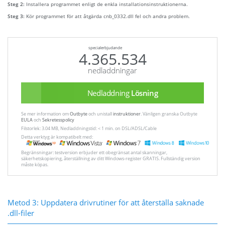
Steg 2:
Installera programmet enligt de enkla installationsinstruktionerna.
Steg 3:
Kör programmet för att åtgärda cnb_0332.dll fel och andra problem.
specialerbjudande
4.365.534
nedladdningar
Nedladdning
Lösning
Se mer information om
Outbyte
och unistall
instruktioner
. Vänligen granska Outbyte
EULA
och
Sekretesspolicy
Filstorlek: 3.04 MB, Nedladdningstid: < 1 min. on DSL/ADSL/Cable
Detta verktyg är kompatibelt med:
Begränsningar: testversion erbjuder ett obegränsat antal skanningar,
säkerhetskopiering, återställning av ditt Windows-register GRATIS. Fullständig version
måste köpas.
Metod 3: Uppdatera drivrutiner för att återställa saknade
.dll-filer