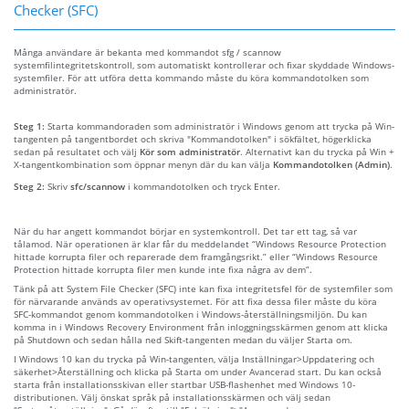
Checker (SFC)
Många användare är bekanta med kommandot sfg / scannow
systemfilintegritetskontroll, som automatiskt kontrollerar och fixar skyddade Windows-
systemfiler. För att utföra detta kommando måste du köra kommandotolken som
administratör.
Steg 1:
Starta kommandoraden som administratör i Windows genom att trycka på Win-
tangenten på tangentbordet och skriva "Kommandotolken" i sökfältet, högerklicka
sedan på resultatet och välj
Kör som administratör
. Alternativt kan du trycka på Win +
X-tangentkombination som öppnar menyn där du kan välja
Kommandotolken (Admin)
.
Steg 2:
Skriv
sfc/scannow
i kommandotolken och tryck Enter.
När du har angett kommandot börjar en systemkontroll. Det tar ett tag, så var
tålamod. När operationen är klar får du meddelandet “Windows Resource Protection
hittade korrupta filer och reparerade dem framgångsrikt.” eller “Windows Resource
Protection hittade korrupta filer men kunde inte fixa några av dem”.
Tänk på att System File Checker (SFC) inte kan fixa integritetsfel för de systemfiler som
för närvarande används av operativsystemet. För att fixa dessa filer måste du köra
SFC-kommandot genom kommandotolken i Windows-återställningsmiljön. Du kan
komma in i Windows Recovery Environment från inloggningsskärmen genom att klicka
på Shutdown och sedan hålla ned Skift-tangenten medan du väljer Starta om.
I Windows 10 kan du trycka på Win-tangenten, välja Inställningar>Uppdatering och
säkerhet>Återställning och klicka på Starta om under Avancerad start. Du kan också
starta från installationsskivan eller startbar USB-flashenhet med Windows 10-
distributionen. Välj önskat språk på installationsskärmen och välj sedan