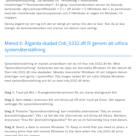
"Systemåterställning". Gå därefter till "Felsökning">"Avancerade
inställningar">"Kommandotolken". En gång i kommandotolken skriver du följande
kommando: sfg/scannow/offbootdir = C:\ / off windir = C:\Windows där C är partitionen
med det installerade operativsystemet och C:\Windows är vägen till Windows 10-
mappen.
Denna åtgärd tar ett tag och det är viktigt att vänta tills den är klar. När du är klar
stänger du kommandotolken och startar om datorn som vanligt.
Metod 6: Åtgärda skadad Cnb_0332.dll fil genom att utföra
systemåterställning
Systemåterställning är mycket användbart när du vill fixa cnb_0332.dll fel. Med
"Systemåterställning" -funktionen kan du välja att återställa Windows till det datum då
filen cnb_0332.dll inte skadades. Således återställer Windows till ett tidigare datum
ändringar som gjorts i systemfiler. Följ stegen nedan för att rulla tillbaka Windows
med systemåterställning och bli av med cnb_0332.dll felet.
Steg 1:
Tryck på Win + R-tangentkombinationen för att starta dialogrutan Kör.
Steg 2:
Skriv
rstrui
i textrutan Kör och klicka på OK eller tryck på Enter. Det öppnar
verktyget för systemåterställning.
Steg 3:
Fönstret "Systemåterställning" kan innehålla alternativet "Välj en annan
återställningspunkt". Välj i så fall det här alternativet och klicka på Nästa. Markera
kryssrutan "Visa fler återställningspunkter" för att se en fullständig lista med datum.
Steg 4:
Select a date to restore Windows 10. Keep in mind that you need to select a
recovery point that will restore Windows to the date when the cnb_0332.dll error
message did not appear.