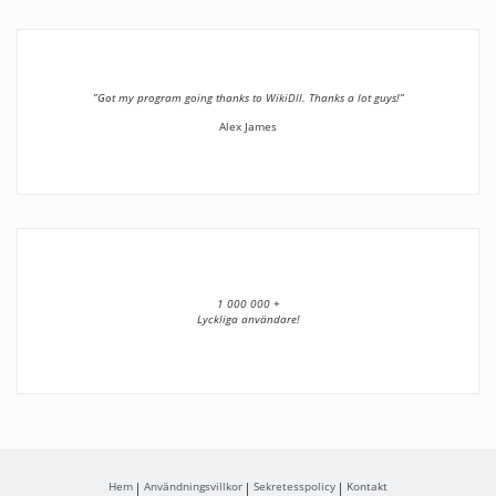
”Got my program going thanks to WikiDll. Thanks a lot guys!”
Alex James
1 000 000 +
Lyckliga användare!
Hem
Användningsvillkor
Sekretesspolicy
Kontakt