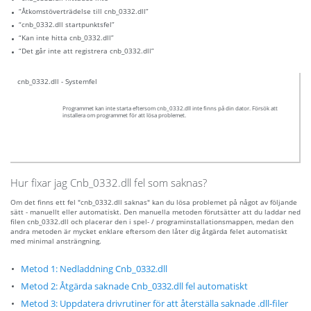
“Åtkomstöverträdelse till cnb_0332.dll”
“cnb_0332.dll startpunktsfel”
“Kan inte hitta cnb_0332.dll”
“Det går inte att registrera cnb_0332.dll”
cnb_0332.dll - Systemfel
Programmet kan inte starta eftersom cnb_0332.dll inte finns på din dator. Försök att
installera om programmet för att lösa problemet.
Hur fixar jag Cnb_0332.dll fel som saknas?
Om det finns ett fel "cnb_0332.dll saknas" kan du lösa problemet på något av följande
sätt - manuellt eller automatiskt. Den manuella metoden förutsätter att du laddar ned
filen cnb_0332.dll och placerar den i spel- / programinstallationsmappen, medan den
andra metoden är mycket enklare eftersom den låter dig åtgärda felet automatiskt
med minimal ansträngning.
Metod 1: Nedladdning Cnb_0332.dll
Metod 2: Åtgärda saknade Cnb_0332.dll fel automatiskt
Metod 3: Uppdatera drivrutiner för att återställa saknade .dll-filer