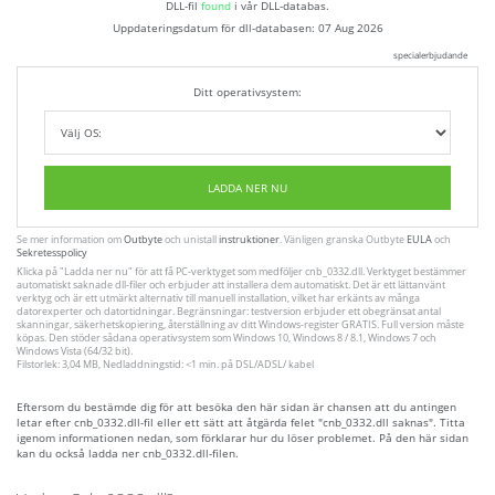
DLL-fil
found
i vår DLL-databas.
Uppdateringsdatum för dll-databasen:
07 Aug 2026
specialerbjudande
Ditt operativsystem:
LADDA NER NU
Se mer information om
Outbyte
och unistall
instruktioner
. Vänligen granska Outbyte
EULA
och
Sekretesspolicy
Klicka på
"Ladda ner nu"
för att få PC-verktyget som medföljer cnb_0332.dll. Verktyget bestämmer
automatiskt saknade dll-filer och erbjuder att installera dem automatiskt. Det är ett lättanvänt
verktyg och är ett utmärkt alternativ till manuell installation, vilket har erkänts av många
datorexperter och datortidningar. Begränsningar: testversion erbjuder ett obegränsat antal
skanningar, säkerhetskopiering, återställning av ditt Windows-register GRATIS. Full version måste
köpas. Den stöder sådana operativsystem som Windows 10, Windows 8 / 8.1, Windows 7 och
Windows Vista (64/32 bit).
Filstorlek: 3,04 MB, Nedladdningstid: <1 min. på DSL/ADSL/ kabel
Eftersom du bestämde dig för att besöka den här sidan är chansen att du antingen
letar efter cnb_0332.dll-fil eller ett sätt att åtgärda felet "cnb_0332.dll saknas". Titta
igenom informationen nedan, som förklarar hur du löser problemet. På den här sidan
kan du också ladda ner cnb_0332.dll-filen.