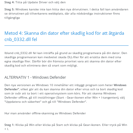
Steg 4:
Titta på Update Driver och välj den
Steg 5:
Windows kanske inte kan hitta den nya drivrutinen. I detta fall kan användaren
se drivrutinen på tillverkarens webbplats, där alla nödvändiga instruktioner finns
tillgängliga
Metod 4: Skanna din dator efter skadlig kod för att åtgärda
cnb_0332.dll fel
Ibland cnb_0332.dll fel kan inträffa på grund av skadlig programvara på din dator. Den
skadliga programvaran kan medvetet skada DLL-filer för att ersätta dem med sina
egna skadliga filer. Därför bör din främsta prioritet vara att skanna din dator efter
skadlig kod och eliminera den så snart som möjligt.
ALTERNATIV 1 - Windows Defender
Den nya versionen av Windows 10 innehåller ett inbyggt program som heter
Windows
Defender"
, vilket gör att du kan skanna din dator efter virus och ta bort skadlig kod
som är svår att ta bort i ett operativsystem som körs. För att skanna Windows
Defender offline, gå till inställningar (Start - Gear-ikonen eller Win + I-tangenten), välj
"Uppdatera och säkerhet" och gå till "Windows Defender".
Hur man använder offline-skanning av Windows Defender
Steg 1:
Klicka på Win eller klicka på Start och klicka på Gear-ikonen. Eller tryck på Win
+ I.