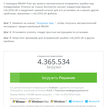
С помощью WikiDll Fixer вы можете автоматически исправлять ошибки под
псевдонимом. Утилита не только бесплатно скачает корректную версию
cnb_0332.dll и предложит нужный каталог для его установки, но и решит другие
проблемы, связанные с cnb_0332.dll файлом.
Шаг 1:
Нажмите на кнопку
“Загрузить App. ”
, чтобы получить автоматический
инструмент, предоставляемый WikiDll.
Шаг 2:
Установите утилиту, следуя простым инструкциям по установке.
Шаг 3:
Запустите программу для исправления ошибок cnb_0332.dll и других
проблем.
специальное предложение
4.365.534
Загрузки
Загрузить
Решение
См. дополнительную информацию о
Outbyte
и удалении :инструкции.
Пожалуйста, просмотрите Outbyte
EULA
и
Политика конфиденциальности
Размер Файлы: 3.04 MB, время загрузки: < 1 min. on DSL/ADSL/Cable
Этот инструмент совместим с:
Ограничения: пробная версия предлагает неограниченное количество проверок,