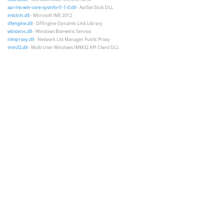
api-ms-win-core-sysinfo-l1-1-0.dll
- ApiSet Stub DLL
imtctrln.dll
- Microsoft IME 2012
dfengine.dll
- DFEngine Dynamic Link Library
wbiosrvc.dll
- Windows Biometric Service
nlmproxy.dll
- Network List Manager Public Proxy
imm32.dll
- Multi-User Windows IMM32 API Client DLL