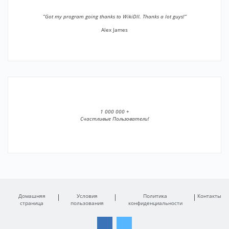
”Got my program going thanks to WikiDll. Thanks a lot guys!”
Alex James
1 000 000 +
Счастливые Пользователи!
Домашняя
Условия
Политика
Контакты
страница
пользования
конфиденциальности