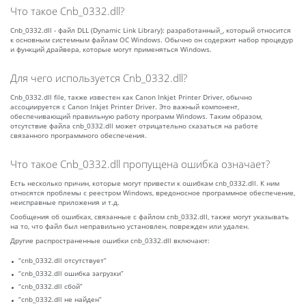
Что такое Cnb_0332.dll?
Cnb_0332.dll - файл DLL (Dynamic Link Library): разработанный_, который относится
к основным системным файлам ОС Windows. Обычно он содержит набор процедур
и функций драйвера, которые могут применяться Windows.
Для чего используется Cnb_0332.dll?
Cnb_0332.dll file, также известен как Canon Inkjet Printer Driver, обычно
ассоциируется с Canon Inkjet Printer Driver. Это важный компонент,
обеспечивающий правильную работу программ Windows. Таким образом,
отсутствие файла cnb_0332.dll может отрицательно сказаться на работе
связанного программного обеспечения.
Что такое Cnb_0332.dll пропущена ошибка означает?
Есть несколько причин, которые могут привести к ошибкам cnb_0332.dll. К ним
относятся проблемы с реестром Windows, вредоносное программное обеспечение,
неисправные приложения и т.д.
Сообщения об ошибках, связанные с файлом cnb_0332.dll, также могут указывать
на то, что файл был неправильно установлен, поврежден или удален.
Другие распространенные ошибки cnb_0332.dll включают:
“cnb_0332.dll отсутствует”
“cnb_0332.dll ошибка загрузки”
“cnb_0332.dll сбой”
“cnb_0332.dll не найден”