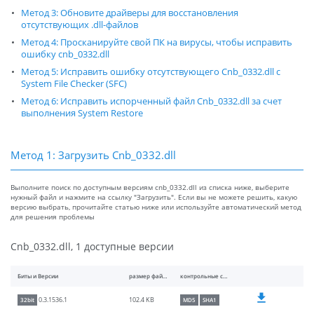
Метод 3: Обновите драйверы для восстановления
отсутствующих .dll-файлов
Метод 4: Просканируйте свой ПК на вирусы, чтобы исправить
ошибку cnb_0332.dll
Метод 5: Исправить ошибку отсутствующего Cnb_0332.dll с
System File Checker (SFC)
Метод 6: Исправить испорченный файл Cnb_0332.dll за счет
выполнения System Restore
Метод 1: Загрузить Cnb_0332.dll
Выполните поиск по доступным версиям cnb_0332.dll из списка ниже, выберите
нужный файл и нажмите на ссылку "Загрузить". Если вы не можете решить, какую
версию выбрать, прочитайте статью ниже или используйте автоматический метод
для решения проблемы
Cnb_0332.dll, 1 доступные версии
Биты и Версии
размер файлы
контрольные суммы
102.4 KB
0.3.1536.1
32bit
MD5
SHA1