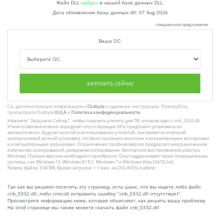
Файл DLL
найден
в нашей базе данных DLL.
Дата обновления базы данных dll:
07 Aug 2026
специальное предложение
Ваша ОС:
ЗАГРУЗИТЬ СЕЙЧАС
См. дополнительную информацию о
Outbyte
и удалении :инструкции. Пожалуйста,
просмотрите Outbyte
EULA
и
Политика конфиденциальности
Нажмите
"Загрузить Сейчас"
, чтобы получить утилиту для ПК, которая идет с cnb_0332.dll.
Утилита автоматически определит отсутствующие dll и предложит установить их
автоматически. Будучи простой в использовании утилитой, она является отличной
альтернативой ручной установке, что было признано многими компьютерными экспертами
и компьютерными журналами. Ограничения: пробная версия предлагает неограниченное
количество сканирований, резервное копирование, бесплатное восстановление реестра
Windows. Полную версию необходимо приобрести. Она поддерживает такие операционные
системы, как Windows 10, Windows 8 / 8.1, Windows 7 и Windows Vista (64/32 bit).
Размер файла: 3,04 Мб, Время загрузки: < 1 мин. на DSL/ADSL/кабеле
Так как вы решили посетить эту страницу, есть шанс, что вы ищете либо файл
cnb_0332.dll, либо способ исправить ошибку “cnb_0332.dll отсутствует”.
Просмотрите информацию ниже, которая объясняет, как решить вашу проблему.
На этой странице вы также можете скачать файл cnb_0332.dll