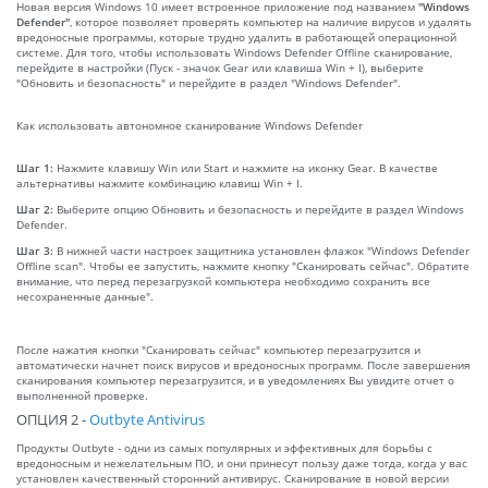
Новая версия Windows 10 имеет встроенное приложение под названием
"Windows
Defender"
, которое позволяет проверять компьютер на наличие вирусов и удалять
вредоносные программы, которые трудно удалить в работающей операционной
системе. Для того, чтобы использовать Windows Defender Offline сканирование,
перейдите в настройки (Пуск - значок Gear или клавиша Win + I), выберите
"Обновить и безопасность" и перейдите в раздел "Windows Defender".
Как использовать автономное сканирование Windows Defender
Шаг 1:
Нажмите клавишу Win или Start и нажмите на иконку Gear. В качестве
альтернативы нажмите комбинацию клавиш Win + I.
Шаг 2:
Выберите опцию Обновить и безопасность и перейдите в раздел Windows
Defender.
Шаг 3:
В нижней части настроек защитника установлен флажок "Windows Defender
Offline scan". Чтобы ее запустить, нажмите кнопку "Сканировать сейчас". Обратите
внимание, что перед перезагрузкой компьютера необходимо сохранить все
несохраненные данные".
После нажатия кнопки "Сканировать сейчас" компьютер перезагрузится и
автоматически начнет поиск вирусов и вредоносных программ. После завершения
сканирования компьютер перезагрузится, и в уведомлениях Вы увидите отчет о
выполненной проверке.
ОПЦИЯ 2 -
Outbyte Antivirus
Продукты Outbyte - одни из самых популярных и эффективных для борьбы с
вредоносным и нежелательным ПО, и они принесут пользу даже тогда, когда у вас
установлен качественный сторонний антивирус. Сканирование в новой версии