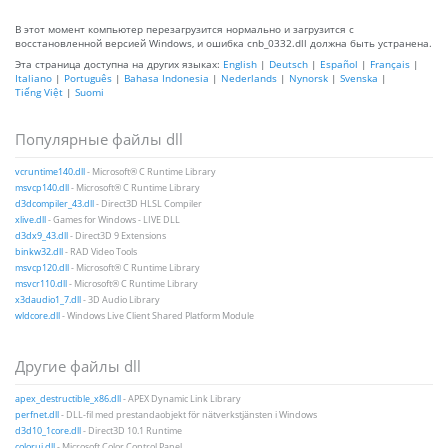
В этот момент компьютер перезагрузится нормально и загрузится с
восстановленной версией Windows, и ошибка cnb_0332.dll должна быть устранена.
Эта страница доступна на других языках:
English
|
Deutsch
|
Español
|
Français
|
Italiano
|
Português
|
Bahasa Indonesia
|
Nederlands
|
Nynorsk
|
Svenska
|
Tiếng Việt
|
Suomi
Популярные файлы dll
vcruntime140.dll
- Microsoft® C Runtime Library
msvcp140.dll
- Microsoft® C Runtime Library
d3dcompiler_43.dll
- Direct3D HLSL Compiler
xlive.dll
- Games for Windows - LIVE DLL
d3dx9_43.dll
- Direct3D 9 Extensions
binkw32.dll
- RAD Video Tools
msvcp120.dll
- Microsoft® C Runtime Library
msvcr110.dll
- Microsoft® C Runtime Library
x3daudio1_7.dll
- 3D Audio Library
wldcore.dll
- Windows Live Client Shared Platform Module
Другие файлы dll
apex_destructible_x86.dll
- APEX Dynamic Link Library
perfnet.dll
- DLL-fil med prestandaobjekt för nätverkstjänsten i Windows
d3d10_1core.dll
- Direct3D 10.1 Runtime
colorui.dll
- Microsoft Color Control Panel