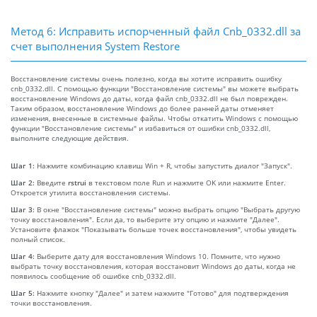
Метод 6: Исправить испорченный файл Cnb_0332.dll за
счет выполнения System Restore
Восстановление системы очень полезно, когда вы хотите исправить ошибку
cnb_0332.dll. С помощью функции "Восстановление системы" вы можете выбрать
восстановление Windows до даты, когда файл cnb_0332.dll не был поврежден.
Таким образом, восстановление Windows до более ранней даты отменяет
изменения, внесенные в системные файлы. Чтобы откатить Windows с помощью
функции "Восстановление системы" и избавиться от ошибки cnb_0332.dll,
выполните следующие действия.
Шаг 1:
Нажмите комбинацию клавиш Win + R, чтобы запустить диалог "Запуск".
Шаг 2:
Введите
rstrui
в текстовом поле Run и нажмите OK или нажмите Enter.
Откроется утилита восстановления системы.
Шаг 3:
В окне "Восстановление системы" можно выбрать опцию "Выбрать другую
точку восстановления". Если да, то выберите эту опцию и нажмите "Далее".
Установите флажок "Показывать больше точек восстановления", чтобы увидеть
полный список.
Шаг 4:
Выберите дату для восстановления Windows 10. Помните, что нужно
выбрать точку восстановления, которая восстановит Windows до даты, когда не
появилось сообщение об ошибке cnb_0332.dll.
Шаг 5:
Нажмите кнопку "Далее" и затем нажмите "Готово" для подтверждения
точки восстановления.