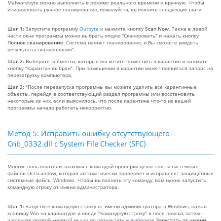
Malwarebyte можно выполнять в режиме реального времени и вручную. Чтобы
инициировать ручное сканирование, пожалуйста, выполните следующие шаги:
Шаг 1:
Запустите программу
Outbyte
и нажмите кнопку
Scan Now
. Также в левой
части окна программы можно выбрать опцию "Сканировать" и нажать кнопку
Полное сканирование
. Система начнет сканирование, и Вы сможете увидеть
результаты сканирования".
Шаг 2:
Выберите элементы, которые вы хотите поместить в карантин и нажмите
кнопку "Карантин выбран". При помещении в карантин может появиться запрос на
перезагрузку компьютера.
Шаг 3:
"После перезапуска программы вы можете удалить все карантинные
объекты, перейдя в соответствующий раздел программы или восстановить
некоторые из них, если выяснилось, что после карантина что-то из вашей
программы начало работать некорректно.
Метод 5: Исправить ошибку отсутствующего
Cnb_0332.dll с System File Checker (SFC)
Многие пользователи знакомы с командой проверки целостности системных
файлов sfc/scannow, которая автоматически проверяет и исправляет защищенные
системные файлы Windows. Чтобы выполнить эту команду, вам нужно запустить
командную строку от имени администратора.
Шаг 1:
Запустите командную строку от имени администратора в Windows, нажав
клавишу Win на клавиатуре и введя "Командную строку" в поле поиска, затем -
щелкните правой кнопкой мыши по результату и выберите
Запустить от имени