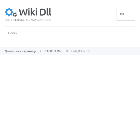
RU
EN
DE
ES
FR
Домашняя страница
CANON INC.
Cnb_0332.dll
IT
PT
ID
NL
NN
SV
VI
FI