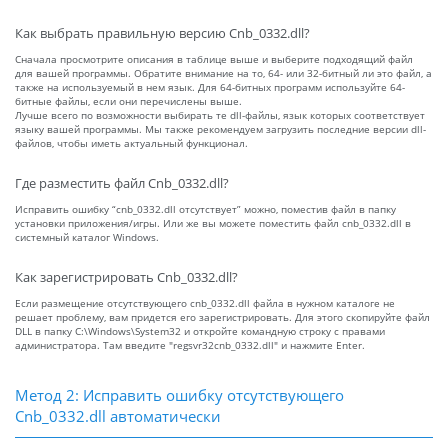
Как выбрать правильную версию Cnb_0332.dll?
Сначала просмотрите описания в таблице выше и выберите подходящий файл
для вашей программы. Обратите внимание на то, 64- или 32-битный ли это файл, а
также на используемый в нем язык. Для 64-битных программ используйте 64-
битные файлы, если они перечислены выше.
Лучше всего по возможности выбирать те dll-файлы, язык которых соответствует
языку вашей программы. Мы также рекомендуем загрузить последние версии dll-
файлов, чтобы иметь актуальный функционал.
Где разместить файл Cnb_0332.dll?
Исправить ошибку “cnb_0332.dll отсутствует” можно, поместив файл в папку
установки приложения/игры. Или же вы можете поместить файл cnb_0332.dll в
системный каталог Windows.
Как зарегистрировать Cnb_0332.dll?
Если размещение отсутствующего cnb_0332.dll файла в нужном каталоге не
решает проблему, вам придется его зарегистрировать. Для этого скопируйте файл
DLL в папку C:\Windows\System32 и откройте командную строку с правами
администратора. Там введите "regsvr32cnb_0332.dll" и нажмите Enter.
Метод 2: Исправить ошибку отсутствующего
Cnb_0332.dll автоматически