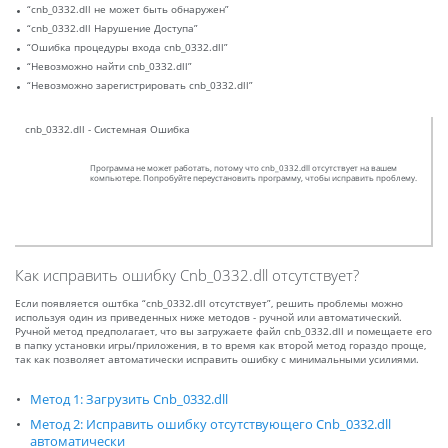
“cnb_0332.dll не может быть обнаружен”
“cnb_0332.dll Нарушение Доступа”
“Ошибка процедуры входа cnb_0332.dll”
“Невозможно найти cnb_0332.dll”
“Невозможно зарегистрировать cnb_0332.dll”
cnb_0332.dll - Системная Ошибка
Программа не может работать, потому что cnb_0332.dll отсутствует на вашем
компьютере. Попробуйте переустановить программу, чтобы исправить проблему.
Как исправить ошибку Cnb_0332.dll отсутствует?
Если появляется оштбка “cnb_0332.dll отсутствует”, решить проблемы можно
используя один из приведенных ниже методов - ручной или автоматический.
Ручной метод предполагает, что вы загружаете файл cnb_0332.dll и помещаете его
в папку установки игры/приложения, в то время как второй метод гораздо проще,
так как позволяет автоматически исправить ошибку с минимальными усилиями.
Метод 1: Загрузить Cnb_0332.dll
Метод 2: Исправить ошибку отсутствующего Cnb_0332.dll
автоматически