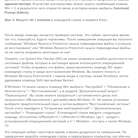
администратора
. В качестве альтернативы можно нажать комбинацию клавиш
Win + X, в результате чего откроется меню, в котором можно выбрать
Command
Prompt (Admin)
.
Шаг 2:
Введите
sfc / scannow
в командной строке и нажмите Enter.
После ввода команды начнется проверка системы. Это займет некоторое время,
так что, пожалуйста, будьте терпеливы. После завершения операции вы получите
сообщение “Windows Resource Protection нашла поврежденные файлы и успешно
их восстановила” или “Windows Resource Protection нашла поврежденные файлы,
но не смогла исправить некоторые из них”.
Помните, что System File Checker (SFC) не может исправить ошибки целостности тех
системных файлов, которые в настоящее время используются операционной
системой. Чтобы исправить эти файлы, нужно выполнить команду SFC через
командную строку в среде восстановления Windows. Вы можете попасть в
Windows Recovery Environment с экрана входа в систему, нажав Shutdown, затем
удерживая клавишу Shift при выборе Restart.
В Windows 10 можно нажать клавишу Win, выбрать "Настройки" > "Обновление и
безопасность" > "Восстановление", а в разделе "Дополнительный запуск" -
"Перезагрузка". Вы также можете загрузиться с установочного диска или
загрузочного USB-накопителя с дистрибутивом Windows 10. На экране установки
выберите предпочтительный язык, а затем выберите "Восстановление системы".
После этого перейдите в "Устранение неисправностей" > "Дополнительные
настройки" > "Командная строка". В командной строке введите следующую
команду: sfc/scannow /offbootdir=C:\ /offwindir=C:\Windows, где C - раздел с
установленной операционной системой, и C: \ Windows - это путь к папке Windows
10.
Эта операция займет некоторое время, и важно дождаться ее завершения. По
завершении закройте командную строку и перезагрузите компьютер, как обычно.