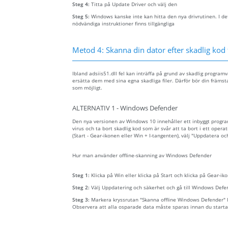
Steg 4:
Titta på Update Driver och välj den
Steg 5:
Windows kanske inte kan hitta den nya drivrutinen. I det
nödvändiga instruktioner finns tillgängliga
Metod 4: Skanna din dator efter skadlig kod f
Ibland adsiis51.dll fel kan inträffa på grund av skadlig progra
ersätta dem med sina egna skadliga filer. Därför bör din främsta
som möjligt.
ALTERNATIV 1 - Windows Defender
Den nya versionen av Windows 10 innehåller ett inbyggt prog
virus och ta bort skadlig kod som är svår att ta bort i ett opera
(Start - Gear-ikonen eller Win + I-tangenten), välj "Uppdatera o
Hur man använder offline-skanning av Windows Defender
Steg 1:
Klicka på Win eller klicka på Start och klicka på Gear-iko
Steg 2:
Välj Uppdatering och säkerhet och gå till Windows Defe
Steg 3:
Markera kryssrutan "Skanna offline Windows Defender" lä
Observera att alla osparade data måste sparas innan du starta