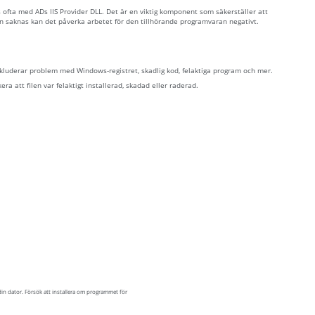
as ofta med ADs IIS Provider DLL. Det är en viktig komponent som säkerställer att
en saknas kan det påverka arbetet för den tillhörande programvaran negativt.
inkluderar problem med Windows-registret, skadlig kod, felaktiga program och mer.
ra att filen var felaktigt installerad, skadad eller raderad.
din dator. Försök att installera om programmet för