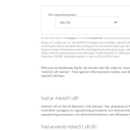
Ditt operativsystem:
Se mer information om
Outbyte
och unistall
instruktioner
. Vänligen granska Outby
Klicka på
"Ladda ner nu"
för att få PC-verktyget som medföljer adsiis51.d
automatiskt. Det är ett lättanvänt verktyg och är ett utmärkt alternativ ti
Begränsningar: testversion erbjuder ett obegränsat antal skanningar, säk
stöder sådana operativsystem som Windows 10, Windows 8 / 8.1, Windows 7
Filstorlek: 3,04 MB, Nedladdningstid: <1 min. på DSL/ADSL/ kabel
Eftersom du bestämde dig för att besöka den här sidan är chansen 
"adsiis51.dll saknas". Titta igenom informationen nedan, som f
adsiis51.dll-filen.
Vad är Adsiis51.dll?
Adsiis51.dll en DLL-fil (Dynamic Link Library) - file, utvecklad a
innehåller vanligtvis en uppsättning procedurer och drivrutinsf
uppsättning procedurer och drivrutinsfunktioner som Windows 
Vad används Adsiis51.dll till?