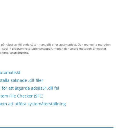
et på något av följande sätt - manuellt eller automatiskt. Den manuella metoden
den i spel- / programinstallationsmappen, medan den andra metoden är mycket
minimal ansträngning.
automatiskt
tälla saknade .dll-filer
för att åtgärda adsiis51.dll fel
stem File Checker (SFC)
nom att utföra systemåterställning