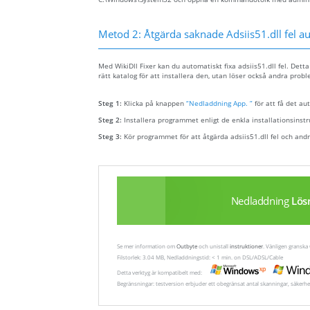
Metod 2: Åtgärda saknade Adsiis51.dll fel a
Med WikiDll Fixer kan du automatiskt fixa adsiis51.dll fel. Detta
rätt katalog för att installera den, utan löser också andra proble
Steg 1:
Klicka på knappen
“Nedladdning App. ”
för att få det au
Steg 2:
Installera programmet enligt de enkla installationsinst
Steg 3:
Kör programmet för att åtgärda adsiis51.dll fel och and
Nedladdning
Lös
Se mer information om
Outbyte
och unistall
instruktioner
. Vänligen gransk
Filstorlek: 3.04 MB, Nedladdningstid: < 1 min. on DSL/ADSL/Cable
Detta verktyg är kompatibelt med:
Begränsningar: testversion erbjuder ett obegränsat antal skanningar, säkerhe