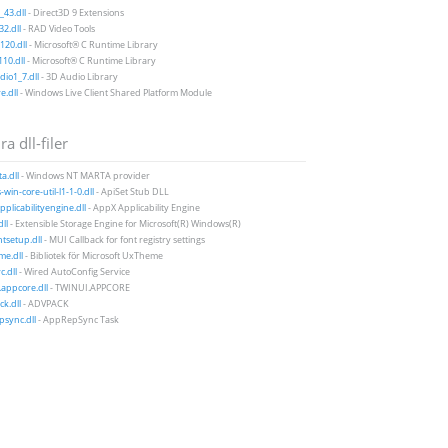
43.dll
- Direct3D 9 Extensions
2.dll
- RAD Video Tools
20.dll
- Microsoft® C Runtime Library
10.dll
- Microsoft® C Runtime Library
io1_7.dll
- 3D Audio Library
e.dll
- Windows Live Client Shared Platform Module
a dll-filer
a.dll
- Windows NT MARTA provider
win-core-util-l1-1-0.dll
- ApiSet Stub DLL
plicabilityengine.dll
- AppX Applicability Engine
ll
- Extensible Storage Engine for Microsoft(R) Windows(R)
tsetup.dll
- MUI Callback for font registry settings
e.dll
- Bibliotek för Microsoft UxTheme
c.dll
- Wired AutoConfig Service
.appcore.dll
- TWINUI.APPCORE
k.dll
- ADVPACK
sync.dll
- AppRepSync Task