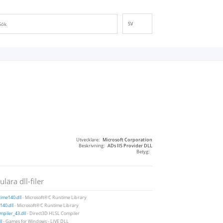
SV
EN
DE
ES
FR
IT
PT
RU
ID
Utvecklare:
Microsoft Corporation
NL
Beskrivning:
ADs IIS Provider DLL
Betyg:
NN
VI
lära dll-filer
FI
ime140.dll
- Microsoft® C Runtime Library
40.dll
- Microsoft® C Runtime Library
piler_43.dll
- Direct3D HLSL Compiler
ll
- Games for Windows - LIVE DLL