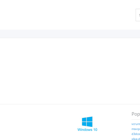
Popu
vcrunt
msvcp1
d3dcom
xlive.d