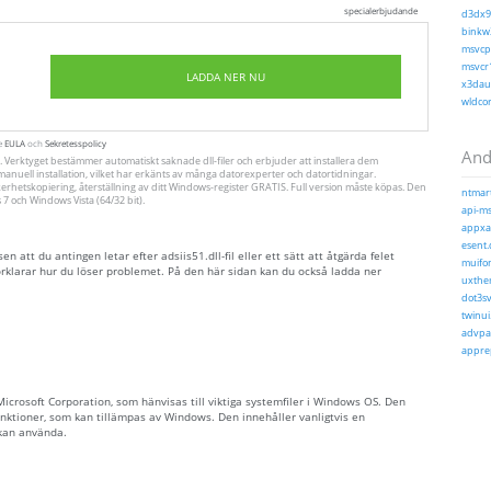
specialerbjudande
d3dx9_
binkw3
msvcp1
msvcr1
LADDA NER NU
x3daud
wldcor
te
EULA
och
Sekretesspolicy
Andr
ll. Verktyget bestämmer automatiskt saknade dll-filer och erbjuder att installera dem
ll manuell installation, vilket har erkänts av många datorexperter och datortidningar.
erhetskopiering, återställning av ditt Windows-register GRATIS. Full version måste köpas. Den
ntmart
 och Windows Vista (64/32 bit).
api-ms-
appxap
esent.d
att du antingen letar efter adsiis51.dll-fil eller ett sätt att åtgärda felet
muifon
örklarar hur du löser problemet. På den här sidan kan du också ladda ner
uxthem
dot3sv
twinui
advpac
apprep
v Microsoft Corporation, som hänvisas till viktiga systemfiler i Windows OS. Den
unktioner, som kan tillämpas av Windows. Den innehåller vanligtvis en
kan använda.