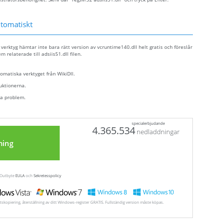
utomatiskt
 verktyg hämtar inte bara rätt version av vcruntime140.dll helt gratis och föreslår
m relaterade till adsiis51.dll filen.
tomatiska verktyget från WikiDll.
ruktionerna.
ra problem.
specialerbjudande
4.365.534
nedladdningar
ning
a Outbyte
EULA
och
Sekretesspolicy
tskopiering, återställning av ditt Windows-register GRATIS. Fullständig version måste köpas.