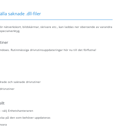
lla saknade .dll-filer
ör nätverkskort, bildskärmar, skrivare etc., kan laddas ner oberoende av varandra
specialverktyg.
tiner
dows. Rutinmässiga drivrutinsuppdateringar hör nu till det förflutna!
drade och saknade drivrutiner
drivrutiner
llt
n - välj Enhetshanteraren
klicka på den som behöver uppdateras
mvara