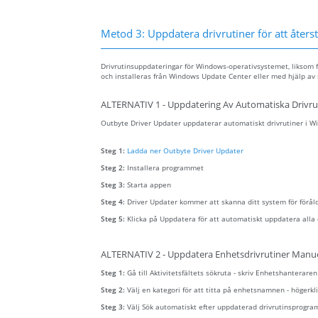
Metod 3: Uppdatera drivrutiner för att återstä
Drivrutinsuppdateringar för Windows-operativsystemet, liksom f
och installeras från Windows Update Center eller med hjälp av 
ALTERNATIV 1 - Uppdatering Av Automatiska Drivru
Outbyte Driver Updater uppdaterar automatiskt drivrutiner i Win
Steg 1:
Ladda ner Outbyte Driver Updater
Steg 2:
Installera programmet
Steg 3:
Starta appen
Steg 4:
Driver Updater kommer att skanna ditt system för förål
Steg 5:
Klicka på Uppdatera för att automatiskt uppdatera alla 
ALTERNATIV 2 - Uppdatera Enhetsdrivrutiner Manue
Steg 1:
Gå till Aktivitetsfältets sökruta - skriv Enhetshanterare
Steg 2:
Välj en kategori för att titta på enhetsnamnen - höger
Steg 3:
Välj Sök automatiskt efter uppdaterad drivrutinsprogra