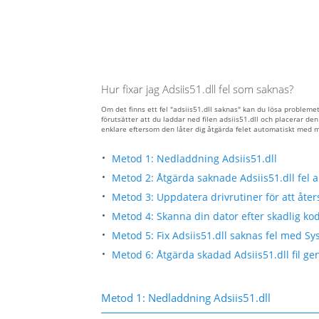
Hur fixar jag Adsiis51.dll fel som saknas?
Om det finns ett fel "adsiis51.dll saknas" kan du lösa problem
förutsätter att du laddar ned filen adsiis51.dll och placerar 
enklare eftersom den låter dig åtgärda felet automatiskt med 
Metod 1: Nedladdning Adsiis51.dll
Metod 2: Åtgärda saknade Adsiis51.dll fel 
Metod 3: Uppdatera drivrutiner för att åters
Metod 4: Skanna din dator efter skadlig kod 
Metod 5: Fix Adsiis51.dll saknas fel med Sy
Metod 6: Åtgärda skadad Adsiis51.dll fil ge
Metod 1: Nedladdning Adsiis51.dll