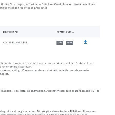
 välj rätt fil och tryck på "Ladda ner" -länken. Om du inte kan bestämma vilken
matiska metoden för att lösa problemet
Beskrivning
Kontrollsummor
ADs IIS Provider DLL
MD5
SHA1
fil för ditt program. Observera om det är en 64-bitars eller 32-bitars fil och
rsfiler om de listas ovan.
 språk, om möjligt. Vi rekommenderar också att du laddar ner de senaste
nalitet.
plikations- / spelinstallationsmappen. Alternativt kan du placera filen adsiis51.dll
alog måste du registrera den. För att göra detta, kopiera DLL-filen till mappen
törsbehörighet. Skriv där "regsvr32 adsiis51.dll" och tryck på Enter.