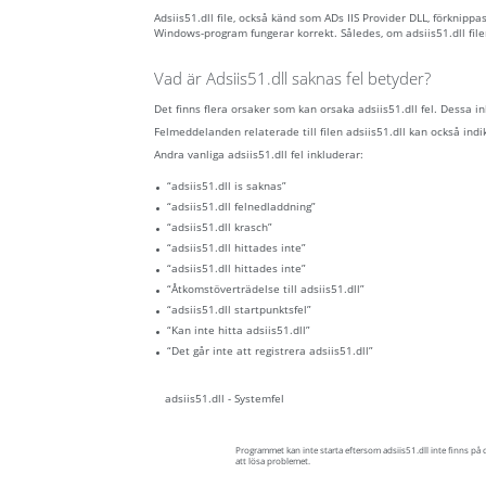
Adsiis51.dll file, också känd som ADs IIS Provider DLL, förknipp
Windows-program fungerar korrekt. Således, om adsiis51.dll fil
Vad är Adsiis51.dll saknas fel betyder?
Det finns flera orsaker som kan orsaka adsiis51.dll fel. Dessa 
Felmeddelanden relaterade till filen adsiis51.dll kan också indike
Andra vanliga adsiis51.dll fel inkluderar:
“adsiis51.dll is saknas”
“adsiis51.dll felnedladdning”
“adsiis51.dll krasch”
“adsiis51.dll hittades inte”
“adsiis51.dll hittades inte”
“Åtkomstöverträdelse till adsiis51.dll”
“adsiis51.dll startpunktsfel”
“Kan inte hitta adsiis51.dll”
“Det går inte att registrera adsiis51.dll”
adsiis51.dll - Systemfel
Programmet kan inte starta eftersom adsiis51.dll inte finns på 
att lösa problemet.