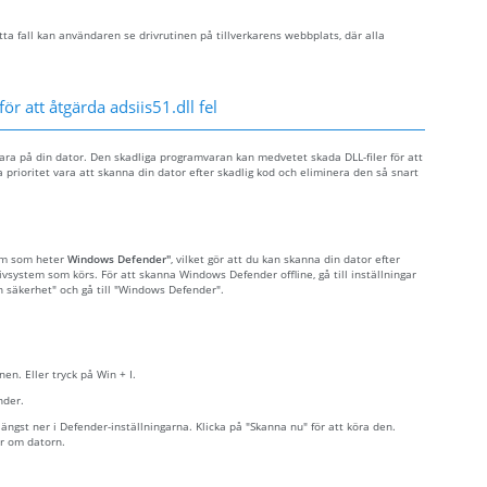
ta fall kan användaren se drivrutinen på tillverkarens webbplats, där alla
ör att åtgärda adsiis51.dll fel
mvara på din dator. Den skadliga programvaran kan medvetet skada DLL-filer för att
 prioritet vara att skanna din dator efter skadlig kod och eliminera den så snart
ram som heter
Windows Defender"
, vilket gör att du kan skanna din dator efter
tivsystem som körs. För att skanna Windows Defender offline, gå till inställningar
ch säkerhet" och gå till "Windows Defender".
nen. Eller tryck på Win + I.
nder.
ngst ner i Defender-inställningarna. Klicka på "Skanna nu" för att köra den.
r om datorn.