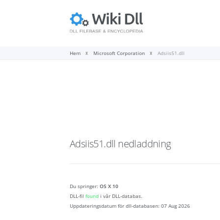
Hem
Microsoft Corporation
Adsiis51.dll
Adsiis51.dll
nedladdning
Du springer:
OS X 10
DLL-fil
found
i vår DLL-databas.
Uppdateringsdatum för dll-databasen:
07 Aug 2026