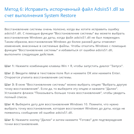
Метод 6: Исправить испорченный файл Adsiis51.dll за
счет выполнения System Restore
Восстановление системы очень полезно, когда вы хотите исправить ошибку
adsiis51.dll. С помощью функции "Восстановление системы" вы можете выбрать
восстановление Windows до даты, когда файл adsiis51.dll не был поврежден.
Таким образом, восстановление Windows до более ранней даты отменяет
изменения, внесенные в системные файлы. Чтобы откатить Windows с помощью
функции "Восстановление системы" и избавиться от ошибки adsiis51.dll,
выполните следующие действия.
Шаг 1:
Нажмите комбинацию клавиш Win + R, чтобы запустить диалог "Запуск".
Шаг 2:
Введите
rstrui
в текстовом поле Run и нажмите OK или нажмите Enter.
Откроется утилита восстановления системы.
Шаг 3:
В окне "Восстановление системы" можно выбрать опцию "Выбрать другую
точку восстановления". Если да, то выберите эту опцию и нажмите "Далее".
Установите флажок "Показывать больше точек восстановления", чтобы увидеть
полный список.
Шаг 4:
Выберите дату для восстановления Windows 10. Помните, что нужно
выбрать точку восстановления, которая восстановит Windows до даты, когда не
появилось сообщение об ошибке adsiis51.dll.
Шаг 5:
Нажмите кнопку "Далее" и затем нажмите "Готово" для подтверждения
точки восстановления.