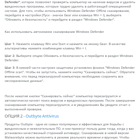
Defender"
, которое позволяет проверять компьютер на наличие вирусов и удалять
вредоносные программы, которые трудно удалить в работающей операционной
системе. Для того, чтобы использовать Windows Defender Offline сканирование,
перейдите в настройки (Пуск - значок Gear или клавиша Win + I), выберите
"Обновить и безопасность" и перейдите в раздел "Windows Defender".
Как использовать автономное сканирование Windows Defender
Шаг 1:
Нажмите клавишу Win или Start и нажмите на иконку Gear. В качестве
альтернативы нажмите комбинацию клавиш Win + I.
Шаг 2:
Выберите опцию Обновить и безопасность и перейдите в раздел Windows
Defender.
Шаг 3:
В нижней части настроек защитника установлен флажок "Windows Defender
Offline scan". Чтобы ее запустить, нажмите кнопку "Сканировать сейчас". Обратите
внимание, что перед перезагрузкой компьютера необходимо сохранить все
несохраненные данные".
После нажатия кнопки "Сканировать сейчас" компьютер перезагрузится и
автоматически начнет поиск вирусов и вредоносных программ. После завершения
сканирования компьютер перезагрузится, и в уведомлениях Вы увидите отчет о
выполненной проверке.
ОПЦИЯ 2 -
Outbyte Antivirus
Продукты Outbyte - одни из самых популярных и эффективных для борьбы с
вредоносным и нежелательным ПО, и они принесут пользу даже тогда, когда у вас
установлен качественный сторонний антивирус. Сканирование в новой версии
Malwarebyte можно выполнять в режиме реального времени и вручную. Чтобы