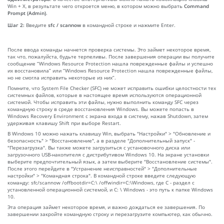
Win + X, в результате чего откроется меню, в котором можно выбрать
Command
Prompt (Admin)
.
Шаг 2:
Введите
sfc / scannow
в командной строке и нажмите Enter.
После ввода команды начнется проверка системы. Это займет некоторое время,
так что, пожалуйста, будьте терпеливы. После завершения операции вы получите
сообщение “Windows Resource Protection нашла поврежденные файлы и успешно
их восстановила” или “Windows Resource Protection нашла поврежденные файлы,
но не смогла исправить некоторые из них”.
Помните, что System File Checker (SFC) не может исправить ошибки целостности тех
системных файлов, которые в настоящее время используются операционной
системой. Чтобы исправить эти файлы, нужно выполнить команду SFC через
командную строку в среде восстановления Windows. Вы можете попасть в
Windows Recovery Environment с экрана входа в систему, нажав Shutdown, затем
удерживая клавишу Shift при выборе Restart.
В Windows 10 можно нажать клавишу Win, выбрать "Настройки" > "Обновление и
безопасность" > "Восстановление", а в разделе "Дополнительный запуск" -
"Перезагрузка". Вы также можете загрузиться с установочного диска или
загрузочного USB-накопителя с дистрибутивом Windows 10. На экране установки
выберите предпочтительный язык, а затем выберите "Восстановление системы".
После этого перейдите в "Устранение неисправностей" > "Дополнительные
настройки" > "Командная строка". В командной строке введите следующую
команду: sfc/scannow /offbootdir=C:\ /offwindir=C:\Windows, где C - раздел с
установленной операционной системой, и C: \ Windows - это путь к папке Windows
10.
Эта операция займет некоторое время, и важно дождаться ее завершения. По
завершении закройте командную строку и перезагрузите компьютер, как обычно.