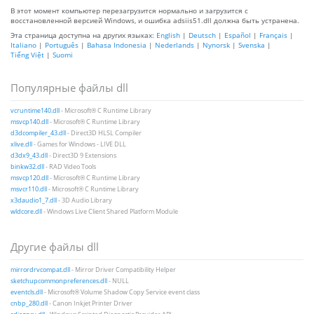
В этот момент компьютер перезагрузится нормально и загрузится с
восстановленной версией Windows, и ошибка adsiis51.dll должна быть устранена.
Эта страница доступна на других языках:
English
|
Deutsch
|
Español
|
Français
|
Italiano
|
Português
|
Bahasa Indonesia
|
Nederlands
|
Nynorsk
|
Svenska
|
Tiếng Việt
|
Suomi
Популярные файлы dll
vcruntime140.dll
- Microsoft® C Runtime Library
msvcp140.dll
- Microsoft® C Runtime Library
d3dcompiler_43.dll
- Direct3D HLSL Compiler
xlive.dll
- Games for Windows - LIVE DLL
d3dx9_43.dll
- Direct3D 9 Extensions
binkw32.dll
- RAD Video Tools
msvcp120.dll
- Microsoft® C Runtime Library
msvcr110.dll
- Microsoft® C Runtime Library
x3daudio1_7.dll
- 3D Audio Library
wldcore.dll
- Windows Live Client Shared Platform Module
Другие файлы dll
mirrordrvcompat.dll
- Mirror Driver Compatibility Helper
sketchupcommonpreferences.dll
- NULL
eventcls.dll
- Microsoft® Volume Shadow Copy Service event class
cnbp_280.dll
- Canon Inkjet Printer Driver