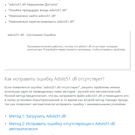
“adsiis51.dll Нарушение Доступа”
“Ошибка процедуры входа adsiis51.dll”
“Невозможно найти adsiis51.dll”
“Невозможно зарегистрировать adsiis51.dll”
adsiis51.dll - Системная Ошибка
Программа не может работать, потому что adsiis51.dll отсутствует на вашем
компьютере. Попробуйте переустановить программу, чтобы исправить проблему.
Как исправить ошибку Adsiis51.dll отсутствует?
Если появляется оштбка “adsiis51.dll отсутствует”, решить проблемы можно
используя один из приведенных ниже методов - ручной или автоматический.
Ручной метод предполагает, что вы загружаете файл adsiis51.dll и помещаете его
в папку установки игры/приложения, в то время как второй метод гораздо проще,
так как позволяет автоматически исправить ошибку с минимальными усилиями.
Метод 1: Загрузить Adsiis51.dll
Метод 2: Исправить ошибку отсутствующего Adsiis51.dll
автоматически