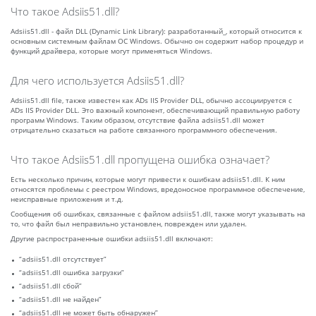
Что такое Adsiis51.dll?
Adsiis51.dll - файл DLL (Dynamic Link Library): разработанный_, который относится к
основным системным файлам ОС Windows. Обычно он содержит набор процедур и
функций драйвера, которые могут применяться Windows.
Для чего используется Adsiis51.dll?
Adsiis51.dll file, также известен как ADs IIS Provider DLL, обычно ассоциируется с
ADs IIS Provider DLL. Это важный компонент, обеспечивающий правильную работу
программ Windows. Таким образом, отсутствие файла adsiis51.dll может
отрицательно сказаться на работе связанного программного обеспечения.
Что такое Adsiis51.dll пропущена ошибка означает?
Есть несколько причин, которые могут привести к ошибкам adsiis51.dll. К ним
относятся проблемы с реестром Windows, вредоносное программное обеспечение,
неисправные приложения и т.д.
Сообщения об ошибках, связанные с файлом adsiis51.dll, также могут указывать на
то, что файл был неправильно установлен, поврежден или удален.
Другие распространенные ошибки adsiis51.dll включают:
“adsiis51.dll отсутствует”
“adsiis51.dll ошибка загрузки”
“adsiis51.dll сбой”
“adsiis51.dll не найден”
“adsiis51.dll не может быть обнаружен”