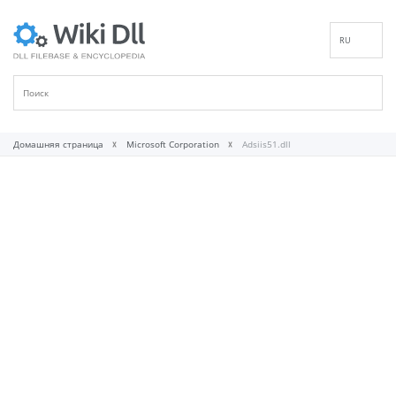
RU
EN
DE
ES
FR
Домашняя страница
Microsoft Corporation
Adsiis51.dll
IT
PT
ID
NL
NN
SV
VI
FI