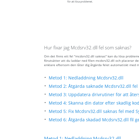
för att lösa problemet.
Hur fixar jag Mcdsrv32.dll fel som saknas?
Om det finns ett fel "mcdsrv32.dll saknas" kan du lösa problem
förutsätter att du laddar ned filen mcdsrv32.dll och placerar
enklare eftersom den låter dig åtgärda felet automatiskt med 
Metod 1: Nedladdning Mcdsrv32.dll
Metod 2: Åtgärda saknade Mcdsrv32.dll fel
Metod 3: Uppdatera drivrutiner för att åters
Metod 4: Skanna din dator efter skadlig kod
Metod 5: Fix Mcdsrv32.dll saknas fel med S
Metod 6: Åtgärda skadad Mcdsrv32.dll fil g
Metod 1: Nedladdning Mcdsrv32.dll