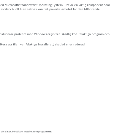
a med Microsoft® Windows® Operating System. Det är en viktig komponent som
 mcdsrv32.dll filen saknas kan det påverka arbetet för den tillhörande
inkluderar problem med Windows-registret, skadlig kod, felaktiga program och
era att filen var felaktigt installerad, skadad eller raderad.
 din dator. Försök att installera om programmet