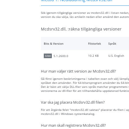
Sök igenom tillgängliga versioner av mcdsrv32.dll i listan nedan
version du ska välja, läs artikeln nedan eller använd den auto
Mcdsrv32.dll, :räkna tillgängliga versioner
Bits & Version
Filstorlek
Språk
10.2 KB
U.S. English
5.1.2600.0
32bit
Hur man väljer rätt version av Mcdsrv32.dll?
Gå först igenom beskrivningarna i tabellen ovan och välj lämplig 
språket den använder. För 64-bitarsprogram använder du 64-bita
Det är bäst att välja DLL-filer vars språk matchar programmets
versionerna av dll-filer för att tillhandahålla uppdaterad funktio
Var ska jag placera Mcdsrv32.dll filen?
För att åtgärda felet "mcdsrv32.dll saknas" placerar du filen i a
mcdsrv32.dll i Windows systemkatalog.
Hur man skall registrera Mcdsrv32.dll?