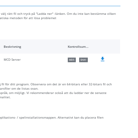
, välj rätt fil och tryck på "Ladda ner" -länken. Om du inte kan bestämma vilken
matiska metoden för att lösa problemet
Beskrivning
Kontrollsummor
MCD Server
MD5
SHA1
fil för ditt program. Observera om det är en 64-bitars eller 32-bitars fil och
rsfiler om de listas ovan.
 språk, om möjligt. Vi rekommenderar också att du laddar ner de senaste
nalitet.
pplikations- / spelinstallationsmappen. Alternativt kan du placera filen