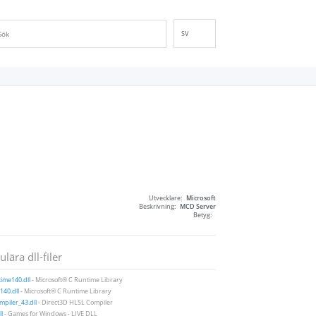
SV
EN
DE
ES
FR
IT
PT
RU
ID
Utvecklare:
Microsoft
NL
Beskrivning:
MCD Server
Betyg:
NN
VI
lära dll-filer
FI
ime140.dll
- Microsoft® C Runtime Library
40.dll
- Microsoft® C Runtime Library
piler_43.dll
- Direct3D HLSL Compiler
ll
- Games for Windows - LIVE DLL