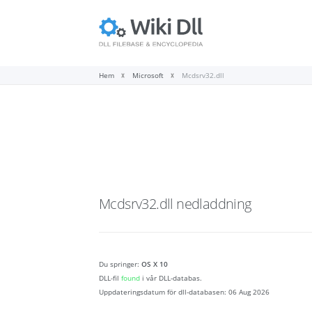
Hem
Microsoft
Mcdsrv32.dll
Mcdsrv32.dll
nedladdning
Du springer:
OS X 10
DLL-fil
found
i vår DLL-databas.
Uppdateringsdatum för dll-databasen:
06 Aug 2026