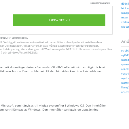
specialerbjudande
d3dx9_
binkw3
msvcp1
msvcr1
LADDA NER NU
x3daud
wldcor
te
EULA
och
Sekretesspolicy
Andr
ll. Verktyget bestämmer automatiskt saknade dll-filer och erbjuder att installera dem
ll manuell installation, vilket har erkänts av många datorexperter och datortidningar.
erhetskopiering, återställning av ditt Windows-register GRATIS. Full version måste köpas. Den
scrobj.
 och Windows Vista (64/32 bit).
agt040
msoeac
rpcns4
 att du antingen letar efter mcdsrv32.dll-fil eller ett sätt att åtgärda felet
cca.dll
örklarar hur du löser problemet. På den här sidan kan du också ladda ner
vbscrip
mydocs
mscori
libeay
api-ms
av Microsoft, som hänvisas till viktiga systemfiler i Windows OS. Den innehåller
 som kan tillämpas av Windows. Den innehåller vanligtvis en uppsättning
.