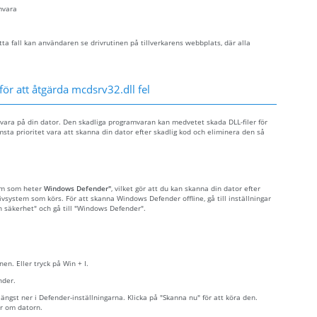
mvara
ta fall kan användaren se drivrutinen på tillverkarens webbplats, där alla
för att åtgärda mcdsrv32.dll fel
mvara på din dator. Den skadliga programvaran kan medvetet skada DLL-filer för
msta prioritet vara att skanna din dator efter skadlig kod och eliminera den så
ram som heter
Windows Defender"
, vilket gör att du kan skanna din dator efter
tivsystem som körs. För att skanna Windows Defender offline, gå till inställningar
ch säkerhet" och gå till "Windows Defender".
nen. Eller tryck på Win + I.
nder.
ngst ner i Defender-inställningarna. Klicka på "Skanna nu" för att köra den.
r om datorn.