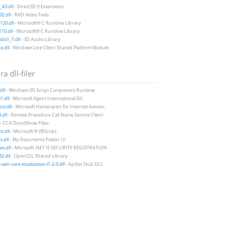
43.dll
- Direct3D 9 Extensions
2.dll
- RAD Video Tools
20.dll
- Microsoft® C Runtime Library
10.dll
- Microsoft® C Runtime Library
io1_7.dll
- 3D Audio Library
e.dll
- Windows Live Client Shared Platform Module
a dll-filer
dll
- Windows (R) Script Component Runtime
1.dll
- Microsoft Agent International Dll
ct.dll
- Microsoft Hanteraren för Internet-konton
.dll
- Remote Procedure Call Name Service Client
- CCA DirectShow Filter.
t.dll
- Microsoft ® VBScript
.dll
- My Documents Folder UI
es.dll
- Microsoft .NET IE SECURITY REGISTRATION
32.dll
- OpenSSL Shared Library
-win-core-localization-l1-2-0.dll
- ApiSet Stub DLL