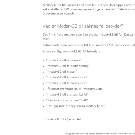
Mcdsrv32.dll file, också känd som MCD Server, förknippas oft
säkerställer att Windows-program fungerar korrekt. Således, om
programvaran negativt.
Vad är Mcdsrv32.dll saknas fel betyder?
Det finns flera orsaker som kan orsaka mcdsrv32.dll fel. Dessa 
mer.
Felmeddelanden relaterade till filen mcdsrv32.dll kan också indik
Andra vanliga mcdsrv32.dll fel inkluderar:
“mcdsrv32.dll is saknas”
“mcdsrv32.dll felnedladdning”
“mcdsrv32.dll krasch”
“mcdsrv32.dll hittades inte”
“mcdsrv32.dll hittades inte”
“Åtkomstöverträdelse till mcdsrv32.dll”
“mcdsrv32.dll startpunktsfel”
“Kan inte hitta mcdsrv32.dll”
“Det går inte att registrera mcdsrv32.dll”
mcdsrv32.dll - Systemfel
Programmet kan inte starta eftersom mcdsrv32.dll inte finns på