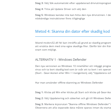
Steg 3:
Välj Sök automatiskt efter uppdaterad drivrutinsprogra
Steg 4:
Titta på Update Driver och välj den
Steg 5:
Windows kanske inte kan hitta den nya drivrutinen. I det
nödvändiga instruktioner finns tillgängliga
Metod 4: Skanna din dator efter skadlig kod 
Ibland mcdsrv32.dll fel kan inträffa på grund av skadlig progra
att ersätta dem med sina egna skadliga filer. Därför bör din frä
snart som möjligt.
ALTERNATIV 1 - Windows Defender
Den nya versionen av Windows 10 innehåller ett inbyggt prog
virus och ta bort skadlig kod som är svår att ta bort i ett opera
(Start - Gear-ikonen eller Win + I-tangenten), välj "Uppdatera o
Hur man använder offline-skanning av Windows Defender
Steg 1:
Klicka på Win eller klicka på Start och klicka på Gear-iko
Steg 2:
Välj Uppdatering och säkerhet och gå till Windows Defe
Steg 3:
Markera kryssrutan "Skanna offline Windows Defender" lä
Observera att alla osparade data måste sparas innan du starta