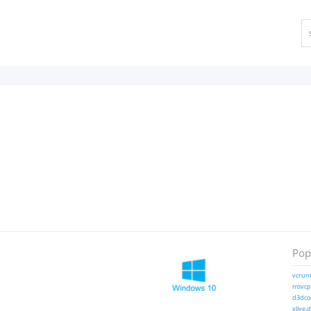
Popu
vcrunt
msvcp1
d3dcom
xlive.d