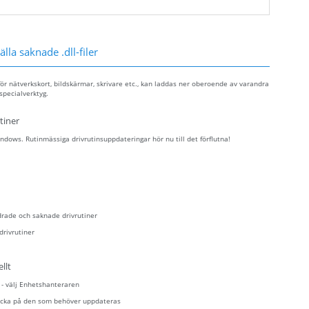
lla saknade .dll-filer
ör nätverkskort, bildskärmar, skrivare etc., kan laddas ner oberoende av varandra
specialverktyg.
tiner
dows. Rutinmässiga drivrutinsuppdateringar hör nu till det förflutna!
drade och saknade drivrutiner
drivrutiner
llt
n - välj Enhetshanteraren
klicka på den som behöver uppdateras