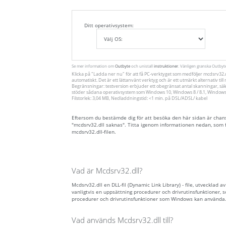
Ditt operativsystem:
Se mer information om
Outbyte
och unistall
instruktioner
. Vänligen granska Outby
Klicka på
"Ladda ner nu"
för att få PC-verktyget som medföljer mcdsrv32.d
automatiskt. Det är ett lättanvänt verktyg och är ett utmärkt alternativ ti
Begränsningar: testversion erbjuder ett obegränsat antal skanningar, säk
stöder sådana operativsystem som Windows 10, Windows 8 / 8.1, Windows 7
Filstorlek: 3,04 MB, Nedladdningstid: <1 min. på DSL/ADSL/ kabel
Eftersom du bestämde dig för att besöka den här sidan är chansen
"mcdsrv32.dll saknas". Titta igenom informationen nedan, som f
mcdsrv32.dll-filen.
Vad är Mcdsrv32.dll?
Mcdsrv32.dll en DLL-fil (Dynamic Link Library) - file, utvecklad 
vanligtvis en uppsättning procedurer och drivrutinsfunktioner,
procedurer och drivrutinsfunktioner som Windows kan använda
Vad används Mcdsrv32.dll till?