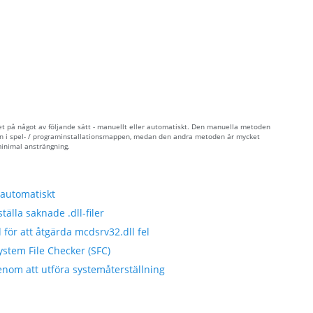
et på något av följande sätt - manuellt eller automatiskt. Den manuella metoden
 den i spel- / programinstallationsmappen, medan den andra metoden är mycket
minimal ansträngning.
 automatiskt
tälla saknade .dll-filer
 för att åtgärda mcdsrv32.dll fel
ystem File Checker (SFC)
enom att utföra systemåterställning