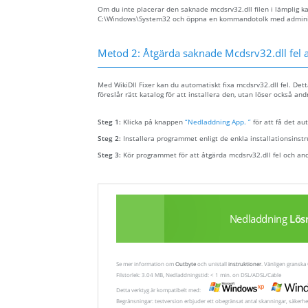
Om du inte placerar den saknade mcdsrv32.dll filen i lämplig ka
C:\Windows\System32 och öppna en kommandotolk med administra
Metod 2: Åtgärda saknade Mcdsrv32.dll fel 
Med WikiDll Fixer kan du automatiskt fixa mcdsrv32.dll fel. Dett
föreslår rätt katalog för att installera den, utan löser också and
Steg 1:
Klicka på knappen
“Nedladdning App. ”
för att få det au
Steg 2:
Installera programmet enligt de enkla installationsinst
Steg 3:
Kör programmet för att åtgärda mcdsrv32.dll fel och an
Nedladdning
Lös
Se mer information om
Outbyte
och unistall
instruktioner
. Vänligen gransk
Filstorlek: 3.04 MB, Nedladdningstid: < 1 min. on DSL/ADSL/Cable
Detta verktyg är kompatibelt med:
Begränsningar: testversion erbjuder ett obegränsat antal skanningar, säkerhe