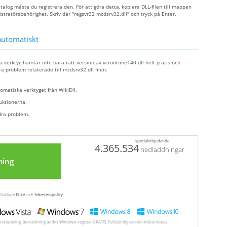
talog måste du registrera den. För att göra detta, kopiera DLL-filen till mappen
törsbehörighet. Skriv där "regsvr32 mcdsrv32.dll" och tryck på Enter.
automatiskt
a verktyg hämtar inte bara rätt version av vcruntime140.dll helt gratis och
ra problem relaterade till mcdsrv32.dll filen.
tomatiska verktyget från WikiDll.
ruktionerna.
dra problem.
specialerbjudande
4.365.534
nedladdningar
ning
a Outbyte
EULA
och
Sekretesspolicy
tskopiering, återställning av ditt Windows-register GRATIS. Fullständig version måste köpas.