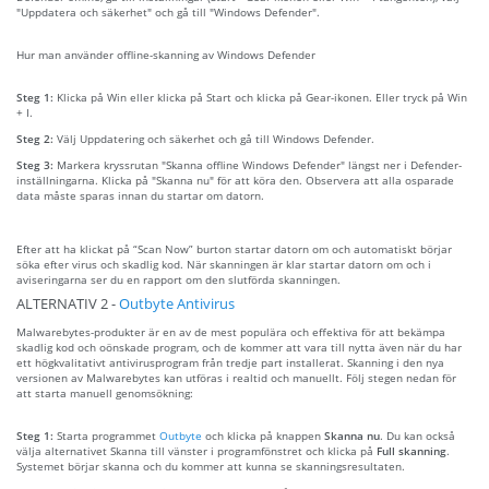
"Uppdatera och säkerhet" och gå till "Windows Defender".
Hur man använder offline-skanning av Windows Defender
Steg 1:
Klicka på Win eller klicka på Start och klicka på Gear-ikonen. Eller tryck på Win
+ I.
Steg 2:
Välj Uppdatering och säkerhet och gå till Windows Defender.
Steg 3:
Markera kryssrutan "Skanna offline Windows Defender" längst ner i Defender-
inställningarna. Klicka på "Skanna nu" för att köra den. Observera att alla osparade
data måste sparas innan du startar om datorn.
Efter att ha klickat på “Scan Now” burton startar datorn om och automatiskt börjar
söka efter virus och skadlig kod. När skanningen är klar startar datorn om och i
aviseringarna ser du en rapport om den slutförda skanningen.
ALTERNATIV 2 -
Outbyte Antivirus
Malwarebytes-produkter är en av de mest populära och effektiva för att bekämpa
skadlig kod och oönskade program, och de kommer att vara till nytta även när du har
ett högkvalitativt antivirusprogram från tredje part installerat. Skanning i den nya
versionen av Malwarebytes kan utföras i realtid och manuellt. Följ stegen nedan för
att starta manuell genomsökning:
Steg 1:
Starta programmet
Outbyte
och klicka på knappen
Skanna nu
. Du kan också
välja alternativet Skanna till vänster i programfönstret och klicka på
Full skanning
.
Systemet börjar skanna och du kommer att kunna se skanningsresultaten.