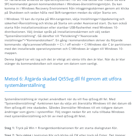
SFC-kommandot genom kommandotolken i Windows-återställningsmiljön. Du kan
komma in i Windows Recovery Environment från inloggningsskärmen genom att klicka
på Shutdown och sedan hålla ned Skift-tangenten medan du väljer Starta om.
I Windows 10 kan du trycka på Win-tangenten, välja Inställningar>Uppdatering och
säkerhet>Återställning och klicka på Starta om under Avancerad start. Du kan också
starta från installationsskivan eller startbar USB-flashenhet med Windows 10-
distributionen. Välj önskat språk på installationsskärmen och välj sedan
"Systemåterställning". Gå därefter till "Felsökning">"Avancerade
inställningar">"Kommandotolken". En gång i kommandotolken skriver du följande
kommando: sfg/scannow/offbootdir = C:\ / off windir = C:\Windows där C är partitionen
med det installerade operativsystemet och C:\Windows är vägen till Windows 10-
mappen.
Denna åtgärd tar ett tag och det är viktigt att vänta tills den är klar. När du är klar
stänger du kommandotolken och startar om datorn som vanligt.
Metod 6: Åtgärda skadad Qt5Svg.dll fil genom att utföra
systemåterställning
Systemåterställning är mycket användbart när du vill fixa qt5svg.dll fel. Med
"Systemåterställning" -funktionen kan du välja att återställa Windows till det datum då
filen qt5svg.dll inte skadades. Således återställer Windows till ett tidigare datum
ändringar som gjorts i systemfiler. Följ stegen nedan för att rulla tillbaka Windows
med systemåterställning och bli av med qt5svg.dll felet.
Steg 1:
Tryck på Win + R-tangentkombinationen för att starta dialogrutan Kör.
Steg 2:
Skriv
rstrui
i textrutan Kör och klicka på OK eller tryck på Enter. Det öppnar