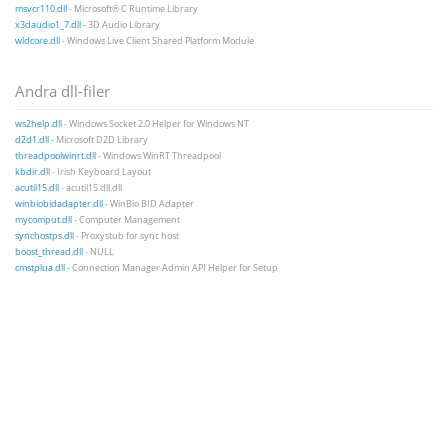
msvcr110.dll
- Microsoft® C Runtime Library
x3daudio1_7.dll
- 3D Audio Library
wldcore.dll
- Windows Live Client Shared Platform Module
Andra dll-filer
ws2help.dll
- Windows Socket 2.0 Helper for Windows NT
d2d1.dll
- Microsoft D2D Library
threadpoolwinrt.dll
- Windows WinRT Threadpool
kbdir.dll
- Irish Keyboard Layout
acutil15.dll
- acutil15.dll.dll
winbiobidadapter.dll
- WinBio BID Adapter
mycomput.dll
- Computer Management
synchostps.dll
- Proxystub for sync host
boost_thread.dll
- NULL
cmstplua.dll
- Connection Manager Admin API Helper for Setup