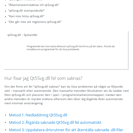
“Åtkomstöverträdelse till qt5svg.dll”
“qt5svg.dll startpunktsfel”
“Kan inte hitta qt5svg.dll”
“Det går inte att registrera qt5svg.dll”
qt5svg.dll - Systemfel
Programmet kan inte starta eftersom qt5svg.dll inte finns på din dator. Försök att
installera om programmet för att lösa problemet.
Hur fixar jag Qt5Svg.dll fel som saknas?
Om det finns ett fel "qt5svg.dll saknas" kan du lösa problemet på något av följande
sätt - manuellt eller automatiskt. Den manuella metoden förutsätter att du laddar ned
filen qt5svg.dll och placerar den i spel- / programinstallationsmappen, medan den
andra metoden är mycket enklare eftersom den låter dig åtgärda felet automatiskt
med minimal ansträngning.
Metod 1: Nedladdning Qt5Svg.dll
Metod 2: Åtgärda saknade Qt5Svg.dll fel automatiskt
Metod 3: Uppdatera drivrutiner för att återställa saknade .dll-filer