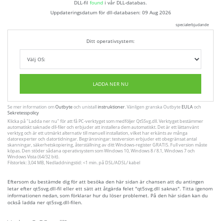
DLL-fil
found
i vår DLL-databas.
Uppdateringsdatum för dll-databasen:
09 Aug 2026
specialerbjudande
Ditt operativsystem:
LADDA NER NU
Se mer information om
Outbyte
och unistall
instruktioner
. Vänligen granska Outbyte
EULA
och
Sekretesspolicy
Klicka på
"Ladda ner nu"
för att få PC-verktyget som medföljer Qt5Svg.dll. Verktyget bestämmer
automatiskt saknade dll-filer och erbjuder att installera dem automatiskt. Det är ett lättanvänt
verktyg och är ett utmärkt alternativ till manuell installation, vilket har erkänts av många
datorexperter och datortidningar. Begränsningar: testversion erbjuder ett obegränsat antal
skanningar, säkerhetskopiering, återställning av ditt Windows-register GRATIS. Full version måste
köpas. Den stöder sådana operativsystem som Windows 10, Windows 8 / 8.1, Windows 7 och
Windows Vista (64/32 bit).
Filstorlek: 3,04 MB, Nedladdningstid: <1 min. på DSL/ADSL/ kabel
Eftersom du bestämde dig för att besöka den här sidan är chansen att du antingen
letar efter qt5svg.dll-fil eller ett sätt att åtgärda felet "qt5svg.dll saknas". Titta igenom
informationen nedan, som förklarar hur du löser problemet. På den här sidan kan du
också ladda ner qt5svg.dll-filen.