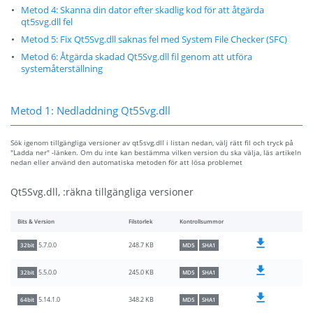
Metod 4: Skanna din dator efter skadlig kod för att åtgärda
qt5svg.dll fel
Metod 5: Fix Qt5Svg.dll saknas fel med System File Checker (SFC)
Metod 6: Åtgärda skadad Qt5Svg.dll fil genom att utföra
systemåterställning
Metod 1: Nedladdning Qt5Svg.dll
Sök igenom tillgängliga versioner av qt5svg.dll i listan nedan, välj rätt fil och tryck på
"Ladda ner" -länken. Om du inte kan bestämma vilken version du ska välja, läs artikeln
nedan eller använd den automatiska metoden för att lösa problemet
Qt5Svg.dll, :räkna tillgängliga versioner
Bits & Version
Filstorlek
Kontrollsummor
248.7 KB
5.7.0.0
32bit
MD5
SHA1
245.0 KB
5.5.0.0
32bit
MD5
SHA1
348.2 KB
5.14.1.0
64bit
MD5
SHA1