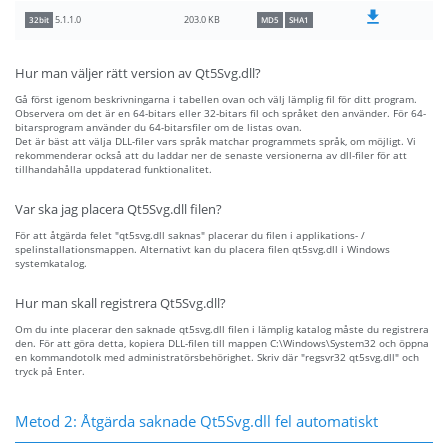
203.0 KB
5.1.1.0
32bit
MD5
SHA1
Hur man väljer rätt version av Qt5Svg.dll?
Gå först igenom beskrivningarna i tabellen ovan och välj lämplig fil för ditt program.
Observera om det är en 64-bitars eller 32-bitars fil och språket den använder. För 64-
bitarsprogram använder du 64-bitarsfiler om de listas ovan.
Det är bäst att välja DLL-filer vars språk matchar programmets språk, om möjligt. Vi
rekommenderar också att du laddar ner de senaste versionerna av dll-filer för att
tillhandahålla uppdaterad funktionalitet.
Var ska jag placera Qt5Svg.dll filen?
För att åtgärda felet "qt5svg.dll saknas" placerar du filen i applikations- /
spelinstallationsmappen. Alternativt kan du placera filen qt5svg.dll i Windows
systemkatalog.
Hur man skall registrera Qt5Svg.dll?
Om du inte placerar den saknade qt5svg.dll filen i lämplig katalog måste du registrera
den. För att göra detta, kopiera DLL-filen till mappen C:\Windows\System32 och öppna
en kommandotolk med administratörsbehörighet. Skriv där "regsvr32 qt5svg.dll" och
tryck på Enter.
Metod 2: Åtgärda saknade Qt5Svg.dll fel automatiskt