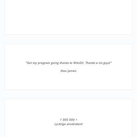
”Got my program going thanks to WikiDll. Thanks a lot guys!”
Alex James
1 000 000 +
Lyckliga användare!