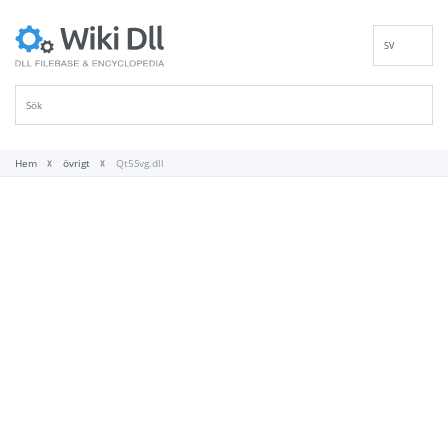
SV
EN
DE
ES
FR
Hem
övrigt
Qt5Svg.dll
IT
PT
RU
ID
NL
NN
VI
FI