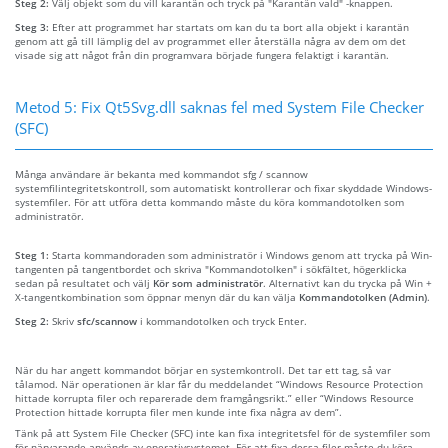
Steg 2:
Välj objekt som du vill karantän och tryck på "Karantän vald" -knappen.
Steg 3:
Efter att programmet har startats om kan du ta bort alla objekt i karantän
genom att gå till lämplig del av programmet eller återställa några av dem om det
visade sig att något från din programvara började fungera felaktigt i karantän.
Metod 5: Fix Qt5Svg.dll saknas fel med System File Checker
(SFC)
Många användare är bekanta med kommandot sfg / scannow
systemfilintegritetskontroll, som automatiskt kontrollerar och fixar skyddade Windows-
systemfiler. För att utföra detta kommando måste du köra kommandotolken som
administratör.
Steg 1:
Starta kommandoraden som administratör i Windows genom att trycka på Win-
tangenten på tangentbordet och skriva "Kommandotolken" i sökfältet, högerklicka
sedan på resultatet och välj
Kör som administratör
. Alternativt kan du trycka på Win +
X-tangentkombination som öppnar menyn där du kan välja
Kommandotolken (Admin)
.
Steg 2:
Skriv
sfc/scannow
i kommandotolken och tryck Enter.
När du har angett kommandot börjar en systemkontroll. Det tar ett tag, så var
tålamod. När operationen är klar får du meddelandet “Windows Resource Protection
hittade korrupta filer och reparerade dem framgångsrikt.” eller “Windows Resource
Protection hittade korrupta filer men kunde inte fixa några av dem”.
Tänk på att System File Checker (SFC) inte kan fixa integritetsfel för de systemfiler som
för närvarande används av operativsystemet. För att fixa dessa filer måste du köra