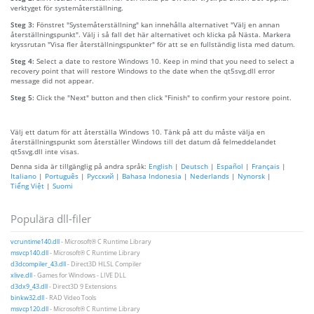
verktyget för systemåterställning.
Steg 3:
Fönstret "Systemåterställning" kan innehålla alternativet "Välj en annan
återställningspunkt". Välj i så fall det här alternativet och klicka på Nästa. Markera
kryssrutan "Visa fler återställningspunkter" för att se en fullständig lista med datum.
Steg 4:
Select a date to restore Windows 10. Keep in mind that you need to select a
recovery point that will restore Windows to the date when the qt5svg.dll error
message did not appear.
Steg 5:
Click the "Next" button and then click "Finish" to confirm your restore point.
Välj ett datum för att återställa Windows 10. Tänk på att du måste välja en
återställningspunkt som återställer Windows till det datum då felmeddelandet
qt5svg.dll inte visas.
Denna sida är tillgänglig på andra språk:
English
|
Deutsch
|
Español
|
Français
|
Italiano
|
Português
|
Русский
|
Bahasa Indonesia
|
Nederlands
|
Nynorsk
|
Tiếng Việt
|
Suomi
Populära dll-filer
vcruntime140.dll
- Microsoft® C Runtime Library
msvcp140.dll
- Microsoft® C Runtime Library
d3dcompiler_43.dll
- Direct3D HLSL Compiler
xlive.dll
- Games for Windows - LIVE DLL
d3dx9_43.dll
- Direct3D 9 Extensions
binkw32.dll
- RAD Video Tools
msvcp120.dll
- Microsoft® C Runtime Library