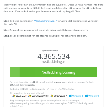
Med WikiDll Fixer kan du automatiskt fixa qt5svg.dll fel. Detta verktyg hämtar inte bara
rätt version av vcruntime140.dll helt gratis och föreslår rätt katalog för att installera
den, utan löser också andra problem relaterade till qt5svg.dll filen.
Steg 1:
Klicka på knappen
“Nedladdning App. ”
för att få det automatiska verktyget
från WikiDll.
Steg 2:
Installera programmet enligt de enkla installationsinstruktionerna.
Steg 3:
Kör programmet för att åtgärda qt5svg.dll fel och andra problem.
specialerbjudande
4.365.534
nedladdningar
Nedladdning
Lösning
Se mer information om
Outbyte
och unistall
instruktioner
. Vänligen granska Outbyte
EULA
och
Sekretesspolicy
Filstorlek: 3.04 MB, Nedladdningstid: < 1 min. on DSL/ADSL/Cable
Detta verktyg är kompatibelt med:
Begränsningar: testversion erbjuder ett obegränsat antal skanningar,
säkerhetskopiering, återställning av ditt Windows-register GRATIS. Fullständig version
måste köpas.