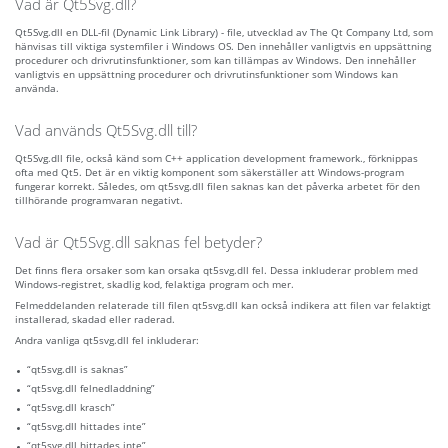
Vad är Qt5Svg.dll?
Qt5Svg.dll en DLL-fil (Dynamic Link Library) - file, utvecklad av The Qt Company Ltd, som
hänvisas till viktiga systemfiler i Windows OS. Den innehåller vanligtvis en uppsättning
procedurer och drivrutinsfunktioner, som kan tillämpas av Windows. Den innehåller
vanligtvis en uppsättning procedurer och drivrutinsfunktioner som Windows kan
använda.
Vad används Qt5Svg.dll till?
Qt5Svg.dll file, också känd som C++ application development framework., förknippas
ofta med Qt5. Det är en viktig komponent som säkerställer att Windows-program
fungerar korrekt. Således, om qt5svg.dll filen saknas kan det påverka arbetet för den
tillhörande programvaran negativt.
Vad är Qt5Svg.dll saknas fel betyder?
Det finns flera orsaker som kan orsaka qt5svg.dll fel. Dessa inkluderar problem med
Windows-registret, skadlig kod, felaktiga program och mer.
Felmeddelanden relaterade till filen qt5svg.dll kan också indikera att filen var felaktigt
installerad, skadad eller raderad.
Andra vanliga qt5svg.dll fel inkluderar:
“qt5svg.dll is saknas”
“qt5svg.dll felnedladdning”
“qt5svg.dll krasch”
“qt5svg.dll hittades inte”
“qt5svg.dll hittades inte”