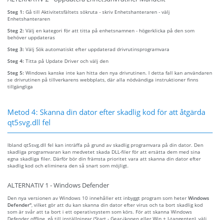
Steg 1:
Gå till Aktivitetsfältets sökruta - skriv Enhetshanteraren - välj
Enhetshanteraren
Steg 2:
Välj en kategori för att titta på enhetsnamnen - högerklicka på den som
behöver uppdateras
Steg 3:
Välj Sök automatiskt efter uppdaterad drivrutinsprogramvara
Steg 4:
Titta på Update Driver och välj den
Steg 5:
Windows kanske inte kan hitta den nya drivrutinen. I detta fall kan användaren
se drivrutinen på tillverkarens webbplats, där alla nödvändiga instruktioner finns
tillgängliga
Metod 4: Skanna din dator efter skadlig kod för att åtgärda
qt5svg.dll fel
Ibland qt5svg.dll fel kan inträffa på grund av skadlig programvara på din dator. Den
skadliga programvaran kan medvetet skada DLL-filer för att ersätta dem med sina
egna skadliga filer. Därför bör din främsta prioritet vara att skanna din dator efter
skadlig kod och eliminera den så snart som möjligt.
ALTERNATIV 1 - Windows Defender
Den nya versionen av Windows 10 innehåller ett inbyggt program som heter
Windows
Defender"
, vilket gör att du kan skanna din dator efter virus och ta bort skadlig kod
som är svår att ta bort i ett operativsystem som körs. För att skanna Windows
Defender offline, gå till inställningar (Start - Gear-ikonen eller Win + I-tangenten), välj