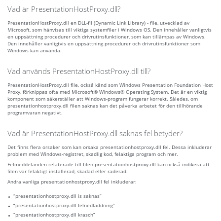
Vad är PresentationHostProxy.dll?
PresentationHostProxy.dll en DLL-fil (Dynamic Link Library) - file, utvecklad av
Microsoft, som hänvisas till viktiga systemfiler i Windows OS. Den innehåller vanligtvis
en uppsättning procedurer och drivrutinsfunktioner, som kan tillämpas av Windows.
Den innehåller vanligtvis en uppsättning procedurer och drivrutinsfunktioner som
Windows kan använda.
Vad används PresentationHostProxy.dll till?
PresentationHostProxy.dll file, också känd som Windows Presentation Foundation Host
Proxy, förknippas ofta med Microsoft® Windows® Operating System. Det är en viktig
komponent som säkerställer att Windows-program fungerar korrekt. Således, om
presentationhostproxy.dll filen saknas kan det påverka arbetet för den tillhörande
programvaran negativt.
Vad är PresentationHostProxy.dll saknas fel betyder?
Det finns flera orsaker som kan orsaka presentationhostproxy.dll fel. Dessa inkluderar
problem med Windows-registret, skadlig kod, felaktiga program och mer.
Felmeddelanden relaterade till filen presentationhostproxy.dll kan också indikera att
filen var felaktigt installerad, skadad eller raderad.
Andra vanliga presentationhostproxy.dll fel inkluderar:
“presentationhostproxy.dll is saknas”
“presentationhostproxy.dll felnedladdning”
“presentationhostproxy.dll krasch”