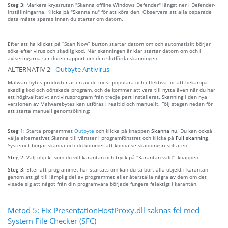
Steg 3:
Markera kryssrutan "Skanna offline Windows Defender" längst ner i Defender-
inställningarna. Klicka på "Skanna nu" för att köra den. Observera att alla osparade
data måste sparas innan du startar om datorn.
Efter att ha klickat på “Scan Now” burton startar datorn om och automatiskt börjar
söka efter virus och skadlig kod. När skanningen är klar startar datorn om och i
aviseringarna ser du en rapport om den slutförda skanningen.
ALTERNATIV 2 -
Outbyte Antivirus
Malwarebytes-produkter är en av de mest populära och effektiva för att bekämpa
skadlig kod och oönskade program, och de kommer att vara till nytta även när du har
ett högkvalitativt antivirusprogram från tredje part installerat. Skanning i den nya
versionen av Malwarebytes kan utföras i realtid och manuellt. Följ stegen nedan för
att starta manuell genomsökning:
Steg 1:
Starta programmet
Outbyte
och klicka på knappen
Skanna nu
. Du kan också
välja alternativet Skanna till vänster i programfönstret och klicka på
Full skanning
.
Systemet börjar skanna och du kommer att kunna se skanningsresultaten.
Steg 2:
Välj objekt som du vill karantän och tryck på "Karantän vald" -knappen.
Steg 3:
Efter att programmet har startats om kan du ta bort alla objekt i karantän
genom att gå till lämplig del av programmet eller återställa några av dem om det
visade sig att något från din programvara började fungera felaktigt i karantän.
Metod 5: Fix PresentationHostProxy.dll saknas fel med
System File Checker (SFC)