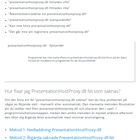
“presentationhostproxy.dll hittades inte”
“presentationhostproxy.dll hittades inte”
“Åtkomstöverträdelse till presentationhostproxy.dll”
“presentationhostproxy.dll startpunktsfel”
“Kan inte hitta presentationhostproxy.dll”
“Det går inte att registrera presentationhostproxy.dll”
presentationhostproxy.dll - Systemfel
Programmet kan inte starta eftersom presentationhostproxy.dll inte finns på din dator.
Försök att installera om programmet för att lösa problemet.
Hur fixar jag PresentationHostProxy.dll fel som saknas?
Om det finns ett fel "presentationhostproxy.dll saknas" kan du lösa problemet på
något av följande sätt - manuellt eller automatiskt. Den manuella metoden förutsätter
att du laddar ned filen presentationhostproxy.dll och placerar den i spel- /
programinstallationsmappen, medan den andra metoden är mycket enklare eftersom
den låter dig åtgärda felet automatiskt med minimal ansträngning.
Metod 1: Nedladdning PresentationHostProxy.dll
Metod 2: Åtgärda saknade PresentationHostProxy.dll fel