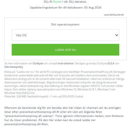
DLL-fil
found
i vår DLL-databas.
Uppdateringsdatum för dll-databasen:
05 Aug 2026
specialerbjudande
Ditt operativsystem:
LADDA NER NU
Se mer information om
Outbyte
och unistall
instruktioner
. Vänligen granska Outbyte
EULA
och
Sekretesspolicy
Klicka på
"Ladda ner nu"
för att få PC-verktyget som medföljer PresentationHostProxy.dll. Verktyget
bestämmer automatiskt saknade dll-filer och erbjuder att installera dem automatiskt. Det är ett
lättanvänt verktyg och är ett utmärkt alternativ till manuell installation, vilket har erkänts av många
datorexperter och datortidningar. Begränsningar: testversion erbjuder ett obegränsat antal
skanningar, säkerhetskopiering, återställning av ditt Windows-register GRATIS. Full version måste
köpas. Den stöder sådana operativsystem som Windows 10, Windows 8 / 8.1, Windows 7 och
Windows Vista (64/32 bit).
Filstorlek: 3,04 MB, Nedladdningstid: <1 min. på DSL/ADSL/ kabel
Eftersom du bestämde dig för att besöka den här sidan är chansen att du antingen
letar efter presentationhostproxy.dll-fil eller ett sätt att åtgärda felet
"presentationhostproxy.dll saknas". Titta igenom informationen nedan, som förklarar
hur du löser problemet. På den här sidan kan du också ladda ner
presentationhostproxy.dll-filen.