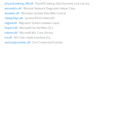
physx3cooking_x86.dll
- PhysX3Cooking 32bit Dynamic Link Library
winsockhc.dll
- Winsock Network Diagnostic Helper Class
wuwebv.dll
- Windows Update Vista Web Control
rfidapi32pc.dll
- Symbol RFID3 64bit API
migisol.dll
- Migration System Isolation Layer
fxsperf.dll
- Microsoft Fax PerfMon DLL
milcore.dll
- Microsoft MIL Core Library
nsi.dll
- NSI User-mode interface DLL
certcredprovider.dll
- Cert Credential Provider