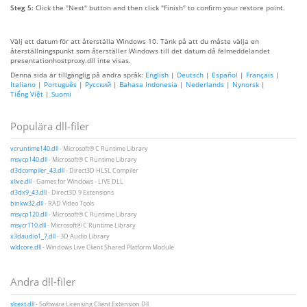
Steg 5:
Click the "Next" button and then click "Finish" to confirm your restore point.
Välj ett datum för att återställa Windows 10. Tänk på att du måste välja en
återställningspunkt som återställer Windows till det datum då felmeddelandet
presentationhostproxy.dll inte visas.
Denna sida är tillgänglig på andra språk:
English
|
Deutsch
|
Español
|
Français
|
Italiano
|
Português
|
Русский
|
Bahasa Indonesia
|
Nederlands
|
Nynorsk
|
Tiếng Việt
|
Suomi
Populära dll-filer
vcruntime140.dll
- Microsoft® C Runtime Library
msvcp140.dll
- Microsoft® C Runtime Library
d3dcompiler_43.dll
- Direct3D HLSL Compiler
xlive.dll
- Games for Windows - LIVE DLL
d3dx9_43.dll
- Direct3D 9 Extensions
binkw32.dll
- RAD Video Tools
msvcp120.dll
- Microsoft® C Runtime Library
msvcr110.dll
- Microsoft® C Runtime Library
x3daudio1_7.dll
- 3D Audio Library
wldcore.dll
- Windows Live Client Shared Platform Module
Andra dll-filer
slcext.dll
- Software Licensing Client Extension Dll