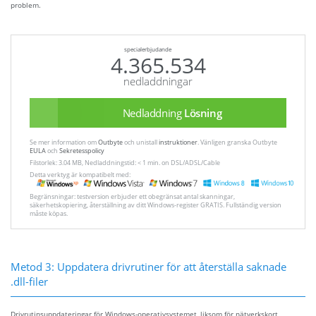
problem.
specialerbjudande
4.365.534
nedladdningar
Nedladdning
Lösning
Se mer information om
Outbyte
och unistall
instruktioner
. Vänligen granska Outbyte
EULA
och
Sekretesspolicy
Filstorlek: 3.04 MB, Nedladdningstid: < 1 min. on DSL/ADSL/Cable
Detta verktyg är kompatibelt med:
Begränsningar: testversion erbjuder ett obegränsat antal skanningar,
säkerhetskopiering, återställning av ditt Windows-register GRATIS. Fullständig version
måste köpas.
Metod 3: Uppdatera drivrutiner för att återställa saknade
.dll-filer
Drivrutinsuppdateringar för Windows-operativsystemet, liksom för nätverkskort,