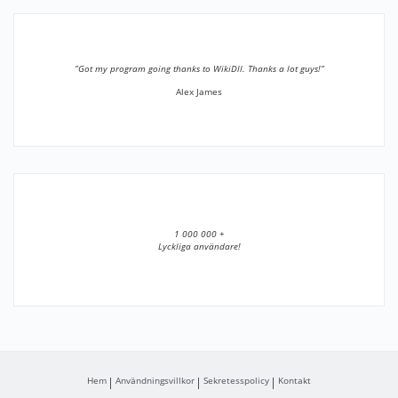
”Got my program going thanks to WikiDll. Thanks a lot guys!”
Alex James
1 000 000 +
Lyckliga användare!
Hem
Användningsvillkor
Sekretesspolicy
Kontakt