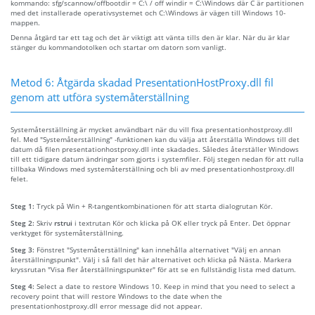
kommando: sfg/scannow/offbootdir = C:\ / off windir = C:\Windows där C är partitionen
med det installerade operativsystemet och C:\Windows är vägen till Windows 10-
mappen.
Denna åtgärd tar ett tag och det är viktigt att vänta tills den är klar. När du är klar
stänger du kommandotolken och startar om datorn som vanligt.
Metod 6: Åtgärda skadad PresentationHostProxy.dll fil
genom att utföra systemåterställning
Systemåterställning är mycket användbart när du vill fixa presentationhostproxy.dll
fel. Med "Systemåterställning" -funktionen kan du välja att återställa Windows till det
datum då filen presentationhostproxy.dll inte skadades. Således återställer Windows
till ett tidigare datum ändringar som gjorts i systemfiler. Följ stegen nedan för att rulla
tillbaka Windows med systemåterställning och bli av med presentationhostproxy.dll
felet.
Steg 1:
Tryck på Win + R-tangentkombinationen för att starta dialogrutan Kör.
Steg 2:
Skriv
rstrui
i textrutan Kör och klicka på OK eller tryck på Enter. Det öppnar
verktyget för systemåterställning.
Steg 3:
Fönstret "Systemåterställning" kan innehålla alternativet "Välj en annan
återställningspunkt". Välj i så fall det här alternativet och klicka på Nästa. Markera
kryssrutan "Visa fler återställningspunkter" för att se en fullständig lista med datum.
Steg 4:
Select a date to restore Windows 10. Keep in mind that you need to select a
recovery point that will restore Windows to the date when the
presentationhostproxy.dll error message did not appear.