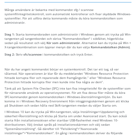
Många användare är bekanta med kommandot sfg / scannow
systemfilintegritetskontroll, som automatiskt kontrollerar och fixar skyddade Windows-
systemfiler. För att utföra detta kommando måste du köra kommandotolken som
administratör.
Steg 1:
Starta kommandoraden som administratör i Windows genom att trycka på Win-
tangenten på tangentbordet och skriva "Kommandotolken" i sökfältet, högerklicka
sedan på resultatet och välj
Kör som administratör
. Alternativt kan du trycka på Win +
X-tangentkombination som öppnar menyn där du kan välja
Kommandotolken (Admin)
.
Steg 2:
Skriv
sfc/scannow
i kommandotolken och tryck Enter.
När du har angett kommandot börjar en systemkontroll. Det tar ett tag, så var
tålamod. När operationen är klar får du meddelandet “Windows Resource Protection
hittade korrupta filer och reparerade dem framgångsrikt.” eller “Windows Resource
Protection hittade korrupta filer men kunde inte fixa några av dem”.
Tänk på att System File Checker (SFC) inte kan fixa integritetsfel för de systemfiler som
för närvarande används av operativsystemet. För att fixa dessa filer måste du köra
SFC-kommandot genom kommandotolken i Windows-återställningsmiljön. Du kan
komma in i Windows Recovery Environment från inloggningsskärmen genom att klicka
på Shutdown och sedan hålla ned Skift-tangenten medan du väljer Starta om.
I Windows 10 kan du trycka på Win-tangenten, välja Inställningar>Uppdatering och
säkerhet>Återställning och klicka på Starta om under Avancerad start. Du kan också
starta från installationsskivan eller startbar USB-flashenhet med Windows 10-
distributionen. Välj önskat språk på installationsskärmen och välj sedan
"Systemåterställning". Gå därefter till "Felsökning">"Avancerade
inställningar">"Kommandotolken". En gång i kommandotolken skriver du följande