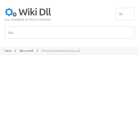
SV
EN
DE
ES
FR
Hem
Microsoft
PresentationHostProxy.dll
IT
PT
RU
ID
NL
NN
VI
FI