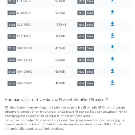
97.6 KB
4.0.41209.0
32bit
MD5
SHA1
96.9 KB
4.0.40305.0
32bit
MD5
SHA1
107.3 KB
4.0.31106.0
64bit
MD5
SHA1
96.9 KB
4.0.31106.0
32bit
MD5
SHA1
49.5 KB
10.0.14393.0
32bit
MD5
SHA1
64.0 KB
10.0.14393.0
64bit
MD5
SHA1
66.0 KB
10.0.10586.0
64bit
MD5
SHA1
49.0 KB
10.0.10586.0
32bit
MD5
SHA1
Hur man väljer rätt version av PresentationHostProxy.dll?
Gå först igenom beskrivningarna i tabellen ovan och välj lämplig fil för ditt program.
Observera om det är en 64-bitars eller 32-bitars fil och språket den använder. För 64-
bitarsprogram använder du 64-bitarsfiler om de listas ovan.
Det är bäst att välja DLL-filer vars språk matchar programmets språk, om möjligt. Vi
rekommenderar också att du laddar ner de senaste versionerna av dll-filer för att
tillhandahålla uppdaterad funktionalitet.