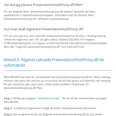
Var ska jag placera PresentationHostProxy.dll filen?
För att åtgärda felet "presentationhostproxy.dll saknas" placerar du filen i
applikations- / spelinstallationsmappen. Alternativt kan du placera filen
presentationhostproxy.dll i Windows systemkatalog.
Hur man skall registrera PresentationHostProxy.dll?
Om du inte placerar den saknade presentationhostproxy.dll filen i lämplig katalog
måste du registrera den. För att göra detta, kopiera DLL-filen till mappen
C:\Windows\System32 och öppna en kommandotolk med administratörsbehörighet.
Skriv där "regsvr32 presentationhostproxy.dll" och tryck på Enter.
Metod 2: Åtgärda saknade PresentationHostProxy.dll fel
automatiskt
Med WikiDll Fixer kan du automatiskt fixa presentationhostproxy.dll fel. Detta verktyg
hämtar inte bara rätt version av vcruntime140.dll helt gratis och föreslår rätt katalog
för att installera den, utan löser också andra problem relaterade till
presentationhostproxy.dll filen.
Steg 1:
Klicka på knappen
“Nedladdning App. ”
för att få det automatiska verktyget
från WikiDll.
Steg 2:
Installera programmet enligt de enkla installationsinstruktionerna.
Steg 3:
Kör programmet för att åtgärda presentationhostproxy.dll fel och andra