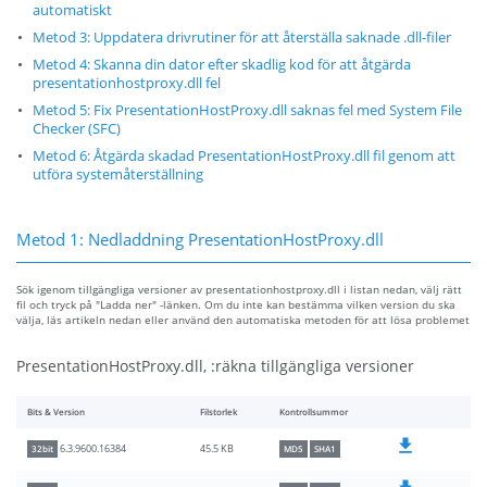
automatiskt
Metod 3: Uppdatera drivrutiner för att återställa saknade .dll-filer
Metod 4: Skanna din dator efter skadlig kod för att åtgärda
presentationhostproxy.dll fel
Metod 5: Fix PresentationHostProxy.dll saknas fel med System File
Checker (SFC)
Metod 6: Åtgärda skadad PresentationHostProxy.dll fil genom att
utföra systemåterställning
Metod 1: Nedladdning PresentationHostProxy.dll
Sök igenom tillgängliga versioner av presentationhostproxy.dll i listan nedan, välj rätt
fil och tryck på "Ladda ner" -länken. Om du inte kan bestämma vilken version du ska
välja, läs artikeln nedan eller använd den automatiska metoden för att lösa problemet
PresentationHostProxy.dll, :räkna tillgängliga versioner
Bits & Version
Filstorlek
Kontrollsummor
45.5 KB
6.3.9600.16384
32bit
MD5
SHA1