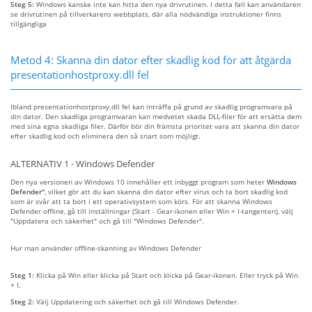
Steg 5:
Windows kanske inte kan hitta den nya drivrutinen. I detta fall kan användaren
se drivrutinen på tillverkarens webbplats, där alla nödvändiga instruktioner finns
tillgängliga
Metod 4: Skanna din dator efter skadlig kod för att åtgärda
presentationhostproxy.dll fel
Ibland presentationhostproxy.dll fel kan inträffa på grund av skadlig programvara på
din dator. Den skadliga programvaran kan medvetet skada DLL-filer för att ersätta dem
med sina egna skadliga filer. Därför bör din främsta prioritet vara att skanna din dator
efter skadlig kod och eliminera den så snart som möjligt.
ALTERNATIV 1 - Windows Defender
Den nya versionen av Windows 10 innehåller ett inbyggt program som heter
Windows
Defender"
, vilket gör att du kan skanna din dator efter virus och ta bort skadlig kod
som är svår att ta bort i ett operativsystem som körs. För att skanna Windows
Defender offline, gå till inställningar (Start - Gear-ikonen eller Win + I-tangenten), välj
"Uppdatera och säkerhet" och gå till "Windows Defender".
Hur man använder offline-skanning av Windows Defender
Steg 1:
Klicka på Win eller klicka på Start och klicka på Gear-ikonen. Eller tryck på Win
+ I.
Steg 2:
Välj Uppdatering och säkerhet och gå till Windows Defender.