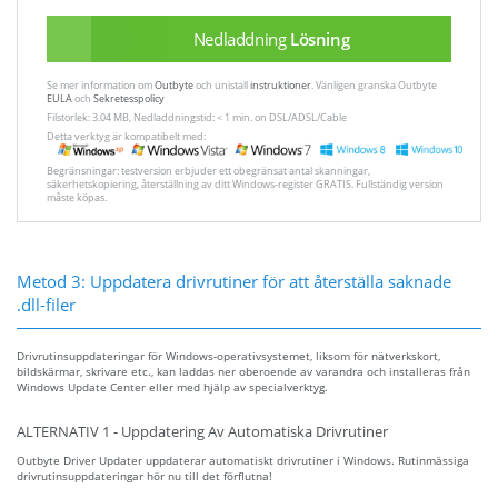
Nedladdning
Lösning
Se mer information om
Outbyte
och unistall
instruktioner
. Vänligen granska Outbyte
EULA
och
Sekretesspolicy
Filstorlek: 3.04 MB, Nedladdningstid: < 1 min. on DSL/ADSL/Cable
Detta verktyg är kompatibelt med:
Begränsningar: testversion erbjuder ett obegränsat antal skanningar,
säkerhetskopiering, återställning av ditt Windows-register GRATIS. Fullständig version
måste köpas.
Metod 3: Uppdatera drivrutiner för att återställa saknade
.dll-filer
Drivrutinsuppdateringar för Windows-operativsystemet, liksom för nätverkskort,
bildskärmar, skrivare etc., kan laddas ner oberoende av varandra och installeras från
Windows Update Center eller med hjälp av specialverktyg.
ALTERNATIV 1 - Uppdatering Av Automatiska Drivrutiner
Outbyte Driver Updater uppdaterar automatiskt drivrutiner i Windows. Rutinmässiga
drivrutinsuppdateringar hör nu till det förflutna!