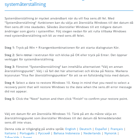
systemåterställning
Systemåterställning är mycket användbart när du vill fixa sens.dll fel. Med
"Systemåterställning" -funktionen kan du välja att återställa Windows till det datum då
filen sens.dll inte skadades. Således återställer Windows till ett tidigare datum
ändringar som gjorts i systemfiler. Följ stegen nedan för att rulla tillbaka Windows
med systemåterställning och bli av med sens.dll felet.
Steg 1:
Tryck på Win + R-tangentkombinationen för att starta dialogrutan Kör.
Steg 2:
Skriv
rstrui
i textrutan Kör och klicka på OK eller tryck på Enter. Det öppnar
verktyget för systemåterställning.
Steg 3:
Fönstret "Systemåterställning" kan innehålla alternativet "Välj en annan
återställningspunkt". Välj i så fall det här alternativet och klicka på Nästa. Markera
kryssrutan "Visa fler återställningspunkter" för att se en fullständig lista med datum.
Steg 4:
Select a date to restore Windows 10. Keep in mind that you need to select a
recovery point that will restore Windows to the date when the sens.dll error message
did not appear.
Steg 5:
Click the "Next" button and then click "Finish" to confirm your restore point.
Välj ett datum för att återställa Windows 10. Tänk på att du måste välja en
återställningspunkt som återställer Windows till det datum då felmeddelandet
sens.dll inte visas.
Denna sida är tillgänglig på andra språk:
English
|
Deutsch
|
Español
|
Français
|
Italiano
|
Português
|
Русский
|
Bahasa Indonesia
|
Nederlands
|
Nynorsk
|
Tiếng Việt
|
Suomi