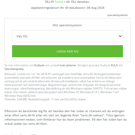
DLL-fil
found
i vår DLL-databas.
Uppdateringsdatum för dll-databasen:
08 Aug 2026
specialerbjudande
Ditt operativsystem:
LADDA NER NU
Se mer information om
Outbyte
och unistall
instruktioner
. Vänligen granska Outbyte
EULA
och
Sekretesspolicy
Klicka på
"Ladda ner nu"
för att få PC-verktyget som medföljer sens.dll. Verktyget bestämmer
automatiskt saknade dll-filer och erbjuder att installera dem automatiskt. Det är ett lättanvänt
verktyg och är ett utmärkt alternativ till manuell installation, vilket har erkänts av många
datorexperter och datortidningar. Begränsningar: testversion erbjuder ett obegränsat antal
skanningar, säkerhetskopiering, återställning av ditt Windows-register GRATIS. Full version måste
köpas. Den stöder sådana operativsystem som Windows 10, Windows 8 / 8.1, Windows 7 och
Windows Vista (64/32 bit).
Filstorlek: 3,04 MB, Nedladdningstid: <1 min. på DSL/ADSL/ kabel
Eftersom du bestämde dig för att besöka den här sidan är chansen att du antingen
letar efter sens.dll-fil eller ett sätt att åtgärda felet "sens.dll saknas". Titta igenom
informationen nedan, som förklarar hur du löser problemet. På den här sidan kan du
också ladda ner sens.dll-filen.