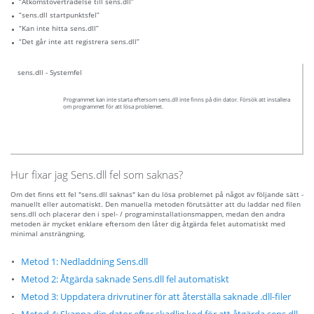
“Åtkomstöverträdelse till sens.dll”
“sens.dll startpunktsfel”
“Kan inte hitta sens.dll”
“Det går inte att registrera sens.dll”
sens.dll - Systemfel
Programmet kan inte starta eftersom sens.dll inte finns på din dator. Försök att installera
om programmet för att lösa problemet.
Hur fixar jag Sens.dll fel som saknas?
Om det finns ett fel "sens.dll saknas" kan du lösa problemet på något av följande sätt -
manuellt eller automatiskt. Den manuella metoden förutsätter att du laddar ned filen
sens.dll och placerar den i spel- / programinstallationsmappen, medan den andra
metoden är mycket enklare eftersom den låter dig åtgärda felet automatiskt med
minimal ansträngning.
Metod 1: Nedladdning Sens.dll
Metod 2: Åtgärda saknade Sens.dll fel automatiskt
Metod 3: Uppdatera drivrutiner för att återställa saknade .dll-filer