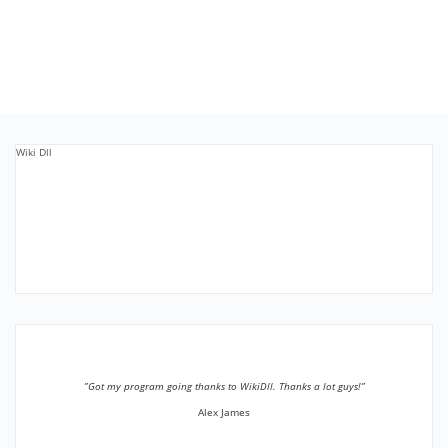
Wiki Dll
”Got my program going thanks to WikiDll. Thanks a lot guys!”
Alex James