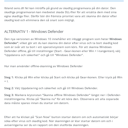
Ibland sens.dll fel kan inträffa på grund av skadlig programvara på din dator. Den
skadliga programvaran kan medvetet skada DLL-filer för att ersätta dem med sina
egna skadliga filer. Därför bör din främsta prioritet vara att skanna din dator efter
skadlig kod och eliminera den så snart som möjligt.
ALTERNATIV 1 - Windows Defender
Den nya versionen av Windows 10 innehåller ett inbyggt program som heter
Windows
Defender"
, vilket gör att du kan skanna din dator efter virus och ta bort skadlig kod
som är svår att ta bort i ett operativsystem som körs. För att skanna Windows
Defender offline, gå till inställningar (Start - Gear-ikonen eller Win + I-tangenten), välj
"Uppdatera och säkerhet" och gå till "Windows Defender".
Hur man använder offline-skanning av Windows Defender
Steg 1:
Klicka på Win eller klicka på Start och klicka på Gear-ikonen. Eller tryck på Win
+ I.
Steg 2:
Välj Uppdatering och säkerhet och gå till Windows Defender.
Steg 3:
Markera kryssrutan "Skanna offline Windows Defender" längst ner i Defender-
inställningarna. Klicka på "Skanna nu" för att köra den. Observera att alla osparade
data måste sparas innan du startar om datorn.
Efter att ha klickat på “Scan Now” burton startar datorn om och automatiskt börjar
söka efter virus och skadlig kod. När skanningen är klar startar datorn om och i
aviseringarna ser du en rapport om den slutförda skanningen.