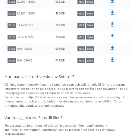
60.5 KB
6.0.6001.18000
64bit
MD5
SHA1
46.0 KB
6.0.6001.18000
32bit
MD5
SHA1
38.5 KB
5.1.2600.5512
32bit
MD5
SHA1
38.0 KB
5.1.2600.2180
32bit
MD5
SHA1
69.0 KB
10.0.14393.0
64bit
MD5
SHA1
71.5 KB
10.0.10586.0
64bit
MD5
SHA1
Hur man väljer rätt version av Sens.dll?
Gå först igenom beskrivningarna i tabellen ovan och välj lämplig fil för ditt program.
Observera om det är en 64-bitars eller 32-bitars fil och språket den använder. För 64-
bitarsprogram använder du 64-bitarsfiler om de listas ovan.
Det är bäst att välja DLL-filer vars språk matchar programmets språk, om möjligt. Vi
rekommenderar också att du laddar ner de senaste versionerna av dll-filer för att
tillhandahålla uppdaterad funktionalitet.
Var ska jag placera Sens.dll filen?
För att åtgärda felet "sens.dll saknas" placerar du filen i applikations- /
spelinstallationsmappen. Alternativt kan du placera filen sens.dll i Windows
systemkatalog.