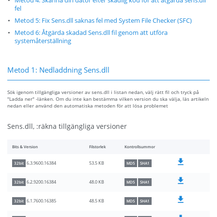
Metod 4: Skanna din dator efter skadlig kod för att åtgärda sens.dll
fel
Metod 5: Fix Sens.dll saknas fel med System File Checker (SFC)
Metod 6: Åtgärda skadad Sens.dll fil genom att utföra
systemåterställning
Metod 1: Nedladdning Sens.dll
Sök igenom tillgängliga versioner av sens.dll i listan nedan, välj rätt fil och tryck på
"Ladda ner" -länken. Om du inte kan bestämma vilken version du ska välja, läs artikeln
nedan eller använd den automatiska metoden för att lösa problemet
Sens.dll, :räkna tillgängliga versioner
Bits & Version
Filstorlek
Kontrollsummor
53.5 KB
6.3.9600.16384
32bit
MD5
SHA1
48.0 KB
6.2.9200.16384
32bit
MD5
SHA1
48.5 KB
6.1.7600.16385
32bit
MD5
SHA1