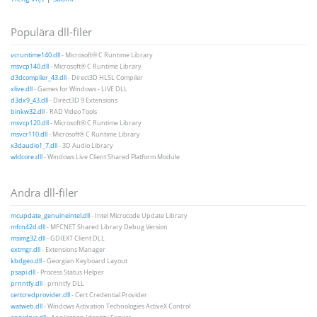
Populära dll-filer
vcruntime140.dll
- Microsoft® C Runtime Library
msvcp140.dll
- Microsoft® C Runtime Library
d3dcompiler_43.dll
- Direct3D HLSL Compiler
xlive.dll
- Games for Windows - LIVE DLL
d3dx9_43.dll
- Direct3D 9 Extensions
binkw32.dll
- RAD Video Tools
msvcp120.dll
- Microsoft® C Runtime Library
msvcr110.dll
- Microsoft® C Runtime Library
x3daudio1_7.dll
- 3D Audio Library
wldcore.dll
- Windows Live Client Shared Platform Module
Andra dll-filer
mcupdate_genuineintel.dll
- Intel Microcode Update Library
mfcn42d.dll
- MFCNET Shared Library Debug Version
msimg32.dll
- GDIEXT Client DLL
extmgr.dll
- Extensions Manager
kbdgeo.dll
- Georgian Keyboard Layout
psapi.dll
- Process Status Helper
prnntfy.dll
- prnntfy DLL
certcredprovider.dll
- Cert Credential Provider
watweb.dll
- Windows Activation Technologies ActiveX Control