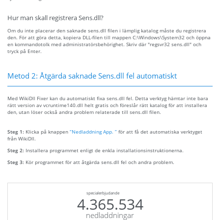
Hur man skall registrera Sens.dll?
Om du inte placerar den saknade sens.dll filen i lämplig katalog måste du registrera
den. För att göra detta, kopiera DLL-filen till mappen C:\Windows\System32 och öppna
en kommandotolk med administratörsbehörighet. Skriv där "regsvr32 sens.dll" och
tryck på Enter.
Metod 2: Åtgärda saknade Sens.dll fel automatiskt
Med WikiDll Fixer kan du automatiskt fixa sens.dll fel. Detta verktyg hämtar inte bara
rätt version av vcruntime140.dll helt gratis och föreslår rätt katalog för att installera
den, utan löser också andra problem relaterade till sens.dll filen.
Steg 1:
Klicka på knappen
“Nedladdning App. ”
för att få det automatiska verktyget
från WikiDll.
Steg 2:
Installera programmet enligt de enkla installationsinstruktionerna.
Steg 3:
Kör programmet för att åtgärda sens.dll fel och andra problem.
specialerbjudande
4.365.534
nedladdningar