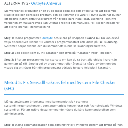
ALTERNATIV 2 -
Outbyte Antivirus
Malwarebytes-produkter är en av de mest populära och effektiva för att bekämpa
skadlig kod och oönskade program, och de kommer att vara till nytta även när du har
ett högkvalitativt antivirusprogram från tredje part installerat. Skanning i den nya
versionen av Malwarebytes kan utföras i realtid och manuellt. Följ stegen nedan för
att starta manuell genomsökning:
Steg 1:
Starta programmet
Outbyte
och klicka på knappen
Skanna nu
. Du kan också
välja alternativet Skanna till vänster i programfönstret och klicka på
Full skanning
.
Systemet börjar skanna och du kommer att kunna se skanningsresultaten.
Steg 2:
Välj objekt som du vill karantän och tryck på "Karantän vald" -knappen.
Steg 3:
Efter att programmet har startats om kan du ta bort alla objekt i karantän
genom att gå till lämplig del av programmet eller återställa några av dem om det
visade sig att något från din programvara började fungera felaktigt i karantän.
Metod 5: Fix Sens.dll saknas fel med System File Checker
(SFC)
Många användare är bekanta med kommandot sfg / scannow
systemfilintegritetskontroll, som automatiskt kontrollerar och fixar skyddade Windows-
systemfiler. För att utföra detta kommando måste du köra kommandotolken som
administratör.
Steg 1:
Starta kommandoraden som administratör i Windows genom att trycka på Win-