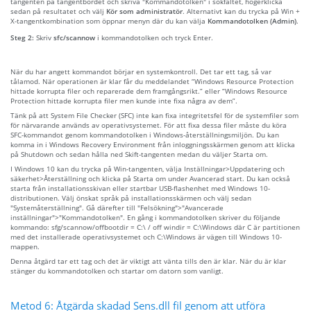
tangenten på tangentbordet och skriva "Kommandotolken" i sökfältet, högerklicka
sedan på resultatet och välj
Kör som administratör
. Alternativt kan du trycka på Win +
X-tangentkombination som öppnar menyn där du kan välja
Kommandotolken (Admin)
.
Steg 2:
Skriv
sfc/scannow
i kommandotolken och tryck Enter.
När du har angett kommandot börjar en systemkontroll. Det tar ett tag, så var
tålamod. När operationen är klar får du meddelandet “Windows Resource Protection
hittade korrupta filer och reparerade dem framgångsrikt.” eller “Windows Resource
Protection hittade korrupta filer men kunde inte fixa några av dem”.
Tänk på att System File Checker (SFC) inte kan fixa integritetsfel för de systemfiler som
för närvarande används av operativsystemet. För att fixa dessa filer måste du köra
SFC-kommandot genom kommandotolken i Windows-återställningsmiljön. Du kan
komma in i Windows Recovery Environment från inloggningsskärmen genom att klicka
på Shutdown och sedan hålla ned Skift-tangenten medan du väljer Starta om.
I Windows 10 kan du trycka på Win-tangenten, välja Inställningar>Uppdatering och
säkerhet>Återställning och klicka på Starta om under Avancerad start. Du kan också
starta från installationsskivan eller startbar USB-flashenhet med Windows 10-
distributionen. Välj önskat språk på installationsskärmen och välj sedan
"Systemåterställning". Gå därefter till "Felsökning">"Avancerade
inställningar">"Kommandotolken". En gång i kommandotolken skriver du följande
kommando: sfg/scannow/offbootdir = C:\ / off windir = C:\Windows där C är partitionen
med det installerade operativsystemet och C:\Windows är vägen till Windows 10-
mappen.
Denna åtgärd tar ett tag och det är viktigt att vänta tills den är klar. När du är klar
stänger du kommandotolken och startar om datorn som vanligt.
Metod 6: Åtgärda skadad Sens.dll fil genom att utföra