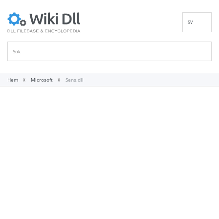
SV
EN
DE
ES
FR
Hem
Microsoft
Sens.dll
IT
PT
RU
ID
NL
NN
VI
FI