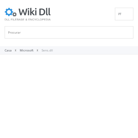
PT
EN
DE
ES
FR
Casa
Microsoft
Sens.dll
IT
RU
ID
NL
NN
SV
VI
FI