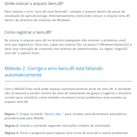
Onde colocar o arquivo Sens.dll?
Para reparar o erro “sens.dll está faltando”, coloque o arquivo dentro da pasta de
instalação do aplicativo/jogo. Alternativamente, você pode colocar o arquivo sens.dll
dentro do diretório de sistemas do Windows.
Como registrar o Sens.dll?
Se colocar o arquivo sens.dll no diretório adequado não resolver o problema, você
terá que registrá-lo. Para isso, copie seu arquivo DLL na pasta C:\Windows\System32 e
abra uma instrução de comando com direitos de administrador. Lá, digite “regsvr32
sens.dll” e aperte Enter.
Método 2: Corrige o erro Sens.dll está faltando
automaticamente
Com o WikiDll Fixer você pode reparar automaticamente erros do sens.dll. A utilidade
não só baixará a versão correta do sens.dll totalmente de graça e sugerirá o diretório
correto para instalá-lo, como também resolverá outros problemas relacionados ao
arquivo sens.dll.
Degrau 1:
Clique no botão
“Baixar App. ”
para receber uma ferramenta automática,
providenciada pela WikiDll.
Degrau 2:
Instale a utilidade seguindo instruções simples de instalação.
Degrau 3:
Inicie o programa para reparar seus erros do sens.dll e outros problemas.