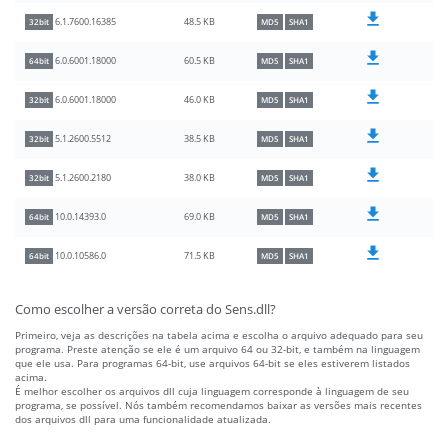
48.5 KB
6.1.7600.16385
32bit
MD5
SHA1
60.5 KB
6.0.6001.18000
64bit
MD5
SHA1
46.0 KB
6.0.6001.18000
32bit
MD5
SHA1
38.5 KB
5.1.2600.5512
32bit
MD5
SHA1
38.0 KB
5.1.2600.2180
32bit
MD5
SHA1
69.0 KB
10.0.14393.0
64bit
MD5
SHA1
71.5 KB
10.0.10586.0
64bit
MD5
SHA1
Como escolher a versão correta do Sens.dll?
Primeiro, veja as descrições na tabela acima e escolha o arquivo adequado para seu
programa. Preste atenção se ele é um arquivo 64 ou 32-bit, e também na linguagem
que ele usa. Para programas 64-bit, use arquivos 64-bit se eles estiverem listados
acima.
É melhor escolher os arquivos dll cuja linguagem corresponde à linguagem de seu
programa, se possível. Nós também recomendamos baixar as versões mais recentes
dos arquivos dll para uma funcionalidade atualizada.