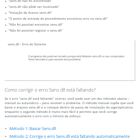
“sens.dll não foi encontrado”
“sens.dll não pôde ser localizado”
“Violação de Acesso sens.dll”
“O ponto de entrada do procedimento encontrou erro no sens.dll”
“Não foi possível encontrar sens.dll”
“Não foi possível registar o sens.dll”
sens.dll - Erro do Sistema
O programa não pode ser iniciado porque está faltando sens.dll no seu computador.
Tente reinstalá-lo para resolver esse problema.
Como corrigir o erro Sens.dll está faltando?
Se o erro “sens.dll está faltando” ocorrer, você pode usar um dos métodos abaixo –
manual ou automático – para resolver o problema. O método manual supõe que você
baixe o arquivo sens.dll e o coloque dentro da pasta de instalação do jogo/aplicativo,
enquanto o segundo método é muito mais fácil e permite que você corrige
automaticamente o erro com o mínimo de esforço.
Método 1: Baixar Sens.dll
Método 2: Corrige o erro Sens.dll está faltando automaticamente