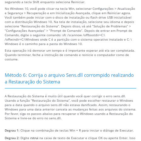
segurando a tecla Shift enquanto seleciona Reiniciar.
No Windows 10, você pode clicar na tecla Win, selecionar Configurações > Atualização
e Segurança > Recuperação e em Inicialização Avançada, clique em Reiniciar agora.
Você também pode iniciar com o disco de instalação ou flash drive USB inicializável
com a distribuição Windows 10. Na tela de instalação, selecione seu idioma e depois
selecione “Restauração do Sistema”. Depois disso, vá até “Solução de Problemas” >
“Configurações Avançadas” > “Prompt de Comando”. Depois de entrar em Prompt de
Comando, digite o seguinte comando: sfc /scannow /offbootdir=C:\
/offwindir=C:\Windows onde C é a partição com o sistema operativo instalado e C: \
Windows é o caminho para a pasta do Windows 10.
Esta operação irá demorar um tempo e é importante esperar até ela ser completada.
Quando terminar, feche a instrução de comando e reinicie o computador como de
costume.
Método 6: Corrija o arquivo Sens.dll corrompido realizando
a Restauração do Sistema
A Restauração do Sistema é muito útil quando você quer corrigir o erro sens.dll.
Usando a função “Restauração do Sistema”, você pode escolher restaurar o Windows
para a data quando o arquivo sens.dll não estava danificado. Assim, restaurando o
Windows para uma data anterior cancela as mudanças feitas aos arquivos do sistema.
Por favor, siga os passos abaixo para recuperar o Windows usando a Restauração do
Sistema e livre-se do erro no sens.dll.
Degrau 1:
Clique na combinação de teclas Win + R para iniciar o diálogo de Executar.
Degrau 2:
Digite
rstrui
na caixa de texto de Executar e clique OK ou aperte Enter. Isso