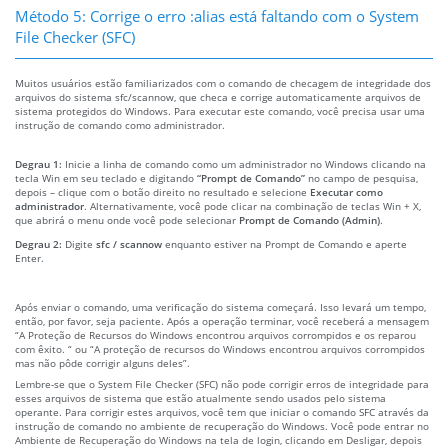
Método 5: Corrige o erro :alias está faltando com o System
File Checker (SFC)
Muitos usuários estão familiarizados com o comando de checagem de integridade dos
arquivos do sistema sfc/scannow, que checa e corrige automaticamente arquivos de
sistema protegidos do Windows. Para executar este comando, você precisa usar uma
instrução de comando como administrador.
Degrau 1:
Inicie a linha de comando como um administrador no Windows clicando na
tecla Win em seu teclado e digitando
“Prompt de Comando”
no campo de pesquisa,
depois – clique com o botão direito no resultado e selecione
Executar como
administrador
. Alternativamente, você pode clicar na combinação de teclas Win + X,
que abrirá o menu onde você pode selecionar
Prompt de Comando (Admin)
.
Degrau 2:
Digite
sfc / scannow
enquanto estiver na Prompt de Comando e aperte
Enter.
Após enviar o comando, uma verificação do sistema começará. Isso levará um tempo,
então, por favor, seja paciente. Após a operação terminar, você receberá a mensagem
“A Proteção de Recursos do Windows encontrou arquivos corrompidos e os reparou
com êxito. “ ou “A proteção de recursos do Windows encontrou arquivos corrompidos
mas não pôde corrigir alguns deles”.
Lembre-se que o System File Checker (SFC) não pode corrigir erros de integridade para
esses arquivos de sistema que estão atualmente sendo usados pelo sistema
operante. Para corrigir estes arquivos, você tem que iniciar o comando SFC através da
instrução de comando no ambiente de recuperação do Windows. Você pode entrar no
Ambiente de Recuperação do Windows na tela de login, clicando em Desligar, depois