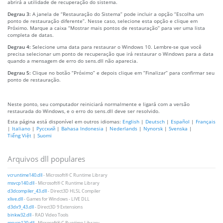
abrirá a utilidade de recuperação do sistema.
Degrau 3:
A janela de “Restauração do Sistema” pode incluir a opção “Escolha um
ponto de restauração diferente”. Nesse caso, selecione esta opção e clique em
Próximo. Marque a caixa “Mostrar mais pontos de restauração” para ver uma lista
completa de datas.
Degrau 4:
Selecione uma data para restaurar o Windows 10. Lembre-se que você
precisa selecionar um ponto de recuperação que irá restaurar o Windows para a data
quando a mensagem de erro do sens.dll não aparecia.
Degrau 5:
Clique no botão “Próximo” e depois clique em “Finalizar” para confirmar seu
ponto de restauração.
Neste ponto, seu computador reiniciará normalmente e ligará com a versão
restaurada do Windows, e o erro do sens.dll deve ser resolvido.
Esta página está disponível em outros idiomas:
English
|
Deutsch
|
Español
|
Français
|
Italiano
|
Русский
|
Bahasa Indonesia
|
Nederlands
|
Nynorsk
|
Svenska
|
Tiếng Việt
|
Suomi
Arquivos dll populares
vcruntime140.dll
- Microsoft® C Runtime Library
msvcp140.dll
- Microsoft® C Runtime Library
d3dcompiler_43.dll
- Direct3D HLSL Compiler
xlive.dll
- Games for Windows - LIVE DLL
d3dx9_43.dll
- Direct3D 9 Extensions
binkw32.dll
- RAD Video Tools
msvcp120.dll
- Microsoft® C Runtime Library