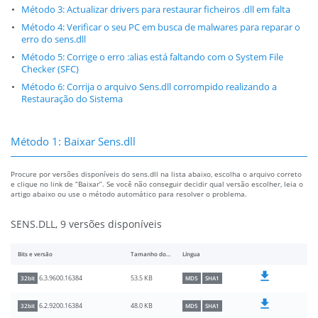
Método 3: Actualizar drivers para restaurar ficheiros .dll em falta
Método 4: Verificar o seu PC em busca de malwares para reparar o
erro do sens.dll
Método 5: Corrige o erro :alias está faltando com o System File
Checker (SFC)
Método 6: Corrija o arquivo Sens.dll corrompido realizando a
Restauração do Sistema
Método 1: Baixar Sens.dll
Procure por versões disponíveis do sens.dll na lista abaixo, escolha o arquivo correto
e clique no link de “Baixar”. Se você não conseguir decidir qual versão escolher, leia o
artigo abaixo ou use o método automático para resolver o problema.
SENS.DLL, 9 versões disponíveis
Bits e versão
Tamanho do arquivo
Língua
53.5 KB
6.3.9600.16384
32bit
MD5
SHA1
48.0 KB
6.2.9200.16384
32bit
MD5
SHA1