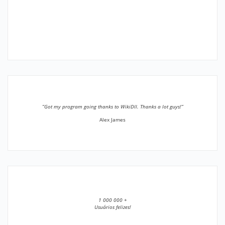
”Got my program going thanks to WikiDll. Thanks a lot guys!”
Alex James
1 000 000 +
Usuários felizes!