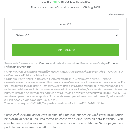
DLL file
found
in our DLL database.
The update date of the dll database:
09 Aug 2026
Oferta especial
Your OS:
BAIXE AGORA
See more information about
Outbyte
and unistall
instrustions
. Please review Outbyte
EULA
and
Política de Privacidade
Oferta especial. Veja mais informações sobre
Outbyte
e desinstalação
de instruções
. Revise o
EULA
da Outbyte e a
Política de Privacidade
.
Clique em
"Baixe Agora"
para obter a ferramenta de PC que vem com o erro. O utilitário
determinará automaticamente as dlls ausentes e se oferecerá para instalá-las automaticamente. Por
ser um utilitário fácil de usar, é uma ótima alternativa à instalação manual, que foi reconhecida por
muitos especialistas em informática e revistas de informática. Limitações: a versão de teste oferece um
número ilimitado de varreduras, backup e restauração do registro do Windows GRATUITAMENTE. A
versão completa deve ser adquirida. Suporta sistemas operacionais como Windows 10, Windows 8 /
8.1, Windows 7 e Windows Vista (64/32 bits).
Tamanho do arquivo: 3,04 MB, Tempo de download: <1 min. em DSL / ADSL / Cabo
Como você decidiu visitar esta página, há uma boa chance de você estar procurando
pelo arquivo sens.dll ou uma forma de consertar o erro “sens.dll está faltando”. Veja
as informações abaixo, que explicam como resolver seu problema. Nesta página, você
pode baixar o arquivo sens.dll também.