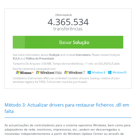
Oferta especial
4.365.534
transferências
Baixar
Solução
See more information about
Outbyte
and unistall
instrustions
. Please review Outbyte
EULA
and
Política de Privacidade
Tamanho Do Arquivo: 3.04 MB, Tempo de transferência: < 1 min. on DSL/ADSL/Cable
Esta ferramenta é compatível com:
Limitations: trial version offers an unlimited number of scans, backup, restore of your
windows registry for FREE. Full version must be purchased.
Método 3: Actualizar drivers para restaurar ficheiros .dll em
falta
As actualizações de controladores para o sistema operativo Windows, bem como para
adaptadores de rede, monitores, impressoras, etc., podem ser descarregadas e
instaladas independentemente a partir do Windows Update Center ou através de