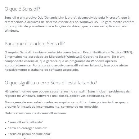
O que é Sens.dll?
Sens.dll é um arquivo DLL (Dynamic Link Library), desenvolvido pela Microsoft, que é
referenciado a arquivos de sistema essenciais no Windows OS. Ele geralmente contém
um conjunto de procedimentos e funções do driver, que podem ser aplicados pelo
Windows.
Para que é usado o Sens.dll?
O arquivo Sens.dll, também conhecido como System Event Notification Service (SENS),
é normalmente associado ao Microsoft® Windows® Operating System. Ele é um
componente essencial, que garante que os programas do Windows operem
apropriadamente. Portanto, se o arquivo sens.dll estiver faltando, isso pode afetar
negativamente o trabalho do software associado.
O que significa o erro Sens.dll está faltando?
Há vários motivos que podem causar erros no sens.dll. Estes incluem problemas de
registro no Windows, softwares maliciosos, aplicativos defeituosos, etc.
Mensagens de erro relacionadas ao arquivo sens.dll também podem indicar que o
arquivo foi instalado incorretamente, corrompido ou removido.
Outros erros comuns do sens.dll incluem:
“sens.dll está faltando”
“erro ao carregar sens.dll”
“sens.dll parou de funcionar”