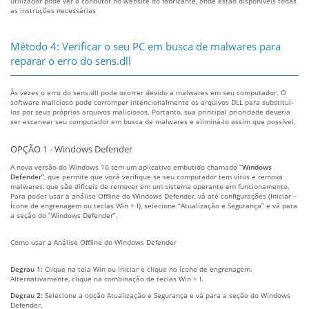
utilizador pode ver o condutor no website do fabricante, onde estão disponíveis todas
as instruções necessárias
Método 4: Verificar o seu PC em busca de malwares para
reparar o erro do sens.dll
Às vezes o erro do sens.dll pode ocorrer devido a malwares em seu computador. O
software malicioso pode corromper intencionalmente os arquivos DLL para substituí-
los por seus próprios arquivos maliciosos. Portanto, sua principal prioridade deveria
ser escanear seu computador em busca de malwares e eliminá-lo assim que possível.
OPÇÃO 1 - Windows Defender
A nova versão do Windows 10 tem um aplicativo embutido chamado
“Windows
Defender”
, que permite que você verifique se seu computador tem vírus e remova
malwares, que são difíceis de remover em um sistema operante em funcionamento.
Para poder usar a análise Offline do Windows Defender, vá até configurações (Iniciar –
Ícone de engrenagem ou teclas Win + I), selecione “Atualização e Segurança” e vá para
a seção do “Windows Defender”.
Como usar a Análise Offline do Windows Defender
Degrau 1:
Clique na tela Win ou Iniciar e clique no ícone de engrenagem.
Alternativamente, clique na combinação de teclas Win + I.
Degrau 2:
Selecione a opção Atualização e Segurança e vá para a seção do Windows
Defender.