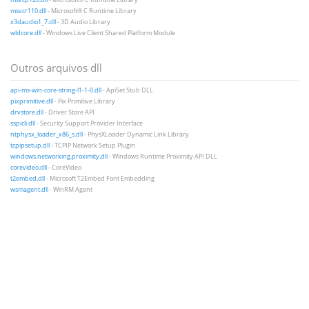
msvcr110.dll
- Microsoft® C Runtime Library
x3daudio1_7.dll
- 3D Audio Library
wldcore.dll
- Windows Live Client Shared Platform Module
Outros arquivos dll
api-ms-win-core-string-l1-1-0.dll
- ApiSet Stub DLL
pixprimitive.dll
- Pix Primitive Library
drvstore.dll
- Driver Store API
sspicli.dll
- Security Support Provider Interface
ntphysx_loader_x86_s.dll
- PhysXLoader Dynamic Link Library
tcpipsetup.dll
- TCPIP Network Setup Plugin
windows.networking.proximity.dll
- Windows Runtime Proximity API DLL
corevideo.dll
- CoreVideo
t2embed.dll
- Microsoft T2Embed Font Embedding
wsmagent.dll
- WinRM Agent