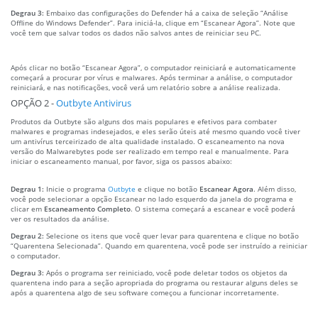
Degrau 3:
Embaixo das configurações do Defender há a caixa de seleção “Análise
Offline do Windows Defender”. Para iniciá-la, clique em “Escanear Agora”. Note que
você tem que salvar todos os dados não salvos antes de reiniciar seu PC.
Após clicar no botão “Escanear Agora”, o computador reiniciará e automaticamente
começará a procurar por vírus e malwares. Após terminar a análise, o computador
reiniciará, e nas notificações, você verá um relatório sobre a análise realizada.
OPÇÃO 2 -
Outbyte Antivirus
Produtos da Outbyte são alguns dos mais populares e efetivos para combater
malwares e programas indesejados, e eles serão úteis até mesmo quando você tiver
um antivírus terceirizado de alta qualidade instalado. O escaneamento na nova
versão do Malwarebytes pode ser realizado em tempo real e manualmente. Para
iniciar o escaneamento manual, por favor, siga os passos abaixo:
Degrau 1:
Inicie o programa
Outbyte
e clique no botão
Escanear Agora
. Além disso,
você pode selecionar a opção Escanear no lado esquerdo da janela do programa e
clicar em
Escaneamento Completo
. O sistema começará a escanear e você poderá
ver os resultados da análise.
Degrau 2:
Selecione os itens que você quer levar para quarentena e clique no botão
“Quarentena Selecionada”. Quando em quarentena, você pode ser instruído a reiniciar
o computador.
Degrau 3:
Após o programa ser reiniciado, você pode deletar todos os objetos da
quarentena indo para a seção apropriada do programa ou restaurar alguns deles se
após a quarentena algo de seu software começou a funcionar incorretamente.