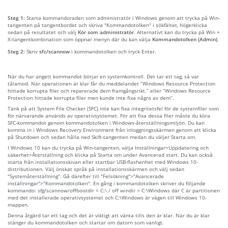
Steg 1:
Starta kommandoraden som administratör i Windows genom att trycka på Win-
tangenten på tangentbordet och skriva "Kommandotolken" i sökfältet, högerklicka
sedan på resultatet och välj
Kör som administratör
. Alternativt kan du trycka på Win +
X-tangentkombination som öppnar menyn där du kan välja
Kommandotolken (Admin)
.
Steg 2:
Skriv
sfc/scannow
i kommandotolken och tryck Enter.
När du har angett kommandot börjar en systemkontroll. Det tar ett tag, så var
tålamod. När operationen är klar får du meddelandet “Windows Resource Protection
hittade korrupta filer och reparerade dem framgångsrikt.” eller “Windows Resource
Protection hittade korrupta filer men kunde inte fixa några av dem”.
Tänk på att System File Checker (SFC) inte kan fixa integritetsfel för de systemfiler som
för närvarande används av operativsystemet. För att fixa dessa filer måste du köra
SFC-kommandot genom kommandotolken i Windows-återställningsmiljön. Du kan
komma in i Windows Recovery Environment från inloggningsskärmen genom att klicka
på Shutdown och sedan hålla ned Skift-tangenten medan du väljer Starta om.
I Windows 10 kan du trycka på Win-tangenten, välja Inställningar>Uppdatering och
säkerhet>Återställning och klicka på Starta om under Avancerad start. Du kan också
starta från installationsskivan eller startbar USB-flashenhet med Windows 10-
distributionen. Välj önskat språk på installationsskärmen och välj sedan
"Systemåterställning". Gå därefter till "Felsökning">"Avancerade
inställningar">"Kommandotolken". En gång i kommandotolken skriver du följande
kommando: sfg/scannow/offbootdir = C:\ / off windir = C:\Windows där C är partitionen
med det installerade operativsystemet och C:\Windows är vägen till Windows 10-
mappen.
Denna åtgärd tar ett tag och det är viktigt att vänta tills den är klar. När du är klar
stänger du kommandotolken och startar om datorn som vanligt.