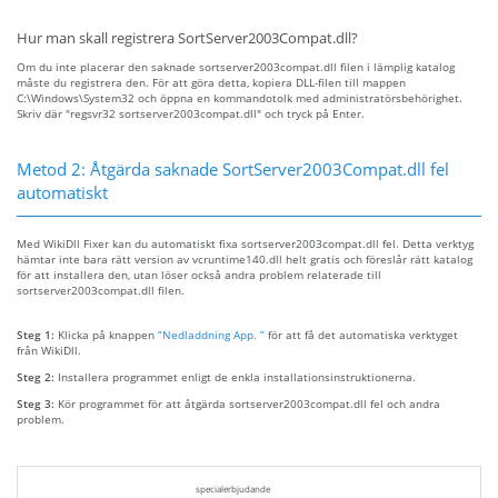
Hur man skall registrera SortServer2003Compat.dll?
Om du inte placerar den saknade sortserver2003compat.dll filen i lämplig katalog
måste du registrera den. För att göra detta, kopiera DLL-filen till mappen
C:\Windows\System32 och öppna en kommandotolk med administratörsbehörighet.
Skriv där "regsvr32 sortserver2003compat.dll" och tryck på Enter.
Metod 2: Åtgärda saknade SortServer2003Compat.dll fel
automatiskt
Med WikiDll Fixer kan du automatiskt fixa sortserver2003compat.dll fel. Detta verktyg
hämtar inte bara rätt version av vcruntime140.dll helt gratis och föreslår rätt katalog
för att installera den, utan löser också andra problem relaterade till
sortserver2003compat.dll filen.
Steg 1:
Klicka på knappen
“Nedladdning App. ”
för att få det automatiska verktyget
från WikiDll.
Steg 2:
Installera programmet enligt de enkla installationsinstruktionerna.
Steg 3:
Kör programmet för att åtgärda sortserver2003compat.dll fel och andra
problem.
specialerbjudande