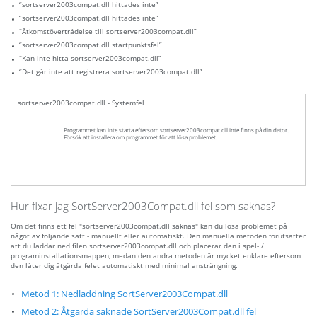
“sortserver2003compat.dll hittades inte”
“sortserver2003compat.dll hittades inte”
“Åtkomstöverträdelse till sortserver2003compat.dll”
“sortserver2003compat.dll startpunktsfel”
“Kan inte hitta sortserver2003compat.dll”
“Det går inte att registrera sortserver2003compat.dll”
sortserver2003compat.dll - Systemfel
Programmet kan inte starta eftersom sortserver2003compat.dll inte finns på din dator.
Försök att installera om programmet för att lösa problemet.
Hur fixar jag SortServer2003Compat.dll fel som saknas?
Om det finns ett fel "sortserver2003compat.dll saknas" kan du lösa problemet på
något av följande sätt - manuellt eller automatiskt. Den manuella metoden förutsätter
att du laddar ned filen sortserver2003compat.dll och placerar den i spel- /
programinstallationsmappen, medan den andra metoden är mycket enklare eftersom
den låter dig åtgärda felet automatiskt med minimal ansträngning.
Metod 1: Nedladdning SortServer2003Compat.dll
Metod 2: Åtgärda saknade SortServer2003Compat.dll fel