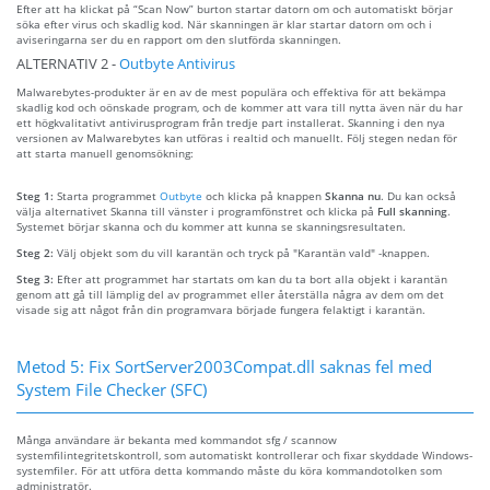
Efter att ha klickat på “Scan Now” burton startar datorn om och automatiskt börjar
söka efter virus och skadlig kod. När skanningen är klar startar datorn om och i
aviseringarna ser du en rapport om den slutförda skanningen.
ALTERNATIV 2 -
Outbyte Antivirus
Malwarebytes-produkter är en av de mest populära och effektiva för att bekämpa
skadlig kod och oönskade program, och de kommer att vara till nytta även när du har
ett högkvalitativt antivirusprogram från tredje part installerat. Skanning i den nya
versionen av Malwarebytes kan utföras i realtid och manuellt. Följ stegen nedan för
att starta manuell genomsökning:
Steg 1:
Starta programmet
Outbyte
och klicka på knappen
Skanna nu
. Du kan också
välja alternativet Skanna till vänster i programfönstret och klicka på
Full skanning
.
Systemet börjar skanna och du kommer att kunna se skanningsresultaten.
Steg 2:
Välj objekt som du vill karantän och tryck på "Karantän vald" -knappen.
Steg 3:
Efter att programmet har startats om kan du ta bort alla objekt i karantän
genom att gå till lämplig del av programmet eller återställa några av dem om det
visade sig att något från din programvara började fungera felaktigt i karantän.
Metod 5: Fix SortServer2003Compat.dll saknas fel med
System File Checker (SFC)
Många användare är bekanta med kommandot sfg / scannow
systemfilintegritetskontroll, som automatiskt kontrollerar och fixar skyddade Windows-
systemfiler. För att utföra detta kommando måste du köra kommandotolken som
administratör.