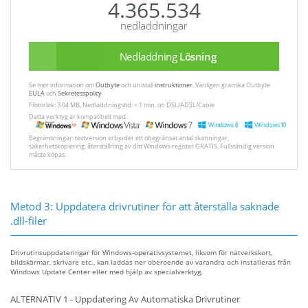
4.365.534
nedladdningar
Nedladdning
Lösning
Se mer information om
Outbyte
och unistall
instruktioner
. Vänligen granska Outbyte
EULA
och
Sekretesspolicy
Filstorlek: 3.04 MB, Nedladdningstid: < 1 min. on DSL/ADSL/Cable
Detta verktyg är kompatibelt med:
Begränsningar: testversion erbjuder ett obegränsat antal skanningar,
säkerhetskopiering, återställning av ditt Windows-register GRATIS. Fullständig version
måste köpas.
Metod 3: Uppdatera drivrutiner för att återställa saknade
.dll-filer
Drivrutinsuppdateringar för Windows-operativsystemet, liksom för nätverkskort,
bildskärmar, skrivare etc., kan laddas ner oberoende av varandra och installeras från
Windows Update Center eller med hjälp av specialverktyg.
ALTERNATIV 1 - Uppdatering Av Automatiska Drivrutiner