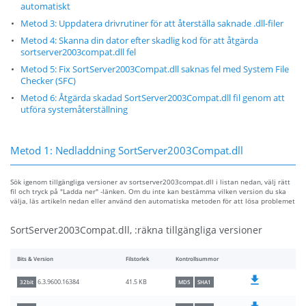
automatiskt
Metod 3: Uppdatera drivrutiner för att återställa saknade .dll-filer
Metod 4: Skanna din dator efter skadlig kod för att åtgärda
sortserver2003compat.dll fel
Metod 5: Fix SortServer2003Compat.dll saknas fel med System File
Checker (SFC)
Metod 6: Åtgärda skadad SortServer2003Compat.dll fil genom att
utföra systemåterställning
Metod 1: Nedladdning SortServer2003Compat.dll
Sök igenom tillgängliga versioner av sortserver2003compat.dll i listan nedan, välj rätt
fil och tryck på "Ladda ner" -länken. Om du inte kan bestämma vilken version du ska
välja, läs artikeln nedan eller använd den automatiska metoden för att lösa problemet
SortServer2003Compat.dll, :räkna tillgängliga versioner
Bits & Version
Filstorlek
Kontrollsummor
41.5 KB
6.3.9600.16384
32bit
MD5
SHA1