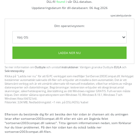
DLL-fil
found
i vår DLL-databas.
Uppdateringsdatum för dll-databasen:
06 Aug 2026
specialerbjudande
Ditt operativsystem:
LADDA NER NU
Se mer information om
Outbyte
och unistall
instruktioner
. Vänligen granska Outbyte
EULA
och
Sekretesspolicy
Klicka på
"Ladda ner nu"
för att få PC-verktyget som medföljer SortServer2003Compat.dll. Verktyget
bestämmer automatiskt saknade dll-filer och erbjuder att installera dem automatiskt. Det är ett
lättanvänt verktyg och är ett utmärkt alternativ till manuell installation, vilket har erkänts av många
datorexperter och datortidningar. Begränsningar: testversion erbjuder ett obegränsat antal
skanningar, säkerhetskopiering, återställning av ditt Windows-register GRATIS. Full version måste
köpas. Den stöder sådana operativsystem som Windows 10, Windows 8 / 8.1, Windows 7 och
Windows Vista (64/32 bit).
Filstorlek: 3,04 MB, Nedladdningstid: <1 min. på DSL/ADSL/ kabel
Eftersom du bestämde dig för att besöka den här sidan är chansen att du antingen
letar efter sortserver2003compat.dll-fil eller ett sätt att åtgärda felet
"sortserver2003compat.dll saknas". Titta igenom informationen nedan, som förklarar
hur du löser problemet. På den här sidan kan du också ladda ner
sortserver2003compat.dll-filen.