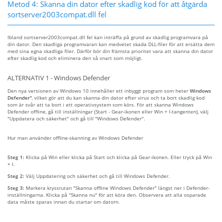
Metod 4: Skanna din dator efter skadlig kod för att åtgärda
sortserver2003compat.dll fel
Ibland sortserver2003compat.dll fel kan inträffa på grund av skadlig programvara på
din dator. Den skadliga programvaran kan medvetet skada DLL-filer för att ersätta dem
med sina egna skadliga filer. Därför bör din främsta prioritet vara att skanna din dator
efter skadlig kod och eliminera den så snart som möjligt.
ALTERNATIV 1 - Windows Defender
Den nya versionen av Windows 10 innehåller ett inbyggt program som heter
Windows
Defender"
, vilket gör att du kan skanna din dator efter virus och ta bort skadlig kod
som är svår att ta bort i ett operativsystem som körs. För att skanna Windows
Defender offline, gå till inställningar (Start - Gear-ikonen eller Win + I-tangenten), välj
"Uppdatera och säkerhet" och gå till "Windows Defender".
Hur man använder offline-skanning av Windows Defender
Steg 1:
Klicka på Win eller klicka på Start och klicka på Gear-ikonen. Eller tryck på Win
+ I.
Steg 2:
Välj Uppdatering och säkerhet och gå till Windows Defender.
Steg 3:
Markera kryssrutan "Skanna offline Windows Defender" längst ner i Defender-
inställningarna. Klicka på "Skanna nu" för att köra den. Observera att alla osparade
data måste sparas innan du startar om datorn.