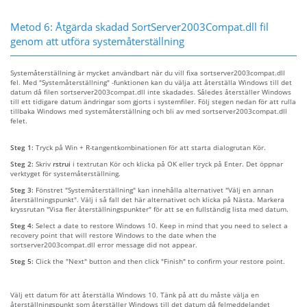
Metod 6: Åtgärda skadad SortServer2003Compat.dll fil
genom att utföra systemåterställning
Systemåterställning är mycket användbart när du vill fixa sortserver2003compat.dll
fel. Med "Systemåterställning" -funktionen kan du välja att återställa Windows till det
datum då filen sortserver2003compat.dll inte skadades. Således återställer Windows
till ett tidigare datum ändringar som gjorts i systemfiler. Följ stegen nedan för att rulla
tillbaka Windows med systemåterställning och bli av med sortserver2003compat.dll
felet.
Steg 1:
Tryck på Win + R-tangentkombinationen för att starta dialogrutan Kör.
Steg 2:
Skriv
rstrui
i textrutan Kör och klicka på OK eller tryck på Enter. Det öppnar
verktyget för systemåterställning.
Steg 3:
Fönstret "Systemåterställning" kan innehålla alternativet "Välj en annan
återställningspunkt". Välj i så fall det här alternativet och klicka på Nästa. Markera
kryssrutan "Visa fler återställningspunkter" för att se en fullständig lista med datum.
Steg 4:
Select a date to restore Windows 10. Keep in mind that you need to select a
recovery point that will restore Windows to the date when the
sortserver2003compat.dll error message did not appear.
Steg 5:
Click the "Next" button and then click "Finish" to confirm your restore point.
Välj ett datum för att återställa Windows 10. Tänk på att du måste välja en
återställningspunkt som återställer Windows till det datum då felmeddelandet