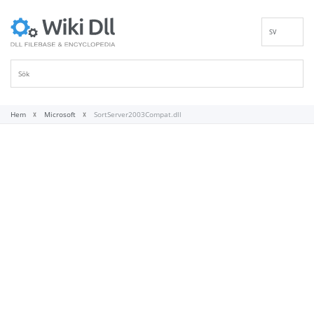
SV
EN
DE
ES
FR
Hem
Microsoft
SortServer2003Compat.dll
IT
PT
RU
ID
NL
NN
VI
FI