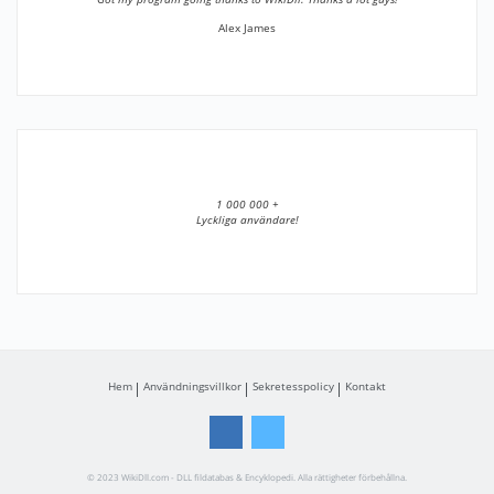
Alex James
1 000 000 +
Lyckliga användare!
Hem
Användningsvillkor
Sekretesspolicy
Kontakt
© 2023 WikiDll.com - DLL fildatabas & Encyklopedi. Alla rättigheter förbehållna.