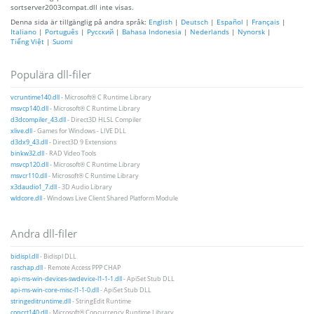
sortserver2003compat.dll inte visas.
Denna sida är tillgänglig på andra språk:
English
|
Deutsch
|
Español
|
Français
|
Italiano
|
Português
|
Русский
|
Bahasa Indonesia
|
Nederlands
|
Nynorsk
|
Tiếng Việt
|
Suomi
Populära dll-filer
vcruntime140.dll
- Microsoft® C Runtime Library
msvcp140.dll
- Microsoft® C Runtime Library
d3dcompiler_43.dll
- Direct3D HLSL Compiler
xlive.dll
- Games for Windows - LIVE DLL
d3dx9_43.dll
- Direct3D 9 Extensions
binkw32.dll
- RAD Video Tools
msvcp120.dll
- Microsoft® C Runtime Library
msvcr110.dll
- Microsoft® C Runtime Library
x3daudio1_7.dll
- 3D Audio Library
wldcore.dll
- Windows Live Client Shared Platform Module
Andra dll-filer
bidispl.dll
- Bidispl DLL
raschap.dll
- Remote Access PPP CHAP
api-ms-win-devices-swdevice-l1-1-1.dll
- ApiSet Stub DLL
api-ms-win-core-misc-l1-1-0.dll
- ApiSet Stub DLL
stringeditruntime.dll
- StringEdit Runtime
concrt140.dll
- Microsoft® Concurrency Runtime Library