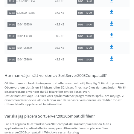
41.0 KB
6.2.9200.16384
32bit
MD5
SHA1
37.5 KB
6.1.7600.16385
32bit
MD5
SHA1
45.5 KB
10.0.14393.0
64bit
MD5
SHA1
39.5 KB
10.0.14393.0
32bit
MD5
SHA1
39.5 KB
10.0.10586.0
32bit
MD5
SHA1
45.5 KB
10.0.10586.0
64bit
MD5
SHA1
Hur man väljer rätt version av SortServer2003Compat.dll?
Gå först igenom beskrivningarna i tabellen ovan och välj lämplig fil för ditt program.
Observera om det är en 64-bitars eller 32-bitars fil och språket den använder. För 64-
bitarsprogram använder du 64-bitarsfiler om de listas ovan.
Det är bäst att välja DLL-filer vars språk matchar programmets språk, om möjligt. Vi
rekommenderar också att du laddar ner de senaste versionerna av dll-filer för att
tillhandahålla uppdaterad funktionalitet.
Var ska jag placera SortServer2003Compat.dll filen?
För att åtgärda felet "sortserver2003compat.dll saknas" placerar du filen i
applikations- / spelinstallationsmappen. Alternativt kan du placera filen
sortserver2003compat.dll i Windows systemkatalog.