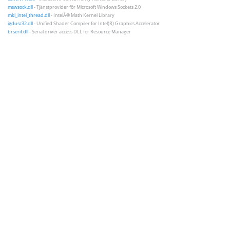
mswsock.dll
- Tjänstprovider för Microsoft Windows Sockets 2.0
mkl_intel_thread.dll
- IntelÂ® Math Kernel Library
igdusc32.dll
- Unified Shader Compiler for Intel(R) Graphics Accelerator
brserif.dll
- Serial driver access DLL for Resource Manager