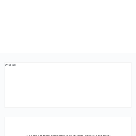
Wiki Dll
”Got my program going thanks to WikiDll. Thanks a lot guys!”