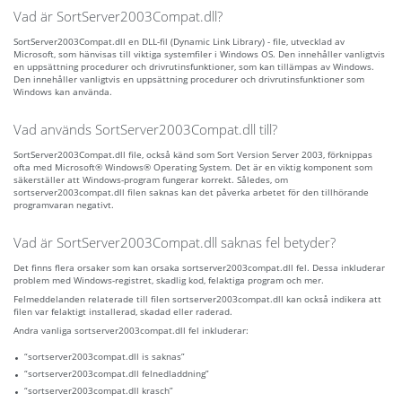
Vad är SortServer2003Compat.dll?
SortServer2003Compat.dll en DLL-fil (Dynamic Link Library) - file, utvecklad av
Microsoft, som hänvisas till viktiga systemfiler i Windows OS. Den innehåller vanligtvis
en uppsättning procedurer och drivrutinsfunktioner, som kan tillämpas av Windows.
Den innehåller vanligtvis en uppsättning procedurer och drivrutinsfunktioner som
Windows kan använda.
Vad används SortServer2003Compat.dll till?
SortServer2003Compat.dll file, också känd som Sort Version Server 2003, förknippas
ofta med Microsoft® Windows® Operating System. Det är en viktig komponent som
säkerställer att Windows-program fungerar korrekt. Således, om
sortserver2003compat.dll filen saknas kan det påverka arbetet för den tillhörande
programvaran negativt.
Vad är SortServer2003Compat.dll saknas fel betyder?
Det finns flera orsaker som kan orsaka sortserver2003compat.dll fel. Dessa inkluderar
problem med Windows-registret, skadlig kod, felaktiga program och mer.
Felmeddelanden relaterade till filen sortserver2003compat.dll kan också indikera att
filen var felaktigt installerad, skadad eller raderad.
Andra vanliga sortserver2003compat.dll fel inkluderar:
“sortserver2003compat.dll is saknas”
“sortserver2003compat.dll felnedladdning”
“sortserver2003compat.dll krasch”