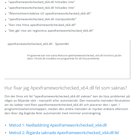
“apexframeworkchecked_x64.dll hittades inte”
“apexframeworkchecked_x64.dll hittades inte”
“Åtkomstöverträdelse till apexframeworkchecked_x64.dll”
“apexframeworkchecked_x64.dll startpunktsfel”
“Kan inte hitta apexframeworkchecked_x64.dll”
“Det går inte att registrera apexframeworkchecked_x64.dll”
apexframeworkchecked_x64.dll - Systemfel
Programmet kan inte starta eftersom apexframeworkchecked_x64.dll inte finns på din
dator. Försök att installera om programmet för att lösa problemet.
Hur fixar jag Apexframeworkchecked_x64.dll fel som saknas?
Om det finns ett fel "apexframeworkchecked_x64.dll saknas" kan du lösa problemet på
något av följande sätt - manuellt eller automatiskt. Den manuella metoden förutsätter
att du laddar ned filen apexframeworkchecked_x64.dll och placerar den i spel- /
programinstallationsmappen, medan den andra metoden är mycket enklare eftersom
den låter dig åtgärda felet automatiskt med minimal ansträngning.
Metod 1: Nedladdning Apexframeworkchecked_x64.dll
Metod 2: Åtgärda saknade Apexframeworkchecked_x64.dll fel