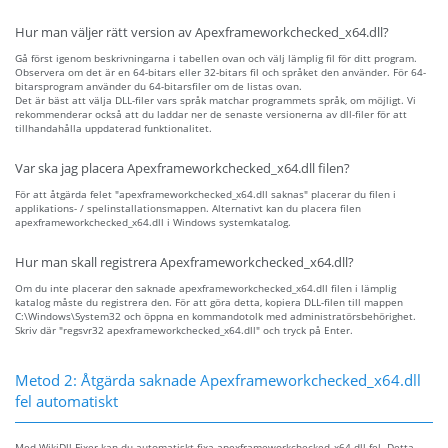
Hur man väljer rätt version av Apexframeworkchecked_x64.dll?
Gå först igenom beskrivningarna i tabellen ovan och välj lämplig fil för ditt program.
Observera om det är en 64-bitars eller 32-bitars fil och språket den använder. För 64-
bitarsprogram använder du 64-bitarsfiler om de listas ovan.
Det är bäst att välja DLL-filer vars språk matchar programmets språk, om möjligt. Vi
rekommenderar också att du laddar ner de senaste versionerna av dll-filer för att
tillhandahålla uppdaterad funktionalitet.
Var ska jag placera Apexframeworkchecked_x64.dll filen?
För att åtgärda felet "apexframeworkchecked_x64.dll saknas" placerar du filen i
applikations- / spelinstallationsmappen. Alternativt kan du placera filen
apexframeworkchecked_x64.dll i Windows systemkatalog.
Hur man skall registrera Apexframeworkchecked_x64.dll?
Om du inte placerar den saknade apexframeworkchecked_x64.dll filen i lämplig
katalog måste du registrera den. För att göra detta, kopiera DLL-filen till mappen
C:\Windows\System32 och öppna en kommandotolk med administratörsbehörighet.
Skriv där "regsvr32 apexframeworkchecked_x64.dll" och tryck på Enter.
Metod 2: Åtgärda saknade Apexframeworkchecked_x64.dll
fel automatiskt
Med WikiDll Fixer kan du automatiskt fixa apexframeworkchecked_x64.dll fel. Detta