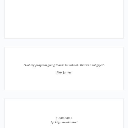
”Got my program going thanks to WikiDll. Thanks a lot guys!”
Alex James
1 000 000 +
Lyckliga användare!