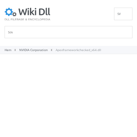
SV
EN
DE
ES
FR
Hem
NVIDIA Corporation
Apexframeworkchecked_x64.dll
IT
PT
RU
ID
NL
NN
VI
FI