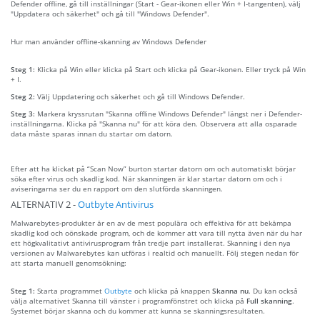
Defender offline, gå till inställningar (Start - Gear-ikonen eller Win + I-tangenten), välj
"Uppdatera och säkerhet" och gå till "Windows Defender".
Hur man använder offline-skanning av Windows Defender
Steg 1:
Klicka på Win eller klicka på Start och klicka på Gear-ikonen. Eller tryck på Win
+ I.
Steg 2:
Välj Uppdatering och säkerhet och gå till Windows Defender.
Steg 3:
Markera kryssrutan "Skanna offline Windows Defender" längst ner i Defender-
inställningarna. Klicka på "Skanna nu" för att köra den. Observera att alla osparade
data måste sparas innan du startar om datorn.
Efter att ha klickat på “Scan Now” burton startar datorn om och automatiskt börjar
söka efter virus och skadlig kod. När skanningen är klar startar datorn om och i
aviseringarna ser du en rapport om den slutförda skanningen.
ALTERNATIV 2 -
Outbyte Antivirus
Malwarebytes-produkter är en av de mest populära och effektiva för att bekämpa
skadlig kod och oönskade program, och de kommer att vara till nytta även när du har
ett högkvalitativt antivirusprogram från tredje part installerat. Skanning i den nya
versionen av Malwarebytes kan utföras i realtid och manuellt. Följ stegen nedan för
att starta manuell genomsökning:
Steg 1:
Starta programmet
Outbyte
och klicka på knappen
Skanna nu
. Du kan också
välja alternativet Skanna till vänster i programfönstret och klicka på
Full skanning
.
Systemet börjar skanna och du kommer att kunna se skanningsresultaten.