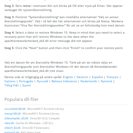
Steg 2:
Skriv
rstrui
i textrutan Kör och klicka på OK eller tryck på Enter. Det öppnar
verktyget för systemåterställning.
Steg 3:
Fönstret "Systemåterställning" kan innehålla alternativet "Välj en annan
återställningspunkt". Välj i så fall det här alternativet och klicka på Nästa. Markera
kryssrutan "Visa fler återställningspunkter" för att se en fullständig lista med datum.
Steg 4:
Select a date to restore Windows 10. Keep in mind that you need to select a
recovery point that will restore Windows to the date when the
apexframeworkchecked_x64.dll error message did not appear.
Steg 5:
Click the "Next" button and then click "Finish" to confirm your restore point.
Välj ett datum för att återställa Windows 10. Tänk på att du måste välja en
återställningspunkt som återställer Windows till det datum då felmeddelandet
apexframeworkchecked_x64.dll inte visas.
Denna sida är tillgänglig på andra språk:
English
|
Deutsch
|
Español
|
Français
|
Italiano
|
Português
|
Русский
|
Bahasa Indonesia
|
Nederlands
|
Nynorsk
|
Tiếng Việt
|
Suomi
Populära dll-filer
vcruntime140.dll
- Microsoft® C Runtime Library
msvcp140.dll
- Microsoft® C Runtime Library
d3dcompiler_43.dll
- Direct3D HLSL Compiler
xlive.dll
- Games for Windows - LIVE DLL
d3dx9_43.dll
- Direct3D 9 Extensions
binkw32.dll
- RAD Video Tools