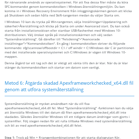
för närvarande används av operativsystemet. För att fixa dessa filer måste du köra
SFC-kommandot genom kommandotolken i Windows-återställningsmiljön. Du kan
komma in i Windows Recovery Environment från inloggningsskärmen genom att klicka
på Shutdown och sedan hålla ned Skift-tangenten medan du väljer Starta om.
I Windows 10 kan du trycka på Win-tangenten, välja Inställningar>Uppdatering och
säkerhet>Återställning och klicka på Starta om under Avancerad start. Du kan också
starta från installationsskivan eller startbar USB-flashenhet med Windows 10-
distributionen. Välj önskat språk på installationsskärmen och välj sedan
"Systemåterställning". Gå därefter till "Felsökning">"Avancerade
inställningar">"Kommandotolken". En gång i kommandotolken skriver du följande
kommando: sfg/scannow/offbootdir = C:\ / off windir = C:\Windows där C är partitionen
med det installerade operativsystemet och C:\Windows är vägen till Windows 10-
mappen.
Denna åtgärd tar ett tag och det är viktigt att vänta tills den är klar. När du är klar
stänger du kommandotolken och startar om datorn som vanligt.
Metod 6: Åtgärda skadad Apexframeworkchecked_x64.dll fil
genom att utföra systemåterställning
Systemåterställning är mycket användbart när du vill fixa
apexframeworkchecked_x64.dll fel. Med "Systemåterställning" -funktionen kan du välja
att återställa Windows till det datum då filen apexframeworkchecked_x64.dll inte
skadades. Således återställer Windows till ett tidigare datum ändringar som gjorts i
systemfiler. Följ stegen nedan för att rulla tillbaka Windows med systemåterställning
och bli av med apexframeworkchecked_x64.dll felet.
Steg 1:
Tryck på Win + R-tangentkombinationen för att starta dialogrutan Kör.