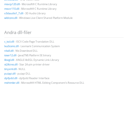
msvcp120.dll
- Microsoft® C Runtime Library
msvcr110.dll
- Microsoft® C Runtime Library
x3daudio1_7.dll
- 3D Audio Library
wldcore.dll
- Windows Live Client Shared Platform Module
Andra dll-filer
c_iscii.dll
- ISCII Code Page Translation DLL
lxa3comc.dll
- Lexmark Communication System
nlsdl.dll
- Nls Downlevel DLL
ioser12.dll
- Java(TM) Platform SE binary
libegl.dll
- ANGLE libEGL Dynamic Link Library
st24cres.dll
- Star 24-pin printer driver
tinyxml.dll
- NULL
puiapi.dll
- puiapi DLL
dpfpdd.dll
- dpfpdd Reader Interface
mshtmler.dll
- Microsoft® HTML Editing Component's Resource DLL