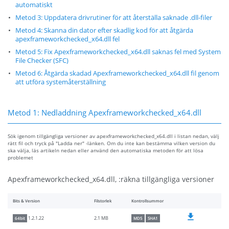
automatiskt
Metod 3: Uppdatera drivrutiner för att återställa saknade .dll-filer
Metod 4: Skanna din dator efter skadlig kod för att åtgärda
apexframeworkchecked_x64.dll fel
Metod 5: Fix Apexframeworkchecked_x64.dll saknas fel med System
File Checker (SFC)
Metod 6: Åtgärda skadad Apexframeworkchecked_x64.dll fil genom
att utföra systemåterställning
Metod 1: Nedladdning Apexframeworkchecked_x64.dll
Sök igenom tillgängliga versioner av apexframeworkchecked_x64.dll i listan nedan, välj
rätt fil och tryck på "Ladda ner" -länken. Om du inte kan bestämma vilken version du
ska välja, läs artikeln nedan eller använd den automatiska metoden för att lösa
problemet
Apexframeworkchecked_x64.dll, :räkna tillgängliga versioner
Bits & Version
Filstorlek
Kontrollsummor
2.1 MB
1.2.1.22
64bit
MD5
SHA1