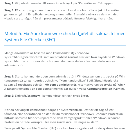
Steg 2:
Välj objekt som du vill karantän och tryck på "Karantän vald" -knappen.
Steg 3:
Efter att programmet har startats om kan du ta bort alla objekt i karantän
genom att gå till lämplig del av programmet eller återställa några av dem om det
visade sig att något från din programvara började fungera felaktigt i karantän.
Metod 5: Fix Apexframeworkchecked_x64.dll saknas fel med
System File Checker (SFC)
Många användare är bekanta med kommandot sfg / scannow
systemfilintegritetskontroll, som automatiskt kontrollerar och fixar skyddade Windows-
systemfiler. För att utföra detta kommando måste du köra kommandotolken som
administratör.
Steg 1:
Starta kommandoraden som administratör i Windows genom att trycka på Win-
tangenten på tangentbordet och skriva "Kommandotolken" i sökfältet, högerklicka
sedan på resultatet och välj
Kör som administratör
. Alternativt kan du trycka på Win +
X-tangentkombination som öppnar menyn där du kan välja
Kommandotolken (Admin)
.
Steg 2:
Skriv
sfc/scannow
i kommandotolken och tryck Enter.
När du har angett kommandot börjar en systemkontroll. Det tar ett tag, så var
tålamod. När operationen är klar får du meddelandet “Windows Resource Protection
hittade korrupta filer och reparerade dem framgångsrikt.” eller “Windows Resource
Protection hittade korrupta filer men kunde inte fixa några av dem”.
Tänk på att System File Checker (SFC) inte kan fixa integritetsfel för de systemfiler som