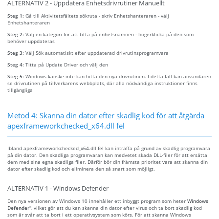
ALTERNATIV 2 - Uppdatera Enhetsdrivrutiner Manuellt
Steg 1:
Gå till Aktivitetsfältets sökruta - skriv Enhetshanteraren - välj
Enhetshanteraren
Steg 2:
Välj en kategori för att titta på enhetsnamnen - högerklicka på den som
behöver uppdateras
Steg 3:
Välj Sök automatiskt efter uppdaterad drivrutinsprogramvara
Steg 4:
Titta på Update Driver och välj den
Steg 5:
Windows kanske inte kan hitta den nya drivrutinen. I detta fall kan användaren
se drivrutinen på tillverkarens webbplats, där alla nödvändiga instruktioner finns
tillgängliga
Metod 4: Skanna din dator efter skadlig kod för att åtgärda
apexframeworkchecked_x64.dll fel
Ibland apexframeworkchecked_x64.dll fel kan inträffa på grund av skadlig programvara
på din dator. Den skadliga programvaran kan medvetet skada DLL-filer för att ersätta
dem med sina egna skadliga filer. Därför bör din främsta prioritet vara att skanna din
dator efter skadlig kod och eliminera den så snart som möjligt.
ALTERNATIV 1 - Windows Defender
Den nya versionen av Windows 10 innehåller ett inbyggt program som heter
Windows
Defender"
, vilket gör att du kan skanna din dator efter virus och ta bort skadlig kod
som är svår att ta bort i ett operativsystem som körs. För att skanna Windows