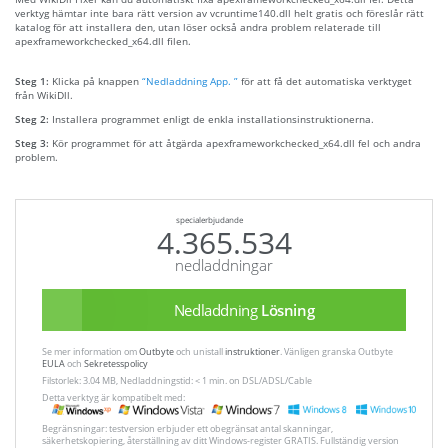
verktyg hämtar inte bara rätt version av vcruntime140.dll helt gratis och föreslår rätt
katalog för att installera den, utan löser också andra problem relaterade till
apexframeworkchecked_x64.dll filen.
Steg 1:
Klicka på knappen
“Nedladdning App. ”
för att få det automatiska verktyget
från WikiDll.
Steg 2:
Installera programmet enligt de enkla installationsinstruktionerna.
Steg 3:
Kör programmet för att åtgärda apexframeworkchecked_x64.dll fel och andra
problem.
specialerbjudande
4.365.534
nedladdningar
Nedladdning
Lösning
Se mer information om
Outbyte
och unistall
instruktioner
. Vänligen granska Outbyte
EULA
och
Sekretesspolicy
Filstorlek: 3.04 MB, Nedladdningstid: < 1 min. on DSL/ADSL/Cable
Detta verktyg är kompatibelt med:
Begränsningar: testversion erbjuder ett obegränsat antal skanningar,
säkerhetskopiering, återställning av ditt Windows-register GRATIS. Fullständig version