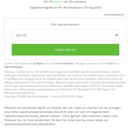
DLL-fil
found
i vår DLL-databas.
Uppdateringsdatum för dll-databasen:
05 Aug 2026
specialerbjudande
Ditt operativsystem:
LADDA NER NU
Se mer information om
Outbyte
och unistall
instruktioner
. Vänligen granska Outbyte
EULA
och
Sekretesspolicy
Klicka på
"Ladda ner nu"
för att få PC-verktyget som medföljer apexframeworkchecked_x64.dll.
Verktyget bestämmer automatiskt saknade dll-filer och erbjuder att installera dem automatiskt. Det
är ett lättanvänt verktyg och är ett utmärkt alternativ till manuell installation, vilket har erkänts av
många datorexperter och datortidningar. Begränsningar: testversion erbjuder ett obegränsat antal
skanningar, säkerhetskopiering, återställning av ditt Windows-register GRATIS. Full version måste
köpas. Den stöder sådana operativsystem som Windows 10, Windows 8 / 8.1, Windows 7 och
Windows Vista (64/32 bit).
Filstorlek: 3,04 MB, Nedladdningstid: <1 min. på DSL/ADSL/ kabel
Eftersom du bestämde dig för att besöka den här sidan är chansen att du antingen
letar efter apexframeworkchecked_x64.dll-fil eller ett sätt att åtgärda felet
"apexframeworkchecked_x64.dll saknas". Titta igenom informationen nedan, som
förklarar hur du löser problemet. På den här sidan kan du också ladda ner
apexframeworkchecked_x64.dll-filen.