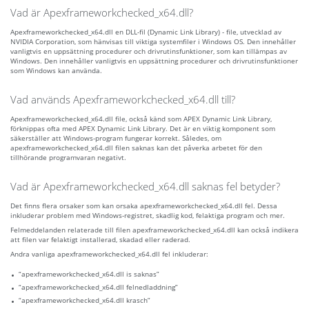
Vad är Apexframeworkchecked_x64.dll?
Apexframeworkchecked_x64.dll en DLL-fil (Dynamic Link Library) - file, utvecklad av
NVIDIA Corporation, som hänvisas till viktiga systemfiler i Windows OS. Den innehåller
vanligtvis en uppsättning procedurer och drivrutinsfunktioner, som kan tillämpas av
Windows. Den innehåller vanligtvis en uppsättning procedurer och drivrutinsfunktioner
som Windows kan använda.
Vad används Apexframeworkchecked_x64.dll till?
Apexframeworkchecked_x64.dll file, också känd som APEX Dynamic Link Library,
förknippas ofta med APEX Dynamic Link Library. Det är en viktig komponent som
säkerställer att Windows-program fungerar korrekt. Således, om
apexframeworkchecked_x64.dll filen saknas kan det påverka arbetet för den
tillhörande programvaran negativt.
Vad är Apexframeworkchecked_x64.dll saknas fel betyder?
Det finns flera orsaker som kan orsaka apexframeworkchecked_x64.dll fel. Dessa
inkluderar problem med Windows-registret, skadlig kod, felaktiga program och mer.
Felmeddelanden relaterade till filen apexframeworkchecked_x64.dll kan också indikera
att filen var felaktigt installerad, skadad eller raderad.
Andra vanliga apexframeworkchecked_x64.dll fel inkluderar:
“apexframeworkchecked_x64.dll is saknas”
“apexframeworkchecked_x64.dll felnedladdning”
“apexframeworkchecked_x64.dll krasch”