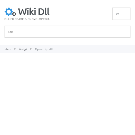
SV
EN
DE
ES
FR
Hem
övrigt
Dpnathlp.dll
IT
PT
RU
ID
NL
NN
VI
FI