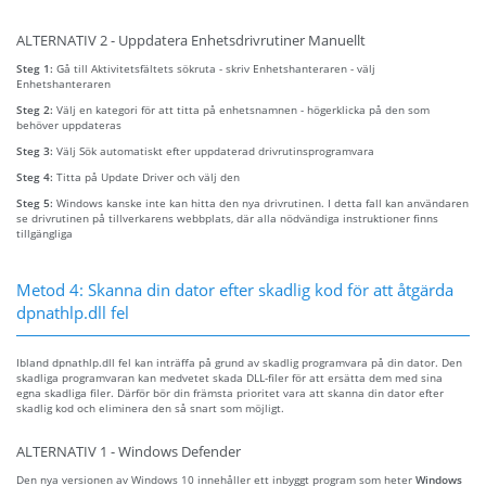
ALTERNATIV 2 - Uppdatera Enhetsdrivrutiner Manuellt
Steg 1:
Gå till Aktivitetsfältets sökruta - skriv Enhetshanteraren - välj
Enhetshanteraren
Steg 2:
Välj en kategori för att titta på enhetsnamnen - högerklicka på den som
behöver uppdateras
Steg 3:
Välj Sök automatiskt efter uppdaterad drivrutinsprogramvara
Steg 4:
Titta på Update Driver och välj den
Steg 5:
Windows kanske inte kan hitta den nya drivrutinen. I detta fall kan användaren
se drivrutinen på tillverkarens webbplats, där alla nödvändiga instruktioner finns
tillgängliga
Metod 4: Skanna din dator efter skadlig kod för att åtgärda
dpnathlp.dll fel
Ibland dpnathlp.dll fel kan inträffa på grund av skadlig programvara på din dator. Den
skadliga programvaran kan medvetet skada DLL-filer för att ersätta dem med sina
egna skadliga filer. Därför bör din främsta prioritet vara att skanna din dator efter
skadlig kod och eliminera den så snart som möjligt.
ALTERNATIV 1 - Windows Defender
Den nya versionen av Windows 10 innehåller ett inbyggt program som heter
Windows