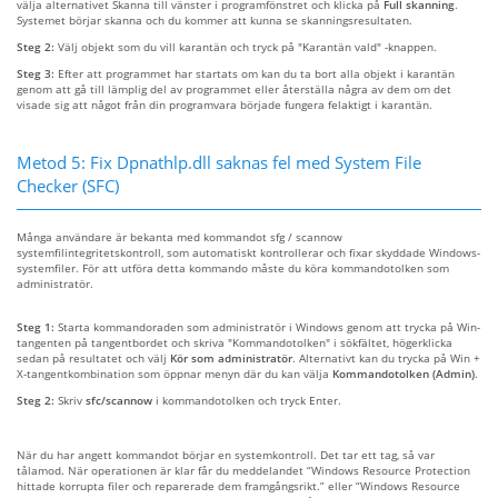
välja alternativet Skanna till vänster i programfönstret och klicka på
Full skanning
.
Systemet börjar skanna och du kommer att kunna se skanningsresultaten.
Steg 2:
Välj objekt som du vill karantän och tryck på "Karantän vald" -knappen.
Steg 3:
Efter att programmet har startats om kan du ta bort alla objekt i karantän
genom att gå till lämplig del av programmet eller återställa några av dem om det
visade sig att något från din programvara började fungera felaktigt i karantän.
Metod 5: Fix Dpnathlp.dll saknas fel med System File
Checker (SFC)
Många användare är bekanta med kommandot sfg / scannow
systemfilintegritetskontroll, som automatiskt kontrollerar och fixar skyddade Windows-
systemfiler. För att utföra detta kommando måste du köra kommandotolken som
administratör.
Steg 1:
Starta kommandoraden som administratör i Windows genom att trycka på Win-
tangenten på tangentbordet och skriva "Kommandotolken" i sökfältet, högerklicka
sedan på resultatet och välj
Kör som administratör
. Alternativt kan du trycka på Win +
X-tangentkombination som öppnar menyn där du kan välja
Kommandotolken (Admin)
.
Steg 2:
Skriv
sfc/scannow
i kommandotolken och tryck Enter.
När du har angett kommandot börjar en systemkontroll. Det tar ett tag, så var
tålamod. När operationen är klar får du meddelandet “Windows Resource Protection
hittade korrupta filer och reparerade dem framgångsrikt.” eller “Windows Resource