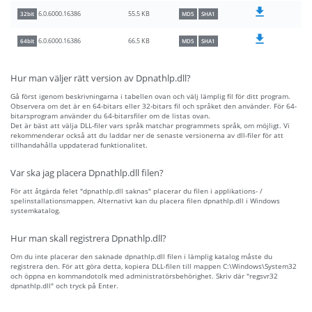
55.5 KB
6.0.6000.16386
32bit
MD5
SHA1
66.5 KB
6.0.6000.16386
64bit
MD5
SHA1
Hur man väljer rätt version av Dpnathlp.dll?
Gå först igenom beskrivningarna i tabellen ovan och välj lämplig fil för ditt program.
Observera om det är en 64-bitars eller 32-bitars fil och språket den använder. För 64-
bitarsprogram använder du 64-bitarsfiler om de listas ovan.
Det är bäst att välja DLL-filer vars språk matchar programmets språk, om möjligt. Vi
rekommenderar också att du laddar ner de senaste versionerna av dll-filer för att
tillhandahålla uppdaterad funktionalitet.
Var ska jag placera Dpnathlp.dll filen?
För att åtgärda felet "dpnathlp.dll saknas" placerar du filen i applikations- /
spelinstallationsmappen. Alternativt kan du placera filen dpnathlp.dll i Windows
systemkatalog.
Hur man skall registrera Dpnathlp.dll?
Om du inte placerar den saknade dpnathlp.dll filen i lämplig katalog måste du
registrera den. För att göra detta, kopiera DLL-filen till mappen C:\Windows\System32
och öppna en kommandotolk med administratörsbehörighet. Skriv där "regsvr32
dpnathlp.dll" och tryck på Enter.