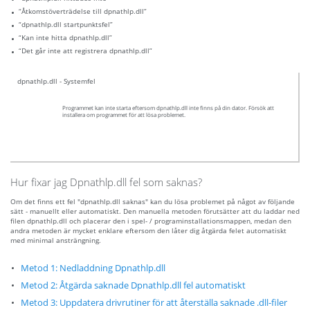
“Åtkomstöverträdelse till dpnathlp.dll”
“dpnathlp.dll startpunktsfel”
“Kan inte hitta dpnathlp.dll”
“Det går inte att registrera dpnathlp.dll”
dpnathlp.dll - Systemfel
Programmet kan inte starta eftersom dpnathlp.dll inte finns på din dator. Försök att
installera om programmet för att lösa problemet.
Hur fixar jag Dpnathlp.dll fel som saknas?
Om det finns ett fel "dpnathlp.dll saknas" kan du lösa problemet på något av följande
sätt - manuellt eller automatiskt. Den manuella metoden förutsätter att du laddar ned
filen dpnathlp.dll och placerar den i spel- / programinstallationsmappen, medan den
andra metoden är mycket enklare eftersom den låter dig åtgärda felet automatiskt
med minimal ansträngning.
Metod 1: Nedladdning Dpnathlp.dll
Metod 2: Åtgärda saknade Dpnathlp.dll fel automatiskt
Metod 3: Uppdatera drivrutiner för att återställa saknade .dll-filer