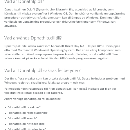
Vad är Dpnathlp.dll?
Dpnathlp.dll en DLL-fil (Dynamic Link Library) - file, utvecklad av Microsoft, som
hänvisas till viktiga systemfiler i Windows OS. Den innehåller vanligtvis en uppsättning
procedurer och drivrutinsfunktioner, som kan tillämpas av Windows. Den innehåller
vanligtvis en uppsättning procedurer och drivrutinsfunktioner som Windows kan
använda.
Vad används Dpnathlp.dll till?
Dpnathlp.dll file, också känd som Microsoft DirectPlay NAT Helper UPnP, förknippas
ofta med Microsoft® Windows® Operating System. Det är en viktig komponent som
säkerställer att Windows-program fungerar korrekt. Således, om dpnathlp.dll filen
saknas kan det påverka arbetet för den tillhörande programvaran negativt.
Vad är Dpnathlp.dll saknas fel betyder?
Det finns flera orsaker som kan orsaka dpnathlp.dll fel. Dessa inkluderar problem med
Windows-registret, skadlig kod, felaktiga program och mer.
Felmeddelanden relaterade till filen dpnathlp.dll kan också indikera att filen var
felaktigt installerad, skadad eller raderad.
Andra vanliga dpnathlp.dll fel inkluderar:
“dpnathlp.dll is saknas”
“dpnathlp.dll felnedladdning”
“dpnathlp.dll krasch”
“dpnathlp.dll hittades inte”
“dpnathlp.dll hittades inte”