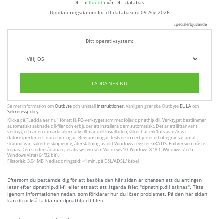
DLL-fil
found
i vår DLL-databas.
Uppdateringsdatum för dll-databasen:
09 Aug 2026
specialerbjudande
Ditt operativsystem:
LADDA NER NU
Se mer information om
Outbyte
och unistall
instruktioner
. Vänligen granska Outbyte
EULA
och
Sekretesspolicy
Klicka på
"Ladda ner nu"
för att få PC-verktyget som medföljer dpnathlp.dll. Verktyget bestämmer
automatiskt saknade dll-filer och erbjuder att installera dem automatiskt. Det är ett lättanvänt
verktyg och är ett utmärkt alternativ till manuell installation, vilket har erkänts av många
datorexperter och datortidningar. Begränsningar: testversion erbjuder ett obegränsat antal
skanningar, säkerhetskopiering, återställning av ditt Windows-register GRATIS. Full version måste
köpas. Den stöder sådana operativsystem som Windows 10, Windows 8 / 8.1, Windows 7 och
Windows Vista (64/32 bit).
Filstorlek: 3,04 MB, Nedladdningstid: <1 min. på DSL/ADSL/ kabel
Eftersom du bestämde dig för att besöka den här sidan är chansen att du antingen
letar efter dpnathlp.dll-fil eller ett sätt att åtgärda felet "dpnathlp.dll saknas". Titta
igenom informationen nedan, som förklarar hur du löser problemet. På den här sidan
kan du också ladda ner dpnathlp.dll-filen.