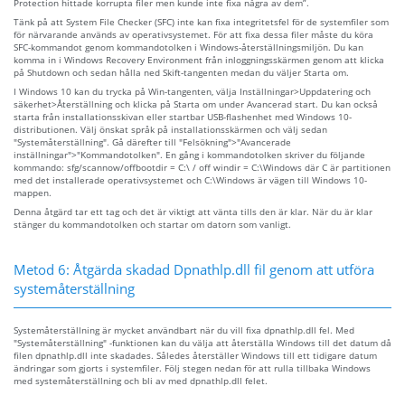
Protection hittade korrupta filer men kunde inte fixa några av dem”.
Tänk på att System File Checker (SFC) inte kan fixa integritetsfel för de systemfiler som
för närvarande används av operativsystemet. För att fixa dessa filer måste du köra
SFC-kommandot genom kommandotolken i Windows-återställningsmiljön. Du kan
komma in i Windows Recovery Environment från inloggningsskärmen genom att klicka
på Shutdown och sedan hålla ned Skift-tangenten medan du väljer Starta om.
I Windows 10 kan du trycka på Win-tangenten, välja Inställningar>Uppdatering och
säkerhet>Återställning och klicka på Starta om under Avancerad start. Du kan också
starta från installationsskivan eller startbar USB-flashenhet med Windows 10-
distributionen. Välj önskat språk på installationsskärmen och välj sedan
"Systemåterställning". Gå därefter till "Felsökning">"Avancerade
inställningar">"Kommandotolken". En gång i kommandotolken skriver du följande
kommando: sfg/scannow/offbootdir = C:\ / off windir = C:\Windows där C är partitionen
med det installerade operativsystemet och C:\Windows är vägen till Windows 10-
mappen.
Denna åtgärd tar ett tag och det är viktigt att vänta tills den är klar. När du är klar
stänger du kommandotolken och startar om datorn som vanligt.
Metod 6: Åtgärda skadad Dpnathlp.dll fil genom att utföra
systemåterställning
Systemåterställning är mycket användbart när du vill fixa dpnathlp.dll fel. Med
"Systemåterställning" -funktionen kan du välja att återställa Windows till det datum då
filen dpnathlp.dll inte skadades. Således återställer Windows till ett tidigare datum
ändringar som gjorts i systemfiler. Följ stegen nedan för att rulla tillbaka Windows
med systemåterställning och bli av med dpnathlp.dll felet.