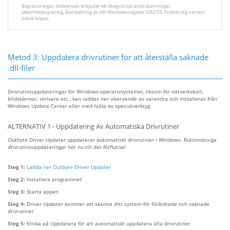
Begränsningar: testversion erbjuder ett obegränsat antal skanningar,
säkerhetskopiering, återställning av ditt Windows-register GRATIS. Fullständig version
måste köpas.
Metod 3: Uppdatera drivrutiner för att återställa saknade
.dll-filer
Drivrutinsuppdateringar för Windows-operativsystemet, liksom för nätverkskort,
bildskärmar, skrivare etc., kan laddas ner oberoende av varandra och installeras från
Windows Update Center eller med hjälp av specialverktyg.
ALTERNATIV 1 - Uppdatering Av Automatiska Drivrutiner
Outbyte Driver Updater uppdaterar automatiskt drivrutiner i Windows. Rutinmässiga
drivrutinsuppdateringar hör nu till det förflutna!
Steg 1:
Ladda ner Outbyte Driver Updater
Steg 2:
Installera programmet
Steg 3:
Starta appen
Steg 4:
Driver Updater kommer att skanna ditt system för föråldrade och saknade
drivrutiner
Steg 5:
Klicka på Uppdatera för att automatiskt uppdatera alla drivrutiner