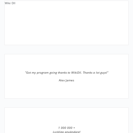
Wiki Dll
”Got my program going thanks to WikiDll. Thanks a lot guys!”
Alex James
1 000 000 +
Lyckliga användare!