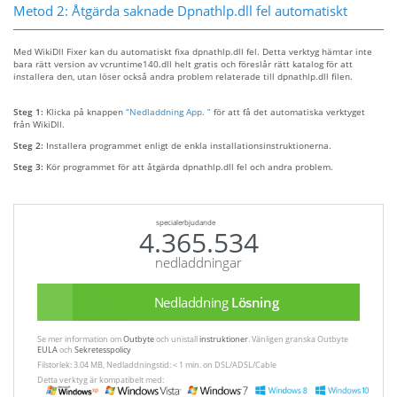
Metod 2: Åtgärda saknade Dpnathlp.dll fel automatiskt
Med WikiDll Fixer kan du automatiskt fixa dpnathlp.dll fel. Detta verktyg hämtar inte
bara rätt version av vcruntime140.dll helt gratis och föreslår rätt katalog för att
installera den, utan löser också andra problem relaterade till dpnathlp.dll filen.
Steg 1:
Klicka på knappen
“Nedladdning App. ”
för att få det automatiska verktyget
från WikiDll.
Steg 2:
Installera programmet enligt de enkla installationsinstruktionerna.
Steg 3:
Kör programmet för att åtgärda dpnathlp.dll fel och andra problem.
specialerbjudande
4.365.534
nedladdningar
Nedladdning
Lösning
Se mer information om
Outbyte
och unistall
instruktioner
. Vänligen granska Outbyte
EULA
och
Sekretesspolicy
Filstorlek: 3.04 MB, Nedladdningstid: < 1 min. on DSL/ADSL/Cable
Detta verktyg är kompatibelt med: