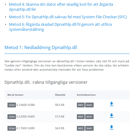
Metod 4: Skanna din dator efter skadlig kod för att åtgärda
dpnathlp.dll fel
Metod 5: Fix Dpnathlp.dll saknas fel med System File Checker (SFC)
Metod 6: Åtgärda skadad Dpnathlp.dll fil genom att utföra
systemåterställning
Metod 1: Nedladdning Dpnathlp.dll
Sök igenom tillgängliga versioner av dpnathlp.dll i listan nedan, välj rätt fil och tryck på
"Ladda ner" -länken. Om du inte kan bestämma vilken version du ska välja, läs artikeln
nedan eller använd den automatiska metoden för att lösa problemet
Dpnathlp.dll, :räkna tillgängliga versioner
Bits & Version
Filstorlek
Kontrollsummor
58.5 KB
6.3.9600.16384
32bit
MD5
SHA1
57.5 KB
6.2.9200.16450
32bit
MD5
SHA1
56.0 KB
6.1.7600.16385
32bit
MD5
SHA1