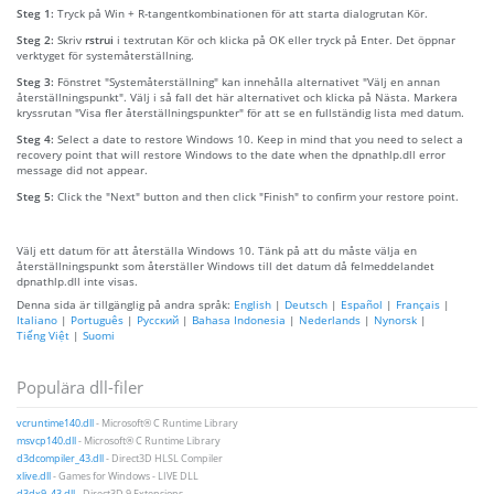
Steg 1:
Tryck på Win + R-tangentkombinationen för att starta dialogrutan Kör.
Steg 2:
Skriv
rstrui
i textrutan Kör och klicka på OK eller tryck på Enter. Det öppnar
verktyget för systemåterställning.
Steg 3:
Fönstret "Systemåterställning" kan innehålla alternativet "Välj en annan
återställningspunkt". Välj i så fall det här alternativet och klicka på Nästa. Markera
kryssrutan "Visa fler återställningspunkter" för att se en fullständig lista med datum.
Steg 4:
Select a date to restore Windows 10. Keep in mind that you need to select a
recovery point that will restore Windows to the date when the dpnathlp.dll error
message did not appear.
Steg 5:
Click the "Next" button and then click "Finish" to confirm your restore point.
Välj ett datum för att återställa Windows 10. Tänk på att du måste välja en
återställningspunkt som återställer Windows till det datum då felmeddelandet
dpnathlp.dll inte visas.
Denna sida är tillgänglig på andra språk:
English
|
Deutsch
|
Español
|
Français
|
Italiano
|
Português
|
Русский
|
Bahasa Indonesia
|
Nederlands
|
Nynorsk
|
Tiếng Việt
|
Suomi
Populära dll-filer
vcruntime140.dll
- Microsoft® C Runtime Library
msvcp140.dll
- Microsoft® C Runtime Library
d3dcompiler_43.dll
- Direct3D HLSL Compiler
xlive.dll
- Games for Windows - LIVE DLL
d3dx9_43.dll
- Direct3D 9 Extensions