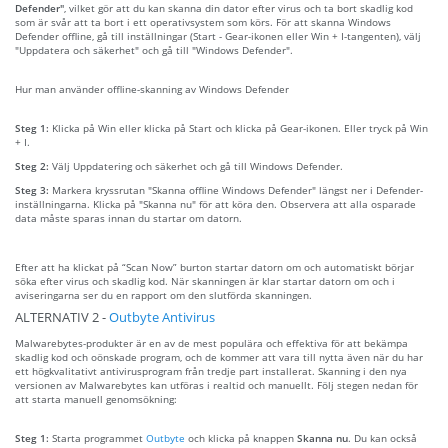
Defender"
, vilket gör att du kan skanna din dator efter virus och ta bort skadlig kod
som är svår att ta bort i ett operativsystem som körs. För att skanna Windows
Defender offline, gå till inställningar (Start - Gear-ikonen eller Win + I-tangenten), välj
"Uppdatera och säkerhet" och gå till "Windows Defender".
Hur man använder offline-skanning av Windows Defender
Steg 1:
Klicka på Win eller klicka på Start och klicka på Gear-ikonen. Eller tryck på Win
+ I.
Steg 2:
Välj Uppdatering och säkerhet och gå till Windows Defender.
Steg 3:
Markera kryssrutan "Skanna offline Windows Defender" längst ner i Defender-
inställningarna. Klicka på "Skanna nu" för att köra den. Observera att alla osparade
data måste sparas innan du startar om datorn.
Efter att ha klickat på “Scan Now” burton startar datorn om och automatiskt börjar
söka efter virus och skadlig kod. När skanningen är klar startar datorn om och i
aviseringarna ser du en rapport om den slutförda skanningen.
ALTERNATIV 2 -
Outbyte Antivirus
Malwarebytes-produkter är en av de mest populära och effektiva för att bekämpa
skadlig kod och oönskade program, och de kommer att vara till nytta även när du har
ett högkvalitativt antivirusprogram från tredje part installerat. Skanning i den nya
versionen av Malwarebytes kan utföras i realtid och manuellt. Följ stegen nedan för
att starta manuell genomsökning:
Steg 1:
Starta programmet
Outbyte
och klicka på knappen
Skanna nu
. Du kan också