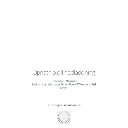
Dpnathlp.dll
nedladdning
Utvecklare:
Microsoft
Beskrivning:
Microsoft DirectPlay NAT Helper UPnP
Betyg:
Du springer:
unknown OS