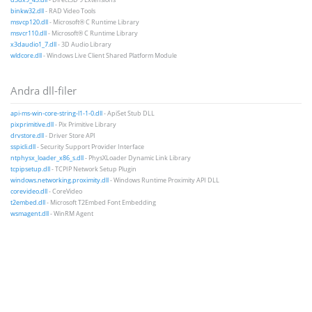
binkw32.dll
- RAD Video Tools
msvcp120.dll
- Microsoft® C Runtime Library
msvcr110.dll
- Microsoft® C Runtime Library
x3daudio1_7.dll
- 3D Audio Library
wldcore.dll
- Windows Live Client Shared Platform Module
Andra dll-filer
api-ms-win-core-string-l1-1-0.dll
- ApiSet Stub DLL
pixprimitive.dll
- Pix Primitive Library
drvstore.dll
- Driver Store API
sspicli.dll
- Security Support Provider Interface
ntphysx_loader_x86_s.dll
- PhysXLoader Dynamic Link Library
tcpipsetup.dll
- TCPIP Network Setup Plugin
windows.networking.proximity.dll
- Windows Runtime Proximity API DLL
corevideo.dll
- CoreVideo
t2embed.dll
- Microsoft T2Embed Font Embedding
wsmagent.dll
- WinRM Agent