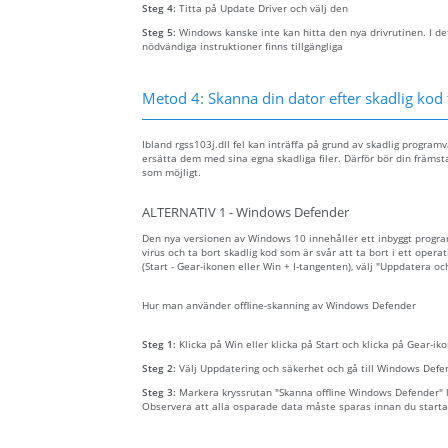
Steg 4:
Titta på Update Driver och välj den
Steg 5:
Windows kanske inte kan hitta den nya drivrutinen. I det
nödvändiga instruktioner finns tillgängliga
Metod 4: Skanna din dator efter skadlig kod f
Ibland rgss103j.dll fel kan inträffa på grund av skadlig progra
ersätta dem med sina egna skadliga filer. Därför bör din främsta
som möjligt.
ALTERNATIV 1 - Windows Defender
Den nya versionen av Windows 10 innehåller ett inbyggt prog
virus och ta bort skadlig kod som är svår att ta bort i ett opera
(Start - Gear-ikonen eller Win + I-tangenten), välj "Uppdatera o
Hur man använder offline-skanning av Windows Defender
Steg 1:
Klicka på Win eller klicka på Start och klicka på Gear-iko
Steg 2:
Välj Uppdatering och säkerhet och gå till Windows Defe
Steg 3:
Markera kryssrutan "Skanna offline Windows Defender" lä
Observera att alla osparade data måste sparas innan du starta