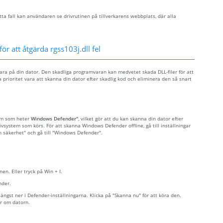
ta fall kan användaren se drivrutinen på tillverkarens webbplats, där alla
ör att åtgärda rgss103j.dll fel
mvara på din dator. Den skadliga programvaran kan medvetet skada DLL-filer för att
 prioritet vara att skanna din dator efter skadlig kod och eliminera den så snart
ram som heter
Windows Defender"
, vilket gör att du kan skanna din dator efter
tivsystem som körs. För att skanna Windows Defender offline, gå till inställningar
ch säkerhet" och gå till "Windows Defender".
nen. Eller tryck på Win + I.
nder.
ngst ner i Defender-inställningarna. Klicka på "Skanna nu" för att köra den.
r om datorn.