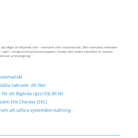
et på något av följande sätt - manuellt eller automatiskt. Den manuella metoden
den i spel- / programinstallationsmappen, medan den andra metoden är mycket
minimal ansträngning.
automatiskt
tälla saknade .dll-filer
för att åtgärda rgss103j.dll fel
stem File Checker (SFC)
nom att utföra systemåterställning