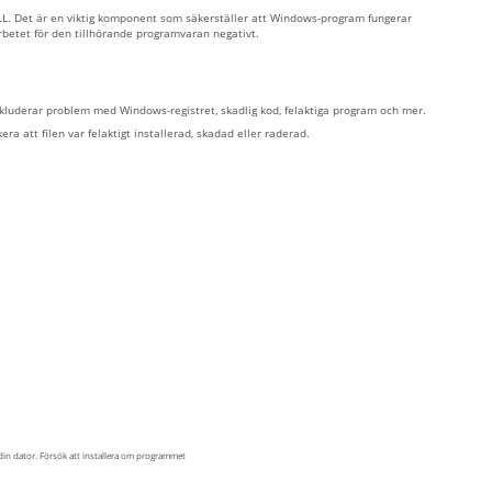
LL. Det är en viktig komponent som säkerställer att Windows-program fungerar
arbetet för den tillhörande programvaran negativt.
inkluderar problem med Windows-registret, skadlig kod, felaktiga program och mer.
ra att filen var felaktigt installerad, skadad eller raderad.
 din dator. Försök att installera om programmet