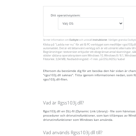
Ditt operativsystem:
Se mer information om
Outbyte
och unistall
instruktioner
. Vänligen granska Outby
Klicka på
"Ladda ner nu"
för att få PC-verktyget som medföljer rgss103j.d
automatiskt. Det är ett lättanvänt verktyg och är ett utmärkt alternativ ti
Begränsningar: testversion erbjuder ett obegränsat antal skanningar, säk
stöder sådana operativsystem som Windows 10, Windows 8 / 8.1, Windows 7
Filstorlek: 3,04 MB, Nedladdningstid: <1 min. på DSL/ADSL/ kabel
Eftersom du bestämde dig för att besöka den här sidan är chansen 
"rgss103j.dll saknas". Titta igenom informationen nedan, som f
rgss103j.dll-filen.
Vad är Rgss103j.dll?
Rgss103j.dll en DLL-fil (Dynamic Link Library) - file som hänvisa
procedurer och drivrutinsfunktioner, som kan tillämpas av Wind
drivrutinsfunktioner som Windows kan använda.
Vad används Rgss103j.dll till?