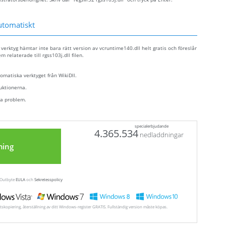
utomatiskt
 verktyg hämtar inte bara rätt version av vcruntime140.dll helt gratis och föreslår
m relaterade till rgss103j.dll filen.
tomatiska verktyget från WikiDll.
ruktionerna.
ra problem.
specialerbjudande
4.365.534
nedladdningar
ning
a Outbyte
EULA
och
Sekretesspolicy
tskopiering, återställning av ditt Windows-register GRATIS. Fullständig version måste köpas.