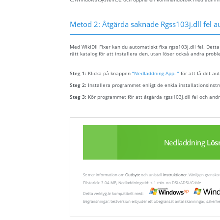
Metod 2: Åtgärda saknade Rgss103j.dll fel a
Med WikiDll Fixer kan du automatiskt fixa rgss103j.dll fel. Detta
rätt katalog för att installera den, utan löser också andra proble
Steg 1:
Klicka på knappen
“Nedladdning App. ”
för att få det au
Steg 2:
Installera programmet enligt de enkla installationsinst
Steg 3:
Kör programmet för att åtgärda rgss103j.dll fel och and
Nedladdning
Lös
Se mer information om
Outbyte
och unistall
instruktioner
. Vänligen gransk
Filstorlek: 3.04 MB, Nedladdningstid: < 1 min. on DSL/ADSL/Cable
Detta verktyg är kompatibelt med:
Begränsningar: testversion erbjuder ett obegränsat antal skanningar, säkerhe