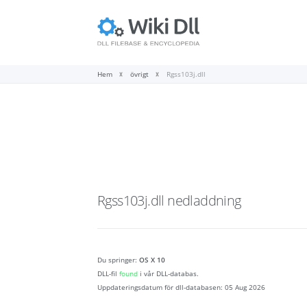
Hem
övrigt
Rgss103j.dll
Rgss103j.dll
nedladdning
Du springer:
OS X 10
DLL-fil
found
i vår DLL-databas.
Uppdateringsdatum för dll-databasen:
05 Aug 2026