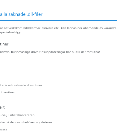
lla saknade .dll-filer
ör nätverkskort, bildskärmar, skrivare etc., kan laddas ner oberoende av varandra
specialverktyg.
tiner
dows. Rutinmässiga drivrutinsuppdateringar hör nu till det förflutna!
drade och saknade drivrutiner
drivrutiner
llt
n - välj Enhetshanteraren
klicka på den som behöver uppdateras
mvara