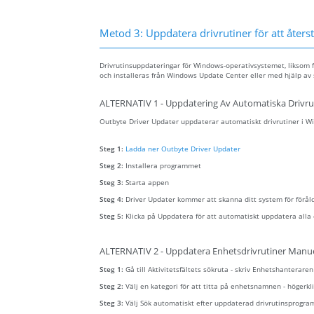
Metod 3: Uppdatera drivrutiner för att återstä
Drivrutinsuppdateringar för Windows-operativsystemet, liksom f
och installeras från Windows Update Center eller med hjälp av 
ALTERNATIV 1 - Uppdatering Av Automatiska Drivru
Outbyte Driver Updater uppdaterar automatiskt drivrutiner i Win
Steg 1:
Ladda ner Outbyte Driver Updater
Steg 2:
Installera programmet
Steg 3:
Starta appen
Steg 4:
Driver Updater kommer att skanna ditt system för förål
Steg 5:
Klicka på Uppdatera för att automatiskt uppdatera alla 
ALTERNATIV 2 - Uppdatera Enhetsdrivrutiner Manue
Steg 1:
Gå till Aktivitetsfältets sökruta - skriv Enhetshanterare
Steg 2:
Välj en kategori för att titta på enhetsnamnen - höger
Steg 3:
Välj Sök automatiskt efter uppdaterad drivrutinsprogra