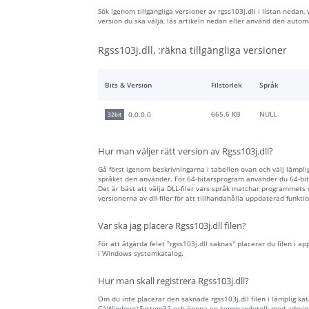
Sök igenom tillgängliga versioner av rgss103j.dll i listan nedan,
version du ska välja, läs artikeln nedan eller använd den auto
Rgss103j.dll, :räkna tillgängliga versioner
Bits & Version
Filstorlek
Språk
665.6 KB
NULL
0.0.0.0
32bit
Hur man väljer rätt version av Rgss103j.dll?
Gå först igenom beskrivningarna i tabellen ovan och välj lämplig 
språket den använder. För 64-bitarsprogram använder du 64-bita
Det är bäst att välja DLL-filer vars språk matchar programmets
versionerna av dll-filer för att tillhandahålla uppdaterad funktio
Var ska jag placera Rgss103j.dll filen?
För att åtgärda felet "rgss103j.dll saknas" placerar du filen i ap
i Windows systemkatalog.
Hur man skall registrera Rgss103j.dll?
Om du inte placerar den saknade rgss103j.dll filen i lämplig kat
C:\Windows\System32 och öppna en kommandotolk med administra