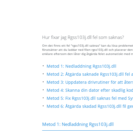
Hur fixar jag Rgss103j.dll fel som saknas?
Om det finns ett fel "rgss103j.dll saknas" kan du lösa problem
förutsätter att du laddar ned filen rgss103j.dll och placerar 
enklare eftersom den låter dig åtgärda felet automatiskt med 
Metod 1: Nedladdning Rgss103j.dll
Metod 2: Åtgärda saknade Rgss103j.dll fel 
Metod 3: Uppdatera drivrutiner för att åters
Metod 4: Skanna din dator efter skadlig kod 
Metod 5: Fix Rgss103j.dll saknas fel med Sy
Metod 6: Åtgärda skadad Rgss103j.dll fil ge
Metod 1: Nedladdning Rgss103j.dll