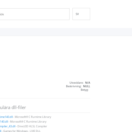
SV
EN
DE
ES
FR
IT
PT
RU
ID
Utvecklare:
N/A
NL
Beskrivning:
NULL
Betyg:
NN
VI
lära dll-filer
FI
ime140.dll
- Microsoft® C Runtime Library
40.dll
- Microsoft® C Runtime Library
piler_43.dll
- Direct3D HLSL Compiler
ll
- Games for Windows - LIVE DLL