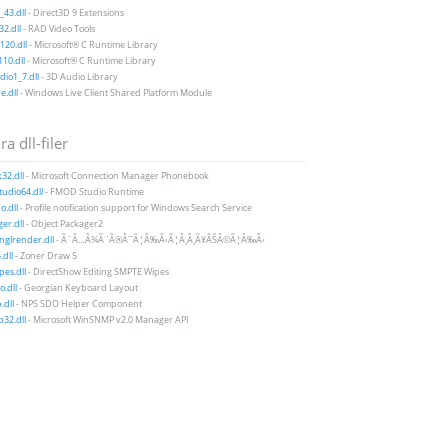
43.dll
- Direct3D 9 Extensions
2.dll
- RAD Video Tools
20.dll
- Microsoft® C Runtime Library
10.dll
- Microsoft® C Runtime Library
io1_7.dll
- 3D Audio Library
e.dll
- Windows Live Client Shared Platform Module
a dll-filer
32.dll
- Microsoft Connection Manager Phonebook
udio64.dll
- FMOD Studio Runtime
.dll
- Profile notification support for Windows Search Service
er.dll
- Object Packager2
nglrender.dll
- Ã¨Â…Â¾Ã¨Â®Â¯Ã¦Â‰Â‹Ã¦Â¸Â¸Ã¥ÂŠÂ©Ã¦Â‰Â‹
.dll
- Zoner Draw 5
es.dll
- DirectShow Editing SMPTE Wipes
.dll
- Georgian Keyboard Layout
.dll
- NPS SDO Helper Component
32.dll
- Microsoft WinSNMP v2.0 Manager API