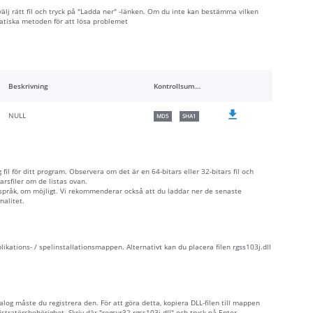
 välj rätt fil och tryck på "Ladda ner" -länken. Om du inte kan bestämma vilken
matiska metoden för att lösa problemet
Beskrivning
Kontrollsummor
NULL
MD5
SHA1
fil för ditt program. Observera om det är en 64-bitars eller 32-bitars fil och
rsfiler om de listas ovan.
 språk, om möjligt. Vi rekommenderar också att du laddar ner de senaste
nalitet.
plikations- / spelinstallationsmappen. Alternativt kan du placera filen rgss103j.dll
alog måste du registrera den. För att göra detta, kopiera DLL-filen till mappen
törsbehörighet. Skriv där "regsvr32 rgss103j.dll" och tryck på Enter.