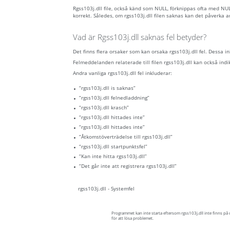
Rgss103j.dll file, också känd som NULL, förknippas ofta med NU
korrekt. Således, om rgss103j.dll filen saknas kan det påverka 
Vad är Rgss103j.dll saknas fel betyder?
Det finns flera orsaker som kan orsaka rgss103j.dll fel. Dessa 
Felmeddelanden relaterade till filen rgss103j.dll kan också indike
Andra vanliga rgss103j.dll fel inkluderar:
“rgss103j.dll is saknas”
“rgss103j.dll felnedladdning”
“rgss103j.dll krasch”
“rgss103j.dll hittades inte”
“rgss103j.dll hittades inte”
“Åtkomstöverträdelse till rgss103j.dll”
“rgss103j.dll startpunktsfel”
“Kan inte hitta rgss103j.dll”
“Det går inte att registrera rgss103j.dll”
rgss103j.dll - Systemfel
Programmet kan inte starta eftersom rgss103j.dll inte finns på
för att lösa problemet.