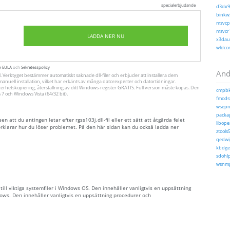
specialerbjudande
d3dx9_
binkw3
msvcp1
msvcr1
LADDA NER NU
x3daud
wldcor
te
EULA
och
Sekretesspolicy
Andr
ll. Verktyget bestämmer automatiskt saknade dll-filer och erbjuder att installera dem
ll manuell installation, vilket har erkänts av många datorexperter och datortidningar.
erhetskopiering, återställning av ditt Windows-register GRATIS. Full version måste köpas. Den
cmpbk
 och Windows Vista (64/32 bit).
fmodst
wsepno
packag
att du antingen letar efter rgss103j.dll-fil eller ett sätt att åtgärda felet
libope
örklarar hur du löser problemet. På den här sidan kan du också ladda ner
ztools5
qedwip
kbdgeo
sdohlp
wsnmp
s till viktiga systemfiler i Windows OS. Den innehåller vanligtvis en uppsättning
ows. Den innehåller vanligtvis en uppsättning procedurer och