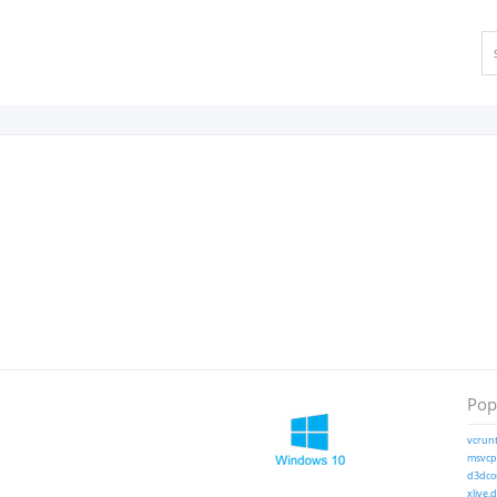
Popu
vcrunt
msvcp1
d3dcom
xlive.d