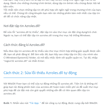
dụng. Dành cho những chương trình 64-bit, dùng tập tin 64-bit nếu chúng được liệt kê
bên trên.
Tốt nhất nên chọn những tập tin dll phù hợp với ngôn ngữ trong chương trình của bạn,
nếu có thể. Chúng tôi cũng khuyên bạn nên tải những phiên bản mới nhất của tập tin
dll để có chức năng cập nhật.
Nơi đặt tập tin Azroles.dll?
Để sửa lỗi “azroles.dll bị thiếu”, đặt tập tin vào thư mục cài đặt ứng dụng/trò chơi.
Ngoài ra, bạn có thể đặt tập tin azroles.dll trong thư mục hệ thống Windows.
Cách thức đăng kí Azroles.dll?
Nếu đưa tập tin azroles.dll bị thiếu vào thư mục thích hợp không giải quyết được vấn
đề, bạn sẽ phải đăng kí. Để làm việc đó, bạn hãy sao chép tập tin DLL của mình vào
C:\Windows\System32 folder, và mở dấu nhắc lệnh với quyền quản trị. Tại đó, nhập
“regsvr32 azroles.dll” và nhấn Enter.
Cách thức 2: Sửa lỗi thiếu Azroles.dll tự động
Với WikiDll Fixer bạn có thể sửa tự động những lỗi azroles.dll. Tiện ích là không chỉ
giúp bạn tải đúng phiên bản của azroles.dll hoàn toàn miễn phí và đề xuất thư mục
phù hợp để cài đặt mà còn giải quyết những vấn đề có liên quan đến tập tin
azroles.dll.
Bước 1:
Nhấn vào nút
“Tải App. ”
để tải công cụ tự động, được cung cấp bởi WikiDll.