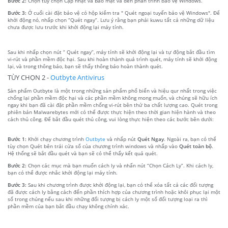
Bước 2:
Chọn tùy chọn Cập nhật và Bảo mật và đến phần trình bảo vệ Windows.
Bước 3:
Ở cuối cài đặt bảo vệ có hộp kiểm tra " Quét ngoại tuyến bảo vệ Windows". Để
khởi động nó, nhấp chọn “Quét ngay”. Lưu ý rằng bạn phải kuwu tất cả những dữ liệu
chưa được lưu trước khi khởi động lại máy tính.
Sau khi nhấp chọn nút “ Quét ngay”, máy tính sẽ khởi động lại và tự động bắt đầu tìm
vi-rút và phần mềm độc hại. Sau khi hoàn thành quá trình quét, máy tính sẽ khởi động
lại, và trong thông báo, bạn sẽ thấy thông báo hoàn thành quét.
TÙY CHỌN 2 -
Outbyte Antivirus
Sản phẩm Outbyte là một trong những sản phẩm phổ biến và hiệu qur nhất trong việc
chống lại phần mềm độc hại và các phần mềm không mong muốn, và chúng sẽ hữu ích
ngay khi bạn đã cài đặt phần mềm chống vi-rút bên thứ ba chất lượng cao. Quét trong
phiên bản Malwarebytes mới có thể được thực hiện theo thời gian hiện hành và theo
cách thủ công. Để bắt đầu quét thủ công, vui lòng thực hiện theo các bước bên dưới:
Bước 1:
Khởi chạy chương trình
Outbyte
và nhấp nút
Quét Ngay
. Ngoài ra, bạn có thể
tùy chọn Quét bên trái cửa sổ của chương trình windows và nhấp vào
Quét toàn bộ
.
Hệ thống sẽ bắt đầu quét và bạn sẽ có thể thấy kết quả quét.
Bước 2:
Chọn các mục mà bạn muốn cách ly và nhấn nút “Chọn Cách Ly”. Khi cách ly,
bạn có thể được nhắc khởi động lại máy tính.
Bước 3:
Sau khi chương trình được khởi động lại, bạn có thể xóa tất cả các đối tượng
đã được cách ly bằng cách đến phần thích hợp của chương trình hoặc khôi phục lại một
số trong chúng nếu sau khi những đối tượng bị cách ly một số đối tượng loại ra thì
phần mềm của bạn bắt đầu chạy không chính xác.