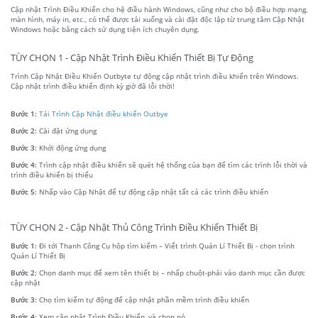
Cập nhật Trình Điều Khiển cho hệ điều hành Windows, cũng như cho bộ điều hợp mạng,
màn hình, máy in, etc., có thể được tải xuống và cài đặt độc lập từ trung tâm Cập Nhật
Windows hoặc bằng cách sử dụng tiện ích chuyên dụng.
TÙY CHỌN 1 - Cập Nhật Trình Điều Khiển Thiết Bị Tự Động
Trình Cập Nhật Điều Khiển Outbyte tự động cập nhật trình điều khiển trên Windows.
Cập nhật trình điều khiển định kỳ giờ đã lỗi thời!
Bước 1:
Tải Trình Cập Nhật điều khiển Outbye
Bước 2:
Cài đặt ứng dụng
Bước 3:
Khởi động ứng dụng
Bước 4:
Trình cập nhật điều khiển sẽ quét hệ thống của bạn để tìm các trình lỗi thời và
trình điều khiển bị thiếu
Bước 5:
Nhấp vào Cập Nhật để tự động cập nhật tất cả các trình điều khiển
TÙY CHỌN 2 - Cập Nhật Thủ Công Trình Điều Khiển Thiết Bị
Bước 1:
Đi tới Thanh Công Cụ hộp tìm kiếm – Viết trình Quản Lí Thiết Bị - chọn trình
Quản Lí Thiết Bị
Bước 2:
Chọn danh mục để xem tên thiết bị – nhấp chuột-phải vào danh mục cần được
cập nhật
Bước 3:
Chọ tìm kiếm tự động để cập nhật phần mềm trình điều khiển
Bước 4:
Xem cập nhật Trình Điều Khiển, và chọn nó