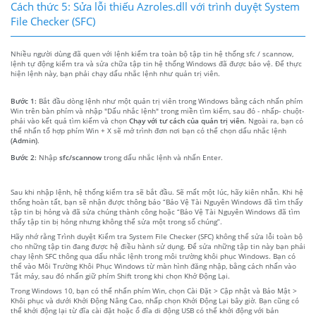
Cách thức 5: Sửa lỗi thiếu Azroles.dll với trình duyệt System
File Checker (SFC)
Nhiều người dùng đã quen với lệnh kiểm tra toàn bộ tập tin hệ thống sfc / scannow,
lệnh tự động kiểm tra và sửa chữa tập tin hệ thống Windows đã được bảo vệ. Để thực
hiện lệnh này, bạn phải chạy dấu nhắc lệnh như quản trị viên.
Bước 1:
Bắt đầu dòng lệnh như một quản trị viên trong Windows bằng cách nhấn phím
Win trên bàn phím và nhập "Dấu nhắc lệnh" trong miền tìm kiếm, sau đó - nhấp- chuột-
phải vào kết quả tìm kiếm và chọn
Chạy với tư cách của quản trị viên
. Ngoài ra, bạn có
thể nhấn tổ hợp phím Win + X sẽ mở trình đơn nơi bạn có thể chọn dấu nhắc lệnh
(Admin)
.
Bước 2:
Nhập
sfc/scannow
trong dấu nhắc lệnh và nhấn Enter.
Sau khi nhập lệnh, hệ thống kiểm tra sẽ bắt đầu. Sẽ mất một lúc, hãy kiên nhẫn. Khi hệ
thống hoàn tất, bạn sẽ nhận được thông báo “Bảo Vệ Tài Nguyên Windows đã tìm thấy
tập tin bị hỏng và đã sửa chúng thành công hoặc “Bảo Vệ Tài Nguyên Windows đã tìm
thấy tập tin bị hỏng nhưng không thể sửa một trong số chúng”.
Hãy nhớ rằng Trình duyệt Kiểm tra System File Checker (SFC) không thể sửa lỗi toàn bộ
cho những tập tin đang được hệ điều hành sử dụng. Để sửa những tập tin này bạn phải
chạy lệnh SFC thông qua dấu nhắc lệnh trong môi trường khôi phục Windows. Bạn có
thể vào Môi Trường Khôi Phục Windows từ màn hình đăng nhập, bằng cách nhấn vào
Tắt máy, sau đó nhấn giữ phím Shift trong khi chọn Khở Động Lại.
Trong Windows 10, bạn có thể nhấn phím Win, chọn Cài Đặt > Cập nhật và Bảo Mật >
Khôi phục và dưới Khởi Động Nâng Cao, nhấp chọn Khởi Động Lại bây giờ. Bạn cũng có
thể khởi động lại từ đĩa cài đặt hoặc ổ đĩa di động USB có thể khởi động với bản