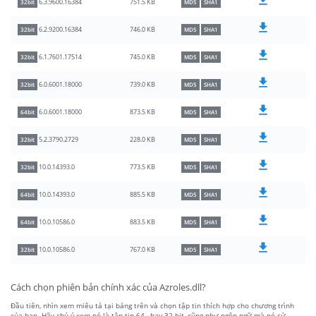
751.5 KB
6.3.9600.16384
32bit
MD5
SHA1
746.0 KB
6.2.9200.16384
32bit
MD5
SHA1
745.0 KB
6.1.7601.17514
32bit
MD5
SHA1
739.0 KB
6.0.6001.18000
32bit
MD5
SHA1
873.5 KB
6.0.6001.18000
64bit
MD5
SHA1
228.0 KB
5.2.3790.2729
32bit
MD5
SHA1
773.5 KB
10.0.14393.0
32bit
MD5
SHA1
885.5 KB
10.0.14393.0
64bit
MD5
SHA1
883.5 KB
10.0.10586.0
64bit
MD5
SHA1
767.0 KB
10.0.10586.0
32bit
MD5
SHA1
Cách chọn phiên bản chính xác của Azroles.dll?
Đầu tiên, nhìn xem miêu tả tại bảng trên và chọn tập tin thích hợp cho chương trình
của bạn. Hãy chú ý xem nó là tập tin 64-, hay 32-bit, cũng như ngôn ngữ mà nó sử