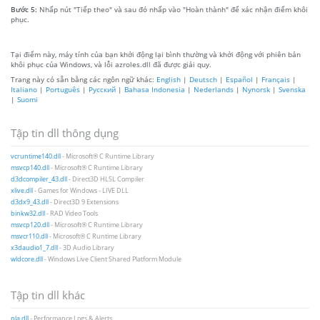
Bước 5:
Nhấp nút "Tiếp theo" và sau đó nhấp vào "Hoàn thành" để xác nhận điểm khôi
phục.
Tại điểm này, máy tính của bạn khởi động lại bình thường và khởi động với phiên bản
khôi phục của Windows, và lỗi azroles.dll đã được giải quy.
Trang này có sẵn bằng các ngôn ngữ khác:
English
|
Deutsch
|
Español
|
Français
|
Italiano
|
Português
|
Русский
|
Bahasa Indonesia
|
Nederlands
|
Nynorsk
|
Svenska
|
Suomi
Tập tin dll thông dụng
vcruntime140.dll
- Microsoft® C Runtime Library
msvcp140.dll
- Microsoft® C Runtime Library
d3dcompiler_43.dll
- Direct3D HLSL Compiler
xlive.dll
- Games for Windows - LIVE DLL
d3dx9_43.dll
- Direct3D 9 Extensions
binkw32.dll
- RAD Video Tools
msvcp120.dll
- Microsoft® C Runtime Library
msvcr110.dll
- Microsoft® C Runtime Library
x3daudio1_7.dll
- 3D Audio Library
wldcore.dll
- Windows Live Client Shared Platform Module
Tập tin dll khác
pla.dll
- Performance Logs & Alerts