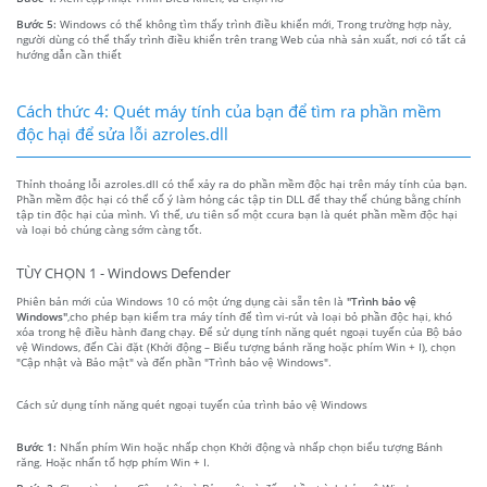
Bước 5:
Windows có thể không tìm thấy trình điều khiển mới, Trong trường hợp này,
người dùng có thể thấy trình điều khiển trên trang Web của nhà sản xuất, nơi có tất cả
hướng dẫn cần thiết
Cách thức 4: Quét máy tính của bạn để tìm ra phần mềm
độc hại để sửa lỗi azroles.dll
Thỉnh thoảng lỗi azroles.dll có thể xảy ra do phần mềm độc hại trên máy tính của bạn.
Phần mềm độc hại có thể cố ý làm hỏng các tập tin DLL để thay thế chúng bằng chính
tập tin độc hại của mình. Vì thế, ưu tiên số một ccura bạn là quét phần mềm độc hại
và loại bỏ chúng càng sớm càng tốt.
TÙY CHỌN 1 - Windows Defender
Phiên bản mới của Windows 10 có một ứng dụng cài sẵn tên là
"Trình bảo vệ
Windows"
,cho phép bạn kiểm tra máy tính để tìm vi-rút và loại bỏ phần độc hại, khó
xóa trong hệ điều hành đang chạy. Để sử dụng tính năng quét ngoại tuyến của Bộ bảo
vệ Windows, đến Cài đặt (Khởi động – Biểu tượng bánh răng hoặc phím Win + I), chọn
"Cập nhật và Bảo mật" và đến phần "Trình bảo vệ Windows".
Cách sử dụng tính năng quét ngoại tuyến của trình bảo vệ Windows
Bước 1:
Nhấn phím Win hoặc nhấp chọn Khởi động và nhấp chọn biểu tượng Bánh
răng. Hoặc nhấn tổ hợp phím Win + I.