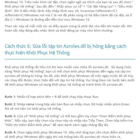
Windows 10. Trên màn hình cài đặt, chọn ngôn ngữ ưa thích của bạn và sau đó chon “
Khôi phục hệ thống”. Sau đó, đến “ Khắc phục sự cố” > “Cài đặt nâng cao” > “Dấu nhắc
lệnh”. Khi ở dấu nhắc lệnh, hãy nhập lệnh sau: sfc /scannow /offbootdir=C:\
/offwindir=C:\Windows nơi mà C là nơi đã phân vùng có hệ điều hành đã cài đặt, và ổ
đĩa C: \ Windows là đường dẫn đến thư mục Windows 10.
Thao tác này sẽ mất một lúc và điều quan trọng là phải đợi cho đến khi hoàn tất. Khi
hoàn tất, hãy đóng dấu nhắc lệnh và khởi động lại máy như bình thường.
Cách thức 6: Sửa lỗi tập tin Azroles.dll bị hỏng bằng cách
thực hiện Khôi Phục Hệ Thống
Khôi phục hệ thống rất hữu ích khi bạn muốn sửa chữa lỗi azroles.dll . Sử dụng chức
năng "Khôi phục Hệ thống", bạn có thể chọn khôi phục Windows đến ngày mà tập tin
azroles.dll không bị hỏng. Do đó, việc khôi phục Windows về một ngày trước đó sẽ hủy
các thay đổi đượcc thực hiện đối với tập tin hệ thống. Vui lòng theo các bước bên dưới
để khôi phục Windows sử dụng Khôi phục hệ thống và tránh khỏi lỗi azroles.dll.
Bước 1:
Nhấn tổ hợp phím Win + R để khởi chạy hộp thoại Run.
Bước 2:
Nhập
rstrui
trong hộp văn bản Run và nhấp chọn OK hoặc nhấn phím Enter.
Nó sẽ mở tiện ích khôi phục hệ thống.
Bước 3:
Cửa sổ “Khôi phục hệ thống” có thể bao gồm tùy chọn “Chọn điểm khôi phục
khác”. Nếu vậy, bạn hãy chọn tùy chọn này và nhấp vào Tiếp Theo. Chọn hộp kiểm tra
“Hiển thị thêm điểm khôi phục” để xem danh sách ngày tháng đầy đủ.
Bước 4:
Chọn ngày khôi phục Windows 10. Hãy nhớ rằng bạn cần chọn điểm khôi phục
sẽ khôi phục Windows đến ngày khi mà thông báo lỗi azroles.dll chưa hiện ra.