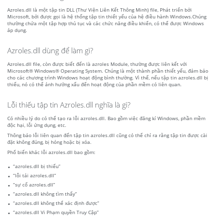
Azroles.dll là một tập tin DLL (Thư Viện Liên Kết Thông Minh) file, Phát triển bởi
Microsoft, bởi được gọi là hệ thống tập tin thiết yếu của hệ điều hành Windows.Chúng
thường chứa một tập hợp thủ tục và các chức năng điều khiển, có thể được Windows
áp dụng.
Azroles.dll dùng để làm gì?
Azroles.dll file, còn được biết đến là azroles Module, thường được liên kết với
Microsoft® Windows® Operating System. Chúng là một thành phần thiết yếu, đảm bảo
cho các chương trình Windows hoạt động bình thường. Vì thế, nếu tập tin azroles.dll bị
thiếu, nó có thể ảnh hưởng xấu đến hoạt động của phần mềm có liên quan.
Lỗi thiếu tập tin Azroles.dll nghĩa là gì?
Có nhiều lý do có thể tạo ra lỗi azroles.dll. Bao gồm việc đăng kí Windows, phần mềm
độc hại, lỗi ứng dụng, etc.
Thông báo lỗi liên quan đến tập tin azroles.dll cũng có thể chỉ ra rằng tập tin được cài
đặt không đúng, bị hỏng hoặc bị xóa.
Phổ biến khác lỗi azroles.dll bao gồm:
“azroles.dll bị thiếu”
“lỗi tải azroles.dll”
“sự cố azroles.dll”
“azroles.dll không tìm thấy”
“azroles.dll không thể xác định được”
“azroles.dll Vi Phạm quyền Truy Cập”