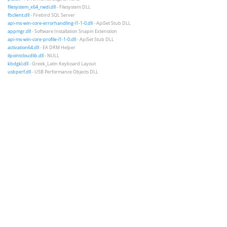
filesystem_x64_rwdi.dll
- Filesystem DLL
fbclient.dll
- Firebird SQL Server
api-ms-win-core-errorhandling-l1-1-0.dll
- ApiSet Stub DLL
appmgr.dll
- Software Installation Snapin Extenstion
api-ms-win-core-profile-l1-1-0.dll
- ApiSet Stub DLL
activation64.dll
- EA DRM Helper
ilpointcloudlib.dll
- NULL
kbdgkl.dll
- Greek_Latin Keyboard Layout
usbperf.dll
- USB Performance Objects DLL