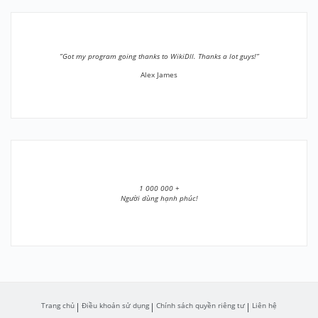
”Got my program going thanks to WikiDll. Thanks a lot guys!”
Alex James
1 000 000 +
Người dùng hạnh phúc!
Trang chủ
Điều khoản sử dụng
Chính sách quyền riêng tư
Liên hệ