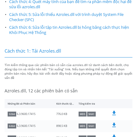
Cách thức 4: Quét máy tính của bạn để tìm ra phần mềm độc hại để
sửa lỗi azroles.dll
Cách thức 5: Sửa lỗi thiếu Azroles.dll với trình duyệt System File
Checker (SFC)
Cách thức 6: Sửa lỗi tập tin Azroles.dll bị hỏng bằng cách thực hiện
Khôi Phục Hệ Thống
Cách thức 1: Tải Azroles.dll
Tìm kiếm thông qua các phiên bản có sẵn của azroles.dll từ danh sách bên dưới, chọ
đúng tập tin và nhấn liên kết “Tải xuống” link. Nếu bạn không thể quyết định chọn
phiên bản nào, hãy đọc bài viết dưới đây hoặc dùng phương pháp tự động để giải quyết
vấn đề
Azroles.dll, 12 các phiên bản có sẵn
Những Bit và Phiên bản
Kích thước tập tin
Tổng kiểm tra
776.0 KB
6.3.9600.17415
32bit
MD5
SHA1
898.5 KB
6.3.9600.17415
64bit
MD5
SHA1