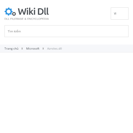
VI
EN
DE
ES
FR
Trang chủ
Microsoft
Azroles.dll
IT
PT
RU
ID
NL
NN
SV
FI