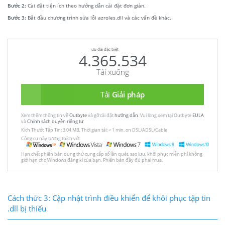
Bước 2:
Cài đặt tiện ích theo hướng dẫn cài đặt đơn giản.
Bước 3:
Bắt đầu chương trình sửa lỗi azroles.dll và các vấn đề khác.
ưu đãi đặc biệt
4.365.534
Tải xuống
Tải
Giải pháp
Xem thêm thông tin về
Outbyte
và gỡ cài đặt
hướng dẫn
. Vui lòng xem tại Outbyte
EULA
và
Chính sách quyền riêng tư
Kích Thước Tập Tin: 3.04 MB, Thời gian tải: < 1 min. on DSL/ADSL/Cable
Công cụ này tương thích với:
Hạn chế: phiên bản dùng thử cung cấp số lần quét, sao lưu, khôi phục miễn phí không
giới hạn cho Windows đăng kí của bạn. Phiên bản đầy đủ phải mua.
Cách thức 3: Cập nhật trình điều khiển để khôi phục tập tin
.dll bị thiếu