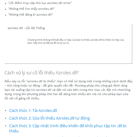
“Lỗi điểm truy cập thủ tục azroles.dll error”
“Không thể tìm thấy azroles.dll”
“Không thể đăng kí azroles.dll”
azroles.dll - Lỗi Hệ Thống
Chương trình không thể bắt đầu vì máy của bạn bị thiếu azroles.dll bị thiếu từ máy của
bạn. Hãy thử cài đặt lại để xử lý sự cố.
Cách xử lý sự cố lỗi thiếu Azroles.dll?
Nếu xảy ra lỗi “azroles.dll bị thiếu”, bạn có thể sử dụng một trong những cách dưới đây
– thủ công hoặc tự động – để giải quyết vấn đề. Phương pháp thủ công giả định rằng
bạn tải xuống tập tin azroles.dll và đặt nó vào bên trong thư mục cài đặt trò chơi/ứng
dụng, trong khi phương pháp thứ hai dễ dàng hơn nhiều khi mà nó cho phép bạn sửa
lỗi với cố gắng tối thiểu.
Cách thức 1: Tải Azroles.dll
Cách thức 2: Sửa lỗi thiếu Azroles.dll tự động
Cách thức 3: Cập nhật trình điều khiển để khôi phục tập tin .dll bị
thiếu