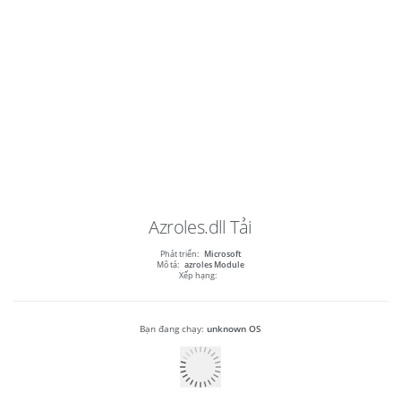
Azroles.dll
Tải
Phát triển:
Microsoft
Mô tả:
azroles Module
Xếp hạng:
Bạn đang chạy:
unknown OS