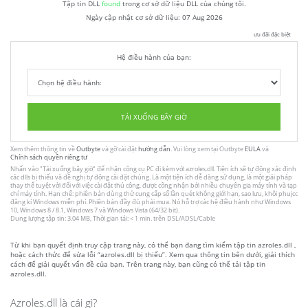
Tập tin DLL
found
trong cơ sở dữ liệu DLL của chúng tôi.
Ngày cập nhật cơ sở dữ liệu:
07 Aug 2026
ưu đãi đặc biệt
Hệ điều hành của bạn:
TẢI XUỐNG BÂY GIỜ
Xem thêm thông tin về
Outbyte
và gỡ cài đặt
hướng dẫn
. Vui lòng xem tại Outbyte
EULA
và
Chính sách quyền riêng tư
Nhấn vào
"Tải xuống bây giờ"
để nhận công cụ PC đi kèm với azroles.dll. Tiện ích sẽ tự động xác định
các dlls bị thiếu và đề nghị tự động cài đặt chúng. Là một tiện ích dễ dàng sử dụng, là một giải pháp
thay thế tuyệt vời đối với việc cài đặt thủ công, được công nhận bởi nhiều chuyên gia máy tính và tạp
chí máy tính. Hạn chế: phiên bản dùng thử cung cấp số lần quét không giới hạn, sao lưu, khôi phujcc
đăng kí Windows miễn phí. Phiên bản đầy đủ phải mua. Nó hỗ trợ các hệ điều hành như Windows
10, Windows 8 / 8.1, Windows 7 và Windows Vista (64/32 bit).
Dung lượng tập tin: 3.04 MB, Thời gian tải: < 1 min. trên DSL/ADSL/Cable
Từ khi bạn quyết định truy cập trang này, có thể bạn đang tìm kiếm tập tin azroles.dll ,
hoặc cách thức để sửa lỗi “azroles.dll bị thiếu”. Xem qua thông tin bên dưới, giải thích
cách để giải quyết vấn đề của bạn. Trên trang này, bạn cũng có thể tải tập tin
azroles.dll.
Azroles.dll là cái gì?