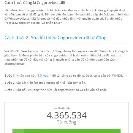
Cách thức đăng kí Cngprovider.dll?
Nếu đưa tập tin cngprovider.dll bị thiếu vào thư mục thích hợp không giải quyết được
vấn đề, bạn sẽ phải đăng kí. Để làm việc đó, bạn hãy sao chép tập tin DLL của mình vào
C:\Windows\System32 folder, và mở dấu nhắc lệnh với quyền quản trị. Tại đó, nhập
“regsvr32 cngprovider.dll” và nhấn Enter.
Cách thức 2: Sửa lỗi thiếu Cngprovider.dll tự động
Với WikiDll Fixer bạn có thể sửa tự động những lỗi cngprovider.dll. Tiện ích là không chỉ
giúp bạn tải đúng phiên bản của cngprovider.dll hoàn toàn miễn phí và đề xuất thư
mục phù hợp để cài đặt mà còn giải quyết những vấn đề có liên quan đến tập tin
cngprovider.dll.
Bước 1:
Nhấn vào nút
“Tải App. ”
để tải công cụ tự động, được cung cấp bởi WikiDll.
Bước 2:
Cài đặt tiện ích theo hướng dẫn cài đặt đơn giản.
Bước 3:
Bắt đầu chương trình sửa lỗi cngprovider.dll và các vấn đề khác.
ưu đãi đặc biệt
4.365.534
Tải xuống