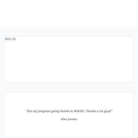
Wiki Dll
”Got my program going thanks to WikiDll. Thanks a lot guys!”
Alex James