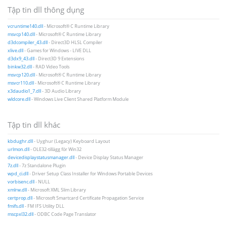
Tập tin dll thông dụng
vcruntime140.dll
- Microsoft® C Runtime Library
msvcp140.dll
- Microsoft® C Runtime Library
d3dcompiler_43.dll
- Direct3D HLSL Compiler
xlive.dll
- Games for Windows - LIVE DLL
d3dx9_43.dll
- Direct3D 9 Extensions
binkw32.dll
- RAD Video Tools
msvcp120.dll
- Microsoft® C Runtime Library
msvcr110.dll
- Microsoft® C Runtime Library
x3daudio1_7.dll
- 3D Audio Library
wldcore.dll
- Windows Live Client Shared Platform Module
Tập tin dll khác
kbdughr.dll
- Uyghur (Legacy) Keyboard Layout
urlmon.dll
- OLE32-tillägg för Win32
devicedisplaystatusmanager.dll
- Device Display Status Manager
7z.dll
- 7z Standalone Plugin
wpd_ci.dll
- Driver Setup Class Installer for Windows Portable Devices
vorbisenc.dll
- NULL
xmlrw.dll
- Microsoft XML Slim Library
certprop.dll
- Microsoft Smartcard Certificate Propagation Service
fmifs.dll
- FM IFS Utility DLL
mscpxl32.dll
- ODBC Code Page Translator