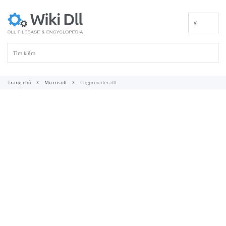
VI
EN
DE
ES
FR
Trang chủ
Microsoft
Cngprovider.dll
IT
PT
RU
ID
NL
NN
SV
FI