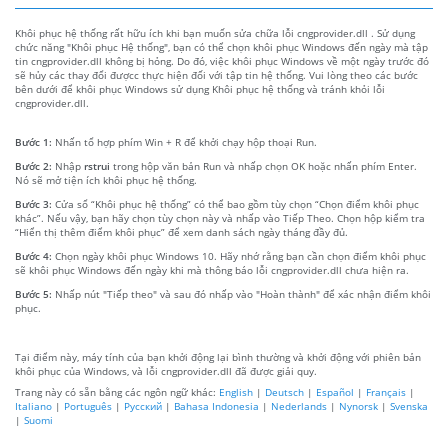
Khôi phục hệ thống rất hữu ích khi bạn muốn sửa chữa lỗi cngprovider.dll . Sử dụng
chức năng "Khôi phục Hệ thống", bạn có thể chọn khôi phục Windows đến ngày mà tập
tin cngprovider.dll không bị hỏng. Do đó, việc khôi phục Windows về một ngày trước đó
sẽ hủy các thay đổi đượcc thực hiện đối với tập tin hệ thống. Vui lòng theo các bước
bên dưới để khôi phục Windows sử dụng Khôi phục hệ thống và tránh khỏi lỗi
cngprovider.dll.
Bước 1:
Nhấn tổ hợp phím Win + R để khởi chạy hộp thoại Run.
Bước 2:
Nhập
rstrui
trong hộp văn bản Run và nhấp chọn OK hoặc nhấn phím Enter.
Nó sẽ mở tiện ích khôi phục hệ thống.
Bước 3:
Cửa sổ “Khôi phục hệ thống” có thể bao gồm tùy chọn “Chọn điểm khôi phục
khác”. Nếu vậy, bạn hãy chọn tùy chọn này và nhấp vào Tiếp Theo. Chọn hộp kiểm tra
“Hiển thị thêm điểm khôi phục” để xem danh sách ngày tháng đầy đủ.
Bước 4:
Chọn ngày khôi phục Windows 10. Hãy nhớ rằng bạn cần chọn điểm khôi phục
sẽ khôi phục Windows đến ngày khi mà thông báo lỗi cngprovider.dll chưa hiện ra.
Bước 5:
Nhấp nút "Tiếp theo" và sau đó nhấp vào "Hoàn thành" để xác nhận điểm khôi
phục.
Tại điểm này, máy tính của bạn khởi động lại bình thường và khởi động với phiên bản
khôi phục của Windows, và lỗi cngprovider.dll đã được giải quy.
Trang này có sẵn bằng các ngôn ngữ khác:
English
|
Deutsch
|
Español
|
Français
|
Italiano
|
Português
|
Русский
|
Bahasa Indonesia
|
Nederlands
|
Nynorsk
|
Svenska
|
Suomi