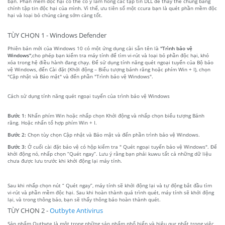
bạn. Phần mềm độc hại có thể cố ý làm hỏng các tập tin DLL để thay thế chúng bằng
chính tập tin độc hại của mình. Vì thế, ưu tiên số một ccura bạn là quét phần mềm độc
hại và loại bỏ chúng càng sớm càng tốt.
TÙY CHỌN 1 - Windows Defender
Phiên bản mới của Windows 10 có một ứng dụng cài sẵn tên là
"Trình bảo vệ
Windows"
,cho phép bạn kiểm tra máy tính để tìm vi-rút và loại bỏ phần độc hại, khó
xóa trong hệ điều hành đang chạy. Để sử dụng tính năng quét ngoại tuyến của Bộ bảo
vệ Windows, đến Cài đặt (Khởi động – Biểu tượng bánh răng hoặc phím Win + I), chọn
"Cập nhật và Bảo mật" và đến phần "Trình bảo vệ Windows".
Cách sử dụng tính năng quét ngoại tuyến của trình bảo vệ Windows
Bước 1:
Nhấn phím Win hoặc nhấp chọn Khởi động và nhấp chọn biểu tượng Bánh
răng. Hoặc nhấn tổ hợp phím Win + I.
Bước 2:
Chọn tùy chọn Cập nhật và Bảo mật và đến phần trình bảo vệ Windows.
Bước 3:
Ở cuối cài đặt bảo vệ có hộp kiểm tra " Quét ngoại tuyến bảo vệ Windows". Để
khởi động nó, nhấp chọn “Quét ngay”. Lưu ý rằng bạn phải kuwu tất cả những dữ liệu
chưa được lưu trước khi khởi động lại máy tính.
Sau khi nhấp chọn nút “ Quét ngay”, máy tính sẽ khởi động lại và tự động bắt đầu tìm
vi-rút và phần mềm độc hại. Sau khi hoàn thành quá trình quét, máy tính sẽ khởi động
lại, và trong thông báo, bạn sẽ thấy thông báo hoàn thành quét.
TÙY CHỌN 2 -
Outbyte Antivirus
Sản phẩm Outbyte là một trong những sản phẩm phổ biến và hiệu qur nhất trong việc