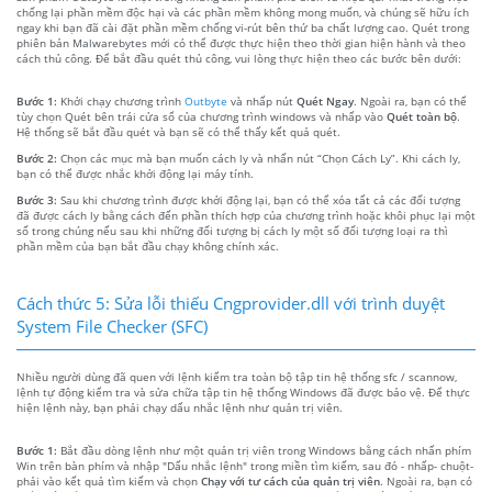
chống lại phần mềm độc hại và các phần mềm không mong muốn, và chúng sẽ hữu ích
ngay khi bạn đã cài đặt phần mềm chống vi-rút bên thứ ba chất lượng cao. Quét trong
phiên bản Malwarebytes mới có thể được thực hiện theo thời gian hiện hành và theo
cách thủ công. Để bắt đầu quét thủ công, vui lòng thực hiện theo các bước bên dưới:
Bước 1:
Khởi chạy chương trình
Outbyte
và nhấp nút
Quét Ngay
. Ngoài ra, bạn có thể
tùy chọn Quét bên trái cửa sổ của chương trình windows và nhấp vào
Quét toàn bộ
.
Hệ thống sẽ bắt đầu quét và bạn sẽ có thể thấy kết quả quét.
Bước 2:
Chọn các mục mà bạn muốn cách ly và nhấn nút “Chọn Cách Ly”. Khi cách ly,
bạn có thể được nhắc khởi động lại máy tính.
Bước 3:
Sau khi chương trình được khởi động lại, bạn có thể xóa tất cả các đối tượng
đã được cách ly bằng cách đến phần thích hợp của chương trình hoặc khôi phục lại một
số trong chúng nếu sau khi những đối tượng bị cách ly một số đối tượng loại ra thì
phần mềm của bạn bắt đầu chạy không chính xác.
Cách thức 5: Sửa lỗi thiếu Cngprovider.dll với trình duyệt
System File Checker (SFC)
Nhiều người dùng đã quen với lệnh kiểm tra toàn bộ tập tin hệ thống sfc / scannow,
lệnh tự động kiểm tra và sửa chữa tập tin hệ thống Windows đã được bảo vệ. Để thực
hiện lệnh này, bạn phải chạy dấu nhắc lệnh như quản trị viên.
Bước 1:
Bắt đầu dòng lệnh như một quản trị viên trong Windows bằng cách nhấn phím
Win trên bàn phím và nhập "Dấu nhắc lệnh" trong miền tìm kiếm, sau đó - nhấp- chuột-
phải vào kết quả tìm kiếm và chọn
Chạy với tư cách của quản trị viên
. Ngoài ra, bạn có