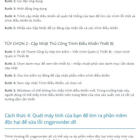
Bước 2:
Cài đặt ứng dụng
Bước 3:
Khởi động ứng dụng
Bước 4:
Trình cập nhật điều khiển sẽ quét hệ thống của bạn để tìm các trình lỗi thời và
trình điều khiển bị thiếu
Bước 5:
Nhấp vào Cập Nhật để tự động cập nhật tất cả các trình điều khiển
TÙY CHỌN 2 - Cập Nhật Thủ Công Trình Điều Khiển Thiết Bị
Bước 1:
Đi tới Thanh Công Cụ hộp tìm kiếm – Viết trình Quản Lí Thiết Bị - chọn trình
Quản Lí Thiết Bị
Bước 2:
Chọn danh mục để xem tên thiết bị – nhấp chuột-phải vào danh mục cần được
cập nhật
Bước 3:
Chọ tìm kiếm tự động để cập nhật phần mềm trình điều khiển
Bước 4:
Xem cập nhật Trình Điều Khiển, và chọn nó
Bước 5:
Windows có thể không tìm thấy trình điều khiển mới, Trong trường hợp này,
người dùng có thể thấy trình điều khiển trên trang Web của nhà sản xuất, nơi có tất cả
hướng dẫn cần thiết
Cách thức 4: Quét máy tính của bạn để tìm ra phần mềm
độc hại để sửa lỗi cngprovider.dll
Thỉnh thoảng lỗi cngprovider.dll có thể xảy ra do phần mềm độc hại trên máy tính của