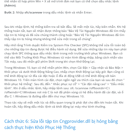
thể nhấn tổ hợp phím Win + X sẽ mở trình đơn nơi bạn có thể chọn dấu nhắc lệnh
(Admin)
.
Bước 2:
Nhập
sfc/scannow
trong dấu nhắc lệnh và nhấn Enter.
Sau khi nhập lệnh, hệ thống kiểm tra sẽ bắt đầu. Sẽ mất một lúc, hãy kiên nhẫn. Khi hệ
thống hoàn tất, bạn sẽ nhận được thông báo “Bảo Vệ Tài Nguyên Windows đã tìm thấy
tập tin bị hỏng và đã sửa chúng thành công hoặc “Bảo Vệ Tài Nguyên Windows đã tìm
thấy tập tin bị hỏng nhưng không thể sửa một trong số chúng”.
Hãy nhớ rằng Trình duyệt Kiểm tra System File Checker (SFC) không thể sửa lỗi toàn bộ
cho những tập tin đang được hệ điều hành sử dụng. Để sửa những tập tin này bạn phải
chạy lệnh SFC thông qua dấu nhắc lệnh trong môi trường khôi phục Windows. Bạn có
thể vào Môi Trường Khôi Phục Windows từ màn hình đăng nhập, bằng cách nhấn vào
Tắt máy, sau đó nhấn giữ phím Shift trong khi chọn Khở Động Lại.
Trong Windows 10, bạn có thể nhấn phím Win, chọn Cài Đặt > Cập nhật và Bảo Mật >
Khôi phục và dưới Khởi Động Nâng Cao, nhấp chọn Khởi Động Lại bây giờ. Bạn cũng có
thể khởi động lại từ đĩa cài đặt hoặc ổ đĩa di động USB có thể khởi động với bản
Windows 10. Trên màn hình cài đặt, chọn ngôn ngữ ưa thích của bạn và sau đó chon “
Khôi phục hệ thống”. Sau đó, đến “ Khắc phục sự cố” > “Cài đặt nâng cao” > “Dấu nhắc
lệnh”. Khi ở dấu nhắc lệnh, hãy nhập lệnh sau: sfc /scannow /offbootdir=C:\
/offwindir=C:\Windows nơi mà C là nơi đã phân vùng có hệ điều hành đã cài đặt, và ổ
đĩa C: \ Windows là đường dẫn đến thư mục Windows 10.
Thao tác này sẽ mất một lúc và điều quan trọng là phải đợi cho đến khi hoàn tất. Khi
hoàn tất, hãy đóng dấu nhắc lệnh và khởi động lại máy như bình thường.
Cách thức 6: Sửa lỗi tập tin Cngprovider.dll bị hỏng bằng
cách thực hiện Khôi Phục Hệ Thống