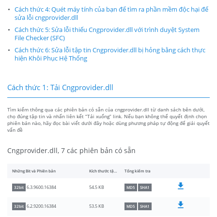
Cách thức 4: Quét máy tính của bạn để tìm ra phần mềm độc hại để
sửa lỗi cngprovider.dll
Cách thức 5: Sửa lỗi thiếu Cngprovider.dll với trình duyệt System
File Checker (SFC)
Cách thức 6: Sửa lỗi tập tin Cngprovider.dll bị hỏng bằng cách thực
hiện Khôi Phục Hệ Thống
Cách thức 1: Tải Cngprovider.dll
Tìm kiếm thông qua các phiên bản có sẵn của cngprovider.dll từ danh sách bên dưới,
chọ đúng tập tin và nhấn liên kết “Tải xuống” link. Nếu bạn không thể quyết định chọn
phiên bản nào, hãy đọc bài viết dưới đây hoặc dùng phương pháp tự động để giải quyết
vấn đề
Cngprovider.dll, 7 các phiên bản có sẵn
Những Bit và Phiên bản
Kích thước tập tin
Tổng kiểm tra
54.5 KB
6.3.9600.16384
32bit
MD5
SHA1
53.5 KB
6.2.9200.16384
32bit
MD5
SHA1