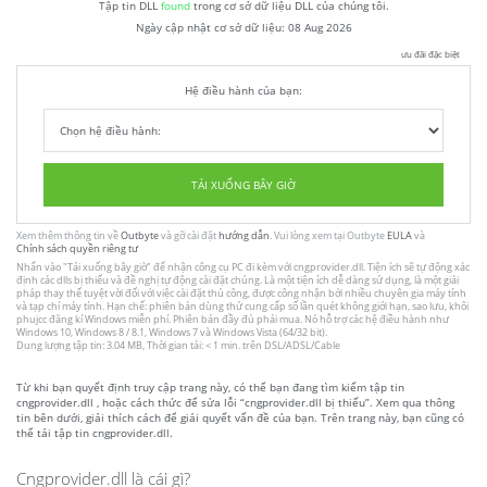
Tập tin DLL
found
trong cơ sở dữ liệu DLL của chúng tôi.
Ngày cập nhật cơ sở dữ liệu:
08 Aug 2026
ưu đãi đặc biệt
Hệ điều hành của bạn:
TẢI XUỐNG BÂY GIỜ
Xem thêm thông tin về
Outbyte
và gỡ cài đặt
hướng dẫn
. Vui lòng xem tại Outbyte
EULA
và
Chính sách quyền riêng tư
Nhấn vào
"Tải xuống bây giờ"
để nhận công cụ PC đi kèm với cngprovider.dll. Tiện ích sẽ tự động xác
định các dlls bị thiếu và đề nghị tự động cài đặt chúng. Là một tiện ích dễ dàng sử dụng, là một giải
pháp thay thế tuyệt vời đối với việc cài đặt thủ công, được công nhận bởi nhiều chuyên gia máy tính
và tạp chí máy tính. Hạn chế: phiên bản dùng thử cung cấp số lần quét không giới hạn, sao lưu, khôi
phujcc đăng kí Windows miễn phí. Phiên bản đầy đủ phải mua. Nó hỗ trợ các hệ điều hành như
Windows 10, Windows 8 / 8.1, Windows 7 và Windows Vista (64/32 bit).
Dung lượng tập tin: 3.04 MB, Thời gian tải: < 1 min. trên DSL/ADSL/Cable
Từ khi bạn quyết định truy cập trang này, có thể bạn đang tìm kiếm tập tin
cngprovider.dll , hoặc cách thức để sửa lỗi “cngprovider.dll bị thiếu”. Xem qua thông
tin bên dưới, giải thích cách để giải quyết vấn đề của bạn. Trên trang này, bạn cũng có
thể tải tập tin cngprovider.dll.
Cngprovider.dll là cái gì?