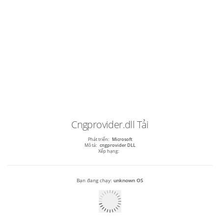
Cngprovider.dll
Tải
Phát triển:
Microsoft
Mô tả:
cngprovider DLL
Xếp hạng:
Bạn đang chạy:
unknown OS