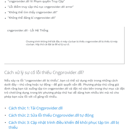
“cngprovider.dll Vi Phạm quyền Truy Cập”
“Lỗi điểm truy cập thủ tục cngprovider.dll error”
“Không thể tìm thấy cngprovider.dll”
“Không thể đăng kí cngprovider.dll”
cngprovider.dll - Lỗi Hệ Thống
Chương trình không thể bắt đầu vì máy của bạn bị thiếu cngprovider.dll bị thiếu từ máy
của bạn. Hãy thử cài đặt lại để xử lý sự cố.
Cách xử lý sự cố lỗi thiếu Cngprovider.dll?
Nếu xảy ra lỗi “cngprovider.dll bị thiếu”, bạn có thể sử dụng một trong những cách
dưới đây – thủ công hoặc tự động – để giải quyết vấn đề. Phương pháp thủ công giả
định rằng bạn tải xuống tập tin cngprovider.dll và đặt nó vào bên trong thư mục cài đặt
trò chơi/ứng dụng, trong khi phương pháp thứ hai dễ dàng hơn nhiều khi mà nó cho
phép bạn sửa lỗi với cố gắng tối thiểu.
Cách thức 1: Tải Cngprovider.dll
Cách thức 2: Sửa lỗi thiếu Cngprovider.dll tự động
Cách thức 3: Cập nhật trình điều khiển để khôi phục tập tin .dll bị
thiếu