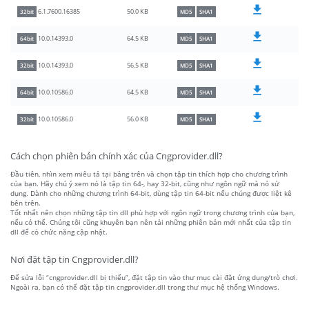
50.0 KB
6.1.7600.16385
32bit
MD5
SHA1
64.5 KB
10.0.14393.0
64bit
MD5
SHA1
56.5 KB
10.0.14393.0
32bit
MD5
SHA1
64.5 KB
10.0.10586.0
64bit
MD5
SHA1
56.0 KB
10.0.10586.0
32bit
MD5
SHA1
Cách chọn phiên bản chính xác của Cngprovider.dll?
Đầu tiên, nhìn xem miêu tả tại bảng trên và chọn tập tin thích hợp cho chương trình
của bạn. Hãy chú ý xem nó là tập tin 64-, hay 32-bit, cũng như ngôn ngữ mà nó sử
dụng. Dành cho những chương trình 64-bit, dùng tập tin 64-bit nếu chúng được liệt kê
bên trên.
Tốt nhất nên chọn những tập tin dll phù hợp với ngôn ngữ trong chương trình của bạn,
nếu có thể. Chúng tôi cũng khuyên bạn nên tải những phiên bản mới nhất của tập tin
dll để có chức năng cập nhật.
Nơi đặt tập tin Cngprovider.dll?
Để sửa lỗi “cngprovider.dll bị thiếu”, đặt tập tin vào thư mục cài đặt ứng dụng/trò chơi.
Ngoài ra, bạn có thể đặt tập tin cngprovider.dll trong thư mục hệ thống Windows.