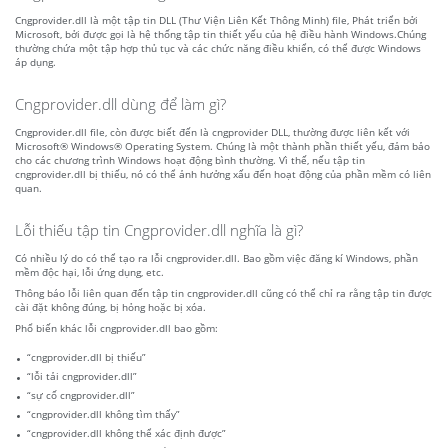
Cngprovider.dll là một tập tin DLL (Thư Viện Liên Kết Thông Minh) file, Phát triển bởi
Microsoft, bởi được gọi là hệ thống tập tin thiết yếu của hệ điều hành Windows.Chúng
thường chứa một tập hợp thủ tục và các chức năng điều khiển, có thể được Windows
áp dụng.
Cngprovider.dll dùng để làm gì?
Cngprovider.dll file, còn được biết đến là cngprovider DLL, thường được liên kết với
Microsoft® Windows® Operating System. Chúng là một thành phần thiết yếu, đảm bảo
cho các chương trình Windows hoạt động bình thường. Vì thế, nếu tập tin
cngprovider.dll bị thiếu, nó có thể ảnh hưởng xấu đến hoạt động của phần mềm có liên
quan.
Lỗi thiếu tập tin Cngprovider.dll nghĩa là gì?
Có nhiều lý do có thể tạo ra lỗi cngprovider.dll. Bao gồm việc đăng kí Windows, phần
mềm độc hại, lỗi ứng dụng, etc.
Thông báo lỗi liên quan đến tập tin cngprovider.dll cũng có thể chỉ ra rằng tập tin được
cài đặt không đúng, bị hỏng hoặc bị xóa.
Phổ biến khác lỗi cngprovider.dll bao gồm:
“cngprovider.dll bị thiếu”
“lỗi tải cngprovider.dll”
“sự cố cngprovider.dll”
“cngprovider.dll không tìm thấy”
“cngprovider.dll không thể xác định được”