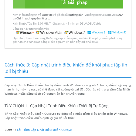
Tải
Giải pháp
Xem thêm thông tin về
Outbyte
và gỡ cài đặt
hướng dẫn
. Vui lòng xem tại Outbyte
EULA
và
Chính sách quyền riêng tư
Kích Thước Tập Tin: 3.04 MB, Thời gian tải: < 1 min. on DSL/ADSL/Cable
Công cụ này tương thích với:
Hạn chế: phiên bản dùng thử cung cấp số lần quét, sao lưu, khôi phục miễn phí không
giới hạn cho Windows đăng kí của bạn. Phiên bản đầy đủ phải mua.
Cách thức 3: Cập nhật trình điều khiển để khôi phục tập tin
.dll bị thiếu
Cập nhật Trình Điều Khiển cho hệ điều hành Windows, cũng như cho bộ điều hợp mạng,
màn hình, máy in, etc., có thể được tải xuống và cài đặt độc lập từ trung tâm Cập Nhật
Windows hoặc bằng cách sử dụng tiện ích chuyên dụng.
TÙY CHỌN 1 - Cập Nhật Trình Điều Khiển Thiết Bị Tự Động
Trình Cập Nhật Điều Khiển Outbyte tự động cập nhật trình điều khiển trên Windows.
Cập nhật trình điều khiển định kỳ giờ đã lỗi thời!
Bước 1:
Tải Trình Cập Nhật điều khiển Outbye