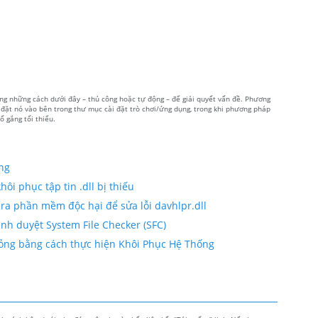
rong những cách dưới đây – thủ công hoặc tự động – để giải quyết vấn đề. Phương
à đặt nó vào bên trong thư mục cài đặt trò chơi/ứng dụng, trong khi phương pháp
ố gắng tối thiểu.
ộng
ôi phục tập tin .dll bị thiếu
ra phần mềm độc hại để sửa lỗi davhlpr.dll
rình duyệt System File Checker (SFC)
ị hỏng bằng cách thực hiện Khôi Phục Hệ Thống