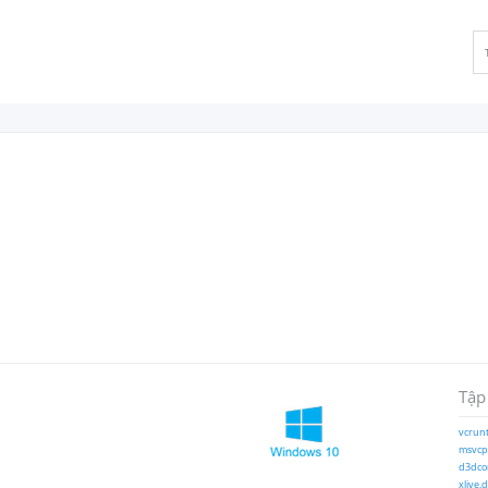
Tập
vcrunt
msvcp1
d3dcom
xlive.d