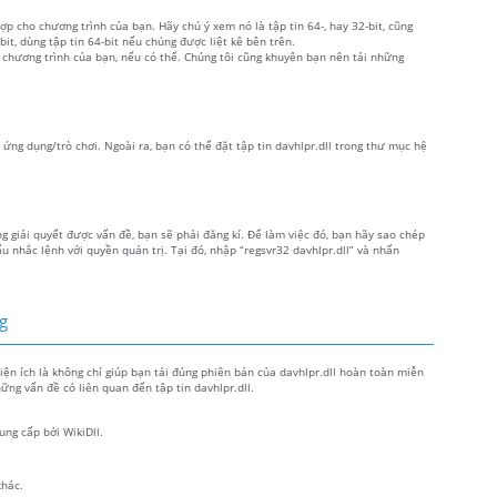
ợp cho chương trình của bạn. Hãy chú ý xem nó là tập tin 64-, hay 32-bit, cũng
, dùng tập tin 64-bit nếu chúng được liệt kê bên trên.
 chương trình của bạn, nếu có thể. Chúng tôi cũng khuyên bạn nên tải những
t ứng dụng/trò chơi. Ngoài ra, bạn có thể đặt tập tin davhlpr.dll trong thư mục hệ
g giải quyết được vấn đề, bạn sẽ phải đăng kí. Để làm việc đó, bạn hãy sao chép
 nhắc lệnh với quyền quản trị. Tại đó, nhập “regsvr32 davhlpr.dll” và nhấn
ng
Tiện ích là không chỉ giúp bạn tải đúng phiên bản của davhlpr.dll hoàn toàn miễn
ững vấn đề có liên quan đến tập tin davhlpr.dll.
ung cấp bởi WikiDll.
khác.