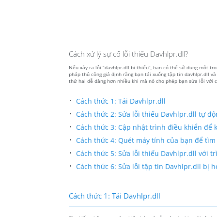
Cách xử lý sự cố lỗi thiếu Davhlpr.dll?
Nếu xảy ra lỗi “davhlpr.dll bị thiếu”, bạn có thể sử dụng một t
pháp thủ công giả định rằng bạn tải xuống tập tin davhlpr.dll v
thứ hai dễ dàng hơn nhiều khi mà nó cho phép bạn sửa lỗi với c
Cách thức 1: Tải Davhlpr.dll
Cách thức 2: Sửa lỗi thiếu Davhlpr.dll tự đ
Cách thức 3: Cập nhật trình điều khiển để kh
Cách thức 4: Quét máy tính của bạn để tìm 
Cách thức 5: Sửa lỗi thiếu Davhlpr.dll với t
Cách thức 6: Sửa lỗi tập tin Davhlpr.dll b
Cách thức 1: Tải Davhlpr.dll