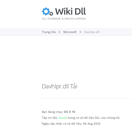
Trang chủ
Microsoft
Davhlpr.dll
Davhlpr.dll
Tải
Bạn đang chạy:
OS X 10
Tập tin DLL
found
trong cơ sở dữ liệu DLL của chúng tôi.
Ngày cập nhật cơ sở dữ liệu:
06 Aug 2026