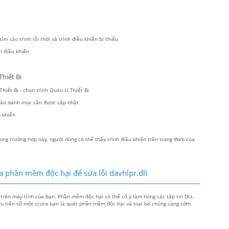
m các trình lỗi thời và trình điều khiển bị thiếu
h điều khiển
hiết Bị
hiết Bị - chọn trình Quản Lí Thiết Bị
 vào danh mục cần được cập nhật
 khiển
ong trường hợp này, người dùng có thể thấy trình điều khiển trên trang Web của
a phần mềm độc hại để sửa lỗi davhlpr.dll
 trên máy tính của bạn. Phần mềm độc hại có thể cố ý làm hỏng các tập tin DLL
 ưu tiên số một ccura bạn là quét phần mềm độc hại và loại bỏ chúng càng sớm