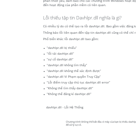
phần thiết yếu, đảm bảo cho các chương trình Windows hoạt động
đến hoạt động của phần mềm có liên quan.
Lỗi thiếu tập tin Davhlpr.dll nghĩa là gì?
Có nhiều lý do có thể tạo ra lỗi davhlpr.dll. Bao gồm việc đăng 
Thông báo lỗi liên quan đến tập tin davhlpr.dll cũng có thể chỉ 
Phổ biến khác lỗi davhlpr.dll bao gồm:
“davhlpr.dll bị thiếu”
“lỗi tải davhlpr.dll”
“sự cố davhlpr.dll”
“davhlpr.dll không tìm thấy”
“davhlpr.dll không thể xác định được”
“davhlpr.dll Vi Phạm quyền Truy Cập”
“Lỗi điểm truy cập thủ tục davhlpr.dll error”
“Không thể tìm thấy davhlpr.dll”
“Không thể đăng kí davhlpr.dll”
davhlpr.dll - Lỗi Hệ Thống
Chương trình không thể bắt đầu vì máy của bạn bị thiếu davhlpr.
để xử lý sự cố.