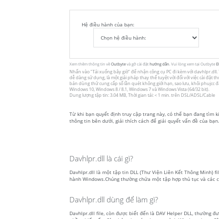
Hệ điều hành của bạn:
Xem thêm thông tin về
Outbyte
và gỡ cài đặt
hướng dẫn
. Vui lòng xem tại Outbyte
E
Nhấn vào
"Tải xuống bây giờ"
để nhận công cụ PC đi kèm với davhlpr.dll. T
dễ dàng sử dụng, là một giải pháp thay thế tuyệt vời đối với việc cài đặt
bản dùng thử cung cấp số lần quét không giới hạn, sao lưu, khôi phujcc
Windows 10, Windows 8 / 8.1, Windows 7 và Windows Vista (64/32 bit).
Dung lượng tập tin: 3.04 MB, Thời gian tải: < 1 min. trên DSL/ADSL/Cable
Từ khi bạn quyết định truy cập trang này, có thể bạn đang tìm ki
thông tin bên dưới, giải thích cách để giải quyết vấn đề của bạn.
Davhlpr.dll là cái gì?
Davhlpr.dll là một tập tin DLL (Thư Viện Liên Kết Thông Minh) fil
hành Windows.Chúng thường chứa một tập hợp thủ tục và các c
Davhlpr.dll dùng để làm gì?
Davhlpr.dll file, còn được biết đến là DAV Helper DLL, thường 