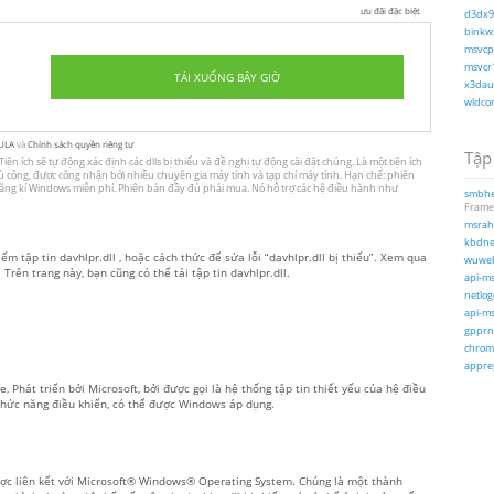
ưu đãi đặc biệt
d3dx9_
binkw3
msvcp1
msvcr1
TẢI XUỐNG BÂY GIỜ
x3daud
wldcor
ULA
và
Chính sách quyền riêng tư
Tập 
iện ích sẽ tự động xác định các dlls bị thiếu và đề nghị tự động cài đặt chúng. Là một tiện ích
 thủ công, được công nhận bởi nhiều chuyên gia máy tính và tạp chí máy tính. Hạn chế: phiên
 đăng kí Windows miễn phí. Phiên bản đầy đủ phải mua. Nó hỗ trợ các hệ điều hành như
smbhel
Frame
msrahc
kbdnec
ếm tập tin davhlpr.dll , hoặc cách thức để sửa lỗi “davhlpr.dll bị thiếu”. Xem qua
wuweb
 Trên trang này, bạn cũng có thể tải tập tin davhlpr.dll.
api-ms
netlog
api-ms
gpprne
chrome
apprep
e, Phát triển bởi Microsoft, bởi được gọi là hệ thống tập tin thiết yếu của hệ điều
hức năng điều khiển, có thể được Windows áp dụng.
được liên kết với Microsoft® Windows® Operating System. Chúng là một thành