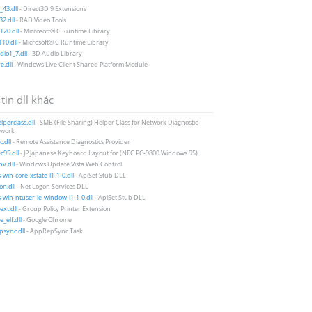
43.dll
- Direct3D 9 Extensions
2.dll
- RAD Video Tools
20.dll
- Microsoft® C Runtime Library
10.dll
- Microsoft® C Runtime Library
io1_7.dll
- 3D Audio Library
e.dll
- Windows Live Client Shared Platform Module
tin dll khác
perclass.dll
- SMB (File Sharing) Helper Class for Network Diagnostic
work
.dll
- Remote Assistance Diagnostics Provider
95.dll
- JP Japanese Keyboard Layout for (NEC PC-9800 Windows 95)
v.dll
- Windows Update Vista Web Control
-win-core-xstate-l1-1-0.dll
- ApiSet Stub DLL
on.dll
- Net Logon Services DLL
-win-ntuser-ie-window-l1-1-0.dll
- ApiSet Stub DLL
xt.dll
- Group Policy Printer Extension
_elf.dll
- Google Chrome
sync.dll
- AppRepSync Task