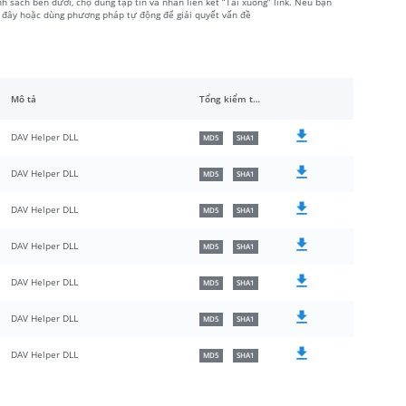
h sách bên dưới, chọ đúng tập tin và nhấn liên kết “Tải xuống” link. Nếu bạn
i đây hoặc dùng phương pháp tự động để giải quyết vấn đề
Mô tả
Tổng kiểm tra
DAV Helper DLL
MD5
SHA1
DAV Helper DLL
MD5
SHA1
DAV Helper DLL
MD5
SHA1
DAV Helper DLL
MD5
SHA1
DAV Helper DLL
MD5
SHA1
DAV Helper DLL
MD5
SHA1
DAV Helper DLL
MD5
SHA1