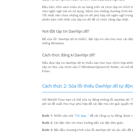
Đầu tiên, nhìn xem miêu tả tại bảng trên và chọn tập tin thích h
như ngôn ngữ mà nó sử dụng. Dành cho những chương trình 64-bit
Tốt nhất nên chọn những tập tin dll phù hợp với ngôn ngữ trong
phiên bản mới nhất của tập tin dll để có chức năng cập nhật.
Nơi đặt tập tin Davhlpr.dll?
Để sửa lỗi “davhlpr.dll bị thiếu”, đặt tập tin vào thư mục cài đặ
thống Windows.
Cách thức đăng kí Davhlpr.dll?
Nếu đưa tập tin davhlpr.dll bị thiếu vào thư mục thích hợp khôn
tập tin DLL của mình vào C:\Windows\System32 folder, và mở dấu
Enter.
Cách thức 2: Sửa lỗi thiếu Davhlpr.dll tự độ
Với WikiDll Fixer bạn có thể sửa tự động những lỗi davhlpr.dll. 
phí và đề xuất thư mục phù hợp để cài đặt mà còn giải quyết nh
Bước 1:
Nhấn vào nút
“Tải App. ”
để tải công cụ tự động, được c
Bước 2:
Cài đặt tiện ích theo hướng dẫn cài đặt đơn giản.
Bước 3:
Bắt đầu chương trình sửa lỗi davhlpr.dll và các vấn đề 