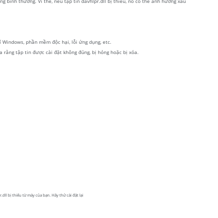
 bình thường. Vì thế, nếu tập tin davhlpr.dll bị thiếu, nó có thể ảnh hưởng xấu
kí Windows, phần mềm độc hại, lỗi ứng dụng, etc.
ra rằng tập tin được cài đặt không đúng, bị hỏng hoặc bị xóa.
dll bị thiếu từ máy của bạn. Hãy thử cài đặt lại