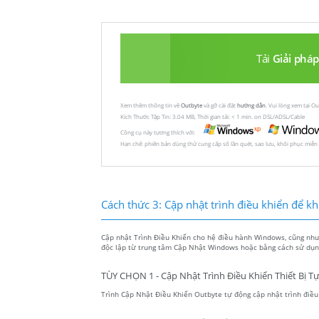
Tải
Giải pháp
Xem thêm thông tin về
Outbyte
và gỡ cài đặt
hướng dẫn
. Vui lòng xem tại O
Kích Thước Tập Tin: 3.04 MB, Thời gian tải: < 1 min. on DSL/ADSL/Cable
Công cụ này tương thích với:
Hạn chế: phiên bản dùng thử cung cấp số lần quét, sao lưu, khôi phục miễn
Cách thức 3: Cập nhật trình điều khiển để khôi
Cập nhật Trình Điều Khiển cho hệ điều hành Windows, cũng như c
độc lập từ trung tâm Cập Nhật Windows hoặc bằng cách sử dụng
TÙY CHỌN 1 - Cập Nhật Trình Điều Khiển Thiết Bị T
Trình Cập Nhật Điều Khiển Outbyte tự động cập nhật trình điều k