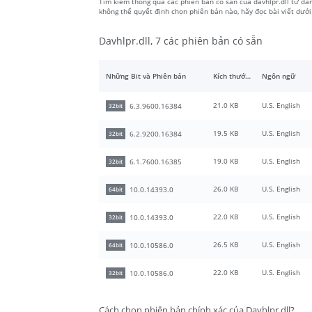
Tìm kiếm thông qua các phiên bản có sẵn của davhlpr.dll từ dan
không thể quyết định chọn phiên bản nào, hãy đọc bài viết dướ
Davhlpr.dll, 7 các phiên bản có sẵn
Những Bit và Phiên bản
Kích thước tập tin
Ngôn ngữ
21.0 KB
U.S. English
6.3.9600.16384
32bit
19.5 KB
U.S. English
6.2.9200.16384
32bit
19.0 KB
U.S. English
6.1.7600.16385
32bit
26.0 KB
U.S. English
10.0.14393.0
64bit
22.0 KB
U.S. English
10.0.14393.0
32bit
26.5 KB
U.S. English
10.0.10586.0
64bit
22.0 KB
U.S. English
10.0.10586.0
32bit
Cách chọn phiên bản chính xác của Davhlpr.dll?