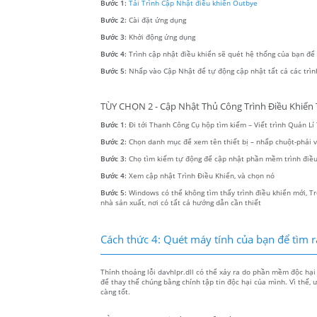
Bước 1:
Tải Trình Cập Nhật điều khiển Outbye
Bước 2:
Cài đặt ứng dụng
Bước 3:
Khởi động ứng dụng
Bước 4:
Trình cập nhật điều khiển sẽ quét hệ thống của bạn để tì
Bước 5:
Nhấp vào Cập Nhật để tự động cập nhật tất cả các trìn
TÙY CHỌN 2 - Cập Nhật Thủ Công Trình Điều Khiển T
Bước 1:
Đi tới Thanh Công Cụ hộp tìm kiếm – Viết trình Quản Lí T
Bước 2:
Chọn danh mục để xem tên thiết bị – nhấp chuột-phải
Bước 3:
Chọ tìm kiếm tự động để cập nhật phần mềm trình điều
Bước 4:
Xem cập nhật Trình Điều Khiển, và chọn nó
Bước 5:
Windows có thể không tìm thấy trình điều khiển mới, Tr
nhà sản xuất, nơi có tất cả hướng dẫn cần thiết
Cách thức 4: Quét máy tính của bạn để tìm r
Thỉnh thoảng lỗi davhlpr.dll có thể xảy ra do phần mềm độc hại
để thay thế chúng bằng chính tập tin độc hại của mình. Vì thế,
càng tốt.