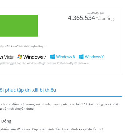
ưu đãi đặc biệt
4.365.534
Tải xuống
utbyte
EULA
và
Chính sách quyền riêng tư
 phí không giới hạn cho Windows đăng kí của bạn. Phiên bản đầy đủ phải mua.
 phục tập tin .dll bị thiếu
ho bộ điều hợp mạng, màn hình, máy in, etc., có thể được tải xuống và cài đặt
 tiện ích chuyên dụng.
ự Động
hiển trên Windows. Cập nhật trình điều khiển định kỳ giờ đã lỗi thời!