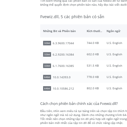
Tìm kiếm thông qua các phiên bản có sẵn của fvewiz.dll từ danh
không thể quyết định chọn phiên bản nào, hãy đọc bài viết dướ
Fvewiz.dll, 5 các phiên bản có sẵn
Những Bit và Phiên bản
Kích thước tập tin
Ngôn ngữ
744.0 KB
U.S. English
6.3.9600.17044
32bit
602.0 KB
U.S. English
6.2.9200.16384
32bit
531.5 KB
U.S. English
6.1.7600.16385
32bit
778.0 KB
U.S. English
10.0.14393.0
64bit
802.0 KB
U.S. English
10.0.10586.212
64bit
Cách chọn phiên bản chính xác của Fvewiz.dll?
Đầu tiên, nhìn xem miêu tả tại bảng trên và chọn tập tin thích h
như ngôn ngữ mà nó sử dụng. Dành cho những chương trình 64-bit
Tốt nhất nên chọn những tập tin dll phù hợp với ngôn ngữ trong
phiên bản mới nhất của tập tin dll để có chức năng cập nhật.