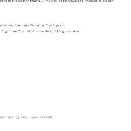
ws hoạt động bình thường. Vì thế, nếu tập tin fvewiz.dll bị thiếu, nó có thể ảnh
í Windows, phần mềm độc hại, lỗi ứng dụng, etc.
a rằng tập tin được cài đặt không đúng, bị hỏng hoặc bị xóa.
ll bị thiếu từ máy của bạn. Hãy thử cài đặt lại để