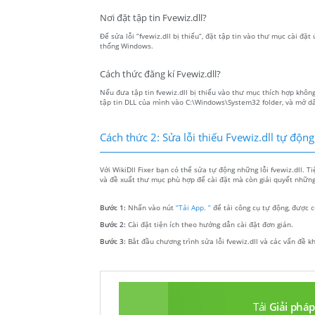
Nơi đặt tập tin Fvewiz.dll?
Để sửa lỗi “fvewiz.dll bị thiếu”, đặt tập tin vào thư mục cài đặt
thống Windows.
Cách thức đăng kí Fvewiz.dll?
Nếu đưa tập tin fvewiz.dll bị thiếu vào thư mục thích hợp không
tập tin DLL của mình vào C:\Windows\System32 folder, và mở dấu
Cách thức 2: Sửa lỗi thiếu Fvewiz.dll tự động
Với WikiDll Fixer bạn có thể sửa tự động những lỗi fvewiz.dll. T
và đề xuất thư mục phù hợp để cài đặt mà còn giải quyết những 
Bước 1:
Nhấn vào nút
“Tải App. ”
để tải công cụ tự động, được c
Bước 2:
Cài đặt tiện ích theo hướng dẫn cài đặt đơn giản.
Bước 3:
Bắt đầu chương trình sửa lỗi fvewiz.dll và các vấn đề k
Tải
Giải pháp