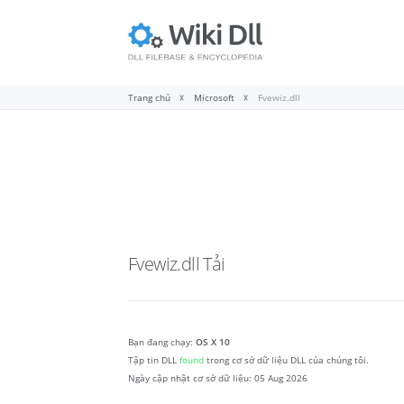
Trang chủ
Microsoft
Fvewiz.dll
Fvewiz.dll
Tải
Bạn đang chạy:
OS X 10
Tập tin DLL
found
trong cơ sở dữ liệu DLL của chúng tôi.
Ngày cập nhật cơ sở dữ liệu:
05 Aug 2026