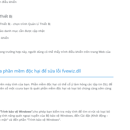
h điều khiển
hiết Bị
hiết Bị - chọn trình Quản Lí Thiết Bị
 vào danh mục cần được cập nhật
 khiển
ong trường hợp này, người dùng có thể thấy trình điều khiển trên trang Web của
a phần mềm độc hại để sửa lỗi fvewiz.dll
trên máy tính của bạn. Phần mềm độc hại có thể cố ý làm hỏng các tập tin DLL để
 tiên số một ccura bạn là quét phần mềm độc hại và loại bỏ chúng càng sớm càng
"Trình bảo vệ Windows"
,cho phép bạn kiểm tra máy tính để tìm vi-rút và loại bỏ
g tính năng quét ngoại tuyến của Bộ bảo vệ Windows, đến Cài đặt (Khởi động –
o mật" và đến phần "Trình bảo vệ Windows".