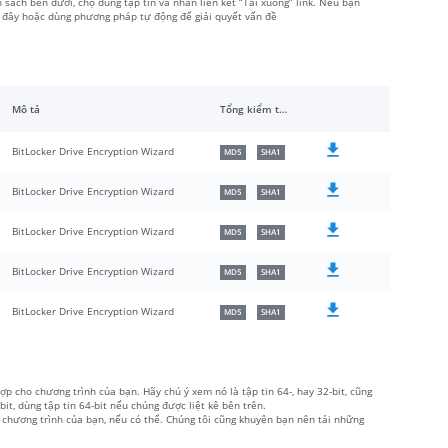
 sách bên dưới, chọ đúng tập tin và nhấn liên kết “Tải xuống” link. Nếu bạn
i đây hoặc dùng phương pháp tự động để giải quyết vấn đề
Mô tả
Tổng kiểm tra
BitLocker Drive Encryption Wizard
MD5
SHA1
BitLocker Drive Encryption Wizard
MD5
SHA1
BitLocker Drive Encryption Wizard
MD5
SHA1
BitLocker Drive Encryption Wizard
MD5
SHA1
BitLocker Drive Encryption Wizard
MD5
SHA1
ợp cho chương trình của bạn. Hãy chú ý xem nó là tập tin 64-, hay 32-bit, cũng
, dùng tập tin 64-bit nếu chúng được liệt kê bên trên.
 chương trình của bạn, nếu có thể. Chúng tôi cũng khuyên bạn nên tải những