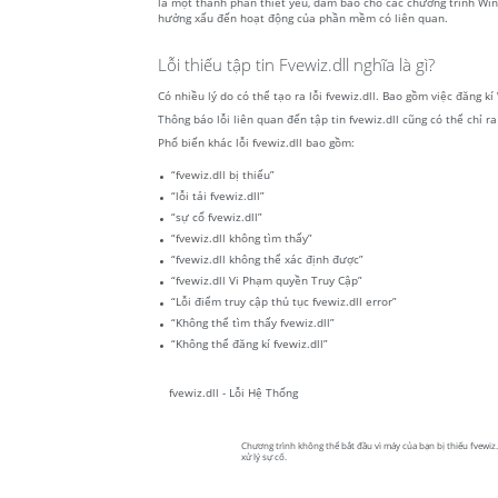
là một thành phần thiết yếu, đảm bảo cho các chương trình Windo
hưởng xấu đến hoạt động của phần mềm có liên quan.
Lỗi thiếu tập tin Fvewiz.dll nghĩa là gì?
Có nhiều lý do có thể tạo ra lỗi fvewiz.dll. Bao gồm việc đăng k
Thông báo lỗi liên quan đến tập tin fvewiz.dll cũng có thể chỉ r
Phổ biến khác lỗi fvewiz.dll bao gồm:
“fvewiz.dll bị thiếu”
“lỗi tải fvewiz.dll”
“sự cố fvewiz.dll”
“fvewiz.dll không tìm thấy”
“fvewiz.dll không thể xác định được”
“fvewiz.dll Vi Phạm quyền Truy Cập”
“Lỗi điểm truy cập thủ tục fvewiz.dll error”
“Không thể tìm thấy fvewiz.dll”
“Không thể đăng kí fvewiz.dll”
fvewiz.dll - Lỗi Hệ Thống
Chương trình không thể bắt đầu vì máy của bạn bị thiếu fvewiz.d
xử lý sự cố.