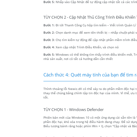
Bước 5:
Nhấp vào Cập Nhật để tự động cập nhật tất cả các trìn
TÙY CHỌN 2 - Cập Nhật Thủ Công Trình Điều Khiển T
Bước 1:
Đi tới Thanh Công Cụ hộp tìm kiếm – Viết trình Quản Lí T
Bước 2:
Chọn danh mục để xem tên thiết bị – nhấp chuột-phải
Bước 3:
Chọ tìm kiếm tự động để cập nhật phần mềm trình điều
Bước 4:
Xem cập nhật Trình Điều Khiển, và chọn nó
Bước 5:
Windows có thể không tìm thấy trình điều khiển mới, Tr
nhà sản xuất, nơi có tất cả hướng dẫn cần thiết
Cách thức 4: Quét máy tính của bạn để tìm r
Thỉnh thoảng lỗi fvewiz.dll có thể xảy ra do phần mềm độc hại 
thay thế chúng bằng chính tập tin độc hại của mình. Vì thế, ưu
tốt.
TÙY CHỌN 1 - Windows Defender
Phiên bản mới của Windows 10 có một ứng dụng cài sẵn tên là
phần độc hại, khó xóa trong hệ điều hành đang chạy. Để sử dụn
Biểu tượng bánh răng hoặc phím Win + I), chọn "Cập nhật và Bả