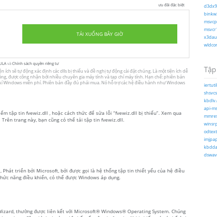
ưu đãi đặc biệt
d3dx9_
binkw3
msvcp1
msvcr1
TẢI XUỐNG BÂY GIỜ
x3daud
wldcor
ULA
và
Chính sách quyền riêng tư
Tập 
n ích sẽ tự động xác định các dlls bị thiếu và đề nghị tự động cài đặt chúng. Là một tiện ích dễ
ủ công, được công nhận bởi nhiều chuyên gia máy tính và tạp chí máy tính. Hạn chế: phiên bản
g kí Windows miễn phí. Phiên bản đầy đủ phải mua. Nó hỗ trợ các hệ điều hành như Windows
iertutil
shsvcs.
kbdlv.
api-ms
ếm tập tin fvewiz.dll , hoặc cách thức để sửa lỗi “fvewiz.dll bị thiếu”. Xem qua
mmres.
 Trên trang này, bạn cũng có thể tải tập tin fvewiz.dll.
winsrp
odtext
imjpap
kbdda.
dswave
, Phát triển bởi Microsoft, bởi được gọi là hệ thống tập tin thiết yếu của hệ điều
hức năng điều khiển, có thể được Windows áp dụng.
on Wizard, thường được liên kết với Microsoft® Windows® Operating System. Chúng