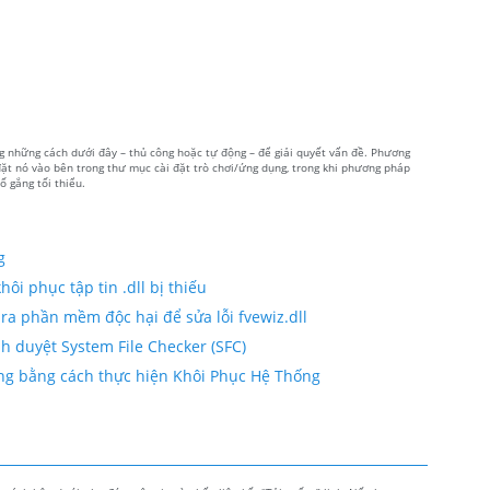
ong những cách dưới đây – thủ công hoặc tự động – để giải quyết vấn đề. Phương
 đặt nó vào bên trong thư mục cài đặt trò chơi/ứng dụng, trong khi phương pháp
ố gắng tối thiểu.
g
ôi phục tập tin .dll bị thiếu
ra phần mềm độc hại để sửa lỗi fvewiz.dll
ình duyệt System File Checker (SFC)
 hỏng bằng cách thực hiện Khôi Phục Hệ Thống