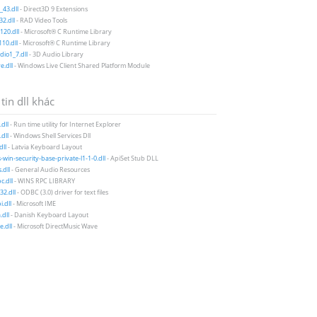
43.dll
- Direct3D 9 Extensions
2.dll
- RAD Video Tools
20.dll
- Microsoft® C Runtime Library
10.dll
- Microsoft® C Runtime Library
io1_7.dll
- 3D Audio Library
e.dll
- Windows Live Client Shared Platform Module
tin dll khác
.dll
- Run time utility for Internet Explorer
dll
- Windows Shell Services Dll
dll
- Latvia Keyboard Layout
-win-security-base-private-l1-1-0.dll
- ApiSet Stub DLL
dll
- General Audio Resources
c.dll
- WINS RPC LIBRARY
32.dll
- ODBC (3.0) driver for text files
i.dll
- Microsoft IME
dll
- Danish Keyboard Layout
.dll
- Microsoft DirectMusic Wave