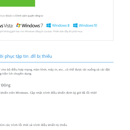
utbyte
EULA
và
Chính sách quyền riêng tư
 phí không giới hạn cho Windows đăng kí của bạn. Phiên bản đầy đủ phải mua.
 phục tập tin .dll bị thiếu
ho bộ điều hợp mạng, màn hình, máy in, etc., có thể được tải xuống và cài đặt
 tiện ích chuyên dụng.
ự Động
hiển trên Windows. Cập nhật trình điều khiển định kỳ giờ đã lỗi thời!
m các trình lỗi thời và trình điều khiển bị thiếu