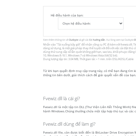
Hệ điều hành của bạn:
Xem thêm thông tin về
Outbyte
và gỡ cài đặt
hướng dẫn
. Vui lòng xem tại Outbyte
E
Nhấn vào
"Tải xuống bây giờ"
để nhận công cụ PC đi kèm với fvewiz.dll. Tiệ
dàng sử dụng, là một giải pháp thay thế tuyệt vời đối với việc cài đặt th
dùng thử cung cấp số lần quét không giới hạn, sao lưu, khôi phujcc đăn
10, Windows 8 / 8.1, Windows 7 và Windows Vista (64/32 bit).
Dung lượng tập tin: 3.04 MB, Thời gian tải: < 1 min. trên DSL/ADSL/Cable
Từ khi bạn quyết định truy cập trang này, có thể bạn đang tìm ki
thông tin bên dưới, giải thích cách để giải quyết vấn đề của bạn.
Fvewiz.dll là cái gì?
Fvewiz.dll là một tập tin DLL (Thư Viện Liên Kết Thông Minh) file
hành Windows.Chúng thường chứa một tập hợp thủ tục và các c
Fvewiz.dll dùng để làm gì?
Fvewiz.dll file, còn được biết đến là BitLocker Drive Encrypti