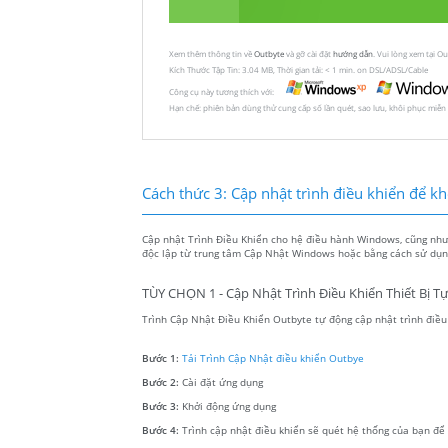
Xem thêm thông tin về
Outbyte
và gỡ cài đặt
hướng dẫn
. Vui lòng xem tại O
Kích Thước Tập Tin: 3.04 MB, Thời gian tải: < 1 min. on DSL/ADSL/Cable
Công cụ này tương thích với:
Hạn chế: phiên bản dùng thử cung cấp số lần quét, sao lưu, khôi phục miễn
Cách thức 3: Cập nhật trình điều khiển để khôi
Cập nhật Trình Điều Khiển cho hệ điều hành Windows, cũng như c
độc lập từ trung tâm Cập Nhật Windows hoặc bằng cách sử dụng
TÙY CHỌN 1 - Cập Nhật Trình Điều Khiển Thiết Bị T
Trình Cập Nhật Điều Khiển Outbyte tự động cập nhật trình điều k
Bước 1:
Tải Trình Cập Nhật điều khiển Outbye
Bước 2:
Cài đặt ứng dụng
Bước 3:
Khởi động ứng dụng
Bước 4:
Trình cập nhật điều khiển sẽ quét hệ thống của bạn để tì