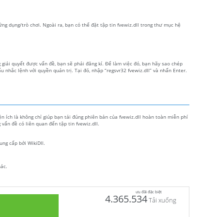
 ứng dụng/trò chơi. Ngoài ra, bạn có thể đặt tập tin fvewiz.dll trong thư mục hệ
 giải quyết được vấn đề, bạn sẽ phải đăng kí. Để làm việc đó, bạn hãy sao chép
 nhắc lệnh với quyền quản trị. Tại đó, nhập “regsvr32 fvewiz.dll” và nhấn Enter.
iện ích là không chỉ giúp bạn tải đúng phiên bản của fvewiz.dll hoàn toàn miễn phí
vấn đề có liên quan đến tập tin fvewiz.dll.
ung cấp bởi WikiDll.
hác.
ưu đãi đặc biệt
4.365.534
Tải xuống