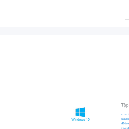
Tập
vcrunt
msvcp1
d3dcom
xlive.d