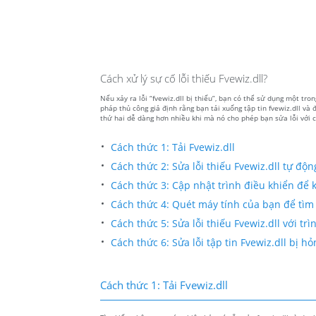
Cách xử lý sự cố lỗi thiếu Fvewiz.dll?
Nếu xảy ra lỗi “fvewiz.dll bị thiếu”, bạn có thể sử dụng một tr
pháp thủ công giả định rằng bạn tải xuống tập tin fvewiz.dll và
thứ hai dễ dàng hơn nhiều khi mà nó cho phép bạn sửa lỗi với c
Cách thức 1: Tải Fvewiz.dll
Cách thức 2: Sửa lỗi thiếu Fvewiz.dll tự độn
Cách thức 3: Cập nhật trình điều khiển để kh
Cách thức 4: Quét máy tính của bạn để tìm 
Cách thức 5: Sửa lỗi thiếu Fvewiz.dll với tr
Cách thức 6: Sửa lỗi tập tin Fvewiz.dll bị
Cách thức 1: Tải Fvewiz.dll