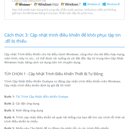
Công cụ này tương thích với:
Hạn chế: phiên bản dùng thử cung cấp số lần quét, sao lưu, khôi phục miễn phí không
giới hạn cho Windows đăng kí của bạn. Phiên bản đầy đủ phải mua.
Cách thức 3: Cập nhật trình điều khiển để khôi phục tập tin
.dll bị thiếu
Cập nhật Trình Điều Khiển cho hệ điều hành Windows, cũng như cho bộ điều hợp mạng,
màn hình, máy in, etc., có thể được tải xuống và cài đặt độc lập từ trung tâm Cập Nhật
Windows hoặc bằng cách sử dụng tiện ích chuyên dụng.
TÙY CHỌN 1 - Cập Nhật Trình Điều Khiển Thiết Bị Tự Động
Trình Cập Nhật Điều Khiển Outbyte tự động cập nhật trình điều khiển trên Windows.
Cập nhật trình điều khiển định kỳ giờ đã lỗi thời!
Bước 1:
Tải Trình Cập Nhật điều khiển Outbye
Bước 2:
Cài đặt ứng dụng
Bước 3:
Khởi động ứng dụng
Bước 4:
Trình cập nhật điều khiển sẽ quét hệ thống của bạn để tìm các trình lỗi thời và
trình điều khiển bị thiếu
Bước 5:
Nhấp vào Cập Nhật để tự động cập nhật tất cả các trình điều khiển