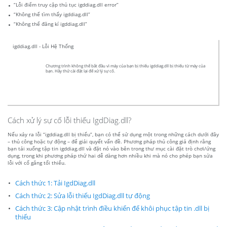
“Lỗi điểm truy cập thủ tục igddiag.dll error”
“Không thể tìm thấy igddiag.dll”
“Không thể đăng kí igddiag.dll”
igddiag.dll - Lỗi Hệ Thống
Chương trình không thể bắt đầu vì máy của bạn bị thiếu igddiag.dll bị thiếu từ máy của
bạn. Hãy thử cài đặt lại để xử lý sự cố.
Cách xử lý sự cố lỗi thiếu IgdDiag.dll?
Nếu xảy ra lỗi “igddiag.dll bị thiếu”, bạn có thể sử dụng một trong những cách dưới đây
– thủ công hoặc tự động – để giải quyết vấn đề. Phương pháp thủ công giả định rằng
bạn tải xuống tập tin igddiag.dll và đặt nó vào bên trong thư mục cài đặt trò chơi/ứng
dụng, trong khi phương pháp thứ hai dễ dàng hơn nhiều khi mà nó cho phép bạn sửa
lỗi với cố gắng tối thiểu.
Cách thức 1: Tải IgdDiag.dll
Cách thức 2: Sửa lỗi thiếu IgdDiag.dll tự động
Cách thức 3: Cập nhật trình điều khiển để khôi phục tập tin .dll bị
thiếu