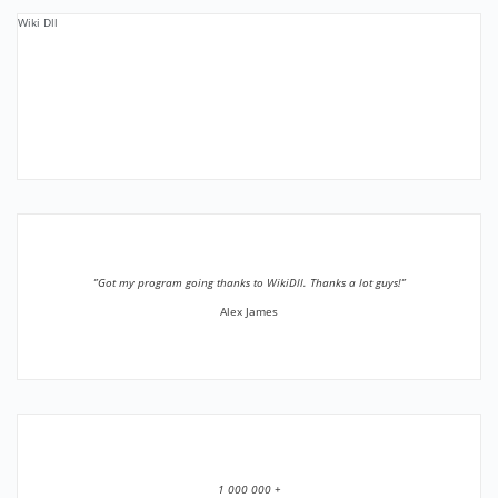
Wiki Dll
”Got my program going thanks to WikiDll. Thanks a lot guys!”
Alex James
1 000 000 +