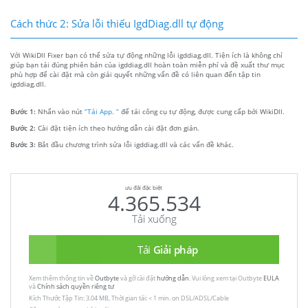
Cách thức 2: Sửa lỗi thiếu IgdDiag.dll tự động
Với WikiDll Fixer bạn có thể sửa tự động những lỗi igddiag.dll. Tiện ích là không chỉ
giúp bạn tải đúng phiên bản của igddiag.dll hoàn toàn miễn phí và đề xuất thư mục
phù hợp để cài đặt mà còn giải quyết những vấn đề có liên quan đến tập tin
igddiag.dll.
Bước 1:
Nhấn vào nút
“Tải App. ”
để tải công cụ tự động, được cung cấp bởi WikiDll.
Bước 2:
Cài đặt tiện ích theo hướng dẫn cài đặt đơn giản.
Bước 3:
Bắt đầu chương trình sửa lỗi igddiag.dll và các vấn đề khác.
ưu đãi đặc biệt
4.365.534
Tải xuống
Tải
Giải pháp
Xem thêm thông tin về
Outbyte
và gỡ cài đặt
hướng dẫn
. Vui lòng xem tại Outbyte
EULA
và
Chính sách quyền riêng tư
Kích Thước Tập Tin: 3.04 MB, Thời gian tải: < 1 min. on DSL/ADSL/Cable