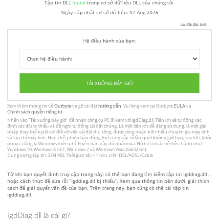
Tập tin DLL
found
trong cơ sở dữ liệu DLL của chúng tôi.
Ngày cập nhật cơ sở dữ liệu:
07 Aug 2026
ưu đãi đặc biệt
Hệ điều hành của bạn:
TẢI XUỐNG BÂY GIỜ
Xem thêm thông tin về
Outbyte
và gỡ cài đặt
hướng dẫn
. Vui lòng xem tại Outbyte
EULA
và
Chính sách quyền riêng tư
Nhấn vào
"Tải xuống bây giờ"
để nhận công cụ PC đi kèm với igdDiag.dll. Tiện ích sẽ tự động xác
định các dlls bị thiếu và đề nghị tự động cài đặt chúng. Là một tiện ích dễ dàng sử dụng, là một giải
pháp thay thế tuyệt vời đối với việc cài đặt thủ công, được công nhận bởi nhiều chuyên gia máy tính
và tạp chí máy tính. Hạn chế: phiên bản dùng thử cung cấp số lần quét không giới hạn, sao lưu, khôi
phujcc đăng kí Windows miễn phí. Phiên bản đầy đủ phải mua. Nó hỗ trợ các hệ điều hành như
Windows 10, Windows 8 / 8.1, Windows 7 và Windows Vista (64/32 bit).
Dung lượng tập tin: 3.04 MB, Thời gian tải: < 1 min. trên DSL/ADSL/Cable
Từ khi bạn quyết định truy cập trang này, có thể bạn đang tìm kiếm tập tin igddiag.dll ,
hoặc cách thức để sửa lỗi “igddiag.dll bị thiếu”. Xem qua thông tin bên dưới, giải thích
cách để giải quyết vấn đề của bạn. Trên trang này, bạn cũng có thể tải tập tin
igddiag.dll.
IgdDiag.dll là cái gì?