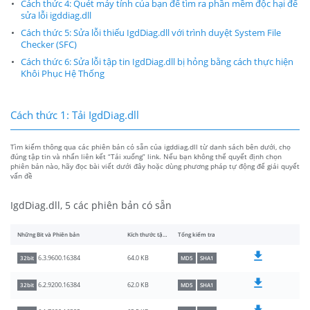
Cách thức 4: Quét máy tính của bạn để tìm ra phần mềm độc hại để
sửa lỗi igddiag.dll
Cách thức 5: Sửa lỗi thiếu IgdDiag.dll với trình duyệt System File
Checker (SFC)
Cách thức 6: Sửa lỗi tập tin IgdDiag.dll bị hỏng bằng cách thực hiện
Khôi Phục Hệ Thống
Cách thức 1: Tải IgdDiag.dll
Tìm kiếm thông qua các phiên bản có sẵn của igddiag.dll từ danh sách bên dưới, chọ
đúng tập tin và nhấn liên kết “Tải xuống” link. Nếu bạn không thể quyết định chọn
phiên bản nào, hãy đọc bài viết dưới đây hoặc dùng phương pháp tự động để giải quyết
vấn đề
IgdDiag.dll, 5 các phiên bản có sẵn
Những Bit và Phiên bản
Kích thước tập tin
Tổng kiểm tra
64.0 KB
6.3.9600.16384
32bit
MD5
SHA1
62.0 KB
6.2.9200.16384
32bit
MD5
SHA1