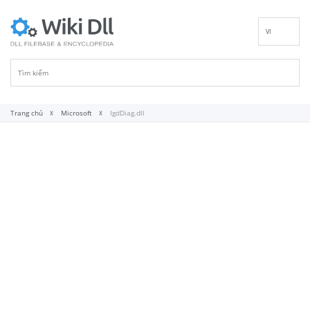
VI
EN
DE
ES
FR
Trang chủ
Microsoft
IgdDiag.dll
IT
PT
RU
ID
NL
NN
SV
FI