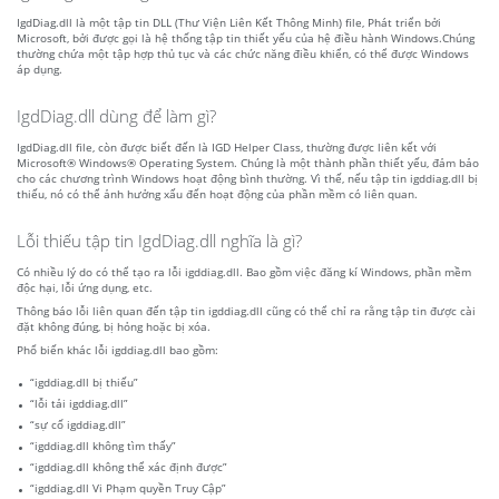
IgdDiag.dll là một tập tin DLL (Thư Viện Liên Kết Thông Minh) file, Phát triển bởi
Microsoft, bởi được gọi là hệ thống tập tin thiết yếu của hệ điều hành Windows.Chúng
thường chứa một tập hợp thủ tục và các chức năng điều khiển, có thể được Windows
áp dụng.
IgdDiag.dll dùng để làm gì?
IgdDiag.dll file, còn được biết đến là IGD Helper Class, thường được liên kết với
Microsoft® Windows® Operating System. Chúng là một thành phần thiết yếu, đảm bảo
cho các chương trình Windows hoạt động bình thường. Vì thế, nếu tập tin igddiag.dll bị
thiếu, nó có thể ảnh hưởng xấu đến hoạt động của phần mềm có liên quan.
Lỗi thiếu tập tin IgdDiag.dll nghĩa là gì?
Có nhiều lý do có thể tạo ra lỗi igddiag.dll. Bao gồm việc đăng kí Windows, phần mềm
độc hại, lỗi ứng dụng, etc.
Thông báo lỗi liên quan đến tập tin igddiag.dll cũng có thể chỉ ra rằng tập tin được cài
đặt không đúng, bị hỏng hoặc bị xóa.
Phổ biến khác lỗi igddiag.dll bao gồm:
“igddiag.dll bị thiếu”
“lỗi tải igddiag.dll”
“sự cố igddiag.dll”
“igddiag.dll không tìm thấy”
“igddiag.dll không thể xác định được”
“igddiag.dll Vi Phạm quyền Truy Cập”