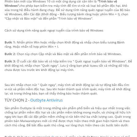
Phiên bản mới của Windows 10 có một ứng dụng cài sẵn tên là
"Trình bảo vệ
Windows"
,cho phép bạn kiểm tra máy tính để tìm vi-rút và loại bỏ phần độc hại, khó
xóa trong hệ điều hành đang chạy. Để sử dụng tính năng quét ngoại tuyến của Bộ bảo
vệ Windows, đến Cài đặt (Khởi động – Biểu tượng bánh răng hoặc phím Win + I), chọn
"Cập nhật và Bảo mật" và đến phần "Trình bảo vệ Windows".
Cách sử dụng tính năng quét ngoại tuyến của trình bảo vệ Windows
Bước 1:
Nhấn phím Win hoặc nhấp chọn Khởi động và nhấp chọn biểu tượng Bánh
răng. Hoặc nhấn tổ hợp phím Win + I.
Bước 2:
Chọn tùy chọn Cập nhật và Bảo mật và đến phần trình bảo vệ Windows.
Bước 3:
Ở cuối cài đặt bảo vệ có hộp kiểm tra " Quét ngoại tuyến bảo vệ Windows". Để
khởi động nó, nhấp chọn “Quét ngay”. Lưu ý rằng bạn phải kuwu tất cả những dữ liệu
chưa được lưu trước khi khởi động lại máy tính.
Sau khi nhấp chọn nút “ Quét ngay”, máy tính sẽ khởi động lại và tự động bắt đầu tìm
vi-rút và phần mềm độc hại. Sau khi hoàn thành quá trình quét, máy tính sẽ khởi động
lại, và trong thông báo, bạn sẽ thấy thông báo hoàn thành quét.
TÙY CHỌN 2 -
Outbyte Antivirus
Sản phẩm Outbyte là một trong những sản phẩm phổ biến và hiệu qur nhất trong việc
chống lại phần mềm độc hại và các phần mềm không mong muốn, và chúng sẽ hữu ích
ngay khi bạn đã cài đặt phần mềm chống vi-rút bên thứ ba chất lượng cao. Quét trong
phiên bản Malwarebytes mới có thể được thực hiện theo thời gian hiện hành và theo
cách thủ công. Để bắt đầu quét thủ công, vui lòng thực hiện theo các bước bên dưới:
Bước 1:
Khởi chạy chương trình
Outbyte
và nhấp nút
Quét Ngay
. Ngoài ra, bạn có thể