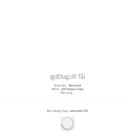
IgdDiag.dll
Tải
Phát triển:
Microsoft
Mô tả:
IGD Helper Class
Xếp hạng:
Bạn đang chạy:
unknown OS