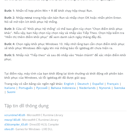
Bước 1:
Nhấn tổ hợp phím Win + R để khởi chạy hộp thoại Run.
Bước 2:
Nhập
rstrui
trong hộp văn bản Run và nhấp chọn OK hoặc nhấn phím Enter.
Nó sẽ mở tiện ích khôi phục hệ thống.
Bước 3:
Cửa sổ “Khôi phục hệ thống” có thể bao gồm tùy chọn “Chọn điểm khôi phục
khác”. Nếu vậy, bạn hãy chọn tùy chọn này và nhấp vào Tiếp Theo. Chọn hộp kiểm tra
“Hiển thị thêm điểm khôi phục” để xem danh sách ngày tháng đầy đủ.
Bước 4:
Chọn ngày khôi phục Windows 10. Hãy nhớ rằng bạn cần chọn điểm khôi phục
sẽ khôi phục Windows đến ngày khi mà thông báo lỗi igddiag.dll chưa hiện ra.
Bước 5:
Nhấp nút "Tiếp theo" và sau đó nhấp vào "Hoàn thành" để xác nhận điểm khôi
phục.
Tại điểm này, máy tính của bạn khởi động lại bình thường và khởi động với phiên bản
khôi phục của Windows, và lỗi igddiag.dll đã được giải quy.
Trang này có sẵn bằng các ngôn ngữ khác:
English
|
Deutsch
|
Español
|
Français
|
Italiano
|
Português
|
Русский
|
Bahasa Indonesia
|
Nederlands
|
Nynorsk
|
Svenska
|
Suomi
Tập tin dll thông dụng
vcruntime140.dll
- Microsoft® C Runtime Library
msvcp140.dll
- Microsoft® C Runtime Library
d3dcompiler_43.dll
- Direct3D HLSL Compiler
xlive.dll
- Games for Windows - LIVE DLL