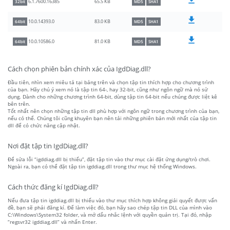
65.5 KB
6.1.7600.16385
32bit
MD5
SHA1
83.0 KB
10.0.14393.0
64bit
MD5
SHA1
81.0 KB
10.0.10586.0
64bit
MD5
SHA1
Cách chọn phiên bản chính xác của IgdDiag.dll?
Đầu tiên, nhìn xem miêu tả tại bảng trên và chọn tập tin thích hợp cho chương trình
của bạn. Hãy chú ý xem nó là tập tin 64-, hay 32-bit, cũng như ngôn ngữ mà nó sử
dụng. Dành cho những chương trình 64-bit, dùng tập tin 64-bit nếu chúng được liệt kê
bên trên.
Tốt nhất nên chọn những tập tin dll phù hợp với ngôn ngữ trong chương trình của bạn,
nếu có thể. Chúng tôi cũng khuyên bạn nên tải những phiên bản mới nhất của tập tin
dll để có chức năng cập nhật.
Nơi đặt tập tin IgdDiag.dll?
Để sửa lỗi “igddiag.dll bị thiếu”, đặt tập tin vào thư mục cài đặt ứng dụng/trò chơi.
Ngoài ra, bạn có thể đặt tập tin igddiag.dll trong thư mục hệ thống Windows.
Cách thức đăng kí IgdDiag.dll?
Nếu đưa tập tin igddiag.dll bị thiếu vào thư mục thích hợp không giải quyết được vấn
đề, bạn sẽ phải đăng kí. Để làm việc đó, bạn hãy sao chép tập tin DLL của mình vào
C:\Windows\System32 folder, và mở dấu nhắc lệnh với quyền quản trị. Tại đó, nhập
“regsvr32 igddiag.dll” và nhấn Enter.