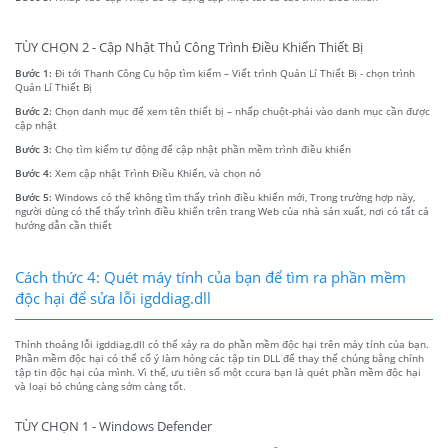
TÙY CHỌN 2 - Cập Nhật Thủ Công Trình Điều Khiển Thiết Bị
Bước 1:
Đi tới Thanh Công Cụ hộp tìm kiếm – Viết trình Quản Lí Thiết Bị - chọn trình
Quản Lí Thiết Bị
Bước 2:
Chọn danh mục để xem tên thiết bị – nhấp chuột-phải vào danh mục cần được
cập nhật
Bước 3:
Chọ tìm kiếm tự động để cập nhật phần mềm trình điều khiển
Bước 4:
Xem cập nhật Trình Điều Khiển, và chọn nó
Bước 5:
Windows có thể không tìm thấy trình điều khiển mới, Trong trường hợp này,
người dùng có thể thấy trình điều khiển trên trang Web của nhà sản xuất, nơi có tất cả
hướng dẫn cần thiết
Cách thức 4: Quét máy tính của bạn để tìm ra phần mềm
độc hại để sửa lỗi igddiag.dll
Thỉnh thoảng lỗi igddiag.dll có thể xảy ra do phần mềm độc hại trên máy tính của bạn.
Phần mềm độc hại có thể cố ý làm hỏng các tập tin DLL để thay thế chúng bằng chính
tập tin độc hại của mình. Vì thế, ưu tiên số một ccura bạn là quét phần mềm độc hại
và loại bỏ chúng càng sớm càng tốt.
TÙY CHỌN 1 - Windows Defender