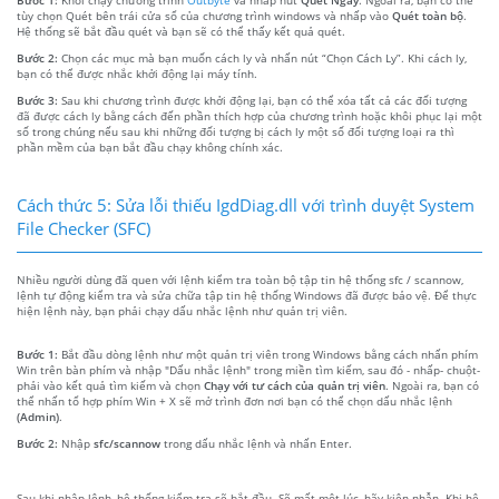
tùy chọn Quét bên trái cửa sổ của chương trình windows và nhấp vào
Quét toàn bộ
.
Hệ thống sẽ bắt đầu quét và bạn sẽ có thể thấy kết quả quét.
Bước 2:
Chọn các mục mà bạn muốn cách ly và nhấn nút “Chọn Cách Ly”. Khi cách ly,
bạn có thể được nhắc khởi động lại máy tính.
Bước 3:
Sau khi chương trình được khởi động lại, bạn có thể xóa tất cả các đối tượng
đã được cách ly bằng cách đến phần thích hợp của chương trình hoặc khôi phục lại một
số trong chúng nếu sau khi những đối tượng bị cách ly một số đối tượng loại ra thì
phần mềm của bạn bắt đầu chạy không chính xác.
Cách thức 5: Sửa lỗi thiếu IgdDiag.dll với trình duyệt System
File Checker (SFC)
Nhiều người dùng đã quen với lệnh kiểm tra toàn bộ tập tin hệ thống sfc / scannow,
lệnh tự động kiểm tra và sửa chữa tập tin hệ thống Windows đã được bảo vệ. Để thực
hiện lệnh này, bạn phải chạy dấu nhắc lệnh như quản trị viên.
Bước 1:
Bắt đầu dòng lệnh như một quản trị viên trong Windows bằng cách nhấn phím
Win trên bàn phím và nhập "Dấu nhắc lệnh" trong miền tìm kiếm, sau đó - nhấp- chuột-
phải vào kết quả tìm kiếm và chọn
Chạy với tư cách của quản trị viên
. Ngoài ra, bạn có
thể nhấn tổ hợp phím Win + X sẽ mở trình đơn nơi bạn có thể chọn dấu nhắc lệnh
(Admin)
.
Bước 2:
Nhập
sfc/scannow
trong dấu nhắc lệnh và nhấn Enter.
Sau khi nhập lệnh, hệ thống kiểm tra sẽ bắt đầu. Sẽ mất một lúc, hãy kiên nhẫn. Khi hệ