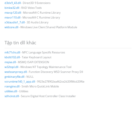
d3dx9_43.dll
- Direct3D 9 Extensions
binkw32.dll
- RAD Video Tools
msvcp120.dll
- Microsoft® C Runtime Library
msvcr110.dll
- Microsoft® C Runtime Library
x3daudio1_7.dll
- 3D Audio Library
wldcore.dll
- Windows Live Client Shared Platform Module
Tập tin dll khác
mfc71chs.dll
- MFC Language Specific Resources
kbdtt102.dll
- Tatar Keyboard Layout
mqise.dll
- MSMQ ISAPI EXTENSION
w32topl.dll
- Windows NT Topology Maintenance Tool
wsdscanproxy.dll
- Function Discovery WSD Scanner Proxy Dll
gmbinaryfile.dll
- NULL
vcruntime140_1_app.dll
- 9923e278902ea462ce2d20f84cd20f6e
rcengine.dll
- Smith Micro QuickLink Mobile
utilities.dll
- Utilities
sdhcinst.dll
- Secure Digital Host Controller Class Installer