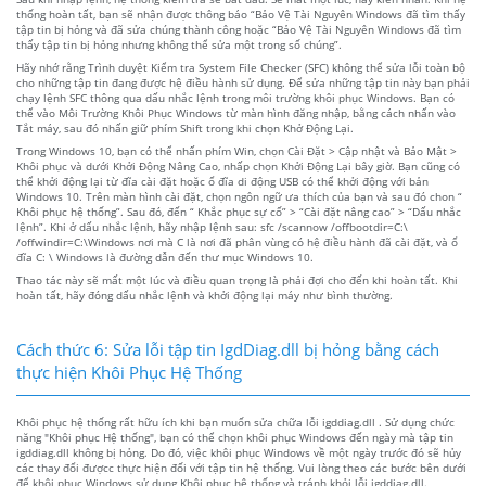
thống hoàn tất, bạn sẽ nhận được thông báo “Bảo Vệ Tài Nguyên Windows đã tìm thấy
tập tin bị hỏng và đã sửa chúng thành công hoặc “Bảo Vệ Tài Nguyên Windows đã tìm
thấy tập tin bị hỏng nhưng không thể sửa một trong số chúng”.
Hãy nhớ rằng Trình duyệt Kiểm tra System File Checker (SFC) không thể sửa lỗi toàn bộ
cho những tập tin đang được hệ điều hành sử dụng. Để sửa những tập tin này bạn phải
chạy lệnh SFC thông qua dấu nhắc lệnh trong môi trường khôi phục Windows. Bạn có
thể vào Môi Trường Khôi Phục Windows từ màn hình đăng nhập, bằng cách nhấn vào
Tắt máy, sau đó nhấn giữ phím Shift trong khi chọn Khở Động Lại.
Trong Windows 10, bạn có thể nhấn phím Win, chọn Cài Đặt > Cập nhật và Bảo Mật >
Khôi phục và dưới Khởi Động Nâng Cao, nhấp chọn Khởi Động Lại bây giờ. Bạn cũng có
thể khởi động lại từ đĩa cài đặt hoặc ổ đĩa di động USB có thể khởi động với bản
Windows 10. Trên màn hình cài đặt, chọn ngôn ngữ ưa thích của bạn và sau đó chon “
Khôi phục hệ thống”. Sau đó, đến “ Khắc phục sự cố” > “Cài đặt nâng cao” > “Dấu nhắc
lệnh”. Khi ở dấu nhắc lệnh, hãy nhập lệnh sau: sfc /scannow /offbootdir=C:\
/offwindir=C:\Windows nơi mà C là nơi đã phân vùng có hệ điều hành đã cài đặt, và ổ
đĩa C: \ Windows là đường dẫn đến thư mục Windows 10.
Thao tác này sẽ mất một lúc và điều quan trọng là phải đợi cho đến khi hoàn tất. Khi
hoàn tất, hãy đóng dấu nhắc lệnh và khởi động lại máy như bình thường.
Cách thức 6: Sửa lỗi tập tin IgdDiag.dll bị hỏng bằng cách
thực hiện Khôi Phục Hệ Thống
Khôi phục hệ thống rất hữu ích khi bạn muốn sửa chữa lỗi igddiag.dll . Sử dụng chức
năng "Khôi phục Hệ thống", bạn có thể chọn khôi phục Windows đến ngày mà tập tin
igddiag.dll không bị hỏng. Do đó, việc khôi phục Windows về một ngày trước đó sẽ hủy
các thay đổi đượcc thực hiện đối với tập tin hệ thống. Vui lòng theo các bước bên dưới
để khôi phục Windows sử dụng Khôi phục hệ thống và tránh khỏi lỗi igddiag.dll.