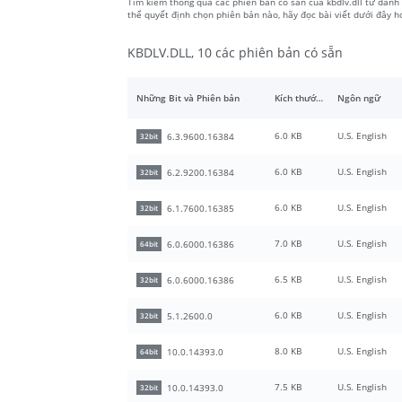
Tìm kiếm thông qua các phiên bản có sẵn của kbdlv.dll từ danh 
thể quyết định chọn phiên bản nào, hãy đọc bài viết dưới đây 
KBDLV.DLL, 10 các phiên bản có sẵn
Những Bit và Phiên bản
Kích thước tập tin
Ngôn ngữ
6.0 KB
U.S. English
6.3.9600.16384
32bit
6.0 KB
U.S. English
6.2.9200.16384
32bit
6.0 KB
U.S. English
6.1.7600.16385
32bit
7.0 KB
U.S. English
6.0.6000.16386
64bit
6.5 KB
U.S. English
6.0.6000.16386
32bit
6.0 KB
U.S. English
5.1.2600.0
32bit
8.0 KB
U.S. English
10.0.14393.0
64bit
7.5 KB
U.S. English
10.0.14393.0
32bit