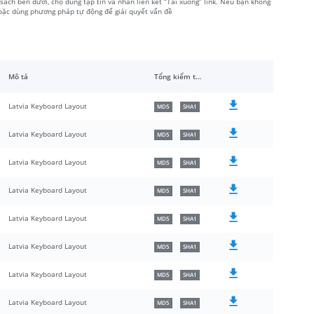
sách bên dưới, chọ đúng tập tin và nhấn liên kết “Tải xuống” link. Nếu bạn không
hoặc dùng phương pháp tự động để giải quyết vấn đề
Mô tả
Tổng kiểm tra
Latvia Keyboard Layout
MD5
SHA1
Latvia Keyboard Layout
MD5
SHA1
Latvia Keyboard Layout
MD5
SHA1
Latvia Keyboard Layout
MD5
SHA1
Latvia Keyboard Layout
MD5
SHA1
Latvia Keyboard Layout
MD5
SHA1
Latvia Keyboard Layout
MD5
SHA1
Latvia Keyboard Layout
MD5
SHA1