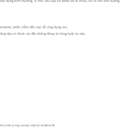
t động bình thường. Vì thế, nếu tập tin kbdlv.dll bị thiếu, nó có thể ảnh hưởng
 Windows, phần mềm độc hại, lỗi ứng dụng, etc.
 rằng tập tin được cài đặt không đúng, bị hỏng hoặc bị xóa.
l bị thiếu từ máy của bạn. Hãy thử cài đặt lại để