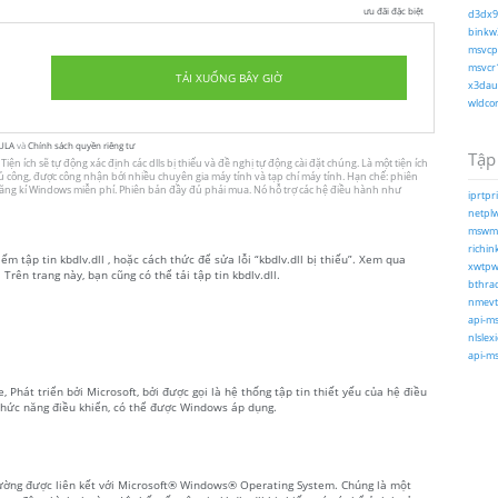
ưu đãi đặc biệt
d3dx9_
binkw3
msvcp1
msvcr1
TẢI XUỐNG BÂY GIỜ
x3daud
wldcor
ULA
và
Chính sách quyền riêng tư
Tập 
ện ích sẽ tự động xác định các dlls bị thiếu và đề nghị tự động cài đặt chúng. Là một tiện ích
 thủ công, được công nhận bởi nhiều chuyên gia máy tính và tạp chí máy tính. Hạn chế: phiên
 đăng kí Windows miễn phí. Phiên bản đầy đủ phải mua. Nó hỗ trợ các hệ điều hành như
iprtpri
netplw
mswmd
richink
ếm tập tin kbdlv.dll , hoặc cách thức để sửa lỗi “kbdlv.dll bị thiếu”. Xem qua
xwtpw3
 Trên trang này, bạn cũng có thể tải tập tin kbdlv.dll.
bthrad
nmevt
api-ms
nlslex
api-ms
, Phát triển bởi Microsoft, bởi được gọi là hệ thống tập tin thiết yếu của hệ điều
hức năng điều khiển, có thể được Windows áp dụng.
thường được liên kết với Microsoft® Windows® Operating System. Chúng là một