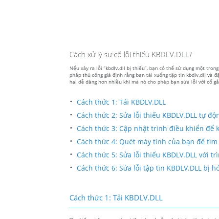
Cách xử lý sự cố lỗi thiếu KBDLV.DLL?
Nếu xảy ra lỗi “kbdlv.dll bị thiếu”, bạn có thể sử dụng một tro
pháp thủ công giả định rằng bạn tải xuống tập tin kbdlv.dll và 
hai dễ dàng hơn nhiều khi mà nó cho phép bạn sửa lỗi với cố gắn
Cách thức 1: Tải KBDLV.DLL
Cách thức 2: Sửa lỗi thiếu KBDLV.DLL tự độ
Cách thức 3: Cập nhật trình điều khiển để kh
Cách thức 4: Quét máy tính của bạn để tìm 
Cách thức 5: Sửa lỗi thiếu KBDLV.DLL với tr
Cách thức 6: Sửa lỗi tập tin KBDLV.DLL bị
Cách thức 1: Tải KBDLV.DLL