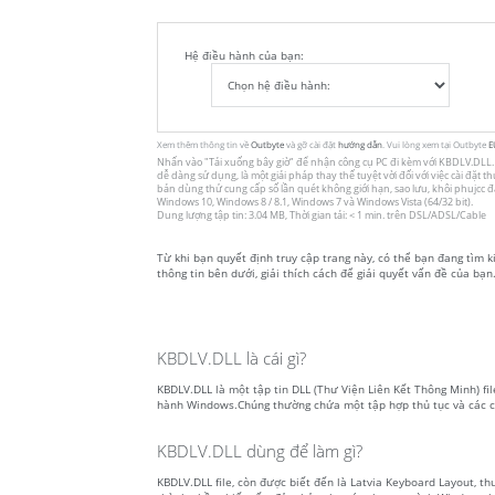
Hệ điều hành của bạn:
Xem thêm thông tin về
Outbyte
và gỡ cài đặt
hướng dẫn
. Vui lòng xem tại Outbyte
E
Nhấn vào
"Tải xuống bây giờ"
để nhận công cụ PC đi kèm với KBDLV.DLL. Ti
dễ dàng sử dụng, là một giải pháp thay thế tuyệt vời đối với việc cài đặt
bản dùng thử cung cấp số lần quét không giới hạn, sao lưu, khôi phujcc
Windows 10, Windows 8 / 8.1, Windows 7 và Windows Vista (64/32 bit).
Dung lượng tập tin: 3.04 MB, Thời gian tải: < 1 min. trên DSL/ADSL/Cable
Từ khi bạn quyết định truy cập trang này, có thể bạn đang tìm ki
thông tin bên dưới, giải thích cách để giải quyết vấn đề của bạn.
KBDLV.DLL là cái gì?
KBDLV.DLL là một tập tin DLL (Thư Viện Liên Kết Thông Minh) file
hành Windows.Chúng thường chứa một tập hợp thủ tục và các c
KBDLV.DLL dùng để làm gì?
KBDLV.DLL file, còn được biết đến là Latvia Keyboard Layout, 