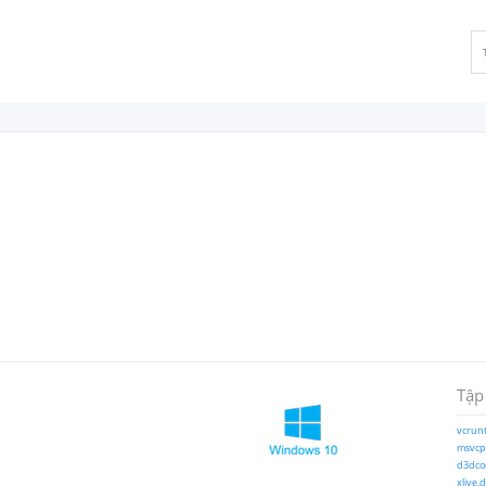
Tập
vcrunt
msvcp1
d3dcom
xlive.d