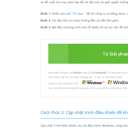
và đề xuất thư mục phù hợp để cài đặt mà còn giải quyết những 
Bước 1:
Nhấn vào nút
“Tải App. ”
để tải công cụ tự động, được c
Bước 2:
Cài đặt tiện ích theo hướng dẫn cài đặt đơn giản.
Bước 3:
Bắt đầu chương trình sửa lỗi kbdlv.dll và các vấn đề kh
Tải
Giải pháp
Xem thêm thông tin về
Outbyte
và gỡ cài đặt
hướng dẫn
. Vui lòng xem tại O
Kích Thước Tập Tin: 3.04 MB, Thời gian tải: < 1 min. on DSL/ADSL/Cable
Công cụ này tương thích với:
Hạn chế: phiên bản dùng thử cung cấp số lần quét, sao lưu, khôi phục miễn
Cách thức 3: Cập nhật trình điều khiển để khôi
Cập nhật Trình Điều Khiển cho hệ điều hành Windows, cũng như c