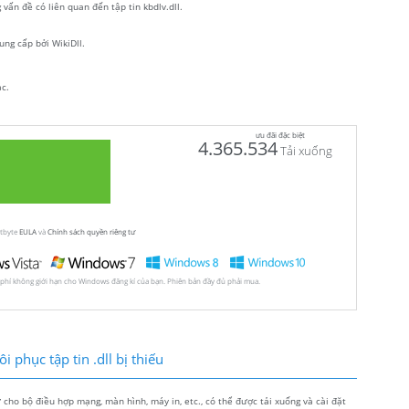
vấn đề có liên quan đến tập tin kbdlv.dll.
ung cấp bởi WikiDll.
ác.
ưu đãi đặc biệt
4.365.534
Tải xuống
utbyte
EULA
và
Chính sách quyền riêng tư
 phí không giới hạn cho Windows đăng kí của bạn. Phiên bản đầy đủ phải mua.
 phục tập tin .dll bị thiếu
ho bộ điều hợp mạng, màn hình, máy in, etc., có thể được tải xuống và cài đặt