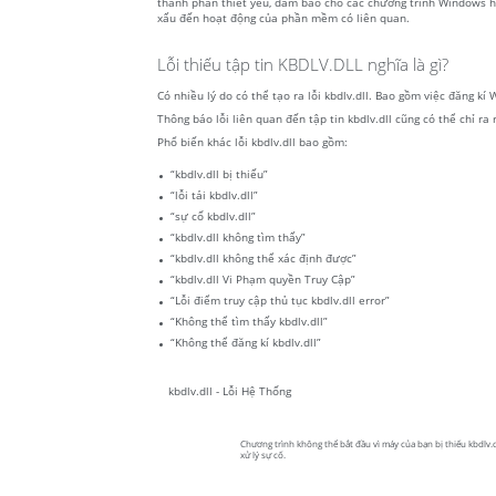
thành phần thiết yếu, đảm bảo cho các chương trình Windows hoạ
xấu đến hoạt động của phần mềm có liên quan.
Lỗi thiếu tập tin KBDLV.DLL nghĩa là gì?
Có nhiều lý do có thể tạo ra lỗi kbdlv.dll. Bao gồm việc đăng kí
Thông báo lỗi liên quan đến tập tin kbdlv.dll cũng có thể chỉ ra
Phổ biến khác lỗi kbdlv.dll bao gồm:
“kbdlv.dll bị thiếu”
“lỗi tải kbdlv.dll”
“sự cố kbdlv.dll”
“kbdlv.dll không tìm thấy”
“kbdlv.dll không thể xác định được”
“kbdlv.dll Vi Phạm quyền Truy Cập”
“Lỗi điểm truy cập thủ tục kbdlv.dll error”
“Không thể tìm thấy kbdlv.dll”
“Không thể đăng kí kbdlv.dll”
kbdlv.dll - Lỗi Hệ Thống
Chương trình không thể bắt đầu vì máy của bạn bị thiếu kbdlv.dl
xử lý sự cố.