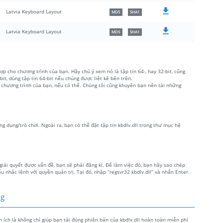
Latvia Keyboard Layout
MD5
SHA1
Latvia Keyboard Layout
MD5
SHA1
ợp cho chương trình của bạn. Hãy chú ý xem nó là tập tin 64-, hay 32-bit, cũng
, dùng tập tin 64-bit nếu chúng được liệt kê bên trên.
 chương trình của bạn, nếu có thể. Chúng tôi cũng khuyên bạn nên tải những
ứng dụng/trò chơi. Ngoài ra, bạn có thể đặt tập tin kbdlv.dll trong thư mục hệ
giải quyết được vấn đề, bạn sẽ phải đăng kí. Để làm việc đó, bạn hãy sao chép
 nhắc lệnh với quyền quản trị. Tại đó, nhập “regsvr32 kbdlv.dll” và nhấn Enter.
ng
ện ích là không chỉ giúp bạn tải đúng phiên bản của kbdlv.dll hoàn toàn miễn phí