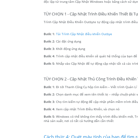
độc lập từ trung tâm Cập Nhật Windows hoặc bằng cách sử dụng
TÙY CHỌN 1 - Cập Nhật Trình Điều Khiển Thiết Bị T
Trình Cập Nhật Điều Khiển Outbyte tự động cập nhật trình điều k
Bước 1:
Tải Trình Cập Nhật điều khiển Outbye
Bước 2:
Cài đặt ứng dụng
Bước 3:
Khởi động ứng dụng
Bước 4:
Trình cập nhật điều khiển sẽ quét hệ thống của bạn để tì
Bước 5:
Nhấp vào Cập Nhật để tự động cập nhật tất cả các trìn
TÙY CHỌN 2 - Cập Nhật Thủ Công Trình Điều Khiển T
Bước 1:
Đi tới Thanh Công Cụ hộp tìm kiếm – Viết trình Quản Lí T
Bước 2:
Chọn danh mục để xem tên thiết bị – nhấp chuột-phải
Bước 3:
Chọ tìm kiếm tự động để cập nhật phần mềm trình điều
Bước 4:
Xem cập nhật Trình Điều Khiển, và chọn nó
Bước 5:
Windows có thể không tìm thấy trình điều khiển mới, Tr
nhà sản xuất, nơi có tất cả hướng dẫn cần thiết
Cách thức 4: Quét máy tính của bạn để tìm r