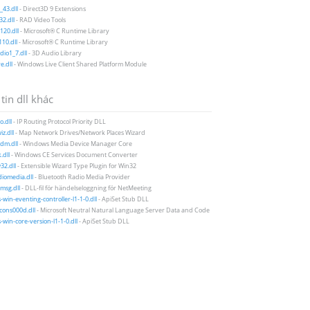
43.dll
- Direct3D 9 Extensions
2.dll
- RAD Video Tools
20.dll
- Microsoft® C Runtime Library
10.dll
- Microsoft® C Runtime Library
io1_7.dll
- 3D Audio Library
e.dll
- Windows Live Client Shared Platform Module
tin dll khác
o.dll
- IP Routing Protocol Priority DLL
iz.dll
- Map Network Drives/Network Places Wizard
m.dll
- Windows Media Device Manager Core
.dll
- Windows CE Services Document Converter
2.dll
- Extensible Wizard Type Plugin for Win32
iomedia.dll
- Bluetooth Radio Media Provider
msg.dll
- DLL-fil för händelseloggning för NetMeeting
-win-eventing-controller-l1-1-0.dll
- ApiSet Stub DLL
icons000d.dll
- Microsoft Neutral Natural Language Server Data and Code
-win-core-version-l1-1-0.dll
- ApiSet Stub DLL