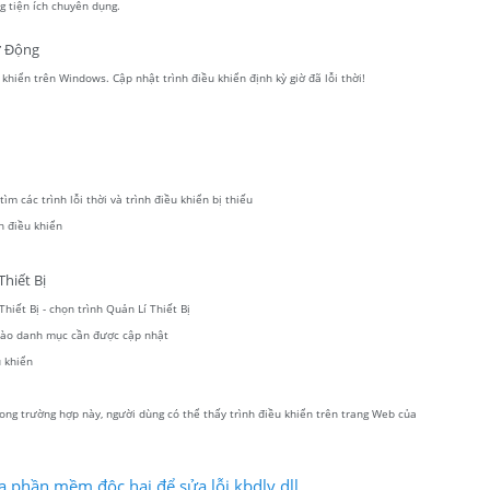
 tiện ích chuyên dụng.
ự Động
hiển trên Windows. Cập nhật trình điều khiển định kỳ giờ đã lỗi thời!
m các trình lỗi thời và trình điều khiển bị thiếu
h điều khiển
hiết Bị
hiết Bị - chọn trình Quản Lí Thiết Bị
 vào danh mục cần được cập nhật
 khiển
ong trường hợp này, người dùng có thể thấy trình điều khiển trên trang Web của
a phần mềm độc hại để sửa lỗi kbdlv.dll