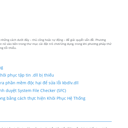
ng những cách dưới đây – thủ công hoặc tự động – để giải quyết vấn đề. Phương
đặt nó vào bên trong thư mục cài đặt trò chơi/ứng dụng, trong khi phương pháp thứ
g tối thiểu.
ng
ôi phục tập tin .dll bị thiếu
ra phần mềm độc hại để sửa lỗi kbdlv.dll
ình duyệt System File Checker (SFC)
 hỏng bằng cách thực hiện Khôi Phục Hệ Thống