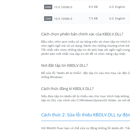
8.0 KB
U.S. English
10.0.10586.0
64bit
7.5 KB
U.S. English
10.0.10586.0
32bit
Cách chọn phiên bản chính xác của KBDLV.DLL?
Đầu tiên, nhìn xem miêu tả tại bảng trên và chọn tập tin thích h
như ngôn ngữ mà nó sử dụng. Dành cho những chương trình 64-bit
Tốt nhất nên chọn những tập tin dll phù hợp với ngôn ngữ trong
phiên bản mới nhất của tập tin dll để có chức năng cập nhật.
Nơi đặt tập tin KBDLV.DLL?
Để sửa lỗi “kbdlv.dll bị thiếu”, đặt tập tin vào thư mục cài đặt 
thống Windows.
Cách thức đăng kí KBDLV.DLL?
Nếu đưa tập tin kbdlv.dll bị thiếu vào thư mục thích hợp không 
tập tin DLL của mình vào C:\Windows\System32 folder, và mở dấu
Cách thức 2: Sửa lỗi thiếu KBDLV.DLL tự độ
Với WikiDll Fixer bạn có thể sửa tự động những lỗi kbdlv.dll. Ti