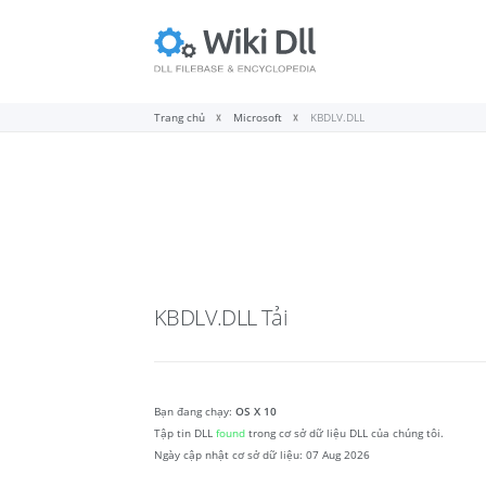
Trang chủ
Microsoft
KBDLV.DLL
KBDLV.DLL
Tải
Bạn đang chạy:
OS X 10
Tập tin DLL
found
trong cơ sở dữ liệu DLL của chúng tôi.
Ngày cập nhật cơ sở dữ liệu:
07 Aug 2026