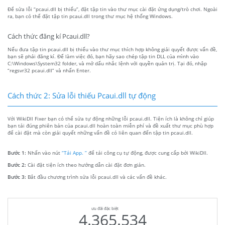
Để sửa lỗi “pcaui.dll bị thiếu”, đặt tập tin vào thư mục cài đặt ứng dụng/trò chơi. Ngoài
ra, bạn có thể đặt tập tin pcaui.dll trong thư mục hệ thống Windows.
Cách thức đăng kí Pcaui.dll?
Nếu đưa tập tin pcaui.dll bị thiếu vào thư mục thích hợp không giải quyết được vấn đề,
bạn sẽ phải đăng kí. Để làm việc đó, bạn hãy sao chép tập tin DLL của mình vào
C:\Windows\System32 folder, và mở dấu nhắc lệnh với quyền quản trị. Tại đó, nhập
“regsvr32 pcaui.dll” và nhấn Enter.
Cách thức 2: Sửa lỗi thiếu Pcaui.dll tự động
Với WikiDll Fixer bạn có thể sửa tự động những lỗi pcaui.dll. Tiện ích là không chỉ giúp
bạn tải đúng phiên bản của pcaui.dll hoàn toàn miễn phí và đề xuất thư mục phù hợp
để cài đặt mà còn giải quyết những vấn đề có liên quan đến tập tin pcaui.dll.
Bước 1:
Nhấn vào nút
“Tải App. ”
để tải công cụ tự động, được cung cấp bởi WikiDll.
Bước 2:
Cài đặt tiện ích theo hướng dẫn cài đặt đơn giản.
Bước 3:
Bắt đầu chương trình sửa lỗi pcaui.dll và các vấn đề khác.
ưu đãi đặc biệt
4.365.534