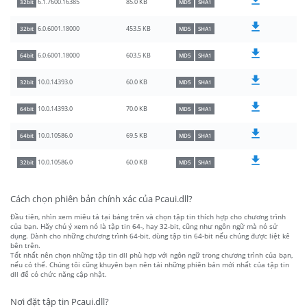
85.0 KB
6.1.7600.16385
32bit
MD5
SHA1
453.5 KB
6.0.6001.18000
32bit
MD5
SHA1
603.5 KB
6.0.6001.18000
64bit
MD5
SHA1
60.0 KB
10.0.14393.0
32bit
MD5
SHA1
70.0 KB
10.0.14393.0
64bit
MD5
SHA1
69.5 KB
10.0.10586.0
64bit
MD5
SHA1
60.0 KB
10.0.10586.0
32bit
MD5
SHA1
Cách chọn phiên bản chính xác của Pcaui.dll?
Đầu tiên, nhìn xem miêu tả tại bảng trên và chọn tập tin thích hợp cho chương trình
của bạn. Hãy chú ý xem nó là tập tin 64-, hay 32-bit, cũng như ngôn ngữ mà nó sử
dụng. Dành cho những chương trình 64-bit, dùng tập tin 64-bit nếu chúng được liệt kê
bên trên.
Tốt nhất nên chọn những tập tin dll phù hợp với ngôn ngữ trong chương trình của bạn,
nếu có thể. Chúng tôi cũng khuyên bạn nên tải những phiên bản mới nhất của tập tin
dll để có chức năng cập nhật.
Nơi đặt tập tin Pcaui.dll?