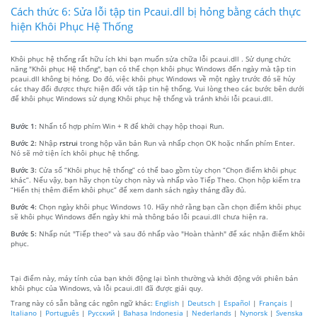
Cách thức 6: Sửa lỗi tập tin Pcaui.dll bị hỏng bằng cách thực
hiện Khôi Phục Hệ Thống
Khôi phục hệ thống rất hữu ích khi bạn muốn sửa chữa lỗi pcaui.dll . Sử dụng chức
năng "Khôi phục Hệ thống", bạn có thể chọn khôi phục Windows đến ngày mà tập tin
pcaui.dll không bị hỏng. Do đó, việc khôi phục Windows về một ngày trước đó sẽ hủy
các thay đổi đượcc thực hiện đối với tập tin hệ thống. Vui lòng theo các bước bên dưới
để khôi phục Windows sử dụng Khôi phục hệ thống và tránh khỏi lỗi pcaui.dll.
Bước 1:
Nhấn tổ hợp phím Win + R để khởi chạy hộp thoại Run.
Bước 2:
Nhập
rstrui
trong hộp văn bản Run và nhấp chọn OK hoặc nhấn phím Enter.
Nó sẽ mở tiện ích khôi phục hệ thống.
Bước 3:
Cửa sổ “Khôi phục hệ thống” có thể bao gồm tùy chọn “Chọn điểm khôi phục
khác”. Nếu vậy, bạn hãy chọn tùy chọn này và nhấp vào Tiếp Theo. Chọn hộp kiểm tra
“Hiển thị thêm điểm khôi phục” để xem danh sách ngày tháng đầy đủ.
Bước 4:
Chọn ngày khôi phục Windows 10. Hãy nhớ rằng bạn cần chọn điểm khôi phục
sẽ khôi phục Windows đến ngày khi mà thông báo lỗi pcaui.dll chưa hiện ra.
Bước 5:
Nhấp nút "Tiếp theo" và sau đó nhấp vào "Hoàn thành" để xác nhận điểm khôi
phục.
Tại điểm này, máy tính của bạn khởi động lại bình thường và khởi động với phiên bản
khôi phục của Windows, và lỗi pcaui.dll đã được giải quy.
Trang này có sẵn bằng các ngôn ngữ khác:
English
|
Deutsch
|
Español
|
Français
|
Italiano
|
Português
|
Русский
|
Bahasa Indonesia
|
Nederlands
|
Nynorsk
|
Svenska