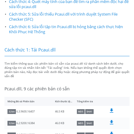
Cách thức 4: Quét máy tính của bạn để tìm ra phần mềm độc hại để
sửa lỗi pcaui.dll
Cách thức 5: Sửa lỗi thiếu Pcaui.dll với trình duyệt System File
Checker (SFC)
Cách thức 6: Sửa lỗi tập tin Pcaui.dll bị hỏng bằng cách thực hiện
Khôi Phục Hệ Thống
Cách thức 1: Tải Pcaui.dll
Tìm kiếm thông qua các phiên bản có sẵn của pcaui.dll từ danh sách bên dưới, chọ
đúng tập tin và nhấn liên kết “Tải xuống” link. Nếu bạn không thể quyết định chọn
phiên bản nào, hãy đọc bài viết dưới đây hoặc dùng phương pháp tự động để giải quyết
vấn đề
Pcaui.dll, 9 các phiên bản có sẵn
Những Bit và Phiên bản
Kích thước tập tin
Tổng kiểm tra
46.5 KB
6.3.9600.16407
32bit
MD5
SHA1
46.0 KB
6.2.9200.16384
32bit
MD5
SHA1