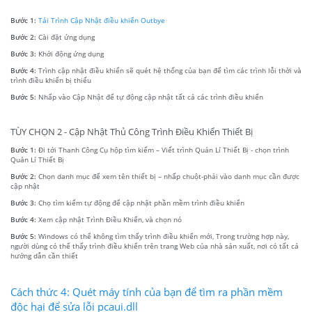
Bước 1:
Tải Trình Cập Nhật điều khiển Outbye
Bước 2:
Cài đặt ứng dụng
Bước 3:
Khởi động ứng dụng
Bước 4:
Trình cập nhật điều khiển sẽ quét hệ thống của bạn để tìm các trình lỗi thời và
trình điều khiển bị thiếu
Bước 5:
Nhấp vào Cập Nhật để tự động cập nhật tất cả các trình điều khiển
TÙY CHỌN 2 - Cập Nhật Thủ Công Trình Điều Khiển Thiết Bị
Bước 1:
Đi tới Thanh Công Cụ hộp tìm kiếm – Viết trình Quản Lí Thiết Bị - chọn trình
Quản Lí Thiết Bị
Bước 2:
Chọn danh mục để xem tên thiết bị – nhấp chuột-phải vào danh mục cần được
cập nhật
Bước 3:
Chọ tìm kiếm tự động để cập nhật phần mềm trình điều khiển
Bước 4:
Xem cập nhật Trình Điều Khiển, và chọn nó
Bước 5:
Windows có thể không tìm thấy trình điều khiển mới, Trong trường hợp này,
người dùng có thể thấy trình điều khiển trên trang Web của nhà sản xuất, nơi có tất cả
hướng dẫn cần thiết
Cách thức 4: Quét máy tính của bạn để tìm ra phần mềm
độc hại để sửa lỗi pcaui.dll