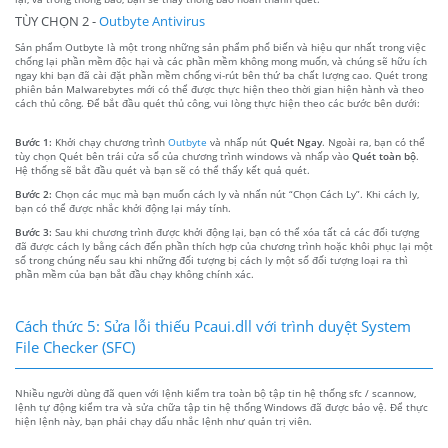
TÙY CHỌN 2 -
Outbyte Antivirus
Sản phẩm Outbyte là một trong những sản phẩm phổ biến và hiệu qur nhất trong việc
chống lại phần mềm độc hại và các phần mềm không mong muốn, và chúng sẽ hữu ích
ngay khi bạn đã cài đặt phần mềm chống vi-rút bên thứ ba chất lượng cao. Quét trong
phiên bản Malwarebytes mới có thể được thực hiện theo thời gian hiện hành và theo
cách thủ công. Để bắt đầu quét thủ công, vui lòng thực hiện theo các bước bên dưới:
Bước 1:
Khởi chạy chương trình
Outbyte
và nhấp nút
Quét Ngay
. Ngoài ra, bạn có thể
tùy chọn Quét bên trái cửa sổ của chương trình windows và nhấp vào
Quét toàn bộ
.
Hệ thống sẽ bắt đầu quét và bạn sẽ có thể thấy kết quả quét.
Bước 2:
Chọn các mục mà bạn muốn cách ly và nhấn nút “Chọn Cách Ly”. Khi cách ly,
bạn có thể được nhắc khởi động lại máy tính.
Bước 3:
Sau khi chương trình được khởi động lại, bạn có thể xóa tất cả các đối tượng
đã được cách ly bằng cách đến phần thích hợp của chương trình hoặc khôi phục lại một
số trong chúng nếu sau khi những đối tượng bị cách ly một số đối tượng loại ra thì
phần mềm của bạn bắt đầu chạy không chính xác.
Cách thức 5: Sửa lỗi thiếu Pcaui.dll với trình duyệt System
File Checker (SFC)
Nhiều người dùng đã quen với lệnh kiểm tra toàn bộ tập tin hệ thống sfc / scannow,
lệnh tự động kiểm tra và sửa chữa tập tin hệ thống Windows đã được bảo vệ. Để thực
hiện lệnh này, bạn phải chạy dấu nhắc lệnh như quản trị viên.