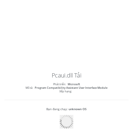
Pcaui.dll
Tải
Phát triển:
Microsoft
Mô tả:
Program Compatibility Assistant User Interface Module
Xếp hạng:
Bạn đang chạy:
unknown OS