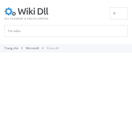
VI
EN
DE
ES
FR
Trang chủ
Microsoft
Pcaui.dll
IT
PT
RU
ID
NL
NN
SV
FI