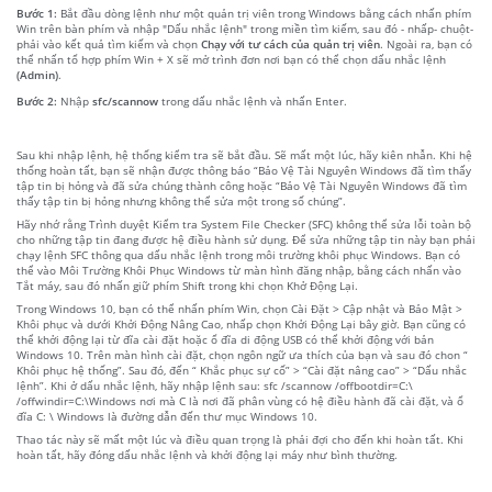
Bước 1:
Bắt đầu dòng lệnh như một quản trị viên trong Windows bằng cách nhấn phím
Win trên bàn phím và nhập "Dấu nhắc lệnh" trong miền tìm kiếm, sau đó - nhấp- chuột-
phải vào kết quả tìm kiếm và chọn
Chạy với tư cách của quản trị viên
. Ngoài ra, bạn có
thể nhấn tổ hợp phím Win + X sẽ mở trình đơn nơi bạn có thể chọn dấu nhắc lệnh
(Admin)
.
Bước 2:
Nhập
sfc/scannow
trong dấu nhắc lệnh và nhấn Enter.
Sau khi nhập lệnh, hệ thống kiểm tra sẽ bắt đầu. Sẽ mất một lúc, hãy kiên nhẫn. Khi hệ
thống hoàn tất, bạn sẽ nhận được thông báo “Bảo Vệ Tài Nguyên Windows đã tìm thấy
tập tin bị hỏng và đã sửa chúng thành công hoặc “Bảo Vệ Tài Nguyên Windows đã tìm
thấy tập tin bị hỏng nhưng không thể sửa một trong số chúng”.
Hãy nhớ rằng Trình duyệt Kiểm tra System File Checker (SFC) không thể sửa lỗi toàn bộ
cho những tập tin đang được hệ điều hành sử dụng. Để sửa những tập tin này bạn phải
chạy lệnh SFC thông qua dấu nhắc lệnh trong môi trường khôi phục Windows. Bạn có
thể vào Môi Trường Khôi Phục Windows từ màn hình đăng nhập, bằng cách nhấn vào
Tắt máy, sau đó nhấn giữ phím Shift trong khi chọn Khở Động Lại.
Trong Windows 10, bạn có thể nhấn phím Win, chọn Cài Đặt > Cập nhật và Bảo Mật >
Khôi phục và dưới Khởi Động Nâng Cao, nhấp chọn Khởi Động Lại bây giờ. Bạn cũng có
thể khởi động lại từ đĩa cài đặt hoặc ổ đĩa di động USB có thể khởi động với bản
Windows 10. Trên màn hình cài đặt, chọn ngôn ngữ ưa thích của bạn và sau đó chon “
Khôi phục hệ thống”. Sau đó, đến “ Khắc phục sự cố” > “Cài đặt nâng cao” > “Dấu nhắc
lệnh”. Khi ở dấu nhắc lệnh, hãy nhập lệnh sau: sfc /scannow /offbootdir=C:\
/offwindir=C:\Windows nơi mà C là nơi đã phân vùng có hệ điều hành đã cài đặt, và ổ
đĩa C: \ Windows là đường dẫn đến thư mục Windows 10.
Thao tác này sẽ mất một lúc và điều quan trọng là phải đợi cho đến khi hoàn tất. Khi
hoàn tất, hãy đóng dấu nhắc lệnh và khởi động lại máy như bình thường.