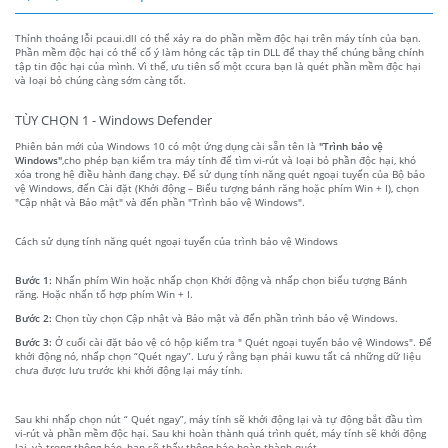
Thỉnh thoảng lỗi pcaui.dll có thể xảy ra do phần mềm độc hại trên máy tính của bạn.
Phần mềm độc hại có thể cố ý làm hỏng các tập tin DLL để thay thế chúng bằng chính
tập tin độc hại của mình. Vì thế, ưu tiên số một ccura bạn là quét phần mềm độc hại
và loại bỏ chúng càng sớm càng tốt.
TÙY CHỌN 1 - Windows Defender
Phiên bản mới của Windows 10 có một ứng dụng cài sẵn tên là
"Trình bảo vệ
Windows"
,cho phép bạn kiểm tra máy tính để tìm vi-rút và loại bỏ phần độc hại, khó
xóa trong hệ điều hành đang chạy. Để sử dụng tính năng quét ngoại tuyến của Bộ bảo
vệ Windows, đến Cài đặt (Khởi động – Biểu tượng bánh răng hoặc phím Win + I), chọn
"Cập nhật và Bảo mật" và đến phần "Trình bảo vệ Windows".
Cách sử dụng tính năng quét ngoại tuyến của trình bảo vệ Windows
Bước 1:
Nhấn phím Win hoặc nhấp chọn Khởi động và nhấp chọn biểu tượng Bánh
răng. Hoặc nhấn tổ hợp phím Win + I.
Bước 2:
Chọn tùy chọn Cập nhật và Bảo mật và đến phần trình bảo vệ Windows.
Bước 3:
Ở cuối cài đặt bảo vệ có hộp kiểm tra " Quét ngoại tuyến bảo vệ Windows". Để
khởi động nó, nhấp chọn “Quét ngay”. Lưu ý rằng bạn phải kuwu tất cả những dữ liệu
chưa được lưu trước khi khởi động lại máy tính.
Sau khi nhấp chọn nút “ Quét ngay”, máy tính sẽ khởi động lại và tự động bắt đầu tìm
vi-rút và phần mềm độc hại. Sau khi hoàn thành quá trình quét, máy tính sẽ khởi động
lại, và trong thông báo, bạn sẽ thấy thông báo hoàn thành quét.