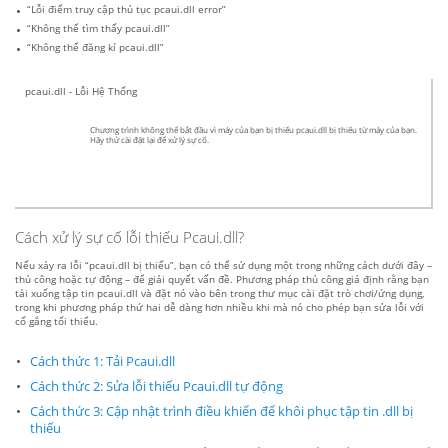
“Lỗi điểm truy cập thủ tục pcaui.dll error”
“Không thể tìm thấy pcaui.dll”
“Không thể đăng kí pcaui.dll”
pcaui.dll - Lỗi Hệ Thống
Chương trình không thể bắt đầu vì máy của bạn bị thiếu pcaui.dll bị thiếu từ máy của bạn.
Hãy thử cài đặt lại để xử lý sự cố.
Cách xử lý sự cố lỗi thiếu Pcaui.dll?
Nếu xảy ra lỗi “pcaui.dll bị thiếu”, bạn có thể sử dụng một trong những cách dưới đây –
thủ công hoặc tự động – để giải quyết vấn đề. Phương pháp thủ công giả định rằng bạn
tải xuống tập tin pcaui.dll và đặt nó vào bên trong thư mục cài đặt trò chơi/ứng dụng,
trong khi phương pháp thứ hai dễ dàng hơn nhiều khi mà nó cho phép bạn sửa lỗi với
cố gắng tối thiểu.
Cách thức 1: Tải Pcaui.dll
Cách thức 2: Sửa lỗi thiếu Pcaui.dll tự động
Cách thức 3: Cập nhật trình điều khiển để khôi phục tập tin .dll bị
thiếu