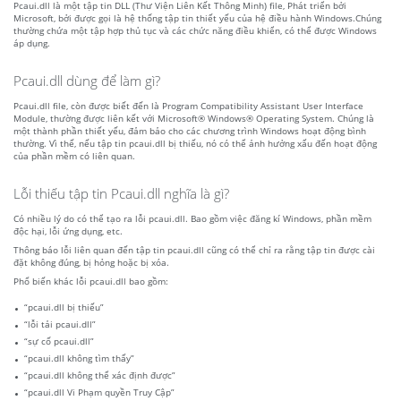
Pcaui.dll là một tập tin DLL (Thư Viện Liên Kết Thông Minh) file, Phát triển bởi
Microsoft, bởi được gọi là hệ thống tập tin thiết yếu của hệ điều hành Windows.Chúng
thường chứa một tập hợp thủ tục và các chức năng điều khiển, có thể được Windows
áp dụng.
Pcaui.dll dùng để làm gì?
Pcaui.dll file, còn được biết đến là Program Compatibility Assistant User Interface
Module, thường được liên kết với Microsoft® Windows® Operating System. Chúng là
một thành phần thiết yếu, đảm bảo cho các chương trình Windows hoạt động bình
thường. Vì thế, nếu tập tin pcaui.dll bị thiếu, nó có thể ảnh hưởng xấu đến hoạt động
của phần mềm có liên quan.
Lỗi thiếu tập tin Pcaui.dll nghĩa là gì?
Có nhiều lý do có thể tạo ra lỗi pcaui.dll. Bao gồm việc đăng kí Windows, phần mềm
độc hại, lỗi ứng dụng, etc.
Thông báo lỗi liên quan đến tập tin pcaui.dll cũng có thể chỉ ra rằng tập tin được cài
đặt không đúng, bị hỏng hoặc bị xóa.
Phổ biến khác lỗi pcaui.dll bao gồm:
“pcaui.dll bị thiếu”
“lỗi tải pcaui.dll”
“sự cố pcaui.dll”
“pcaui.dll không tìm thấy”
“pcaui.dll không thể xác định được”
“pcaui.dll Vi Phạm quyền Truy Cập”