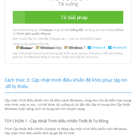
Tải xuống
Tải
Giải pháp
Xem thêm thông tin về
Outbyte
và gỡ cài đặt
hướng dẫn
. Vui lòng xem tại Outbyte
EULA
và
Chính sách quyền riêng tư
Kích Thước Tập Tin: 3.04 MB, Thời gian tải: < 1 min. on DSL/ADSL/Cable
Công cụ này tương thích với:
Hạn chế: phiên bản dùng thử cung cấp số lần quét, sao lưu, khôi phục miễn phí không
giới hạn cho Windows đăng kí của bạn. Phiên bản đầy đủ phải mua.
Cách thức 3: Cập nhật trình điều khiển để khôi phục tập tin
.dll bị thiếu
Cập nhật Trình Điều Khiển cho hệ điều hành Windows, cũng như cho bộ điều hợp mạng,
màn hình, máy in, etc., có thể được tải xuống và cài đặt độc lập từ trung tâm Cập Nhật
Windows hoặc bằng cách sử dụng tiện ích chuyên dụng.
TÙY CHỌN 1 - Cập Nhật Trình Điều Khiển Thiết Bị Tự Động
Trình Cập Nhật Điều Khiển Outbyte tự động cập nhật trình điều khiển trên Windows.
Cập nhật trình điều khiển định kỳ giờ đã lỗi thời!