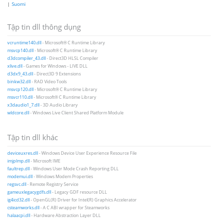
|
Suomi
Tập tin dll thông dụng
vcruntime140.dll
- Microsoft® C Runtime Library
msvcp140.dll
- Microsoft® C Runtime Library
d3dcompiler_43.dll
- Direct3D HLSL Compiler
xlive.dll
- Games for Windows - LIVE DLL
d3dx9_43.dll
- Direct3D 9 Extensions
binkw32.dll
- RAD Video Tools
msvcp120.dll
- Microsoft® C Runtime Library
msvcr110.dll
- Microsoft® C Runtime Library
x3daudio1_7.dll
- 3D Audio Library
wldcore.dll
- Windows Live Client Shared Platform Module
Tập tin dll khác
deviceuxres.dll
- Windows Device User Experience Resource File
imjplmp.dll
- Microsoft IME
faultrep.dll
- Windows User Mode Crash Reporting DLL
modemui.dll
- Windows Modem Properties
regsvc.dll
- Remote Registry Service
gameuxlegacygdfs.dll
- Legacy GDF resource DLL
ig4icd32.dll
- OpenGL(R) Driver for Intel(R) Graphics Accelerator
csteamworks.dll
- A C ABI wrapper for Steamworks
halaacpi.dll
- Hardware Abstraction Layer DLL