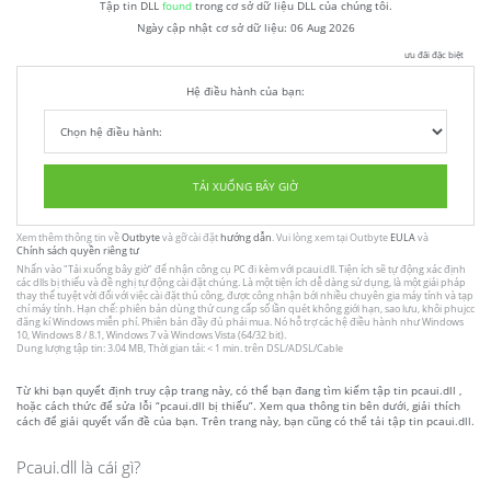
Tập tin DLL
found
trong cơ sở dữ liệu DLL của chúng tôi.
Ngày cập nhật cơ sở dữ liệu:
06 Aug 2026
ưu đãi đặc biệt
Hệ điều hành của bạn:
TẢI XUỐNG BÂY GIỜ
Xem thêm thông tin về
Outbyte
và gỡ cài đặt
hướng dẫn
. Vui lòng xem tại Outbyte
EULA
và
Chính sách quyền riêng tư
Nhấn vào
"Tải xuống bây giờ"
để nhận công cụ PC đi kèm với pcaui.dll. Tiện ích sẽ tự động xác định
các dlls bị thiếu và đề nghị tự động cài đặt chúng. Là một tiện ích dễ dàng sử dụng, là một giải pháp
thay thế tuyệt vời đối với việc cài đặt thủ công, được công nhận bởi nhiều chuyên gia máy tính và tạp
chí máy tính. Hạn chế: phiên bản dùng thử cung cấp số lần quét không giới hạn, sao lưu, khôi phujcc
đăng kí Windows miễn phí. Phiên bản đầy đủ phải mua. Nó hỗ trợ các hệ điều hành như Windows
10, Windows 8 / 8.1, Windows 7 và Windows Vista (64/32 bit).
Dung lượng tập tin: 3.04 MB, Thời gian tải: < 1 min. trên DSL/ADSL/Cable
Từ khi bạn quyết định truy cập trang này, có thể bạn đang tìm kiếm tập tin pcaui.dll ,
hoặc cách thức để sửa lỗi “pcaui.dll bị thiếu”. Xem qua thông tin bên dưới, giải thích
cách để giải quyết vấn đề của bạn. Trên trang này, bạn cũng có thể tải tập tin pcaui.dll.
Pcaui.dll là cái gì?