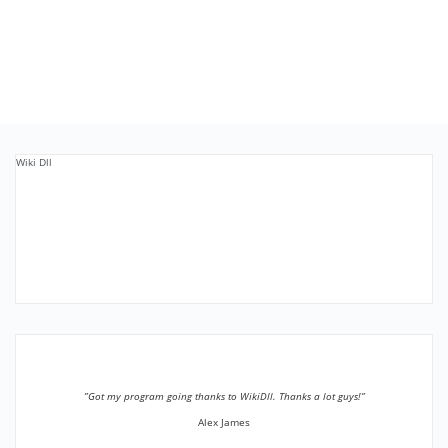
Wiki Dll
”Got my program going thanks to WikiDll. Thanks a lot guys!”
Alex James