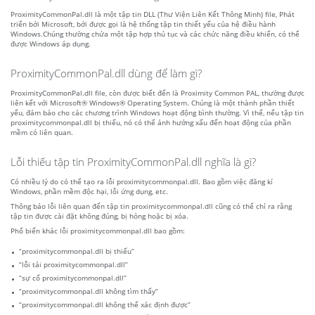
ProximityCommonPal.dll là một tập tin DLL (Thư Viện Liên Kết Thông Minh) file, Phát
triển bởi Microsoft, bởi được gọi là hệ thống tập tin thiết yếu của hệ điều hành
Windows.Chúng thường chứa một tập hợp thủ tục và các chức năng điều khiển, có thể
được Windows áp dụng.
ProximityCommonPal.dll dùng để làm gì?
ProximityCommonPal.dll file, còn được biết đến là Proximity Common PAL, thường được
liên kết với Microsoft® Windows® Operating System. Chúng là một thành phần thiết
yếu, đảm bảo cho các chương trình Windows hoạt động bình thường. Vì thế, nếu tập tin
proximitycommonpal.dll bị thiếu, nó có thể ảnh hưởng xấu đến hoạt động của phần
mềm có liên quan.
Lỗi thiếu tập tin ProximityCommonPal.dll nghĩa là gì?
Có nhiều lý do có thể tạo ra lỗi proximitycommonpal.dll. Bao gồm việc đăng kí
Windows, phần mềm độc hại, lỗi ứng dụng, etc.
Thông báo lỗi liên quan đến tập tin proximitycommonpal.dll cũng có thể chỉ ra rằng
tập tin được cài đặt không đúng, bị hỏng hoặc bị xóa.
Phổ biến khác lỗi proximitycommonpal.dll bao gồm:
“proximitycommonpal.dll bị thiếu”
“lỗi tải proximitycommonpal.dll”
“sự cố proximitycommonpal.dll”
“proximitycommonpal.dll không tìm thấy”
“proximitycommonpal.dll không thể xác định được”