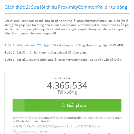
Cách thức 2: Sửa lỗi thiếu ProximityCommonPal.dll tự động
Với WikiDll Fixer bạn có thể sửa tự động những lỗi proximitycommonpal.dll. Tiện ích là
không chỉ giúp bạn tải đúng phiên bản của proximitycommonpal.dll hoàn toàn miễn phí
và đề xuất thư mục phù hợp để cài đặt mà còn giải quyết những vấn đề có liên quan
đến tập tin proximitycommonpal.dll.
Bước 1:
Nhấn vào nút
“Tải App. ”
để tải công cụ tự động, được cung cấp bởi WikiDll.
Bước 2:
Cài đặt tiện ích theo hướng dẫn cài đặt đơn giản.
Bước 3:
Bắt đầu chương trình sửa lỗi proximitycommonpal.dll và các vấn đề khác.
ưu đãi đặc biệt
4.365.534
Tải xuống
Tải
Giải pháp
Xem thêm thông tin về
Outbyte
và gỡ cài đặt
hướng dẫn
. Vui lòng xem tại Outbyte
EULA
và
Chính sách quyền riêng tư
Kích Thước Tập Tin: 3.04 MB, Thời gian tải: < 1 min. on DSL/ADSL/Cable
Công cụ này tương thích với: