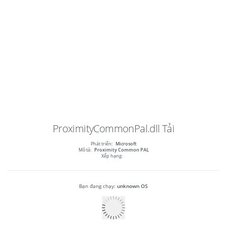
ProximityCommonPal.dll
Tải
Phát triển:
Microsoft
Mô tả:
Proximity Common PAL
Xếp hạng:
Bạn đang chạy:
unknown OS