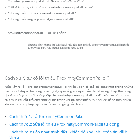
“proximitycommonpal.dll Vi Phạm quyền Truy Cập”
“Lỗi điểm truy cập thủ tục proximitycommonpal.dll error”
“Không thể tìm thấy proximitycommonpal.dll”
“Không thể đăng kí proximitycommonpal.dll”
proximitycommonpal.dll - Lỗi Hệ Thống
Chương trình không thể bắt đầu vì máy của bạn bị thiếu proximitycommonpal.dll bị thiếu
từ máy của bạn. Hãy thử cài đặt lại để xử lý sự cố.
Cách xử lý sự cố lỗi thiếu ProximityCommonPal.dll?
Nếu xảy ra lỗi “proximitycommonpal.dll bị thiếu”, bạn có thể sử dụng một trong những
cách dưới đây – thủ công hoặc tự động – để giải quyết vấn đề. Phương pháp thủ công
giả định rằng bạn tải xuống tập tin proximitycommonpal.dll và đặt nó vào bên trong
thư mục cài đặt trò chơi/ứng dụng, trong khi phương pháp thứ hai dễ dàng hơn nhiều
khi mà nó cho phép bạn sửa lỗi với cố gắng tối thiểu.
Cách thức 1: Tải ProximityCommonPal.dll
Cách thức 2: Sửa lỗi thiếu ProximityCommonPal.dll tự động
Cách thức 3: Cập nhật trình điều khiển để khôi phục tập tin .dll bị
thiếu