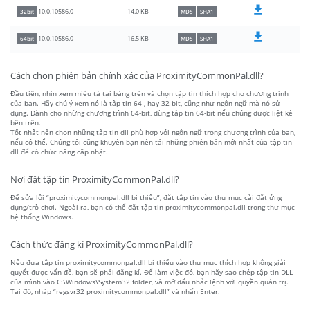
14.0 KB
10.0.10586.0
32bit
MD5
SHA1
16.5 KB
10.0.10586.0
64bit
MD5
SHA1
Cách chọn phiên bản chính xác của ProximityCommonPal.dll?
Đầu tiên, nhìn xem miêu tả tại bảng trên và chọn tập tin thích hợp cho chương trình
của bạn. Hãy chú ý xem nó là tập tin 64-, hay 32-bit, cũng như ngôn ngữ mà nó sử
dụng. Dành cho những chương trình 64-bit, dùng tập tin 64-bit nếu chúng được liệt kê
bên trên.
Tốt nhất nên chọn những tập tin dll phù hợp với ngôn ngữ trong chương trình của bạn,
nếu có thể. Chúng tôi cũng khuyên bạn nên tải những phiên bản mới nhất của tập tin
dll để có chức năng cập nhật.
Nơi đặt tập tin ProximityCommonPal.dll?
Để sửa lỗi “proximitycommonpal.dll bị thiếu”, đặt tập tin vào thư mục cài đặt ứng
dụng/trò chơi. Ngoài ra, bạn có thể đặt tập tin proximitycommonpal.dll trong thư mục
hệ thống Windows.
Cách thức đăng kí ProximityCommonPal.dll?
Nếu đưa tập tin proximitycommonpal.dll bị thiếu vào thư mục thích hợp không giải
quyết được vấn đề, bạn sẽ phải đăng kí. Để làm việc đó, bạn hãy sao chép tập tin DLL
của mình vào C:\Windows\System32 folder, và mở dấu nhắc lệnh với quyền quản trị.
Tại đó, nhập “regsvr32 proximitycommonpal.dll” và nhấn Enter.