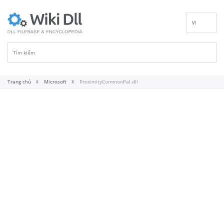
VI
EN
DE
ES
FR
Trang chủ
Microsoft
ProximityCommonPal.dll
IT
PT
RU
ID
NL
NN
SV
FI