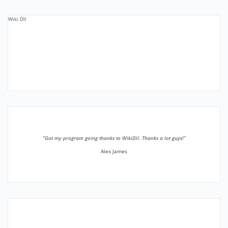
Wiki Dll
”Got my program going thanks to WikiDll. Thanks a lot guys!”
Alex James