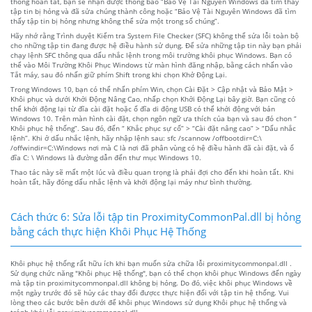
thống hoàn tất, bạn sẽ nhận được thông báo “Bảo Vệ Tài Nguyên Windows đã tìm thấy
tập tin bị hỏng và đã sửa chúng thành công hoặc “Bảo Vệ Tài Nguyên Windows đã tìm
thấy tập tin bị hỏng nhưng không thể sửa một trong số chúng”.
Hãy nhớ rằng Trình duyệt Kiểm tra System File Checker (SFC) không thể sửa lỗi toàn bộ
cho những tập tin đang được hệ điều hành sử dụng. Để sửa những tập tin này bạn phải
chạy lệnh SFC thông qua dấu nhắc lệnh trong môi trường khôi phục Windows. Bạn có
thể vào Môi Trường Khôi Phục Windows từ màn hình đăng nhập, bằng cách nhấn vào
Tắt máy, sau đó nhấn giữ phím Shift trong khi chọn Khở Động Lại.
Trong Windows 10, bạn có thể nhấn phím Win, chọn Cài Đặt > Cập nhật và Bảo Mật >
Khôi phục và dưới Khởi Động Nâng Cao, nhấp chọn Khởi Động Lại bây giờ. Bạn cũng có
thể khởi động lại từ đĩa cài đặt hoặc ổ đĩa di động USB có thể khởi động với bản
Windows 10. Trên màn hình cài đặt, chọn ngôn ngữ ưa thích của bạn và sau đó chon “
Khôi phục hệ thống”. Sau đó, đến “ Khắc phục sự cố” > “Cài đặt nâng cao” > “Dấu nhắc
lệnh”. Khi ở dấu nhắc lệnh, hãy nhập lệnh sau: sfc /scannow /offbootdir=C:\
/offwindir=C:\Windows nơi mà C là nơi đã phân vùng có hệ điều hành đã cài đặt, và ổ
đĩa C: \ Windows là đường dẫn đến thư mục Windows 10.
Thao tác này sẽ mất một lúc và điều quan trọng là phải đợi cho đến khi hoàn tất. Khi
hoàn tất, hãy đóng dấu nhắc lệnh và khởi động lại máy như bình thường.
Cách thức 6: Sửa lỗi tập tin ProximityCommonPal.dll bị hỏng
bằng cách thực hiện Khôi Phục Hệ Thống
Khôi phục hệ thống rất hữu ích khi bạn muốn sửa chữa lỗi proximitycommonpal.dll .
Sử dụng chức năng "Khôi phục Hệ thống", bạn có thể chọn khôi phục Windows đến ngày
mà tập tin proximitycommonpal.dll không bị hỏng. Do đó, việc khôi phục Windows về
một ngày trước đó sẽ hủy các thay đổi đượcc thực hiện đối với tập tin hệ thống. Vui
lòng theo các bước bên dưới để khôi phục Windows sử dụng Khôi phục hệ thống và
tránh khỏi lỗi proximitycommonpal.dll.