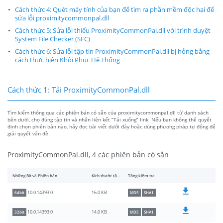
Cách thức 4: Quét máy tính của bạn để tìm ra phần mềm độc hại để
sửa lỗi proximitycommonpal.dll
Cách thức 5: Sửa lỗi thiếu ProximityCommonPal.dll với trình duyệt
System File Checker (SFC)
Cách thức 6: Sửa lỗi tập tin ProximityCommonPal.dll bị hỏng bằng
cách thực hiện Khôi Phục Hệ Thống
Cách thức 1: Tải ProximityCommonPal.dll
Tìm kiếm thông qua các phiên bản có sẵn của proximitycommonpal.dll từ danh sách
bên dưới, chọ đúng tập tin và nhấn liên kết “Tải xuống” link. Nếu bạn không thể quyết
định chọn phiên bản nào, hãy đọc bài viết dưới đây hoặc dùng phương pháp tự động để
giải quyết vấn đề
ProximityCommonPal.dll, 4 các phiên bản có sẵn
Những Bit và Phiên bản
Kích thước tập tin
Tổng kiểm tra
16.0 KB
10.0.14393.0
64bit
MD5
SHA1
14.0 KB
10.0.14393.0
32bit
MD5
SHA1