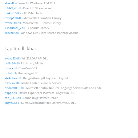
xlive.dll
- Games for Windows - LIVE DLL
d3dx9_43.dll
- Direct3D 9 Extensions
binkw32.dll
- RAD Video Tools
msvcp120.dll
- Microsoft® C Runtime Library
msvcr110.dll
- Microsoft® C Runtime Library
x3daudio1_7.dll
- 3D Audio Library
wldcore.dll
- Windows Live Client Shared Platform Module
Tập tin dll khác
wldap32.dll
- Win32 LDAP API DLL
catl6_64.dll
- Atl Library 64 bits
dmocx.dll
- TreeView OCX
unbcl.dll
- Unmanaged BCL
kbdinbe2.dll
- Bengali (Inscript) Keyboard Layout
mcx2svc.dll
- Media Center Extender Service
nlsdata0416.dll
- Microsoft Neutral Natural Language Server Data and Code
dxpps.dll
- Device Experience Platform Proxy\Stub DLL
cnb_0331.dll
- Canon Inkjet Printer Driver
kpsys32.dll
- KCMS System Interface Library, Win32 DLL