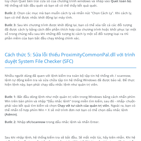
tùy chọn Quét bên trái cửa sổ của chương trình windows và nhấp vào
Quét toàn bộ
.
Hệ thống sẽ bắt đầu quét và bạn sẽ có thể thấy kết quả quét.
Bước 2:
Chọn các mục mà bạn muốn cách ly và nhấn nút “Chọn Cách Ly”. Khi cách ly,
bạn có thể được nhắc khởi động lại máy tính.
Bước 3:
Sau khi chương trình được khởi động lại, bạn có thể xóa tất cả các đối tượng
đã được cách ly bằng cách đến phần thích hợp của chương trình hoặc khôi phục lại một
số trong chúng nếu sau khi những đối tượng bị cách ly một số đối tượng loại ra thì
phần mềm của bạn bắt đầu chạy không chính xác.
Cách thức 5: Sửa lỗi thiếu ProximityCommonPal.dll với trình
duyệt System File Checker (SFC)
Nhiều người dùng đã quen với lệnh kiểm tra toàn bộ tập tin hệ thống sfc / scannow,
lệnh tự động kiểm tra và sửa chữa tập tin hệ thống Windows đã được bảo vệ. Để thực
hiện lệnh này, bạn phải chạy dấu nhắc lệnh như quản trị viên.
Bước 1:
Bắt đầu dòng lệnh như một quản trị viên trong Windows bằng cách nhấn phím
Win trên bàn phím và nhập "Dấu nhắc lệnh" trong miền tìm kiếm, sau đó - nhấp- chuột-
phải vào kết quả tìm kiếm và chọn
Chạy với tư cách của quản trị viên
. Ngoài ra, bạn có
thể nhấn tổ hợp phím Win + X sẽ mở trình đơn nơi bạn có thể chọn dấu nhắc lệnh
(Admin)
.
Bước 2:
Nhập
sfc/scannow
trong dấu nhắc lệnh và nhấn Enter.
Sau khi nhập lệnh, hệ thống kiểm tra sẽ bắt đầu. Sẽ mất một lúc, hãy kiên nhẫn. Khi hệ