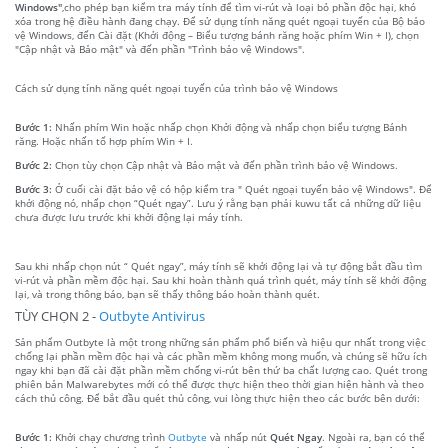
Windows"
,cho phép bạn kiểm tra máy tính để tìm vi-rút và loại bỏ phần độc hại, khó
xóa trong hệ điều hành đang chạy. Để sử dụng tính năng quét ngoại tuyến của Bộ bảo
vệ Windows, đến Cài đặt (Khởi động – Biểu tượng bánh răng hoặc phím Win + I), chọn
"Cập nhật và Bảo mật" và đến phần "Trình bảo vệ Windows".
Cách sử dụng tính năng quét ngoại tuyến của trình bảo vệ Windows
Bước 1:
Nhấn phím Win hoặc nhấp chọn Khởi động và nhấp chọn biểu tượng Bánh
răng. Hoặc nhấn tổ hợp phím Win + I.
Bước 2:
Chọn tùy chọn Cập nhật và Bảo mật và đến phần trình bảo vệ Windows.
Bước 3:
Ở cuối cài đặt bảo vệ có hộp kiểm tra " Quét ngoại tuyến bảo vệ Windows". Để
khởi động nó, nhấp chọn “Quét ngay”. Lưu ý rằng bạn phải kuwu tất cả những dữ liệu
chưa được lưu trước khi khởi động lại máy tính.
Sau khi nhấp chọn nút “ Quét ngay”, máy tính sẽ khởi động lại và tự động bắt đầu tìm
vi-rút và phần mềm độc hại. Sau khi hoàn thành quá trình quét, máy tính sẽ khởi động
lại, và trong thông báo, bạn sẽ thấy thông báo hoàn thành quét.
TÙY CHỌN 2 -
Outbyte Antivirus
Sản phẩm Outbyte là một trong những sản phẩm phổ biến và hiệu qur nhất trong việc
chống lại phần mềm độc hại và các phần mềm không mong muốn, và chúng sẽ hữu ích
ngay khi bạn đã cài đặt phần mềm chống vi-rút bên thứ ba chất lượng cao. Quét trong
phiên bản Malwarebytes mới có thể được thực hiện theo thời gian hiện hành và theo
cách thủ công. Để bắt đầu quét thủ công, vui lòng thực hiện theo các bước bên dưới:
Bước 1:
Khởi chạy chương trình
Outbyte
và nhấp nút
Quét Ngay
. Ngoài ra, bạn có thể