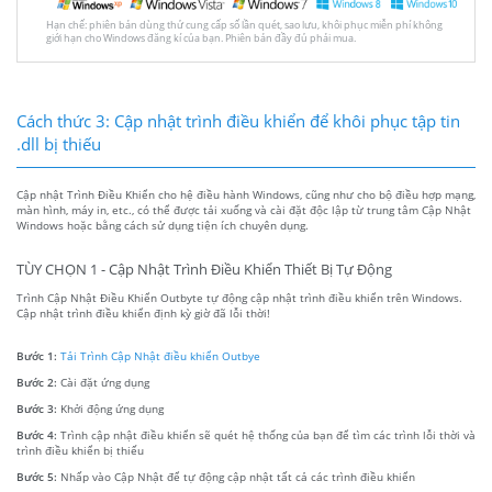
Hạn chế: phiên bản dùng thử cung cấp số lần quét, sao lưu, khôi phục miễn phí không
giới hạn cho Windows đăng kí của bạn. Phiên bản đầy đủ phải mua.
Cách thức 3: Cập nhật trình điều khiển để khôi phục tập tin
.dll bị thiếu
Cập nhật Trình Điều Khiển cho hệ điều hành Windows, cũng như cho bộ điều hợp mạng,
màn hình, máy in, etc., có thể được tải xuống và cài đặt độc lập từ trung tâm Cập Nhật
Windows hoặc bằng cách sử dụng tiện ích chuyên dụng.
TÙY CHỌN 1 - Cập Nhật Trình Điều Khiển Thiết Bị Tự Động
Trình Cập Nhật Điều Khiển Outbyte tự động cập nhật trình điều khiển trên Windows.
Cập nhật trình điều khiển định kỳ giờ đã lỗi thời!
Bước 1:
Tải Trình Cập Nhật điều khiển Outbye
Bước 2:
Cài đặt ứng dụng
Bước 3:
Khởi động ứng dụng
Bước 4:
Trình cập nhật điều khiển sẽ quét hệ thống của bạn để tìm các trình lỗi thời và
trình điều khiển bị thiếu
Bước 5:
Nhấp vào Cập Nhật để tự động cập nhật tất cả các trình điều khiển