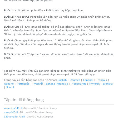
Bước 1:
Nhấn tổ hợp phím Win + R để khởi chạy hộp thoại Run.
Bước 2:
Nhập
rstrui
trong hộp văn bản Run và nhấp chọn OK hoặc nhấn phím Enter.
Nó sẽ mở tiện ích khôi phục hệ thống.
Bước 3:
Cửa sổ “Khôi phục hệ thống” có thể bao gồm tùy chọn “Chọn điểm khôi phục
khác”. Nếu vậy, bạn hãy chọn tùy chọn này và nhấp vào Tiếp Theo. Chọn hộp kiểm tra
“Hiển thị thêm điểm khôi phục” để xem danh sách ngày tháng đầy đủ.
Bước 4:
Chọn ngày khôi phục Windows 10. Hãy nhớ rằng bạn cần chọn điểm khôi phục
sẽ khôi phục Windows đến ngày khi mà thông báo lỗi proximitycommonpal.dll chưa
hiện ra.
Bước 5:
Nhấp nút "Tiếp theo" và sau đó nhấp vào "Hoàn thành" để xác nhận điểm khôi
phục.
Tại điểm này, máy tính của bạn khởi động lại bình thường và khởi động với phiên bản
khôi phục của Windows, và lỗi proximitycommonpal.dll đã được giải quy.
Trang này có sẵn bằng các ngôn ngữ khác:
English
|
Deutsch
|
Español
|
Français
|
Italiano
|
Português
|
Русский
|
Bahasa Indonesia
|
Nederlands
|
Nynorsk
|
Svenska
|
Suomi
Tập tin dll thông dụng
vcruntime140.dll
- Microsoft® C Runtime Library
msvcp140.dll
- Microsoft® C Runtime Library
d3dcompiler_43.dll
- Direct3D HLSL Compiler