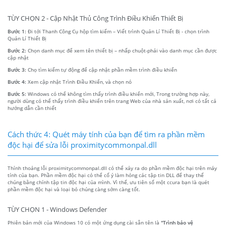
TÙY CHỌN 2 - Cập Nhật Thủ Công Trình Điều Khiển Thiết Bị
Bước 1:
Đi tới Thanh Công Cụ hộp tìm kiếm – Viết trình Quản Lí Thiết Bị - chọn trình
Quản Lí Thiết Bị
Bước 2:
Chọn danh mục để xem tên thiết bị – nhấp chuột-phải vào danh mục cần được
cập nhật
Bước 3:
Chọ tìm kiếm tự động để cập nhật phần mềm trình điều khiển
Bước 4:
Xem cập nhật Trình Điều Khiển, và chọn nó
Bước 5:
Windows có thể không tìm thấy trình điều khiển mới, Trong trường hợp này,
người dùng có thể thấy trình điều khiển trên trang Web của nhà sản xuất, nơi có tất cả
hướng dẫn cần thiết
Cách thức 4: Quét máy tính của bạn để tìm ra phần mềm
độc hại để sửa lỗi proximitycommonpal.dll
Thỉnh thoảng lỗi proximitycommonpal.dll có thể xảy ra do phần mềm độc hại trên máy
tính của bạn. Phần mềm độc hại có thể cố ý làm hỏng các tập tin DLL để thay thế
chúng bằng chính tập tin độc hại của mình. Vì thế, ưu tiên số một ccura bạn là quét
phần mềm độc hại và loại bỏ chúng càng sớm càng tốt.
TÙY CHỌN 1 - Windows Defender
Phiên bản mới của Windows 10 có một ứng dụng cài sẵn tên là
"Trình bảo vệ